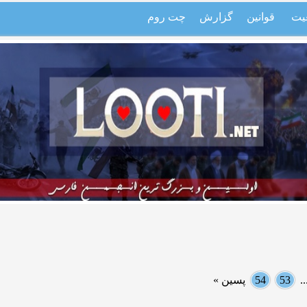
یت
قوانین
گزارش
چت روم
.
53
54
پسین »