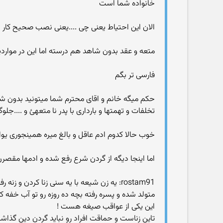
خانواده شما است
الان این احتیاط یعنی چی ....یعنی نصب صحیح کار خ
متعه و عقد بدون شاهد هم درسته اما این در موارد
فارسی تر بگم
حکم میگه خانم و اقای محترم شما میتونید بدون ش
تخلفات و تهمتها و بارداری با پدر نا متعهئ و ....جلو
خوب حالا کدوم ادم عاقل و بالغ میره همینجوری ی
اما اینجا دیگه از گردن شرع رفع شده و ادمها مقصر
rostam91: یه زن شیعه با یه سنی زنا کردن
متولد شده و پسره رفته بچه ده روزه رو تو آب خف
این یکی از عواقب صیغه هست !
تاین زناست و حماقت افراد رو نباید گردن دین گذا