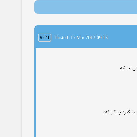
#271
Posted: 15 Mar 2013 09:13
چی میشه
میگیره چیکار کنه