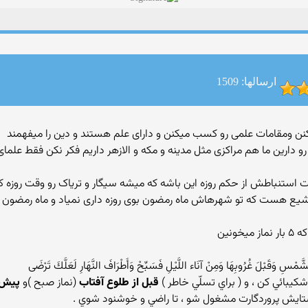
ارسالها: 1509
دارین ما هم مراکزی مثل مدینه و مکه و الازهر داریم فکر نکن فقط علم
تشیع هست که تو شهرهاش ماه رمضون بوی روزه داری نمیاد و ماه رمضون و 
َمْسِ وَقَبْلَ غُرُوبِهَا وَمِنْ آنَاء اللَّيْلِ فَسَبِّحْ وَأَطْرَافَ النَّهَارِ لَعَلَّكَ تَرْضَى ‏
شكيبائي كن ، و ( براي تسلّي خاطر )
قبل از طلوع آفتاب
(نماز صبح )و
پيش 
ايش پروردگارت مشغول شو ، تا راضي و خوشنود شوي .‏