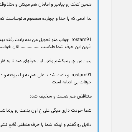
همین کمک رو پیامبر و امامان هم میکنن و مثلا و
لذا ادمی که با خدا و چهارده معصوم مانوساست کم
rostam91: جواب منو تحویل من نده یادت رفته بهت گفتم اگر و مگر در جریان ماضی وجود نداره همون جا که گفتی اگه مومنان در زمان پیامبر قصد جونش رو میکردن!
افرین این حرف شما طلاست .................الان 
ببین من چی میکشم وقتی این حرفهای صد تا یه غاز 
rostam91: و باعث شد تا علی هم به زنا بیوفته و در زمان خلافتش با از بین نبردن اون تحریم عقوبت رو برای خودش بخره!
حرفات بی ادبانه است
متناقض هم هست و سخیف شده
شما خودت داری میگی علی ع اون بدعت رو برنداشت
دلایل رو گفتم و اینکه شما با حرف منطقی قانع نشی