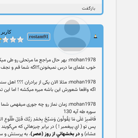
بازگفت
کاربر
rostam91
mohan1978: بهر حال مراجع ما مرتحلی رو طی میکنن ومقامات علمی رو کسب میکنن و دارای علم هستند و دین را میفهمند
خوب علمای ما درس نمیخونن؟!اگه شما قم و نجف رو 
mohan1978: مثلا الان یکی از برادران ؟؟؟ اهل سنت استنباطش از حکم روزه این باشه که میشه سیگار و تریاک رو وقت روزه کشید میره میکشه دیگه
اگه واقعا شعورش این باشه میره میکشه ! اما این 
mohan1978: زمان نماز رو چه جوری میفهمی شما که ۵ بار نماز میخونین
سوره طه آيه 130
فَاصْبِرْ عَلَى مَا يَقُولُونَ وَسَبِّحْ بِحَمْدِ رَبِّكَ قَبْلَ طُلُوعِ الشّ
پس تو ( اي پيغمبر ! ) در برابر چيزهائي كه مي‌گويند 
عشاء) و
در بخشهائي از روز (عصر)
، به پرستش و ست