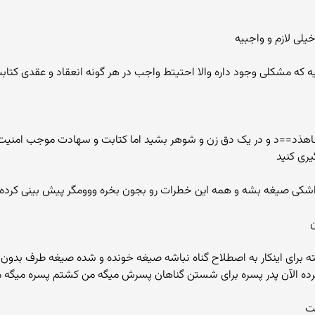
یلی لازم و واجبیه
یه که مشکلی وجود داره والا احتیتط واجب در هر گونه انعقاد و عقدی کت
اهذد==د و در یک دق زن و شوهر بشید اما کتابت و سهادت موجب امنیت و
گیری کنید
واشکی صیغه بشه و همه این خطرات رو بجون بخره ووومگر پیش بینی کرد
ن
 و زنه رفته برای اینکار به اصطلاح گناه نباشه صیغه خونده و شده صیغه طرف ب
ه کرده الآن پدر پسره برای شستن گناهان پسرش میگه من کشتم پسره میگه
شت