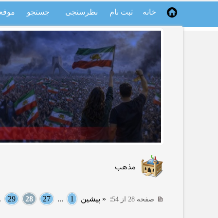
خانه
ثبت نام
نظرسنجی
جستجو
موقع
مذهب
:
« پیشین
1
...
27
28
29
..
صفحه 28 از 54