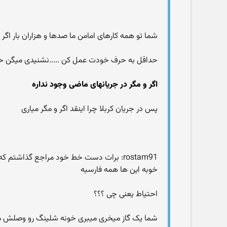
شما تو همه کارهای امامن ما صدها و هزاران بار اگر
حداقل به حرف خودت عمل کن .....نشنیدی میگن حرف
اگر و مگر در جریانهای ماضی وجود نداره
پس در جریان کربلا چرا اینقد اگر و مگر میاری
rostam91: برات دست خط خود مراجع گذاشتم که واجب نیست و احتیاط بر اونه اما شما گفتی احتیاط یعنی خیلی خیلی لازم
خوبه این ها همه فارسیه
احتیاط یعنی چی ؟؟؟
شما یک گاز میخری میبری خونه شلینگ رو وصلش می