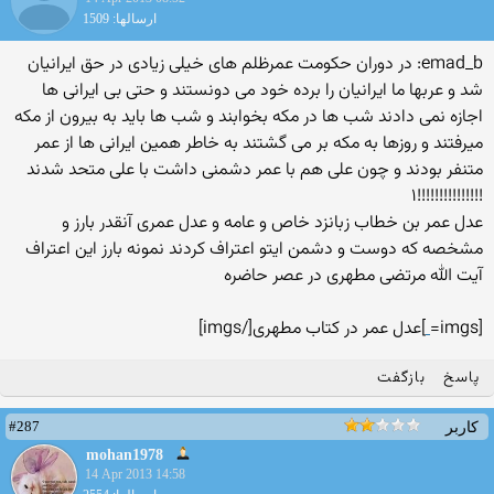
ارسالها: 1509
emad_b: در دوران حکومت عمرظلم های خیلی زیادی در حق ایرانیان
شد و عربها ما ایرانیان را برده خود می دونستند و حتی بی ایرانی ها
اجازه نمی دادند شب ها در مکه بخوابند و شب ها باید به بیرون از مکه
میرفتند و روزها به مکه بر می گشتند به خاطر همین ایرانی ها از عمر
متنفر بودند و چون علی هم با عمر دشمنی داشت با علی متحد شدند
!!!!!!!!!!!!!!!۱
عدل عمر بن خطاب زبانزد خاص و عامه و عدل عمری آنقدر بارز و
مشخصه که دوست و دشمن ایتو اعتراف کردند نمونه بارز این اعتراف
آیت الله مرتضی مطهری در عصر حاضره
[imgs=
]عدل عمر در کتاب مطهری[/imgs]
پاسخ
بازگفت
#287
کاربر
mohan1978
14 Apr 2013 14:58