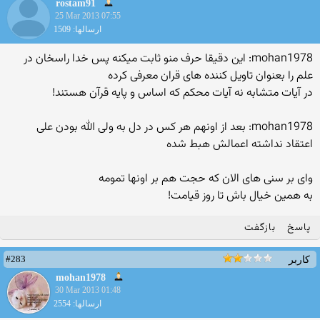
rostam91
25 Mar 2013 07:55
ارسالها: 1509
mohan1978: این دقیقا حرف منو ثابت میکنه پس خدا راسخان در
علم را بعنوان تاویل کننده های قران معرفی کرده
در آیات متشابه نه آیات محکم که اساس و پایه قرآن هستند!
mohan1978: بعد از اونهم هر کس در دل به ولی الله بودن علی
اعتقاد نداشته اعمالش هبط شده
وای بر سنی های الان که حجت هم بر اونها تمومه
به همین خیال باش تا روز قیامت!
پاسخ
بازگفت
#283
کاربر
mohan1978
30 Mar 2013 01:48
ارسالها: 2554