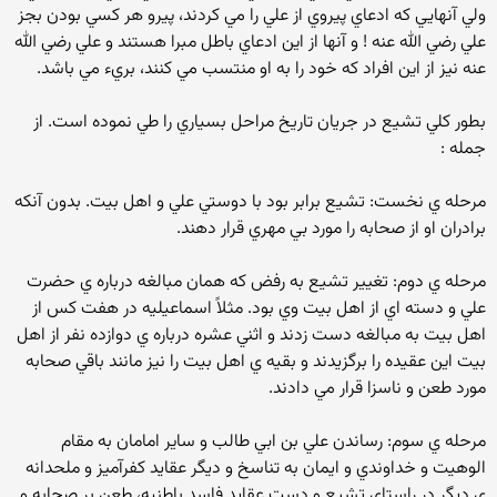
ولي آنهايي که ادعاي پيروي از علي را مي کردند، پيرو هر کسي بودن بجز
علي رضي الله عنه ! و آنها از اين ادعاي باطل مبرا هستند و علي رضي الله
عنه نيز از اين افراد که خود را به او منتسب مي کنند، بريء مي باشد.
بطور کلي تشيع در جريان تاريخ مراحل بسياري را طي نموده است. از
جمله :
مرحله ي نخست: تشيع برابر بود با دوستي علي و اهل بيت. بدون آنکه
برادران او از صحابه را مورد بي مهري قرار دهند.
مرحله ي دوم: تغيير تشيع به رفض که همان مبالغه درباره ي حضرت
علي و دسته اي از اهل بيت وي بود. مثلاً اسماعيليه در هفت کس از
اهل بيت به مبالغه دست زدند و اثني عشره درباره ي دوازده نفر از اهل
بيت اين عقيده را برگزيدند و بقيه ي اهل بيت را نيز مانند باقي صحابه
مورد طعن و ناسزا قرار مي دادند.
مرحله ي سوم: رساندن علي بن ابي طالب و ساير امامان به مقام
الوهيت و خداوندي و ايمان به تناسخ و ديگر عقايد کفرآميز و ملحدانه
ي ديگر در راستاي تشيع و دست عقايد فاسد باطنيه، طعن بر صحابه و