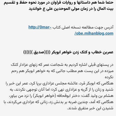
حتما شما هم داستانها و روایات فراوان در مورد نحوه حفظ و تقسیم
بیت المال را در زمان مولی الموحدین علی ع خواندید
آدرس جهت مطالعه نسخه اصلی کتاب
http://0mar-
obe.mihanblog.com/
عمربن خطاب و کتک زدن خواهر ابوبکر ((((صدیق ))))))
در پستهای قبلی اشاره کردیم به شجاعت عمر که زنهای عزادار کتک
میزده در این پست هم مطلب جالبی که به خواهر ابوبکر هم رحم
نکرده
هنگامى که ابوبکر مُرد، عائشه مجلس عزادارى برپا کرد، عمر این خبر را
شنید و زنان را از گریه و عزادارى نهى کرد؛ اما آنان توجهى نکردند، به
هشام بن ولید گفت: دختر ابوقحافه (خواهر ابوبکر) را نزد من بیاور،
هنگامى که آمد، چندین ضربه بر بدنش زد، زنانى که عزادارى مى‌کردند، با
شنیدن این خبر متفرق شدند.