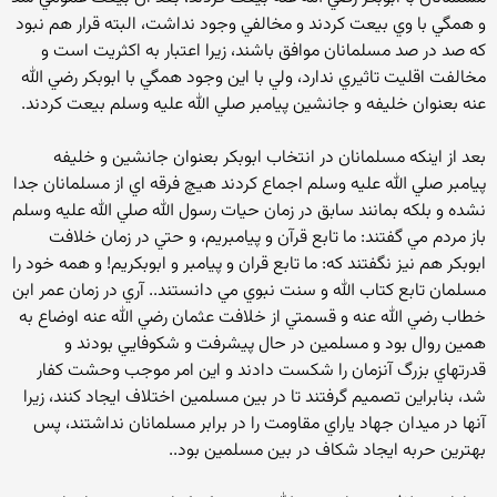
و همگي با وي بيعت کردند و مخالفي وجود نداشت، البته قرار هم نبود
که صد در صد مسلمانان موافق باشند، زيرا اعتبار به اکثريت است و
مخالفت اقليت تاثيري ندارد، ولي با اين وجود همگي با ابوبکر رضي الله
عنه بعنوان خليفه و جانشين پيامبر صلي الله عليه وسلم بيعت کردند.
بعد از اينکه مسلمانان در انتخاب ابوبکر بعنوان جانشين و خليفه
پيامبر صلي الله عليه وسلم اجماع کردند هيچ فرقه اي از مسلمانان جدا
نشده و بلکه بمانند سابق در زمان حيات رسول الله صلي الله عليه وسلم
باز مردم مي گفتند: ما تابع قرآن و پيامبريم، و حتي در زمان خلافت
ابوبکر هم نيز نگفتند که: ما تابع قران و پيامبر و ابوبکريم! و همه خود را
مسلمان تابع کتاب الله و سنت نبوي مي دانستند.. آري در زمان عمر ابن
خطاب رضي الله عنه و قسمتي از خلافت عثمان رضي الله عنه اوضاع به
همين روال بود و مسلمين در حال پيشرفت و شکوفايي بودند و
قدرتهاي بزرگ آنزمان را شکست دادند و اين امر موجب وحشت کفار
شد، بنابراين تصميم گرفتند تا در بين مسلمين اختلاف ايجاد کنند، زيرا
آنها در ميدان جهاد ياراي مقاومت را در برابر مسلمانان نداشتند، پس
بهترين حربه ايجاد شکاف در بين مسلمين بود..