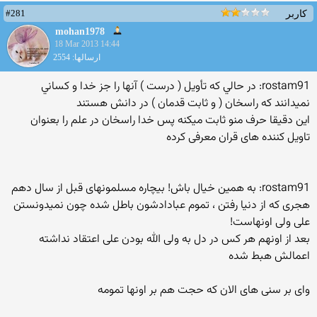
#281
کاربر
mohan1978
18 Mar 2013 14:44
ارسالها: 2554
rostam91: در حالي كه تأويل ( درست ) آنها را جز خدا و كساني
نميدانند كه راسخان ( و ثابت قدمان ) در دانش هستند
این دقیقا حرف منو ثابت میکنه پس خدا راسخان در علم را بعنوان
تاویل کننده های قران معرفی کرده
rostam91: به همین خیال باش! بیچاره مسلمونهای قبل از سال دهم
هجری که از دنیا رفتن ، تموم عبادادشون باطل شده چون نمیدونستن
علی ولی اونهاست!
بعد از اونهم هر کس در دل به ولی الله بودن علی اعتقاد نداشته
اعمالش هبط شده
وای بر سنی های الان که حجت هم بر اونها تمومه