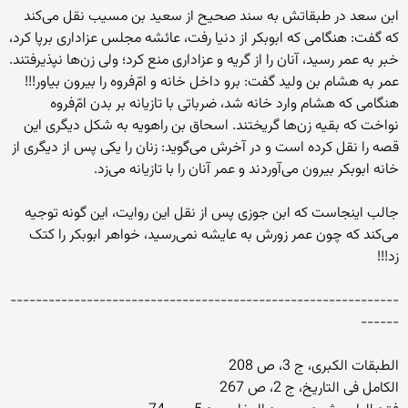
ابن سعد در طبقاتش به سند صحیح از سعید بن مسیب نقل مى‌کند
که گفت: هنگامى که ابوبکر از دنیا رفت، عائشه مجلس عزادارى برپا کرد،
خبر به عمر رسید، آنان را از گریه و عزادارى منع کرد؛ ولى زن‌ها نپذیرفتند.
عمر به هشام بن ولید گفت: برو داخل خانه و امّ‌فروه را بیرون بیاور!!!
هنگامى که هشام وارد خانه شد، ضرباتى با تازیانه بر بدن امّ‌فروه
نواخت که بقیه زن‌ها گریختند. اسحاق بن راهویه به شکل دیگرى این
قصه را نقل کرده است و در آخرش مى‌گوید: زنان را یکى پس از دیگرى از
خانه ابوبکر بیرون مى‌آوردند و عمر آنان را با تازیانه مى‌زد.
جالب اینجاست که ابن جوزى پس از نقل این روایت، این گونه توجیه
مى‌کند که چون عمر زورش به عایشه نمى‌رسید، خواهر ابوبکر را کتک
زد!!!
-------------------------------------------------------------
------
الطبقات الکبرى، ج 3، ص 208
الکامل فی التاریخ، ج 2، ص 267