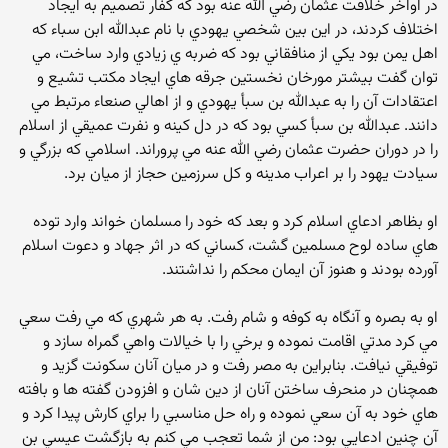
در اواخر خلافت عثمان رضي الله عنه بود که کفار تصميم به ايجاد
اختلاف کردند، در اين بين شخصي يهودي با نام عبدالله ابن سباء که
اهل يمن بود يکي از منافقاني بود که ضربه ي زيادي وارد ساخت، مي
توان گفت بيشتر مورخان نخستين جرقه هاي ايجاد مکتب تشيع و
اعتقادات آن را به عبدالله بن سبأ يهودي و از اهالي صنعاء مرتبط مي
دانند. عبدالله بن سبأ کسي بود که در دل کينه و نفرت عميقي از اسلام
را در دوران حضرت عثمان رضي الله عنه مي پروراند. اسلامي که بزرگي و
سيادت يهود را بر اعراب مدينه و کل سرزمين حجاز از ميان برد.
او بظاهر ادعاي اسلام کرد و بعد که خود را مسلمان خواند وارد توده
هاي ساده لوح مسلمين گشت، کساني که در اثر جهاد و دعوت اسلام
آورده بودند و هنوز آن ايمان محکم را نداشتند.
او به بصره و آنگاه به کوفه و شام رفت. به هر شهري که مي رفت سعي
مي کرد مدتي اقامت نموده و برخي را با خيالات واهي گمراه سازد و
توفيقي نيافت. بنابراين به مصر رفت و در ميان آنان سکونت گزيد و
همچنان در منحرف ساختن آنان از دين شان و افزودن گفته ها و بافته
هاي خود به آن سعي نموده و راه حل مناسبي را براي کارش پيدا کرد و
آن چنين ادعايي بود: من از شما تعجب مي کنم به بازگشت عيسي بن