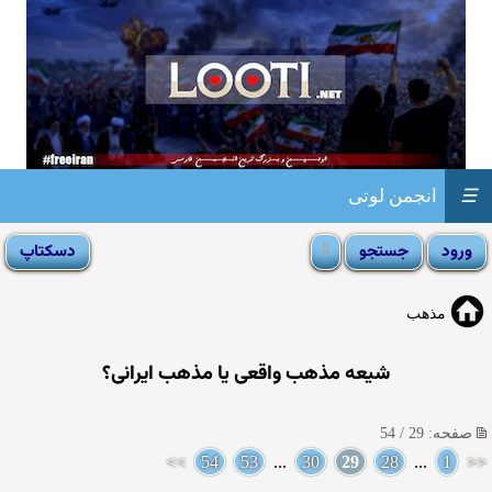
☰
انجمن لوتی
مذهب
شیعه مذهب واقعی یا مذهب ایرانی؟
صفحه: 29 / 54
>>
54
53
...
30
29
28
...
1
<<