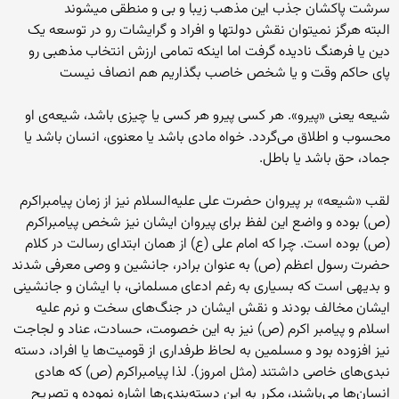
سرشت پاکشان جذب این مذهب زیبا و بی و منطقی میشوند
البته هرگز نمیتوان نقش دولتها و افراد و گرایشات رو در توسعه یک
دین یا فرهنگ نادیده گرفت اما اینکه تمامی ارزش انتخاب مذهبی رو
پای حاکم وقت و یا شخص خاصب بگذاریم هم انصاف نیست
شیعه یعنی «پیرو». هر کسی پیرو هر کسی یا چیزی باشد، شیعه‌ی او
محسوب و اطلاق می‌گردد. خواه مادی باشد یا معنوی، انسان باشد یا
جماد، حق باشد یا باطل.
لقب «شیعه» بر پیروان حضرت علی علیه‌السلام نیز از زمان پیامبراکرم
(ص) بوده و واضع این لفظ برای پیروان ایشان نیز شخص پیامبراکرم
(ص) بوده است. چرا که امام علی (ع) از همان ابتدای رسالت در کلام
حضرت رسول اعظم (ص) به عنوان برادر، جانشین و وصی معرفی شدند
و بدیهی است که بسیاری به رغم ادعای مسلمانی، با ایشان و جانشینی
ایشان مخالف بودند و نقش ایشان در جنگ‌های سخت و نرم علیه
اسلام و پیامبر اکرم (ص) نیز به این خصومت، حسادت، عناد و لجاجت
نیز افزوده بود و مسلمین به لحاظ طرفداری از قومیت‌ها یا افراد، دسته
نبدی‌های خاصی داشتند (مثل امروز). لذا پیامبراکرم (ص) که هادی
انسان‌ها می‌باشند، مکرر به این دسته‌بندی‌ها اشاره نموده و تصریح