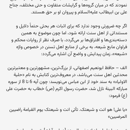
نمودند که در میان گروه‌ها و گرایشات متفاوت و حتی مختلف، جناح
علی بن ابیطالب علیه‌السلام و پیروان او بر حق هستند.
اگر چه ضرورتی وجود ندارد که برای اثبات هر بحثی حتماً دلایل و
مستنداتی از اهل سنت ارائه شود، اما چون موضوع به همین
دسته‌بندی‌ها و افتراق‌ها بر می‌گردد، با صرف نظر از روایات محکم و
فراوان مابع شیعه، به برخی از منابع اهل تسنن در خصوص واژه
«شیعه»، زمان پیدایش و واضع آن اشاره می‌گردد:
الف – حافظ ابونعیم اصفهانی، از بزرگ‌ترین، مشهورترین و معتبرترین
محدثین اهل سنت می‌باشد، در معروف‌ترین کتابش به نام «حلیة
الاولیاء» به سند خود از ابن عباس می‌نویسد: چون آیه 6 تا 8 از سوره
مبارکه البینة نازل شد، حضرت رسول اکرم (ص) خطاب به حضرت علی
(ع) فرمود:
«یا علی! هو انت و شیعتک. تأتی انت و شیعتک یوم القیامة راضیین
المرضیین»