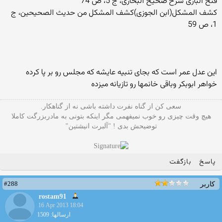
فتح الباری شرح صحیح البخاری، ج 5، ص 74
کشف المشکل(ابن الجوزی)کشف المشکل من حدیث الصحیحین، ج
1، ص 59
این عدل عمر است که بجای تنبیه عایشه که مجلس رو بر پا کرده
خواهر ابوبکر وباقی خانمها رو تازیانه میزده
سعی کن از گناه نفرت داشته باشی نه از گناهکار.
هیچ وقت چیزی رو خوب نمیفهمی مگر اینکه بتونی به مادربزرگت کاملا
توضیحش بدی ! "آلبرت انیشتین"
پاسخ
بازگفت
#288
کاربر
rostam91
16 Apr 2013 18:04
ارسالها: 1509