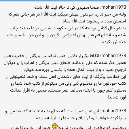
mohan1978: ضمنا مطهری کی تا حالا ایت الله شده
ولله من خبر ندارم خودتون بهش میگید آیت الله! در هر جائی هم که
اسمش میاد با پیشوند آیت الله میاد
به هر حال کتابی نوشته که در این حکومت شیعی بارها تجدید چاپ
شده و ملاهای قم هم بهش اعتراضی نکردن و تو این جو سانسور هم
حذفش نکردند!
mohan1978: اتفاقا یکی از دلایل اصلی نارضایتی بزرگان از حضرت علی
همین ذکر شده که علی ع مانند خلفای قبلی بزرگان و اعراب را بر دیگران
ترجیح نمیداد و از بیت المال همه را یکسان بهره مند میکرد
این مطالب برگرفته از ایده های دشمنان اهل سنته و شما نتمیتونی از
کتب خودتون ما رو محکوم کنی ولی من میتونم از کتب شما شما رو
محکوم کنم چون با اینکه مخالف عمر هستید مجبور به اقرار عدالت
اون شدید!
mohan1978: این عدل عمر است که بجای تنبیه عایشه که مجلس رو
بر پا کرده خواهر ابوبکر وباقی خانمها رو تازیانه میزده
ببخشید که مطهری این روایت رو ندیده!
حتما این روایت تا زمان