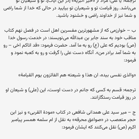
ترجمه: یا علی! مراد از «خیر البریه» [در این آیات]، تو و شیعیان تو
می‌باشد. روز قیامت تو و شیعیان تو بیایید در حالی که خدا از شما راضی
و شما نیز از خداوند راضی و خشنود باشید.
ب – خوارزمی که از مشهورترین مفسرین اهل است در فصل نهم کتاب
مناقب خود به سند جابر بن عبدالله می‌نویسند: در خدمت رسول خدا
(ص) بودیم که علی (ع) رو به ما آمد. حضرت فرمود: «قد اتاکم اخی – رو
به شما آمد برادر من». آنگاه دست علی را گرفت و رو به کعبه نمود و
فرمود:
«والذی نفسی بیده، ان هذا و شیعته هم الفائزون یوم القیامة»
ترجمه: قسم به کسی که جانم در دست اوست، این (علی) و شیعان او
در روز قیامت رستگارانند.
ج – میر سید علی همدانی شافعی در کتاب «مودة القربی» و نیز ابن
حجر متعصب در «‌صواعق محرقه» به نقل از ام سلمه همسر پیامبر
اکرم (ص) نقل می‌کنند که ایشان فرمود: