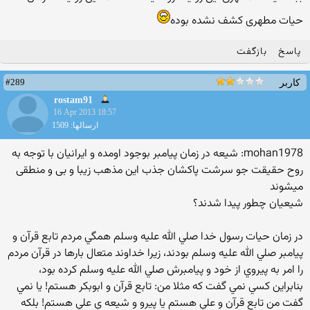
حیات مطهری کشف نشده بوده
پاسخ
بازگفت
#289
کاربر
rostam91
16 Apr 2013 18:57
ارسالها: 1509
mohan1978: شیعه در زمان پیامبر بوجود اومده و ایرانیان با توجه به
روح حقیقت جو سرشت پاکشان جذب این مذهب زیبا و بی و منطقی
میشوند
شیعیان چطور پیدا شدند؟
در زمان حيات رسول خدا صلي الله عليه وسلم همگي مردم تابع قرآن و
پيامبر صلي الله عليه وسلم بودند، زيرا خداوند متعال بارها در قرآن مردم
را امر به پيروي از خود و پيامبرش صلي الله عليه وسلم کرده بود،
بنابراين کسي نمي گفت که مثلا من: تابع قرآن و ابوبکر هستم! يا نمي
گفت من تابع قرآن و علي هستم يا پيرو و شيعه ي علي هستم! بلکه