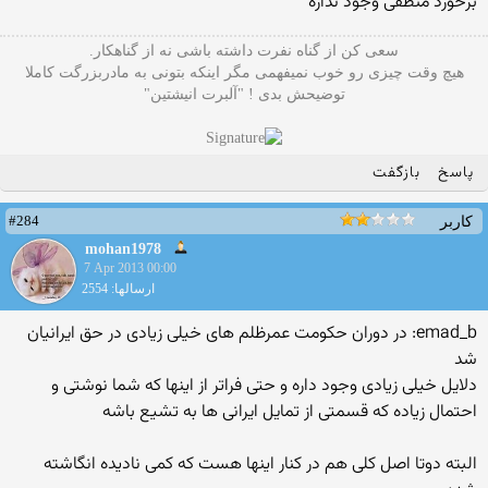
برخورد منطقی وجود نداره
سعی کن از گناه نفرت داشته باشی نه از گناهکار.
هیچ وقت چیزی رو خوب نمیفهمی مگر اینکه بتونی به مادربزرگت کاملا
توضیحش بدی ! "آلبرت انیشتین"
پاسخ
بازگفت
#284
کاربر
mohan1978
7 Apr 2013 00:00
ارسالها: 2554
emad_b: در دوران حکومت عمرظلم های خیلی زیادی در حق ایرانیان
شد
دلایل خیلی زیادی وجود داره و حتی فراتر از اینها که شما نوشتی و
احتمال زیاده که قسمتی از تمایل ایرانی ها به تشیع باشه
البته دوتا اصل کلی هم در کنار اینها هست که کمی نادیده انگاشته