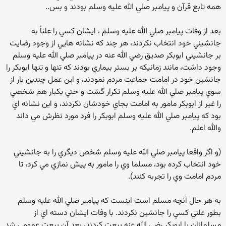
همه تابع قرآن و پيامبر صلي الله عليه وسلم بودند و بس..
بعد از وفات پيامبر صلي الله عليه وسلم ، ايشان کسي را علناً به
جانشيني خود انتخاب نکردند، هر چند که نشانه هايي از وجود رضايت
بر جانشيني ابوبکر صديق رضي الله عنه در پيامبر صلي الله عليه وسلم
وجود داشت، مانند زمانيکه بر بستر بيماري بودند که تنها و تنها ابوبکر را
جانشين خود در امامت جماعت مردم نمودند، و اين عمل چندين بار از
سوي پيامبر صلي الله عليه وسلم تکرار گشت و حتي يکبار هم شخصي
را غير از ابوبکر مامور به امامت بجاي خودشان نکردند، و اين نشانه اي
بود که پيامبر صلي الله عليه وسلم ابوبکر را فرد مورد نظرش مي داند
والله اعلم.
(و اگر واقعا پيامبر صلي الله عليه وسلم شخص ديگري را به جانشيني
خود انتخاب کرده بود، مسلما وي را مامور به پيش نمازي مي کرد، تا
مردم امامت وي را تجربه کنند).
به هر حال آنچه مسلم است اينست که پيامبر صلي الله عليه وسلم
بطور علني کسي را جانشين نکردند. با وفات ايشان دسته اي از
مسلمانان با ابوبکر رضي الله عنه بيعت کردند، بعد آن بيعت عمومي شد