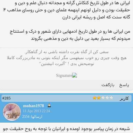
ایرانی ها در طول تاریخ کنکاش گرانه و مجدانه دنبال علم و دین و
حقیقت بودن و دلیل اونهم اینهمه علمای دین و حتی روسای مذاهب ۴
گانه سنت که اصل و ریشه ایرانی دارن
من ایرانی ها رو در طول تاریخ ادمهایی دارای شعور و درک و استنتاج
میدونم که بسیار بعید بی دلیل به دین و مذهبی بگروند
سعی کن از گناه نفرت داشته باشی نه از گناهکار.
هیچ وقت چیزی رو خوب نمیفهمی مگر اینکه بتونی به مادربزرگت کاملا
توضیحش بدی ! "آلبرت انیشتین"
پاسخ
بازگفت
#285
کاربر
mohan1978
11 Apr 2013 22:24
ارسالها: 2554
شیعه در زمان پیامبر بوجود اومده و ایرانیان با توجه به روح حقیقت جو