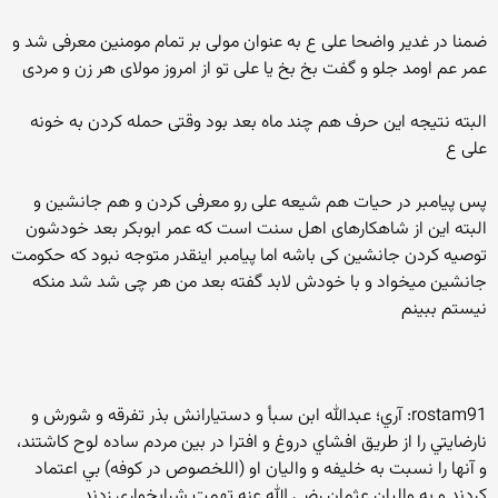
ضمنا در غدیر واضحا علی ع به عنوان مولی بر تمام مومنین معرفی شد و
عمر عم اومد جلو و گفت بخ بخ یا علی تو از امروز مولای هر زن و مردی
البته نتیجه این حرف هم چند ماه بعد بود وقتی حمله کردن به خونه
علی ع
پس پیامبر در حیات هم شیعه علی رو معرفی کردن و هم جانشین و
البته این از شاهکارهای اهل سنت است که عمر ابوبکر بعد خودشون
توصیه کردن جانشین کی باشه اما پیامبر اینقدر متوجه نبود که حکومت
جانشین میخواد و با خودش لابد گفته بعد من هر چی شد شد منکه
نیستم ببینم
rostam91: آري؛ عبدالله ابن سبأ و دستيارانش بذر تفرقه و شورش و
نارضايتي را از طريق افشاي دروغ و افترا در بين مردم ساده لوح کاشتند،
و آنها را نسبت به خليفه و واليان او (اللخصوص در کوفه) بي اعتماد
کردند و به واليان عثمان رضي الله عنه تهمت شرابخواري زدند