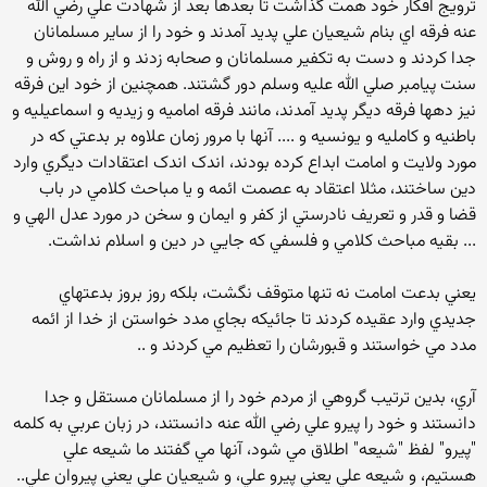
ترويج افکار خود همت گذاشت تا بعدها بعد از شهادت علي رضي الله
عنه فرقه اي بنام شيعيان علي پديد آمدند و خود را از ساير مسلمانان
جدا کردند و دست به تکفير مسلمانان و صحابه زدند و از راه و روش و
سنت پيامبر صلي الله عليه وسلم دور گشتند. همچنين از خود اين فرقه
نيز دهها فرقه ديگر پديد آمدند، مانند فرقه اماميه و زيديه و اسماعيليه و
باطنيه و کامليه و يونسيه و .... آنها با مرور زمان علاوه بر بدعتي که در
مورد ولايت و امامت ابداع کرده بودند، اندک اندک اعتقادات ديگري وارد
دين ساختند، مثلا اعتقاد به عصمت ائمه و يا مباحث کلامي در باب
قضا و قدر و تعريف نادرستي از کفر و ايمان و سخن در مورد عدل الهي و
... بقيه مباحث کلامي و فلسفي که جايي در دين و اسلام نداشت.
يعني بدعت امامت نه تنها متوقف نگشت، بلکه روز بروز بدعتهاي
جديدي وارد عقيده کردند تا جائيکه بجاي مدد خواستن از خدا از ائمه
مدد مي خواستند و قبورشان را تعظيم مي کردند و ..
آري، بدين ترتيب گروهي از مردم خود را از مسلمانان مستقل و جدا
دانستند و خود را پيرو علي رضي الله عنه دانستند، در زبان عربي به کلمه
"پيرو" لفظ "شيعه" اطلاق مي شود، آنها مي گفتند ما شيعه علي
هستيم، و شيعه علي يعني پيرو علي، و شيعيان علي يعني پيروان علي..