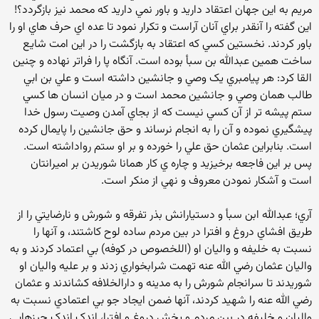
مريم به اين جهان اعتقاد داريد و باور نمي داريد که محمد نيز بازگردد؟!
اين گفته را آنقدر براي آنان آراست و تکرار نمود تا عده اي حرف هاي او را
باور کردند. نخستين کسي که اعتقاد به بازگشت را در اين امت شايع
ساخت همين عبدالله بن سبأ بوده است. آنگاه پا را فراتر نهاده و چنين
القا کرد: هر پيامبري يک وصي و جانشين داشته است و علي بن ابي
طالب همان وصي و جانشين محمد است و در ميان انسان ها کسي
ستم پيشه تر از آن کسي نيست که از بجاي آمدن وصيت رسول خدا
پيشگيري نموده و آن را به انجام نرساند و حق جانشين را پايمال کرده
است. بنابراين عثمان حق علي را خورده و بر او ستم رواداشته است.
پس بر اين فاجعه برخيزيد و چاره ي کار همانا شوريدن بر اميرانتان
است و آشکار نمودن معروف و نهي از منکر است.
آري؛ عبدالله ابن سبأ و دستيارانش بذر تفرقه و شورش و نارضايتي را از
طريق افشاي دروغ و افترا در بين مردم ساده لوح کاشتند، و آنها را
نسبت به خليفه و واليان او (اللخصوص در کوفه) بي اعتماد کردند و به
واليان عثمان رضي الله عنه تهمت شرابخواري زدند و بر عليه واليان او
شوريدند تا سرانجام شورش را به مدينه و دارالخلافه کشاندند و عثمان
رضي الله عنه را شهيد کردند، آنها ضمن ايجاد جو بي اعتمادي نسبت به
واليان و خليفه در بين مردم و پخش دروغ و افترا، اندک اندک چيزهايي