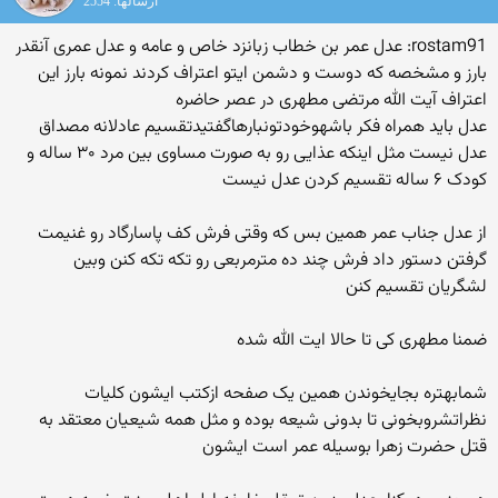
ارسالها: 2554
rostam91: عدل عمر بن خطاب زبانزد خاص و عامه و عدل عمری آنقدر
بارز و مشخصه که دوست و دشمن ایتو اعتراف کردند نمونه بارز این
اعتراف آیت الله مرتضی مطهری در عصر حاضره
عدل باید همراه فکر باشهوخودتونبارهاگفتیدتقسیم عادلانه مصداق
عدل نیست مثل اینکه عذایی رو به صورت مساوی بین مرد ۳۰ ساله و
کودک ۶ ساله تقسیم کردن عدل نیست
از عدل جناب عمر همین بس که وقتی فرش کف پاسارگاد رو غنیمت
گرفتن دستور داد فرش چند ده مترمربعی رو تکه تکه کنن وبین
لشگریان تقسیم کنن
ضمنا مطهری کی تا حالا ایت الله شده
شمابهتره بجایخوندن همین یک صفحه ازکتب ایشون کلیات
نظراتشروبخونی تا بدونی شیعه بوده و مثل همه شیعیان معتقد به
قتل حضرت زهرا بوسیله عمر است ایشون