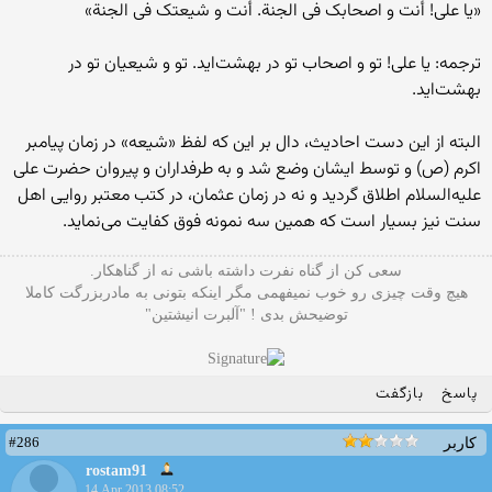
«یا علی! أنت و اصحابک فی الجنة. أنت و شیعتک فی الجنة»
ترجمه: یا علی! تو و اصحاب تو در بهشت‌اید. تو و شیعیان تو در
بهشت‌اید.
البته از این دست احادیث، دال بر این که لفظ «شیعه» در زمان پیامبر
اکرم (ص) و توسط ایشان وضع شد و به طرفداران و پیروان حضرت علی
علیه‌السلام اطلاق گردید و نه در زمان عثمان، در کتب معتبر روایی اهل
سنت نیز بسیار است که همین سه نمونه فوق کفایت می‌نماید.
سعی کن از گناه نفرت داشته باشی نه از گناهکار.
هیچ وقت چیزی رو خوب نمیفهمی مگر اینکه بتونی به مادربزرگت کاملا
توضیحش بدی ! "آلبرت انیشتین"
پاسخ
بازگفت
#286
کاربر
rostam91
14 Apr 2013 08:52