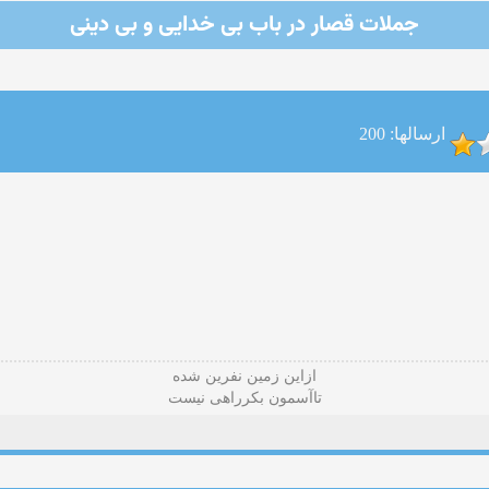
جملات قصار در باب بی خدایی و بی دینی
ارسالها: 200
ازاین زمین نفرین شده
تاآسمون بکرراهی نیست