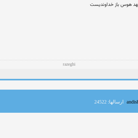
 شهد هوس باز خداوندیست
razeghi
ارسالها: 24522