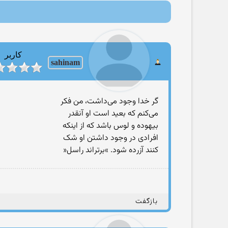
کاربر
sahinam
ﮔﺮ ﺧﺪﺍ ﻭﺟﻮﺩ ﻣﯽﺩﺍﺷﺖ، ﻣﻦ ﻓﮑﺮ
ﻣﯽﮐﻨﻢ ﮐﻪ ﺑﻌﯿﺪ ﺍﺳﺖ ﺍﻭ ﺁﻧﻘﺪﺭ
ﺑﯿﻬﻮﺩﻩ ﻭ ﻟﻮﺱ ﺑﺎﺷﺪ ﮐﻪ ﺍﺯ ﺍﯾﻨﮑﻪ
ﺍﻓﺮﺍﺩﯼ ﺩﺭ ﻭﺟﻮﺩ ﺩﺍﺷﺘﻦ ﺍﻭ ﺷﮏ
ﮐﻨﻨﺪ ﺁﺯﺭﺩﻩ ﺷﻮﺩ. »ﺑﺮﺗﺮﺍﻧﺪ ﺭﺍﺳﻞ«
بازگفت