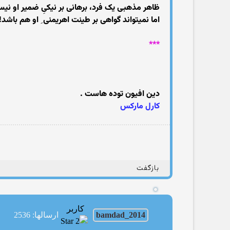
ظاهر مذهبی یک فرد، برهانی بر نیکیِ ضمیر او نی
اما نمیتواند گواهی بر طینت اهریمنی ِ او هم باشد!
***
دین افیون توده هاست .
کارل مارکس
بازگفت
کاربر
bamdad_2014
ارسالها: 2536