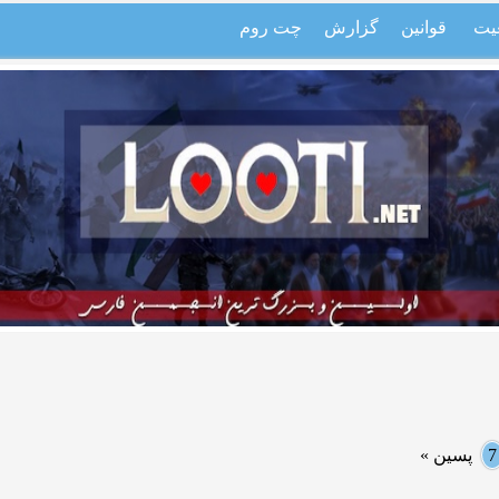
یت
قوانین
گزارش
چت روم
7
پسین »