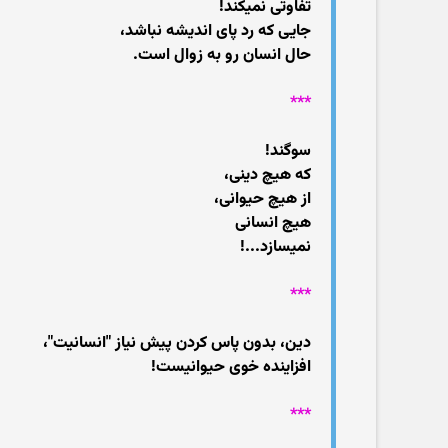
تفاوتی نمیکند!
جایی که رد پای اندیشه نباشد،
حال انسان رو به زوال است.
***
سوگند!
که هیچ دینی،
از هیچ حیوانی،
هیچ انسانی
نمیسازد...!
***
دین، بدون پاس کردن پیش نیاز "انسانیت"،
افزاینده خوی حیوانیست!
***