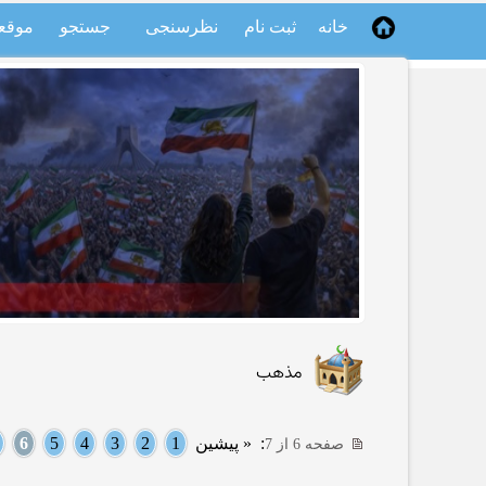
خانه
ثبت نام
نظرسنجی
جستجو
موقع
مذهب
:
« پیشین
1
2
3
4
5
6
صفحه 6 از 7