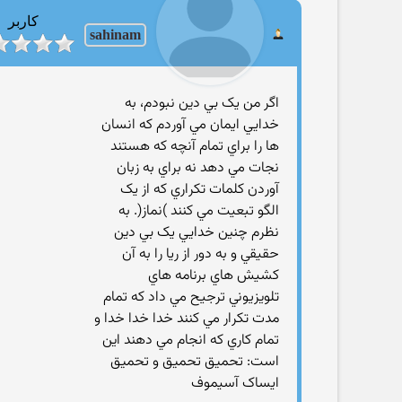
کاربر
sahinam
ﺍﮔﺮ ﻣﻦ ﻳﮏ ﺑﻲ ﺩﻳﻦ ﻧﺒﻮﺩﻡ، ﺑﻪ
ﺧﺪﺍﻳﻲ ﺍﻳﻤﺎﻥ ﻣﻲ ﺁﻭﺭﺩﻡ ﮐﻪ ﺍﻧﺴﺎﻥ
ﻫﺎ ﺭﺍ ﺑﺮﺍﻱ ﺗﻤﺎﻡ ﺁﻧﭽﻪ ﮐﻪ ﻫﺴﺘﻨﺪ
ﻧﺠﺎﺕ ﻣﻲ ﺩﻫﺪ ﻧﻪ ﺑﺮﺍﻱ ﺑﻪ ﺯﺑﺎﻥ
ﺁﻭﺭﺩﻥ ﮐﻠﻤﺎﺕ ﺗﮑﺮﺍﺭﻱ ﮐﻪ ﺍﺯ ﻳﮏ
ﺍﻟﮕﻮ ﺗﺒﻌﻴﺖ ﻣﻲ ﮐﻨﻨﺪ )ﻧﻤﺎﺯ(. ﺑﻪ
ﻧﻈﺮﻡ ﭼﻨﻴﻦ ﺧﺪﺍﻳﻲ ﻳﮏ ﺑﻲ ﺩﻳﻦ
ﺣﻘﻴﻘﻲ ﻭ ﺑﻪ ﺩﻭﺭ ﺍﺯ ﺭﻳﺎ ﺭﺍ ﺑﻪ ﺁﻥ
ﮐﺸﻴﺶ ﻫﺎﻱ ﺑﺮﻧﺎﻣﻪ ﻫﺎﻱ
ﺗﻠﻮﻳﺰﻳﻮﻧﻲ ﺗﺮﺟﻴﺢ ﻣﻲ ﺩﺍﺩ ﮐﻪ ﺗﻤﺎﻡ
ﻣﺪﺕ ﺗﮑﺮﺍﺭ ﻣﻲ ﮐﻨﻨﺪ ﺧﺪﺍ ﺧﺪﺍ ﺧﺪﺍ ﻭ
ﺗﻤﺎﻡ ﮐﺎﺭﻱ ﮐﻪ ﺍﻧﺠﺎﻡ ﻣﻲ ﺩﻫﻨﺪ ﺍﻳﻦ
ﺍﺳﺖ: ﺗﺤﻤﻴﻖ ﺗﺤﻤﻴﻖ ﻭ ﺗﺤﻤﻴﻖ
ﺍﻳﺴﺎﮎ ﺁﺳﻴﻤﻮﻑ