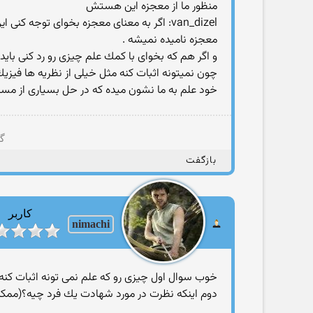
منظور ما از معجزه این هستش
van_dizel: اگر به معنای معجزه بخوای توج
معجزه نامیده نمیشه .
و اگر هم كه بخوای با كمك علم چیزی رو رد كنی باید
چون نمیتونه اثبات كنه مثل خیلی از نظریه ها فی
خود علم به ما نشون میده كه در حل بسیاری از مس
گر
بازگفت
کاربر
nimachi
خوب سوال اول چیزی رو كه علم نمی تونه اثبات كنه 
دوم اینكه نظرت در مورد شهادت یك فرد چیه؟(ممكنه 