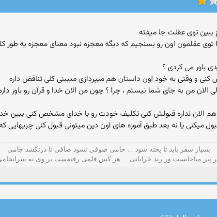
ا توی عقلمون اون رو بسنجیم كه دیگه معجزه نبود معنای معجزه یه طور كلی
دی باور می كردی ؟
الان من به جای شما نیستم ، چرا ؟ چون من الان خدا و قرآن رو باور دارم
ی هم الان نداره قبولش كنی تكلیف خودت رو با خدای مشخص كنی ببین خدا ر
قبول میكنی یا نه بعد طبق آموزه های اون دین میتونی قبول كنی چزیهایی كه
بسیار سفر باید تا پخته شود ... خامی صوفی نشود صافی تا درنکشد جامی
 پیر مناجاتست ور رند خراباتی ... هر کس قلمی رفته‌ست بر وی به سرانجام