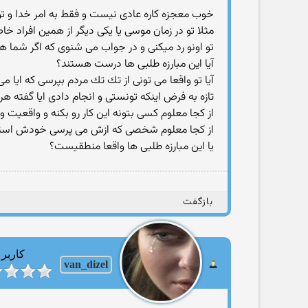
خوب معجزه كاره عادی نیست و فقط به امر خدا و تو
مثلا تو در زمان موسی یا یكی دیگر از همین افراد خ
تو اونو رد میكنی و در جواب می شنوی كه اگر شما هم 
آیا این مبارزه طلبی ها درست هستند؟
آیا تو واقعا می تونی از تك تك مردم بپرسی كه ایا می 
تازه به فرض اینكه تونستی و انجام دادی ایا گفته هر
از كجا معلوم كسی بتونه این كار رو بكنه و واقعیت و
از كجا معلوم شخصی كه ازش می پرسی خودش استاد ا
یا این مبارزه طلبی ها واقعا منطقیست؟
بازگفت
کاربر
van_dizel