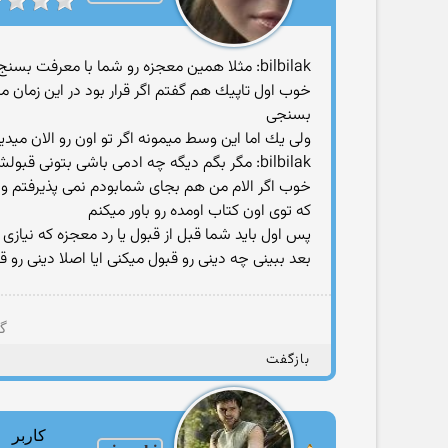
bilbilak: مثلا همین معجزه رو شما با معرفت بسنج ببین توی عقلت جا میفته
خوب اول تاپیك هم گفتم اگر قرار بود در این زمان م
بسنجی
ولی یك اما این وسط میمونه اگر تو اون رو الان میدی
bilbilak: مگر بگم دیگه چه ادمی باشی بتونی قبولش کنی و وقتی به خود اون داستان هم میپردازی میبینی کلی تناقض داره
خوب اگر الام من هم بجای شمابودم نمی پذیرفتم ولی 
كه توی اون كتاب اومده رو باور میكنم
پس اول باید شما قبل از قبول یا رد معجزه كه نیاز
بعد ببینی چه دینی رو قبول میكنی ایا اصلا دینی رو 
گر
بازگفت
کاربر