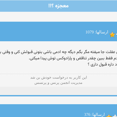
معجزه ؟!!
ارسالها: 1079
عقلت جا میفته مگر بگم دیگه چه ادمی باشی بتونی قبولش کنی و وقتی به
م فقط ببین چقدر تناقض و پارادوکس توش پیدا میکنی.
 داره قبول داری ؟
این كاربر به درخواست خودش بن شد
مدیریت انجمن پرنس و پرنسس
ارسالها: 376