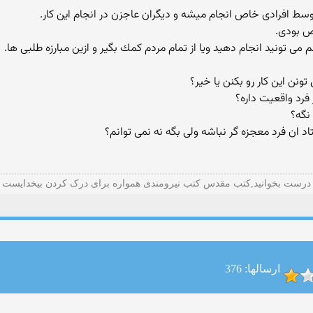
سط افرادی خاص انجام میشه و دیگران عاجزن در انجام این كار.
اص بودی.
می تونید انجام دهید ویا از تمام مردم كمك بگیر و ازین مبارزه طلبی ها.
تونن این كار رو بكنن یا خیر؟
 فرد واقعیت داره؟
 نگه؟
ن فرد معجزه گر نباشه ولی بگه نه نمی توانم؟
درست بخوانید,کتب مقدس کتب نیرومندی همواره برای درک کردن بیخدایست
ارسالها: 376