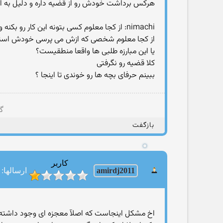
هركس برداشت خودش رو از قضیه داره و دلیل به 
nimachi: از كجا معلوم كسی بتونه این كار رو بكنه و واقعیت و نگه؟
از كجا معلوم شخصی كه ازش می پرسی خودش استاد ا
یا این مبارزه طلبی ها واقعا منطقیست؟
كلا قضیه رو نگرفتی
ببینم حرفای بچه ها رو خوندی تا اینجا ؟
گر
بازگفت
کاربر
amirdj2011
ارسالها: 96
اخ مشکل اینجاست که اصلآ معجزه ای وجود داشته که