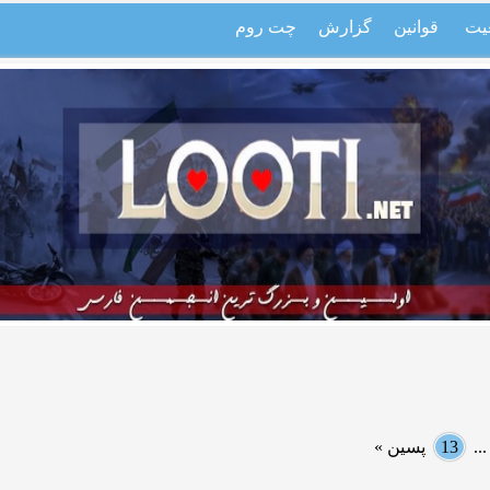
یت
قوانین
گزارش
چت روم
..
13
پسین »