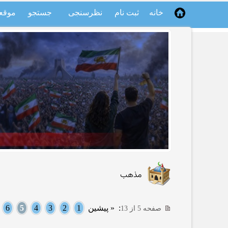
خانه
ثبت نام
نظرسنجی
جستجو
موقع
مذهب
:
« پیشین
1
2
3
4
5
6
.
صفحه 5 از 13