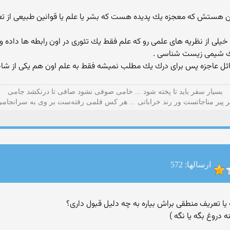
ه كنی این هستش كه معجزه یك پدیده هست كه بشر یا علم یا قوانین طبیعی از 
 خیلی از نظریه های علمی رو كه علم فقط یك تئوری در اون رابطه ها داده 
زیك شیمی زیست شناسی .
ائل عاجزه پس برای درك یك مطلب نمیشه فقط به علم اون هم یكی از شا
بسیار سفر باید تا پخته شود ... خامی صوفی نشود صافی تا درنکشد جامی
 پیر مناجاتست ور رند خراباتی ... هر کس قلمی رفته‌ست بر وی به سرانجام
ارسالها: 572
یا تعریف منطقی براش بیاره به چه دلیل قبول داری؟
دروغ بگه یا نگه )