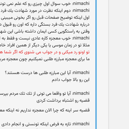
nimachi: خوب سوال اول چیزی رو كه علم نمی تونه اثبات كنه یا تعریف منطقی براش بیاره به چه دلیل قبول داری؟
nimachi: دوم اینكه نظرت در مورد شهادت یك فرد چیه؟(ممكنه دروغ بگه یا نگه )
اول اینكه توضیح صفحات قبل رو اگر بخونی میبینی
درباره شهادت یك فرد بستگی داره كه اون رو قبول دا
وقتی به راستگویی كسی ایمان داشته باشی این شهاد
nimachi: خوب معجزه كاره عادی نیست و فقط به امر خدا و توسط افرادی خاص انجام میشه و دیگران عاجزن در انجام این كار.
مثلا تو در زمان موسی یا یكی دیگر از همین افراد خ
تو اونو رد میكنی و در جواب می شنوی كه اگر شما هم 
ما برای معجزه مبارزه طلبی نمیكنیم چون معجزه مر
nimachi: آیا این مبارزه طلبی ها درست هستند؟
این رو بالا جواب دادم
nimachi: آیا تو واقعا می تونی از تك تك مردم بپرسی كه ایا می تونن این كار رو بكنن یا خیر؟
قضیه رو اشتباه برداشت كردی
قضیه سر اینه كه چرا الان معجزه نداریم نه اینكه مع
nimachi: تازه به فرض اینكه تونستی و انجام دادی ایا گفته هر فرد واقعیت داره؟