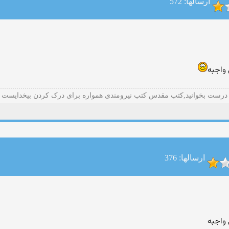
ارسالها: 572
 واجبه
درست بخوانید,کتب مقدس کتب نیرومندی همواره برای درک کردن بیخدایست
ارسالها: 376
 واجبه