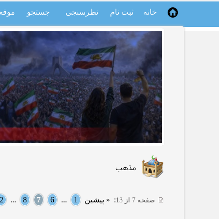
خانه
ثبت نام
نظرسنجی
جستجو
موقع
مذهب
:
« پیشین
1
...
6
7
8
...
2
صفحه 7 از 13