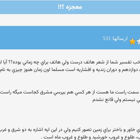
معجزه ؟!!
ارسالها: 533
زدهم و دوران زنديه و افشاريه است مسلما اون زمان هنوز چيزي به نام 
ي نيستم ولي قانع نشدم
دي خاور و باختر براي زمين تصور کنيم ولي در اين ايه اشاره به دو شرق و غرب
، طلوع و غروب خورشيد و طلوع و غروب ماه است .