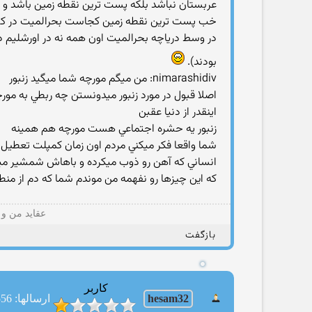
عربستان نباشد بلکه پست ترين نقطه زمين باشد و فر
خب پست ترين نقطه زمين کجاست بحرالميت در کشور ار
در وسط درياچه بحرالميت اون همه نه در اورشليم در
بودند).
nimarashidiv: من ميگم مورچه شما ميگيد زنبور
اصلا قبول در مورد زنبور ميدونستن چه ربطي به مو
اينقدر از دنيا عقبن
زنبور يه حشره اجتماعي هست مورچه هم همينه
شما واقعا فکر ميکني مردم اون زمان کمپلت تعطيل 
انساني که آهن رو ذوب ميکرده و باهاش شمشير ميسا
که اين چيزها رو نفهمه من موندم شما که دم از منط
عقاید من و 
بازگفت
کاربر
hesam32
ارسالها: 556