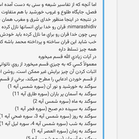
اما آنچه كه از تفاسير شيعه و سنى به دست آمده 
فصل، جايگاه طلوع و غروب خورشيد با هم متفاوت 
در نتيجه در اينجا منظور خداى شرق و مغرب همان
nimarashidiv: قران رو خدا براي انسانها نازل کرده نه براي خودش
پس چون خدا قران رو براي ما نازل کرده بايد خودش رو
خب شايد اين قران ساخته و پرداخته محمد باشه که
همه چيز تسلط داره
در آيات زيادي الله قسم ميخوره
معمولاً کسي که به چيزي قسم ميخورد از روي ناتوا
اثبات کردن آن چيز برايش غير ممکن است. روشن است
از قسم خوردن ادعايي را مطرح ميکند، برخي از قسم خ
سوگند به خورشيد و نور آن (سوره شمس آيه 1)
سوگند به آسمان پر باران (سوره طارق آيه 11)
سوگند به ماه (سوره شمس آيه 2)
سوگند به سپيده دم صبح (سوره فجر آيه 1)
سوگند به روز (سوره شمس آيه 3، سوره ضحي آيه 1)
سوگند به شب (سوره شمس آيه 4، سوره ليل آيه 1)
سوگند به زمان (سوره العصر آيه 1)
سوگند به آسمان (سوره شمس آيه 5)