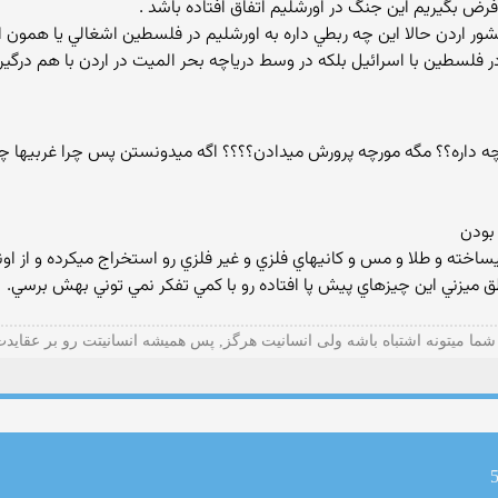
ض بگيريم اين جنگ در اورشليم اتفاق افتاده باشد .
دن حالا اين چه ربطي داره به اورشليم در فلسطين اشغالي يا همون اسرائ
 فلسطين با اسرائيل بلکه در وسط درياچه بحر الميت در اردن با هم درگي
رچه داره؟؟ مگه مورچه پرورش ميدادن؟؟؟؟ اگه ميدونستن پس چرا غربيها 
بودن
خته و طلا و مس و کانيهاي فلزي و غير فلزي رو استخراج ميکرده و از ا
ق ميزني اين چيزهاي پيش پا افتاده رو با کمي تفکر نمي توني بهش برسي.
شما میتونه اشتباه باشه ولی انسانیت هرگز, پس همیشه انسانیتت رو بر عقاید