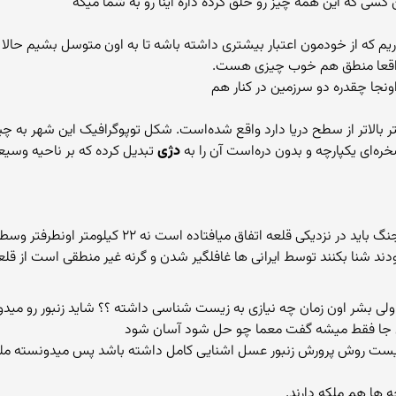
 که این همه چیز رو خلق کرده داره اینا رو به شما میگه
که از خودمون اعتبار بیشتری داشته باشه تا به اون متوسل بشیم حالا خدا
اقعا منطق هم خوب چیزی هست.
 اورشلیم بر روی کوههای‏ یهودا که ارتفاع ‏۷۵۰ متر بالاتر از سطح دریا دارد واقع شده‌است. شکل توپ
ای ‏یکپارچه و بدون دره‌است آن را به
دژی
تبدیل کرده که بر ناحیه وسیعی
ی قلعه اتفاق میافتاده است نه ۲۲ کیلومتر اونطرفتر وسط دریاچه
ند شنا بکنند توسط ایرانی ها غافلگیر شدن و گرنه غیر منطقی است از قلعه
ی بشر بوده ولی بشر اون زمان چه نیازی به زیست شناسی داشته ؟؟ شاید زنبور 
 جا فقط میشه گفت معما چو حل شود آسان شود
ست روش پرورش زنبور عسل اشنایی کامل داشته باشد پس میدونسته ملکه
ه ها هم ملکه دارند.