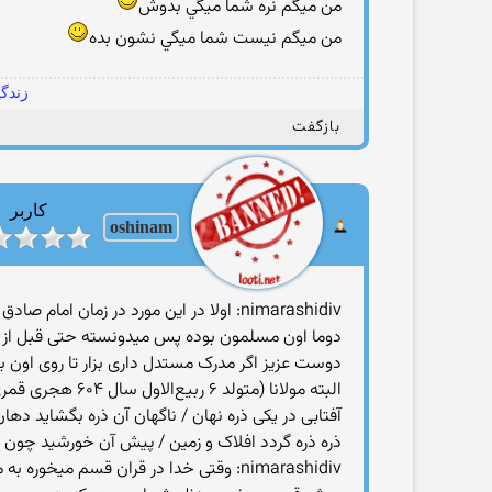
من ميگم نره شما ميگي بدوش
من ميگم نيست شما ميگي نشون بده
زندگی
بازگفت
کاربر
oshinam
nimarashidiv: اولا در این مورد در زمان امام صادق بحث شده بوده اگه رفرنس هم میخوای برات بزارم؟
دوما اون مسلمون بوده پس میدونسته حتی قبل از 
دوست عزیز اگر مدرک مستدل داری بزار تا روی اون
البته مولانا (متولد ۶ ربیع‌الاول سال ۶۰۴ هجری قمری ) هم بیتی داره با این مضمون
آفتابی در یکی ذره نهان / ناگهان آن ذره بگشاید دهان
ذره ذره گردد افلاک و زمین / پیش آن خورشید چون
nimarashidiv: وقتی خدا در قران قسم م