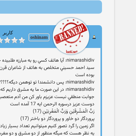
کاربر
oshinam
nimarashidiv: آيا هاتف کسي رو به مبارزه طلبيده خب تفسير شما از شعر هاتف درست ولي هاتف براي چه زماني بوده؟؟ آيا اون زمان مردم در مورد اينها چيزي نميدونستند؟؟؟؟
سيد احمد حسيني متخلص به هاتف از شاعران قرن دوا
بوده است
nimarashidiv: پس دانشمندا تو توهمن ديگه؟؟؟؟
nimarashidiv: در اين صورت ما يه مشرق داريم که سمت راست ما هست از هر کسي هم بپرسي مشرق کجاست ميگه راست
جوابت منطقي نيست عزيزم باور کن من آدم متعصب
دوست عزيز درسوره الرحمن ايه 17 آمده است
رَبُّ الْمَشْرِقَيْنِ وَرَبُّ الْمَغْرِبَيْنِ (17)
پروردگار دو خاور و پروردگار دو باختر (17)
اگر زمين را گرد تصور کنيم ميتوانيم تعداد بسيار زيا
يه نظر هست که ميگه منظور از دو مشرق و دو مغرب