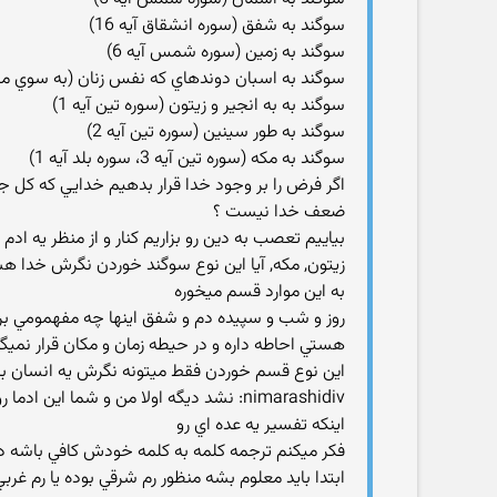
سوگند به شفق (سوره انشقاق آيه 16)
سوگند به زمين (سوره شمس آيه 6)
سوگند به اسبان دوندهاي كه نفس زنان (به سوي ميدان
سوگند به به انجير و زيتون (سوره تين آيه 1)
سوگند به طور سينين (سوره تين آيه 2)
سوگند به مکه (سوره تين آيه 3، سوره بلد آيه 1)
اگر فرض را بر وجود خدا قرار بدهيم خدايي که کل ج
ضعف خدا نيست ؟
بياييم تعصب به دين رو بزاريم کنار و از منظر يه اد
زيتون, مکه, آيا اين نوع سوگند خوردن نگرش خدا ه
به اين موارد قسم ميخوره
روز و شب و سپيده دم و شفق اينها چه مفهمومي براي
هستي احاطه داره و در حيطه زمان و مکان قرار نميگ
اين نوع قسم خوردن فقط ميتونه نگرش يه انسان باشه 
nimarashidiv: نشد ديگه اولا من و شما 
اينکه تفسير يه عده اي رو
فکر ميکنم ترجمه کلمه به کلمه خودش کافي باشه ديگ
ابتدا بايد معلوم بشه منظور رم شرقي بوده يا رم غرب