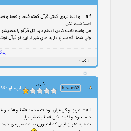
Half: و ادعا کردی گفتی قرآن گفته فقط و فقط و فقط و فقط و فقط و فقط معجزه ی پیامبر قرآن بوده
اصلا شك نكن!
من واسه ثابت كردن ادعام بايد كل قرآنو با معنيشو 
ولي شما اگه سراغ داريد جاي غير از اين تو قرآن نوش
زندگی
بازگفت
کاربر
hesam32
ارسالها: 556
Half: عزیز تو کل قرآن نوشته محمد فقط و فقط و فقط و فقط معجزش قرآن بوده
شما خودتو اذیت نکن فقط یکیشو بزار
بنده به عنوان آیاتی که اینجوری نباشه سوره ی حمد 