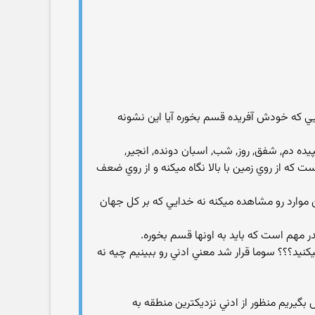
يي که خودش آفريده قسم بخوره آيا اين نشونه
پيده دم, شفق, روز, شب, اسبان دونده, انجير,
ه از روي زمين با بالا نگاه ميکنه و از روي ضعف
 موارد رو مشاهده ميکنه نه خدايي که بر کل جهان
ر مهم است که بايد به اونها قسم بخوره.
ول ميکنيد؟؟؟ سوما قرار شد معني ادني رو ببينيم چيه نه
 بگيريم منظور از ادني نزديکترين منطقه به