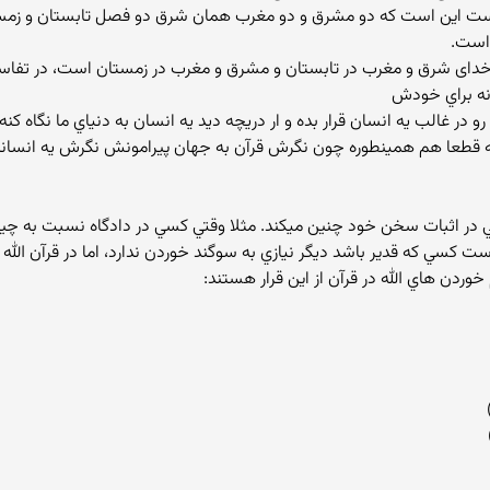
است اين است كه دو مشرق و دو مغرب همان شرق دو فصل تابستان و زمستا
است.
 خداى شرق و مغرب در تابستان و مشرق و مغرب در زمستان است، در تف
 در غالب يه انسان قرار بده و ار دريچه ديد يه انسان به دنياي ما نگاه کن
 قطعا هم همينطوره چون نگرش قرآن به جهان پيرامونش نگرش يه انسانه ک
ني در اثبات سخن خود چنين ميکند. مثلا وقتي کسي در دادگاه نسبت به چي
 کسي که قدير باشد ديگر نيازي به سوگند خوردن ندارد، اما در قرآن الله
وردن هاي الله در قرآن از اين قرار هستند: