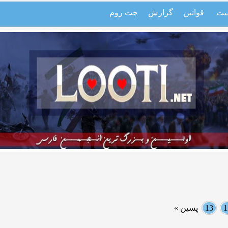
یت
قوانین
گزارش
چت روم
1
13
پسین »