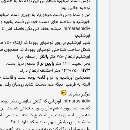
بهش قسم میخوره منظورش این بوده که یه همچین کسی
توجیه جالبی بود
من و شما وقتی قسم میخوریم به چیزی قسم میخوریم 
خورشید و ساخته های دست خودش قسم بخوره و
nimarashidiv: میشه لطف کنی بگی فاصله اش تا اونجا چقدره دو سرزمین در کنار هم
اورشلیم:
شهر
شکل‏ ساخت ‌شناختی کوههای یهودا، که همچون صخره‌
اورشلیم ارتفاع ‏۷۵۰ متر
بالاتر
از سطح دریا
بحر المیت ۴۲۳ متر
پایین تر
از سطح دریا است.
۱۱۷۳
=۴۲۳+۷۵۰ متر اختلاف ارتفاع دارند
همچنین اورشلیم یه دژ و قلعه بوده است و قاعدتا جنگ باید در نزدیک
البته یه فرضیه دیگه هم هست شاید رومیان رفته بود
درگیر بشوند.
nimarashidiv: اونهایی که گفتی نیازها
کشف شد مورچه هم مثل زنبور اجتماعی هست این
بله چون انسان به عسل احتیاج داشته است می بای
نداشته پس برایش مهم نبود ملکه دارد یا نه؟
ولی مسلما با نگاه کردن به زنبور میدونستند که مورچ