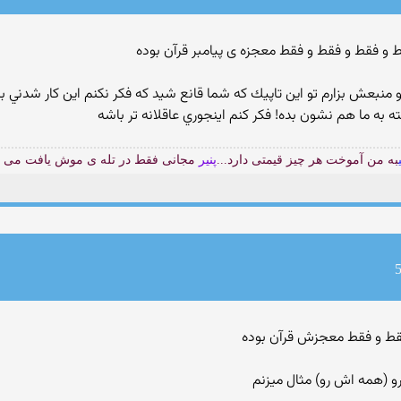
و منبعش بزارم تو اين تاپيك كه شما قانع شيد كه فكر نكنم اين كار شدني ب
ته به ما هم نشون بده! فكر كنم اينجوري عاقلانه تر باشه
به من آموخت هر چیز قیمتی دارد...
پنیر
مجانی فقط در تله ی موش یافت می 
رو (همه اش رو) مثال میزنم