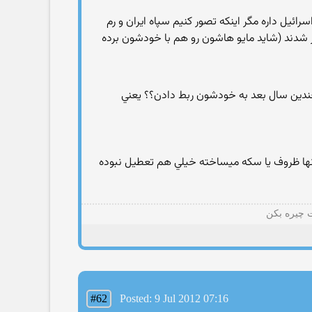
يل داره مگر اينکه تصور کنيم سپاه ايران و رم
ر شدند (شاید مایو هاشون رو هم با خودشون برده
چندين سال بعد به خودشون ربط دادن؟؟ يعني
ونها ظروف يا سکه ميساخته خيلي هم تعطيل نبوده
ت چیره بکن
#62
Posted: 9 Jul 2012 07:16