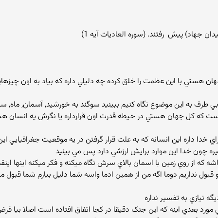
 جهاد) پيش ‍ رفتند. (سوره العاديات آيه 1)
هان هستي با اين عظمت را خلق کرده چه دليلي داره که بياد به اون چيزها
م بي طرف به اين موضوع نگاه کنيم ببينيد سوگند به خورشيد, آسمان, ماه, س
ست که کل جهان هستي در حيطه قدرت اون قرارداره يا نگرش يه انسان هست ک
 خدا داره اين انسانه که به علت قرار گرفتن در يه موقعيت جغرافيايي اين
يره چون خدا اين موارد برايش ارزشي دارد پس مي بينيد
که از روي زمين با اسمان بالاي سرش نگاه ميکنه و فکر ميکنه اينها اينقد
اين ادما رو قبول نداريم دوما اگه من از همين ادما واسه شما دليل بيارم شما قب
ه نيازي به تفسير نداره
ي مورد بعدي اينه که اين جنک دقيقا در کجا اتفاق افتاده است اصلا بيا فرض