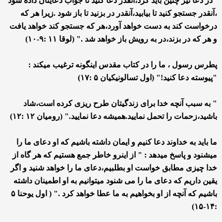
"در دعا نیز چنین باید کرد،آنقدر دعا کنید تا جواب دعایتان داده شود
،آنقدر جستجو کنید تا بیابید،آنقدر در بزنید تا باز شود .زیرا هر که
درخواست کند به دست خواهد آورد،هر که جستجو کند خواهد یافت
و هر که در بزند،در به رویش باز خواهد شد ." (لوقا ۱۱ :۹-۱۰)
پطرس رسول ، ما را در کتاب مقدس اینگونه ترغیب میکند :
"پیوسته دعا کنید!" (اول تسالونیکیان ۵ :۱۷)
" به سبب آنچه خدا برای زندگیتان طرح ریزی کرده است،شاد
باشید،زحمات را تحمل نمایید.همیشه دعا نمایید." (رومیان ۱۲ :۱۲)
ما باید به خداوند دعا کنیم و ایمان داشته باشیم که او دعای ما را
میشنود و پاسخ میدهد : " از اینرو خاطر جمع هستیم که هر گاه از
خدا چیزی مطابق خواست او بطلبیم،دعای ما را خواهد شنید و اگر
یقین داریم که دعای ما را می شنود میتوانیم به او اطمینان داشته
باشیم که آنچه از او بخواهیم به ما عطا خواهد کرد ." ( اول یوحنا ۵
:۱۴-۱۵)