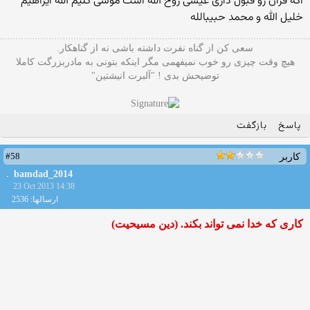
اگه قران رو قبول داری عیسی روح الله است موسی کلیم الله ایراهیم
خلیل الله و محمد حبیبالله
سعی کن از گناه نفرت داشته باشی نه از گناهکار.
هیچ وقت چیزی رو خوب نمیفهمی مگر اینکه بتونی به مادربزرگت کاملا
توضیحش بدی ! "آلبرت انیشتین"
پاسخ
بازگفت
#58
کاربر
bamdad_2014
23 Oct 2013 14:38
ارسالها: 2536
کاری که خدا نمی تواند بکند. (دین مسیحیت)