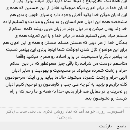
این همه تنگ نظری،بلخ و کینه! شما دارید برای اثبات برتری یکی از
ادیان خدا در برابر ادیان دیگه میجنگید غافل از این هستین که همه ی
این ادیان میگن خدا یکیه آخرتی وجود داره و سزای خوبی و بدی هم
مشخصه همه این ادیان هم انسان رو به بندگی و عبادت و تسلیم اراده
خداوند بودن میکنن و در بیان بهتر در زبان عربی ریشه کلمه اسلام از
مسلم میاد یعنی تسلیم شده در برابر خدا و با این تعریف همه ی
بندگان خدا از هر دینی که هستن مسلم هستن و همه ی این ادیان هم
برای این موضوع نازل شدن اونوقت شما اینجا برتری این پیامبر نسبت
به پیامبر دیگر یا مسیحیت در برابر اسلام رو مطرح میکنید واقعا
متاسفم دوست من شراب، زنا باقی چیزا همونطور که در دین اسلام
حرام و زشت شمرده میشوند در مسیحیت و یهودیت و سایر ادیان
الهی حرام و زشت شمرده میشوند حالا ما بیایم برای اینکه سرخودمون
کلاه بزاریم و بزنیم به کوچه علی چپ و کارهامون رو توجیح کنیم ادیان
رو تحریف یا در مقابل هم قرار بدیم، خدا به همه ی ما رحم کنه و راه
درست رو نشونمون بده.
افسوس... روزی خواهد آمد که نماد روشن فکری بی دینی ست... (دكتر
شريعتي)
پاسخ
بازگفت