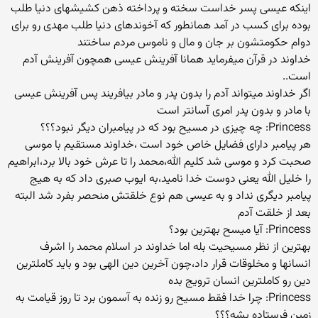
اینکه عیسی پسر خداست سخته و پرداخته ذهن کشیشهای دنیا طلب
بوده برای کسب در آمد همانطور که آخوندهای دنیا طلب مهدی رو برای
دوام حکومتشون بر جان و مال و ناموس مردم ساختند
خداوند در قرآن میفرماید همانا آفرینش عیسی همچون آفرینش آدم
است..
اگر خداوند میتواند آدم را بدون پدر و مادر بیافریند پس آفرینش عیسی
با مادر و بدون پدر امری آسانتر است
Princess: چه چیزی در مسیح بود كه در پیامبران دیگر نبود؟؟؟
هر پیامبر دارای فضایل خاص خود است ،خداوند مستقیم با موسی
صحبت کرد و موسی شد کلیم الله،محمد را تا عرش خود بالا برد،ابراهیم
را خلیل الله یعنی دوست خدا نامید،به ایوب صبری داد که به هیج
پیامبر دیگری نداد و به عیسی هم نوع خلقتش منحصر بفرد شد البته
بعد از خلقت آدم
Princess: آیا میسح بهترین بود؟
بهترین از نظر مسیحیت بله اما خداوند در اسلام محمد را اشرف
انسانها و مخلوقات قرار داد،چون آخرین دین الهی بود و باید کاملترین
دین رو کاملترین انسان ترویج بده
Princess: چرا خدا فقط مسیح رو زنده به آسمون برد تا روز قیامت به
زمین فرستاده بشه؟؟؟