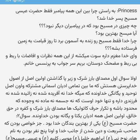
ارسالها: 324
Princess: به راستی چرا بین این همه پیامبر فقط حضرت عیسی
مسیح پسر خدا شد؟
چه چیزی در مسیح بود كه در پیامبران دیگر نبود؟؟؟
آیا میسح بهترین بود؟
چرا خدا فقط مسیح رو زنده به آسمون برد تا روز قیامت به زمین
فرستاده بشه؟؟؟
وای خدا مغزم داره سوت میکشه از این همه نظرات و افاضات با ربط و
بی ربط و مضحک دوستان، بریم سر جواب به پرنسس خانم.
اولا سوال اول مصداق بارز شرک و زیر پا گذاشتن اولین اصل از اصول
خداپرستی هستش که ما بین تمامی ادیان اسمانی مشترکه واون اصل
توحید و یگانگی خداونده که میگه خدا نه آفریده شده نه زائیده شده نه
فرزندی داره و تنها خود اوست که نه جسمه نه ماده نه وجوده که
محدود باشه و تکرار حرف کاتولیک ها مصداق بارز شرک و کفره در حق
خالق، اولین اصل همه ادیان یکتا و یگانه بودن خداونده. سوال۲:
حضرت مسیح (ع) یکی از بهترین بندگان خدا بود . جز خواصی بودن که
صاحب شریعت و دین شدن از جانب خدا و اونا پنج نفر بودن به نام
های نوح نبی(ع) ابراهیم خلیل(ع) موسی کلیم (ع) و عیسی مسیح(ع)