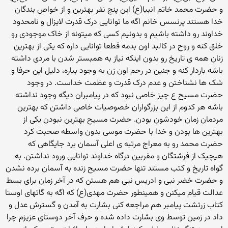
و حضرت محمد خاتم انبیا(ع) این پنج نفر بهترین و از خواص بندگان
خدا هستند پرنسس خانم اگه ما توانایی درک قدرت لایزال و نامحدود
خداوند رو داشته باشیم و بدونیم کسی که میتونه از خاک موجودی رو
خلق کنه و روح در کالبد اون بدمه قطعا توانایی داره که یکی از بهترین
زنان همه ی تاریخ رو بدون اینکه نیاز به همبستر شدن با مردی داشته
باشه باردار کنه و جنین در رحم اون زن به وجود بیاره، دلیل این حرفا و
شک ها نشناختن و عدم درک قدرت و عظمت خداست. در وجود
حضرت مسیح ع چیز خاصی نبود که در پیامبران دیگه وجود نداشته
باشه هر کدوم از این بزرگواران خصوصیات خاصی داشتن که بهترین
مردمان زمان خودشون بودن. حضرت مسیح بهترین نبودن یکی از
بهترین ها بودن و خدا با حضرت موسی بدون واسطه صحبت کرد
حضرت محمد رو به معراج مرتبه ی اعلی آسمان برد جایگاهی که
هیچیک از فرشتگان و مقربین درگاه خداوند توانایی ورود نداشتن. به
گواه تاریخ و کتب مستند تنها حضرت مسیح زنده به آسمان برده نشدن
و حضرت خضر نبی و ادریس نبی هم هستن که در آخر زمان برای بسط
عدالت قیام میکنن و همینطور حضرت مهدی(ع) که اگه به گاتهای اوستا
کتاب زرتشت پیامبر هم مراجعه کنی بشارت به آمدن و گسترش عدل و
داد در زمین توسط وی بشارت داده شده و حرف آخر دوستای عزیزم چرا