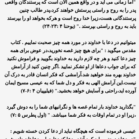
"اما زمانی می آید و در واقع همین الان است که پرستندگان واقعی
پدر را به روح و راستی پرستش خواهند کرد،پدر طالب چنین
پرستندگانی هست،زیرا خدا روح است و هرکه بخواهد او را بپرستد
باید به روح و راستی بپرستد ." (یوحنا ۴ :۲۳-۲۴)
میتوانیم در دعا با خداوند در مورد همه چیز صحبت نماییم . کتاب
مقدس میگوید : "برای هیچ چیز غصه نخورید،در عوض برای همه
چیز دعا کنید و هر چه لازم دارید به خداوند بگویید و فراموش نکنید
که برای جواب دعاها از او تشکر نمایید .اگر چنین کنید از آرامش
خداوند بهره مند خواهید شد.آرامشی که فکر انسان قادر به درک آن
نیست.این آرامش الهی به فکر و دل شما که به عیسی مسیح ایمان
آورده اید،راحتی و آسایش خواهد بخشید." (فیلیپیان ۴ :۶-۷)
"بگذارید خداوند بار تمام غصه ها و نگرانیهای شما را به دوش گیرد
،زیرا او در تمام اوقات به فکر شما میباشد. " (اول پطرس ۵ :۷)
عیسی فرموده است که هیچگاه نباید از دعا کردن خسته شویم :