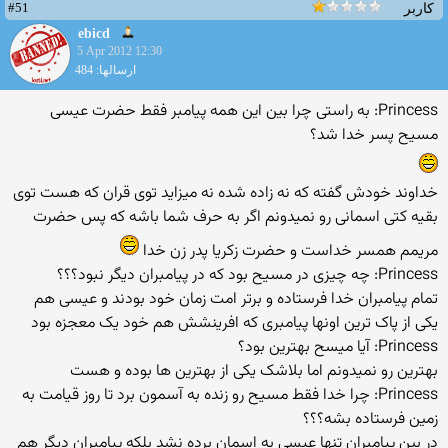
#51
کاربر
ebicd
5 Apr 2012 12:30
ارسالها: 484
Princess: به راستی چرا بین این همه پیامبر فقط حضرت عیسی
مسیح پسر خدا شد؟
خداوند خودش گفته که نه زاده شده نه میزاید توی قران که هست توی
بقیه کتی اسمانی رو نمیدونم اگر به حرف شما باشه که پس حضرت
مریمم همسر خداست و حضرت زکریا پدر زن خدا
Princess: چه چیزی در مسیح بود كه در پیامبران دیگر نبود؟؟؟
تمام پیامبران خدا فرستاده و برتر امت زمان خود بودند و عیسی هم
یکی از پاک ترین اونها پیامبری که افرینشش هم خود یک معجزه بود
Princess: آیا میسح بهترین بود؟
بهترین رو نمیدونم اما بلاشک یکی از بهترین ها بوده و هست
Princess: چرا خدا فقط مسیح رو زنده به آسمون برد تا روز قیامت به
زمین فرستاده بشه؟؟؟
در بین پیامبران تنها عیسی به اسمان برده نشد بلکه پیامبران دیگر هم