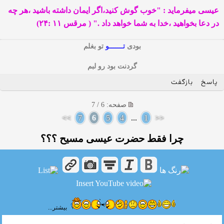
عیسی میفرماید : "خوب گوش کنید،اگر ایمان داشته باشید ،هر چه
در دعا بخواهید ،خدا به شما خواهد داد ." ( مرقس ۱۱ :۲۴)
بودی
تـــــــو
تو بغلم
گردنت بود رو لبم
پاسخ
بازگفت
صفحه: 6 / 7
>>
7
6
5
4
...
1
<<
چرا فقط حضرت عیسی مسیح ؟؟؟
بیشتر...