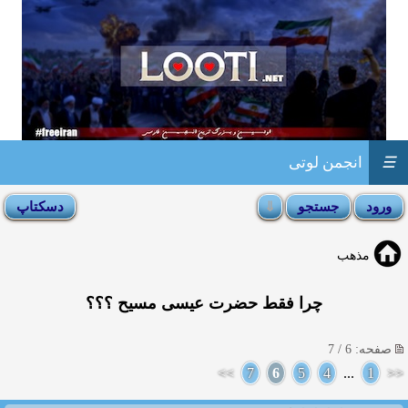
☰
انجمن لوتی
مذهب
چرا فقط حضرت عیسی مسیح ؟؟؟
صفحه: 6 / 7
>>
7
6
5
4
...
1
<<