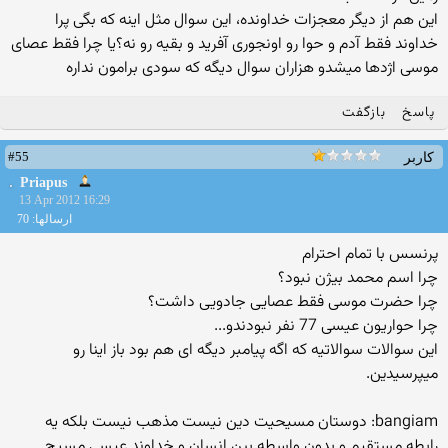
این هم از دیگر معجزات خداونده، این سوال مثل اینه که بگی پرا
خداوند فقط آدم و حوا رو اونجوری آفرید و بقیه رو نه؟یا چرا فقط عصای
موسی اژدها میشدو هزاران سوال دیگه که سودی برامون نداره
پاسخ
بازگفت
#55
کاربر
Priapus
13 Apr 2012 16:29
ارسالها: 70
پرنسس با تمام احترام
چرا اسم محمد بیژن نبود؟
چرا حضرت موسی فقط عصایی جادویی داشت؟
چرا حواریون عیسی 77 نفر نبودندو...
این سوالات سوالاتیه که اگه پیامبر دیگه ای هم بود باز اینا رو
میپرسیدین.
bangiam: دوستان مسیحیت دین نیست مذهب نیست بلكه یه
رابطه مستقیم و بدون واسطه بین انسان و خداوند عیسی مسیح