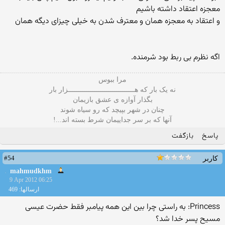
معجزه اعتقاد داشته باشیم
و اعتقاد به معجزه همان و معترف شدن به خیلی چیزای دیگه همان
اگه نظرم بی ربط بود شرمنده.
مرا ببوس
نه یک بار که هـــــــــــــــــــــــــــــــــزار بار
بگذار آوازه ی عشق بازیمان
چنان در شهر بپیچد که رو سیاه شوند
آنها که بر سر جداییمان شرط بسته اند...!
پاسخ
بازگفت
#54
کاربر
mahmudkhm
9 Apr 2012 06:25
ارسالها: 469
Princess: به راستی چرا بین این همه پیامبر فقط حضرت عیسی
مسیح پسر خدا شد؟