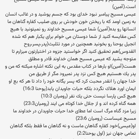
است.(آمین)
عیسی مسیح پیامبر نبود خدای بود كه جسم پوشید و در غالب انسان
به زمین اومد كه با ریختن خون خودش بر روی صلیب كفاره گناهان ما
انسانها رو بده(آمین) شما عیسی مسیح خداوند رو نمیتونید با هیچ
كس مقایسه كنید از شما دوستان می خوام برای یكبار هم كه شده
انجیل یوحنا رو بخونید همچنین در مورد تثلیث(پدر،پسر،روح
القدوس)هم تحقیق كنید اگر خواستید جزوه در اختیارتون میزارم تا
متوجه بشید كه عیسی مسیح همان خداوند قادر و مطلق
هست(آمین)او بارها در كتاب مقدس به این نكته اشاره میكنه كه من و
پدر یك هستیم هیچ كس نزد پدر نمیرود مگر از طریق من
خدا جهان را انقدر محبت كرد كه پسر یگانه خود را داد تا هر كه بع او
ایمان اورد هلاك نگردد بلكه حیات جاویدان یابد(یوحنا 16:3)
هیچ كس پارسا نیست حتی یك نفر (رومیان 10:3)
همه گناه كرده اند و از جلال خدا كوتاه می ایند (رومیان23:3)
زیرا مزد گناه مرگ است اما عطای خدا حیات جاویدان در خداوند ما
مسیح عیساست (رومیان 23:6)
او(عیسی)خود كفاره گناهان ماست و نه گناهان ما فقط بلكه گناهان
تمامی جهان نیز (اول یوحنا2:2)