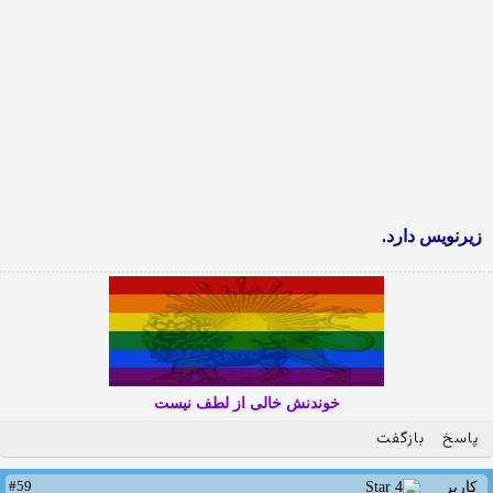
زیرنویس دارد.
خوندنش خالی از لطف نیست
پاسخ
بازگفت
#59
کاربر