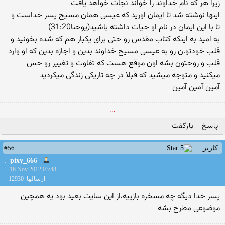
زیرا هر كه نام خداوند را خواند نجات خواهد یافت
اینها نوشته شد تا ایمان اورید كه عیسی همان مسیح پسر خداست و
تا با این ایمان در نام او حیات داشته باشید(یوحنا31:20)
به امید به اینكه كتاب مقدس رو حتی برای یكبار هم كه شده بخونید و
قلب خودتو.ن رو به عیسی مسیح خداوند بدین و اجازه بدین كه او وارد
قلب و روحتون بشه اون موقع هست كه تفاوت و تغییر رو حس
میكنید و متوجه میشید كه قبلا در چه تاریكی زندگی میكردید
آمین آمین آمین
...
پاسخ
بازگفت
#56
کاربر
pixy_666
16 Nov 2012 03:48
ارسالها: 12930
پسر خدا دیگه چه مسخره بازییه،از این سایت بعید بود یه همچین
موضوعی مطرح بشه