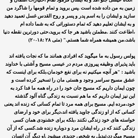
زمین به من داده شده است .پس بروید و تمام قومها را شاگرد من
سازید و ایشان را به اسم پدر و پسر و روح القدس غسل تعمید دهید
و به ایشان تعلیم دهید که تمام دستوراتی که به شما داده ام
،اطاعت کنند .مطمئن باشید هر جا که بروید،حتی دورترین نقطه دنیا
باشد،من همیشه همراه شما هستم." (متی ۲۸ :۱۸-۲۰)
پولس رسول به ما میگوید که افرادی همانند ما که نجات یافته اند
باید پذیرای وظیفه پیروزی مردم در عیسی مسیح و آشتی با خداوند
باشید : "هر آنچه میکنیم نه برای نفع خودمان،بلکه برای اینست که
عشق مسیح سراسر وجود و هستی مان را تسخیر کرده است و
چون ایمان داریم که مسیح جان خود را در راه همه ما فدا کرد به
این نیز ایمان داریم که ما هم نسبت به زندگی گناه آلود گذشته
خود،مرده ایم. مسیح برای همه مرد تا تمام کسانی که زنده اند یعنی
کسانی که از او زندگی جاوید یافته اند،دیگر برای خود و ارضای
خواسته های خود زندگی نکنند ،بلکه برای خشنودی همان کسی
زندگی کنند که در راه ایشان مرد و دوباره زنده شد.کسی که از آن
مسیح میگردد،تبدیل به شخص جدیدی میشود .او دیگر آن انسان