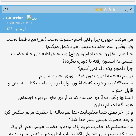
#53
کاربر
catherine
9 Apr 2012 03:10
ارسالها: 1626
من موندم حیرون چرا وقتی اسم حضرت محمد (ص) میاد فقط محمد
ولی وقتی اسم حضرت عیسی میاد کامل میگیم!
چرا وقتی نقل و بحث امام زمان (ع) میشه خرافاته ولی حالا حضرت
عیسی به آسمون رفته تا دوباره برگرده؟
چرا دلمونو یک دله نمی کنیم؟
بیاییم به همه ادیان بدون غرض ورزی احترام بذاریم
ما ۱۲۴۰۰۰پیامبر داریم که ۵تاشون اولوالعزم و صاحب کتاب هستن و
قابل احترام
انسانها وقتی به آزادی میرسن که به آزادی های فردی و اجتماعی
همدیگه احترام بذارن.
و در آخر یعنی شما میفرمایید خدا نعوذبالله با حضرت مریم سکس کرد
و بعد حضرت عیسی پسر خدا شد؟
من مطمئنم که حضرت مریم پاک بوده و حضرت عیسی هم اگر پاک
نبود که پیامبر نمی شد ولی اگه بخوایم اینا رو قبول کنیم پس باید به