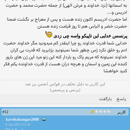
به اسمانها (نزد خداوند و عرش الهی) از جمله حضرت محمد و حضرت
ادریس و....
اما حضرت ادریسم اکنون زنده هست و پس از معراج بر نگشت ضمنا
حضرت خضر و الیاس هم تا روز قیامت زنده هستن
پرنسس خدایی این تاپیکو واسه چی زدی
خدایی شما قدرت خداوند رو چرا اینقدر کم میدونید مگر خداوند حضرت
ادم رو خلق نکرد ژس چطور شما نمیتونید بژذیرید که قدرت بی کران
خداوند نمیتونه که مریم پاک رو باردار کنه این زنو مرد این ژن های بارور
کننده این زمین و اسمان و هرچه دران هست از قدرت خداونده یکم فکر
کنید خواهشا
این کاربر به دلیل تخلف در قوانین انجمن بن شد
(پرنس و پرنسس)
پاسخ
بازگفت
#52
کاربر
kavehahangar200
8
6 Apr 2012 12:34