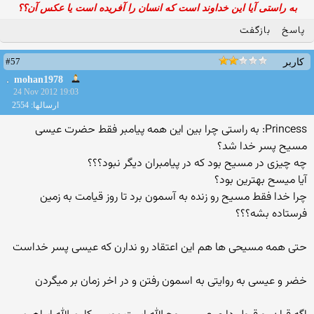
به راستی آیا این خداوند است که انسان را آفریده است یا عکس آن؟؟
پاسخ
بازگفت
#57
کاربر
mohan1978
24 Nov 2012 19:03
ارسالها: 2554
Princess: به راستی چرا بین این همه پیامبر فقط حضرت عیسی
مسیح پسر خدا شد؟
چه چیزی در مسیح بود كه در پیامبران دیگر نبود؟؟؟
آیا میسح بهترین بود؟
چرا خدا فقط مسیح رو زنده به آسمون برد تا روز قیامت به زمین
فرستاده بشه؟؟؟
حتی همه مسیحی ها هم این اعتقاد رو ندارن که عیسی پسر خداست
خضر و عیسی به روایتی به اسمون رفتن و در اخر زمان بر میگردن