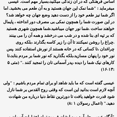
اساس فرهنگی که در آن زندگی میکنید،بسیار مهم است. عیسی
میفرماید : "شما نمک این جهان هستید و به آن طعم می بخشید. اما
اگر شما نیز طعم خود را از دست دهید وضع جهان چه خواهد شد؟
در این صورت شما را همچون نمکی بی مصرف دور انداخته ، پایمال
خواهند ساخت .شما نور جهان میباشید.شما همچون شهری هستید
که بر تپه ای بنا شده و در شب می درخشد و همه آن را می بینند
.چراغ را روشن نمیکنند تا آن را زیر کاسه بگذارند ،بلکه روی
چراغدان ،تا کسانی که در خانه هستند از نورش استفاده کنند .پس
نور خود را پنهان مسازید،بلکه بگذارید که نور شما بر مردم بتابد،تا
کارهای نیک شما را دیده ،پدر آسمانی تان را تمجید کنند ." (متی ۵
:۱۳-۱۶)
عیسی گفته است که ما باید شاهد او برای تمام مردم باشیم : "ولی
آنچه لازم است بدانید این است که وقتی روح القدس بر شما نازل
شود قدرت خواهید یافت تا دورترین نقاط دنیا درباره من شهادت
دهید." (اعمال رسولان ۱ :۸)
"آنگاه عیسی جلو آمد و به ایشان فرمود تمام اختیارات آسمان و