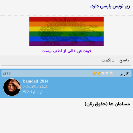
زیر نویس پارسی دارد.
خوندنش خالی از لطف نیست
پاسخ
بازگفت
#379
کاربر
bamdad_2014
5 Oct 2013 22:21
ارسالها: 2536
مسلمان ها (حقوق زنان)