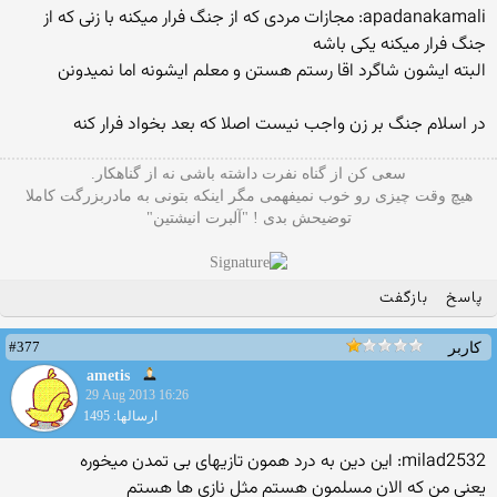
apadanakamali: مجازات مردی که از جنگ فرار میکنه با زنی که از
جنگ فرار میکنه یکی باشه
البته ایشون شاگرد اقا رستم هستن و معلم ایشونه اما نمیدونن
در اسلام جنگ بر زن واجب نیست اصلا که بعد بخواد فرار کنه
سعی کن از گناه نفرت داشته باشی نه از گناهکار.
هیچ وقت چیزی رو خوب نمیفهمی مگر اینکه بتونی به مادربزرگت کاملا
توضیحش بدی ! "آلبرت انیشتین"
پاسخ
بازگفت
#377
کاربر
ametis
29 Aug 2013 16:26
ارسالها: 1495
milad2532: این دین به درد همون تازیهای بی تمدن میخوره
یعنی من که الان مسلمون هستم مثل نازی ها هستم