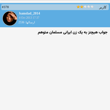
#378
کاربر
bamdad_2014
4 Oct 2013 17:37
ارسالها: 2536
جواب هیچنز به یک زن ایرانی مسلمان متوهم