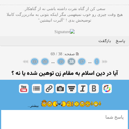
سعی کن از گناه نفرت داشته باشی نه از گناهکار.
هیچ وقت چیزی رو خوب نمیفهمی مگر اینکه بتونی به مادربزرگت کاملا
توضیحش بدی ! "آلبرت انیشتین"
پاسخ
بازگفت
صفحه: 38 / 69
>>
69
68
...
39
38
37
...
1
<<
آیا در دین اسلام به مقام زن توهین شده یا نه ؟
بیشتر...