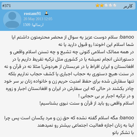
#371
کاربر
rostam91
20 May 2013 12:05
ارسالها: 1509
banoo: سلام دوست عزیز یه سوال از محضر محترمتون داشتم ایا
شما اسلام این اخوندا رو قبول دارید یا نه
در همه ممالک اسلامی کنونی چه تشیع و چه تسنن اسلام واقعی و
دستوراتش انجام نمیشه یا در کشوری مثل ترکیه تفریط داریم یا در
افغانستان و ایران افراط یا در عربستان از هردوش! مثلا نه در قرآن و نه
در سنت هیچ دستوری به حجاب اجباری یا کشف حجاب نداریم بلکه
تنها سفارش شده برای حفظ امنیت حریم زن و خانواده زنان بر سر خود
چادر بکشند در حالی که این سفارش در ایران و افغانستان اجبار و زوره
و در ترکیه اجبار بر بی حجابی !
اسلام واقعی رو باید از قرآن و سنت نبوی بشناسیم!
banoo: مگه اسلام گفته نشده که حق زن و مرد یکسان است پس چرا
اینا به زنان اجازه فعالیت اجتماعی بیشتر رو نمیدهند
با تشکر بانو