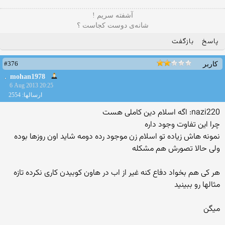
آشفته سریم !
شانه‌ی دوست کجاست ؟
پاسخ
بازگفت
#376
کاربر
mohan1978
6 Aug 2013 20:25
ارسالها: 2554
nazi220: اگه اسلام دین کاملی هست
چرا این تفاوت وجود داره
نمونه هاش زیاده تو اسلام زن موجود رده دومه شاید اون روزها بوده
ولی حالا تصورش هم مشکله
هر کی هم بخواد دفاع کنه غیر از اب در هاون کوبیدن کاری نکرده تازه
مثالها رو ببینید
میگن