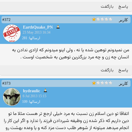
پاسخ
بازگفت
#372
کاربر
EarthQuake_PN
23 May 2013 16:34
ارسالها: 281
من نمیدونم توهین شده یا نه ، ولی اینو میدونم که ازادی ندادن به
انسان چه زن و چه مرد بزرگترین توهین به شخصیت اوست .
پاسخ
بازگفت
#373
کاربر
hydraulic
6 Jul 2013 15:15
ارسالها: 109
اتفاقا تو دین اسلام زن نسبت به مرد خیلی ارجع تر هست مثلا ما تو
دین داریم که ذکر شده زن وظیفه شیردادن فرزند را ندارد و اگر این کار را
انجام میدهد میتونه از شوهر طلب دست مزد کنه و یا وعده بهشت رو