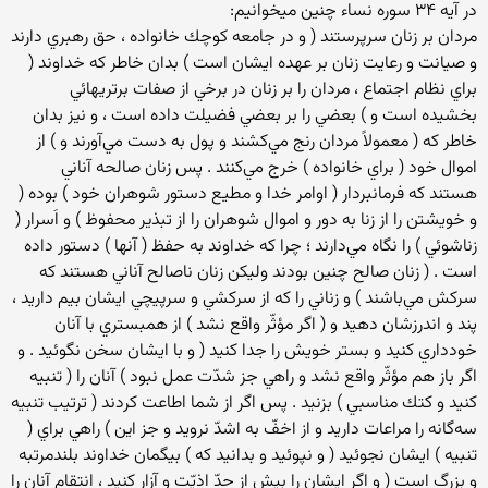
در آیه ۳۴ سوره نساء چنین میخوانیم:
مردان بر زنان سرپرستند ( و در جامعه كوچك خانواده ، حق رهبري دارند
و صيانت و رعايت زنان بر عهده ايشان است ) بدان خاطر كه خداوند (
براي نظام اجتماع ، مردان را بر زنان در برخي از صفات برتريهائي
بخشيده است و ) بعضي را بر بعضي فضيلت داده است ، و نيز بدان
خاطر كه ( معمولاً مردان رنج مي‌كشند و پول به دست مي‌آورند و ) از
اموال خود ( براي خانواده ) خرج مي‌كنند . پس زنان صالحه آناني
هستند كه فرمانبردار ( اوامر خدا و مطيع دستور شوهران خود ) بوده (
و خويشتن را از زنا به دور و اموال شوهران را از تبذير محفوظ ) و اَسرار (
زناشوئي ) را نگاه مي‌دارند ؛ چرا كه خداوند به حفظ ( آنها ) دستور داده
است . ( زنان صالح چنين بودند وليكن زنان ناصالح آناني هستند كه
سركش مي‌باشند ) و زناني را كه از سركشي و سرپيچي ايشان بيم داريد ،
پند و اندرزشان دهيد و ( اگر مؤثّر واقع نشد ) از همبستري با آنان
خودداري كنيد و بستر خويش را جدا كنيد ( و با ايشان سخن نگوئيد . و
اگر باز هم مؤثّر واقع نشد و راهي جز شدّت عمل نبود ) آنان را ( تنبيه
كنيد و كتك مناسبي ) بزنيد . پس اگر از شما اطاعت كردند ( ترتيب تنبيه
سه‌گانه را مراعات داريد و از اخفّ به اشدّ نرويد و جز اين ) راهي براي (
تنبيه ) ايشان نجوئيد ( و نپوئيد و بدانيد كه ) بيگمان خداوند بلندمرتبه
و بزرگ است ( و اگر ايشان را بيش از حدّ اذيّت و آزار كنيد ، انتقام آنان را