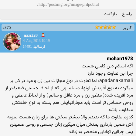
http://postimg.org/image/prdpo8iul/
پاسخ
بازگفت
#375
کاربر
nazi220
6 Aug 2013 19:19
ارسالها: 14491
mohan1978
اگه اسلام دین کاملی هست
چرا این تفاوت وجود داره
apadanakamali: اما تفاوت در نوع مجازات بین زن و مرد در کل بر
میگرده به نوع آفرینش اونها، مسلما زنی که از لحاظ جسمی ضعیفتر از
مرد آفریده شده( منظور زن و مرد عاقل و سالم ) و از لحاظ عاطفی و
روحی حساس تر است باید مجازاتهایش هم بسته به نوع خلقتش
متفاوت باشه
کدوم تفاوت ما که ندیدم والا بیشتر سختی ها برای زنان هست نمونه
اش همین بارداری بعدش میان میگین زنان جسمی و روحی ضعیفن
پس چرااین توانایی منحصر به زنانه