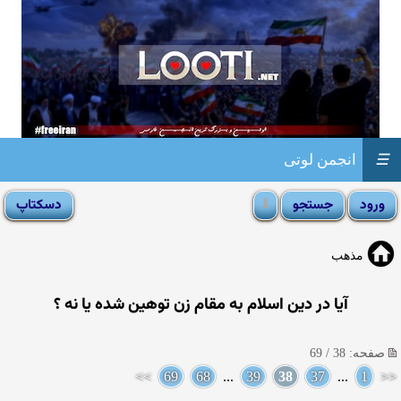
☰
انجمن لوتی
مذهب
آیا در دین اسلام به مقام زن توهین شده یا نه ؟
صفحه: 38 / 69
>>
69
68
...
39
38
37
...
1
<<