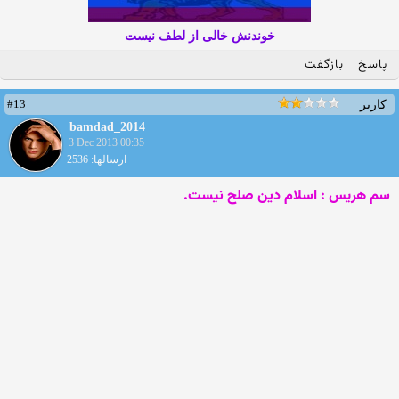
خوندنش خالی از لطف نیست
پاسخ
بازگفت
#13
کاربر
bamdad_2014
3 Dec 2013 00:35
ارسالها: 2536
سم هریس : اسلام دین صلح نیست.