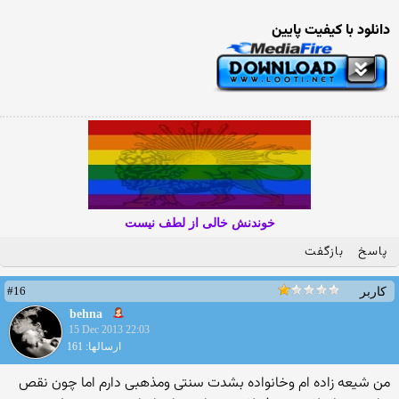
دانلود با کیفیت پایین
خوندنش خالی از لطف نیست
پاسخ
بازگفت
#16
کاربر
behna
15 Dec 2013 22:03
ارسالها: 161
من شیعه زاده ام وخانواده بشدت سنتی ومذهبی دارم اما چون نقص