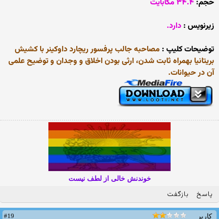
حجم:
۳۴.۴ مگابایت
زیرنویس :
دارد.
توضیحات کلیپ :
مصاحبه جالب پرفسور ریچارد داوکینر با کشیش
بریتانیا بهمراه ثابت شدن، ارثی بودن اخلاق و وجدان و توضیح علمی
آن در حیوانات.
خوندنش خالی از لطف نیست
پاسخ
بازگفت
#19
کاربر