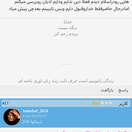
هایی رودراسلام دیدم فعلا دین ندارم ودارم ادیان روبررسی میکنم
امادرحال حاضرفقط خداروقبول دارم وبس تاببینم بعدچی پیش میاد
خدایا...
دیگه بسمه...
بریدم رحم کن
.........
زندگی پانتومیم است حرف دلت رابه زبان اوری باخته ای
پاسخ
بازگفت
#17
کاربر
bamdad_2014
4 Jan 2014 03:37
ارسالها: 2536