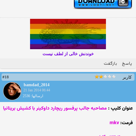
خوندنش خالی از لطف نیست
پاسخ
بازگفت
#18
کاربر
bamdad_2014
21 Jan 2014 06:44
ارسالها: 2536
عنوان کلیپ :
مصاحبه جالب پرفسور ریچارد داوکینر با کشیش بریتانیا
فرمت:
mkv