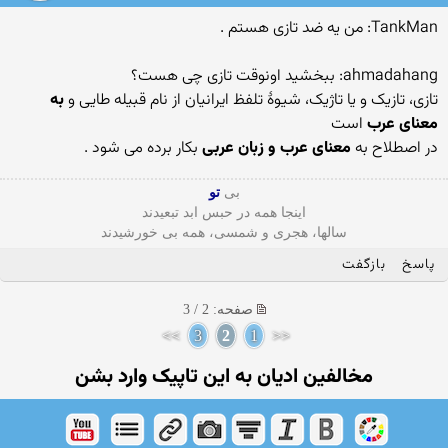
TankMan: من یه ضد تازی هستم .
ahmadahang: ببخشید اونوقت تازی چی هست؟
تازی، تازیک و یا تاژیک، شیوهٔ تلفظ ایرانیان از نام قبیله طایی و
به
معنای عرب
است
در اصطلاح به
معنای عرب و زبان عربی
بکار برده می شود .
بی
تو
اینجا همه در حبس ابد تبعیدند
سالها، هجری و شمسی، همه بی خورشیدند
پاسخ
بازگفت
صفحه: 2 / 3
>>
3
2
1
<<
مخالفین ادیان به این تاپیک وارد بشن