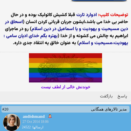
توضیحات کلیپ:
ادوارد تارت
قبلا کشیش کاتولیک بوده و در حال
حاضر بی خدا می باشد،ایشون جریان قربانی کردن انسان (
اسحاق در
دین مسیحیت و یهودیت و یا اسماعیل در دین اسلام
) رو در ماجرای
ابراهیم به چالش می کشونه و از خدا (
بهتره بگم خدای ادیان سامی :
یهودیت،مسیحیت و اسلام
) به عنوان خالق یه انتقاد جدی داره.
خوندنش خالی از لطف نیست
پاسخ
بازگفت
#20
مدیر تالارهای همگانی
andishmand
27 Oct 2014 18:06
ارسالها: 24522