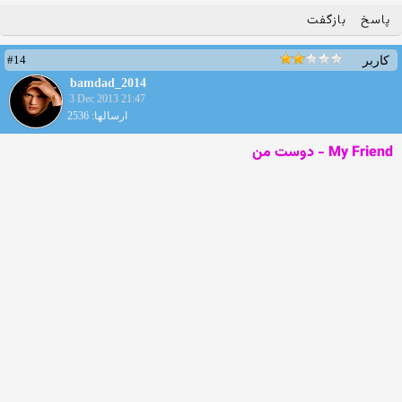
پاسخ
بازگفت
#14
کاربر
bamdad_2014
3 Dec 2013 21:47
ارسالها: 2536
My Friend - دوست من