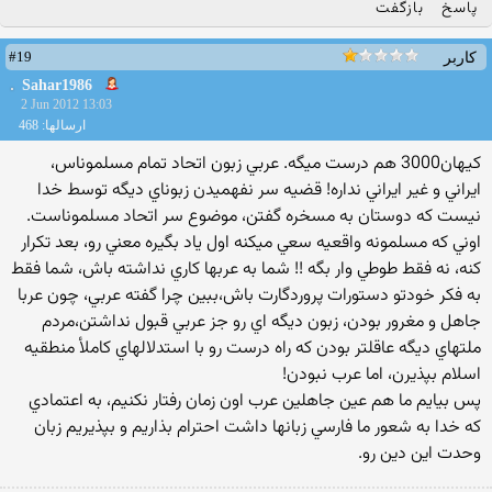
پاسخ
بازگفت
#19
کاربر
Sahar1986
2 Jun 2012 13:03
ارسالها: 468
کيهان3000 هم درست ميگه. عربي زبون اتحاد تمام مسلموناس،
ايراني و غير ايراني نداره! قضيه سر نفهميدن زبوناي ديگه توسط خدا
نيست که دوستان به مسخره گفتن، موضوع سر اتحاد مسلموناست.
اوني که مسلمونه واقعيه سعي ميکنه اول ياد بگيره معني رو، بعد تکرار
کنه، نه فقط طوطي وار بگه !! شما به عربها کاري نداشته باش، شما فقط
به فکر خودتو دستورات پروردگارت باش،ببين چرا گفته عربي، چون عربا
جاهل و مغرور بودن، زبون ديگه اي رو جز عربي قبول نداشتن،مردم
ملتهاي ديگه عاقلتر بودن که راه درست رو با استدلالهاي کاملأ منطقيه
اسلام بپذيرن، اما عرب نبودن!
پس بيايم ما هم عين جاهلين عرب اون زمان رفتار نکنيم، به اعتمادي
که خدا به شعور ما فارسي زبانها داشت احترام بذاريم و بپذيريم زبان
وحدت اين دين رو.