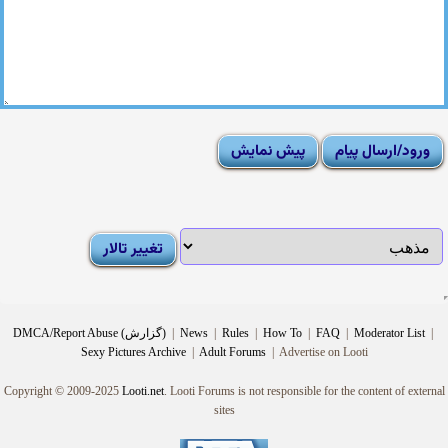
|
Moderator List
|
FAQ
|
How To
|
Rules
|
News
|
DMCA/Report Abuse (گزارش)
Sexy Pictures Archive
|
Adult Forums
|
Advertise on Looti
Copyright © 2009-2025
Looti.net
. Looti Forums is not responsible for the content of external
sites