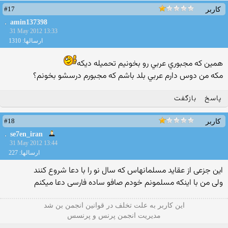
#17
کاربر
amin137398
31 May 2012 13:33
ارسالها: 1310
همين كه مجبوري عربي رو بخونيم تحميله ديكه‎
مكه من دوس دارم عربي بلد باشم كه مجبورم درسشو بخونم؟
پاسخ
بازگفت
#18
کاربر
se7en_iran
31 May 2012 13:44
ارسالها: 227
اين جزعى از عقايد مسلمانهاس كه سال نو را با دعا شروع كنند
ولى من با اينكه مسلمونم خودم صافو ساده فارسى دعا ميكنم
این كاربر به علت تخلف در قوانین انجمن بن شد
مدیریت انجمن پرنس و پرنسس