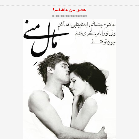
عشق من عاشقتم!
≈≈≈≈≈≈≈≈≈≈≈≈≈≈