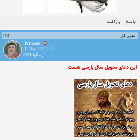
پاسخ
بازگفت
#13
مدیر کل
Princess
31 May 2012 12:47
ارسالها: 9924
این دعای تحویل سال پارسی هست