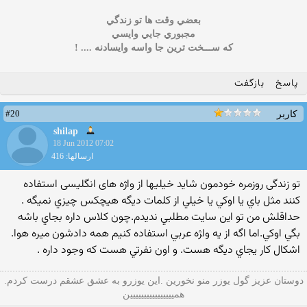
بعضي وقت ها تو زندگي
مجبوري جايي وايسي
که ســـخت ترين جا واسه وايسادنه .... !
پاسخ
بازگفت
#20
کاربر
shilap
18 Jun 2012 07:02
ارسالها: 416
تو زندگی روزمره خودمون شاید خیلیها از واژه های انگلیسی استفاده
کنند مثل باي يا اوكي يا خيلي از كلمات ديگه هيچكس چيزي نميگه .
حداقلش من تو اين سايت مطلبي نديدم.چون كلاس داره بجاي باشه
بگي اوكي.اما اگه از يه وا‍‍‍‍ژه عربي استفاده كنيم همه دادشون ميره هوا.
اشكال كار يجاي ديگه هست. و اون نفرتي هست كه وجود داره .
دوستان عزيز گول يوزر منو نخورين .اين يوزرو به عشق عشقم درست كردم.
هميييييييييييييييين