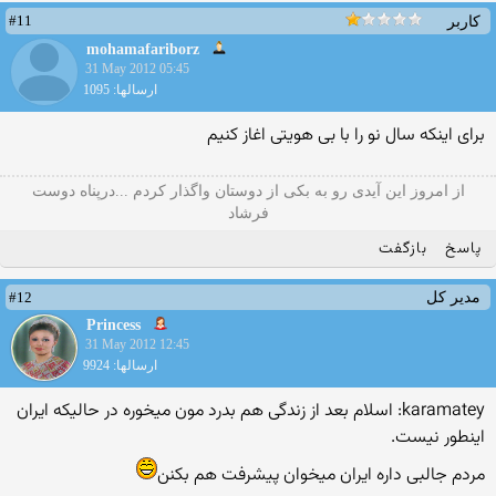
#11
کاربر
mohamafariborz
31 May 2012 05:45
ارسالها: 1095
برای اینکه سال نو را با بی هویتی اغاز کنیم
از امروز این آیدی رو به بکی از دوستان واگذار کردم ...درپناه دوست
فرشاد
پاسخ
بازگفت
#12
مدیر کل
Princess
31 May 2012 12:45
ارسالها: 9924
karamatey: اسلام بعد از زندگی هم بدرد مون میخوره در حالیکه ایران
اینطور نیست.
مردم جالبی داره ایران میخوان پیشرفت هم بکنن