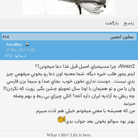
پاسخ
بازگفت
#14
معاون انجمن
SexyBoy
31 May 2012 13:08
ارسالها: 8712
Alirezi2: چرا مسيحياي اصيل قبل غذا دعا ميخونن؟؟
اينم يجور طلب خيره ديگه، شما معنيه اون دعا رو بخوني ميفهمي چيز
بدي نيست . دوست نداري نخون خوب، بجاي صدا و سيما بزن فارسي
وان يا من و تو همزمان با اونا سال تحويلو جشن بگير. زورت که نکردن!!!
چه ربطي به آزاديه ايران داره آخه؟ الکي چيزاي بي ربط و بهم وصله
ميزنيد
من که هميشه با معني ميخونم خيلي هم لذت ميبرم.
بهتر بود سوالو بخونی بعد جواب بدی
.What's life? Life is love