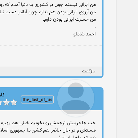
من ایرانی نیستم چون در کشوری به دنیا آمدم که 
من آرزوی ایرانی بودن هم ندارم چون آنقدر دست نی
من حسرت ایرانی بودن دارم.
.
احمد شاملو
بازگفت
کار
the_last_of_us
خب جا عربيش ترجمش رو بخونيم خيلى هم بهتره بعد
هستش و در حال حاضر هم كشور ما جمهورى اسلامى 
نيستن داخل ايران؟