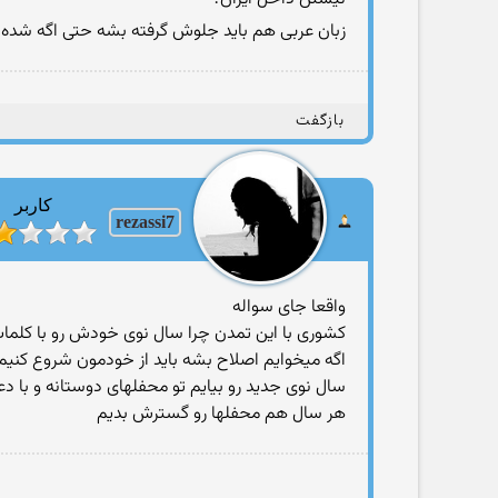
زبان عربى هم بايد جلوش گرفته بشه حتى اگه شده 
بازگفت
کاربر
rezassi7
واقعا جاى سواله
كشورى با اين تمدن چرا سال نوى خودش رو با كلمات
اگه ميخوايم اصلاح بشه بايد از خودمون شروع كنيم
سال نوى جديد رو بيايم تو محفلهاى دوستانه و با دع
هر سال هم محفلها رو گسترش بديم