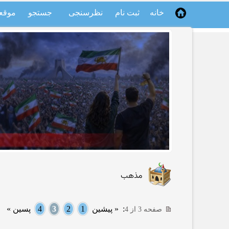
خانه
ثبت نام
نظرسنجی
جستجو
موقع
مذهب
:
« پیشین
1
2
3
4
پسین »
صفحه 3 از 4