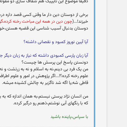
دقیقا موضوع این تایپیک هم شفاف سازی دو مقوله ت
برخی از دوستان دین دار ما وقتی کسی قصد داره دربا
خیزند!...(
چون دین در همه این مباحث رخنه کرده،گو
دوستان بدنبال آسیب شناسی این قضیه هستن،خواه یا ن
آیا آیین نوروز کمبود و نقصانی داشته؟
آیا زبان پارسی کمبودی داشته که نیاز به زبان دیگ
دونستن پاسخ این پرسش ها چیست؟
من یک فرد بی دینم،نه به اسلام و نه به زرتشت و نه
علوم رخنه کرده؟!...اگر پژوهش در امور و علوم اطرا
قاطی شه,یا اگه شد ناگزیر به چالش کشیده میشه.
من انسان نژاد پرستی نیستم،به همان اندازه که به 
که با رنگهای آبی نوشتم،ذهنم رو درگیر کرده.
با سپاس،پاینده باشید