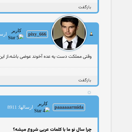
بازگفت
کاربر
pixy_666
ارساله
وقتی مملکت دست یه عده آخوند عوضی باشه،از این 
بازگفت
کاربر
paaaaaarmida
ارسالها: 8911
چرا سال نو ما با كلمات عربی شروع میشه؟