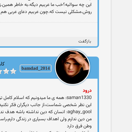
این چه سوالیه؟خب ما عربیم دیگه.به خاطر همین.ز
روش.مشکلی نیست که.چون عربیم دعای عربی هم 
بازگفت
کار
bamdad_2014
درود
saman1330: همه ی ما میدونیم که اسلام کامل ترین و جامع ترین دین است
این نظر شخصی شماست،از جانب دیگران فکر نکنید و 
aghay_gool: انسان که دین نداشته باشه هدف ندارد
وطن فرق دارد