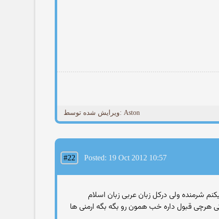
ویرایش شده توسط: Aston
#22
Posted: 19 Oct 2012 10:57
م شرمنده ولى دركل زبان عربى زبان اسلام
هرچى قبول داره خب همون رو بگه بگه ارمنى ها