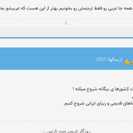
همه جا عربى رو فقط ترجمش رو بخونيم بهتر از اين هست كه عربيشو بخ
L
ارسالها: 2557
 كشورها ى بيگانه شروع ميكنه !
اهاى قديمى و زيباى ايرانى شروع كنيم
روزگار غریبی ست نازنین ...