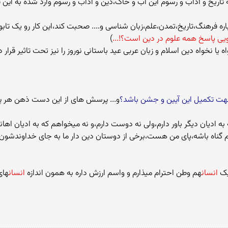
اریخ و آداب و رسوم این آب و خاک،دین و آداب و رسوم وارد شده به این ف
ره فرهنگ،تاریخ،تمدن،علم،زبان شناسی و.... صحبت کند،این کار رو یک تابو
یی پاسخ همه علوم در دین است؟!...
)
خواه دین اسلام و زبان عربی عید باستانی نوروز را نیز تحت تاثیر قرار د
ر جهت تکمیل این آیین و جشن باشد؟
و... پرسش های از این دست ذهن هر پ
 به ادیان دیگر باور دارم،ولی نه دوست دارم،و نه میخواهم که به ادیان اه
فم گناه باشه،پای من هست،برخی از دوستان دین دار ما به جای خداوندشون حر
یک
انسان
هم وطن احترام میذارم و واسم ارزش داره به همون اندازه
انسان