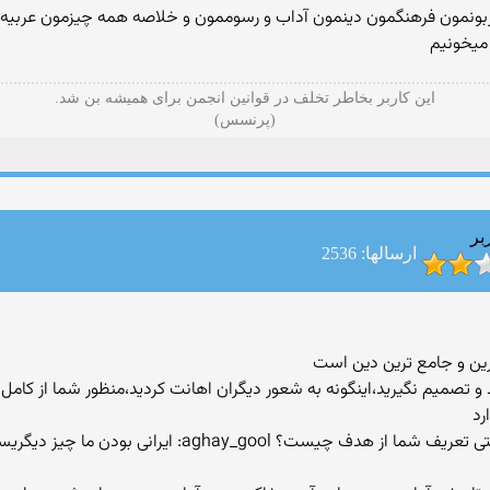
بونمون فرهنگمون دینمون آداب و رسوممون و خلاصه همه چیزمون عربیه خ
میخونیم
این کاربر بخاطر تخلف در قوانین انجمن برای همیشه بن شد.
(پرنسس)
بر
ارسالها: 2536
تصمیم نگیرید،اینگونه به شعور دیگران اهانت کردید،منظور شما از کامل
من دین ندارم ولی اهداف بسیاری در زندگی دارم،راستی تعریف شم