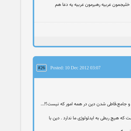
لیجمون عربیه رهبرمون عربیه یه دعا هم
#26
Posted: 10 Dec 2012 03:07
 و جامع،قاطی شدن دین در همه امور که نیست؟!...
ا از هدف چیست؟ aghay_gool: ایرانی بودن ما چیز دیگریست که هیچ ربطی به ایدئولوژی ما ندارد . دین با