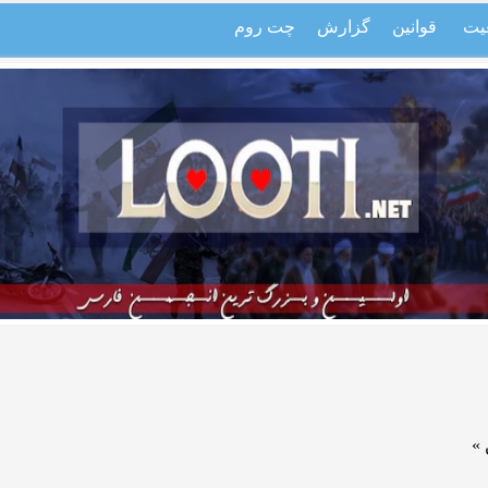
یت
قوانین
گزارش
چت روم
»