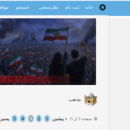
خانه
ثبت نام
نظرسنجی
جستجو
موقع
مذهب
:
« پیشین
1
2
3
4
5
پسین 
صفحه 3 از 5