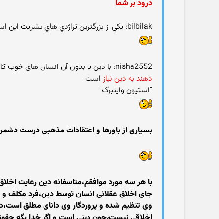
درود بر شما
bilbilak: يكي از بزرگترين تراژدي هاي بشريت اين است كه. اخلاقيات بوسيله دين دزديده شده است. " آرتور سي كلارك"
nisha2552: با دین یا بدون آن انسان های خوب کارهای خوب وا انسانهای شرور کارهای شرارت بار انجام میدهند،
دهند به دین نیاز
است
‏"استیون واینبرگ"
بسیاری از باورها و اعتقادات مذهبی درست دشمن
با هر سه مورد موافقم،متاسفانه دین رعایت اخلاق ر
جای اخلاق عقلانی انسان توسط دین،فرد مکلف و با
وی تنظیم شده و پروردگار وی دانای مطلق است،در
اخلاقی نیست،چون دینی است و اگر خدا بگه حقوق