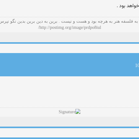
واهد بود .
به فلسفه هنر به هرچه بود و هست و نیست . برین به دین برین بدین نگو نپرس
http://postimg.org/image/prdpo8iul/