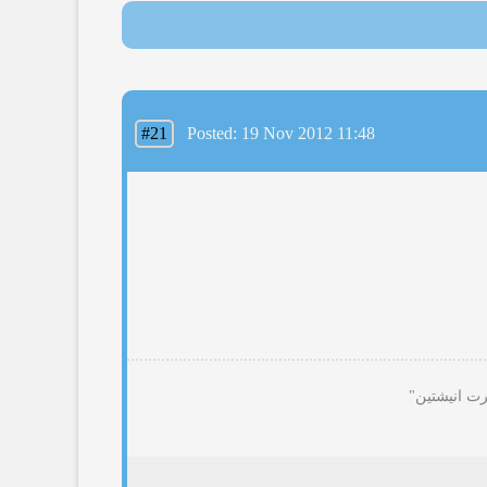
#21
Posted: 19 Nov 2012 11:48
رت انیشتین"