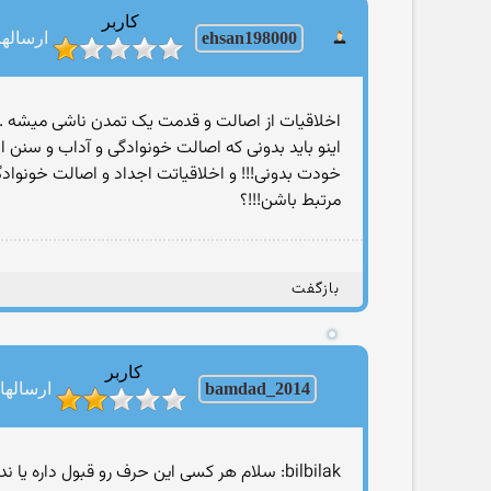
کاربر
ehsan198000
ارسالها: 1
اخلاقیات از اصالت و قدمت یک تمدن ناشی میشه . وقت
اینو باید بدونی که اصالت خونوادگی و آداب و سنن اجد
خودت بدونی!!! و اخلاقیاتت اجداد و اصالت خونوادگیت
مرتبط باشن!!!؟
بازگفت
کاربر
bamdad_2014
ارسالها: 536
bilbilak: سلام هر کسی این حرف رو قبول داره یا نداره با ذکر توضیح بیان کنه .