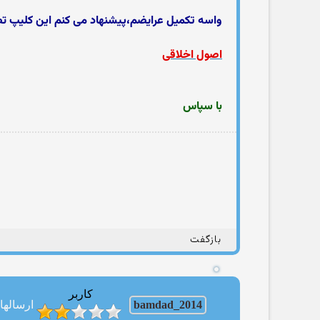
واسه تکمیل عرایضم،پیشنهاد می کنم این کلیپ 
اصول اخلاقی
با سپاس
بازگفت
کاربر
bamdad_2014
ارسالها: 536