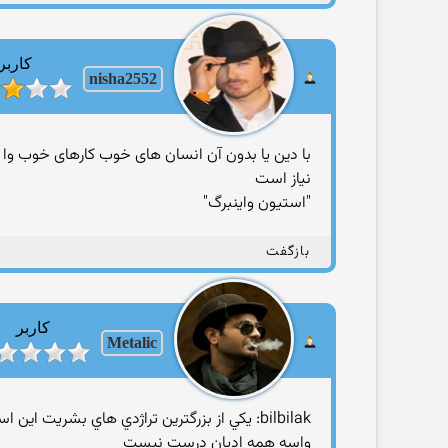
کاربر
nisha2552
با دین یا بدون آن انسان های خوب کارهای خوب وا ان
نیاز است
‏"استیون واینبرگ"
بازگفت
کاربر
Metalic
bilbilak: يكي از بزرگترين تراژدي هاي بشريت اين است كه. اخلاقيات بوسيله دين دزديده شده است. " آرتور سي كلارك"
واسه همه ادیان درست نیست