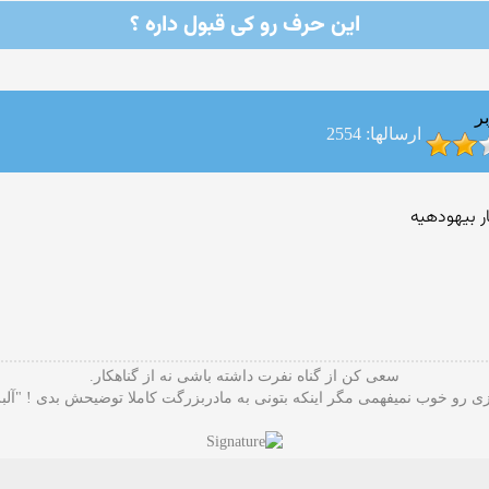
این حرف رو کی قبول داره ؟
ر
ارسالها: 2554
ر بیهودهیه
سعی کن از گناه نفرت داشته باشی نه از گناهکار.
 رو خوب نمیفهمی مگر اینکه بتونی به مادربزرگت کاملا توضیحش بدی ! "آلب