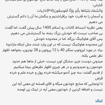
كنارش:
وَالسَّمَاء بَنَيْنَاهَا بِأَيْدٍ وَإِنَّا لَمُوسِعُونَ﴿۴۷﴾ذاریات
و آسمان را به قدرت خود برافراشتيم و بى‏گمان ما آن را دائم گسترش
می دهیم
یعنی نظریه انبساط كائنات رو اسلام 1400 سال پیش گفت، اما گفت:
بی صاحب نیست كه خودش بزرگ بشه، ما گسترشش می دهیم.
پس آقای هاوكینگ بزرگه، اما در محدوده خودش
این محدوده هاوكینگ نیست كه در اون وارد شده، مثل اینكه مارادونا
بیاد در مورد ایزوتوپ منگنز 40 با 12 پروتون و 28 نوترون، بخواهد اظهار
نظر علمی بكنه.
میدونی دوست عزیز، مشكل اون نیست، خیلی از ماها هم حدود
خودمون رو نمیدونیم و در هر چیزی اظهار نظرهای بیجا میكنیم.
از قدیم گفتند: سه چیز آدمو میكشه:خرده پول و خرده علم و خرده
قرض
تا اونجایی که منابع خودتون میگه و اقای قمشه ای معنی آیه این
نیست و اضافه کردین از خودتون معنی آیه در لینک زیر اومده
لینک