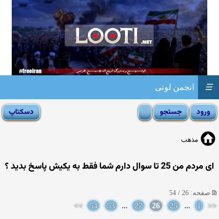
☰
انجمن لوتی
مذهب
ای مردم من 25 تا سوال دارم شما فقط به یکیش پاسخ بدید ؟
صفحه: 26 / 54
>>
54
53
...
27
26
25
...
1
<<