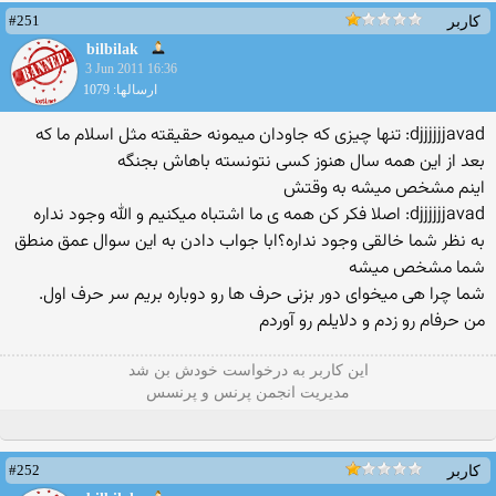
#251
کاربر
bilbilak
3 Jun 2011 16:36
ارسالها: 1079
djjjjjjavad: تنها چیزی كه جاودان میمونه حقیقته مثل اسلام ما كه
بعد از این همه سال هنوز كسی نتونسته باهاش بجنگه
اینم مشخص میشه به وقتش
djjjjjjavad: اصلا فكر كن همه ی ما اشتباه میكنیم و الله وجود نداره
به نظر شما خالقی وجود نداره؟ابا جواب دادن به این سوال عمق منطق
شما مشخص میشه
شما چرا هی میخوای دور بزنی حرف ها رو دوباره بریم سر حرف اول.
من حرفام رو زدم و دلایلم رو آوردم
این كاربر به درخواست خودش بن شد
مدیریت انجمن پرنس و پرنسس
#252
کاربر