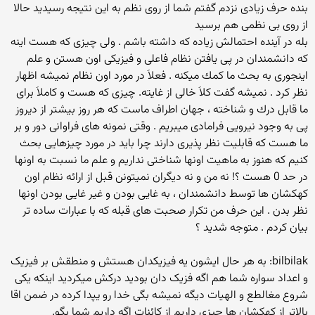
بنده حرف زیادی نزدم گفتم شما از روی نظم به این نتیجه رسیدید حالا
از روی بی نظمی هم برسید
بله در آینده احتمالش زیاده كه داشته باشم . ولی چیزی كه هست اینه
كه دانشمندان در پی یافتن نظام فاعلی و فیزیكی اون هستن و علم
اینجوری به بحث ما كمك میكنه . فعلاَ در مورد اون نظام نمیشه اظهار
نظر كرد . نمیشه گفت كلاَ خالی از غایته. چیزی كه هست و كاملاَ برای
ما قابل درك و شناخته ، جهان اطراف ماست كه هر روز بیشتر از دیروز
پی به وجود نیرویی فرامادی میبریم . وقتی نمونه های فراوانی دور و بر
ما هست كه قابلیت نظر پذیری دارند چرا باید در مورد چیزهایی بحث
كنیم كه هنوز به ماهیت اونها شناختی نداریم و علم ما نسبت به اونها
در حد 0 هست ؟! نه من و نه دیگران نمیتونن قبل از ارائه نظام اون
كهكشان ها توسط دانشمندان ، به غایی بودن و غیر غایی بودن اونها
نظر بدن . این حرف من تكرار صحبت های قبله كه با عبارات ساده تر
بیان كردم . متوجه شدید ؟
bilbilak: به هر حال ایشون یه فیزیکدان هستش و منطقش بر فیزیک
و اعداد سواره شما هم اگه فزیک دان بودید درکش میکردید اینکه یکی
شروع مغالطع و الهیات دیگه نمیشه بگی خدا رو یپدا کرده در ضمن اقا
بالاتر از کهکشان ها چیزی داریم از کائنات اگه داریم شما بگو.