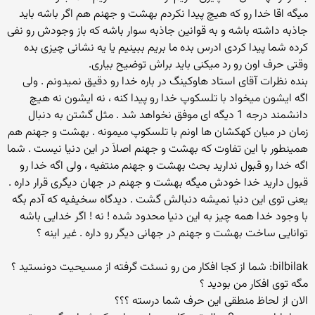
میگه اقا خدا رو که هیچ پیدا نکردم بهشت و جهنم هم اگر باشه باید
جاذبه داشته باشه و به قوانین جاذبه سوار باشه که باز وجودش رو نفی
کرده شما پیدا کردی ادرس بده ما بریم ببینیم یا یه نشانی چیزی بده
وقتی حرف اون رو رد میکنی باید براش توضیح بیاری.
بنده نظرات آقای استاد هاوكینگ در باره خدا رو دقیق نمیدونم . ولی
اگه ایشون میخواد با تلسكوپ خدا رو پیدا كنه ، نه ایشون نه هیچ
دانشمند درجه 1 دیگه ای موفق نخواهد شد . مثل گشتن به دنبال
زمان در میان كهكشان ها اونم با تلسكوپ میمونه . بهشت و جهنم هم
همینطور با این تفاوت كه بهشت و جهنم اصلاَ در این دنیا نیست . شما
اگه خدا رو قبول ندارید بحث بهشت و جهنم منتفیه ، ولی اگه خدا رو
قبول دارید خدا خودش میگه بهشت و جهنم در جهان دیگری قرار داره .
یعنی توی این دنیا نمیشه دنبالش گشت . دیدگاه سخیفیه كه آدم بگه
با وجود خدا همه چیز به این دنیا محدود شده ! نه ! اگر خدایی باشه
توانایی ساخت بهشت و جهنم در جهانی دیگر رو داره . غیر اینه ؟
bilbilak: شما از کجا افکار من رو نسئت گرفته از مسیحیت دونستید ؟
مگه توی افکار من بودید ؟
الان از لحاظ منطقی این حرف شما درسته ؟؟؟