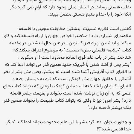
وجود دارد که می خواهد از وجود محدود خود خارج شود و خود را
بقلب هستی رساند. در انسان میلی وجود دارد که آرام نمی گیرد مگر
آنکه خود را با خدا و منبع هستی متصل ببیند.
گفتنی است نظریه نسبیت اینشتین مطابقت عجیبی با فلسفه
ملاصدرای شیرازی دارد ! ملاصدرا خواص جهان را از راه فلسفه کند و کاو
میکند و اینشتین از راه فیزیک نوین . در عین حال اینشتین در مقدمه
کتاب "خلاصه فلسفی نظریه نسبیت" به موضوع اعتراف میکند که
شناخت بشر در باب علم فوق العاده محدود است ! او میگوید :
"بشر پس از آشنا شدن با فیزیک جدید همین قدر می تواند ادعا کند که
با الفبای کتاب آفرینش آشنا شده است نه بیشتر. یعنی مثل بشر از نظر
آشنائی با حقایق جهان مثل کودکی است که تازه به دبستان رفته و
الفبای یک زبان را شناخته است، این کودک تا وقتی که بتواند کتاب های
علمی که به آن زبان نوشته شده است بخواند و بفهمد، چقدر فاصله
دارد؟ بشر امروز نیز تا وقتی که بتواند کتاب طبیعت را بخواند همین قدر
بلکه بیشتر فاصله دارد."
و چطور میتوان ادعا کرد بشر با این علم محدود میتواند ادعا کند "دیگر
خدا قدیمی شده"؟!