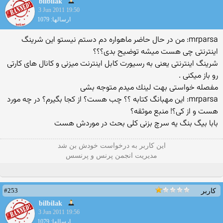
bilbilak
3 Jun 2011 19:50
ارسالها: 1079
mrparsa: من در حال حاضر ماهواره دم دستم نیستو این شرینگ
اینترنتی چی هست میشه توضیح بدی؟؟؟
شرینگ اینترنتی یعنی به رسیورت كابل اینترنت میزنی و كانال های كارتی
رو باز میكنی .
مفصله خواستی بهت لینك میدم متوجه بشی
mrparsa: این مهبانگ کتابه ؟؟ چب هست؟ از کجا بگیرم؟ در چه مورد
هست و از کی؟! منبع موثقه؟
بابا بیگ بنگ یه سرچ بزنی كلی بحث در موردش هست
این كاربر به درخواست خودش بن شد
مدیریت انجمن پرنس و پرنسس
#253
کاربر
bilbilak
3 Jun 2011 19:56
ارسالها: 1079