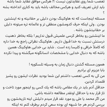
تعصب شما روی عقایدتون نیست ؟! هرکس موافق عقاید شما باشه
باید ازش تعریف کنید و هرکس مخالف باشه باید به کناری انداخته بشه
؟
مسئله اینجاست که نه هاوکینگ بودن دلیلی بر حقانیته و نه اینشتین
بودن . ولی اینکه حرف کدومشون منطقی تر و عالمانه تره میتونه دلیلی
بر حقانیتشون باشه .
ما اینشتین رو بخاطر کرسی علمیش قبول نداریم ! بلکه بخاطر ذهنیت
درستش نسبت به خدا قبول داریم . هاوکینگ نظراتی راجع به خدا داره
که کاملاً خرافی و کلیسا زده است . شاید بی خدایی هاوکینگ همین
باشه که به دنبال خدایی با مشخصات انسانگونه میگشته و پیدا نکرده
.
همون مسئله گشتن دنبال زمان به وسیله تلسکوپه !
بابا عزیزم ای برادرم
من كی به كسی تعصب داشتم این شما بودید نظرات ایشون رو پشیز
قلمداد كردین.
حداقل آدم باید در یك مقامی باشه كه یك كسی رو اینجور مورد تاخت و
تاز قرار بده یا حداقل اونقدر مطالعه داشته باشی.
من اگر محمد یا علی رو مورد نقد قرار میدم دلیلش اینه تاریخشون رو
بررسی كردم هر جا شبهه ای بوده سعی كردم برطرف كنم نه اینكه