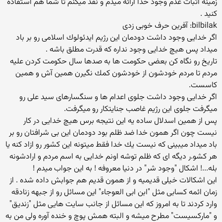
زمینه اثبات عدم وجود خدا ارائه میدم و نقد میكنم تا شما هم استفاده
كنید .
bilbilak: آفرین حرف خوبی زدی
اگر خدایی وجود داشت دودمان این رژیم ایدئولوك اسلامی رو بر باد
میداد پس هیچ خدایی وجود نداره كه قدرت مطلق باشه .
تاریخ رو نگاه كن بعضی حكومت ها به صدها سال حكومت كردن علیه
مردم تا مردم خودشون از خودشون كمك نگیرن همین آش و همین
كاسست.
اگر خدایی وجود داشت جلوی اعدام ها و سنگسارهای سید علی رو
میگرفت جلوی این رژیم غاصب جنایتكار رو میگرفت.
پس از همین اسدلال ساده یه این نتیجه برس هیچ خدایی در كار
نیست چون اگر همون خدا ضد ظلم بود دودمان این بی شرافتان رو بر
باد میداد میبینی كه نیست یك خدا فقط میتونه این كشور رو ازاد كنه یا
هر كشو.ر دیگه ای كه ظلم توشه اونم خدایی به اسم مردم و ارادشونه
بله...! اشكال "وجود شر" در دنیا معروفه ! به این جواب میدم !
این اشكالات خیلی قدیمیه و از همون قدیم هم جوابش داده شده . از
زمان ائمه كسابی مثل "ابن ابی العوجاء" این مسائل رو از جبهه زنادقه
وارد کردند تا به امروز که این مسائل از جانب سایت هایی مثل "زندیق"
و "مارکسیست" مطرح میشه و البته همش پوچ و خنده آوره ولی من به