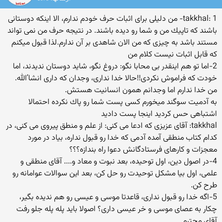
takkhal: 1- من دلیلی برای اثبات حرف خودم ندارم، الا اینكه دوستانی
باشند كه تاپیك من و شما رو دیده باشند. در نتیجه حرف من نمی تواند
مستند باشد به چیزی كه من الان شاهدی بر آن ندارم.لذا قبول میكنم
كه قابل اثبات نیست كلام من
2-اما تو هم اینقدر بی محابا نگو: دروغ نگو، شاید دوستان ندیدند، اما
خودت كه فراموش نكردی!!حالا خدا نداری، وجدان كه داری انشا’الله.
من خدا ندارم اما وجدانم همون انسانیت هستش.
به آدمیت سوگند میخورم كسی پست شما رو پاك نكرده احتمالا
اشتباهی حس كردید اینجا پست دادید
takkhal: آقای عزیزی كه ادعا می كنی: از علم و منطق پیروی می كنی، در
كدام كتاب منطقی آمده آدمی كه خدا رو قبول نداره، بیاد در مورد
معجزات و كارهای فرستادگانش دعوا راه بندازه؟؟؟
4-در اصول دین، اول توحیده، بعد نبوت و معاد و.... آقای منطقی و
علمی، اول بیا مشكل توحیدت رو حل كن، بعد این سوالات عوامانه رو
طرح كن.
5-اگه خدا رو قبول نداری، قاعدتا موسی و عیسی رو هم ندیده بگیر،
چكار به عصای موسی و خر عیسی داری؟ اصولا باید پله پله جلو رفت
آقای محترم.