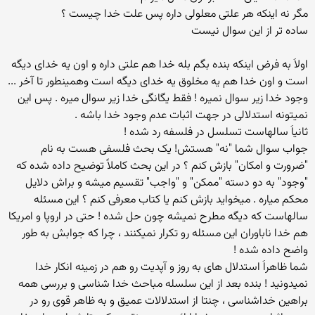
مگر نه اینكه هر علتی معلولی داره پس علت خدا چیست ؟
ساده تر از این سوال نیست
اولاَ به فرض اینكه بنده بگم بله خدا هم علتی داره و اون یه خدای دیگه
است و اون خدا هم یه مخلوق یه خدای دیگه است وهمینطور تا آخر ...
وجود خدا زیر سوال نمیره ! فقط یگانگی خدا زیر سوال میره . پس این
نمیتونه استدلالی در جهت اثبات عدم وجود خدا باشه .
ثانیاَ سالهاست تسلسل در فلسفه رد شده !
جواب سوال شما "نه" هستش! یک بحث فلسفی هست به نام
"ضرورت و امکان" بازش کنم ؟ در این بحث کاملاً توضیح داده شده که
"وجود" به دو دسته "ممکن" و "واجب" تقسیم میشه و براش دلایل
محکم میاره . میخواید بازش کنم یا کتاب معرفی کنم ؟ این مسئله
سالهاست که دیگه مطرح نمیشه چون حل شده ! حتی در اروپا و امریکا
هم خدا ناباوران این مسئله رو تكرار نمیكنند ، چرا كه جوابش به طور
واضح داده شده !
شما ظاهراَ استدلال های به روز و آپدیت رو هم در زمینه انكار خدا
نمیدونید ! بنده بعد از این سلسله مباحث خدا شناسی و بررسی همه
براهین خداشناسی ، چنتا از استدلالات عمیق و به ظاهر قوی رو در