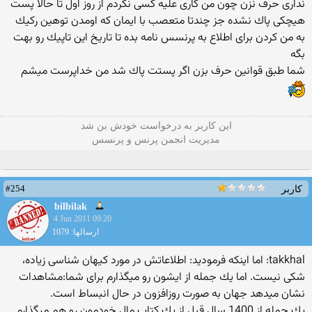
نداری حرف نزن چون من كاری علیه كسی نكردم از روز اول تا حالا پست
هیچكی پاك نشده جز چندتا متعصب با ایمان كه اومدن توهین ركیك
به من كردن برای اطلاع به پرنسس نامه بده تا تاریخ این تاپیك رو بهت
بگه
شما طبق قوانین حرف بزن اگر پستت پاك شد من خداپرست میشم
این كاربر به درخواست خودش بن شد
مدیریت انجمن پرنس و پرنسس
#254
کاربر
bilbilak
4 Jun 2011 09:20
ارسالها: 1079
takkhal: اما اینكه فرمودید: اطلاعاتش در مورد كیهان شناسی زیاده،
شكی نیست. اما یك جمله از ایشون رو میگذارم برای شما:مشاهدات
نشان ميدهد جهان به صورت روزافزون در حال انبساط است.
یك جمله از 1400 سال قبل از یك كتاب مال خودمون رو هم میگذارم