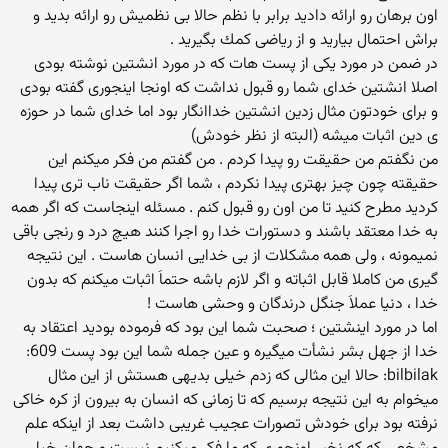
اون برهان رو ارائه دادید برابر با نظم حالا بی نظمیش رو ارائه بدید و
براش احتمال بیارید و از ریاضی كمك بگیرید .
در ضمن در مورد یكی از پست هات كه در مورد انشتین نوشته بودی
اصلا انشتین خدای شما رو قبول نداشت كه اونجا اینجوری گفته بودی
و برای خودتون مثال زدین انشتین خداانگار بود اما خدای شما در حوزه
ی دین اثبات میشه (البته از نظر خودش)
من نگفتم من حقیقت رو پیدا كردم . من گفتم من فكر میكنم این
حقیقته چون چیز بهتری پیدا نكردم ، شما اگر حقیقت ناب تری پیدا
كردید مطرح كنید تا من اون رو قبول كنم . مسئله اینجاست كه اگر همه
به خدا معتقد باشند و دستورات خدا رو اجرا كنند هیچ درد و رنجی باقی
نمیمونه ، ولی همه مشكلات از بی خدایی انسان هاست . این نتیجه
گیری من كاملا قابل اثباته و اگر لازم باشه حتماَ اثبات میكنم كه بدون
خدا ، دنیا عملاَ جنگل درندگان و وحشی هاست !
اما در مورد اینشتین ؛ صحبت شما این بود كه فرموده بودید اعتقاد به
خدا از جهل بشر نشأت میگیره و عین جمله شما این بود پست 609:
bilbilak: حالا این مثالی که زدم خیلی بدیهی هستش از این مثال
میخوام به این نتیجه برسیم که تا زمانی که انسان به بیرون از کره خاکی
نرفته بود برای خودش تصورات عجیب غریبی داشت بعد از اینکه علم