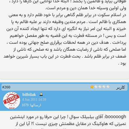
طوفانی بیاید و ظالمین را بکشد ! البته خدا توانایی این کارها را دارد ،
ولی اولین وسیله خدا همان دین و مردم است.
در اسلام سکوت در برابر ظلم گناهی برابر با خود ظلم دارد و به معنی
همکاری با ظالم است . مردم متدین وظیفه دارند بر علیه ظالم به پا
خیزند و البته این امر نیاز به انگیزه ای دارد که تنها ایجاد کننده آن دین
است و بس ! در مسئله فطرت به این قضیه به طور مفصل خواهیم
پرداخت . هدف دین در همه لحظات برقراری صلح جهانی بوده است ،
اما صلحی که ناشی از رضایت همگان باشد و نه صلحی که ناشی از
ضعف در برابر ظلم باشد . بحث فطرت در این باب بسیار شیرین خواهد
بود .
#260
کاربر
bilbilak
4 Jun 2011 14:59
ارسالها: 1079
booooogh: آقای بیلبیلک سوال ! چرا این حرفا رو در مورد اینشتین
نمیزنی که هاوکینگ در مقابل عظمتش چیزی نیست ؟! آیا این از