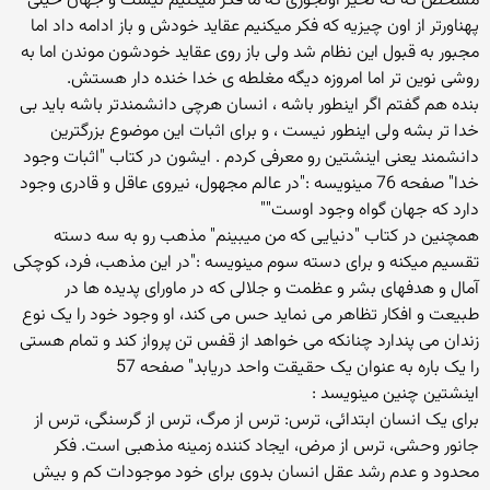
مشخص که که نخیر اونجوری که ما فکر میکنیم نیست و جهان خیلی
پهناورتر از اون چیزیه که فکر میکنیم عقاید خودش و باز ادامه داد اما
مجبور به قبول این نظام شد ولی باز روی عقاید خودشون موندن اما به
روشی نوین تر اما امروزه دیگه مغلطه ی خدا خنده دار هستش.
بنده هم گفتم اگر اینطور باشه ، انسان هرچی دانشمندتر باشه باید بی
خدا تر بشه ولی اینطور نیست ، و برای اثبات این موضوع بزرگترین
دانشمند یعنی اینشتین رو معرفی کردم . ایشون در کتاب "اثبات وجود
خدا" صفحه 76 مینویسه :"در عالم مجهول، نیروی عاقل و قادری وجود
دارد که جهان گواه وجود اوست""
همچنین در کتاب "دنیایی که من میبینم" مذهب رو به سه دسته
تقسیم میکنه و برای دسته سوم مینویسه :"در این مذهب، فرد، کوچکی
آمال و هدفهای بشر و عظمت و جلالی که در ماورای پدیده ها در
طبیعت و افکار تظاهر می نماید حس می کند، او وجود خود را یک نوع
زندان می پندارد چنانکه می خواهد از قفس تن پرواز کند و تمام هستی
را یک باره به عنوان یک حقیقت واحد دریابد" صفحه 57
اینشتین چنین مینویسد :
برای یک انسان ابتدائی، ترس: ترس از مرگ، ترس از گرسنگی، ترس از
جانور وحشی، ترس از مرض، ایجاد کننده زمینه مذهبی است. فکر
محدود و عدم رشد عقل انسان بدوی برای خود موجودات کم و بیش