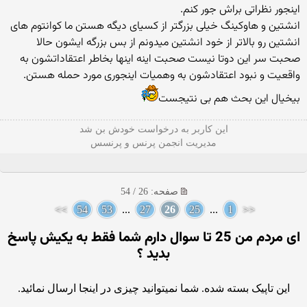
اینجور نظراتی براش جور كنم.
انشتین و هاوكینگ خیلی بزرگتر از كسیای دیگه هستن ما كوانتوم های
انشتین رو بالاتر از خود انشتین میدونم از بس بزرگه ایشون حالا
صحبت سر این دوتا نیست صحبت اینه اینها بخاطر اعتقاداتشون به
واقعیت و نبود اعتقادشون به وهمیات اینجوری مورد حمله هستن.
بیخیال این بحث هم بی نتیجست
این كاربر به درخواست خودش بن شد
مدیریت انجمن پرنس و پرنسس
صفحه: 26 / 54
>>
54
53
...
27
26
25
...
1
<<
ای مردم من 25 تا سوال دارم شما فقط به یکیش پاسخ
بدید ؟
این تاپیک بسته شده. شما نمیتوانید چیزی در اینجا ارسال نمائید.