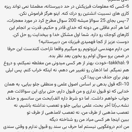
6-كسی كه معلومات فیزیكش در حد دبیرستانه، مطمئنا نمی تواند ریزه
كاری های نسبیت انشتین رو درك كنه. اینو هرگز فراموش نكن.
7-پس بجای 25 سوالإ میشه 200 سوال مطرح كرد در مورد معجزات،
اما هر آدم عاقلی می دونه كه خدای قادر و حكیم، قدرت بر انجام این
كارهای كوجك رو داره. شما اول مشكل خدا و بیخدایت رو حل كن.
دوست عزیز از كجا فهمیدی فیزیك من دبیرستانیه؟
من دارم مهندسی ایزوتوپم رو میگیرم واقعا ناراحت كنندست این حرفا
در ضمن برو سوال اولم رو بخون بعد نظر بده.
takkhal: 9-خودت بهتر از هر كسی میدونی من مغلطه نمیكنم، و دروغ
هم نمیگم. اما اذهان رو تغییر می دهم، نه اینكه خراب كنم. پس لیلی
بهتر برای حذف من پیدا كن.
10-اگه قول بدهی بر اساس اصول علمی و منطقی جلو بیایی، به همان
خدایی كه تو قبول نداری و من قبول دارم، حتی برای این سوالاتت هم
جواب خواهم داشت. اما دو شرط داره الف)بحث من سانسور و حذف
نشه.ب)تا آخر بحث، علمی بیایی جلو و تعصب نداشته باشیم، نه
تعصب مذهبی از طرف من، نه تعصب لامذهبی از طرف تو
ببین اینجا هر كسی میاد من رو شناخته دیگه
من ادم دروغگویی نیستم اما حرف بی سند رو قبول ندارم و وقتی سندی