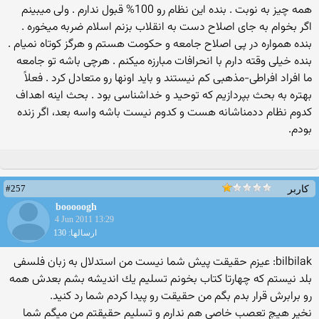
همه چیز به نوبت . بنده این نظام رو 100% قبول ندارم . ولی میبینم
اگر بخوام به جای اصلاح دست به انقلاب بزنم اسلام ضربه میخوره .
بنده همواره در پی اصلاح جامعه و حکومت هستم و هرگز کوتاه نمیام .
بنده خیلی وقته دارم با انحرافات مبارزه میکنم . هرچی باشه تو جامعه
ما افراد افراطی-مذهبی کم نیستند و باید اونها رو متعادل کرد . فعلاً
بهتره به بحث بپردازیم که توحید و خداشناسی بود . بحث اینه اهداف
کدوم نظام ددمناشانه هست و کدوم نیست باشه واسه بعد، اگر زنده
بودم.
#257
کاربر
booooogh
4 Jun 2011 13:29
ارسالها: 130
bilbilak: عیزم حقیقت پیش شما نیست من استدلال به زبان فلسفی
بلد نیستم كه چهارتا كتاب بخونم تسلیم یك اندیشه بشم بعدش همه
رو برابرش قرار بدم بگم من حقیقت رو پیدا كردم شما رد كنید.
نخیر هیچ تعصب خاصی هم ندارم و تسلیم حقیقتم من میگم شما