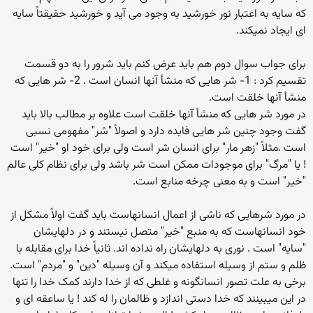
که سایه به اعتبار نور خورشید به وجود می آید و خورشید حقیقتاً سایه
ای ایجاد نمیکند.
برای جواب سوال دوم هم باید عرض کنم باید شرور را به دو قسمت
تقسیم کرد : 1- شر هایی که منشأ آنها انسان است . 2- شر هایی که
منشأ آنها خلقت است.
در مورد شر هایی که منشأ آنها خلقت است علاوه بر مطالب بالا باید
گفت وجود چنین شر هایی فایده دارد و اصولاً "شر" مفهومی نسبی
است .مثلاً "زهر مار" برای انسان شر است ولی برای خود او "خیر" است
! یا "مرگ" برای موجودات ممکن است شر باشد ولی برای نظام کلی عالم
"خیر" است و به معنی چرخه منابع است.
در مورد شرهایی که ناشی از اعمال انسانهاست باید گفت اولاً مشکل از
خود انسانهاست که به منبع "خیر" متصل نیستند و در دلهایشان
"سایه" است . نوری به دلهایشان راه نداده اند. ثانیاً خدا برای مقابله با
ظلم و ستم از وسیله استفاده میکند و آن وسیله "دین" و "مردم" است.
برخی به علت تصور انسانگونه و غلطی که از خدا دارند کمک خدا را تنها
در این میبینند که خدا دستی اندازد و ظالمان را له کند ! یا ساعقه ای و