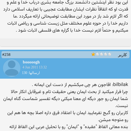
این بود نظر اینشتین دانشمند بزرگ جامعه بشری درباب خدا و علم و
قدرت او که اتفاقاً نظرات ایشان مطابقت عجیبی با تعاریف اسلامی دارد
که اگر لازم شد باز در مورد این مطابقت توضیحاتی ارائه میگردد .ما
داریم خدا را در حوزه علوم مختلف مثل زیست شناسی و ریاضی اثبات
میکنیم و حتماً لازم نیست خدا با گزاره های فلسفی اثبات شود .
#258
کاربر
booooogh
4 Jun 2011 13:32
ارسالها: 130
bilbilak: اقاجون هر چی میكشیم از دست این ایمانه .
چرا فرار میكنید از بحث ایمان یعنی حقیقت تام و غیرقابل انكار حالا
شما ایمان رو جور دیگه ای معنا میكنی دیگه تفسیر شماست گناه ایمان
نیست.
كاربران رو گیج نفرمایید ایمان با اعتقاد فرق داره اصلا بچه ها هم این
رو متوجه میشن.
بنده معانی الفاظ "عقیده" و "ایمان" رو با تحلیل عربی این الفاظ ارائه