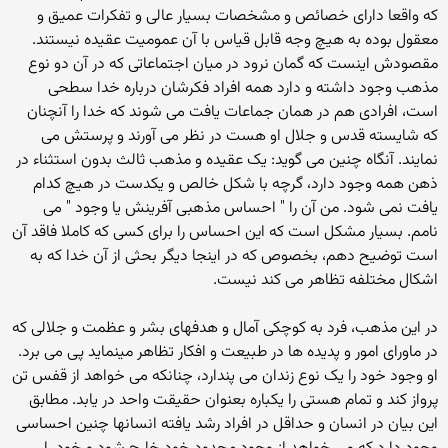
که واقعا دارای خصائص و مشخصات بسیار عالی و تفکرات عمیق و
معقول بوده به هیچ وجه قابل قیاس با آن عمومیت عقیده نیستند.
مقصودش اینست که گمان نرود در میان اجتماعاتی که در آن دو نوع
مذهب وجود داشته و دارد همه افراد فکرشان درباره خدا سطحی
است، افرادی هم در همان جماعات یافت می شوند که خدا را آنچنان
که شایسته قدس و جلال او هست در نظر می آورند و پرستش می
نمایند. آنگاه چنین می گوید: یک عقیده و مذهب ثالث بدون استثناء در
ذهن همه وجود دارد، گرچه با شکل خالص و یکدست در هیچ کدام
یافت نمی شود. من آن را " احساس مذهبی آفرینش یا وجود " می
نامم. بسیار مشکل است که این احساس را برای کسی که کاملا فاقد آن
است توضیح دهم، بخصوص که در اینجا دیگر بحثی از آن خدا که به
اشکال مختلفه تظاهر می کند نیست.
در این مذهب، فرد به کوچکی آمال و هدفهای بشر و عظمت و جلالی که
در ماورای امور و پدیده ها در طبیعت و افکار تظاهر مینماید پی می برد.
او وجود خود را یک نوع زندان می پندارد، چنانکه می خواهد از قفس تن
پرواز کند و تمام هستی را یکباره بعنوان حقیقت واحد در یابد. مطابق
این بیان در انسان و حداقل در افراد رشد یافته انسانها چنین احساسی