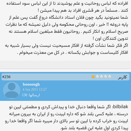
افراده كه لباس روحانیت و علم پوشیدند تا از این لباس سوء استفاده
کنند . مسلماً در هر قشری افراد بد هم پیدا میشن !
شما نمیتونید بگید چون فلان استاد دانشگاه دروغ گفت پس علم از
پایه دروغه !! خیر ، اون روحانی محکومه ولی دلیل نمیشه که ما نظرات
صریح اسلام رو انکار کنیم . روحانیون فقط مبلغین اسلام هستند نه
تدوین کنندگان اون !
اگر فکر شما نشأت گرفته از افکار مسیحیت نیست ولی بسیار شبیه به
افکار کلیساست و جوابش یکسانه . در کل من معذرت میخوام .
#256
کاربر
booooogh
4 Jun 2011 13:27
ارسالها: 130
bilbilak: اگر شما واقعا دنبال خدا و پیداش کردی و مطمئنی ایین تو
درسته ، علیه کسی بلند شو که داره ایینت رو از ایران به بیرون میرانه
ایینت رو خراب کرده با ایین تو سر بالای دار میبره شما اگر واقعا خدا رو
پیدا کردی اول علیه این قضیه بلند شو.