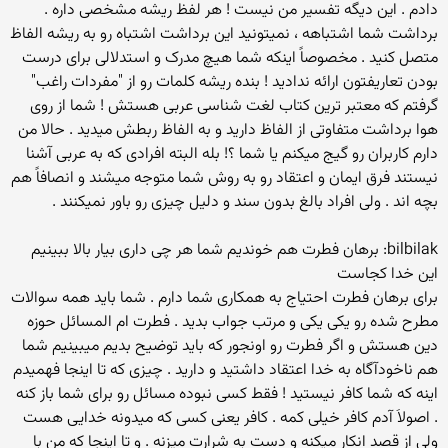
دادم . این دیگه تفسیر من نیست ! هر لفظ ریشه مشخصی داره .
برداشت شما اشتباهه ، نمیتونید این برداشت اشتباه رو به ریشه الفاظ
متصل کنید . مخصوصاً اینکه شما هیچ مدرک و استدلالی برای درست
بودن تعاریفتون ارائه ندادید ! بنده ریشه کلمات رو از "مفردات راغب"
گرفتم که معتبر ترین کتاب لغت شناسی عربی هستش ! شما از روی
هوا برداشت متفاوتی از الفاظ دارید و به الفاظ ربطش میدید . حالا من
دارم کاربران رو گیج میکنم یا شما ؟! بله البته افرادی که به عربی آشنا
نیستند فرق ایمان و اعتقاد رو به روش شما متوجه میشند و انصافاً هم
بچه اند . ولی افراد بالغ بدون سند و دلیل چیزی رو باور نمیکنند .
bilbilak: برهان فطرت هم خوندیم شما هر چی داری بیار بالا ببینیم
این خدا كجاست
برای برهان فطرت احتیاج به همکاری شما دارم . شما باید همه سوالات
مطرح شده رو یكی یكی و مرتب جواب بدید . فطرت ام المسائل حوزه
دین هستش و اگر فطرت رو اونجور كه باید توضیح بدیم میبینیم شما
هم ناخودآگاه به خدا اعتقاد داشتید و دارید . چیزی كه تا اینجا فهمیدم
اینه كه شما كافر نیستید ! فقط كسی نبوده مسائل رو برای شما باز كنه
. اصولاَ آدم كافر خیلی كمه . كافر یعنی كسی كه میدونه خدایی هست
ولی از قصد انكار میكنه و دست به شرارت میزنه . و تا اینجا كه من با