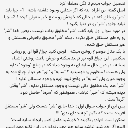
تفصیل جواب میدم تا نگن مغلطه کرد .
اصل گفته این افراد اینه که اگر خدایی وجود داشته باشه : 1- چرا باید
"شر" رو خلق کنه در حالی که خودش رو منبع خیر معرفی کرده ؟ 2- چرا
نباید جلوی "شر" رو در دنیا بگیره ؟
در مورد سوال اول باید گفت "شر" مخلوق بذات نیست ، یعنی خدا "شر"
رو به طور مستقل خلق نکرده ، بلکه "شر" مخلوق بالعرض هستش و
غیر مستقل خلق شده .
با یک مثال موضوع روشن میشه : فرض کنید چراغ قوا ای رو روشن
میکنیم . این چراغ قوه نور تولید میکنه و نورش باعث روشنی اشیاء
میشه ، در عین حال سایه ای به وجود میاد که در واقع "وجود" نداره
ولی هست ! منظورم رو فهمیدید ؟ "سایه" و "نور" هر دو از چراغ قوه به
وجود میان ولی "سایه" در واقع نبود نوره و وجود مستقل نداره !
"شر" هم یک مخلوق ذاتی نیست و وجود مستقل نداره ، "شر" وقتی
دیده میشه که "خیر" نباشه . همونطور که "سرما" حاصل نبود
"گرما"ست .
پس این از جواب سوال اول : خدا خالق "شر" هست ولی "شر" مستقل
آفریده نشده که بگیم "چه خدای بدی" !!!
ممکن است افرادی بگویند :"خورشید عامل اصلی ایجاد سایه است"
البته اگر خورشید نباشد سایه هم معنی ندارد ولی این نکته مهم است