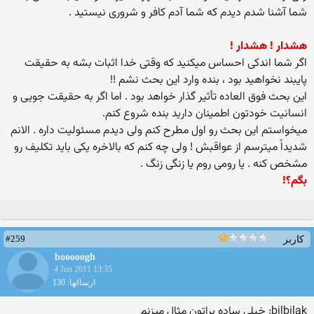
شما آشنا شدم دیدم كه شما آدم كافر و شروری نیستید .
هشدار ! هشدار !
اگر شما اندكی احساس میكنید كه وقتی خدا اثبات بشه به حقیقت
پایبند نخواهید بود ، بنده وارد این بحث نشم !!
این بحث فوق العاده تأثیر گذار خواهد بود . اما اگر به حقیقت جویی و
انسانیت خودتون اطمینان دارید بنده شروع کنم.
میخواستم این بحث رو اول مطرح کنم ولی دیدم مسئولیت داره . الانم
شدیداً میترسم از عواقبش ! ولی چه کنم که بالاخره یکی باید تکلیف رو
مشخص کنه . یا رومی روم یا زنگی زنگ .
بگم؟!
#259
کاربر
booooogh
4 Jun 2011 13:35
ارسالها: 130
bilbilak: خیلی ساده براتون مثال میزنم