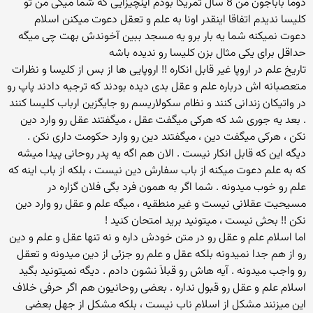
دوما باباجون من 8 سال تمریکا بودم اینچیزایی که شما میگی من تو
کلیسا ندیدم اتفاقا اینقدر اونا به علم و تعقل دعوت میکنن اسلام
دعوت نمیکنه شما یه بار برو یه مسجد ببین آخوندش بهت چی میگه
حداقل برای یکی مثال بزن کلیسا رو ندیده باشه
تاریخ علم در اروپا غیر قابل انكاره !! اروپایی ها از بس از كلیسا و نظرات
متعصبانه اش درباره علم و عقل بدی دیده بودند كه ترجیه دادند پاپ رو
در واتیكان زندانی كنند و نظام سكولاریسم رو جایگزین ارباب كلیسا كنند
. بعد یه جوری شد كه هركی میگفت عقل ، میگفتند عقل رو وارد دین
نكن ، هركی میگفت دین ، میگفتند دین رو وارد حكومت داری نكن .
دیگه این كه قابل انكار نیست . الان هم اگه یه پدر روحانی پیدا میشه
كه به علم دعوت میكنه از باب سفارش دین نیست ، بلكه از باب اینه كه
علم رو خوب میدونه . شما اگر به همون فرد بگی فلان گزاره در
مسیحیت عقلانی نیست و غیر منطقیه ، میگه علم و عقل رو وارد دین
نكن !! بحثی نیست ، میتونید برید امتحان كنید !
اما اسلام علم و عقل رو در متن خودش داره و نه تنها عقل و علم و دین
رو از هم جدا نمیدونه بلكه عقل و علم رو جزئی از دین میدونه و تعقل
رو واجب میدونه . آیه هاش رو قبلاَ نشون دادم . دیگه نمیتونید بگید
اسلام علم و عقل رو قبول نداره . بعضی روحانیون هم اگر حرفی خلاف
این میزنند مشكل از اسلام ناب نیست ، بلكه مشكل از جهل بعضی