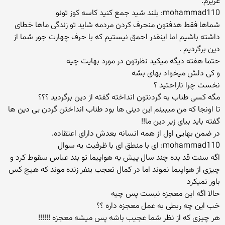
عزیزم.
mohammad110: بلند شید جمع کنید کاسه کوز تونو
شماها فقط هدفتون منحرف کردن مردمه شاید تو زندگی ماها خطای
داشته باشیم اما اینقدر احمق نیستیم که با حرف چهارت جور شما از
دین برگردیم .
حتما هفته دیگه میکید نظرتون در مورد بهایت چیه
و کی دلش میخواد بهای بشه
نخست چرا ناراحتید ؟
مگه كسی طناب به گردنتون انداخته گفته از دین برگردید ؟؟؟
تا اونجا كه من میبینم این دینی ها بود طناب انداختن گردن بی دین ها
گفته باید بیای زیر دین ما!!
در ضمن بهایی اول از همه انسانه بعدش دارای اعتقاده.
mohammad110: ای با منطق ای با ظرفیت یه سوال
اگه سنت قد بده چند سال پیش یه هواپیما تو بند عباس سقوط کرد و
چیزی از هواپیما نموند اما در کمال تعجب ینفر زنده موند که هیچ کس
باور نمیکرد
حالا اگه این معجزه نیست پس چیه
خب این چه ربطی به عمل معجزه داره ؟؟
هر چیزی كه از نظر شما عجیب باشه پس میشه معجزه !!!!!!