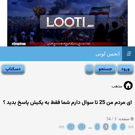
☰
انجمن لوتی
مذهب
ای مردم من 25 تا سوال دارم شما فقط به یکیش پاسخ بدید ؟
صفحه: 3 / 54
>>
54
53
...
4
3
2
1
<<