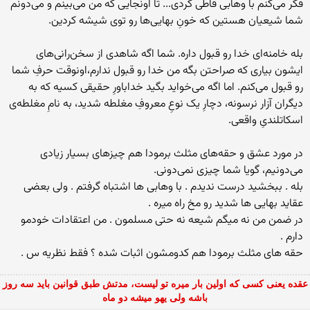
فکر می‌کنم با وهابی قاطی کردی... تا اونجایی که من می‌بینم و می‌دونم
شما شیعیان هستین که خونِ بهایی‌ها رو توی شیشه کردین.
بله خامنه‌ای خدا رو قبول داره. شما اگه شاهدی از سخن‌رانی‌های
ایشون بیاری که صراحتن بگه من خدا رو قبول ندارم،‌اونوقت حرفِ شما
رو قبول می‌کنم. اما اگه می‌خواید بگید خداباورِ حقیقی کسیه که به
دیگران آزار نرسونه، دچارِ یک نوعِ معروفِ مغلطه شدید، به نامِ مغلطه‌ی
اسکاتلندیِ واقعی.
در مورد عشق و حقه‌های مثلث برمودا هم چیزهای بسیار زیادی
می‌دونیم، گویا شما چیزی نمی‌دونی.
بله . ببخشید درست ندیدم . با وهابی ها اشتباه گرفتم . ولی بعضی
عقاید بهایی ها شدید رو مخ راه میره .
در ضمن من نه میگم شیعه نه حتی مسلمون . من اعتقادات خودمو
دارم .
حقه های مثلث برمودا هم كدومشون اثبات شده ؟ فقط نظریه س .
عقده یعنی کسی که اولین بار میره تو لیست، مدتش طبق قوانین باید سه روز
باشه ولی یهو میشه دو ماه