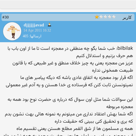
#30
کاربر
djjjjjjavad
14 Apr 2011 16:32
ارسالها: 405
bilbilak: خب شما بگو چه منطقی در معجزه است تا ما از اون باب با
هم حرف بزنیم و استدلال كنیم
عزیز من معجزه یعنی یه چیز خلاف منطق و غیر طبیعی كه با قانون
طبیعت همخونی نداره
اگه قرار بود معجزه یه اتفاق عادی باشه كه دیگه پیامبر های ما
نمیتونستن ثابت كنن كه فرستاده ی خدا هستن و یه آدم غیر معمولی
این سوالات شما مثل اون سوال كه درباره ی حضرت نوح بود همه به
معجزه مربوطه
اگه شما بهش اعتقاد نداری من میتونم یه نمونه هائی بهت نشون بدم
كه بری و تحقیق كنی ببینی كه حقیقت داره
همه ی مسلمون ها از شق القمر مطلع هستن یعنی تقسیم ماه