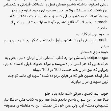
دلیلی نمیتونه داشته باشهو همش فعل و انفعالات فیزیكی و شیمیایی
اون بافت زنده هستش ولاغیر پس معجزه ای وجود نداره چون در
ازمایشگاه اثبات میشه و حرفی كه میزنید باید سندیت داشته باشه.
nimachi: بیلبیلك اگه قانع نشدی بگو تا مدارك بیشتری رو كنم از
احادیث
ما خودمون اینكاره ایم
nimachi: راستی این كلمه عربی اول تاپیكتم پاك كن بجاش بنویس ای
مردم
خوبه تنوع هستش
ebijadoogar: راستش من به كتاب آسمانی قرآن ایمان دارم ، یعنی به
حرف هایی كه هر كسی از راه میرسه و میگه حدیثه خیلی اعتماد ندارم .
چیزایی كه توی قرآن هم هست 100 در 100 قبوله
مگر اینكه همون طور كه در قرآن فرموده شده "سوره ای مانند كوچك
ترین سوره ی قرآن بیاورند"
خوب اینم تحدی ، هركی شك داره بیاد جلو
قبلا هم به این سوال پاسخ دادیم شما هم برو یه كتاب مثل حافظ بیار
شبیهش میشه آورد ولی عین خودش نمیشه این یه مغلطه ی معروفه