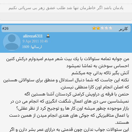
یادمان باشد اگر خاطرمان تنها شد طلب عشق زهر بی سرپائی نکنیم
#26
کاربر
alireza6311
9 Apr 2011 10:46
ارسالها: 1609
من جوابه تمامه سئوالات با یك بیت شعر میدم امیدوارم دركش كنین
احساس سوختن به تماشا نمیشود
آتش بگیر تاكه بدانی چه میكشم
نكته این جاست كه شما دنبال استدلال و منطق برای سئوالاتی هستین
كه اصلن انجام اون كارا منطقی نیستن.
حتمن با فرقه ی دراویش كرامتی كردستان آشنا هستین اگه
نمیشناسین سی دی های اعمالِ شگفت انگیزی كه انجام می دن در
بازار موجوده چطور میشه اون كار ها رو توجیح كرد از نظر عقلی؟
یا اعمال متافیزیكی كه جوكی های هندی انجام میدن از همین دست
هستند.
این سئوالات جواب ندارن چون قدمتی به درازای عمر بشر دارن و اگر