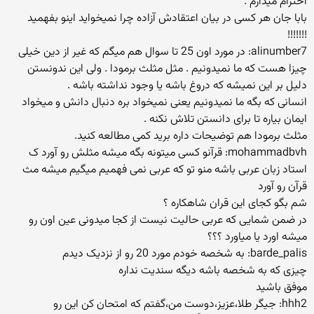
احترام میذارم .
بابا جان هر كسی در بیان اعتقادش آزاده چرا نمیخواید اینو بفهمید
!!!!!!!
alinumber7: در مورد اون 25 تا سوال هم میگم كه غیر از دین خیلی
چیزا هست كه ما نمیدونیم . مثل مثلث برمودا . ولی این ندونستن
دلیل بر این نمیشه كه دروغ باشه یا وجود نداشته باشه .
انسانی كه بگه ما نمیدونیم یعنی نمیخواد بره دنبال دانش و میخواد
ایمان بیاره تا برای دانستن تلاش نكنه .
مثلث برمودا هم توضیحات داره برید كمی مطالعه كنید.
mohammadbvh: قرآنو کسی میتونه بگه میشه مثلش رو آورد ک
استاد زبان عربی باشه منو تو که عربی نمی فهمیم میگیم میشه مث
قرآن رو آورد
شم بگو كجای این قران شاهكاره ؟
در ضمن شمایی كه عربی حالیت نیست از كجا میدونی عین اون رو
میشه اورد یا میاورد ؟؟؟
barde_palis: به شخصه خودم مورد 20 رو از نزدیک دیدم
چیزی كه به شخصه باشه دیگه سندیت نداره
موفق باشید
hhh2: جيگر طلا،عزيز،دوست من،گفتم که امتحان کن اين رو