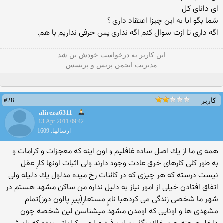
ای دانای كل
شما بگو ایا به این چیزا اعتقاد داری ؟
اگه داری تا ازت سوال كنم اگه نداری پس حرفی نداریم با هم.
این كاربر به درخواست خودش بن شد
مدیریت انجمن پرنس و پرنسس
#28
کاربر
alireza6311
13 Apr 2011 09:42
ارسالها: 1609
همه ی ما از یك اصل ساده غافلیم و اون اینه كه معجزات و كرامات و
به طور كلی كارهای خرق عادت وجود دارند ولی اثبات اونها كارِ عقل
نیست درسته كه هر چیزی كه در كائنات رخ میده مدلول یك دلیله ولی
اتفاق افتادن خیلی از امور نیاز به دلیل نداره من ساكن مشهد هستم در
شهر ما شخصی زندگی می كردهبا نامٍ مستعارِ(پیرِ پالون دوز)تمام
مشهدی ها و اونایی كه اومدن مشهد میشناسن لین شخصه چون