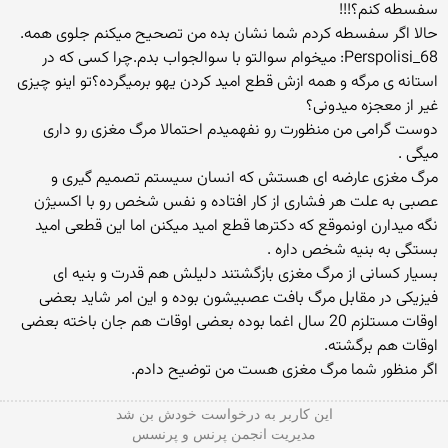
سفسطه كنم؟!!!
حالا اگر سفسطه كردم شما نشان بده من تصحیح میكنم جلوی همه.
Perspolisi_68: میخوام سوالتو با سوالجواب بدم.چرا كسی كه در
استانه ی مرگه و همه ازش قطع امید كردن یهو برمیگرده؟تو اینو چیزی
غیر از معجزه میدونی؟
دوست گرامی من منظورت رو نفهمیدم احتمالا مرگ مغزی رو داری
میگی .
مرگ مغزی عارضه ای هستش كه انسان سیستم تصمیم گیری و
عصبی به علت هر فشاری از كار افتاده و نفس شخص رو با اكسیژن
نگه میدارن اونموقع كه دكترها قطع امید میكنن اما این قطعی امید
بستگی به بنیه شخص داره .
بسیار كسانی از مرگ مغزی بازگشتند دلیلش هم قدرت و بنیه ای
فیزیكی در مقابل مرگ بافت عصبیشون بوده و این امر شاید بعضی
اوقات مستلزم 20 سال اغما بوده بعضی اوقات هم جان باخته بعضی
اوقات هم برگشته.
اگر منظور شما مرگ مغزی هست من توضیح دادم.
این كاربر به درخواست خودش بن شد
مدیریت انجمن پرنس و پرنسس