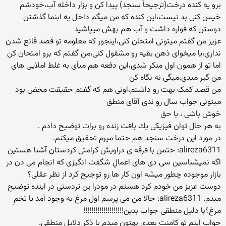
برو يه کنده درخت(ترجيحاً سنجد) پيدا کن و بزار داخله آب،خودشم
خيس کنی بد نيست،اين کنده که من ميگم داخل يه ابنما گذشتن
دوستن که فواره داشت و آب هم بهش ميپاشيد
عزيز من گفتم ميتونی امتحان کنی،اينجور که معلومه تو قصد قانع شدن
نداری،يا ميخوای ذهن بقيه رو مشقول کنی،من گفتم که برو امتحان کن
اما تو از همون اول منکر شدی،اين دفعه هم ميآی به غلط املايی های
من گير ميدی،ميگی نه نگاه کن
من قصد کمک بهت رو داشتم،اونی هم که گفتم حقيقت محض بود
ميتونی جواب سال رو ندی آقای منطق
خوش باشی ، يا حق
به هر حال توان فیزیكی یك بافت زنده رو برات توضیح دادم .
در مورد این درخت سنجد هم حتما میرم تحقیق میكنم.
alireza6311: حتمن با فرقه ی دراویش كرامتی كردستان آشنا هستین
اگه نمیشناسین سی دی های اعمالِ شگفت انگیزی كه انجام می دن در
بازار موجوده چطور میشه اون كار ها رو توجیح كرد از نظر عقلی؟
دوست عزیز من خودم كرد هستم در مودرا ین تردستی در اینده توضیح
میدم. alireza6311: حالا من می پرسم اول مرغ به وجود آمد یا تخمِ
مرغ؟با دلیل منطقی جواب بدین!!!!!!!!!!!!!!!!!!!!
جواب اینم تو كامنت بعدی بهتون میدم با ذكر دلایل منطقی.