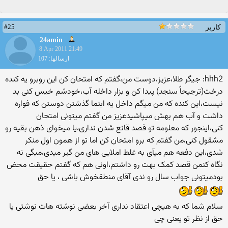
#25
کاربر
24amin
8 Apr 2011 21:49
ارسالها: 107
hhh2: جيگر طلا،عزيز،دوست من،گفتم که امتحان کن اين روبرو يه کنده
درخت(ترجيحاً سنجد) پيدا کن و بزار داخله آب،خودشم خيس کنی بد
نيست،اين کنده که من ميگم داخل يه ابنما گذشتن دوستن که فواره
داشت و آب هم بهش ميپاشيدعزيز من گفتم ميتونی امتحان
کنی،اينجور که معلومه تو قصد قانع شدن نداری،يا ميخوای ذهن بقيه رو
مشقول کنی،من گفتم که برو امتحان کن اما تو از همون اول منکر
شدی،اين دفعه هم ميآی به غلط املايی های من گير ميدی،ميگی نه
نگاه کنمن قصد کمک بهت رو داشتم،اونی هم که گفتم حقيقت محض
بودميتونی جواب سال رو ندی آقای منطقخوش باشی ، يا حق
سلام شما که به هیچی اعتقاد نداری آخر بعضی نوشته هات نوشتی یا
حق از نظر تو یعنی چی