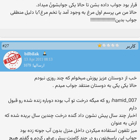
قرار بود جواب داده بشن تا حالا یكی جوابشونُ میداد.
حالا من می پرسم اول مرغ به وجود آمد یا تخمِ مرغ؟با دلیل منطقی
جواب بدین!!!!!!!!!!!!!!!!!!!!
#27
کاربر
bilbilak
13 Apr 2011 08:13
ارسالها: 1079
خب از دوستان عزیز پوزش میخوام كه چند روزی نبودم
حالا یكی یكی به دوستان منتقد جواب میدم .
hamid_007: رو كه میگه درخت تو آب بوده دوباره زنده شده رو قبول
دارم
اخبار چند سال پیش نشون داد گنده درخت چندین سال بریده شده كه
ازش به عنوان
میز تلفون استفاده میكردن داخل منزل بدون آب جونه زده بود
جواب این پاسختون رو در چند كامنت پیش عرض كردم و گفتم هیچ