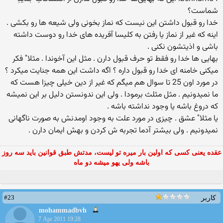
شماست؟
خدا رو قبول داشتن این نیست كه نماز بخونی ولی شیعه ها رو بكشی .
اینه كه غیر از نماز یا رفتن به كلیسا آفریده های خدا رو دوست داشته
باشی و اذیتشون نكنی .
بهایی ها خدا رو فقط تو حرف قبول دارن . مثل این آخوندا . مثلا" فكر
میكنی خامنه ای خدا رو قبول داره ؟ اگه داشت این همه جنایت میكرد ؟
در مورد اون 25 تا سوال هم میگم كه غیر از دین خیلی چیزا هست كه
ما نمیدونیم . مثل مثلث برمودا . ولی این ندونستن دلیل بر این نمیشه
كه دروغ باشه یا وجود نداشته باشه .
یا مثلا" عشق . چیزی در مورد علت به وجود اومدنش به صورت ناگهانی
نمیدونیم . ولی بیشتر آدما تجربه ش كردن و بهش ایمان دارن .
عقده یعنی کسی که اولین بار میره تو لیست، مدتش طبق قوانین باید سه روز
باشه ولی یهو میشه دو ماه
#23
کاربر
mohammadbvh
7 Apr 2011 19:28