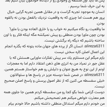
پس ما باید اول فلسفه ی وجودی رو از دیدگاه خودمون بیان كنیم بعد
به این حرف شما برسیم .
انسان یه موجود تجربه گراست و در مقابل همین تجربه گرایی خیال
پرور هم هست اما چیزی كه به واقعیت نزدیك بالفعل بودن نه بالقوه
بودن.
ما واقعیت رو نگاه میكنیم نه خواب رو یا خارق العاده بودن یا ماورا’
بودن چون ماورا بودن منطقی رو پیش نمیكشه مگه اینكه فكر رو با اون
ساخته باشیم كه دیگه راه برگشتی نیست.
alireza6311: انسان اگر از پرده های جهان ماده بتونه كه بگذره انجام
این اعمال اصلن كاره سختی نیست
بازم میگم این مستلزم یك سر پیش تفكرات ماورایی هستش كه با
عقل جور در نمیاد من به انرژی های ذهن اعتقاد دارم اما به معجزات
اونم از این نوع به هیچ عنوان و دلیلش رو هم خواستار هستم همین.
alireza6311: در ضمن شما دوسته عزیز در پاسخ ها و سئوالاتون
خیلی سفسطه می كنین كه از نظر اصول پرسش و پاسخ اصلن صحیح
نیست.
دوست گرامی شما بگو كجا رو من سفسطه كردم همین جا جلوی همه
هم معذرت خواهی میكنم هم تصحیحش میكنم.
من خودم دارم میگم استدلال منطقی داشته باشیم حالا خودم بیام