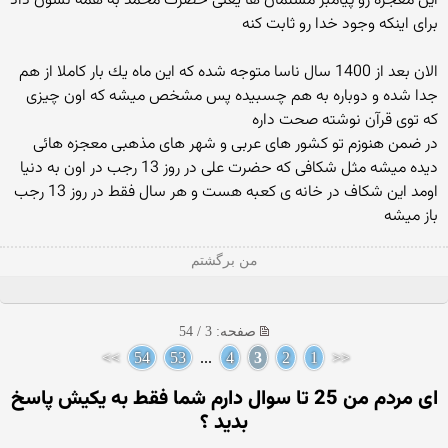
این معجزه رو پیامبر مسلمان ها یعنی حضرت محمد به همه نشون داد
برای اینكه وجود خدا رو ثابت كنه
الان بعد از 1400 سال ناسا متوجه شده كه این ماه یك بار كاملا از هم
جدا شده و دوباره به هم چسبیده پس مشخص میشه كه اون چیزی
كه توی قرآن نوشته صحت داره
در ضمن هنوزم تو كشور های عربی و شهر های مذهبی معجزه هائی
دیده میشه مثل شکافی که حضرت علی در روز 13 رجب در اون به دنیا
اومد این شکاف در خانه ی کعبه هست و هر سال فقط در روز 13 رجب
باز میشه
من برگشتم
صفحه: 3 / 54
>>
54
53
...
4
3
2
1
<<
ای مردم من 25 تا سوال دارم شما فقط به یکیش پاسخ
بدید ؟