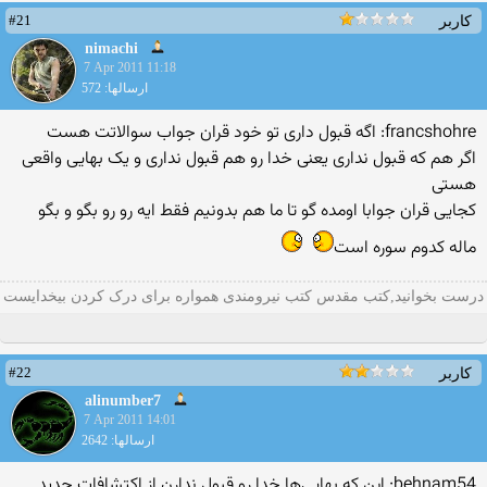
#21
کاربر
nimachi
7 Apr 2011 11:18
ارسالها: 572
francshohre: اگه قبول داری تو خود قران جواب سوالاتت هست
اگر هم که قبول نداری یعنی خدا رو هم قبول نداری و یک بهایی واقعی
هستی
كجایی قران جوابا اومده گو تا ما هم بدونیم فقط ایه رو رو بگو و بگو
ماله كدوم سوره است
درست بخوانید,کتب مقدس کتب نیرومندی همواره برای درک کردن بیخدایست
#22
کاربر
alinumber7
7 Apr 2011 14:01
ارسالها: 2642
behnam54: این که بهایی‌ها خدا رو قبول ندارن از اکتشافاتِ جدیدِ