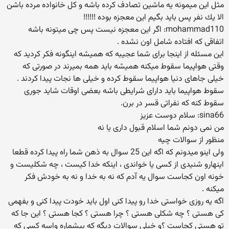
مثل این میمونه یه ماشین تصادف كرده باشه و كل خانواده مرده باشن
الا یك نفر پس باید بگیم این معجزه بوده !!!!!!
mohammad110: اگر این معجزه نیست پس چی میتونه باشه
اتفاقی كه افتاده شامل اون نشده .
این مسئله از اینجا برای شما عجیبه كه همیشه اینگونه فكر كردید كه
وقتی هواپیما سقوط میكنه همیشه باید همه بمیرند در صورتی كه
خیلی جاهای دنیا هواپیما سقوط كرده و خیلی ها نجات پیدا كردند .
سقوط هواپیما باید دارای شرایطی باشه بعضی اوقات شاید جوری
سقوط كنه كه نفراتی قسر در برن.
sina66: سلام دوست عزیز
من نمی دونم شما اسلام قبول داری یا نه
منظور از سوالات چیه
ولی اینو میدونم كه اگه این 25 سوال به ذهن شما راه پیدا كرده قطعا
اینهارو شنیدی از كسی یا خواندی ، اینكه خدا كیست ، چه شكلیست و
خونه اون كجاست سوال یه آدم كه نه به خدا و نه به خودش فكر
میكنه .
اگه یه روزی خواستی خدا رو پیدا كنی اول باید خودت پیدا كنی و بفهمی
كی هستی ؟ چه شكلی هستی ؟ چرا هستی ؟ كجا هستی ؟ این جا كه
تو هستی كجاست ؟و خیلی سوالات دیگه كه بیشماره واسه كسی كه