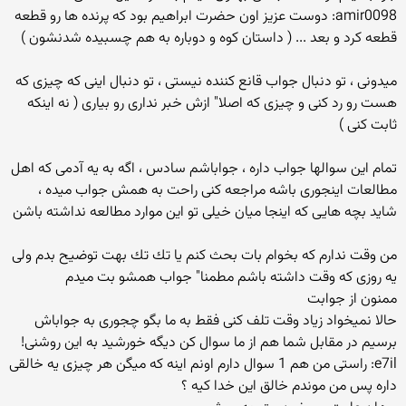
amir0098: دوست عزیز اون حضرت ابراهیم بود كه پرنده ها رو قطعه
قطعه كرد و بعد ... ( داستان كوه و دوباره به هم چسبیده شدنشون )
میدونی ، تو دنبال جواب قانع كننده نیستی ، تو دنبال اینی كه چیزی كه
هست رو رد كنی و چیزی كه اصلا" ازش خبر نداری رو بیاری ( نه اینكه
ثابت كنی )
تمام این سوالها جواب داره ، جواباشم سادس ، اگه به یه آدمی كه اهل
مطالعات اینجوری باشه مراجعه كنی راحت به همش جواب میده ،
شاید بچه هایی كه اینجا میان خیلی تو این موارد مطالعه نداشته باشن
من وقت ندارم كه بخوام بات بحث كنم یا تك تك بهت توضیح بدم ولی
یه روزی كه وقت داشته باشم مطمنا" جواب همشو بت میدم
ممنون از جوابت
حالا نمیخواد زیاد وقت تلف كنی فقط به ما بگو چجوری به جواباش
برسیم در مقابل شما هم از ما سوال كن دیگه خورشید به این روشنی!
e7il: راستی من هم 1 سوال دارم اونم اینه كه میگن هر چیزی یه خالقی
داره پس من موندم خالق این خدا كیه ؟