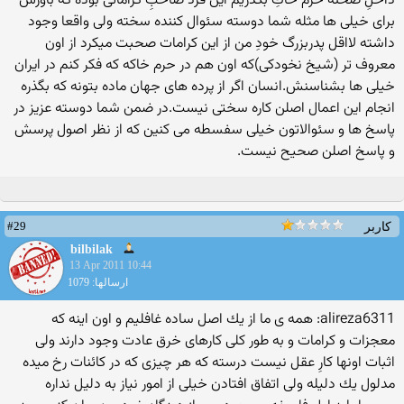
داخلِ صحنه حرم خاكِ بگذریم این فرد صاحبِ كراماتی بوده كه باورش
برای خیلی ها مثله شما دوسته سئوال كننده سخته ولی واقعا وجود
داشته لااقل پدربزرگ خودِ من از این كرامات صحبت میكرد از اون
معروف تر (شیخ نخودكی)كه اون هم در حرم خاكه كه فكر كنم در ایران
خیلی ها بشناسنش.انسان اگر از پرده های جهان ماده بتونه كه بگذره
انجام این اعمال اصلن كاره سختی نیست.در ضمن شما دوسته عزیز در
پاسخ ها و سئوالاتون خیلی سفسطه می كنین كه از نظر اصول پرسش
و پاسخ اصلن صحیح نیست.
#29
کاربر
bilbilak
13 Apr 2011 10:44
ارسالها: 1079
alireza6311: همه ی ما از یك اصل ساده غافلیم و اون اینه كه
معجزات و كرامات و به طور كلی كارهای خرق عادت وجود دارند ولی
اثبات اونها كارِ عقل نیست درسته كه هر چیزی كه در كائنات رخ میده
مدلول یك دلیله ولی اتفاق افتادن خیلی از امور نیاز به دلیل نداره