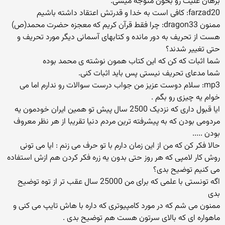
برهان علیت رو بخون متوجه میشی.
farzad20: كافی است به خدا و قدرتش اعتقاد داشته باشیم
ممنون dragon33: چرا فقط قرآن كریم كه معجزه حضرت محمد(ص)
هست از تحریف به دور مانده و كتابهای آسمانی دیگر مورد تحریف و
حتی تغییر شدند؟
شما اثبات كه كن كه این كتاب همون نوشته ی محمد بوده
شما مدعای تحریف نیستی پس باید اثبات كنی.
mp3: سلام دوست عزیز من جواب درست سوالات رو ندارم اما می
خوام یه چیزی رو بگم .
ایا قبول داری که نزدیک 2500 سال پیش تو همین ایران خودمون یه
مردومی بودن که به پیشرفته ترین مردم دنیا تقریبا از هر نظر معروف
بودن .....
حالا فکر کن که من از این زمان دارم با تو حرف می زنم : ایا می تونی
روش کار لامپی که هر روز حتی بدون یه زره فکر کردن هم ازش استفاده
می کنیم توضیح بدی؟
اگه تونستی با علمی که برای من 25000 سال عقب تر از توه توضیح
بدی
ممنون می شم که در مورد کامپیوتری که داره با هاش تایپ می کنی و
ماهواره ای که بالای سرتون هست هم توضیح بدی .