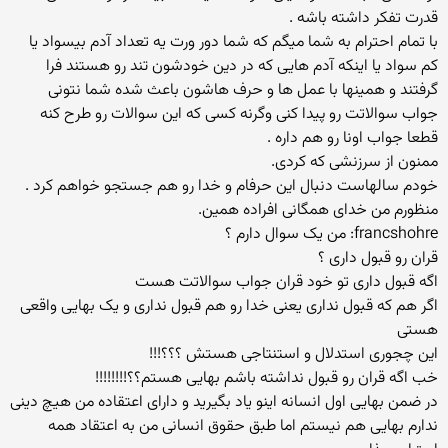
قدرت تفكر داشته باشه .
با تمام احترام به شما میگم كه شما دور ورت یه تعداد آدم بیسواد یا
كم سواد یا اینكه آدم هایی كه در دین خودشون تند رو هستند فرا
گرفتند و همینها با عمل ها و حرف هاشون باعث شده شما نتونی
جواب سوالاتت رو پیدا كنی وگرنه كسی كه این سوالات رو طرح كنه
قطعا جواب اونا رو هم داره .
ممنون از سرزنشی كه كردی.
خودم سالهاست دنبال این حرفام و خدا رو هم جستجو خواهم كرد .
منظورم من خدای همگانی افراده همین.
francshohre: من یک سوال دارم ؟
قران رو قبول داری ؟
اگه قبول داری تو خود قران جواب سوالاتت هست
اگر هم که قبول نداری یعنی خدا رو هم قبول نداری و یک بهایی واقعی
هستی
این چجوری استدلال و استنتاجی هستش ؟؟؟!!!
خب اگه قران رو قبول نداشته باشم بهایی هستم؟؟!!!!!!!!
در ضمن بهایی اول انسانه اینو یاد بگیرید و دارای اعتقاده من هیچ دینی
ندارم بهایی هم نیستم اما طبق حقوق انسانی من به اعتقاد همه