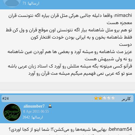
ارسالها: 71
nimachi: واقعا دلیله جالبی هركی مثل قران بیاره اگه نتونست قران
معجزه هست
تو هم برو مثل شاهنامه بیار اگه نتونستی اون موقع قران و ول كن قط
فقط شاهنامه بخون و به ایرانی بودن خودت افتخار كون
دوست
عزیز مث شاهنامه رو میشه آورد و بعضی ها هم آوردن عین شاهنامه
رو نه ولی شبیهش هست
قرآنو کسی میتونه بگه میشه مثلش رو آورد ک استاد زبان عربی باشه
منو تو که عربی نمی فهمیم میگیم میشه مث قرآن رو آورد
#24
کاربر
alinumber7
8 Apr 2011 06:55
ارسالها: 2642
behnam54: بهایی‌ها شیعه‌ها رو می‌کشن؟! شما اینو از کجا اوردی؟