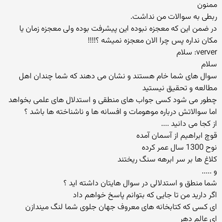
ممنون
ربطی به سوالات من نداشت.
در ضمن این كه معجزه نبوده این پیشرفت بوده ولی معجزه زمان یا
مكان نداره پس چرا الان معجزه نمیشه ؟!!!!
verver: سلام
سلام
سوال های شما خام هستند و نشان می دهند که شما چندان اهل
مطالعه و تحقیق نیستید
چطور می شود کسی جواب های منطقی و استدلال های علمی بخواهد
اما سوالاتش درباره موهومات و افسانه ها و ناشناخته ها باشد ؟
از کجا می دانید ....
قوچ ابراهیم از آسمان آمده
نوح 1300 سال عمر کرده
کلاغ ها بر سر ابرهه سنگ ریختند
و .....
شما منطق و استدلالی در سوال هایتان داشته اید ؟
اگر دارید من تا جایی که بتوانم پاسخ خواهم داد
ای كسی كه كتابخانه های معروف جهان جلوی شما لنگ میندازن
ای عالم دهر