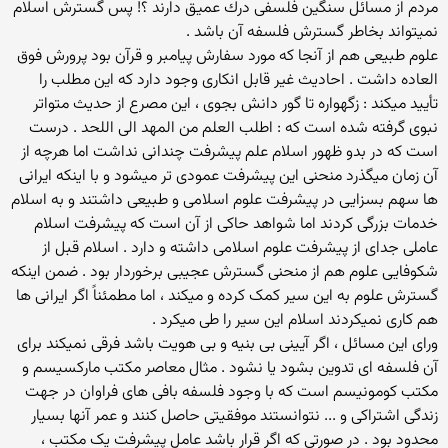
مردم از مسائل سنگین فلسفی درك عمیق دارند ؟! پس گسترش اسلام
نمیتواند بخاطر گسترش فلسفه آن باشد .
علوم طبیعی هم از آنجا كه مورد سفارش پیامبر و قرآن بود پرورش فوق
العاده داشت . احادیث غیر قابل انكاری وجود دارد كه این مطلب را
تأیید میکند : زگهواره تا گور دانش بجوی ، این مصرع از حدیث متواتر
نبوی گرفته شده است که : اطلب العلم من المهد الی اللحد . درست
است که در بدو ظهور اسلام علم پیشرفت چندانی نداشت اما هرچه از
آن زمان میگذرد منحنی این پیشرفت عمودی تر میشود و با اینکه ایرانی
ها سهم بسزایی در پیشرفت علوم اسلامی و طبیعی داشتند و به اسلام
خدمات بزرگی کردند اما شواهد حاکی از آن است که پیشرفت اسلام
عاملی جدای از پیشرفت علوم اسلامی داشته و دارد . اسلام قبل از
شکوفایی علوم هم از منحنی گسترش عجیبی برخوردار بود . ضمن اینکه
گسترش علوم به این سیر کمک کرده و میکند ، اما مطمئناً اگر ایرانی ها
هم کاری نمیکردند اسلام این سیر را طی میکرد .
ورای این مسائل ، اگر آیینی بی بنیه و بی هویت باشد فرقی نمیکند برای
آن فلسفه ای تدوین بشود یا نشود . مثال معاصر مکتب مارکسیسم و
مکتب کومونیسم است که با وجود فلسفه بافی های فراوان در جهت
زندگی اشتراکی و ... نتوانستند موفقیتی حاصل کنند و عمر آنها بسیار
محدود بود . در صورتی که اگر قرار باشد عامل پیشرفت یک مکتب ،