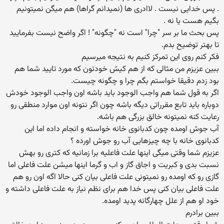
. پس خدایی نیست . لاادری ها (نمیدانم گراها) هم میگن نمیتونیم
بگیم هست یا نه .
پس بحث ما بر سر "چرا" است نه "چگونه" ! اگر واضح نیست بفرمایید
تا بهتر توضیح بدم.
فکر کنم روی این تمرکز کنیم به نتیجه میرسیم
ببین عزیزم من مثالی که از هم کیش خودتون که مورد تایید شما هم
بود زدم دقیقا خواستم بگم چرا و چگونه چیست.
اگر به قول شما هم واجب الوجود باید باشه اون واجب الوجود خودش
دوباره باید تابع مقرراتی دیگه باشه چون اگر نتونه اون موارد منطقی رو
رعایت کنه نمیتونه خالق بزرگی هم باشه.
آب جوش اومده چون کدبانوی خانه خواسته و انجام داده اما این
کدبانوی خانه با چه چیزهایی آب رو جوش اورده ؟
عزیزم شما وقتی میگی اینها علت فاعلیه برا زمانیه که کتری رو بهش
نسبت بدی و کبریت و اجاق گاز و اب و گرما اینها میشن علت فاعلی اما
گازی رو که اومده رو نمیتونی علت فاعلی بیان کنی حالا اگه اون رو هم
علت فاعلی بیان کنی پس خدا هم برای نظم نیاز به علت فاعلی داشته و
خود او هم از علل چهارگانه پدید اومده.
ببین برادرم