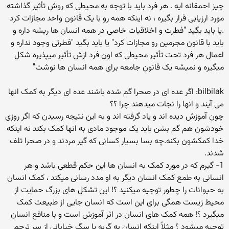
چیز احمقانه ایه . هر فرد باید با توجه به محیطی که روش تأثیر گذاشته
مورد ارزیابی قرار بگیره ، نه اینکه همه رو با یک قانون واحد مجازات کرد
.یا باید بگید "فطرت و اخلاقیات خاصی در همه انسان ها ریشه داره و
باید با قانون مجرمین رو مجازات کرد" یا باید بگید "فطرتی وجود نداره و
اعمال هر فرد تحت تأثیر محیطی که اون فرد ازش تأثیر میپذیره شکل
میگیره و نمیشه یک قانون جامعه برای همه انسان ها نوشت"
bilbilak: اگر عده ای در صحرا گم شده باشند عده ای دیگر به کمک انها
می آیند و انها را نجات میدهند چرا ؟؟
چون آموزش دیده اند و یاد گرفته اند و به این نتیجه رسیدن که اگر روزی
خودشون هم گم بشن باید یک موجود مادی به انها کمک بکند نه اینکه
خدا کمکشون بکنه.چه بسا بسیار کسانی که گیر مردند و در صحرا تلف
شدند.
1- گیرم که در مورد کمک به انسان ها این حکم قطعی باشد و هر
انسانی به طمع کمک انسان دیگر به او مدد رسانی میکند ، کمک انسان
به حیوانات را چطور توجیه میکنید ؟! این تشکل های بزرگ حمایت از
محیط زیست همگی برای این است که انسان جایی از طبیعت کمک
میگیرد ؟! همه کمک های انسان در اثر آموزش است و با منافع انسان
توجیه میشود ؟ مثلاً اینکه انسان به گربه یا سگ خیابانی از سر ترحم