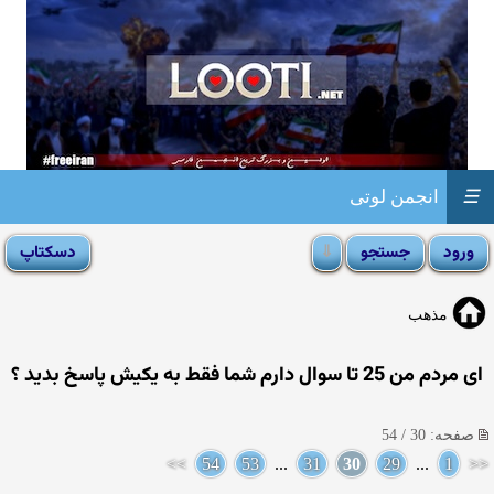
☰
انجمن لوتی
مذهب
ای مردم من 25 تا سوال دارم شما فقط به یکیش پاسخ بدید ؟
صفحه: 30 / 54
>>
54
53
...
31
30
29
...
1
<<