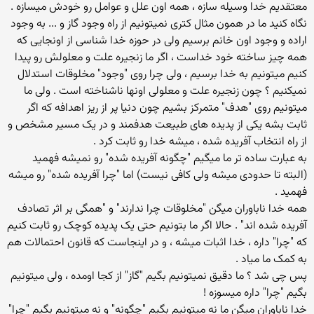
معتقدیم خدا وسیله سازه ، همه اون علل و عوامل رو خودش میسازه .
نگاه کنید ما در همون مثال کتری نمیتونیم از راه وجود گاز و ... به وجود
اراده و وجود اون خانم برسیم ولی در حوزه خدا شناسی از اونجایی که
همه چیز ساخته خود خداست ، اگر ما زنجیره علت و معلولش رو پیدا
کنیم میتونیم به خدا برسیم ، ولی چرا روی "وجود" مخلوقات استدلال
نمیکنیم ؟ چون زنجیره علت و معلولی اونها ناشناخته است . ولی ما
میتونیم روی "هدف" متمرکز بشیم چون دنیا پر از ریز اهدافه که اگر
ثابت بشه یکی از پدیده های طبیعت هدفمند و در یک مسیر مشخص و
از راه انتخاب آفریده شده ، میشه خدا رو ثابت کرد .
به عبارت ساده تر ما میگیم "چگونه آفریده شده" رو نمیشه فهمید
(البته تا حدودی میشه ولی کافی نیست) اما "چرا آفریده شده" رو میشه
فهمید .
همه خدا ناباوران میگن "مخلوقات چرا ندارند" و "همگی بر اثر تصادف
آفریده شده اند" . حالا اگر ما بتونیم حتی یک پدیده کوچک رو ثابت کنیم
که "چرا" داره ، خدا اثبات میشه ، و در اینجاست که قانون احتمالات هم
به کمک ما میاد .
پس چی شد ؟ ما دقیق نمیتونیم بگیم "گاز" از کجا اومده ، ولی میتونیم
بگیم "چرا" داره میسوزه !
خدا ناباوران میگن ما نه میتونیم بگیم "چگونه" و نه میتونیم بگیم "چرا"