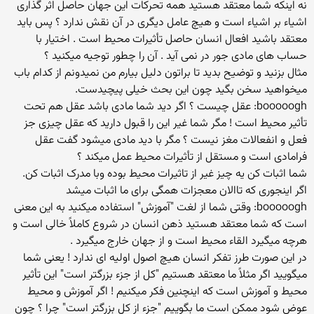
نه اینکه شما معتقد هستید همه تحرکات این جهان حاصل اثر گذاری
اشیاء بر اشیاء است و هیچ عامل دیگری در آن نقش ندارد ؟ پس باید
معتقد باشید افعال انسان حاصل تأثیرات محیط است . اختیار با
حساب های مادی جور در نمی آید . آن را چطور توجیه میکنید ؟
مثال بزنید و توضیح بدید تا براتون دلیل بیارم من نمیدونم از کدام باب
میخواهید سخن بگید چون این بحث خیلی پیچیدست.
booooogh: عقل چیست ؟ اگر دید شما مادی باشد عقل هم تحت
تأثیر محیط است ! مگر شما غیر این را قبول دارید که عقل چیزی جز
فعل و انفعالات مغز نیست ؟ مگر با دید مادی میشود گفت عقل
فرامادی است و مستقل از تأثیرات محیط عمل میکند ؟
شما اثبات کن یه چیز غیر از تاثیرات محیط بوده وبا مدرک اثبات کن.
اگر اینجوری که تاالان معجزات همگی برای ما اثبات میشد
booooogh: وقتی شما از لغت "آموزش" استفاده میکنید به این معنی
است که شما معتقد هستید ذهن انسان در شروع کاملاً خالی است و
هرچه میگیرد القاء محیط است و از جهان خارج میگیرد .
در این صورت طرز تفکر انسان هیچ اصول اولیه ای ندارد ! یعنی شما
میگویید اگر مثلاً ما معتقد هستیم "کل از جزء بزرگتر است" این تأثیر
محیط و آموزش است که اینچنین فکر میکنیم ! اگر آموزش و محیط
عوض شود ممکن است ما بگوییم "جزء از کل بزرگتر است" چرا ؟ چون