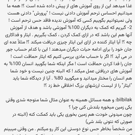
غذا میدهد این از روی آموزش های از پیش داده شده است ؟! همه ما
میدانیم احساس ترحم آموزش دادنی نیست ! "پرورش" دادنی هست
ولی نمیتوانیم بگوییم کسی که آموزش ندیده فاقد حس ترحم است !
2- گیریم که کمک به دیگران 100% آموزشی باشد و هدف از آموزش
آنها هم این باشد که در ازای کمک کردن ، کمک بگیریم . ایثار و فداکاری
چه ؟! آیا ایثار کننده در ازای این ایثار چیزی دریافت میکند ؟! مثلاً عده ای
جان خود را برای ادامه حیات دیگران میدهند ! این با کدام حساب جور
در می آید ؟! اگر با حساب مادی بررسی کنیم که ایثار حماقت است !
جان را فدا کردن حماقت است ! مگر اینکه شما بگویید انسان 100% به
آموزش های دریافتی عمل میکند ! که البته چنین نیست و خود شما
هم انسان را مختار میدانید و میگویید 80% . آیا از دیدگاه شما باید
"ایثار" را از لیست ارزشهای بزرگ اخلاقی خط زد ؟!
bilbilak: و همه مسائل همینه به عنوان مثال شما متوجه شدی وقتی
یکی زمین میخوره بلندش کنی چرا ؟
چون میدونی خودت هم زمین بخوری یکی باید کمکت کنه (البته در
صورتی که نتونی بلند شی)
من شخصاً بخاطر حس نوع دوستی این کار رو میکنم . من وقتی میبینم