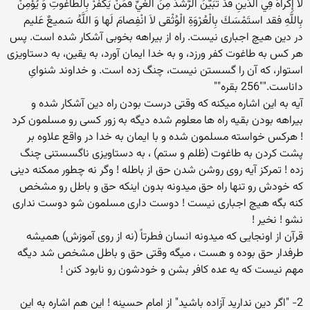
لا إِكْراهَ فِي الدِّينِ قَدْ تَبَيَّنَ الرُّشْدُ مِنَ الْغَيِّ فَمَنْ يَكْفُرْ بِالطَّاغُوتِ وَ يُؤْمِنْ
بِاللَّهِ فقد استَمْسَكَ بِالْعُرْوَةِ الْوُثْقى‏ لاَ انْفِصامَ لَها وَ اللَّهُ سَميعٌ عَليم
در دين هيچ اجبارى نيست. راه از بيراهه بخوبى آشكار شده است. پس
هر كس به طاغوت كفر ورزد، و به خدا ايمان آورد، به يقين، به دستاويزى
استوار، كه آن را گسستن نيست، چنگ زده است. و خداوند شنواىِ
داناست.""256 بقره""
آیه به این اشاره میکنه که وقتی درست بودن راه دین آشکار شده و
بیراهه بودن بقیه راه ها معلوم شده دیگه به زور کسی رو مسلمون کرد
! هرکس خواسته مسلمون شده و با ایمان به خدا در واقع علاوه بر
پشت کردن به طاغوت (ظلم و ستم) ، به دستاویزی ناگسستنی چنگ
زده ! تمرکز آیه روی روشن شدن حق از باطله ! وگر نه چطور ممکنه دینی
که خودش رو تنها راه حق میدونه بدون اینکه حق و باطل رو مشخص
کنه بگه هیچ اجباری نیست ! دوست داری مسلمون شو دوست نداری
نشو ! نخیر !
قرآن از اونجایی که میدونه انسان فطرتاً (نه از روی آموزش) همیشه
طرفدار حق بوده و هست ، میگه وقتی حق و باطل مشخص شد دیگه
مهم نیست که یه عده کافر بشن و خودشون رو نابود کنن !
2- "اگر دین ندارید آزاده باشید" از امام حسینه ! این هم اشاره به این