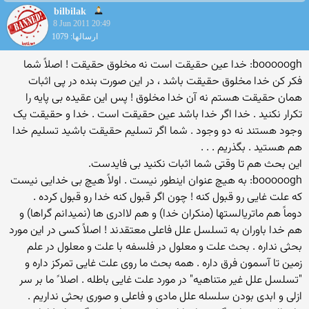
bilbilak
8 Jun 2011 20:49
ارسالها: 1079
booooogh: خدا عین حقیقت است نه مخلوق حقیقت ! اصلاً شما
فکر کن خدا مخلوق حقیقت باشد ، در این صورت بنده در پی اثبات
همان حقیقت هستم نه آن خدا مخلوق ! پس این عقیده بی پایه را
تکرار نکنید . خدا اگر خدا باشد عین حقیقت است . خدا و حقیقت یک
وجود هستند نه دو وجود . شما اگر تسلیم حقیقت باشید تسلیم خدا
هم هستید . بگذریم . . .
این بحث هم تا وقتی شما اثبات نکنید بی فایدست.
booooogh: به هیچ عنوان اینطور نیست . اولاً هیچ بی خدایی نیست
که علت غایی رو قبول کنه ! چون اگر قبول کنه خدا رو قبول کرده .
دوماً هم ماتریالستها (منکران خدا) و هم لاادری ها (نمیدانم گراها) و
هم خدا باوران به تسلسل علل فاعلی معتقدند ! اصلاً کسی در این مورد
بحثی نداره . بحث علت و معلول در فلسفه با علت و معلول در علم
زمین تا آسمون فرق داره . همه بحث ما روی علت غایی تمرکز داره و
"تسلسل علل غیر متناهیه" در مورد علت غایی باطله . اصلا ً ما بر سر
ازلی و ابدی بودن سلسله علل مادی و فاعلی و صوری بحثی نداریم .