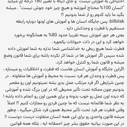
احتیاجی به آموزش نیست" و جای دیگه با تغییر 180 درجه ای میگید
"انسان 100% محتاج آموزشه و هیچ چیز خود جوش نیست" . میشه
بگید ما باید کدوم رو از شما بدونیم ؟!
bilbilak: پس جایگاه انسان ها و آموزش های اونها دوباره رابطه
مستقیم با فطرت و وجدانش داره .
یعنی هر جور اموزش ببینه تقریبا حدود 80% به همانگونه برخورد
خواهد کرد و این در ذات حیوانات یکجوره .
فطرت شما هیچ ربطی به خداشناسی شما نداره به شما اموزش داده
شده سپس اگر اموزش ها در شما اثر نکرده باشه برای شما قانون وضع
میشه و قانون شما رو کنترل خواهد کرد.
اگراین جایگاه و آموزش انسان هاست كه فطرت و اخلاقیات رو میسازه ،
پس فطرت و وجدان هر فرد نسبت به محیط و آموزش ها متفاوته . در
چنین شرایطی اگر فرد مرتكب عمل بدی بشه نمیتونیم اون رو مقصر
بدونیم چون ممكنه تحت تأثیر محیطی که در اون بزرگ شده و آموزشی
که دیده اون عمل رو خوب بدونه و برای همین اون رو انجام داده باشه !
به نظر شما ظالمانه نیست که ما چنین فردی رو مجازات کنیم ؟! اصلاً
وقتی فطرت هر فرد تحت تأثیر محیط همون فرد شکل میگیره ، چطور
میشه قانون واحدی رو برای این همه انسان متفاوت درست دونست !!
در این صورت بیانیه حقوق بشر چیز احمقانه ایه ، بلکه همه قوانین