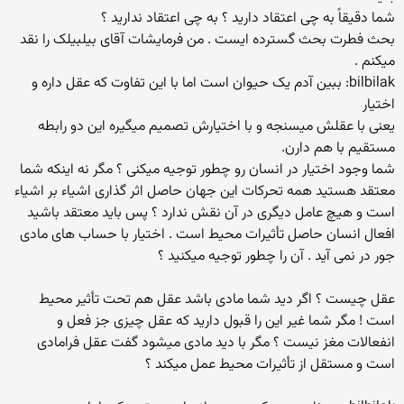
شما دقیقاً به چی اعتقاد دارید ؟ به چی اعتقاد ندارید ؟
بحث فطرت بحث گسترده ایست . من فرمایشات آقای بیلبیلک را نقد
میکنم .
bilbilak: ببین آدم یک حیوان است اما با این تفاوت که عقل داره و
اختیار
یعنی با عقلش میسنجه و با اختیارش تصمیم میگیره این دو رابطه
مستقیم با هم دارن.
شما وجود اختیار در انسان رو چطور توجیه میکنی ؟ مگر نه اینکه شما
معتقد هستید همه تحرکات این جهان حاصل اثر گذاری اشیاء بر اشیاء
است و هیچ عامل دیگری در آن نقش ندارد ؟ پس باید معتقد باشید
افعال انسان حاصل تأثیرات محیط است . اختیار با حساب های مادی
جور در نمی آید . آن را چطور توجیه میکنید ؟
عقل چیست ؟ اگر دید شما مادی باشد عقل هم تحت تأثیر محیط
است ! مگر شما غیر این را قبول دارید که عقل چیزی جز فعل و
انفعالات مغز نیست ؟ مگر با دید مادی میشود گفت عقل فرامادی
است و مستقل از تأثیرات محیط عمل میکند ؟