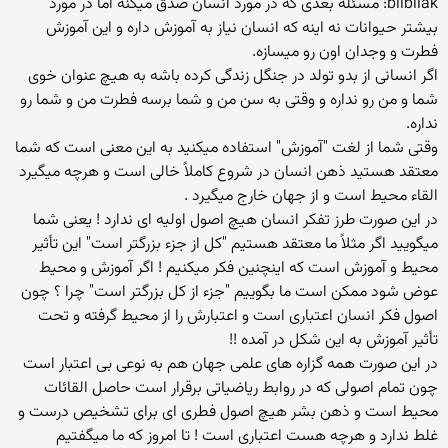
bilbilak: مسئله بعدی که در مورد انسان صدق میکنه اما در مورد
بیشتر حیوانات نه اینه که انسان نیاز به آموزش داره و این آموزش
فطرت و وجدان اون رو میسازه.
اگر انسانی از بدو تولد در جنگل زندگی کرده باشه به هیچ عنوان خوی
شما و من رو نداره و وقتی به سن من و شما برسه فطرت من و شما رو
نداره.
وقتی شما از لغت "آموزش" استفاده میکنید به این معنی است که شما
معتقد هستید ذهن انسان در شروع کاملاً خالی است و هرچه میگیرد
القاء محیط است و از جهان خارج میگیرد .
در این صورت طرز تفکر انسان هیچ اصول اولیه ای ندارد ! یعنی شما
میگویید اگر مثلاً ما معتقد هستیم "کل از جزء بزرگتر است" این تأثیر
محیط و آموزش است که اینچنین فکر میکنیم ! اگر آموزش و محیط
عوض شود ممکن است ما بگوییم "جزء از کل بزرگتر است" چرا ؟ چون
اصول فکر انسان اعتباری است و اعتبارش را از محیط گرفته و تحت
تأثیر آموزش به این شکل در آمده !!
در این صورت همه گزاره های علمی جهان هم به نوعی بی اعتبار است
چون تمام اصولی که در روابط ریاضیاتی برقرار است حاصل القائات
محیط است و ذهن بشر هیچ اصول فطری ای برای تشخیص درست و
غلط ندارد و هرچه هست اعتباری است ! تا امروز که ما میگفتیم