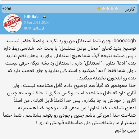
#296
کاربر
bilbilak
8 Jun 2011 20:57
ارسالها: 1079
booooogh: چون شما استدلال من رو رد نکردید و اصلاً حاضر نیستید
توضیح بدید کجای " محال بودن تسلسل" با بحث خدا شناسی ربط داره
، پس میشه نتیجه گرف شما هیچ استدلالی برای رد برهان نظم ندارید !
بنده "ادعا" ندارم ، "استدلال" دارم . استدلال رد بشه دیگه حرفی نیست
، ولی شما فقط "ادعا" میکنید و استدلالی ندارید و جای تعجب داره که
بنده رو اینجوری تخطئه میکنید .
خدا همونطور که قبلاً هم توضیح دادم قابل مشاهده نیست ، ولی
آثاری داره که قابل مشاهده است و کس دیگری تا حالا نتونسته چنین
آثاری از خودش به جا بگذاره . پس خدا کاملاً قابل اثباته . من اصلاً
ادعای شناخت خدا ندارم ! من مدعی اثبات وجود خدا هستم نه
شناخت خدا ! من کی باشم چنین وجودی رو بتونم بشناسم . شما حتماً
بیشتر از من شناختیش ولی متأسفانه قبولش نداری !
ببین برادرم