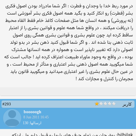
در مورد ربط خدا با وجدان و فطرت : اگر شما مادرزاد بودن اصول فکری
بشر (فطرت) رو انکار کنید و بگید همه اصول فکری بشر آموزشی است
(نه پرورشی) و همه انسان ها مثل صفحات کاغذ خام فقط القاء محیط
را دریافت میکنند ، در واقع شما همه علوم و قوانین بشری را از اعتبار
ساقط کرده اید چون علوم بشری و قوانین بشری همگی روی اصول
ثابت ذهنی بنا شده اند . و اگر شما قبول کنید ذهن بشر در بدو تولد
اصولی دارد که تغییر ناپذیر است و همواره در همه انسانها مشترک
بوده ، در واقع به وجود ماوراء طبیعت اعتراف کرده اید ! جالب است که
شما میگویید همه اصول ذهنی بشر اعتباری و متأثر از محیط است ، و
در عین حال علوم بشری را غیر اعتباری میدانید و میگویید قانون باید
مجرمان را کنترل و مجازات کند !
#293
کاربر
booooogh
8 Jun 2011 16:45
ارسالها: 130
bilbilak: بوق جان من تمام حرف های شما رو قبول دارم ولی اینکه