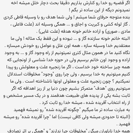
اگر قضیه رو خدا رو کنارش بذاریم دقیقا بحث دچار خلل میشه اخه
نمیدونم دیگه از این ساده تر بگم !
بنده متوجه حرفای شما میشم ! ولی شما هدف رو با وسیله قاطی کردی
. گاز لوله کشی و کبریت و اجاق و ... همگی وسیله اند (علت فاعلی ،
مادی ، صوری) و اراده خانم خونه هدفه (علت غایی) .
البته خانم خونه سازنده گاز و ... نبوده و این فقط یک مثاله ! ولی ما
معتقدیم خدا وسیله سازه ، همه اون علل و عوامل رو خودش میسازه .
نگاه کنید ما در همون مثال کتری نمیتونیم از راه وجود گاز و ... به وجود
اراده و وجود اون خانم برسیم ولی در حوزه خدا شناسی از اونجایی که
همه چیز ساخته خود خداست ، اگر ما زنجیره علت و معلولش رو پیدا
کنیم میتونیم به خدا برسیم ، ولی چرا روی "وجود" مخلوقات استدلال
نمیکنیم ؟ چون زنجیره علت و معلولی اونها ناشناخته است . ولی ما
میتونیم روی "هدف" متمرکز بشیم چون دنیا پر از ریز اهدافه که اگر
ثابت بشه یکی از پدیده های طبیعت هدفمند و در یک مسیر مشخص و
از راه انتخاب آفریده شده ، میشه خدا رو ثابت کرد .
به عبارت ساده تر ما میگیم "چگونه آفریده شده" رو نمیشه فهمید
(البته تا حدودی میشه ولی کافی نیست) اما "چرا آفریده شده" رو میشه
فهمید .
همه خدا ناباوران میگن "مخلوقات چرا ندارند" و "همگی بر اثر تصادف