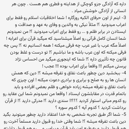
داره که آزادگی جزو کوچکی از هدایته و فطری هم هست . چون هر
انسانی از آزادگی خوشش میاد .
3- اینم از اون حرفای الکیه روزگاره ! شما اخلاقیات اسلام رو فقط برای
اعراب میدونید ؟! مثلاً نیکی به والدین و وفای به عهد و صداقت و
ایستادن در برابر ظلم و ... رو فقط برای اعراب میدونید ؟! من نمیدونم
شما انسان کامل قرآنی رو اصلاً میشناسید که میگید قرآن برای اعرابه !
اصلاً مگه عرب با غیر عرب چه فرقی میکنه ! همه انسانیم نه ؟! پس چه
فرقی میکنه که اون عرب باشه و ما نباشیم ؟! تو درست و غلط بودن
قانون چه تأثیری داره ؟! شما که اینجوری میگید من احساس نژاد
پرستی میکنم !!! واقعاً برای اعراب بوده !!! عجب !
4- ببخشید دین چطور باعث نفاق و تفرقه میشه ؟! دین که همش
انسان ها رو به صلح و برابری و برادری دعوت میکنه ! اون چیزی که
باعث نفاق و تفرقه میشه زیاده خواهی و ظلم بعضی افراده و باید
باتمام قدرت در مقابلشون ایستاد ! واقعا من نمیدونم شما این عقاید رو
رو کدوم مبانی استوار کردید ؟؟؟!! سندی دارید ؟! مدرکی دارید ؟! از قرآن
برداشت کردید ؟ کدوم آیه ؟ کدوم سوره ؟
5- شما اگر طبق تجربه شخصی به خدا اعتقاد دارید چطور میتونید بگید
دین باعث تفرقه میشه ؟! شما وقتی خدا رو قبول دارید مسلماً آخرت رو
هم قبول دارید و به طبع اون باید قرآن و پیامبر و ... رو هم قبول داشته