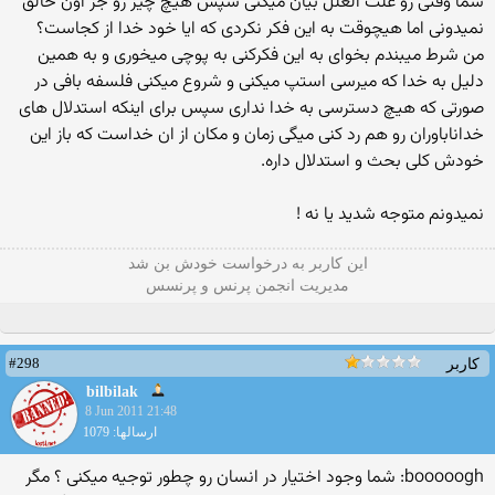
شما وقتی رو علت العلل بیان میکنی سپس هیچ چیز رو جز اون خالق
نمیدونی اما هیچوقت به این فکر نکردی که ایا خود خدا از کجاست؟
من شرط میبندم بخوای به این فکرکنی به پوچی میخوری و به همین
دلیل به خدا که میرسی استپ میکنی و شروع میکنی فلسفه بافی در
صورتی که هیچ دسترسی به خدا نداری سپس برای اینکه استدلال های
خداناباوران رو هم رد کنی میگی زمان و مکان از ان خداست که باز این
خودش کلی بحث و استدلال داره.
نمیدونم متوجه شدید یا نه !
این كاربر به درخواست خودش بن شد
مدیریت انجمن پرنس و پرنسس
#298
کاربر
bilbilak
8 Jun 2011 21:48
ارسالها: 1079
booooogh: شما وجود اختیار در انسان رو چطور توجیه میکنی ؟ مگر