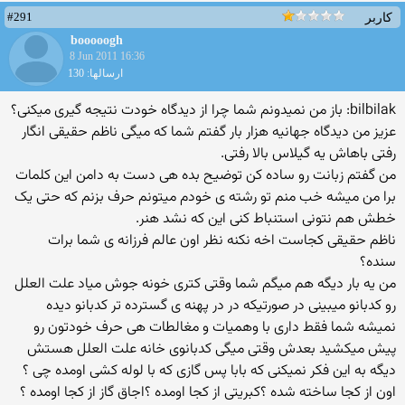
#291
کاربر
booooogh
8 Jun 2011 16:36
ارسالها: 130
bilbilak: باز من نمیدونم شما چرا از دیدگاه خودت نتیجه گیری میکنی؟
عزیز من دیدگاه جهانیه هزار بار گفتم شما که میگی ناظم حقیقی انگار
رفتی باهاش یه گیلاس بالا رفتی.
من گفتم زبانت رو ساده کن توضیح بده هی دست به دامن این کلمات
برا من میشه خب منم تو رشته ی خودم میتونم حرف بزنم که حتی یک
خطش هم نتونی استنباط کنی این که نشد هنر.
ناظم حقیقی کجاست اخه نکنه نظر اون عالم فرزانه ی شما برات
سنده؟
من یه بار دیگه هم میگم شما وقتی کتری خونه جوش میاد علت العلل
رو کدبانو میبینی در صورتیکه در در پهنه ی گسترده تر کدبانو دیده
نمیشه شما فقط داری با وهمیات و مغالطات هی حرف خودتون رو
پیش میکشید بعدش وقتی میگی کدبانوی خانه علت العلل هستش
دیگه به این فکر نمیکنی که بابا پس گازی که با لوله کشی اومده چی ؟
اون از کجا ساخته شده ؟کبریتی از کجا اومده ؟اجاق گاز از کجا اومده ؟