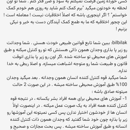
کسی خورده زمین فرصت نمیکنم به سود و ضرر فکر کنم . شما تو اون
لحظه به خودتون میگید "برم کمک کنم شاید یه روزی هم خودم کمک
خواستم" ؟ اگر اینجوری باشه که اصلاً اخلاقیات نیست ! معامله است !
این چجور اخلاقیه که ما به طمع کمک آیندگان دست به خیر و نیکی
بزنیم !
bilbilak: ببین شما تابع قوانین طبیعی خودت هستی . شما وجدانت
رو زیر پا بذاری وجدان همون ذاتی هستش که تو رو کنترل میکنه و طبق
اموزش های محیطی تو ساخته شده .اگر اون رو زیر پا بذاری انوقت
قانون و طبیعت شما رو متوجه اشباهت میسازه. و اصلا ربطی به خدا
نداره.
شما میگید قوه کنترل کننده انسان همون وجدانه . بعد میگید وجدان
100% طبق آموزش محیطی ساخته میشه . در این صورت 2 حالت
میتونه صادق باشه :
1- آموزش های محیطی برای همه افراد بشر یکسانه ، در نتیجه قوه
کنترل کننده همه افراد به یک صورت عمل میکنه . در اینصورت اولاً
انسان ها از خودشون اختیار ندارن پس کسی نمیتونه این آموزشها رو
زیر پا بذاره چون خود شما گفتید که وجدان همون ذات کنترل کننده
انسانه و طبق آموزش ساخته میشه . پس بحث مجازات و صحیح و