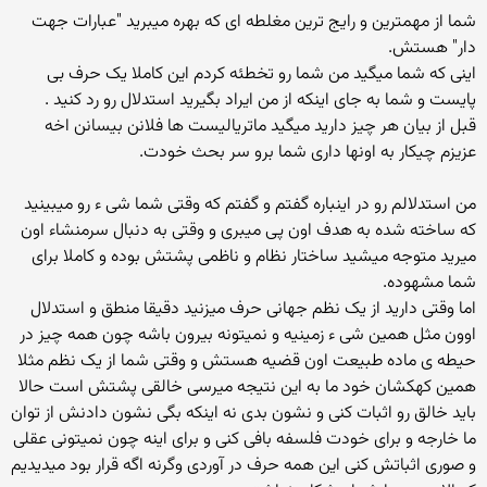
شما از مهمترین و رایج ترین مغلطه ای که بهره میبرید "عبارات جهت
دار" هستش.
اینی که شما میگید من شما رو تخطئه کردم این کاملا یک حرف بی
پایست و شما به جای اینکه از من ایراد بگیرید استدلال رو رد کنید .
قبل از بیان هر چیز دارید میگید ماتریالیست ها فلانن بیسانن اخه
عزیزم چیکار به اونها داری شما برو سر بحث خودت.
من استدلالم رو در اینباره گفتم و گفتم که وقتی شما شی ء رو میبینید
که ساخته شده به هدف اون پی میبری و وقتی به دنبال سرمنشاء اون
میرید متوجه میشید ساختار نظام و ناظمی پشتش بوده و کاملا برای
شما مشهوده.
اما وقتی دارید از یک نظم جهانی حرف میزنید دقیقا منطق و استدلال
اوون مثل همین شی ء زمینیه و نمیتونه بیرون باشه چون همه چیز در
حیطه ی ماده طبیعت اون قضیه هستش و وقتی شما از یک نظم مثلا
همین کهکشان خود ما به این نتیجه میرسی خالقی پشتش است حالا
باید خالق رو اثبات کنی و نشون بدی نه اینکه بگی نشون دادنش از توان
ما خارجه و برای خودت فلسفه بافی کنی و برای اینه چون نمیتونی عقلی
و صوری اثباتش کنی این همه حرف در آوردی وگرنه اگه قرار بود میدیدیم