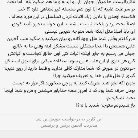
ماتریالیست ها میگن جهان ازلی و ابدیه و ما هم میگیم بله ! اما بحث
بر سر علت غاییه که آیا اون هم سلسله غیر متناهی داره ؟! خب
فلاسفه اومدن با دلایل زیاد اثبات کردن تسلسل در این مورد محاله .
اصلاً بحث برد و باخت نیست . شما با این حرف بنده رو تأیید کردی .
ای بابا اصلا مثل اینکه شما متوجه هیچی نیستی
من گفتم وقتی شما علل چهارگانه رو بیان میکنید و میگید علت آخرین
غایی هستش تا اینجا مشکلی نیست مشکل اینه وقتی ما به خالق
جهان می رسیم به جای اینکه اثبات کنی اون خالق کجاست و اثباتش
کنی هی داری از این علت غایی سوء استفاده میکنی برای قبول استدلال
خودتون در صورتی که شما مدارک کافی ندارید و فقط دارید از روی نتیجه
گیری از علل غایی خدا رو تعریف میکنید چرا؟
چون اگه نخواهید تعریف کنید به پوچی میخورید اگر قرار به درست
بودن حرف شما بود که تا امروز همه خداباور میشدن و من و شما اینجا
بحث نمیکردیم.
باز نمیدونم متوجه شدید یا نه؟!
این كاربر به درخواست خودش بن شد
مدیریت انجمن پرنس و پرنسس