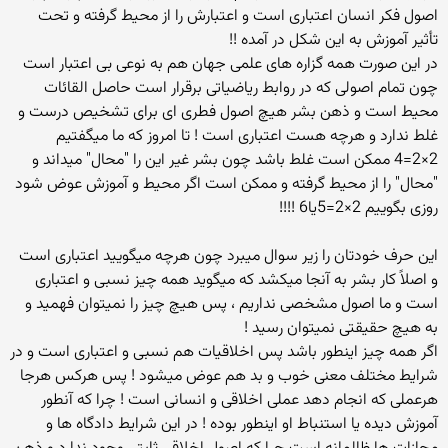
اصول فکر انسان اعتباری است و اعتبارش را از محیط گرفته و تحت
تأثیر آموزش به این شکل در آمده !!
در این صورت همه گزاره های علمی جهان هم به نوعی بی اعتبار است
چون تمام اصولی که در روابط ریاضیاتی برقرار است حاصل القائات
محیط است و ذهن بشر هیچ اصول فطری ای برای تشخیص درست و
غلط ندارد و هرچه هست اعتباری است ! تا امروز که ما میگفتیم
2×2=4 ممکن است غلط باشد چون بشر غیر این را "محال" میداند و
"محال" را از محیط گرفته و ممکن است اگر محیط و آموزش عوض شود
روزی بگوییم 2×2=5یا6 !!!!
این حرف خودتان را زیر سوال میبرد چون هرچه میگویید اعتباری است
و اصلاً کار بشر به آنجا میکشد که میگوید همه چیز نسبی و اعتباری
است و ما اصول مشخصی نداریم ، پس هیچ چیز را نمیتوان فهمید و
به هیچ حقیقتی نمیتوان رسید !
اگر همه چیز اینطور باشد پس اخلاقیات هم نسبی و اعتباری است و در
شرایط مختلف معنی خوب و بد هم عوض میشود ! پس هرکس هرجا
هرعملی که انجام دهد عملی اخلاقی و انسانی است ! چرا که آنطور
آموزش دیده یا استنباط او اینطور بوده ! در این شرایط دادگاه ها و