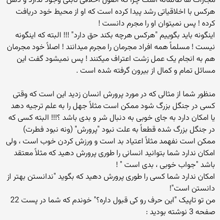
مجازات ها ظالمانه است چرا که اصول اخلاقی ثابتی وجود ندارد و ذهن
هرکس با اخلاقیاتی رشد پیدا کرده است که او از محیط خود دریافت
کرده ! پس نمیتوان او را مجرم دانست !
اینگونه باید بگوییم "هرکس هرچه بکند حق دارد" !!! البته که اینگونه
نیست ! مسلماً همه افراد مجرمان را مجرم میدانند ! اصلاً خود مجرمان
هم به انجام یک عمل زشت اعتراف میکنند ! پس نمیشود گفت این
مسائل تمام و کمال از بیرون گرفته شده است .
منظور شما از مثالی که در مورد پرورش انسان زدید این است که وقتی
کسی در جنگل بزرگ شود ممکن است مثلاً جهل را به علم ترجیه دهد
یا امکان دارد به جای خوبی به دنبال شر و بدی باشد ؟!!! البته کسی که
در جنگل بزرگ شده قطعاً به علت نبود "پرورش" (ونه نبود فطرت)
ممکن است نفهمد مثلاً اعتیاد بد است و ورزش کردن خوب است ، ولی
امکان ندارد شما بتوانید انسانی را طوری پرورش دهید که مثلاً معتقد
باشد "جواب خوبی ، بدی است " !
امکان ندارد شما کسی را طوری پرورش دهید که بگوید "ندانستن بهتر از
دانستن است"!
من تو تاپیک "این حرف رو کی قبول داره؟" خوندم که شما در پست 22
صفحه 3 نوشته بودید :