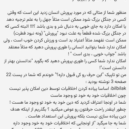
منظور شما از مثالی که در مورد پرورش انسان زدید این است که وقتی
کسی در جنگل بزرگ شود ممکن است مثلاً جهل را به علم ترجیه دهد
یا امکان دارد به جای خوبی به دنبال شر و بدی باشد ؟!!! البته کسی که
در جنگل بزرگ شده قطعاً به علت نبود "پرورش" (ونه نبود فطرت)
ممکن است نفهمد مثلاً اعتیاد بد است و ورزش کردن خوب است ، ولی
امکان ندارد شما بتوانید انسانی را طوری پرورش دهید که مثلاً معتقد
باشد "جواب خوبی ، بدی است " !
امکان ندارد شما کسی را طوری پرورش دهید که بگوید "ندانستن بهتر از
دانستن است"!
من تو تاپیک "این حرف رو کی قبول داره؟" خوندم که شما در پست 22
صفحه 3 نوشته بودید :
bilbilak: اساسا پیاده کردن اخلاقیات توسط دین امکان پذیر نیست
چون اخلاقیات خود به خود تو وجود ماست
شما در اونجا اعتراف کردید که دین خود به خود تو وجود ما هست !
چطور اینقدر راحت حرفتون رو عوض میکنید ؟ بگذریم از اینکه هدف
دین پیاده سازی نیست بلکه پرورش این استعداد هاست .
شما یه جا میگید "از اونجایی که اخلاقیات خود به خود وجود داره