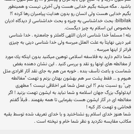
باشید . مگه میشه بگیم خدایی هست ولی آخرتی نیست و همینطور
بگیم خدایی هست ولی انسان رو بدون هدایت پیامبران رها کرده ؟!
bilbilak: بحث خداشناسی یه چیزه و بحث خداشناسی از دیدگاه ادیان
بخصوص این اسلام یه چیز دیگست.
بله ! مسلماَ خدا شناسی ادیان اللهی كاملتر و جامعتره . خدا شناسی
غیر دینی نهایتاَ به علت العلل میرسه ولی خدا شناسی دینی به چیزی
فراتر از اینها میرسه .
شما دائم دارید به فلاسفه اسلامی توهین میكنید بدون اینكه یك مورد
از مغالطه های اونها رو نقد و بررسی كنید . این نشان دهنده بغض
شماست و باعث تأسف بنده . خوبه من هم به جای نقد آثار افرادی مثل
هیوم و ... فقط پشت سر هم بهشون بهتان بزنم و تهمت "مغالطه
چی" رو نسبت بدم ؟! این عمل شما غیر اخلاقی نیست ؟ مطهری
ایدئولوگ بزرگ جهان اسلامه و شما نباید به ایشون تهمت بزنید ! اگر
مغالطه ای در آثار ایشون هست بفرمایی تا همه بفهمند . قبلاً گفتم
فحاشی و تهمت کار کیه !
شما هنوز خدای اسلام رو نشناختید و با خدای تعریف شده توسط بقیه
مکاتب مقایسه نکردید و نظر شما خام و نپخته است .