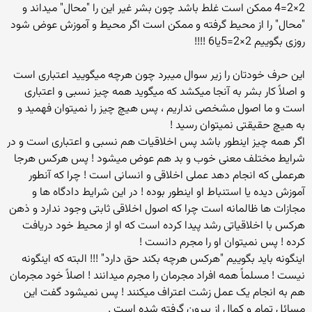
2×2=4 ممکن است غلط باشد چون بشر غیر این را "محال" میداند و
"محال" را از محیط گرفته و ممکن است اگر محیط و آموزش عوض شود
روزی بگوییم 2×2=5یا6 !!!!
این حرف خودتان را زیر سوال میبرد چون هرچه میگویید اعتباری است
و اصلاً کار بشر به آنجا میکشد که میگوید همه چیز نسبی و اعتباری
است و ما اصول مشخصی نداریم ، پس هیچ چیز را نمیتوان فهمید و
به هیچ حقیقتی نمیتوان رسید !
اگر همه چیز اینطور باشد پس اخلاقیات هم نسبی و اعتباری است و در
شرایط مختلف معنی خوب و بد هم عوض میشود ! پس هرکس هرجا
هرعملی که انجام دهد عملی اخلاقی و انسانی است ! چرا که آنطور
آموزش دیده یا استنباط او اینطور بوده ! در این شرایط دادگاه ها و
مجازات ها ظالمانه است چرا که اصول اخلاقی ثابتی وجود ندارد و ذهن
هرکس با اخلاقیاتی رشد پیدا کرده است که او از محیط خود دریافت
کرده ! پس نمیتوان او را مجرم دانست !
اینگونه باید بگوییم "هرکس هرچه بکند حق دارد" !!! البته که اینگونه
نیست ! مسلماً همه افراد مجرمان را مجرم میدانند ! اصلاً خود مجرمان
هم به انجام یک عمل زشت اعتراف میکنند ! پس نمیشود گفت این
مسائل تمام و کمال از بیرون گرفته شده است .