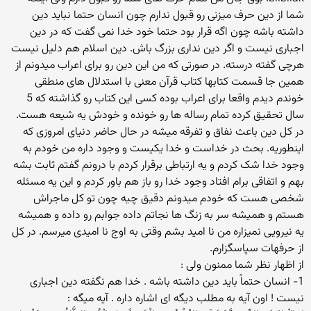
شما از دین حرف میزنی رو قبول ندارم چون انسان حتما نباید دین
داشته باشه چون اگه قرار بود حتما خود خدا نمی گفت که در دین
اجباری نیست و اگر دین نداری بزرگ باش. دین اسلام هم دلیل نیست
هرچی گفته درسته. در صورتی که من این دین رو برای اعراب میدونم از
همین جا قسمت کتابها کتاب قرآن معنی با استدلال های منطقی
خوندم دیدم واقعا برای اعراب بوده کسی این کتاب رو گذاشته که 5
سال تحقیق کرده تمام رساله ها رو خونده و خودش یه شیعه هست.
در کل دین باعث نفاق و تفرقه میشه در حال حاضر دنیای امروزی که
اینطوریه. بحث در خداست و خدا یکیست و وجود داره من خودم به
وجود خدا شک کردم و یه ارتباطی برقرار کردم با درونم گفتم ثابت بشه
بهم و اتفاقی برام افتاد وجود خدا رو باز هم باور کردم و این یه مسئله
شخصی هست که خودم میدونم دقیق چیه چون تو کل ماجراش
هستم و همیشه سر به زنگ ها نجاتم داده جوابم رو داده و همیشه
یه نیرویی نمیزاره من نا امید بشم وقتی به اوج نا امیدی میرسم. در کل
از حرفهات سپاسگزارم.
از اظهار نظر شما ممنون ولی :
1- انسان حتماً باید دین داشته باشه . خدا هم نگفته دین اجباری
نیست ! اون آیه به مطلب دیگه ای اشاره داره . آیه میگه :