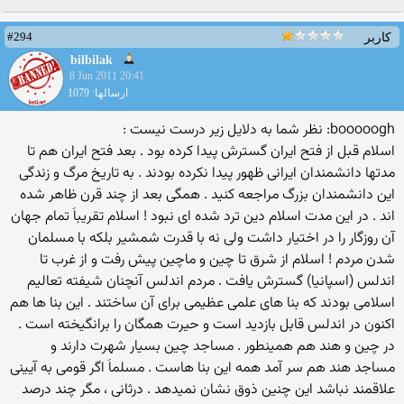
#294
کاربر
bilbilak
8 Jun 2011 20:41
ارسالها: 1079
booooogh: نظر شما به دلایل زیر درست نیست :
اسلام قبل از فتح ایران گسترش پیدا كرده بود . بعد فتح ایران هم تا
مدتها دانشمندان ایرانی ظهور پیدا نكرده بودند . به تاریخ مرگ و زندگی
این دانشمندان بزرگ مراجعه كنید . همگی بعد از چند قرن ظاهر شده
اند . در این مدت اسلام دین ترد شده ای نبود ! اسلام تقریباَ تمام جهان
آن روزگار را در اختیار داشت ولی نه با قدرت شمشیر بلكه با مسلمان
شدن مردم ! اسلام از شرق تا چین و ماچین پیش رفت و از غرب تا
اندلس (اسپانیا) گسترش یافت . مردم اندلس آنچنان شیفته تعالیم
اسلامی بودند كه بنا های علمی عظیمی برای آن ساختند . این بنا ها هم
اكنون در اندلس قابل بازدید است و حیرت همگان را برانگیخته است .
در چین و هند هم همینطور . مساجد چین بسیار شهرت دارند و
مساجد هند هم سر آمد همه این بنا هاست . مسلماَ اگر قومی به آیینی
علاقمند نباشد این چنین ذوق نشان نمیدهد . درثانی ، مگر چند درصد