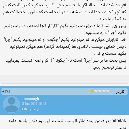
آفریده شده اند" . حالا اگر ما بتونیم حتی یک پدیده کوچک رو ثابت کنیم
که "چرا" داره ، خدا اثبات میشه ، و در اینجاست که قانون احتمالات هم
به کمک ما میاد .
پس چی شد ؟ ما دقیق نمیتونیم بگیم "گاز" از کجا اومده ، ولی میتونیم
بگیم "چرا" داره میسوزه !
خدا ناباوران میگن ما نه میتونیم بگیم "چگونه" و نه میتونیم بگیم "چرا"
. پس خدایی نیست . لاادری ها (نمیدانم گراها) هم میگن نمیتونیم
بگیم هست یا نه .
پس بحث ما بر سر "چرا" است نه "چگونه" ! اگر واضح نیست بفرمایید
تا بهتر توضیح بدم.
#292
کاربر
booooogh
8 Jun 2011 16:43
ارسالها: 130
bilbilak: در ضمن بنده ماتریالیست نیستم این رویادتون باشه ادامه
بدید