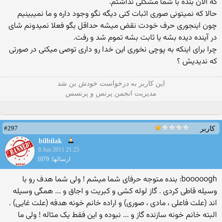
که الان بنده با شما مشکلی نداشتم.
حالا که نمیتونی صوری اثبات کنی دیگه نگو وجود داره و ما نمیبینیم
چون اینجوری حرف خودت نقض میشه حداقل بگو فعلا نمیدونم شای
در آینده دیده بشه یا ثابت بشه تموم شد و رفت.
چرا برای اینکه به پوچی نخوری این خدا رو داری توصی میکنی در صورتی
که ندیدیش ؟
این كاربر به درخواست خودش بن شد
مدیریت انجمن پرنس و پرنسس
#297
کاربر
bilbilak
8 Jun 2011 21:25
ارسالها: 1079
booooogh: بنده متوجه حرفای شما میشم ! ولی شما هدف رو با
وسیله قاطی کردی . گاز لوله کشی و کبریت و اجاق و ... همگی وسیله
اند (علت فاعلی ، مادی ، صوری) و اراده خانم خونه هدفه (علت غایی) .
البته خانم خونه سازنده گاز و ... نبوده و این فقط یک مثاله ! ولی ما