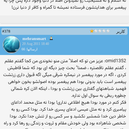
نه اسلام و نه مسیحیت رو نمیدونن اصلا در دنیا وجود داره پس چرا یه
پیغمبر برای هدایتشون فرستاده نمیشه تا گمراه و کافر از دنیا نرن!
#378
کاربر
mehransmart
20 Aug 2011 18:40
ارسالها: 66
omid1352: عزیز من تو كه اصلا" متن منو نخوندی من كجا گفتم عقلم
، گفتم عقلم ناقصتره ، ضمنا" بحث چیز دیگه ای بود كه شما قاطیش
كردی ، اگه در مورد پیغمبر در نیمكره شرقی میگی اگه قبول داری زرتشت
پیغمبر است باید بدونی بودا هم پیغمبر بوده اصولشو بخون خواهی
فهمید شباهتهای گفتاری بین زرتشت و بودا ، اینكه الان كره شمالی
چطوره ربطی به سوال اول نداره.
فکر کنم در مورد بودا هیچ اطلاعی نداری! بودا نه مثل محمد اداعای
پیامبری کرد و نه مثل عیسی ادعای پسری خدا کرد. بودا کسی رو به
خاطر دین خدا شمشیر نکشید و سر کسی رو از تنش جدا نکرد. بودا
شخصی شاهزاده بود ولی خودش مقام و ثروت و زندگی رو رها کرد و راه