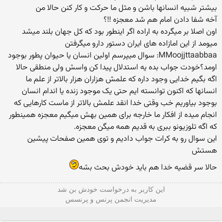
بیشتر شبیه انسانها باشن و مثل ما حرکت و کار کنن حالا من
آخه شفا دادن امام هم شد معجزه !!؟
اون اصلا بر میگرده به اراده اگر اینطور بود که کل جهان بلند میشد
میومد از این امازاده های ایران دستور دارو میگرفتن
MMoojjttaabbaa: سوال میپرسم اولین انسان یا حیوان پطور بوجود
اومد؟خودت جواب بده یه استدلال پیدا کن واسش ولی منطقی حالا
اگه بگیم خدایی وجود داره که علمش هزاران هزار بالاتر از علم ما
انسانها که اکنون توانسته ایم حتی یک موجود زنده یا اندام انسان
بوجود بیاوریم خب وقتی خدا انقد علمش بالاتر از ماست کارهایی که
انجام میده از افکار ما خارجه برای همین بهش میگیم معجزه همینطور
که اگه تلوزیونو ببری به قدیم همه میگن معجزه.
این سوال رو به کرات جواب دادیم و توی همین صفحات پیشین
هستش
حالا سر قضیه خدا هم باید خودش بحث بشه
این كاربر به درخواست خودش بن شد
مدیریت انجمن پرنس و پرنسس