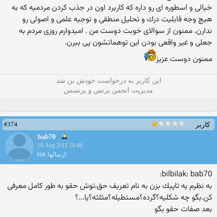
خیالی و اسطوره ای رو داره كه كاربرد اون در جذب كردن مردمیه كه به
هیچ وجه قابلیت درك و تحلیل منطقی و توجیه علمی و اصولی رو
ندارن. ممنون از سوالای خوبت دوست من . امیدوارم روزی مردم به
جعلی و غیر واقعی بودن این توهماتشون پی ببرن.
ممنون دوست عزیز
این كاربر به درخواست خودش بن شد
مدیریت انجمن پرنس و پرنسس
#374
کاربر
bab70
18 Aug 2011 19:46
ارسالها: 164
bilbilak: bab70:
به نظرم یه تاپیك بزن به نام تعریف حق،توش حقو به طور كامل معرفی
كن.بگو چه شكلیه؟گرده؟مستطیله؟مثلثه؟یا...؟
بعد صفات حقو بگو