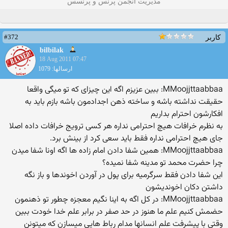
مدیریت انجمن پرنس و پرنسس
#372
کاربر
bilbilak
18 Aug 2011 07:47
ارسالها: 1079
MMoojjttaabbaa: ببین عزیزم اگه این چیزای که تو میگی واقعا
حقیقت نداشته باشه و ساخته ذهن اجدادمون باشه بازم باید به
افکارشون احترام بداریم
به نظرم خرافات هیچ احترامی نداره هر کسی ترویج خرافات داده اصلا
جای هیچ احترامی نداره فقط باید سعی کرد از بینش برد.
MMoojjttaabbaa: همین شفا دادن امام زاده ها اگه اونا شفا میدن
چرا حضرت محمد تو مدینه شفا نمیده؟
این شفا دادن فقط سرگرمیه برای پول در آوردن اخوندها و باز نگه
داشتن دکان اخوندیشون
MMoojjttaabbaa: در کل اگه به اینا نگیم معجزه چطور تو ذهنمون
حضمش کنیم علم ما هنوز در حد صفر در برابر علم خدا خودت ببین
وقتی با پیشرفت علم انسانها مدام رباط هایی میسازن که میتونن