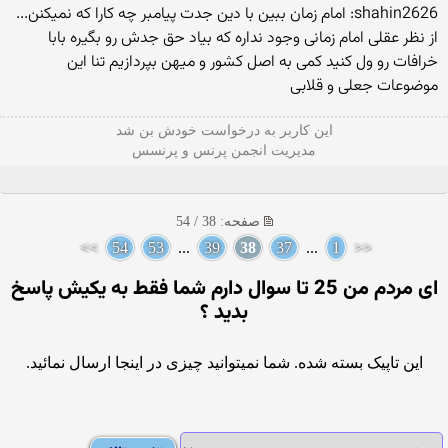
shahin2626: امام زمان ببین با دین جدت پیامبر چه كارا كه نمیكنن...
از نظر عقلی امام زمانی وجود نداره كه بیاد حق جدش رو بگیره بابا
خرافات رو ول كنید كمی به اصل كشور و میهن بپردازیم تنا این
موضوعات جعلی و قلابی
این كاربر به درخواست خودش بن شد
مدیریت انجمن پرنس و پرنسس
صفحه: 38 / 54
>>
54
53
...
39
38
37
...
1
<<
ای مردم من 25 تا سوال دارم شما فقط به یکیش پاسخ
بدید ؟
این تاپیک بسته شده. شما نمیتوانید چیزی در اینجا ارسال نمائید.