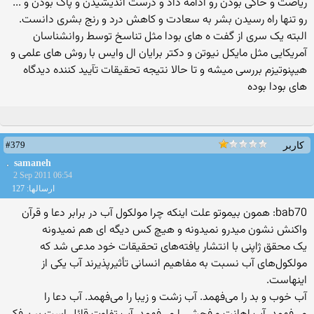
ریاضت و خاکی بودن رو ادامه داد و درست اندیشیدن و پاک بودن و ...
رو تنها راه رسیدن بشر به سعادت و کاهش درد و رنج بشری دانست.
البته یک سری از گفت ه های بودا مثل تناسخ توسط روانشناسان
آمریکایی مثل مایکل نیوتن و دکتر برایان ال وایس با روش های علمی و
هیپنوتیزم بررسی میشه و تا حالا نتیجه تحقیقات تآیید کننده دیدگاه
های بودا بوده
#379
کاربر
samaneh
2 Sep 2011 06:54
ارسالها: 127
bab70: همون بیموتو علت اینکه چرا مولکول آب در برابر دعا و قرآن
واکنش نشون میدرو نمیدونه و هیچ کس دیگه ای هم نمیدونه
یک محقق ژاپنی با انتشار یافته‌های تحقیقات خود مدعی شد که
مولکول‌های آب نسبت به مفاهیم انسانی تأثیرپذیرند آب یکی از
اینهاست.
آب خوب و بد را می‌فهمد. آب زشت و زیبا را می‌فهمد. آب دعا را