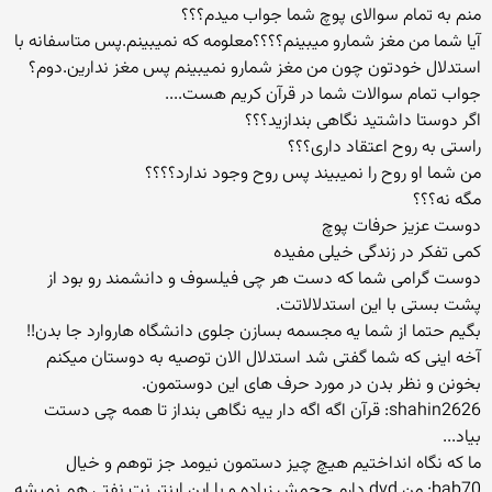
منم به تمام سوالای پوچ شما جواب میدم؟؟؟
آیا شما من مغز شمارو میبینم؟؟؟؟معلومه که نمیبینم.پس متاسفانه با
استدلال خودتون چون من مغز شمارو نمیبینم پس مغز ندارین.دوم؟
جواب تمام سوالات شما در قرآن کریم هست....
اگر دوستا داشتید نگاهی بندازید؟؟؟
راستی به روح اعتقاد داری؟؟؟
من شما او روح را نمیبیند پس روح وجود ندارد؟؟؟؟
مگه نه؟؟؟
دوست عزیز حرفات پوچ
کمی تفکر در زندگی خیلی مفیده
دوست گرامی شما كه دست هر چی فیلسوف و دانشمند رو بود از
پشت بستی با این استدلالاتت.
بگیم حتما از شما یه مجسمه بسازن جلوی دانشگاه هاروارد جا بدن!!
آخه اینی كه شما گفتی شد استدلال الان توصیه به دوستان میكنم
بخونن و نظر بدن در مورد حرف های این دوستمون.
shahin2626: قرآن اگه اگه دار ییه نگاهی بنداز تا همه چی دستت
بیاد...
ما كه نگاه انداختیم هیچ چیز دستمون نیومد جز توهم و خیال
bab70: من dvd دارم.حجمش زیاده و با این اینتر نت نفتی هم نمیشه