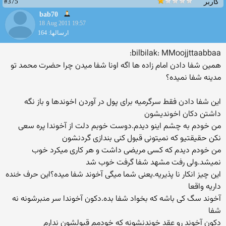
#375
کاربر
bab70
18 Aug 2011 19:57
ارسالها: 164
bilbilak: MMoojjttaabbaa:
همین شفا دادن امام زاده ها اگه اونا شفا میدن چرا حضرت محمد تو
مدینه شفا نمیده؟
این شفا دادن فقط سرگرمیه برای پول در آوردن اخوندها و باز نگه
داشتن دکان اخوندیشون
من خودم به چشم اینو دیدم.دوست خوبم دلت از آخوندا پره سعی
نکن حقیقتیو که نمیتونی قبول کنی بندازی گردنشون
من خودم دیدم که کسی مریضی داشت و هر کاری میکرد خوب
نمیشد.ولی رفت مشهد شفا گرفت خوب شد
این چیز انکار نا پذیریه.یعنی شما میگی آخوند شفا میده؟این حرف خنده
داریه واقعا
آخوند سگ کی باشه که بخواد شفا بده.دکون آخوندا سر منبرشونه نه
شفا
دکون آخوند رو عقد خوندنشونه که خودمم قبولشون ندارم