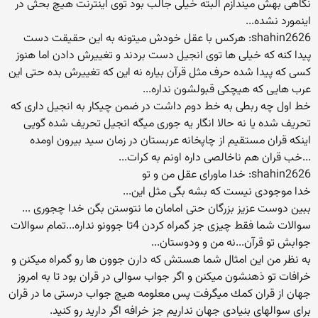
نگاهی بهش میندازم البته خیلی جالب بود توی اینترنت هیچ بحثی در
اینمورد نشده...
shahin2626: هركس با عقل خودش میتونه به این حقیقت دست
پیدا كنه كه خیلی ها توی انجیل دست بردند و تغییرش دادن اما هنوز
كسی كه پیدا شده حرف مثل قرآن بیاره نه این كه تغییرش بده حتی این
عرب هایی كه هیچكی قبولشون نداره...
خط اول چه ربطی به خط دوم داشت در ضمن چیكار به انجیل داری كه
تحریف شده یا نه حالا انگار یه جوری میگه انجیل تحریف شده گویی
اینكه قران مستقیم از چاپخانه عربستان در زمان سید بیرون اومده
...خب قران هم ناخالصی داره اونم به كرات...
shahin2626: خدا ماورای عقل من و تو
خدا موجودی نیست كه بشه بگی مثل این...
ببین دوست عزیز بزرگان حتی امامان ما نتوستن بگن خدا چجوری ...
سوالات شما فقط چیزی جز گمراه كردن 4تا جوونو نداره...تمام سوالات
جوابش تو قرآن...نه من و ودوستان...
به نظر من این امثال شما هستش كه دارن جوون ها رو گمراه میكنن و
خرافات تو ذهنشون میكنن و اگر جواب سوالی در قران بود تا به امروز
جهان از قران كمك میگرفت پس معلومه هیچ جواب درستی ما در قران
برای سوالهای بنیادی جهان نداریم جز خرافه اگر دارید رو كنید.