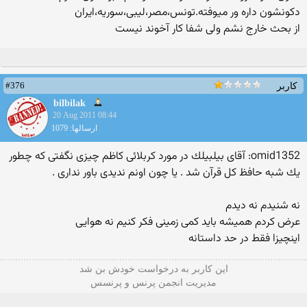
دکونشون داره ور میوفته.تونس،مصر،لیبی،سوریه،ایران
از بحث خارج نشم ولی شفا کار آخوند نیست
#376
کاربر
bilbilak
20 Aug 2011 08:44
ارسالها: 1079
omid1352: آقای بیلبیلك در مورد كربلائی كاظم چیزی نگفتی كه چطور
یك شبه حافظ كل قرآن شد . یا چون اونم ندیدی باور نداری .
نه شنیدم نه دیدم
عرض کردم همیشه باید کمی زمینی فکر کنیم نه هوایی
اینچیزا فقط در حد داستانه
این كاربر به درخواست خودش بن شد
مدیریت انجمن پرنس و پرنسس