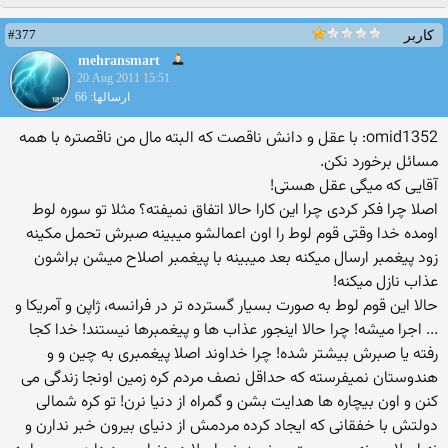
#377
کاربر
mehransmart
20 Aug 2011 15:51
ارسالها: 66
omid1352: با عقل و دانش ناقصت كه البته مال من ناقصتره با همه
مسائل برخورد نكن.
آقایی که میگی عقل هستی!
اصلا چرا فکر کردی چرا این کارا حالا اتفاق نمیفته؟ مثلا تو سوره لوط
اومده خدا وقتی قوم لوط را اون اعمالشو میبینه صبرش تحمل مکینه
زود پیغمبر ارسال میکنه بعد میبینه با پیغمبر اصلاح میشن براشون
عذاب نازل میکنه!
حالا این قوم لوط به صورت بسیار گسترده تر در فرانسه، ژاپن و آمریکا و
... اجرا میشه! چرا حالا اینجور عذاب ها و پیغمبرها نیستند! خدا کجا
رفته یا صبرش بیشتر شده! چرا خداوند اصلا پیغمبری به چین و و
هندوستان نمیفرسته که حداقل نصف مردم کره زمین اونجا زندگی می
کنن و اون بیچاره ها هدایت بشن و گمراه از دنیا نرن! تو کره شمالی
دولتش با خفقانی که ایجاد کرده مردمش از دنیای بیرون خبر ندارن و