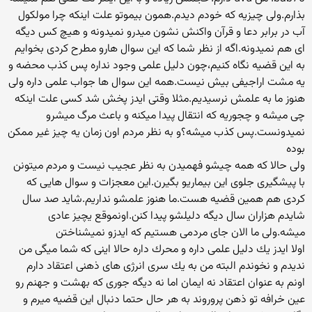
بذارم.ولی چیزیه که خودم دیدم.همون بیموتو علت اینکه چرا مولکول
آب در برابر دعا و قرآن واکنش نشون میدرو نمیدونه و هیچ کس دیگه
ای هم نمیدونه.اگه از نظر شما که این سوال هارو مطرح کردی بخوایم
به این قضیه نگاه کنیم،چون دلیل علمی وجود نداره پس کذب محضه و
یه مشت اراجیفی بیش نیست.همه این سوال ها جواب علمی داره ولی
هنوز ما به علمش نرسیدیم.مثلا وقتی ایدز پخش شد کسی علت اینکه
چی میشه و چجوریه که انتقال پیدا میکنه و باعث مرگ میشرو
نمیدونست.پس کذب میشه؟و به نظر مردم اون زمان یه چیز غیر ممکن
بوده
ولی حالا که همه چیشو فهمیدن به نظر عجیب نیست و مردم میتونن
با پیشگیری جلوی این بیماریو بگیرن.این معجزات و سوال هایی که
کردی هم همین قضیه هست.ما هنوز علمشو نداریم.شاید صد سال
شایدم هزاران سال دیگه دلیلشو پیدا کنن.اونموقع یچیز عادی
میشه.ولی ما الان جای مردمی هستیم که ایدزو نمیشناختن
اولا ایدز یك دلیل علمی داره و محرك داره حالا اینی كه شما میگی من
ندیدم و نخوندم البته من به یك سری انرژی های ذهنی اعتقاد دارم
اونم به عنوان اعتقاد نه ایمان اما نه دیگه جوری كه بهشت و جهنم رو
عین خرافه تو ذهن پروروند به هر حال حتما دنبال این قضیه میرم و