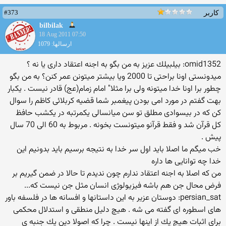
#373
کاربر
bilbilak
18 Aug 2011 07:50
ارسالها: 1079
omid1352: بیلبیلك عزیز به من بگو به اجنه اعتقاد داری یا نه ؟
میدونستی اونا براحتی تا 2000 ویا بیشتر میتونن عمر كنن؟ به من بگو
چطور برا اونا خدا میتونه ولی برا مثلا" امام زمام(عج) قادر نیست . یكبار
بهت گفتم در مورد امی بودن پیغمبر شما قضیه كربلائی كاظم را سوال
كن كه در بیسوادی مطلق تو سن میانسالی یكمرتبه در یكشب حافظ
كل قرآن شد و فقط قرآنو میتونست بخونه . مربوط به 60 الی 70 سال
پیش .
خب میگم ما اصلا باید اول سر خدا به نتیجه برسیم باید بدونیم این
خدا چه توانایی ها داره
من که اصلا به اجنه اعتقاد ندارم چون ندیدم تا حالا در ضمن گیریم بر
فرض محال جن هم باشه فیزیولوژی انسان مثل جن نیست که...
persian_sat: دوستان عزیر به این داستانها و افسانه ها در فلسفه باور
های اسطوره ای گفته می شه . هیچ دلیل منطقی و استدلال محكمی
برای اثبات هیچ یك از اینها نیست . چرا كه اصولا دین یك جنبه ی