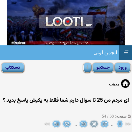
☰
انجمن لوتی
مذهب
ای مردم من 25 تا سوال دارم شما فقط به یکیش پاسخ بدید ؟
صفحه: 38 / 54
>>
54
53
...
39
38
37
...
1
<<