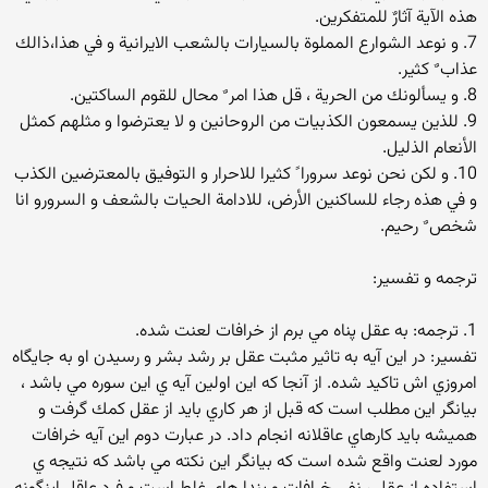
هذه الآية آثارٌ للمتفكرين.
7. و نوعد الشوارع المملوة بالسيارات بالشعب الايرانية و في هذا،ذالك
عذاب ٌ كثير.
8. و يسألونك من الحرية ، قل هذا امر ٌ محال للقوم الساكتين.
9. للذين يسمعون الكذبيات من الروحانين و لا يعترضوا و مثلهم كمثل
الأنعام الذليل.
10. و لكن نحن نوعد سرورا ً كثيرا للاحرار و التوفيق بالمعترضين الكذب
و في هذه رجاء للساكنين الأرض، للادامة الحيات بالشعف و السرورو انا
شخص ٌ رحيم.
ترجمه و تفسير:
1. ترجمه: به عقل پناه مي برم از خرافات لعنت شده.
تفسير: در اين آيه به تاثير مثبت عقل بر رشد بشر و رسيدن او به جايگاه
امروزي اش تاكيد شده. از آنجا كه اين اولين آيه ي اين سوره مي باشد ،
بيانگر اين مطلب است كه قبل از هر كاري بايد از عقل كمك گرفت و
هميشه بايد كارهاي عاقلانه انجام داد. در عبارت دوم اين آيه خرافات
مورد لعنت واقع شده است كه بيانگر اين نكته مي باشد كه نتيجه ي