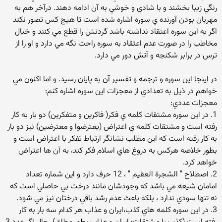
رنگي زيبا بخشند و با شادي و خوشي به آن ادامه دهند. درآخر هم به
مهربان بودن آورنده ي سوره اشاره شده است تا هيچ كس تصور نكند
اگر به اين سوره اعتقاد نداشته باشد گردنش را قطع مي كنند و خيال
مخاطب را در صورت عدم اعتقاد به سوره راحت نگه مي دارد و او را از
ترس در برابر شكنجه و آتش دور مي دارد.
در اينجا اين سوره و ترجمه و تفسير آن به پايان رسيد. و اما اكنون مي
خواهم در ذيل به تعدادي از معجزات اين سوره اشاره كنم:
معجزات عددي:
1. در اين سوره مشتقات كلمه ي فكر( فاكرين و متفكرين) دو بار به كار
رفته است و مشتقات كلمه ي اعتراض (يعترضوا و معترضين) نيز دو بار
به كار رفته است كه اين مطلب نشانگر ارتباط تفكر با اعتراض است و
بطور خلاصه هركس به دروغ هاي اسلام فكر كند، به آن ها اعتراض
خواهد كرد.
2. اصطلاح " الشجرة العقيم " ، 12 حرف دارد و اين شماره تعداد
امامان شيعه مي باشد كه وجودشان مانند درخت بي حاصلي است كه
نه تنها سودي ندارد ، بلكه باعث عدم رشد باقي درختان نيز مي شود.
3. در اين سوره كلمه هاي كذب،ايران و عذاب هر كدام سه بار به كار