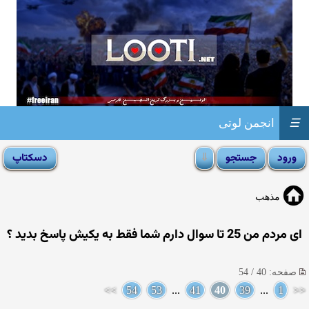
☰
انجمن لوتی
مذهب
ای مردم من 25 تا سوال دارم شما فقط به یکیش پاسخ بدید ؟
صفحه: 40 / 54
>>
54
53
...
41
40
39
...
1
<<