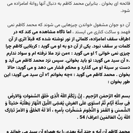
فاتحه ای بخوان . بنابراین محمد کاظم به دنبال آنها روانة امامزاده می
شود.
آن دو جوان مشغول خواندن چیزهایی می شوند که محمد کاظم نمی
فهمد و ساکت کناری می ایستد ،
اما ناگاه مشاهده می کند که در
اطراف سقف امامزاده، کلماتی از نور نوشته شده که قبلاً اثری از آن
کلمات بر سقف نبود. یکی از آن دو به او می گوید : کربلایی کاظم چرا
چیزی نمی خوانی ؟ او می گوید : »من نزد ملا نرفته ام و سواد ندارم
.« آن سید می گوید: تو باید بخوانی. سپس نزد محمد کاظم می آید و
دست بر سینة او می گذارد و محکم فشار می دهد و می گوید: حالا
بخوان . محمد کاظم می گوید : »چه بخوانم ؟« آن سید می گوید: این
طور بخوان :
بسم اللهِ الرَّحمَنِ الرَّحِیم . إِنَّ رَبَّکُمُ اللهُ الَّذِی خَلَقَ السَّمَواتِ وَالارضَ
فِی سِتَّةِ أیَّامٍ ثُمَّ استَوَی عَلَی العَرشِ یُغشِی اللَّیلَ النَّهَارَ یَطلُبُهُ حَثیثاً وَ
الشَّمسَ وَ القَمَرَ وَ النُّجُومَ مُسَخَّراتِ بِأمرِهِ ، ألاَ لَهُ الخَلقُ وَ الاَمرُ تَبَارَکَ
اللهُ رَبُّ العَالمَیِنَ اعراف/ 54 .
محمد کاظم آن آیه و چند آیة بعدی را به همراه آن سید می خواند و