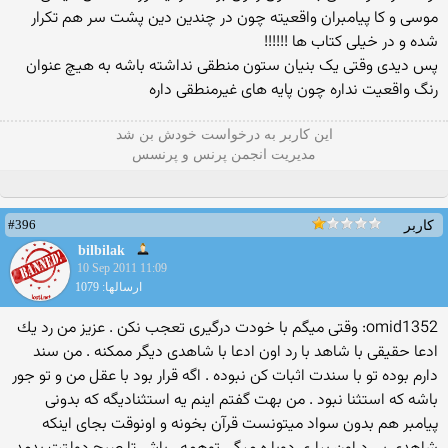
موسی و کا پیامبران واقعیته چون در چندین دین پشت سر هم تکرار
شده و در خیلی کتاب ها !!!!!!
پس دیدی وقتی یک بنیان ستون منطقی نداشته باشه به هیچ عنوان
رنگ واقعیت نداره چون پایه های غیرمنطقی داره
این كاربر به درخواست خودش بن شد
مدیریت انجمن پرنس و پرنسس
#396
کاربر
bilbilak
10 Sep 2011 11:09
ارسالها: 1079
omid1352: وقتی میگم با خودت درگیری تعجب نكن . عزیز من رد یك
ادعا حقیقی با شاهد با رد اون ادعا با شاهدی دیگر ممكنه . من سند
دارم بوده تو با سندت اثبات كن نبوده . اگه قرار بود با عقل من و تو جور
باشه كه استثنا نبود . من بهت گفتم اینم یه استثنادیگه كه بدونی
پیامبر هم بدون سواد میتونست قرآن بخونه و اونوقت بجای اینكه