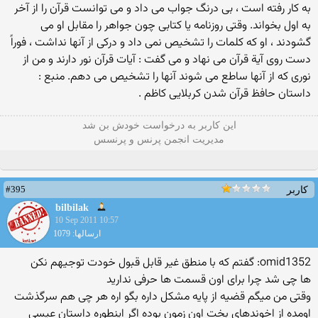
به کار رفته است ، بی درنگ جواب می داد و می توانست قرآن را از آخر
به اول بخواند. وقتی روزنامه یا کتابی چون جواهر را مقابل او می
گشودند ، او که کلمات را تشخیص نمی داد و درکی از آنها نداشت ، فوراً
دست روی آیة قرآن می نهاد و می گفت : آیات قرآن نور دارند و من از
نوری که از آنها ساطع می شوند آنها را تشخیص می دهم. منبع :
داستان حافظ قرآن شدن کربلایی کاظم .
این كاربر به درخواست خودش بن شد
مدیریت انجمن پرنس و پرنسس
#395
کاربر
bilbilak
10 Sep 2011 10:57
ارسالها: 1079
omid1352: گفتم كه با منطق غیر قابل قبول خودت توجیهم نكن
ها چی شد چرا برای اون قسمت ها حرفی ندارید
وقتی من میگم قضیه از پایه مشکل داره بگو اره هر چی هم سرگذشت
اومده از اخوندهای بخت اون زمون بوده اگر اینطوره داستان عیسی