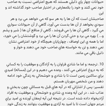
حيوانات چهار پاي ذليلي هستند كه هيچ اعتراضي نسبت به صاحب
خود نمي كنند و خود را بلامعارض در اختيار صاحب خود گذاشته اند و
اين
صاحبشان است كه آن ها را به هر سو كه مي خواهد مي برد و هر
سودي بخواهد از آن ها بدست مي آورد، گاهي از آن حيوانات سواري
مي گيرد ، گاهي آن ها را مي فروشد ، گاهي از منافع آن ها ( شير و پشم
و... ) بهره مي برد و حتي گردن آن ها را مي برد و گوشتشان را مي خورد،
اما با همه ي اين اوصاف ، چهارپايان هيچگاه از خود اعتراضي نشان
نمي دهند و تن به خواسته هاي صاحب خود مي دهند و خوار و
ذليل باقي مي مانند.
10. ترجمه: و اما ما شادي فراوان را به آزادگان و موفقيت را به كساني
كه به دروغ اعتراض مي كنند ، وعده مي دهيم و در اين {مساله} اميدي
براي ساكنين زمين است تا با شادي و خوشحالي به زندگي خود ادامه
دهند و من شخصي مهربان هستم.
تفسير: پس از اشاراتي كه در آيه هاي قبل به مسائلي چون بدبختي و
عذاب شد ، در اين آيه وعده ي شادي و خوشحالي و موفقيت به افراد
آزاديخواه داده شده است. در نتيجه اين آيه ارمغان آورنده ي اميد براي
مردم جهان است تا با اميد به آزادي و موفقيت بتوانند به زندگي خود