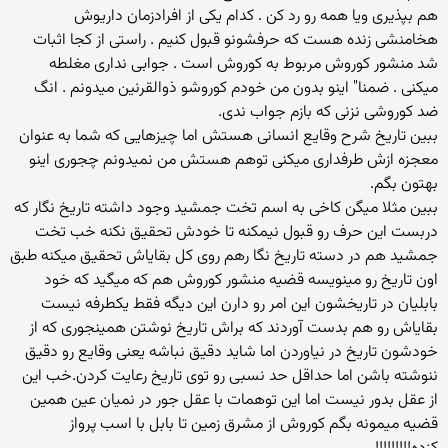
هم بپذیری ویا همه رو رد كن . كدام یكی از افرادزمان داریوش
هخامنشی زنده هست كه حرفشونو قبول كنیم . راستی از كجا اثبات
شد منشور كوروش مربوط به كوروش است . جوابی نداری مغلطه
میكنی . ضمنا" اینو بدون من خودم كوروشو ذوالقرنین میدونم . انگ
ضد كوروشی نزنی كه بازم جواب ندی.
ببین تاریخ شرح وقایع انسانی هستش اما چیزهایی كه شما به عنوان
معجزه ازش طرفداری میكنی توهم هستش من نمیدونم چجوری اینو
بهتون بگم.
ببین مثلا میگن كاخی به اسم تخت جمشید وجود داشته تاریخ نگار كه
دربست این حرف رو قبول نیمكنه تا خودش تحقیق نكنه خب تخت
جمشید هم در دسته تاریخ نگا رهم روی كل بقایاش تحقیق میكنه طبق
اون تاریخ رو مینویسه قضیه منشور كوروش هم كه میگید كه خود
بابلیان در تاریخشون این امر رو دارن این دیگه فقط یكطرفه نیست
بقایاش رو هم بدست آوردند كه براش تاریخ نوشتن همینجوری كه از
خودشون تاریخ در نیاوردن اما شاید دقیق نباشه یعنی وقایع رو دقیق
ننوشته باشن اما حداقل حد نسبی رو توی تاریخ رعایت كردن.خب این
از عقل بدور نیست اما این توهمات با عقل جور در نمیان عین همین
قضیه میمونه بگم كوروش از مشرق زمین تا بابل با اسب پرواز