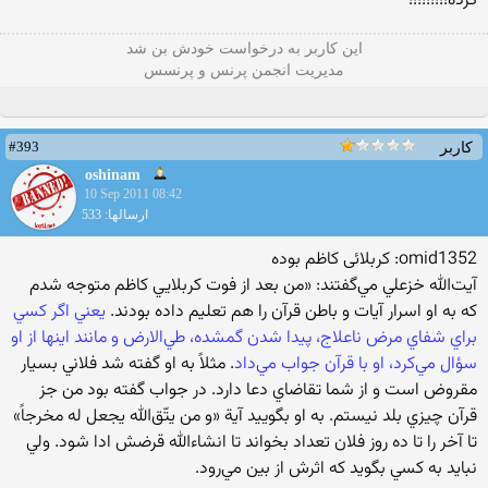
كزده!!!!!!!!!
این كاربر به درخواست خودش بن شد
مدیریت انجمن پرنس و پرنسس
#393
کاربر
oshinam
10 Sep 2011 08:42
ارسالها: 533
omid1352: كربلائی كاظم بوده
آيت‌الله خزعلي مي‌گفتند: «من بعد از فوت كربلايي كاظم متوجه شدم
كه به او اسرار آيات و باطن قرآن را هم تعليم داده بودند.
يعني اگر كسي
براي شفاي مرض ناعلاج، پيدا شدن گمشده، طي‌الارض و مانند اينها از او
سؤال مي‌كرد، او با قرآن جواب مي‌داد
. مثلاً به او گفته شد فلاني بسيار
مقروض است و از شما تقاضاي دعا دارد. در جواب گفته بود من جز
قرآن چيزي بلد نيستم. به او بگوييد آية «و من يتّق‌الله يجعل له مخرجاً»
تا آخر را تا ده روز فلان تعداد بخواند تا انشاءالله قرضش ادا شود. ولي
نبايد به كسي بگويد كه اثرش از بين مي‌رود.