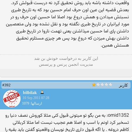
واقعیت داشته باشه بابد روش تحقیق كرد نه دربست قبولش كرد.
بعدش قضیه این عین اون حرف امام حسین بود كه به تاریخ طبری
نسبتش میدادن و همش دروغ بود اصلا اما حسین اون حرف رو در
مورد ایرانیان در تاریخ طبری نگفته بود و نقل نشده بود ولی متعصبین
داشتن پای اما حسین میذاشتن یعنی تهمت ناروا در تاریخ طبری
داشتن بهش میزدن كه دروغ بود پس هر چیزی مستلزم تحقیق
هستش همین.
این كاربر به درخواست خودش بن شد
مدیریت انجمن پرنس و پرنسس
#392
کاربر
bilbilak
10 Sep 2011 07:28
ارسالها: 1079
omid1352: به من بگو تو میتونی قبول كنی مثلا كوروش نصف دنیا رو
تسخیر كرد اونم با اسب و اصلا هم عجیب نیست اما مثلا كربلائی
كاظم دروغه . یا اگه قبول داری تاریخ نویسان واقعیتو گفتن باید بقیه را