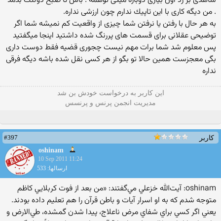
شاهدی بر رد اون بیاری دوباره میگی توهمه . باش تا صبح دولتت بدمد
. من دیگه كاری با این تاپیك ندارم چون ارزشی نداره.
به هر حال با رفتن یا نرفتن شما چیزی از واقعیت کم نمیشه شما اگر
توضیحی عقلانی برای قسمت های پررنگ شده داشتید اینجا میگفتید
پس معلوم شد شما برات مهم نیست چجوری قضیه فقط دوست داری
بگی معجزست همین حالا تو بگو از هر کسی نقل شده باشه دیگه فرقی
نداره
این كاربر به درخواست خودش بن شد
مدیریت انجمن پرنس و پرنسس
#397
کاربر
oshinam
10 Sep 2011 11:24
ارسالها: 533
oshinam: آيت‌الله خزعلي مي‌گفتند: «من بعد از فوت كربلايي كاظم
متوجه شدم كه به او اسرار آيات و باطن قرآن را هم تعليم داده بودند.
يعني اگر كسي براي شفاي مرض ناعلاج، پيدا شدن گمشده، طي‌الارض و