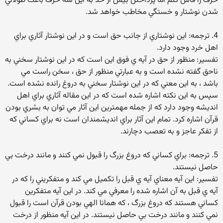
حرف را فاش كنم اما پرداختن بيش از حد به اين سه حرف باعث طولاني
شدن نوشتار و خستگي مخاطب خواهد شد.
4. ترجمه: اين نوشتاري از جانب حق است و در اين نوشتار آثاري براي
اهل خرد وجود دارد.
تفسير: منظور از حق در آيه ي فوق اين است كه در اين نوشتار سخني به
ناحق گفته نشده است و به عبارتي منظور از حق ، سخن راست مي
باشد ، به اين معني كه در اين نوشتار سخني به دروغ رانده نشده است.
سپس به اين نكته اشاره شده است كه در اين مقاله آثاري براي اهل
انديشه وجود دارد كه از جمله مهمترين اين آثار مي توان به بشري بودن
قرآن اشاره كرد. تمام اين آثار براي انديشمندان است نه براي كساني كه
از تفكر عاجز و به تعصب دچارند.
5. ترجمه: براي كساني كه دروغ بزرگ را قبول نمي كنند و مانند درخت بي
حاصل نيستند.
تفسير: اين آيه معناي آيه ي قبل را تكميل مي كند و متفكريني را كه در
آيه ي قبل به آن اشاره شده را معرفي مي كند. در اين آيه متفكرين
كساني هستند كه دروغ بزرگ ، كه همانا الهي بودن قرآن است را قبول
نمي كنند و مانند درخت بي حاصل نيستند. در اين آيه منظور از درخت