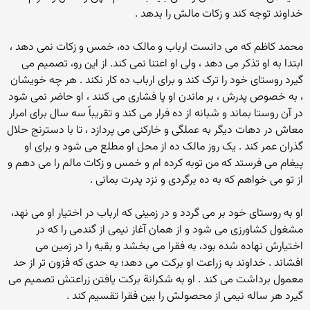
خداوند توجه کند و زکات مالش را بدهد .
محمد کاظم که می دانست ارباب و مالک ده، خمس و زکات نمی دهد ،
ابتدا به او تذکر می دهد ، ولی او اعتنا نمی کند. از این رو، تصمیم می
گیرد روستای خود را ترک کند و برای ارباب ده کار نکند . هر چه خویشان
، به خصوص پدرش ، بر ماندن او پا فشاری می کنند ، او حاضر نمی شود
در آن روستا بماند و شبانه از ده فرار می کند و تقریباً سه سال برای امرار
معاش در دهات دیگر به عملگی و خارکنی می پردازد ، تا با دسترنج حلال
گذران عمر کند . یک روز مالک ده از محل او مطلع می شود و برای او
پیغام می فرستد که من توبه کرده ام و خمس و زکات مالم را می دهم و
از تو می خواهم که به ده برگردی و نزد پدرت بمانی .
او به روستای خود بر می گردد و در زمینی که ارباب در اختیار او می نهد،
مشغول کشاورزی می شود و از همان آغاز نیمی از گندمی را که در
اختیارش نهاده شده بود، به فقرا می بخشد و بقیه را در زمین می
افشاند . خداوند به زراعت او برکت می دهد؛ به حدی که فزون تر از حد
معمول برداشت می کند . او به شکرانة برکت یافتن زراعتش تصمیم می
گیرد هر ساله نیمی از محصولش را بین فقرا تقسیم کند .