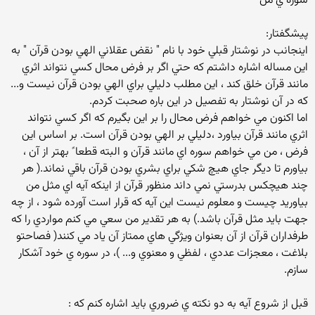
سوره ي من
پيشگفتار:
اينجانب در نوشتار قبلي خود با نام " نقض عقلاني الهي بودن قرآن " به
اين مساله اشاره داشتم كه حتي اگر بر فرض محال كسي نتواند اثري
مانند قرآن خلق كند ، اين مطلب دليلي براي الهي بودن قرآن نيست و...
كه در آن نوشتار به تفصيل در اين باره صحبت كردم.
اما اكنون مي خواهم فرض محال را بر اين بگيرم كه اگر كسي نتواند
اثري مانند قرآن بياورد ،‌دليلي بر الهي بودن قرآن است. بر اساس اين
فرض ، ‌من مي خواهم سوره اي مانند قرآن و البته قطعا ً بهتر از آن ،
بياورم تا ديگر جاي هيچ شكي براي بشري بودن قرآن باقي نماند.( هر
چند هيچكس بدرستي نمي داند منظور قرآن از اينكه آيه اي مثل من
بياوريد چيست و معلوم نيست اين آيه كه قرار است آورده شود ، از چه
جهت بايد مثل قرآن باشد.) به هر تقدير من سعي مي كنم مواردي را كه
طرفداران قرآن از آن بعنوان ويژگي هاي ممتاز آن ياد مي كنند( فصاحتو
بلاغت ، معجزات عددي ، لفظي و معنوي و... )، در سوره ي خود آشكار
سازم.
قبل از شروع آيه به دو نكته ي ضروري بايد اشاره كنم كه :