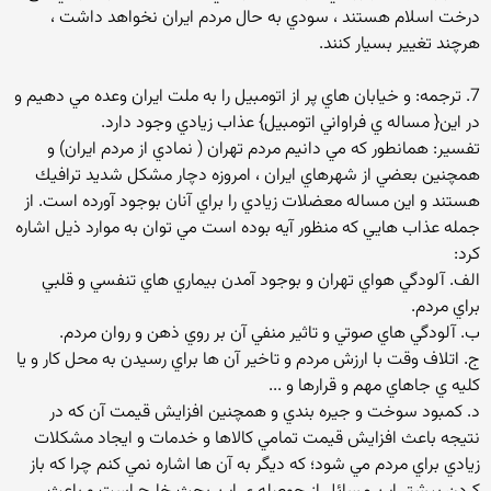
درخت اسلام هستند ، سودي به حال مردم ايران نخواهد داشت ،
هرچند تغيير بسيار كنند.
7. ترجمه: و خيابان هاي پر از اتومبيل را به ملت ايران وعده مي دهيم و
در اين{ مساله ي فراواني اتومبيل} عذاب زيادي وجود دارد.
تفسير: همانطور كه مي دانيم مردم تهران ( نمادي از مردم ايران) و
همچنين بعضي از شهرهاي ايران ،‌ امروزه دچار مشكل شديد ترافيك
هستند و اين مساله معضلات زيادي را براي آنان بوجود آورده است. از
جمله عذاب هايي كه منظور آيه بوده است مي توان به موارد ذيل اشاره
كرد:
الف. آلودگي هواي تهران و بوجود آمدن بيماري هاي تنفسي و قلبي
براي مردم.
ب. آلودگي هاي صوتي و تاثير منفي آن بر روي ذهن و روان مردم.
ج. اتلاف وقت با ارزش مردم و تاخير آن ها براي رسيدن به محل كار و يا
كليه ي جاهاي مهم و قرارها و ...
د. كمبود سوخت و جيره بندي و همچنين افزايش قيمت آن كه در
نتيجه باعث افزايش قيمت تمامي كالاها و خدمات و ايجاد مشكلات
زيادي براي مردم مي شود؛ كه ديگر به آن ها اشاره نمي كنم چرا كه باز