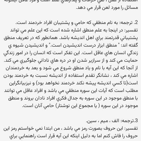
استفاده از عقل ، نفي خرافات و پندارهاي غلط است و فرد عاقل اينگونه
مسائل را مورد لعن قرار مي دهد.
2. ترجمه: به نام منطقي كه حامي و پشتيبان افراد خردمند است.
تفسير: در اينجا به علم منطق اشاره شده است كه اين علم مي تواند
پشتيباني قدرتمند براي اهل انديشه باشد. همانطور كه در تعريف منطق
گفته اند: " منطق ابزار درست انديشيدن است." و انديشيدن شيوه ي
زندگي انسان هاي عاقل است. اين تفكر است كه انسان را در امور زندگي
حمايت مي كند و از سرازير شدن او در دره هاي ناداني جلوگيري مي كند.
از آنجا كه اين آيه با نام و ياد منطق شروع مي شود و بعد به خردمندان
اشاره مي كند ، نشانگر تقدم استفاده از انديشه نسبت به خردمند بودن
است(تا كسي انديشه پيشه نكند خردمند نخواهد بود) و نيزبيانگراين
مطلب است كه آيات اين سوره منطقي مي باشد و افراد عاقل مي توانند
با منطق موجود در اين سوره به جدال فكري افراد نادان بروند و منطق
موجود در اين سوره ( يا مجموع اين نوشتار) حامي آنان است.
3.ترجمه: الف ، ميم ، سين.
تفسير: اين حروف بصورت رمز مي باشد ، من ابتدا نمي خواستم رمز اين
حروف را فاش كنم اما به دليل اينكه اين آيه قرار است راهنمايي براي