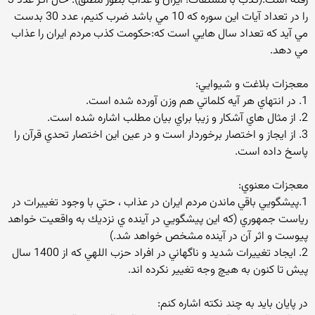
رفته است.(كذب با مشتقات؛ ايران و عذاب بطور مطلق). حال اگر عدد 3
را در تعداد آيات اين سوره كه 10 مي باشد ضرب كنيم، عدد 30 بدست
مي آيد كه تعداد سال هايي است كه:حكومت كذب مردم ايران را عذاب
مي دهد.
معجزات بلاغت و شيوايي:
1. در انتهاي هر آيه كلماتي هم وزن آورده شده است.
2. از مثال هاي آشكار و زيبا براي بيان مطلب اشاره شده است.
3. از ايجاز و اختصار برخوردار است و در عين اين اختصار تحدي قرآن را
پاسخ داده است.
معجزات معنوي:
1.پيشگويي باقي ماندن مردم ايران در عذاب ، حتي با وجود تغييرات در
رياست جمهوري (كه اين پيشگويي در آينده ي نزديك به واقعيت خواهد
پيوست و اثر آن در آينده مشخص خواهد شد.)
2. ايجاد تغييرات شديد و ناگهاني در افراد حزب اللهي كه از 1400 سال
پيش تا كنون به هيچ وجه تغيير نكرده اند.
در پايان بايد به چند نكته اشاره كنم: