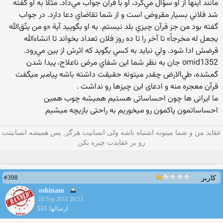
مانند اينها از او سؤال مي‌كرد، او با قرآن جواب مي‌داد. مثلاً به او گفته
شد فلاني بسيار مقروض است و از شما تقاضاي دعا دارد. در جواب
گفته بود من جز قرآن چيزي بلد نيستم. به او بگوييد آية «و من يتّق‌الله
يجعل له مخرجاً» تا آخر را تا ده روز فلان تعداد بخواند تا انشاءالله
قرضش ادا شود. ولي نبايد به كسي بگويد كه اثرش از بين مي‌رود.
omid1352 جان به نظر شما این شفاي مرض ناعلاج، پيدا شدن
گمشده، طي‌الارض چقدر میتونه حقیقت داشته باشه پیامبر میگفت
قرآن معجره منه و ادعای این چیزها رو نداشت .
ما ایرانی ها چون احساساتی هستیم همیشه چوب همین
احساساتمون پاكمون رو میخوریم به راحتی بازیچه میشیم
عقاید من و شما میتونه اشتباه باشه ولی انسانیت هرگز, پس همیشه انسانیتت
رو بر عقایدت چیره بکن
#398
کاربر
oshinam
10 Sep 2011 20:53
ارسالها: 533