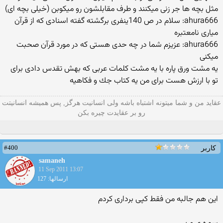
مثل بچه ها جر زنی میكنند و طرف مقابلشون رو میكوبن (خیلی بچه ای)
ahura666: سلام در ص 140ینفری برگشته گفته اسنادی كه از قرآن
میاری نامعتبره
ahura666: عزیزم شما در چه حدی هستی كه در مورد قرآن صحبت
میكنی
یه مشت ورق پاره با یه مشت كلمات عربی كه بهش تقدس دادی برای
تو با ارزش هست برای من یه كتاب جك و فكاهیه
عقاید من و شما میتونه اشتباه باشه ولی انسانیت هرگز, پس همیشه انسانیتت
رو بر عقایدت چیره بکن
#400
کاربر
samaneh
11 Sep 2011 13:07
ارسالها: 127
این هم جالبه من فقط كپی برداری كردم