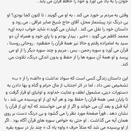
جوان را به یاد می آورد و خود را حافظ قرآن می یابد .
وقتی به مردم بر خورد می کند ، به او می گویند : تا کنون کجا بودی؟ او
بی درنگ نزد پیشنماز محل، آقای حاج شیخ صابر عراقی ، می رود و
داستان خود را نقل می کند . ایشان می گوید:» شاید خواب دیده ای«
محمد کاظم می گوید : »خیر ، بیدار بودم و با پای خود و همراه آن دو
سید به امامزاده رفتم و حالا نیز همة قرآن را حفظم« . روحانی روستا ،
قرآن می آورد و سوره رحمن ، یس ، مریم و چند سوره دیگر را از او می
پرسد و او همة آن سوره ها را از حفظ و بدون اندکی درنگ، تلاوت می
کند.
این داستان زندگی کسی است که سواد نداشت و «الف« را از « ب»
تشخیص نمی داد ، اما در اثر اجتناب از مال حرام و گناه و بها دادن به
دستورات دینی، مشمول لطف و عنایت خداوند و اولیای او قرار گرفت و
تا پایان عمر، همة قرآن را حفظ بود و هر آیه ای از او پرسیده می شد ، با
آیة قبل و بعد آن می خواند و اگر از او می خواستند که آیه ای از قرآن را
نشان دهد ، فوراً صفحة مورد نظر را می گشود و بی درنگ دست بر روی
همان آیه می گذاشت . او حتی به خواص سوره های قرآن آگاه بود . اگر
از او پرسیده می شد که مثلاً حرف « واو» یا« ک » چند بار در سوره بقره