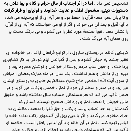
تشخیص نمی داد ،
اما در اثر اجتناب از مال حرام و گناه و بها دادن به
دستورات دینی، مشمول لطف و عنایت خداوند و اولیای او قرار گرفت
و تا پایان عمر، همة قرآن را حفظ بود و هر آیه ای از او پرسیده می شد ،
با آیة قبل و بعد آن می خواند و اگر از او می خواستند که آیه ای از قرآن
را نشان دهد ، فوراً صفحة مورد نظر را می گشود و بی درنگ دست بر
روی همان آیه می گذاشت .
کربلایی کاظم در روستای ساروق ، از توابع فراهان اراک ، در خانواده ای
فقیر چشم به جهان گشود و پس از گذراندن ایام کودکی به کار کشاورزی
پرداخت . او چون سایر مردم روستا از خواندن و نوشتن محروم بود و
بهره ای از دانش و علم نداشت . یک سال، در ماه مبارک رمضان ، مبلّغی
از سوی آیت الله العظمی حاج شیخ عبدالکریم حایری به روستای ایشان
می رود و در منبر و سخنرانی خود از نماز ، خمس و زکات می گوید و در
ضمن تأکید می کند که هر مسلمانی حساب سال نداشته باشد و حقوق
مالی خویش را ندهد، نماز و روزه اش صحیح نیست. کسانی که
گندمشان به حد نصاب برسد و زکات و حق فقرا را ندهند ، مالشان به
حرام مخلوط می گردد و اگر با عین پول آن گندمهای زکات نداده خانه یا
لباس تهیه کنند ، نماز در آن خانه و با آن لباس باطل است . خلاصه او
تأکید می کند که مسلمان واقعی باید به احکام الهی و حلال و حرام