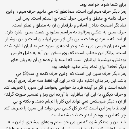
براي شما شوم خواهد بود.
رمز ديگر حرف ميم اين است: همانطور كه مي دانيم حرف ميم ، اولين
حرف كلمه ي منطق و آخرين حرف كلمه ي اسلام است. پس اين
نشانگر اهميت ندادن اسلام و طرفداران آن به منطق و تفكر است.
حرف سين به شكلي رمزآلود به مراسم سفره ي هفت سين اشاره دارد.
از آنجا كه سفره ي هفت سين يكي از رسوم ايرانيان است و اين نوشتار
هم به زبان فارسي مي باشد و در ادامه ي سوره هم به ايران اشاره شده
است، بيانگر اين مطلب است كه روي سخن اين آيه به دليل فارسي
بودنش، بيشتربا ايرانيان است كه البته با ترجمه ي آن به زبان هاي
ديگر قطعا ً براي تمام بشر مفيد خواهد بود.
رمز ديگر حرف سين اين است كه اولين حرف كلمه ي سه(3) مي
باشد.اين رمز بدان اشاره دارد كه در اين آيه فقط سه حرف رمزي آورده
شده است و اگر در آينده فرد بد خواهي بخواهد اين سوره را تحريف كند
و حرف ديگري به اين آيه بيافزايد، با آورده اين رمز و تفسير صورت گرفته
از آن ، ديگر هيچكس نمي تواند اين كار را انجام دهد. و نكته ي بي
ارتباط با رمز اين است كه در كل كسي نمي تواند اين سوره را تحريف كند
چرا كه اين سوره در اينترنت ثبت شده است.
بايد اين را متذكر شوم كه من مي خواستم رمزهاي بيشتري از اين سه