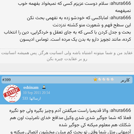
ahura666: سلام دوست عزیزم كسی كه نمیخواد بفهمه خوب
نمیفهمه
ahura666: اماباكسی كه خودشو زده به نفهمی بحث نكن
این سطح فهم و شعورت منو كشته ندزدنت
بحث و جدل کردن با کسى که به جاى تعقل و خردگرايى، دين را انتخاب
کرده، مانند تجويز دارو به بدن يک مرده است. توماس اديسون
عقاید من و شما میتونه اشتباه باشه ولی انسانیت هرگز, پس همیشه انسانیتت
رو بر عقایدت چیره بکن
#399
کاربر
oshinam
10 Sep 2011 20:54
ارسالها: 533
ahura666: والا قدیمیا راست میگفتن آدم وچیز بگیره ولی جو نگیره
فعلا كه شما جوگیر شدی شدی وكیل مدافع خدای نامرئیت اون هم
شكلك هم معلوم میكنه كی جوگیر شده
آدمهایی مثل شما وقتی تو بحث كم میارن مخشون اتصالی میكنه و