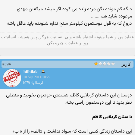
دیگه كم مونده بگن مرده زنده می كرده اگر میشد میگفتن مهدی
موعوده شاید هم........
دروغ كه به قول دوستمون كیلومتر سنج نداره شنونده باید عاقل باشه
عقاید من و شما میتونه اشتباه باشه ولی انسانیت هرگز, پس همیشه انسانیتت
رو بر عقایدت چیره بکن
#394
کاربر
bilbilak
10 Sep 2011 10:29
ارسالها: 1079
دوستان این داستان كربلایی كاظم هستش خودتون بخونید و منطقی
نظر بدید تا این دوستمون راضی بشه.
داستان کربلایی کاظم
این داستان زندگی کسی است که سواد نداشت و «الف« را از « ب»