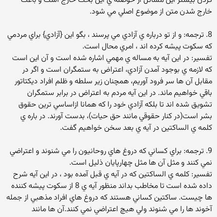
كردن بيشتر اين مسائل از حوصله ي اين بحث خارج است و باعث
خارج شدن متن از موضوع اصلي مي شود.
8. ترجمه: و از تو درباره ي آزادي مي پرسند ، بگو اين {آزادي} براي مردمي
كه سكوت پيشه كرده اند ، امري محال است.
تفسير: در اين آيه به مساله ي مهمي اشاره شده است و آن اين است
كه لازمه ي بوجود آمدن آزادي، اعتراض به ستمگران است و اگر در
مقابل آن ها سر فرود آوريم، همچنان زير سلطه و ظلم افراد ديكتاتور
باقي خواهيم ماند. در اين آيه مردم به اعتراض در برابر ستمگران
تشويق شده اند تا بلكه آزادي خود را كه همانا ازاساسي ترين حقوق
بشر است(در كنار حقوقي مانند حق حيات)، بدست آورند. در باره ي
كلمه ي الساكتين در آيه ي بعد سخن خواهيم گفت.
9. ترجمه: براي كساني كه دروغ هاي روحانيون را مي شنوند و اعتراضي
نمي كنند و مثل آن ها مثل چهارپايان ذليل است.
تفسير: كلمه ي الساكتين كه در آيه ي قبل آمده بود ، در اين آيه شرح
داده شده است تا مخاطب بداند منظور آيه ي 8 از سكوت پيشه كننده
ها چيست. ساكتين كساني هستند كه دروغ هاي افراد مذهبي از جمله
آخوند ها را مي شنوند ولي هيچ اعتراضي نمي كنند.آن ها مانند