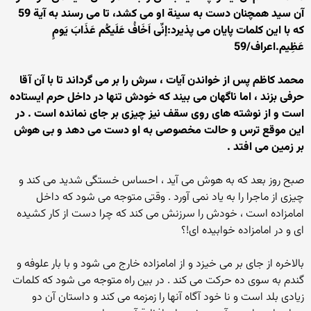
آن سید همچنان دست به سینة او می کشد، تا می رسند به آیة 59
که با این کلمات پایان می پذیرد:إنِّی اَخَافُ عَلَیکُم عَذَابَ یَومٍ
عَظِیم.اعراف/59
محمد کاظم پس از خواندن آیات ، سرش را بر می گرداند تا با آن آقا
حرفی بزند ، اما ناگهان می بیند که خودش تنها در داخل حرم ایستاده
است و از نوشته های روی سقف نیز چیزی بر جای نمانده است . در
این موقع ترس و حالت مخصوصی به او دست می دهد و بی هوش
بر زمین می افتد .
صبح روز بعد که به هوش می آید ، احساس خستگی شدید می کند و
چیزی از ماجرا را به یاد نمی آورد . وقتی متوجه می شود که داخل
امامزاده است ، خودش را سرزنش می کند که چرا دست از کار کشیده
ای و در امامزاده خوابیده ای!؟
بالاخره از جای بر می خیزد و از امامزاده خارج می شود و با بار علوفه و
گندم به سوی ده حرکت می کند . در بین راه متوجه می شود که کلمات
زیادی بلد است و نا خود آگاه آنها را زمزمه می کند و داستان آن دو