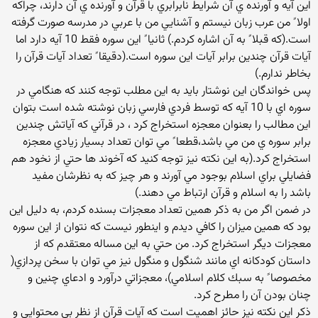
اين آيه و آورنده ي آن شرايط نابرابري با قرآن و آورنده ي آن دارند، چراكه
اولا ً من عرب زبان نيستم و آشنايي من با عربي در مدرسه صورت گرفته
است.(كه قبلا ً به آن اشاره كردم.) ثانيا ً اين سوره فقط 10 آيه دارد اما
آيات قرآن چندين برابر آيات اين سوره است.(دقيقا ً تعداد آيات قرآن را
بخاطر ندارم.)
پس خواندگان اين نوشتار بايد به اين مطلب توجه كنند كه هنگامي در
سوره اي با 10 آيه كه توسط فردي فارسي زبان نوشته شده است بتوان
اين مطالب را بعنوان معجزه استخراج كرد‌ ، در قرآني كه آياتش چندين
برابر سوره ي من مي باشد،قطعا ً مي توان تعداد بسيار زيادي معجزه
استخراج كرد.(به اين نكته نيز توجه كنيد كه آخوند ها حتي از نخود هم
فضايلي براي اسلام بوجود مي آورند و هر چيز كه به نظرشان مفيد
باشد را به اسلام و قرآن ارتباط مي دهند.)
در ضمن اگر من به ذكر همين تعداد معجزات بسنده كردم، به دليل اين
بود كه همين ميزان را كافي ديدم و اينطور نيست كه نتوان از اين سوره
معجزات ديگر استخراج كرد. من حتي به اين مساله معتقدم كه از
داستان كودكانه اي مانند شنگول و منگول نيز مي توان با سخن پردازي(
مخصوصا ً به سبك كلام اسلامي)، معجزاتي درآورد و ادعاي چنين و
چنان بودن آن را مطرح كرد.
ذكر اين نكته نيز حائز اهميت است كه آيات قرآن از نظر بي محتوايي و