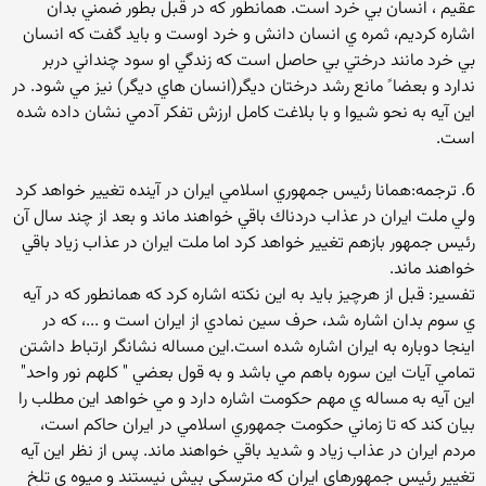
عقيم ، انسان بي خرد است. همانطور كه در قبل بطور ضمني بدان
اشاره كرديم، ثمره ي انسان دانش و خرد اوست و بايد گفت كه انسان
بي خرد مانند درختي بي حاصل است كه زندگي او سود چنداني دربر
ندارد و بعضا ً مانع رشد درختان ديگر(انسان هاي ديگر) نيز مي شود. در
اين آيه به نحو شيوا و با بلاغت كامل ارزش تفكر آدمي نشان داده شده
است.
6. ترجمه:همانا رئيس جمهوري اسلامي ايران در آينده تغيير خواهد كرد
ولي ملت ايران در عذاب دردناك باقي خواهند ماند و بعد از چند سال آن
رئيس جمهور بازهم تغيير خواهد كرد اما ملت ايران در عذاب زياد باقي
خواهند ماند.
تفسير: قبل از هرچيز بايد به اين نكته اشاره كرد كه همانطور كه در آيه
ي سوم بدان اشاره شد، حرف سين نمادي از ايران است و ...، كه در
اينجا دوباره به ايران اشاره شده است.اين مساله نشانگر ارتباط داشتن
تمامي آيات اين سوره باهم مي باشد و به قول بعضي " كلهم نور واحد"
اين آيه به مساله ي مهم حكومت اشاره دارد و مي خواهد اين مطلب را
بيان كند كه تا زماني حكومت جمهوري اسلامي در ايران حاكم است،
مردم ايران در عذاب زياد و شديد باقي خواهند ماند. پس از نظر اين آيه
تغيير رئيس جمهورهاي ايران كه مترسكي بيش نيستند و ميوه ي تلخ