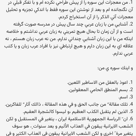
1. من معجزات اين سوره را از پيش طراحي نكرده ام و با تفكر قبلي در
آن نگنجانده ام و بعد از نوشتن اين سوره فقط با اندكي تجزيه و تحليل
معجزات آتي الذكر را از آن استخراج كردم.
2. آشنايي من با زبان عربي چند سال پيش در مدرسه صورت گرفته
است و از آن زمان تا بحال هيچ تمريني به زبان عربي نداشتم و خلاصه
اينكه من با اين زبان آشنايي چنداني ندارم. من نه عرب زبان هستم ، نه
علاقه اي به اين زبان دارم و هيچ ارتباطي نيز با افراد عرب زبان و يا كتب
عربي ندارم.
و اينك سوره ي من:
1. اعوذ بالعقل من الاساطير اللعين.
2. بسم المنطق الحامي المعقولين.
3. اسم.
4. تلك مقالة ٌ من جانب الحق و في هذه المقالة ، ذالك آثار ٌ للفاكرين.
5. الذين لم يتقبل الكذب العظيم ،و ليسوا كالشجرة العقيم.
6. ان ّ الرياسة الجمهورية الاسلامية ايران ، يتغير في المستقبل و لكن
الشعب الايرانية يبقون في العذاب الأليم و بعد سنوات ٍ، هو سوف
يتغير مرة ً اخري و لكن الشعب الايرانية يبقون في العذاب الكثير و في