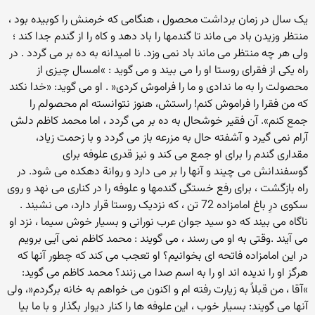
یک سال در زمان برداشت محصول ، هنگامی که خرمنش را کوبیده بود ،
منتظر وزیدن باد می ماند تا گندمها را باد دهد و کاه را از گندم جدا کند ؛
ولی هر چه منتظر می ماند باد نمی وزد. نا امیدانه به ده بر می گردد . در
راه یکی از فقرای روستا او را می بیند و می گوید : »امسال چیزی از
محصولت را به ما ندادی و ما را فراموش کردی« . او می گوید: «خدا نکند
که من فقرا را فراموش کنم! راستش، هنوز نتوانسته ام محصولم را
جمع کنم». آن فقیر خوشحال به ده بر می گردد ، اما محمد کاظم دلش
آرام نمی گیرد و آشفته حال به مزرعه باز می گردد و با زحمت زیاد،
مقداری گندم را برای او جمع می کند و نیز قدری علوفه برای
گوسفندانش می چیند و آنها را بر می دارد و روانة دهکده می شود. در
راه بازگشت ، برای رفع خستگی گندمها و علوفه را در کناری می نهد و روی
سکوی درِ باغ امامزاده 72 تن ، که نزدیک روستا قرار دارد، می نشیند .
ناگاه می بیند که دو سید جوان عرب نورانی و بسیار خوش سیما ، نزد او
می آیند .وقتی به او می رسند ، می گویند : محمد کاظم نمی آیی برویم
در این امامزاده فاتحه ای بخوانیم؟ او تعجب می کند که چطور آنها که
هرگز او را ندیده اند او را به اسم صدا می زنند؟ محمد کاظم می گوید:
»آقا ، من قبلاً به زیارت رفته ام و اکنون می خواهم به خانه برگردم«، ولی
آنها می گویند: بسیار خوب ، این علوفه ها را کنار دیوار بگذار و با ما بیا