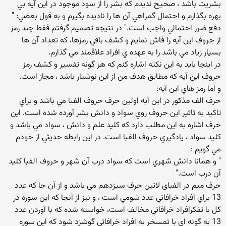
بشريت باشد ، صحيح نديدم كه بشر را از سود موجود در اين آيه بي
بهره بگذارم و احتمال گمراهي آن ها را ناديده بگيرم و به قول بعضي: "
دفع ضرر احتمالي واجب است." در نتيجه تصميم گرفتم فقط چند رمز
از حروف اين آيه را فاش نمايم و كشف باقي رمزها، كه تعداد آن ها
بسيار زياد مي باشد را به عهده ي افراد علاقمند مي گذارم.
در اينجا بايد به اين نكته اشاره كنم كه هر گونه تفسير و كشف رمز
حروف اين آيه كه مطابق هدف من از اين نوشتار باشد ، مجاز است.
و اما رمز هاي اين آيه:
حرف الف مذكور در اين آيه اولين حرف حروف الفبا مي باشد و براي
تاكيد به تاثير اين حروف روي سواد و دانش بشر آورده شده است. اين
حرف اشاره به اين مطلب دارد كه كليد علم و دانش ، سواد مي باشد و
كليد سواد ، يادگيري حروف الفبا است. در اين رابطه حديثي از خودم
مي گويم :
" و همانا دانش شهري است كه سواد درب آن شهر و حروف الفبا كليد
آن درب است."
حرف ميم در الفبای لاتين حرف سيزدهم مي باشد و از آن جا كه عدد
13 براي افراد خرافاتي عدد شومي است ، و نيز از آنجا كه اين سوره در
كل با تفكرافراد خرافاتي مخالف است، خواسته شده كه با آوردن عدد
13 به گونه اي با تمسخر به افراد خرافاتي گوشزد شود كه اين سوره