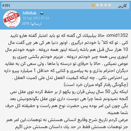
#391
کاربر
bilbilak
10 Sep 2011 07:14
ارسالها: 1079
omid1352: حالا بیلبیلك كی گفته كه تو باید اعتبار گفته هارو تایید
كنی . تو كه كلا" با خودتم درگیری . اونور دنیا هر كی هر چی گفت مال
10 هزار سال قبل هم باشه راسته اینور همه دروغه . خوبه خودتم مال
اینوری پس همه چیر خودتم دروغه . عزیزم خودتم بكشی چیزی رو
عوض نمیكنی . حالا یا حرفای تو درسته یا ماها ، ولی سعی كن به عقاید
دیگران احترام بذاری و به پیامبری و كتابی كه حداقل 1 میلیارد پیرو داره
بی احترامی نكنی . چه اینكه كیفیت الفعل تدل علی كمیت العقل .
(چگونگی رفتار گواه میزان خرد است)
اینكه یكی 50 سال پیش قران رو یكهو از بر حفظ كرده توی عقل نمی
گنجه نمیدونم شما چرا هی دوست داری توی عقل بگونجونیش بعد
بگی چون این امر بوده پس حضرت نوح هم راست و حقیقته كل حرف
شما همینه.
عرض كردم تاریخ شرح وقایع انسانی هستش نه توهمات.این امر هم
جز توهمات هستش فقط در حد یك داستان هستش حتی اگرم