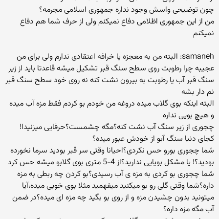
چون توضیحی واسش وجود نداره جمهوری اسلامی مجرمه؟
من از این جمهوری اظلامی دفاع نمیکنم ولی از حرف شما هم دفاع
نمیکنم
samaneh: البته من به معجزه یا خرافه اعتقادی ندارم ولی برای من
عجیبه چرا رطوبت روی سطح سنگ قبر تشكیل میشه قاعدتا باید از زیر
سنگ قبر آب یا رطوبت به بیرون نشت كنه نه روی خود سطح سنگ قبر
نم دار بشه
البته اینكه بوی گلاب میده دروغه من خودم بو كردم فقط مزه آب میده
و هیچ بویی نداره
چجوری از زیر سنگ آب نشت کنه؟مگه چشمست؟حرفایی میزنیدا!
کجای دنیا سنگ آبو از خودش عبور میده؟
شما چجوری بورو حس نکردی؟احیانا وقتی سر قبر بودید سرما نخورده
بودید؟! یا مشکل بویایی ندارید؟از 4-5 متری بوی گلابو میشه حس کرد
شما چجوری بو کردی به مزه ی آب رسیدی؟بو کردن چه ربطی به مزه
داره؟شما وقتی گلی رو بو میکنید میفهمید مثلا بوی خوبی میده،آیا
میتونید بدون چشیدن مزه و از روی بو بگید چه مزه ای میده؟در ضمن
آب مگه مزه داره؟