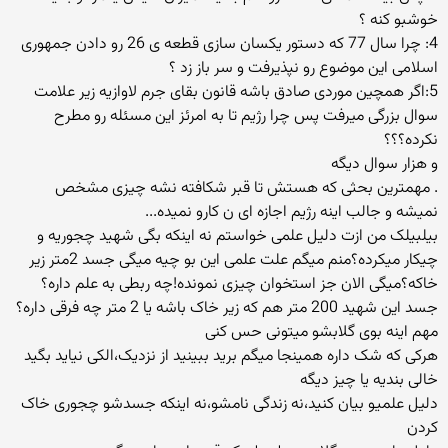
خوشبو کنه ؟
4: چرا سال 77 که دستور یکسان سازی قطعه ی 26 رو دادن جمهوری
اسلامی این موضوع رو نپذیرفت و سر باز زد ؟
5:اگر همچین موردی صادق باشه قانون بقای جرم لاوازیه زیر علامت
سوال بزرگی میرفت پس چرا رژیم تا به امرئز این مسئله رو مطرح
نکرده؟؟؟
و هزار سوال دیگه
. مهمترین بحثی که هستش تا قبر شکافته نشه چیزی مشخص
نمیشه و جالب اینه رژیم اجازه ای ن کارو نمیده...
بیلبیلک من ازت دلیل علمی خواستم نه اینکه بگی شهید چجوریه و
چیکار میکرده؟منم میگم علت علمی این بو چیه میگی جسد 2متر زیر
خاکه؟میگی الان جز استخوان چیزی نمونده!چه ربطی به علم داره؟
جسد این شهید 200 متر هم که زیر خاک باشه یا 2 متر چه فرقی داره؟
مهم اینه بوی گلابشو میتونی حس کنی
هرکی که شک داره همینجا میگم برید ببینید از نزدیک،الکی نیاید بگید
خالی بندیه یا چیز دیگه
دلیل علمیو بیان کنید،نه زندگی نامشو،نه اینکه جسدشو چجوری خاک
کردن