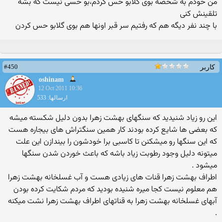
من خودم به شخصه بوی گلابو حس کردم،بو حسی نیست که بشه
تلقینش کنی
با چند نفر دیگه هم که رفتیم سر قبر اونها هم بوی گلابو حس کردن
#450
کاربر
oshinam
12 Oct 2011 10:36
ارسالها: 533
این رو زیاد شنیدید که سنگهای بهشت زهرا بدون دلیل شکسته میشه
که بعضی ها شایع کرده بودند کار همین سنگتراش های بیجاره هست
که این سنگها رو میشکنن تا کاسبی برا خودشون را بیندازن این علت
میتونه دلیل وجود رطوبت زیاد باشه که باعث خوردن شدن سنگها
میشود .
اطراف بهشت زهرا قنات های زیادی هست و آب غسلخانه بهشت زهرا
هم معلوم نیست کجا میره شنیده بودید که مردم شکایت کرده بودن
آبهای غسلخانه بهشت زهرا به قناتهای اطراف بهشت زهرا نشت میکنه
.