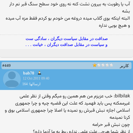
آب یا رطوبت به بیرون نشت كنه نه روی خود سطح سنگ قبر نم دار
بشه
البته اینكه بوی گلاب میده دروغه من خودم بو كردم فقط مزه آب میده
و هیچ بویی نداره
صداقت در مقابل سیاست دیگران ، سادگی ست
و سیاست در مقابل صداقت دیگران ، خیانت . . .
#449
کاربر
bab70
12 Oct 2011 09:40
ارسالها: 164
bilbilak: خب عزیزم من هم همین رو میگم وقتی از نظر علمی
غیرممكنه پس باید فهمید كه علت این قضیه چیه و چرا جمهوری
اسلامی اجازه نبش قبرش رو نمیده یا اصلا چرا جمهوری اسلامی بوق و
كرنا نمیدمه
چون نبش قبر حرامه
از نظر شما هرچی علت علمی نداره ربط به ما آدما داره؟