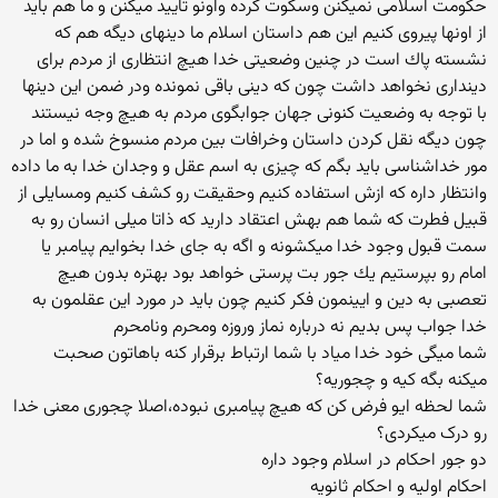
حكومت اسلامی نمیكنن وسكوت كرده واونو تایید میكنن و ما هم باید
از اونها پیروی كنیم این هم داستان اسلام ما دینهای دیگه هم كه
نشسته پاك است در چنین وضعیتی خدا هیچ انتظاری از مردم برای
دینداری نخواهد داشت چون كه دینی باقی نمونده ودر ضمن این دینها
با توجه به وضعیت كنونی جهان جوابگوی مردم به هیچ وجه نیستند
چون دیگه نقل كردن داستان وخرافات بین مردم منسوخ شده و اما در
مور خداشناسی باید بگم كه چیزی به اسم عقل و وجدان خدا به ما داده
وانتظار داره كه ازش استفاده كنیم وحقیقت رو كشف كنیم ومسایلی از
قبیل فطرت كه شما هم بهش اعتقاد دارید كه ذاتا میلی انسان رو به
سمت قبول وجود خدا میكشونه و اگه به جای خدا بخوایم پیامبر یا
امام رو بپرستیم یك جور بت پرستی خواهد بود بهتره بدون هیچ
تعصبی به دین و ایینمون فكر كنیم چون باید در مورد این عقلمون به
خدا جواب پس بدیم نه درباره نماز وروزه ومحرم ونامحرم
شما میگی خود خدا میاد با شما ارتباط برقرار کنه باهاتون صحبت
میکنه بگه کیه و چجوریه؟
شما لحظه ایو فرض کن که هیچ پیامبری نبوده،اصلا چجوری معنی خدا
رو درک میکردی؟
دو جور احکام در اسلام وجود داره
احکام اولیه و احکام ثانویه