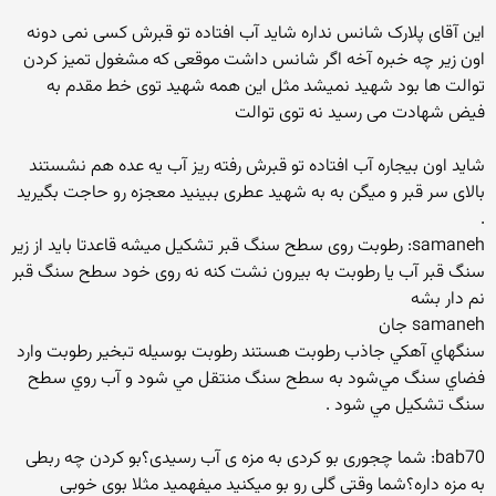
این آقای پلارک شانس نداره شاید آب افتاده تو قبرش کسی نمی دونه
اون زیر چه خبره آخه اگر شانس داشت موقعی که مشغول تمیز کردن
توالت ها بود شهید نمیشد مثل این همه شهید توی خط مقدم به
فیض شهادت می رسید نه توی توالت
شاید اون بیجاره آب افتاده تو قبرش رفته ریز آب یه عده هم نشستند
بالای سر قبر و میگن به به شهید عطری ببینید معجزه رو حاجت بگیرید
.
samaneh: رطوبت روی سطح سنگ قبر تشكیل میشه قاعدتا باید از زیر
سنگ قبر آب یا رطوبت به بیرون نشت كنه نه روی خود سطح سنگ قبر
نم دار بشه
samaneh جان
سنگهاي آهکي جاذب رطوبت هستند رطوبت بوسيله تبخير رطوبت وارد
فضاي سنگ مي‌شود به سطح سنگ منتقل مي شود و آب روي سطح
سنگ تشکيل مي شود .
bab70: شما چجوری بو کردی به مزه ی آب رسیدی؟بو کردن چه ربطی
به مزه داره؟شما وقتی گلی رو بو میکنید میفهمید مثلا بوی خوبی