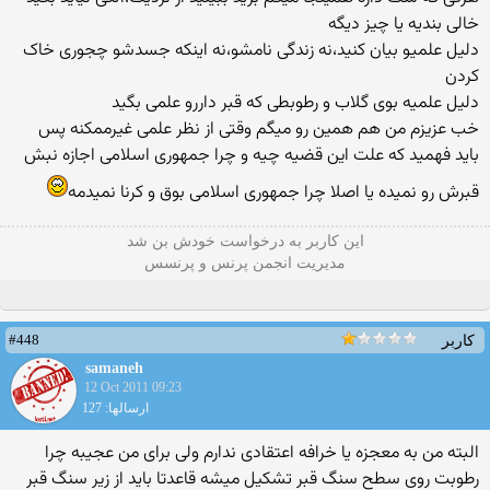
خالی بندیه یا چیز دیگه
دلیل علمیو بیان کنید،نه زندگی نامشو،نه اینکه جسدشو چجوری خاک
کردن
دلیل علمیه بوی گلاب و رطوبطی که قبر داررو علمی بگید
خب عزیزم من هم همین رو میگم وقتی از نظر علمی غیرممكنه پس
باید فهمید كه علت این قضیه چیه و چرا جمهوری اسلامی اجازه نبش
قبرش رو نمیده یا اصلا چرا جمهوری اسلامی بوق و كرنا نمیدمه
این كاربر به درخواست خودش بن شد
مدیریت انجمن پرنس و پرنسس
#448
کاربر
samaneh
12 Oct 2011 09:23
ارسالها: 127
البته من به معجزه یا خرافه اعتقادی ندارم ولی برای من عجیبه چرا
رطوبت روی سطح سنگ قبر تشكیل میشه قاعدتا باید از زیر سنگ قبر