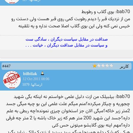
bab70: بوی گلاب و رطوبط
من از نزدیك قبر را دیدم رطوبت كمی روی قبر هست ولی دستت رو
خیس نمی كنه ولی این بوی گلاب اصلا صحت نداره و یه تلقینه
صداقت در مقابل سیاست دیگران ، سادگی ست
و سیاست در مقابل صداقت دیگران ، خیانت . . .
#447
کاربر
bilbilak
12 Oct 2011 08:06
ارسالها: 1079
bab70: بیلبیلک من ازت دلیل علمی خواستم نه اینکه بگی شهید
چجوریه و چیکار میکرده؟منم میگم علت علمی این بو چیه میگی جسد
2متر زیر خاکه؟میگی الان جز استخوان چیزی نمونده!چه ربطی به علم
داره؟جسد این شهید 200 متر هم که زیر خاک باشه یا 2 متر چه فرقی
داره؟مهم اینه بوی گلابشو میتونی حس کنی
هرکی که شک داره همینجا میگم برید ببینید از نزدیک،الکی نیاید بگید