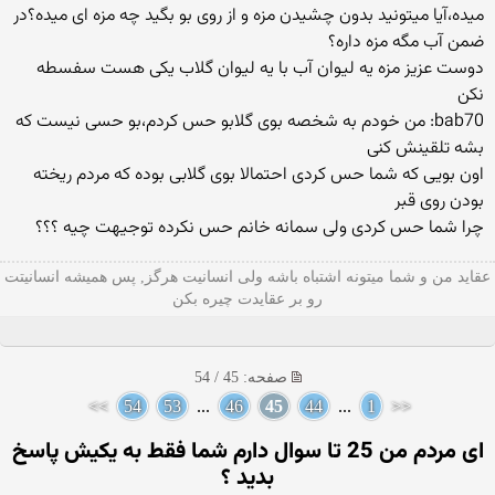
میده،آیا میتونید بدون چشیدن مزه و از روی بو بگید چه مزه ای میده؟در
ضمن آب مگه مزه داره؟
دوست عزیز مزه یه لیوان آب با یه لیوان گلاب یكی هست سفسطه
نكن
bab70: من خودم به شخصه بوی گلابو حس کردم،بو حسی نیست که
بشه تلقینش کنی
اون بویی كه شما حس كردی احتمالا بوی گلابی بوده كه مردم ریخته
بودن روی قبر
چرا شما حس كردی ولی سمانه خانم حس نكرده توجیهت چیه ؟؟؟
عقاید من و شما میتونه اشتباه باشه ولی انسانیت هرگز, پس همیشه انسانیتت
رو بر عقایدت چیره بکن
صفحه: 45 / 54
>>
54
53
...
46
45
44
...
1
<<
ای مردم من 25 تا سوال دارم شما فقط به یکیش پاسخ
بدید ؟