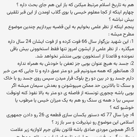
هم به تاریخ اسلام مرتبط میکنن که باز این هم جای بحث داره ؟
چهارم اینکه از کجا معلوم خیسی یا بوی گلاب اومدن از این قبر تلقینی
بیش نباشه ؟
پنجم اینکه از نظر علمی بخوایم به این قضیه بپردازیم چندین موضوع
مطرح میشه :
1: این شهید بزرگوار سال 66 فوت کرده و از فوت ایشان 24 سال داره
میگذره ، از نظر علمی از ایشون امروز تنها فقط استخوونی بیش باقی
نمونده و قاعدتا از استخوون بویی منتشر نخواهد شد.
2: جسد به هیچ عنوان بویی جز تعفن با خودش به همراه نداره
3: همانطور که همه میدونیم قبر دو متر عمق داره و تا جایی که من خبر
دارم جسد رو در بین دو رج بلوک قرار میدن سپس روی جسد رو با خاک
و سنگ تا بالاترین حد ممکن میپوشونن و بعدش سیمان میشه اگر
بویی باشه چجوری تونسته از فاصله ی دو متر به بالا نفوذ کنه اونوقت
سپس بیا د همه ی سنگ رو هم به یک میزان خیس یا مرطوب یا
خوشبو کنه ؟
4: چرا سال 77 که دستور یکسان سازی قطعه ی 26 رو دادن جمهوری
اسلامی این موضوع رو نپذیرفت و سر باز زد ؟
5:اگر همچین موردی صادق باشه قانون بقای جرم لاوازیه زیر علامت