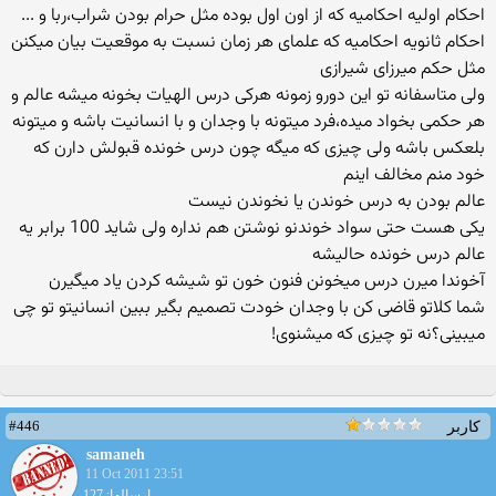
احکام اولیه احکامیه که از اون اول بوده مثل حرام بودن شراب،ربا و ...
احکام ثانویه احکامیه که علمای هر زمان نسبت به موقعیت بیان میکنن
مثل حکم میرزای شیرازی
ولی متاسفانه تو این دورو زمونه هرکی درس الهیات بخونه میشه عالم و
هر حکمی بخواد میده،فرد میتونه با وجدان و با انسانیت باشه و میتونه
بلعکس باشه ولی چیزی که میگه چون درس خونده قبولش دارن که
خود منم مخالف اینم
عالم بودن به درس خوندن یا نخوندن نیست
یکی هست حتی سواد خوندنو نوشتن هم نداره ولی شاید 100 برابر یه
عالم درس خونده حالیشه
آخوندا میرن درس میخونن فنون خون تو شیشه کردن یاد میگیرن
شما کلاتو قاضی کن با وجدان خودت تصمیم بگیر ببین انسانیتو تو چی
میبینی؟نه تو چیزی که میشنوی!
#446
کاربر
samaneh
11 Oct 2011 23:51
ارسالها: 127