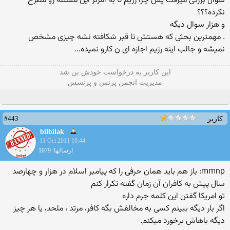
سوال بزرگی میرفت پس چرا رژیم تا به امرئز این مسئله رو مطرح
نکرده؟؟؟
و هزار سوال دیگه
. مهمترین بحثی که هستش تا قبر شکافته نشه چیزی مشخص
نمیشه و جالب اینه رژیم اجازه ای ن کارو نمیده...
این كاربر به درخواست خودش بن شد
مدیریت انجمن پرنس و پرنسس
#443
کاربر
bilbilak
11 Oct 2011 10:44
ارسالها: 1079
mmnp: باز هم باید همان حرفی را که پیامبر اسلام در هزار و چهارصد
سال پیش به کافران آن زمان گفته تکرار کنم
تو امریکا گفتن این کلمه جرم داره
اگر بار دیگه ببینم کسی به مخالفش بگه کافر، مرتد ، ملحد، یا هر چیز
دیگه باهاش برخورد میکنم.