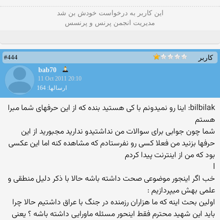
این كاربر به درخواست خودش بن شد
مدیریت انجمن پرنس و پرنسس
#444
کاربر
bab70
11 Oct 2011 20:10
ارسالها: 164
bilbilak: اینا رو نمیدونم با كی هستید بنده كه از این حرفهای شما مبرا
هستم
شما چون جوابی برای سوالات من نداشتیدو ندارید مجبورید از این
حرفها بزنید من فعلا كسی رو نفرستادم كه مشاهده كنه اما این عكسی
بود كه من از اینترنت پیدا كردم
l
خب اگر اینجور موضوعی صحت داشته باشه حالا با ذکر دلیل منطقی و
علمی بهش میپردازیم :
اولین بحث اینه که ما هزاران رزمنده در جنگ با عراق داشتیم حالا چرا
باید این شهید محترم فقط اینحور مسئله ماورایی داشته باشه ؟ یعنی