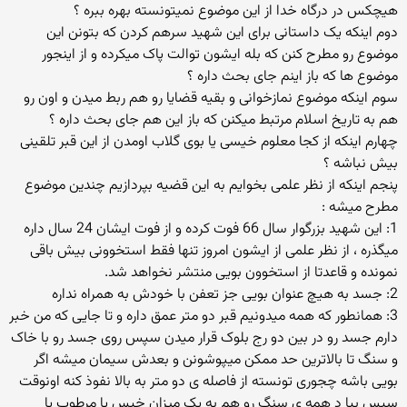
هیچکس در درگاه خدا از این موضوع نمیتونسته بهره ببره ؟
دوم اینکه یک داستانی برای این شهید سرهم کردن که بتونن این
موضوع رو مطرح کنن که بله ایشون توالت پاک میکرده و از اینجور
موضوع ها که باز اینم جای بحث داره ؟
سوم اینکه موضوع نمازخوانی و بقیه قضایا رو هم ربط میدن و اون رو
هم به تاریخ اسلام مرتبط میکنن که باز این هم جای بحث داره ؟
چهارم اینکه از کجا معلوم خیسی یا بوی گلاب اومدن از این قبر تلقینی
بیش نباشه ؟
پنجم اینکه از نظر علمی بخوایم به این قضیه بپردازیم چندین موضوع
مطرح میشه :
1: این شهید بزرگوار سال 66 فوت کرده و از فوت ایشان 24 سال داره
میگذره ، از نظر علمی از ایشون امروز تنها فقط استخوونی بیش باقی
نمونده و قاعدتا از استخوون بویی منتشر نخواهد شد.
2: جسد به هیچ عنوان بویی جز تعفن با خودش به همراه نداره
3: همانطور که همه میدونیم قبر دو متر عمق داره و تا جایی که من خبر
دارم جسد رو در بین دو رج بلوک قرار میدن سپس روی جسد رو با خاک
و سنگ تا بالاترین حد ممکن میپوشونن و بعدش سیمان میشه اگر
بویی باشه چجوری تونسته از فاصله ی دو متر به بالا نفوذ کنه اونوقت
سپس بیا د همه ی سنگ رو هم به یک میزان خیس یا مرطوب یا