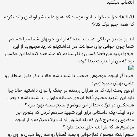
انتخاب میکنید
bab70: چرا نمیخواید اینو بفهمید که هنوز علم بشر اونقدی رشد نکرده
که همه چیو درک کنه؟
اینا رو نمیدونم با كی هستید بنده كه از این حرفهای شما مبرا هستم
شما چون جوابی برای سوالات من نداشتیدو ندارید مجبورید از این
حرفها بزنید من فعلا كسی رو نفرستادم كه مشاهده كنه اما این عكسی
بود كه من از اینترنت پیدا كردم
خب اگر اینجور موضوعی صحت داشته باشه حالا با ذکر دلیل منطقی و
علمی بهش میپردازیم :
اولین بحث اینه که ما هزاران رزمنده در جنگ با عراق داشتیم حالا چرا
باید این شهید محترم فقط اینحور مسئله ماورایی داشته باشه ؟ یعنی
هیچکس در درگاه خدا از این موضوع نمیتونسته بهره ببره ؟
دوم اینکه یک داستانی برای این شهید سرهم کردن که بتونن این
موضوع رو مطرح کنن که بله ایشون توالت پاک میکرده و از اینجور
موضوع ها که باز اینم جای بحث داره ؟
سوم اینکه موضوع نمازخوانی و بقیه قضایا رو هم ربط میدن و اون رو