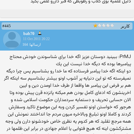
دلیل علمیه بوی گلاب و رطوبطی که قبر داررو علمی بگید
#445
کاربر
bab70
11 Oct 2011 20:22
ارسالها: 164
PrMJ: ببینید دوستان عزیز اگه خدا برای شناسوندن خودش محتاج
پیامبرها بوده كه دیگه خدا نیست این یك
دو اینكه اگه خدا پیامبر فرستاده كه ما خدا رو بشناسیم پس چرا دیگه
نمیفرسته كه تو این دنیایه پر آشوب اونو بیشتر بشناسیم سه اینكه اگر
هم بر فرض این پیامبر ها واقعا از طرف خدا اومدن دین و ایین
اخرینشون كه ادعای كامل بودن هم میكنه پانزده قرن پیش بوده وتا
الان حسابی تحریف و دستمایه سردمداران حكومت اسلامی شده و
هرجور كه خواستن اونو تفسیر كردن وبه این موضوع تاكید وسفارش
كردند و كاملا اونو تبلیغ وبالاخره میون مردم جا انداختند نمونش این
همه مرجع تقلید كه هر كدوم یه نظری خاص خودشونو دارن ولی وجه
مشتركشون اینه كه هیچ فتوایی یا اعلام جهادی در برابر این ظلمها در