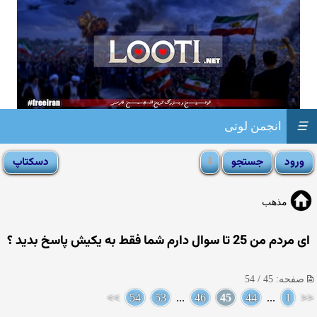
☰
انجمن لوتی
مذهب
ای مردم من 25 تا سوال دارم شما فقط به یکیش پاسخ بدید ؟
صفحه: 45 / 54
>>
54
53
...
46
45
44
...
1
<<