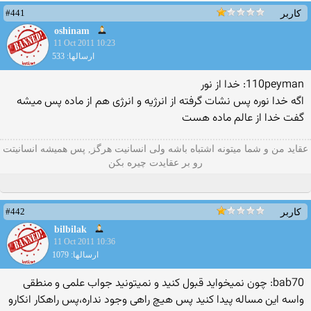
#441
کاربر
oshinam
11 Oct 2011 10:23
ارسالها: 533
110peyman: خدا از نور
اگه خدا نوره پس نشات گرفته از انرژیه و انرژی هم از ماده پس میشه
گفت خدا از عالم ماده هست
عقاید من و شما میتونه اشتباه باشه ولی انسانیت هرگز, پس همیشه انسانیتت
رو بر عقایدت چیره بکن
#442
کاربر
bilbilak
11 Oct 2011 10:36
ارسالها: 1079
bab70: چون نمیخواید قبول کنید و نمیتونید جواب علمی و منطقی
واسه این مساله پیدا کنید پس هیچ راهی وجود نداره،پس راهکار انکارو