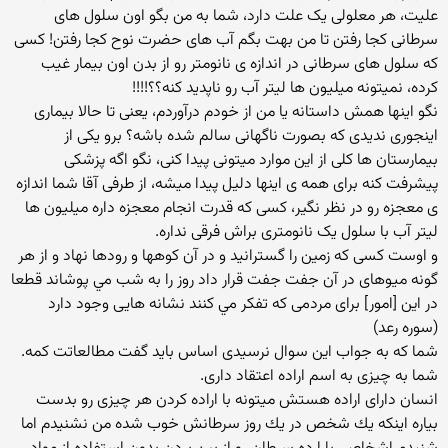
علیت، هر معلولی یک علت دارد، شما به من بگو اون سلول های
سرطانی کجا رفتن تا من بهت بگم آب های حضرت نوح کجا رفتن! کسی
که سلول های سرطانی در اندازه ی نانومتر رو از بدن اون بیمار غیب
کرده، نمیتونه میلیون ها لیتر آب رو ناپدید کنه؟؟!!!!
نگو اینها همش داستانه یا من از خودم درآوردم، یعنی تا حالا بیماری
اینجوری ندیدی که بصورت ناگهانی سالم شده باشه؟ برو یکی از
بیمارستان ها کلی از این موارد میتونی پیدا کنی، نگو اگه پزشکی
پیشرفت کنه برای همه ی اینها دلیل پیدا میشه، از طرفی آقا شما اندازه
ی معجزه رو در نظر نگیر، کسی که قدرت انجام معجزه داره میلیون ها
لیتر آب با سلول یک نانومتری براش فرقی نداره.
و اوست كسى كه زمين را گسترانيد و در آن كوهها و رودها نهاد و از هر
گونه ميوه‏اى در آن جفت جفت قرار داد روز را به شب مي ‏پوشاند قطعا
در اين [امور] براى مردمى كه تفكر مي ‏كنند نشانه ‏هايى وجود دارد
(سوره رعد)
شما كه به جواب این سوال نرسیدی اساس باید گفت مطالعاتت كمه.
شما به چیزی به اسم اراده اعتقاد داری.
انسان دارای اراده هستش میتونه با اراده كردن هر چیزی رو بدست
بیاره اینكه یك شخص در یك روز سرطانش خوب شده من نشنیدم اما