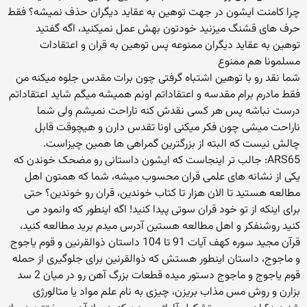
چرا کامنت ایشون در جهت توهین به عقاید دیگران حذف نمیشه؟ فقط
حرف های قشنگ میزنید خودتون بهش عمل نمیکنید، اگه گفتید
توهین به عقاید دیگران ممنوعه پس توهین به قران و اعتقادات
مسلمونا هم ممنوع
شما نقد رو با توهین اشتباه گرفتی چون برات مقدس جلوه میكنه من
فقط مادرم برام مقدسه و اعتقاداتم اونم همیشه میگم شاید اعتقاداتم
درست نباشه پس هر كسی نقدش كنه ناراحت نمیشم ولی شما
ناراحت میشی چون فكر میكنی اونا تقدس دارن و هیچوقت قابل
چالش نیست كه البته از بزرگترین گمراهی ها همین چیزاست.
ARS65: جالب تر اینجاست که ایشون داستانی رو مضحک خوندن که
یکی از نشانه های علمی قران محسوب میشه، شما که همتون اهل
مطالعه هستید تا الان هزار تا کتاب خوندین، قران رو خوندین؟ حتی
برای اینکه از تو خود قران سوتی پیدا کنید! اگه اینطور که وانمود می
کنید روشنفکر و اهل مطالعه هستین آدرس میدم برید مطالعه کنید،
قرآن مجید سوره کهف آیات 91 تا 104 داستان ذوالقرنین و قوم یاجوج
و ماجوج، داستان اینطور هستش که ذوالقرنین برای جلوگیری از حمله
قوم یاجوج و ماجوج دستور میده قطعات بزرگ آهن رو در میان 2 سد
بزارن و روش مس مذاب بریزن، چیزی به نام علم مواد یا متالورژی