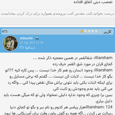
تعصب دینی اتفاق افتاده
درست بخوانید,کتب مقدس کتب نیرومندی همواره برای درک کردن بیخدایست
#75
کاربر
nimachi
22 Apr 2011 11:54
ارسالها: 572
illiarsham: شقالقمر در همین معجزه ذكر شده ....
كجای قران در مورد شق القمر حرف زده
illiarsham: وجود انسان رو هم كار خدا نیست ... پس كاره كیه ؟؟؟تو
بگو كار خدا نیست ... اثبات كن نیست .... گفتم كه برخی مسایل رو
برای اینكه اثبات بكنی باید نتونی براش مثال نقض پیدا كنی ...واگه رد
می كنی باید عدم وجودش رو ثابت كنی
ببین برا چیزی كه وجود نداره دلیلی نمخواد ولی تو كه میگی هست باید
دلیل بیاری
illiarsham: 124هزار پیامبر هر كدوم رو نام ببر و بگو تو كجای دنیا
رسالت می كردن ...اگه همه رو گفتی واون وقت برای آمرزیكایی ها نبود