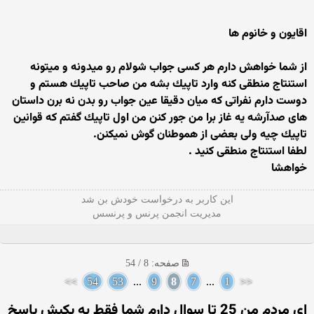
اقایون و خانوم ها
از شما خواهش دارم هر كسی جواب شولام رو میدونه و میتونه
استنتاج منطقی كنه وارد تاپیك بشه من صاحب تاپیك هستم و
دوست دارم نفراتی كه میان دقیقا عین جواب رو بدن نه برن داستان
های صدآرشه یه غاز برا من جور كنن من اول تاپیك گفتم كه قوانین
تاپیك چیه ولی بعضی از هموطنان گوش نمیكنن.
لطفا استنتاج منطقی كنید .
خواهشا
این كاربر به درخواست خودش بن شد
مدیریت انجمن پرنس و پرنسس
صفحه: 8 / 54
>>
54
53
...
9
8
7
...
1
<<
ای مردم من 25 تا سوال دارم شما فقط به یکیش پاسخ