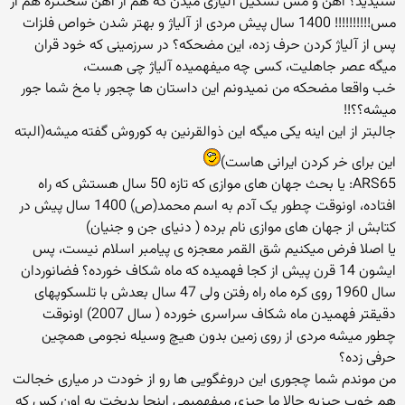
شنیدید؟ اهن و مس تشکیل آلیاژی میدن که هم از آهن سختتره هم از
مس!!!!!!!!!! 1400 سال پیش مردی از آلیاژ و بهتر شدن خواص فلزات
پس از آلیاژ کردن حرف زده، این مضحکه؟ در سرزمینی که خود قران
میگه عصر جاهلیت، کسی چه میفهمیده آلیاژ چی هست،
خب واقعا مضحكه من نمیدونم این داستان ها چجور با مخ شما جور
میشه؟؟!!
جالبتر از این اینه یكی میگه این ذوالقرنین به كوروش گفته میشه(البته
این برای خر كردن ایرانی هاست)
ARS65: یا بحث جهان های موازی که تازه 50 سال هستش که راه
افتاده، اونوقت چطور یک آدم به اسم محمد(ص) 1400 سال پیش در
کتابش از جهان های موازی نام برده ( دنیای جن و جنیان)
یا اصلا فرض میکنیم شق القمر معجزه ی پیامبر اسلام نیست، پس
ایشون 14 قرن پیش از کجا فهمیده که ماه شکاف خورده؟ فضانوردان
سال 1960 روی کره ماه راه رفتن ولی 47 سال بعدش با تلسکوپهای
دقیقتر فهمیدن ماه شکاف سراسری خورده ( سال 2007) اونوقت
چطور میشه مردی از روی زمین بدون هیچ وسیله نجومی همچین
حرفی زده؟
من موندم شما چجوری این دروغگویی ها رو از خودت در میاری خجالت
هم خوب چیزیه حالا ما چیزی میفهمیمی اینجا بدبخت به اون كس كه