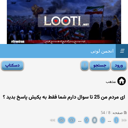
☰
انجمن لوتی
مذهب
ای مردم من 25 تا سوال دارم شما فقط به یکیش پاسخ بدید ؟
صفحه: 8 / 54
>>
54
53
...
9
8
7
...
1
<<