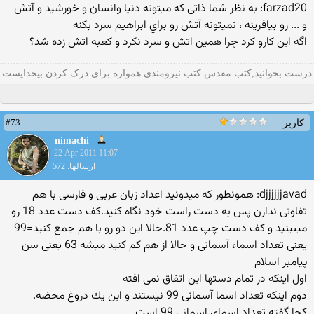
farzad20: به نظر شما ذاتی که ميتونه دنيا وانسان و خورشيد و آتش
و ... رو بيافرينه ، نميتونه آتش رو براي ابراهيم سرد بکنه
اگه این كارو كرد چرا همین اتش و سرد نكرد و كعبه اتش زده شد؟
درست بخوانید,کتب مقدس کتب نیرومندی همواره برای درک کردن بیخدایست
#73
کاربر
nimachi
22 Apr 2011 11:07
ارسالها: 572
djjjjjjavad: همونطور که میدونید اعداد زبان عربی و فارسی با هم
تفاوتی ندارن پس به دست راست خود نگاه کنید.کف دست عدد 18 رو
میبینید و کف دست چپ عدد 81.حالا این دو رو با هم جمع کنید=99
یعنی تعداد اسماء آسمانی و حالا از هم کم کنید میشه 63 یعنی سن
پیامبر اسلام
اول اینكه در تمام دستها این اتفاق نمی افته
دوم اینكه تعداد اسما آسمانی 99 نیستند و این یك دروغ محضه.
كجا گفته تعداد اسمای اسمانی 99 است