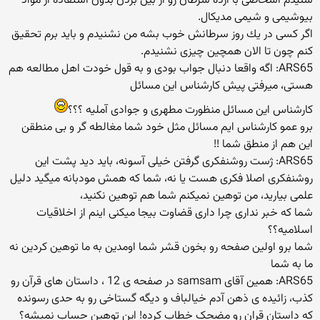
شنیدم اشخاصی با ارده سرطان رو از بین بردن بدون استفاده از مواد
بیوشیمی و شیمی مدیكال.
اگر كسی در یك روز سرطانش خوب بشه من نشنیدم و باید برم تحقیق
كنم چون تا الان همچین چیزی نشنیدم.
ARS65: اگه واقعا دنبال جواب بودی و به قول خودت اهل مطالعه هم
هستی، میرفتی پیش کارشناس این مسائل
كارشناس این مسائل منظورت مطهری و جوادی آملیه ؟؟؟
برو عمو كارشناس ایم مسائل مثل خود شما مغالطه گر و بی منطقن
این هم از منطق شما !!
ARS65: ژست روشنفکری گرفتن خیلی آسونه، باید دید پشت این
روشنفکری اصلا فکری هست یا نه، شما که همش مودبانه میگید دلیل
علمی بیارید، من توهین نمیکنم شما هم توهین نکنید،
شما كه خبر نداری چرا داری قضاوت بیجا میكنی اینم از اخلاقیات
اسلامیه؟؟
شما برو اولین صفحه رو بخون قشر شما اومدین به ما توهین كردین نه
ما به شما
ARS65: همین آقای samsam در صفحه ی 12 ، داستان های قرآن رو
کذب، زائیده ی ذهن آدم خیالباف و دیگه گستاخی رو به حدی رسونده
که داستان قران رو مضحک خطاب کرده! این توهین حساب نمیشه؟