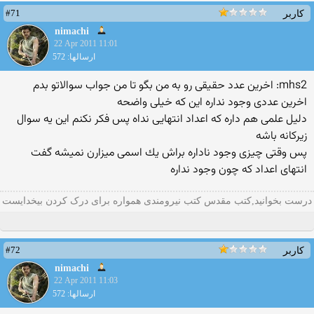
#71
کاربر
nimachi
22 Apr 2011 11:01
ارسالها: 572
mhs2: اخرین عدد حقیقی رو به من بگو تا من جواب سوالاتو بدم
اخرین عددی وجود نداره این كه خیلی واضحه
دلیل علمی هم داره كه اعداد انتهایی نداه پس فكر نكنم این یه سوال
زیركانه باشه
پس وقتی چیزی وجود ناداره براش یك اسمی میزارن نمیشه گفت
انتهای اعداد كه چون وجود نداره
درست بخوانید,کتب مقدس کتب نیرومندی همواره برای درک کردن بیخدایست
#72
کاربر
nimachi
22 Apr 2011 11:03
ارسالها: 572