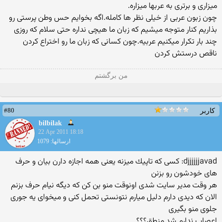
میزاری و برتری به عربها میزاره.
چون زبون عربی از خیلی نظر ها کامله.اگه بخوایم حس وطن پرستی رو
بذاریم کنار متوجه میشیم که زبان ما هیچی نداره حتی سلام که روزی
چند بار تکرار میکنیم عربیه.چون کسانی که زبان ما رو اختراع کردن
ناقص درستش کردن
من برگشتم
#80
کاربر
bilbilak
22 Apr 2011 18:18
ارسالها: 1079
djjjjjjavad: كسی كه تاپیك میزنه یعنی همه اجازه دارن بیان و حرف
های خودشون رو بزنن
هر وقت مدیر سایت شدی اونوقت منو بن كن كه دیگه نیام حرف بزنم
الان كه دیدی دارم دلیل میارم نتونستی تحمل كنی و میخوای یه جوری
جلوی منو بگیری
اعصاب ندارم شد منطق؟؟؟