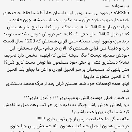
بی سواده .....
ARS65: در مورد بی سند بودن این داستان ها، آقا شما فقط حرف های
خنده دار میزنید، خود قرآن سند مکتوب حساب میشه، چون علاوه بر
دارا بودن تاریخ 1400 ساله، مستحکم ترین کتاب تاریخ بشر هستش
که در طول 1400 سال حتی یک کلمه هم درونش عوض نشده، میتونید
برید موزه رضوی اونجا نسخه خطی قرآنی هستش که 1200 سال قدمت
داره و دقیقا عین قرانی هستش که الان در تمام جهان هستش، این
خودش معجزه نیست؟ مگه میشه کتابی که اینهمه دشمن داره تحریف
نشه؟ دستکاری نشه، یا حتی خود مسلمون ها توش دست کاری نکن؟!
مثل بلایی که مسیحیان بر سر انجیل آوردن و الان ما بجای یک انجیل
4 تا انجیل متفاوت داریم!!!
اینها همه توهمات خود شما هستن قران بعد از مرگ محمد دستكاری
شد.
در ضمن خیلی دوستوراتش رو میپذیری ؟؟؟ و قبول داری؟؟؟
برو باهاش خوش باش چیكار به بقیه داری هر كسی هم مثل ما نقدش
كرد شما بگو برین راحت باشین !
مگه نمیگی ما حقیقتتیم پس از چی ترس داری ؟!!!!!!!
در ضمن همون انجیل هم كتاب همون الله هستش پس چرا جلوی