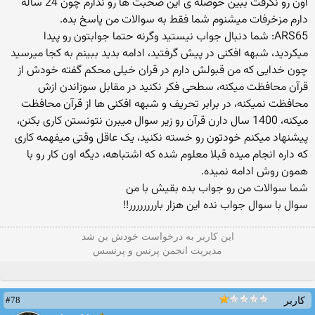
اون رو نگرفت ببین حوصله ی این صحبت ها رو ندارم چون 24 ساله
دارم مزخرفات میشنوم شما فقط به سوالات من پاسخ بده.
ARS65: شما دنبال جواب نیستید وگرنه حتما جوابتون رو پیدا
میکردید، شبهه افکنی در پیش گرفتید، ادامه بدید ببینم به کجا میرسید
چون خدایی که من قبولش دارم در قران خیلی محکم گفته خودش از
قرآن محافظت میکنه، سطحی فکر نکنید در مقابل سوزاندن ازش
محافظت نمیکنه، در برابر تحریف و شبهه افکنی ها از قرآن محافظت
میکنه، 1400 سال دارن قرآن رو زیر سوال میبرن نتونستن کاری بکنن،
پیشنهاد میکنم خودتون رو خسته نکنید، یک عاقل وقتی میفهمه کاری
که داره انجام میده قبلا معلوم شده که اشتباهه، دیگه اون کار رو با
همون روش ادامه نمیده.
شما سوالات من رو جواب بده بقیش با من
سوال با سوال جواب نده این هزار بارررررررر!!
این كاربر به درخواست خودش بن شد
مدیریت انجمن پرنس و پرنسس
#78
کاربر