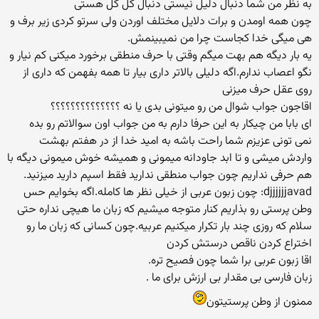
به نظر من شما دنبال دلیل نیستی دنبال کل کل هستی
چون همه اومدن و برات دلایل مختلف اوردن ولی سرتو کردی زیر برف و
هی میگی خدا کجاست چرا من نمیبینمش.
یه بار دیگه هم بهت میگم وقتی با حرف منطقی برخورد میکنی کم نیار و
نگو اعصاب ندارم.اگه دلیلی بالاتر داری بیار تا همه بفهمن که داری از
روی عقل حرف میزنی
اقاجون جواب شوال من رو میتونی بدی یا نه ؟؟؟؟؟؟؟؟؟؟؟؟؟؟
ای بابا من چیكار به این حرفا دارم به من جواب اون سوالاتم رو بده
نمی تونی عزیزم شما راحت باشه به امید خدا از در هفتم بهشت
واردش میشی و تا ابد جاودانه میمونی و همیشه خوش میمونی دیگه با
هم حرفی نداریم چون جواب منطقی ندارید فقط اسپم دارید میزنید.
djjjjjjavad: چون زبون عربی از خیلی نظر ها کامله.اگه بخوایم حس
وطن پرستی رو بذاریم کنار متوجه میشیم که زبان ما هیچی نداره حتی
سلام که روزی چند بار تکرار میکنیم عربیه.چون کسانی که زبان ما رو
اختراع کردن ناقص درستش کردن
اقا زبون عربی برا شما چون فصیح تره.
زبان فارسی بی مقدار بی ارزش برای ما .
ممنون از وطن پرستیتون