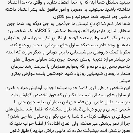
ببینید مشکل شما اینه که به خدا اعتقاد ندارید و وقتی به خدا اعتقاد
نداشته باشید نمیتونید به معجزه و امور مافوق علم بشر اعتقاد داشته
باشین ودر نتیجه شما میمونید وسوالاتتون
شما فكر كنم كلا تو باغ نیستی ما حرفمون یه چیز دیگه بود شما چون
منطقی نداری داری پای الله رو وسط میكشی. ARS65: یک شخصی رو
در نظر بگیر که سرطان معده گرفته، از نظر پزشکی بدن انسان به تنهایی
به هیچ وجه قادر نیست که سلول های سرطانی بدخیم رو دفع کنه،
مگر با کمک داروهای بیوشیمیایی یا پرتو درمانی و دیگر موارد، که البته
در بیشتر موارد نتیجه بخش نیست چون رشد سلولی سرطان های
بدخیم بسیار زیاد بوده و اگه بخوایم همزمان با سرعت رشد سرطان
مقدار داروهای شیمیایی رو زیاد کنیم خودشون باعث عوارض بدتری
میشن.
این شخص در طی 1روز کاملا خوب میشه! جواب آزمایش میاد و خبری
از سلول های سرطانی نیست! دکترش که فوق تخصص گوارش داره
نتونست دلیل علمی برای قضیه ی این بیمارش بیاره، چون حتی با
شیمی درمانی و پرتو درمانی 2ماه طول میکشه که فقط رشد سلول های
سرطانی رو متوقف کرد! حالا شما به من بگو اون سلول ها چی شدن؟
چرا از نظر پزشکی غیر ممکنه ولی اتفاق افتاده؟ ( لطفا جواب ندید که
هنوز پزشکی انقد پیشرفت نکرده که دلیلی براش بیاریم!) طبق قانون