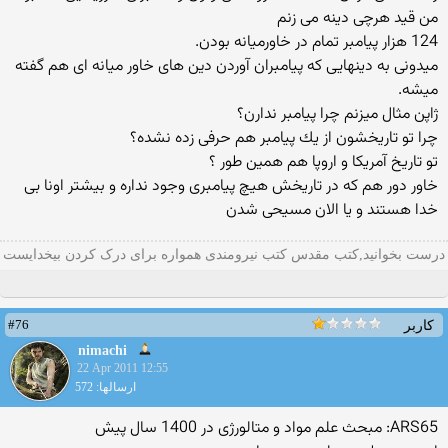
من قید هرچی دینه می زنم
124 هزار پیامبر تمام در خاورمیانه بودن.
میدونی به دینهایی كه پیامبران آوردن دین های خاور میانه ای هم گفته
میشه.
ژاپن مثال میزنم چرا پیامبر ندارن؟
چرا تو تاریخشون از یك پیامبر هم حرفی زده نشده؟
تو تاریخ آمریكا و اروپا هم همین طور ؟
خاور دور هم كه در تاریخش هیچ پیامبری وجود نداره و بیشتر اونا بی
خدا هستند و یا الان مسیحی شدن
درست بخوانید,کتب مقدس کتب نیرومندی همواره برای درک کردن بیخدایست
#76
کاربر
nimachi
22 Apr 2011 12:55
ارسالها: 572
ARS65: مبحث علم مواد و متالورژی در 1400 سال پیش