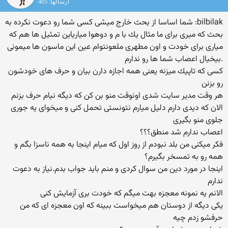
ارسالها: 405
bilbilak: شما اساسا از بحث خارج میشی كسی شما رو دعوت نكرده به
بحث كه میری برای ما مثال یك با م و دوهوا میاریاین تمثیل ها هم كه
میاری برای خودت و اون مطهری ملعونتوام عین این ماسون ها میمونی
.بیخیال اعصاب شما ها رو ندارم
كسی كه تاپیك میزنه یعنی همه اجازه دارن بیان و حرف های خودشون
رو بزنن
هر وقت مدیر سایت شدی اونوقت منو بن كن كه دیگه نیام حرف بزنم
الان كه دیدی دارم دلیل میارم نتونستی تحمل كنی و میخوای یه جوری
جلوی منو بگیری
اعصاب ندارم شد منطق؟؟؟
فكر میكنی من بلد نبودم از روز اول كه میام اینجا به همه ناسزا بگم و
همه رو به تمسخر بگیرم؟
اینجا در مورد دین من سوال كردی و منم باید جواب بدم.نیاز به دعوت
ندارم
الانم یه نمونه معجزه بهت میگم كه خودت بری آزمایش كنی
یكی دیگه از دوستان هم میخواست ببینه كه اون معجزه ای كه من
حرفشو زدم چیه