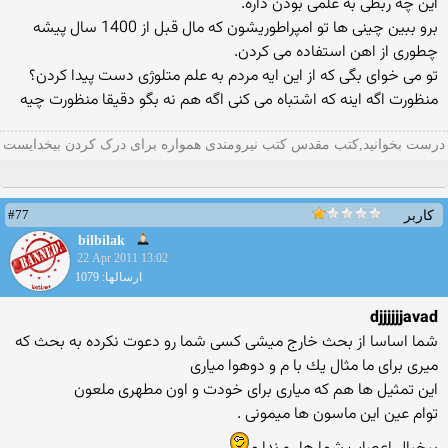
این چه ربطی به علمی بودن داره.
برو ببین چینی ها تو امپراطوریشون كه مال قبل از 1400 سال پیشه
چطوری از اهن استفاده می كردن.
تو می خوای بگی كه از این ایه مردم به علم متلوژی دست پیدا كردن؟
منظورت اگه اینه كه اشتباه می كنی اگه هم نه بگو دقیقا منظورت چیه
درست بخوانید,کتب مقدس کتب نیرومندی همواره برای درک کردن بیخدایست
#77
کاربر
bilbilak
22 Apr 2011 13:02
ارسالها: 1079
djjjjjjavad
شما اساسا از بحث خارج میشی كسی شما رو دعوت نكرده به بحث كه
میری برای ما مثال یك با م و دوهوا میاری
این تمثیل ها هم كه میاری برای خودت و اون مطهری ملعون
توام عین این ماسون ها میمونی .