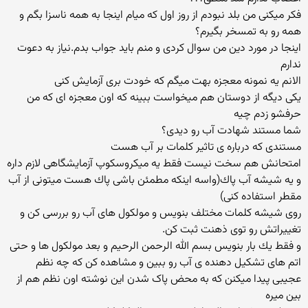
فكر میكنی من بلد نبودم از روز اول كه میام اینجا به همه ناسزا بگم و
همه رو به تمسخر بگیرم؟
اینجا در مورد دین من سوال كردی و منم باید جواب بدم.نیاز به دعوت
ندارم
الانم یه نمونه معجزه بهت میگم كه خودت بری آزمایش كنی
یكی دیگه از دوستان هم میخواست ببینه كه اون معجزه ای كه من
حرفشو زدم چیه
شما مستند شهادت آب رو دیدی؟
مستندی كه درباره ی تاثیر كلمات بر آب هست
امتحانش هم سخت نیست فقط یه میكروسكوپ آزمایشگاهی لازم داره
و یه شیشه آب پاك(واسه اینكه مطمئن باشی پاك هست میتونی از آب
مقطر استفاده كنی)
روی شیشه كلمات مختلف بنویس و مولكول های آب رو بررسی كن و
تغییراتش رو توی ذهنت ثبت كن.
و فقط یك بار بنویس بسم الله الرحمن الرحیم و بعد مولکول ها و حتی
اتم های تشکیل دهنده ی آب رو ببین و مشاهده کن که چه نظم
عجیبی پیدا میکنن که به محض پاک شدن این نوشته اون نظم هم از
بین میره