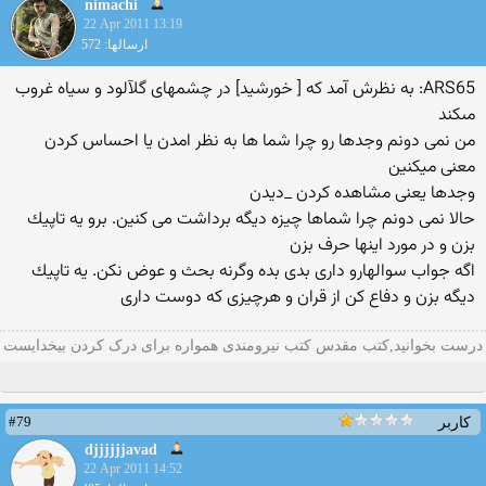
nimachi
22 Apr 2011 13:19
ارسالها: 572
ARS65: به نظرش آمد كه [ خورشيد] در چشمه‏اى گل‏آلود و سياه غروب
مى‏كند
من نمی دونم وجدها رو چرا شما ها به نظر امدن یا احساس كردن
معنی میكنین
وجدها یعنی مشاهده كردن _دیدن
حالا نمی دونم چرا شماها چیزه دیگه برداشت می كنین. برو یه تاپیك
بزن و در مورد اینها حرف بزن
اگه جواب سوالهارو داری بدی بده وگرنه بحث و عوض نكن. یه تاپیك
دیگه بزن و دفاع كن از قران و هرچیزی كه دوست داری
درست بخوانید,کتب مقدس کتب نیرومندی همواره برای درک کردن بیخدایست
#79
کاربر
djjjjjjavad
22 Apr 2011 14:52