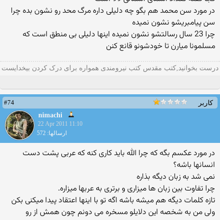
در مورد سن محمد هم بگو چه دلیلی داره مرگ محد رو نشون بده چرا
سن پیامبریشو نشون نمیده
چرا 23 سال رسالتشو نشون نمیده اینها دلیلی بی منطق است كه
مسلمونا میارن تا خودشونو قانع كنن
درست بخوانید,کتب مقدس کتب نیرومندی همواره برای درک کردن بیخدایست
#74
کاربر
nimachi
22 Apr 2011 11:10
ارسالها: 572
در مورد عكسم بگه كه چرا الله باید كاری كنه كه عربی پشت دست
انسانها باشه؟
نمی شد به زبان دیگه بذاره
چرا تفاوت بین زبان ها میزاری و برتری به عربها میزاره.
تازه كلمات دیگه هم میشه باشه اگه تو با اینها اعتقاد پیدا میكنی بكن
ولی من به شخصه این دلایلو مسخره می دونم چون همش از رو