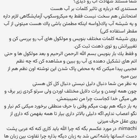
شما مستند شهادت آب رو دیدی؟
مستندی كه درباره ی تاثیر كلمات بر آب هست
امتحانش هم سخت نیست فقط یه میكروسكوپ آزمایشگاهی لازم داره
و یه شیشه آب پاك(واسه اینكه مطمئن باشی پاك هست میتونی از آب
مقطر استفاده كنی)
روی شیشه كلمات مختلف بنویس و مولكول های آب رو بررسی كن و
تغییراتش رو توی ذهنت ثبت كن.
و فقط یك بار بنویس بسم الله الرحمن الرحیم و بعد مولکول ها و حتی
اتم های تشکیل دهنده ی آب رو ببین و مشاهده کن که چه نظم
عجیبی پیدا میکنن که به محض پاک شدن این نوشته اون نظم هم از
بین میره
به نظر من شما دنبال دلیل نیستی دنبال کل کل هستی
چون همه اومدن و برات دلایل مختلف اوردن ولی سرتو کردی زیر برف و
هی میگی خدا کجاست چرا من نمیبینمش.
یه بار دیگه هم بهت میگم وقتی با حرف منطقی برخورد میکنی کم نیار و
نگو اعصاب ندارم.اگه دلیلی بالاتر داری بیار تا همه بفهمن که داری از
روی عقل حرف میزنی
nimachi: در مورد عكسم بگه كه چرا الله باید كاری كنه كه عربی پشت
دست انسانها باشه؟نمی شد به زبان دیگه بذاره چرا تفاوت بین زبان ها