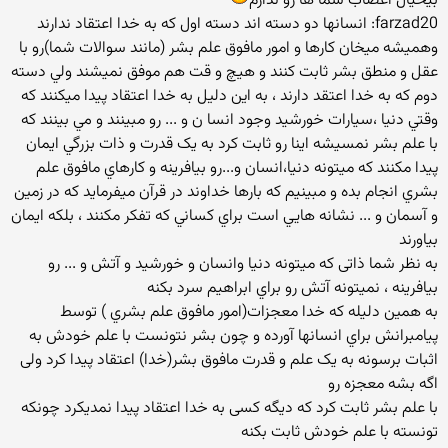
بیخیال اعصاب شما ها رو ندارم
farzad20: انسانها دو دسته اند دسته اول که به خدا اعتقاد ندارند
وهمیشه میخان کارها و امور مافوق علم بشر (مانند سوالات شما)رو با
عقل و منطق بشر ثابت کنند و هيچ و قت هم موفق نميشند ولي دسته
دوم که به خدا اعتقد دارند ، به اين دليل به خدا اعتقاد پيدا ميکنند که
وقتي دنيا ،سيارات خورشيد وجود انسا ن و ... رو مبينند و مي بينند که
با علم بشر نمسيشه اينا رو ثابت کرد به يک قدرت و ذات بزرگي ايمان
پيدا مکنند که ميتونه دنیا،انسان و...رو بیافرینه و کارهاي مافوق علم
بشري انجام بده و مبینیم که بارها خداوند در قرآن ميفرمايد که در زمين
و آسمان و ... نشانه هايي است براي کساني که تفکر مکنند ، بلکه ایمان
بیاورند
به نظر شما ذاتی که ميتونه دنيا وانسان و خورشيد و آتش و ... رو
بيافرينه ، نميتونه آتش رو براي ابراهيم سرد بکنه
به همين دليله که خدا معجزات(امور مافوق علم بشري ) توسط
پيامبرانش براي انسانها آورده و چون بشر نتونست با علم خودش به
اثبات برسونه به یک علم و قدرت مافوق بشر(خدا) اعتقاد پیدا کرد ولی
اگه بشه معجزه رو
با علم بشر ثابت کرد که دیگه کسی به خدا اعتقاد پیدا نمدیکرد چونکه
تونسته با علم خودش ثابت بکنه