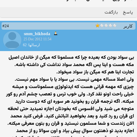
پاسخ
بازگفت
#24
کاربر
smm_bikhoda
25 Dec 2012 11:54
ارسالها: 62
بی سواد بودن که بعیده چرا که مسلمونا که میگن از خاندان اصیل
مکه هست و اینا پس اگه محمد سواد نداشت کی داشته باشه.
تجارت اینا هم که میگن باز سواد میخواد.
ولی اصلا مساله مهمی نیست. بی سواد یا با سواد مهم نیست.
چیزی که مهمه قرانی هست که ایدئولوژی مسلموناست و میشه
خیلی راحت اونو نقد کرد. ولی خوب ترس و تعصب چشم آدم رو کور
میکنه. اگه ترجمه قران رو بخونید هر سوره ای که دوست دارید
متوجه می شید ولی افسوس که بخودتان اجازه نمیدید حتی لحظه
ای قران رو رد کنید و بعد بخواهید اثباتش کنید. فرض کنید محمد
الان زندست و شما مسلمون نیستید و قران رو بتون معرفی میکنه.
اجازه بدید تو ذهنتون سوال پیش بیاد و اون سوالا رو از محمد