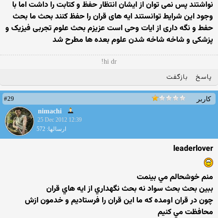
نواشتند پس نمی توان از ایشان انتظار حفظ و کتابت را داشت اما با
وجود این شرایط توانستند ایه های قران را حفظ کنند بحث ما بحث
حفط و نگه داری از ایات وحی است عزیزم بحث علوم تجربی فیزیک و
پزشکی و شاخه شاخه شدن علوم بعده ها مطرح شد
hi dr!
پاسخ
بازگفت
#29
کاربر
nimachi
25 Dec 2012 12:39
ارسالها: 572
leaderlover
منم خوشحالم مي بينمت
ببين بحث بحث سواد نه بحث نگهداري از ايه هاي قران
چون در قران اومده كه ما اين قران را فرستاديم و خدمون ازش
محافظت مي كنيم