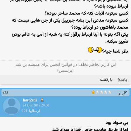
ارتباط نبوده باشه؟
کسی میتونه اثبات کنه که محمد ساحر نبوده؟
کسی میتونه مدعی این بشه جبرییل یکی از جن هایی نیست که
محمد باهاشون در ارتباط بوده؟
یکی اگه بتونه با اینا ارتباط برقرار کنه یه شبه از امی به عالم بودن
تغییر میکنه.
نظر شما چیه؟
این کاربر بخاطر تخلف در قوانین انجمن برای همیشه بن شد.
(پرنسس)
پاسخ
بازگفت
#23
کاربر
best2shi
24 Dec 2012 20:58
ارسالها: 101
بي سواد بود
اما از طريق هاديت خاص خدا با سواد شد