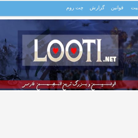
یت
قوانین
گزارش
چت روم