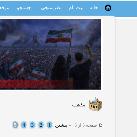
خانه
ثبت نام
نظرسنجی
جستجو
موقع
مذهب
:
« پیشین
1
2
3
4
5
صفحه 5 از 5