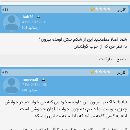
#18
کاربر
bab70
4 Feb 2012 22:31
ارسالها: 164
شما اصلا مطمئنید این از شکم ننش اومده بیرون؟
به نظر من که از جوب گرفتنش
پاسخ
بازگفت
#19
کاربر
soorena8
7 Feb 2012 19:08
ارسالها: 140
bota: خاک بر سرتون این داره مسخره می کنه می خواستم در جوابش
چیزی بنویسم اما دیدم بده چون جواب ابلهان خاموشی است
ابله به کسی گفته میشه که نادانسته مطلبی رو میگه ...