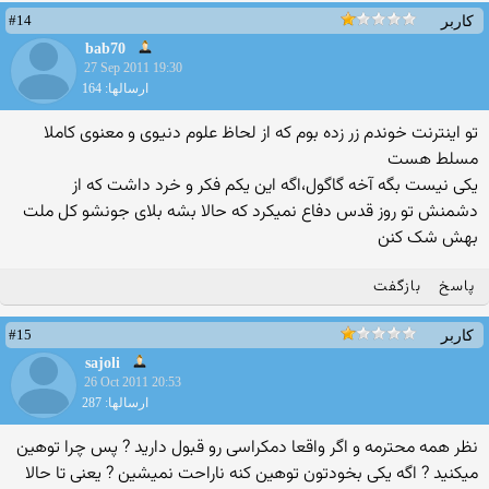
#14
کاربر
bab70
27 Sep 2011 19:30
ارسالها: 164
تو اینترنت خوندم زر زده بوم که از لحاظ علوم دنیوی و معنوی کاملا
مسلط هست
یکی نیست بگه آخه گاگول،اگه این یکم فکر و خرد داشت که از
دشمنش تو روز قدس دفاع نمیکرد که حالا بشه بلای جونشو کل ملت
بهش شک کنن
پاسخ
بازگفت
#15
کاربر
sajoli
26 Oct 2011 20:53
ارسالها: 287
نظر همه محترمه و اگر واقعا دمکراسی رو قبول دارید ? پس چرا توهین
میکنید ? اگه یکی بخودتون توهین کنه ناراحت نمیشین ? یعنی تا حالا