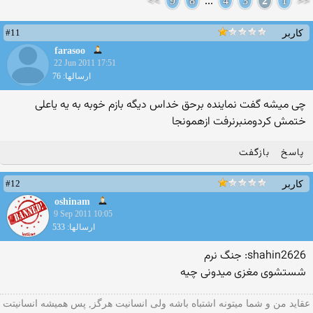
>>
9
8
...
4
3
2
1
<<
#11
کاربر
farasoo
22 Jun 2011 17:51
ارسالها: 76
چی میشه گفت نماینده برحق خداس دیگه بازم خوبه به یه یاعلی
ختمش کردومنبرنرفت ازهمونجا
پاسخ
بازگفت
#12
کاربر
oshinam
9 Sep 2011 10:05
ارسالها: 533
shahin2626: جنگ نرم
شستشوی مغزی میدونی چیه
عقاید من و شما میتونه اشتباه باشه ولی انسانیت هرگز, پس همیشه انسانیتت