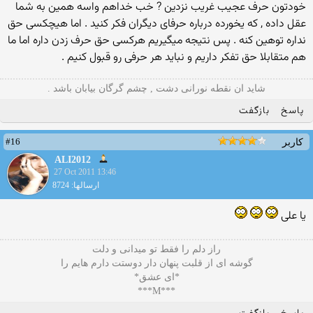
خودتون حرف عجیب غریب نزدین ? خب خداهم واسه همین به شما
عقل داده , که یخورده درباره حرفای دیگران فکر کنید . اما هیچکسی حق
نداره توهین کنه . پس نتیجه میگیریم هرکسی حق حرف زدن داره اما ما
هم متقابلا حق تفکر داریم و نباید هر حرفی رو قبول کنیم .
شاید ان نقطه نورانی دشت , چشم گرگان بیابان باشد .
پاسخ
بازگفت
#16
کاربر
ALI2012
27 Oct 2011 13:46
ارسالها: 8724
یا علی
راز دلم را فقط تو میدانی و دلت
گوشه ای از قلبت پنهان دار دوستت دارم هایم را
*ای عشق*
***M***