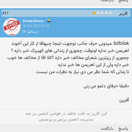
پاسخ
بازگفت
#17
کاربر
feranchesco
30 Oct 2011 02:03
ارسالها: 58
bilbilak: میدونی حرف جالب توجهت اینجا چیهاقا از کار این آخوند
اهریمن خبر نداره اونوقت چجوری از زندانی های کهریزک خبر داره ؟
چجوری از ریزترین شعرای مخالف خبر داره ؟کلا اقا از مخالف ها خوب
خبر داره ولی از این اهریمن ها خبر نداره
تا زمانی كه شما نظر می دی نیاز به نظرات من نیست
دقیقا حرفای دلمو می زنی
آفرین
این كاربر به علت تخلف در قوانین انجمن بن شد
مدیریت انجمن پرنس و پرنسس
پاسخ
بازگفت