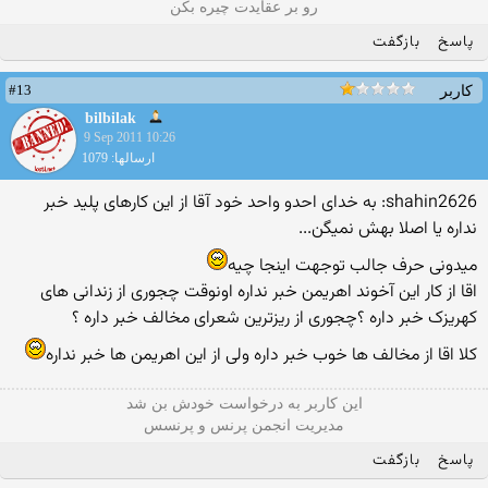
رو بر عقایدت چیره بکن
پاسخ
بازگفت
#13
کاربر
bilbilak
9 Sep 2011 10:26
ارسالها: 1079
shahin2626: به خدای احدو واحد خود آقا از این کارهای پلید خبر
نداره یا اصلا بهش نمیگن...
میدونی حرف جالب توجهت اینجا چیه
اقا از کار این آخوند اهریمن خبر نداره اونوقت چجوری از زندانی های
کهریزک خبر داره ؟چجوری از ریزترین شعرای مخالف خبر داره ؟
کلا اقا از مخالف ها خوب خبر داره ولی از این اهریمن ها خبر نداره
این كاربر به درخواست خودش بن شد
مدیریت انجمن پرنس و پرنسس
پاسخ
بازگفت