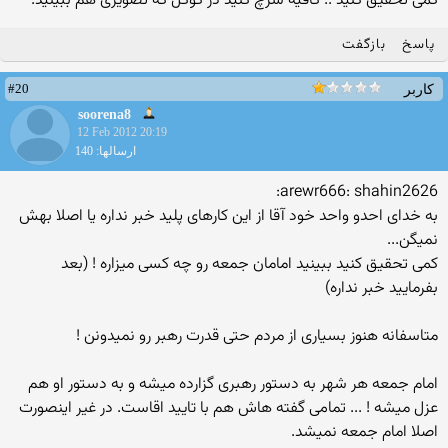
کمی تحقیق کنید .. کافیه سرچ کنید در گوگل که تصویری هم ببینید.
پاسخ
بازگفت
#20
کاربر
soorena8
12 Feb 2012 20:19
ارسالها: 140
arewr666: shahin2626:
به خدای احدو واحد خود آقا از این کارهای پلید خبر نداره یا اصلا بهش
نمیگن...
کمی تحقیق کنید ببینید امامان جمعه رو چه کسی میزاره ! (بعد
بفرمایید خبر نداره)
متاسفانه هنوز بسیاری از مردم حتی قدرت رهبر رو نمیدونن !
امام جمعه هر شهر به دستور رهبری گزارده میشه و به دستور او هم
عزل میشه ! ... تمامی گفته هاش هم با تایید اقاست. در غیر اینصورت
اصلا امام جمعه نمیشد.