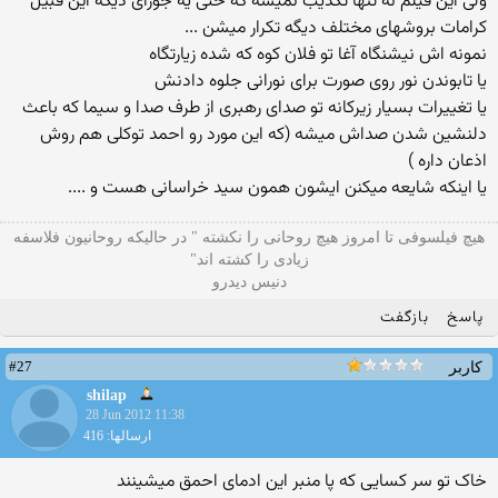
ولی این فیلم نه تنها تکذیب نمیشه که حتی یه جورای دیگه این قبیل
کرامات بروشهای مختلف دیگه تکرار میشن ...
نمونه اش نیشنگاه آغا تو فلان کوه که شده زیارتگاه
یا تابوندن نور روی صورت برای نورانی جلوه دادنش
یا تغییرات بسیار زیرکانه تو صدای رهبری از طرف صدا و سیما که باعث
دلنشین شدن صداش میشه (که این مورد رو احمد توکلی هم روش
اذعان داره )
یا اینکه شایعه میکنن ایشون همون سید خراسانی هست و ....
هیچ فیلسوفی تا امروز هیچ روحانی را نکشته " در حالیکه روحانیون فلاسفه
زیادی را کشته اند"
دنیس دیدرو
پاسخ
بازگفت
#27
کاربر
shilap
28 Jun 2012 11:38
ارسالها: 416
خاک تو سر کسایی که پا منبر این ادمای احمق میشینند