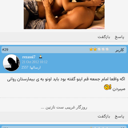
پاسخ
بازگفت
#29
کاربر
rezassi7
21 Oct 2012 10:12
ارسالها: 2557
اگه واقعا امام جمعه قم اينو گفته بود بايد اونو به ى بيمارستان روانى
ميبردن
روزگار غریبی ست نازنین ...
پاسخ
بازگفت