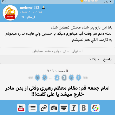
#30
کاربر
mohsen4693
7 Nov 2012 20:44
ارسالها: 189
بابا اين يارو پير شده مخش تعطيل شده
البته منم هر وقت آب ميخورم ميگم يا حسين ولي فايده نداره ميدونم
يه كارمند الكي هم نميشم
اصفهان نصف جهان - فقط سپاهان
پاسخ
بازگفت
صفحه: 3 / 9
>>
9
8
...
4
3
2
1
<<
امام جمعه قم: مقام معظم رهبری وقتی از بدن مادر
خارج میشد یا علی گفت!!!