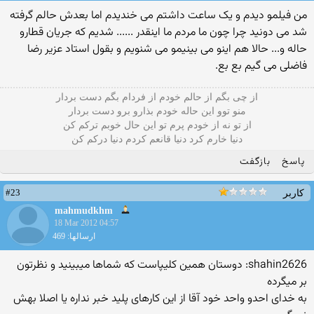
من فیلمو دیدم و یک ساعت داشتم می خندیدم اما بعدش حالم گرفته
شد می دونید چرا چون ما مردم ما اینقدر ...... شدیم که جریان قطارو
حاله و... حالا هم اینو می بینیمو می شنویم و بقول استاد عزیر رضا
فاضلی می گیم بع بع.
از چی بگم از حالم خودم از فردام بگم دست بردار
منو توو این حاله خودم بذارو برو دست بردار
از تو نه از خودم پرم تو این حال خوبم ترکم کن
دنیا خارم کرد دنیا قانعم کردم دنیا درکم کن
پاسخ
بازگفت
#23
کاربر
mahmudkhm
18 Mar 2012 04:57
ارسالها: 469
shahin2626: دوستان همین کلیپاست که شماها میبینید و نظرتون
بر میگرده
به خدای احدو واحد خود آقا از این کارهای پلید خبر نداره یا اصلا بهش