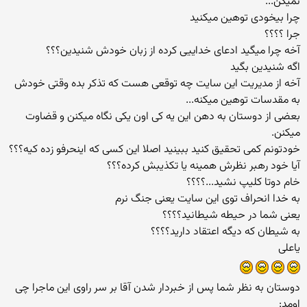
نمیگن...
چرا بیخودی توهین میکنید
جرا ؟؟؟؟
آخه چرا میگید ادعای خداییی کرده از زبان خودش شنیدین؟؟؟
اگه شنیدین بگید
آخه از مدیریت این سایت چه توقعی هست که تذکر بده وقتی خودش
به مقدسات توهین میکنه...
بعضی از دوستان به دهن این یه کی اون یکی نگاه میکنن و قضاوت
میکنن.
خودتونم کمی تحقیق کنید ببینید اصلا این کسی که اینحرفو زده کیه؟؟؟
آیا خود رهبر نظرش همینه یا تکذیبش کرده؟؟؟
خام دوتا کلیپ نشید...؟؟؟؟
به خدا انحراف توی این سایت یعنی جنگ نرم
یعنی شما در حیطه شیطانید؟؟؟؟
به شیطان که دیگه اعتقاد دارید؟؟؟؟
یاعلی
دوستان به نظر شما پس از خبردار شدن آقا بر سر راوی این ماجرا چی
اومد: