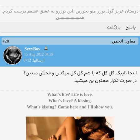
دوستان عزيز گول يوزر منو نخورين .اين يوزرو به عشق عشقم درست كردم.
هميييييييييييييييين
پاسخ
بازگفت
#28
معاون انجمن
SexyBoy
15 Aug 2012 04:39
ارسالها: 8712
اینجا تاپیک کل کل که با هم کل کل میکنین و فحش میدین؟
در صورت تکرار همتون بن میشید
.What's life? Life is love
.What's love? A kissing
.What's kissing? Come here and I'll show you