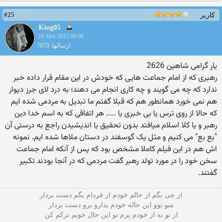
#25
کاربر
King05
18 Mar 2012 06:06
ارسالها: 7673
یار گرامی شاهین 2626
رهبری که از امام جماعت هایی که خودش در این مقام قرار داده خبر
ندارد که چه می گویند و چه کاری انجام می دهند؛ به درد لای جرز دیوار
هم نمی خورد همانطور هم که قبلا گفتم ما تبدیل به مردمی شده ایم
که حالا از روی ترس یا بی خبری یا ..... هر اتفاقی که به اسم خدا دین
رهبر و یا کلا اسلام میافتد بدون تحقیق یا اندیشیدن راجع به درستی آن
"بع بع" می کنیم و مثل یک گوسفند در دستان ملاها شده ایم. نمونه
اش هم در این فیلم کاملا مشخص بود که پس از آنکه امام جماعت
سخن خود را در مورد تولد رهبر گفت مردمی که در آنجا بودند تکبیر
گفتند.
از چی بگم از حالم خودم از فردام بگم دست بردار
منو توو این حاله خودم بذارو برو دست بردار
از تو نه از خودم پرم تو این حال خوبم ترکم کن