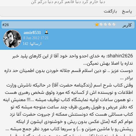
دنیا خارم کرد دنیا قانعم کردم دنیا درکم کن
پاسخ
بازگفت
#26
کاربر
amir8531
8 Jun 2012 17:21
ارسالها: 142
shahin2626: به خدای احدو واحد خود آقا از این کارهای پلید خبر
نداره یا اصلا بهش نمیگن...
دوست عزیز .. تو دین اسلام قسم جلاله خوردن بدون اطمینان حد داره
برادر ...
وقتی کتاب شرح اسم (زندگینامه حضرت آقا) در حالیکه ناشرش وزارت
اطلاعات و نویسنده اش از کسانیه که مورد وثوق شخص رهبری هست
، تو همون ساعات اولیه نمایشگاه کتاب توقیف میشه ...!!! معنیش اینه
که دفتر عریض و طویل رهبری ظرف چند ساعت متوجه میشه که تو
کتاب مسائلی هست که دونستنش ممکنه از جبروت حضرت آغا نزد
عوام کم کنه (مثل عکس بدون ریش و خوشنودی ایشون از اینکه
ریشش رو با ماشین میزنن و ..) و سریعا کتاب مورد نظر جمع میشه ...