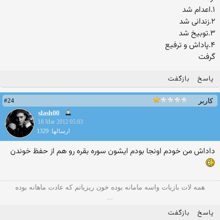
۱.اعدام شد
۲.زندانی شد
۳.توبیخ شد
۴.پاداش و ترفیع
گرفت
پاسخ
بازگفت
#24
کاربر
slash00
18 Mar 2012 05:03
ارسالها: 1329
داداش من خودم اونجا بودم ايشون سوره بقره رو هم از حفظ خوندن
همه لات بازیات واسه مامانه بوده خون ریزیاتم که عادت ماهانه بوده
...
پاسخ
بازگفت