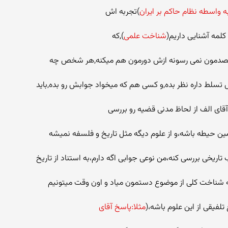
ه واسطه نظام حاکم بر ایران
)تجربه اش
کلمه آشنایی داریم(
شناخت علمی
),که
ه مقصدمون نمی رسونه ازش دورمون هم میکنه,هر شخص چه
سلط داره نظر بده,و کسی هم که میخواد جوابش رو بده,باید
آقای الف از لحاظ مدنی قضیه رو بررسی
مین حیطه باشه،و از علوم دیگه مثل تاریخ و فلسفه نمیشه
اریخی بررسی کنه،من نوعی جوابی اگه دارم،به استناد از تاریخ
 شناخت کلی از موضوع دستمون میاد و اون وقت میتونیم
فیقی از این علوم باشه،(
مثلا:پاسخ آقای