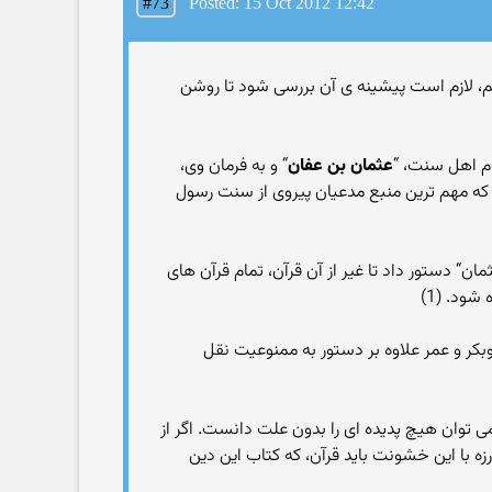
#73
Posted: 15 Oct 2012 12:42
یم، لازم است پیشینه ی آن بررسی شود تا روشن
وم اهل سنت، “
عثمان بن عفان
“ و به فرمان وی،
 که مهم ترین منبع مدعیان پیروی از سنت رسول
 دستور داد تا غیر از آن قرآن، تمام قرآن های
ود. (1)
وبکر و عمر علاوه بر دستور به ممنوعیت نقل
 توان هیچ پدیده ای را بدون علت دانست. اگر از
 با این خشونت باید قرآن، که کتاب این دین