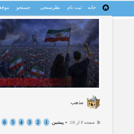
خانه
ثبت نام
نظرسنجی
جستجو
موقع
مذهب
:
« پیشین
1
2
3
4
5
6
صفحه 8 از 10