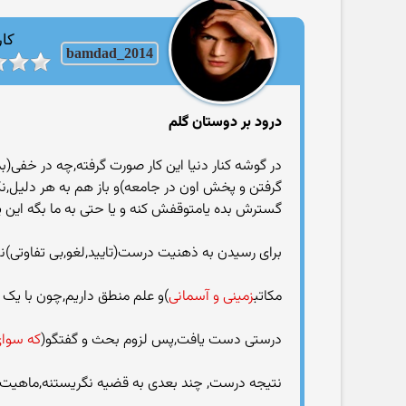
کار
bamdad_2014
درود بر دوستان گلم
در گوشه کنار دنیا این کار صورت گرفته,چه در خفی(ب
گرفتن و پخش اون در جامعه)و باز هم به هر دلیل,نک
گسترش بده یامتوقفش کنه و یا حتی به ما بگه این ی
برای رسیدن به ذهنیت درست(تایید,لغو,بی تفاوتی)ن
مکاتب
زمینی و آسمانی
)و علم منطق داریم,چون با یک
درستی دست یافت,پس لزوم بحث و گفتگو(
که سوا
نتیجه درست, چند بعدی به قضیه نگریستنه,ماهیت 