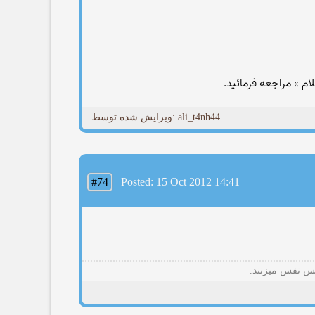
ویرایش شده توسط: ali_t4nh44
#74
Posted: 15 Oct 2012 14:41
فس نفس میزنند.