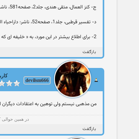
ج- کنز العمال، متقی هندی، جلد2، صفحه581، ناشر: موسسة الرسالة، بیروت، لبنان
د- تفسیر قرطبی، جلد1، صفحه52، ناشر: داراحیاء التراث العربی، بیروت، لبنان
2- برای اطلاع بیشتر در این مورد، به « خلیفه ای که احادیث پیامبرش را آتش زد! » و « آتشی دیگر بر سنت پیامبر علیه وآله السلام » مراجعه فرمائید.
بازگفت
کارب
devilsm666
من مذهبی نیستم ولی توهین به اعتقادات دیگران 
در همین حوالی ك
بازگفت