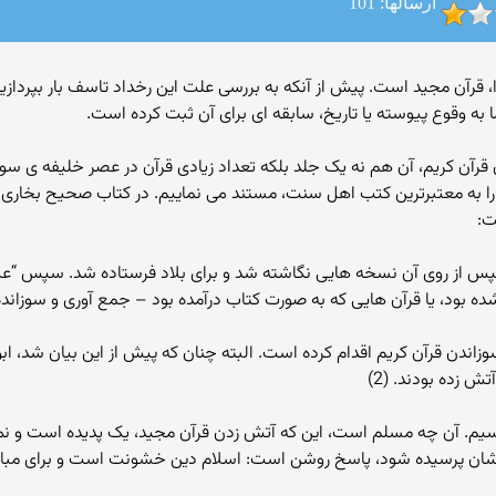
ارسالها: 101
 قرآن مجید است. پیش از آنکه به بررسی علت این رخداد تاسف بار بپرداز
 ما به وقوع پیوسته یا تاریخ، سابقه ای برای آن ثبت کرده است.
رآن کریم، آن هم نه یک جلد بلکه تعداد زیادی قرآن در عصر خلیفه ی س
ن را به معتبرترین کتب اهل سنت، مستند می نماییم. در کتاب صحیح بخاری
ت:
از روی آن نسخه هایی نگاشته شد و برای بلاد فرستاده شد. سپس “عثمان“
 بود، یا قرآن هایی که به صورت کتاب درآمده بود – جمع آوری و سوزانده ش
زاندن قرآن کریم اقدام کرده است. البته چنان که پیش از این بیان شد، اب
ش زده بودند. (2)
سیم. آن چه مسلم است، این که آتش زدن قرآن مجید، یک پدیده است و نمی
کارشان پرسیده شود، پاسخ روشن است: اسلام دین خشونت است و برای مبارزه