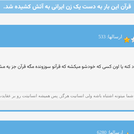
قرآن این بار به دست یک زن ایرانی به آتش کشیده شد.
ارسالها: 533
بود کنه یا اون کسی که خودشو میکشه که قرآنو سوزونده مگه قرآن جز یه 
شما میتونه اشتباه باشه ولی انسانیت هرگز, پس همیشه انسانیتت رو بر عقاید
ارسالها: 6280