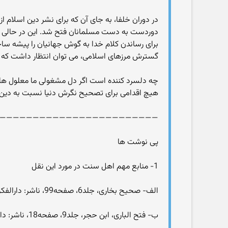
در دوران خلفا، به جای آن که برای نشر دین اسلام
دوردست به دست مسلمانان فتح شد. این در حالی بود 
برای رساندن کلام خدا به گوش جهانیان را پیشه ساختن
گسترش مرزهای اسلامی، می توان انتظار داشت که مرد
چه دلسرد کننده است اگر دل مشغولی ما معلول ها ب
هیچ اقدامی برای تصحیح نگرش دنیا نسبت به دین پی
————————————————————————
پی نوشت ها
1- منابع مهم اهل سنت در مورد این نقل
الف- صحیح بخاری، جلد6، صفحه99، ناشر: دارالفکر للطباعة و النشر و التوزیع
ب- فتح الباری، ابن حجر، جلد9، صفحه18، ناشر: دارالمعرفة للطباعة و النشر، بیروت، لبنان