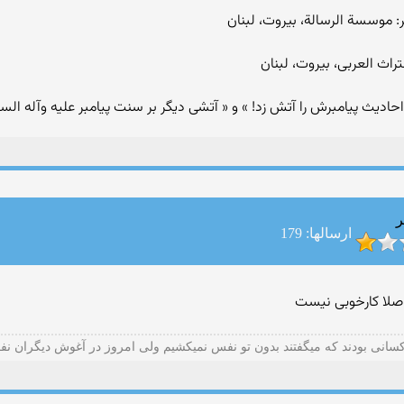
ر
ارسالها: 179
اصلا کارخوبی نیست
سانی بودند كه میگفتند بدون تو نفس نمیكشیم ولی امروز در آغوش دیگران ن