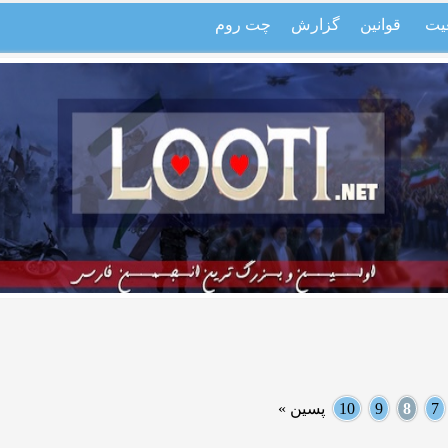
یت
قوانین
گزارش
چت روم
7
8
9
10
پسین »