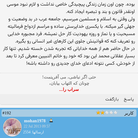
بوده. چون اون زمان زندگی پیچیدگی خاصی نداشت و لازم نبود موسی
اونقدر قانون و بند و تبصره ایجاد کنه.
ولی وقتی به اسلام و مسلمین میرسیم، جامعه عرب در بد وضعیت و
جهلی گیر میکنه. با یکسری خداپرستی ساده و مراسم ازدواج فرمالیته
مسیحیت و یا نماز و روزه یهودیت کار حل نمیشه. فرد مجبوره خدایی
رو تعریف کنه که قوانینش جلوی این کارهای غیر انسانی رو بگیره.
در حال حاضر هم از همه خدایانی که تجربه شدن خسته شدیم. تنها کار
بسیار عقلانی محمد این بود که خود رو خاتم النبیین معرفی کرد تا بعد
از خودش، کسی نتونه ادعای خدای جدیدی رو داشته باشه!
حتی اگر نباشی، می آفرینمت!
چونان که التهاب بیابان،
سراب را...
پاسخ
بازگفت
#192
کاربر
mohan1978
22 Jul 2013 09:57
ارسالها: 2554