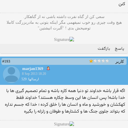
کنن
سعی کن از گناه نفرت داشته باشی نه از گناهکار.
هیچ وقت چیزی رو خوب نمیفهمی مگر اینکه بتونی به مادربزرگت کاملا
توضیحش بدی ! "آلبرت انیشتین"
پاسخ
بازگفت
#193
کاربر
marjan1369
8 Sep 2013 18:20
ارسالها: 529
اگه قرار باشه خداوند تو دنیا همه کاره باشه و تمام تصمیم گیری ها با
خدا باشه! پس انسان ها این وسط چکاره هستند؟ خداوند فقط
کهکشان و خورشید و ماه و انسان ها را خلق کرده ؛ خدا که جسم نداره
که بتواند جلوی جنگ ها و کشتارها و طوفان و زلزله را بگیره