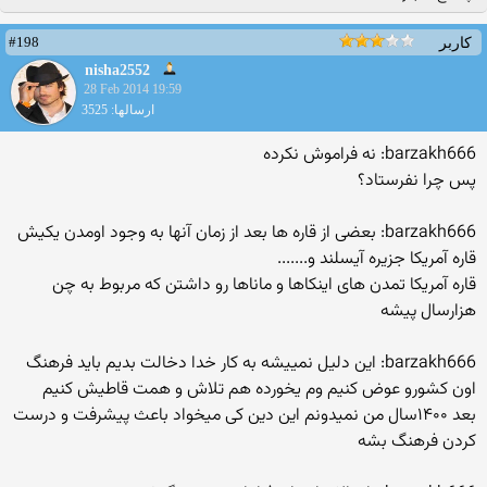
#198
کاربر
nisha2552
28 Feb 2014 19:59
ارسالها: 3525
barzakh666: نه فراموش نکرده
پس چرا نفرستاد؟
barzakh666: بعضی از قاره ها بعد از زمان آنها به وجود اومدن یکیش
قاره آمریکا جزیره آیسلند و.......
قاره آمریکا تمدن های اینکاها و ماناها رو داشتن که مربوط به چن
هزارسال پیشه
barzakh666: این دلیل نمییشه به کار خدا دخالت بدیم باید فرهنگ
اون کشورو عوض کنیم وم یخورده هم تلاش و همت قاطیش کنیم
بعد ۱۴۰۰سال من نمیدونم این دین کی میخواد باعث پیشرفت و درست
کردن فرهنگ بشه