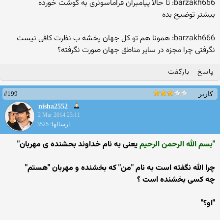
barzakh666: تا حالا پیامبران فراماسونری به گوشت خورده
بیشتر توضیح بده
barzakh666: همونا هم تو کل جهان پخشه ب نظرت کافی نیست
نگرفتی چرا مجزه در سایر مناطق جهان صورت نگرفته؟
پاسخ
بازگفت
#199
کاربر
nisha2552
2 Mar 2014 23:11
ارسالها: 3525
"بسم الله الرحمن الرحیم
یعنی به نام خداوند بحشنده ی مهربان"
چرا الله نگفته است به نام "من" که بخشنده و مهربان "هستم"
چه کسی بخشنده است ؟
"او؟"