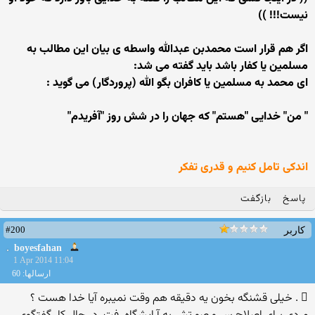
نیست!!! ))
اگر هم قرار است محمدبن عبدالله واسطه ی بیان این مطالب به
مسلمین یا کفار باشد باید گفته می شد:
ای محمد به مسلمین یا کافران بگو الله (پروردگار) می گوید :
" من" خدایی "هستم" که جهان را در شش روز "آفریدم"
اندکی تامل کنیم و قدری تفکر
پاسخ
بازگفت
#200
کاربر
boyesfahan
1 Apr 2014 11:04
ارسالها: 60
 . خیلی قشنگه بخون یه دقیقه هم وقت نمیبره آيا خدا هست ؟