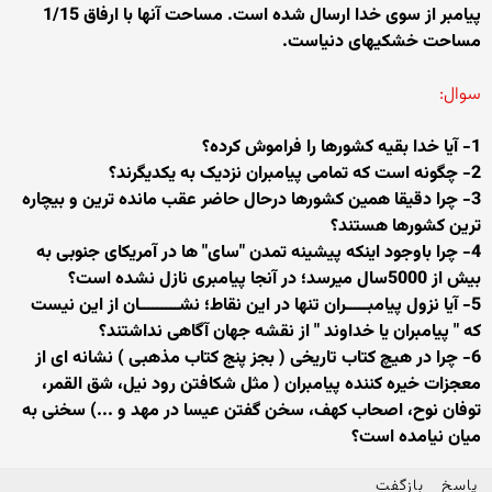
پیامبر از سوی خدا ارسال شده است. مساحت آنها با ارفاق 1/15
مساحت خشکیهای دنیاست.
سوال:
1- آیا خدا بقیه کشورها را فراموش کرده؟
2- چگونه است که تمامی پیامبران نزدیک به یکدیگرند؟
3- چرا دقیقا همین کشورها درحال حاضر عقب مانده ترین و بیچاره
ترین کشورها هستند؟
4- چرا باوجود اینکه پیشینه تمدن "سای" ها در آمریکای جنوبی به
بیش از 5000سال میرسد؛ در آنجا پیامبری نازل نشده است؟
5- آیا نزول پیامبـــــران تنها در این نقاط؛ نشـــــــــان از این نیست
که " پیامبران یا خداوند " از نقشه جهان آگاهی نداشتند؟
6- چرا در هیچ کتاب تاریخی ( بجز پنج کتاب مذهبی ) نشانه ای از
معجزات خیره کننده پیامبران ( مثل شکافتن رود نیل، شق القمر،
توفان نوح، اصحاب کهف، سخن گفتن عیسا در مهد و ...) سخنی به
میان نیامده است؟
پاسخ
بازگفت