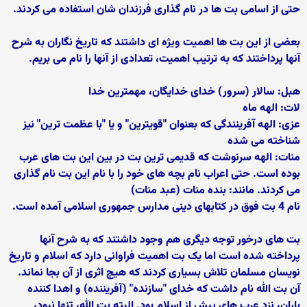
حتی از اسامی بت ها در نام گذاری فرزندان شان استفاده می کردند.
بعضی از این بت ها اهمیت ویژه ای داشتند که تاریخ نگاران به شرح
آنها پرداختند که به ترتیب اهمیت، تعدادی از آنها را نام می بریم.
هبل: سالار (سرور) خدای خدایگان، مهمترین خدا
لات: الهه ماه
عزی: الهه آفرینندگی که بعنوان "قویترین" و یا "با عظمت ترین" نیز
شناخته می شده
منات: الهه سرنوشت که قدیمی ترین بت در بین این بت های عرب
بوده است. حتی اعراب نام بچه های خود را با نام این بت نام گذاری
می کردند. مانند: بنده منات (عبد منات)
نام 4 بت فوق در کتابهای دینی مدارس جمهوری اسلامی آمده است.
بت های درخور توجه دیگری هم وجود داشتند که به شرح آنها
پرداخته شده است اما یک بت اهمیت فراوانی دارد که اسلام و تاریخ
نویسان مسلمان تلاش بسیاری کردند که هیچ اثری از آن بجا نماند.
آن بت الله نام داشت که خدای "سازنده" (آفریننده) و اهدا کننده
باران، نزد عرب های پیش از اسلام بود. البته بت الله، تنها نبود،