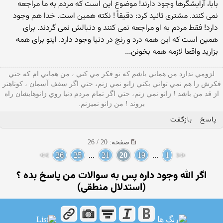
بابا، آرایشگرها وجود دارند! موضوع این است که مردم به ما مراجعه
نمی کنند. مشتری تائید کرد: دقیقاً ! نکته همین است. خدا هم وجود
دارد! فقط مردم به او مراجعه نمی کنند و دنبالش نمی گردند. برای
همین است که این همه درد و رنج در دنیا وجود دارد. اینو برای همه
بزارید واقعا لازمه همه بخونن...
لزومي ندارد من هماني باشم که تو فکر مي کني ، من هماني ام که حتي
فکرش را هم نمي تواني بکني زانو نمي زنم، حتي اگر سقف آسمان ، کوتاهتر
از قد من باشد ! زانو نمي زنم، حتي اگر تمام مردم دنيا روي زانوهايشان راه
بروند ! من زانو نمیزنم.
پاسخ
بازگفت
صفحه: 20 / 26
>>
26
25
...
21
20
19
...
1
<<
اگر الله وجود داره پس به سوالات من پاسخ بده ؟
(استدلال منطقی)