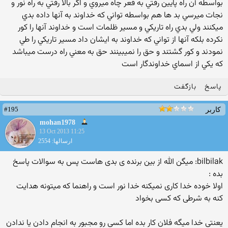
بواسطه آن راه پايين رفتي به قعر چاه ميروي و اگر بالا رفتي به راه نور و
نجات ميرسي بد ها هم بواسطه تواني كه خداوند به آنها داده بدي
ميكنند ولي بدي راه تاريكي و مسير ظلمات است و خداوند آنها را كور
نكرده بلكه آنها از تواني كه خداوند به ايشان داد مسير تاريكي را طي
نمودند و كور گشتند و حق را نميبينند حق به معني راه درست ميباشد
كه يكي از اسماي خداوندگار است
پاسخ
بازگفت
#195
کاربر
mohan1978
13 Oct 2013 11:25
ارسالها: 2554
bilbilak: میگن الله از بین برنده ی بدی هاست پس به سوالات پاسخ
بده :
اولا خوده خدا کاری نمیکنه خدا نور است و راهنما که میتونه هدایت
کنه به شرطی که کسی بخواد
یعنتی خدا میگه فلان کار بده اما کسی رو مجبور به انجام دادن یا ندادن