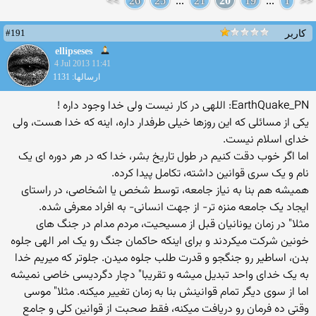
>>
26
25
...
21
20
19
...
1
<<
#191
کاربر
ellipseses
4 Jul 2013 11:41
ارسالها: 1131
EarthQuake_PN: اللهی در کار نیست ولی خدا وجود داره !
یکی از مسائلی که این روزها خیلی طرفدار داره، اینه که خدا هست، ولی
خدای اسلام نیست.
اما اگر خوب دقت کنیم در طول تاریخ بشر، خدا که در هر دوره ای یک
نام و یک سری قوانین داشته، تکامل پیدا کرده.
همیشه هم بنا به نیاز جامعه، توسط شخص یا اشخاصی، در راستای
ایجاد یک جامعه منزه تر- از جهت انسانی- به افراد معرفی شده.
مثلا" در زمان یونانیان قبل از مسیحیت، مردم مدام در جنگ های
خونین شرکت میکردند و برای اینکه حاکمان جنگ رو یک امر الهی جلوه
بدن، اساطیر رو جنگجو و قدرت طلب جلوه میدن. جلوتر که میریم خدا
به یک خدای واحد تبدیل میشه و تقریبا" دچار دگردیسی خاصی نمیشه
اما از سوی دیگر تمام قوانینش بنا به زمان تغییر میکنه. مثلا" موسی
وقتی ده فرمان رو دریافت میکنه، فقط صحبت از قوانین کلی و جامع