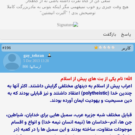
سعی کن از گناه نفرت داشته باشی نه از گناهکار.
هیچ وقت چیزی رو خوب نمیفهمی مگر اینکه بتونی به مادربزرگت کاملا
توضیحش بدی ! "آلبرت انیشتین"
پاسخ
بازگفت
#196
کاربر
gay_tehran
5 Dec 2013 13:28
ارسالها: 866
الله؛ نام یکی از بت های پیش از اسلام
اعراب پیش از اسلام به دینهای مختلفی گرایش داشتند. اکثر آنها به
چندین خدا (polytheistic) اعتقاد داشتند و نیز قبایلی بودند که به
دین مسیحیت و یهودیت ایمان آورده بودند.
قبایل مختلف شبه جزیره عرب، سمبل هایی برای خدایان، شیاطین،
جن ها، آدم-خداسان ها (نیمه انسان نیمه خدا) و انواع و اقسام
موجودات متفاوت، ساخته بودند و این سمبل ها را در کعبه (در