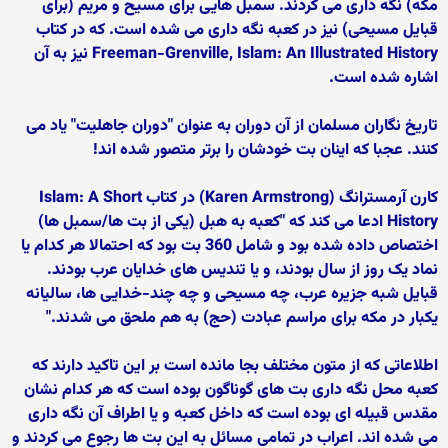
مکه) نگه داری می کردند. سمبل هایی برای مسیح و مریم (برای
قبایل مسیحی) نیز در کعبه نگه داری می شده است. که در کتاب
Freeman-Grenville, Islam: An Illustrated History نیز به آن
اشاره شده است.
تاریخ نگاران مسلمان از آن دوران به عنوان "دوران جاهلیت" یاد می
کنند. عجبا که اینان بت خودشان را برتر متصور شده اند!
کارن آرمسترانگ (Karen Armstrong) در کتاب Islam: A Short
History ادعا می کند که "کعبه به هبل (یکی از بت ها/سمبل ها)
اختصاص داده شده بود و شامل 360 بت بود که احتمالا هر کدام یا
نماد یک روز از سال بودند، و یا تندیس های خدایان عرب بودند.
قبایل شبه جزیره عرب، چه مسیحی و چه چند-خدایی ها، سالیانه
یکبار در مکه برای مراسم عبادت (حج) به هم ملحق می شدند."
اطلاعاتی که از متون مختلف بجا مانده است بر این تاکید دارند که
کعبه محل نگه داری بت های گوناگون بوده است که هر کدام نشان
مقدس قبیله ای بوده است که داخل کعبه و یا اطراف آن نگه داری
می شده اند. اعراب در تمامی مسائل به این بت ها رجوع می کردند و