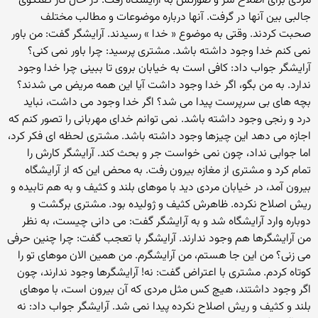
مردی برای اصلاح سر و صورتش به آرایشگاه رفت. در حال کار گفتگوی
جالبی بین آنها در گرفت. آنها درباره موضوعات و مطالب مختلف
صحبت کردند. وقتی به موضوع « خدا » رسیدند. آرایشگر گفت: من باور
نمی کنم خدا وجود داشته باشد. مشتری پرسید: چرا باور نمی کنی؟
آرایشگر جواب داد: کافی است به خیابان بروی تا ببینی چرا خدا وجود
ندارد. به من بگو، اگر خدا وجود داشت آیا این همه مریض می شدند؟
بچه های بی سرپرست پیدا می شد؟ اگر خدا وجود می داشت، نباید
درد و رنجی وجود داشته باشد. نمی توانم خدای مهربانی را تصور کنم که
اجازه می دهد این چیزها وجود داشته باشد. مشتری لحظه ای فکر کرد،
اما جوابی نداد، چون نمی خواست جر و بحث کند. آرایشگر کارش را
تمام کرد و مشتری از مغازه بیرون رفت. به محض این که از آرایشگاه
بیرون آمد، در خیابان مردی دید با موهای بلند و کثیف و به هم تابیده و
ریش اصلاح نکرده. ظاهرش کثیف و ژولیده بود. مشتری برگشت و
دوباره وارد آرایشگاه شد و به آرایشگر گفت: می دانی چیست، به نظر
من آرایشگرها هم وجود ندارند. آرایشگر با تعجب گفت: چرا چنین حرفی
می زنی؟ من این جا هستم، من آرایشگرم. من همین الان موهای تو را
کوتاه کردم. مشتری با اعتراض گفت: نه! آرایشگرها وجود ندارند، چون
اگر وجود داشتند، هیچ کس مثل مردی که آن بیرون است، با موهای
بلند و کثیف و ریش اصلاح نکرده پیدا نمی شد. آرایشگر جواب داد: نه