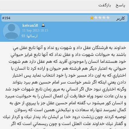
پاسخ
بازگفت
#194
کاربر
keivan58
11 Sep 2013 18:15
ارسالها: 93
خداوند به فرشتگان عقل داد و شهوت رو نداد و آنها تابع عقل مي
باشند به حيوانات شهوت داد و عقل نداد كه آنها تابع غرايز حيواني
خود هستنداما انسان را موجودي آفريد كه هم عقل دارد هم شهوت
حيواني به اعتبار ديگر هم فرشته هم حيوان و اراده كرد تا انسان با
اختياري كه به اون داد مسير خود را خود انتخاب نمايد پس اختيار
دادن يعني اينكه اگر شمر خواست سر امام حسين هم ببرد بتواند
وگرنه اختياري نبود حال اگر انساني به مرور زمان تابع شهوات خود شد
و بدان عادت نمود وراه خطا رفت آن اعمال انسان را به حيوانيت ميبرد
و انسان كور ميشود ب گفته امام حسين عقل جز با پيروي از حق به
كمال نميرسد تنها راه سعادت و نيكبختي همين است كه رسولان
توصيه كردند چون زرتشت درود خدا بر ايشان باد پندار نيك و كردار نيك
و گفتار نيك خداوند علت العلل است و چون ريسماني است كه اگر