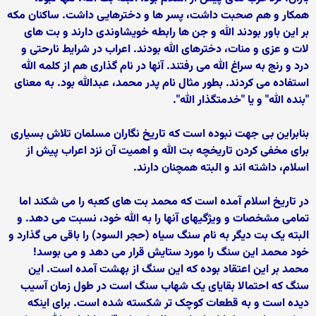
همکار و هم صحبت داشت، پسر ها و دخترهایی داشت. ساکنان مکه
بر این باور بودند الله و جن ها رابطه خویشاوندی دارند و بت های
لات و عزی و منات، دخترهای الله بودند. اعراب در شرایط نارحتی و
درد و رنج به سراغ الله می رفتند. آنها در نام گذاری هم از کلمه الله
استفاده می کردند. بطور مثال نام پدر محمد، عبدالله بود. به معنای
"بنده الله" و یا "خدمتگذار الله".
بنابراین بی جهت نبوده است که تاریخ نگاران مسلمان تلاش بسیاری
برای مخفی کردن تاریخچه بت الله و اهمیت آن نزد اعراب پیش از
اسلام، داشته اند و البته همچنان دارند.
در تاریخ اسلام آمده است که محمد بت های کعبه را می شکند اما
تمامی مشخصات و ویژگیهای آنها را به الله خود، نسبت می دهد. و
البته یک بت دیگر به نام سنگ سیاه (حجر السود) را باقی می گذارد و
خود محمد این سنگ را مورد ستایش قرار می دهد و می بوسد!
محمد بر این اعتقاد بوده که این سنگ از بهشت آمده است. این
سنگ که احتمالا بقایای یک شهاب سنگ است در طول زمان آسیب
دیده است و به قطعات کوچک تر شکسته شده است. برای اینکه