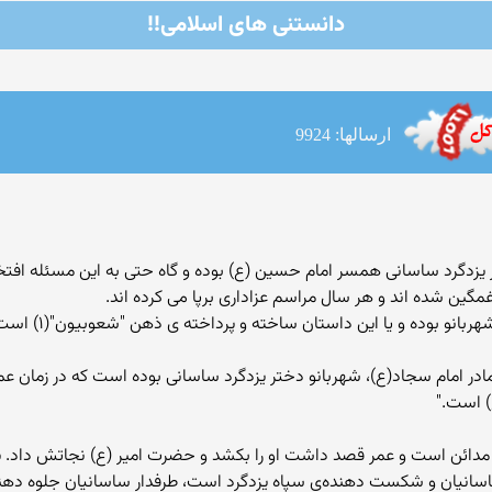
دانستنی های اسلامی!!
ارسالها: 9924
 یزدگرد ساسانی همسر امام حسین (ع) بوده و گاه حتی به این مسئله افتخار
مگین شده اند و هر سال مراسم عزاداری برپا می کرده اند.
و بوده و یا این داستان ساخته و پرداخته ی ذهن "شعوبیون"(۱) است ؟
بحار الانوار (ج۱۱-ص۴) می گوید: "مادر امام سجاد(ع)، شهربانو دختر یزدگرد ساسانی بوده است ک
ع) است."
مدائن است و عمر قصد داشت او را بکشد و حضرت امیر (ع) نجاتش داد. پی
 ساسانیان و شکست دهنده‌ی سپاه یزدگرد است، طرفدار ساسانیان جلوه دهند