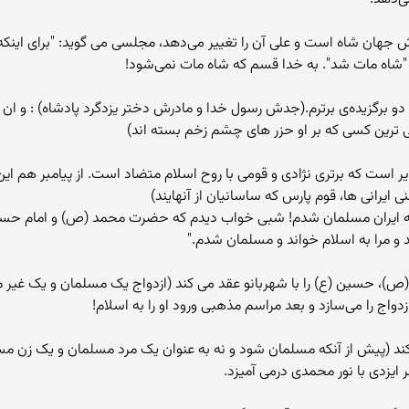
 جهان شاه است و علی آن را تغییر می‌دهد، مجلسی می گوید: "برای اینکه
 "شاه مات شد". به خدا قسم که شاه مات نمی‌شود!
و برگزیده‌ی برترم.(جدش رسول خدا و مادرش دختر یزدگرد پادشاه) : و ان 
ی ترین کسی که بر او حزر های چشم زخم بسته اند)
یر است که برتری نژادی و قومی با روح اسلام متضاد است. از پیامبر هم این
 ایرانی ها، قوم پارس که ساسانیان از آنهایند)
ه ایران مسلمان شدم! شبی خواب دیدم که حضرت محمد (ص) و امام حسین (ع
 و مرا به اسلام خواند و مسلمان شدم."
ص)، حسین (ع) را با شهربانو عقد می کند (ازدواج یک مسلمان و یک غیر 
واج را می‌سازد و بعد مراسم مذهبی ورود او را به اسلام!
کند (پیش از آنکه مسلمان شود و نه به عنوان یک مرد مسلمان و یک زن مسل
یزدی با نور محمدی در‌می آمیزد.