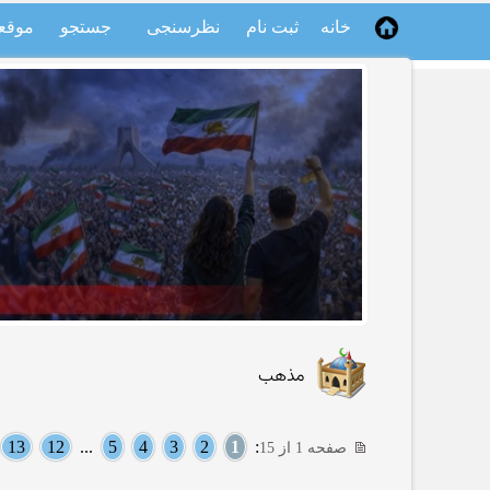
خانه
ثبت نام
نظرسنجی
جستجو
موقع
مذهب
13
12
...
5
4
3
2
1
:
صفحه 1 از 15