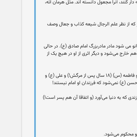
ار کنند، آنرا مجعول دانسته اند. مثل هرمان آته،
 اسحاق احمری نهاوندی که از نظر اعتقاد دینی مشکوک و متهم است و ۲- عمروبن شمر که از نظر علم الرجال شیعه کذاب و جعال وصف
و می شود مادر مادربزرگ امام صادق (ع). در حالی
با همان سرعت هم خارج می‌شود و دیگر اثری از او در هیچ یک از
این گونه با یک بازی ماهرانه قومیت ایرانی و سلطنت رو به زوال رفته‌ی ساسانی احیا می‌شود و شهربانو با همکاری محمد (ص) و فاطمه (س) (۱۸ سال پس از مرگش!) و علی (ع) و
 (ع) نمی‌شود که فرزندان او امام نیستند!
ی که به دنیا می‌آورد (و اتفاقا آن هم پسر است!)