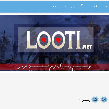
یت
قوانین
گزارش
چت روم
14
15
پسین »