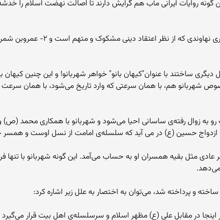
 گونه روایات ایرانی مآب هم گرایش دارند تا اصالت نهضت اسلام را خدشه د
همچنین این دو روایت از ۱- ابراهیم بن
گری ساختند با عنوان"کیهان بانو" خواهر شهربانو! و این چنین کیهان بان
بع عربی هیچ نشانی از او نیست.(۲) در خصوص شهربانو هم، با همان سرعتی که وارد تاریخ می‌شود، 
ازدواج حسین (ع) در می آید که سلسله‌ی امامت از نسل اوست و همسر حسن
ی مثل بقیه همسران او به حساب می‌آمد. این گونه شهربانو با تنها فرزند
می‌دهد.
خته و پرداخته شد، می‌توان به اختصار به علل زیر اشاره کرد: