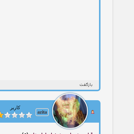
بازگفت
کاربر
azita