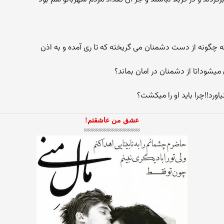
ه چگونه از دست دشمنان می گریخته كه تا ری آمده و به اذن
میشود!تا از دشمنان در امان بماند؟
اورد!!چرا باید او را میكشت؟
عشق من عاشقتم!
≈≈≈≈≈≈≈≈≈≈≈≈≈≈