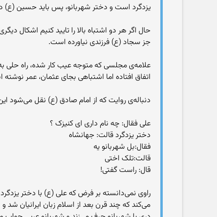
یزدگرد است و دختر شهربانو، پس باید حسین (ع) در سال ۱۸ ازدواج کرده باشد (در سن 15 سالگی) در حالی که سجاد (ع) در سال ۳۸
جز سجاد (ع) فرزندی نیاورده است.
علامه‌ی مجلسی که متوجه عیب کار شده، راه حلی به
اتفاق افتاده اما اشتباهی بجای عثمان، عمر نوشته ان
دنباله‌ی روایت که از امام صادق (ع) نقل می‌شود ا
علی فقال: چه نام داری ای کنیزک ؟
دختر یزدگرد قالت: جهانشاه
فقال:بل شهربانو یه
قالت:تلک اختی
قال: راست گفتی!
راوی نمی‌دانسته بر فرض که علی (ع) با دختر یزدگر
می‌کند که چند قرن بعد از اسلام زبان ایرانیان شد 
دری با شهربانو حرف می‌زند و شهربانو عربی جواب م