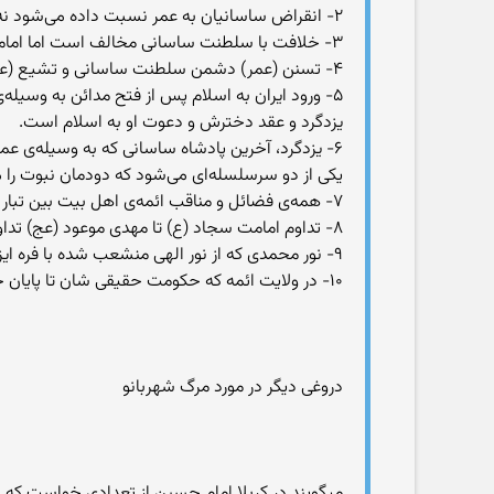
۲- انقراض ساسانیان به عمر نسبت داده می‌شود نه اسلام.
۳- خلافت با سلطنت ساسانی مخالف است اما امامت مدافع آن است.
۴- تسنن (عمر) دشمن سلطنت ساسانی و تشیع (علی) دوستدار آن است.
۵- ورود ایران به اسلام پس از فتح مدائن به وسیل
یزدگرد و عقد دخترش و دعوت او به اسلام است.
۶- یزدگرد، آخرین پادشاه ساسانی که به وسیله‌ی عمر
یکی از دو سرسلسله‌ای می‌شود که دودمان نبوت را م
۷- همه‌ی فضائل و مناقب ائمه‌ی اهل بیت بین تبار پیغمبر اسلام و تبار یزدگرد ساسانی تقسیم می‌شود.
۸- تداوم امامت سجاد (ع) تا مهدی موعود (عج) تداوم سلطنت ساسانی را در بر می‌گیرد.
۹- نور محمدی که از نور الهی منشعب شده با فره ایزدی که در تبار ساسانی است و از اهورامزدا سر زده به هم می‌آمیزد.
۱۰- در ولایت ائمه که حکومت حقیقی شان تا پایان خلقت بر زمین و آسمان جاری است، سلطنت ساسانی نیز وجود دارد.(۳)
دروغی دیگر در مورد مرگ شهربانو
میگویند در كربلا امام حسین از تعدادی خواست كه بر