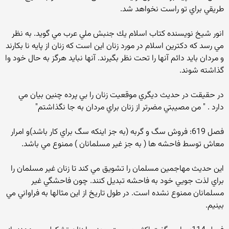
طريقي براي تو راست نخواهد شد.
انور شيخ نويسنده كتاب اسلام يك جنبش ملي عرب مي گويد. به نظر
مي رسد كه دكترين اسلام در مورد زنان اين است كه زنان از پايه نا بكارند
و مردان بايد دائم آنها را تحت نظر بگيرند. آنها نبايد هرگز به حال خود وا
گذاشته شوند.
در حقيقت در حديث ديگري موقعيت زنان را بي پرده چنين بيان مي
دارد . " من مصيبتي مضرتر از زنان براي مردان به جا نگذاشتم"
فصل 619: فروش سگ و گربه (به جز اينكه سگ براي كار باشد)و امرار
معاش توسط فاحشه ها ( به جز غير مسلمانان ) ممنوع مي باشد.
اين حديث مهاجمين مسلمان را تشويق مي كند تا زنان غير مسلمان را
براي لذت جويي خود به فاحشه تبديل كنند. چون فاحشگي غير
مسلمانان ممنوع نشده است. در طول تاريخ از اين مثالها به فراواني مي
بينيم.