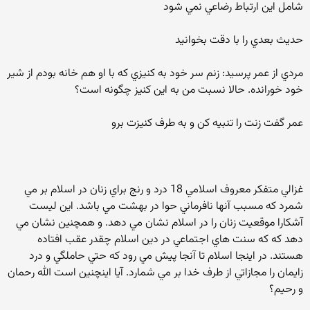
شامل اين ارتباط رضاعي نمي شود
حديث بعدي را با دقت بخوانيد
مردي از عمر پرسيد: زنم سر خود به كنيزي كه با او هم خانه بودم از شير
خود خورانده. حالا نسبت من به اين كنيز چگونه است؟
عمر گفت زنت را تنبيه كن و به طرف كنيزت برو
غزالي متفكر معروف اسلامي 18 درد و رنج براي زنان در اسلام بر مي
شمرد كه مسبب آنها نافرماني حوا در بهشت مي باشد. اين ليست
آشكارا موقعيت زنان را در اسلام نشان مي دهد. و همچنين نشان مي
دهد كه كه سنت هاي اجتماعي در دين اسلام چقدر عقب افتاده
هستند. در اينجا اسلام تا آنجا پيش مي رود كه حتي حاملگي و درد
زايمان را مجازاتي از طرف خدا بر مي شمارد. آيا اينچنين است الله رحمان
و رحيم؟