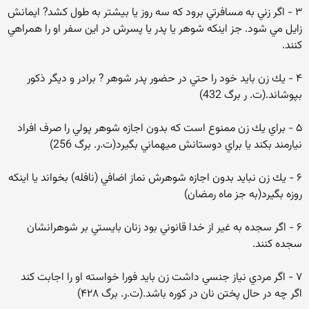
۳ - اگر زني به مسافرتي برود كه سه روز يا بيشتر به طول كشد? ايمانش
زايل مي شود. جز اينكه شوهر يا پدر يا پسرش در اين سفر او را همراهي
كنند.
۴ - يك زن بايد خود را حتي در حضور پدر شوهر ? برادر و ديگر ذكور
بپوشاند.(ت. ر برگ 432)
۵ - براي يك زن ممنوع است كه بدون اجازه شوهر پولي را صرف افراد
نيارمند بكند يا براي دوستانش ميهماني بگيرد(ت.ر. برگ 256)
۶ - يك زن نبايد بدون اجازه شوهرش نماز اضافي (نافله) بخواند يا اينكه
روزه بگيرد(به جز ماه رمضان)
۶ - اگر سجده به غير از خدا قانوني بود زنان بايستي بر شوهرانشان
سجده كنند.
۷ - اگر مردي نياز جنسي داشت زن بايد فورا خواسته او را اجابت كند
اگر چه در حال پختن نان در كوره باشد.(ت.ر. برگ ۴۲۸)