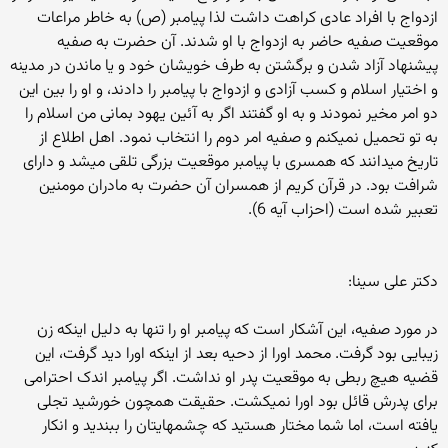
ازدواج با افراد عادی کراهت داشت لذا پیامبر (ص) به خاطر مراعات
موقعیت صفیه حاضر به ازدواج با او شدند. آن حضرت به صفیه
پیشنهاد آزاد شدن و برگشتن به طرف خویشان خود و یا ماندن در مدینه
و اختیار اسلام و کسب آزادی و ازدواج با پیامبر را دادند، و او را بین این
دو امر مخیر نمودند و به او گفتند اگر به آئین یهود بمانی من اسلام را
به تو تحمیل نمیکنم و صفیه امر دوم را انتخاب نمود. اهل اطلاع از
تاریخ میدانند که همسری با پیامبر موقعیت بزرگی تلقی میشد و دارای
شرافت بود. در قرآن کریم از همسران آن حضرت به مادران مومنین
تعبیر شده است (احزاب آیه 6).
دکتر علی سینا:
در مورد صفیه، این آشکار است که پیامبر او را تنها به دلیل اینکه زن
زیبایی بود گرفت. محمد اورا از دحیه بعد از اینکه اورا دید گرفت، این
قضیه هیچ ربطی به موقعیت پدر او نداشت. اگر پیامبر اندک احترامی
برای پدرش قائل بود اورا نمیکشت. حقیقت همچون خورشید تجلی
یافته است، اما شما مختار هستید که چشمهایتان را ببندید و انکار