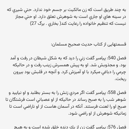
به چند طريق است كه زن مالكيت بر جسم خود ندارد. حتي شيري كه
در سينه هاي او جاري است به شوهرش تعلق دارد. او حتي مجاز
نيست كه تنظيم خانواده را رعايت كند( بخاري . برگ 27)
قسمتهايی از كتاب حديث صحيح مسلمان:
فصل 540: پيامبر گفت زني را ديد كه به شكل شيطان در رفت و آمد
بود. و مجذوبش شد. او به پيش همسرش زينب رفت و در حاليكه
چرمي را دباغي ميكرد با او آميزش كرد. و آنچه در قلبش بود بيرون
ريخت.
فصل 558: پيامبر گفت اگر مردي زنش را به بستر بطلبد و او نياييد و
شوهر شب را به صبح رساند در حاليكه از او عصباني است فرشتگان تا
صبح او را لعنت فرستند. آنكه در آسمان هاست از او ناراضي است تا
زمانيكه شوهرش از او راضي شود.
فصل 576: پيامبر گفت زن از يك دنده خلق شده است و به هيچ