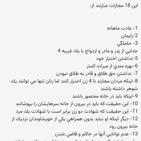
اين 18 مجازات عبارتند از:
1- عادت ماهانه
2-زايمان
3- حاملگي
جدايي از پدر و مادر و ازدواج با يك غريبه 4
5-نداشتن اختيار خود
6-بهره مندي از ميراث كمتر
7- نداشتن حق طلاق و قادر به طلاق نبودن
8-اينكه مردان مجازند تا 4 زن اختيار كنند اما زنان تنها مي توانند يك
شوهر داشته باشند
9-اينكه بايد در خانه محصور باشند
10- اين حقيقت كه بايد در بيرون از خانه سرهايشان را بپوشانند
11- اين حقيقت كه شهادت دو زن برابر است با شهادت يك مرد
12- ديگر اينكه او نبايد بدون همراهي يكي از خويشاوندان نزديك از
خانه بيرون رود
13- عدم توانايي آنها در حاكم و قاضي شدن