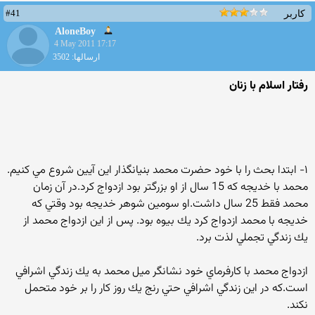
#41
کاربر
AloneBoy
4 May 2011 17:17
ارسالها: 3502
رفتار اسلام با زنان
۱- ابتدا بحث را با خود حضرت محمد بنيانگذار اين آيين شروع مي كنيم.
محمد با خديجه كه 15 سال از او بزرگتر بود ازدواج كرد.در آن زمان
محمد فقط 25 سال داشت.او سومين شوهر خديجه بود وقتي كه
خديجه با محمد ازدواج كرد يك بيوه بود. پس از اين ازدواج محمد از
يك زندگي تجملي لذت برد.
ازدواج محمد با كارفرماي خود نشانگر ميل محمد به يك زندگي اشرافي
است.كه در اين زندگي اشرافي حتي رنج يك روز كار را بر خود متحمل
نكند.