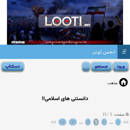
☰
انجمن لوتی
مذهب
دانستنی های اسلامی!!
صفحه: 5 / 15
>>
15
14
...
6
5
4
...
1
<<