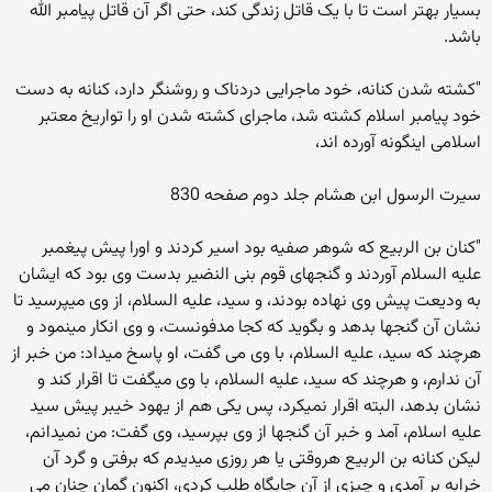
بسیار بهتر است تا با یک قاتل زندگی کند، حتی اگر آن قاتل پیامبر الله
باشد.
"کشته شدن کنانه، خود ماجرایی دردناک و روشنگر دارد، کنانه به دست
خود پیامبر اسلام کشته شد، ماجرای کشته شدن او را تواریخ معتبر
اسلامی اینگونه آورده اند،
سیرت الرسول ابن هشام جلد دوم صفحه 830
"کنان بن الربیع که شوهر صفیه بود اسیر کردند و اورا پیش پیغمبر
علیه السلام آوردند و گنجهای قوم بنی النضیر بدست وی بود که ایشان
به ودیعت پیش وی نهاده بودند، و سید، علیه السلام، از وی میپرسید تا
نشان آن گنجها بدهد و بگوید که کجا مدفونست، و وی انکار مینمود و
هرچند که سید، علیه السلام، با وی می گفت، او پاسخ میداد: من خبر از
آن ندارم، و هرچند که سید، علیه السلام، با وی میگفت تا اقرار کند و
نشان بدهد، البته اقرار نمیکرد، پس یکی هم از یهود خیبر پیش سید
علیه اسلام، آمد و خبر آن گنجها از وی بپرسید، وی گفت: من نمیدانم،
لیکن کنانه بن الربیع هروقتی یا هر روزی میدیدم که برفتی و گرد آن
خرابه بر آمدی و چیزی از آن جایگاه طلب کردی، اکنون گمان چنان می