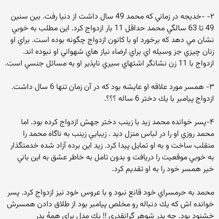
۲- -خديجه در زماني كه محمد 49 سال داشت از دنيا رفت. بين سنين
49 تا 63 سالگي محمد حداقل 11 بار ازدواج كرد. اين مطلب به خوبي
نشان مي دهد كه برخورد او با كانون ازدواج چگونه بوده است. براي او
زنان چيزي جز وسيله اي براي ارضاء نياز هاي شهواني او نبوده اند.
ازدواج با 11 زن نشانگر اشتهاي سيري ناپذير او به مسائل جنسي است.
۳- همسر مورد علاقه او عايشه بود كه در آن زمان تنها 6 سال داشت.
ازدواج پیامبر با يك دختر 6 ساله ؟؟؟.
۴-پسر خوانده محمد زيد با زينب دختر جهش ازدواج كرده بود. اما
محمد روزي او را در لباس منزل ديد . زيبايي زينب به ناگاه محمد را
منقلب ساخت و به او تمايل پيدا كرد. زيد اين برده آزاد شده خدمتگذار
به خوبي موقعيت را دريافت و بدون تامل به خاطر عشق به اين باني
خير همسر خود را به او تقديم كرد.
محمد به حرمسراي خود قانع نبود و با عروس خود نيز ازدواج كرد. پسر
خوانده اش كه يك دنباله رو مخلص پيامبر بود از طلاق دادن همسرش
خشنود بود. چه پدر شوهر گرانقدري ‌‌!! يك مدل براي همهُ پدر