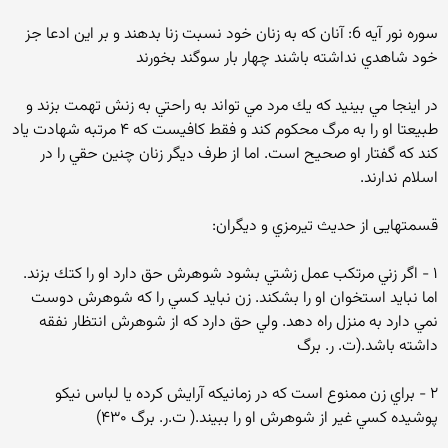
سوره نور آيه 6: آنان كه به زنان خود نسبت زنا بدهند و بر اين ادعا جز
خود شاهدي نداشته باشند چهار بار سوگند بخورند
در اينجا مي بينيد كه يك مرد مي تواند به راحتي به زنش تهمت بزند و
طبيعتا او را به مرگ محكوم كند و فقط كافيست كه ۴ مرتبه شهادت ياد
كند كه گفتار او صحيح است. اما از طرف ديگر زنان چنين حقي را در
اسلام ندارند.
قسمتهايی از حديث تيرمزي و ديگران:
۱ - اگر زني مرتكب عمل زشتي بشود شوهرش حق دارد او را كتك بزند.
اما نبايد استخوان او را بشكند. زن نبايد كسي را كه شوهرش دوست
نمي دارد به منزل راه دهد. ولي حق دارد كه از شوهرش انتظار نفقه
داشته باشد.(ت. ر. برگ
۲ - براي زن ممنوع است كه در زمانيكه آرايش كرده يا لباس نيكو
پوشيده كسي غير از شوهرش او را ببيند.( ت.ر. برگ ۴۳۰)