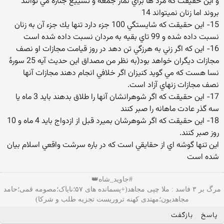
و اين حقيقت كه مرد ها براي نماز جمعه و تشييع جنازه مي توانند
بروند اما زنان نميتواند 14
15- اين حقيقت كه شايستگي 100 جزء دارد تنها يك جزء آن به زنان
نسبت داده شده و 99 تاي بقيه به مردان نسبت داده شده است
16- اين كه اگر زني به هرزگي تن دهد در روز قيامت مجازات او نصف
مجازات ديگران خواهد بود(به نظر من مصداق اين حديث آيه 25 سورهُ
نسا هست كه مي گويد كنيزان اگر خلافي انجام دهند مجازات آنها
نصف مجازات زنهاي آزاد است.
17- اين حقيقت كه اگر شوهرانشان آنها را طلاق بدهند بايد 3 ماه يا
سه گذر عادت ماهانه را صبر كنند
18- اين حقيقت كه اگر شوهرشان بميرد قبل از ازدواج بايد 4 ماه و 10
روز صبر كنند.
اين تنها گوشه اي از حقايقي است كه در باره سرشت واقعي اسلام بيان
شده است
#جاوید_شاه👑
مرگ بر ۳ فاسد : ملا چپی مجاهد(+پسمانده های ۵۷؛نایاک؛مصومه قمی؛حامد
مجاهدیون؛مهتدی کهنه تروریست تجزیه طلب و شرکا)
پاسخ
بازگفت