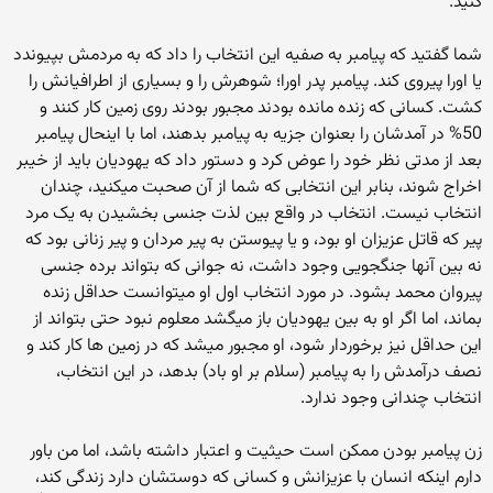
کنید.
شما گفتید که پیامبر به صفیه این انتخاب را داد که به مردمش بپیوندد
یا اورا پیروی کند. پیامبر پدر اورا؛ شوهرش را و بسیاری از اطرافیانش را
کشت. کسانی که زنده مانده بودند مجبور بودند روی زمین کار کنند و
50% در آمدشان را بعنوان جزیه به پیامبر بدهند، اما با اینحال پیامبر
بعد از مدتی نظر خود را عوض کرد و دستور داد که یهودیان باید از خیبر
اخراج شوند، بنابر این انتخابی که شما از آن صحبت میکنید، چندان
انتخاب نیست. انتخاب در واقع بین لذت جنسی بخشیدن به یک مرد
پیر که قاتل عزیزان او بود، و یا پیوستن به پیر مردان و پیر زنانی بود که
نه بین آنها جنگجویی وجود داشت، نه جوانی که بتواند برده جنسی
پیروان محمد بشود. در مورد انتخاب اول او میتوانست حداقل زنده
بماند، اما اگر او به بین یهودیان باز میگشد معلوم نبود حتی بتواند از
این حداقل نیز برخوردار شود، او مجبور میشد که در زمین ها کار کند و
نصف درآمدش را به پیامبر (سلام بر او باد) بدهد، در این انتخاب،
انتخاب چندانی وجود ندارد.
زن پیامبر بودن ممکن است حیثیت و اعتبار داشته باشد، اما من باور
دارم اینکه انسان با عزیزانش و کسانی که دوستشان دارد زندگی کند،