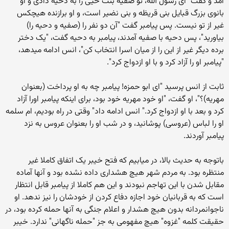
آمد و گفت "ای رسول الله، تو صفیه بنت حیی را به دحيه دادی و او
بانوی بزرگ قبایل بنی قریظه و بنی نضیر است، و او برازنده هیچکس
غیر از تو نیست. پس پیامبر گفت "آن دو نفر را (صفیه و دحيه را)
بیاورید"، پس دحيه با صفیه آمدند، پیامبر به دحيه گفت، "یک دختر
برده دیگر غیر از این را از میان اسرا انتخاب کن"، انس ادامه میدهد،
"پیامبر او را آزاد کرد و با او ازدواج کرد".
ثابت از انس پرسید "ای ابو حمزه! پیامبر چه به او پرداخت (بعنوان
مهریه)؟"، او گفت، "او خود مهریه خود بود، برای اینکه پیامبر اورا آزاد
کرد و بعد با او ازدواج کرد." انس ادامه داد" وقتی در راه بودیم، ام سلمه
او را لباس (عروسی) پوشانید، و در شب او را بعنوان عروس به نزد
پیامبر آوردند.
باتوجه به حدیث بالا، در میابیم که فتح خیبر یک اتفاق کاملا غیر
منتظره بود. به مردم شهر هیچ هشداری داده نشده بود و آنها آماده
مقابل شدن با این تهاجم نبودند و این هم کاملا از پیامبر قابل انتظار
است که به قربانیان خود اجازه دفاع کردن از خودشان را نیز ندهد. او
ناجوانمردانه بدون هیچ هشدار و اعلام جنگی به آنها حمله کرده بود، در
حقیقت کلمه "غزوه" هیچ مفهومی به جز "حمله ناگهانی" ندارد. خیبر