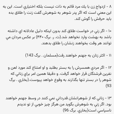
۸ - ازدواج زن با يك مرد قائم به ذات نيست بلكه اختياري است. اين به
اين معني است كه اگر پدر شوهر به شوهرش گفت زنت را طلاق بده
بايد حرفش را گوش كند.
۱۰ - اگر زني در خواست طلاق كند بدون اينكه دليل عادلانه اي داشته
باشد به بهشت وارد نخواهد شد.(ت. ر. برگ ۴۴۰) بر عكس مردان مي
توانند هر وقت بخواهند زنشان را طلاق بدهند.
۱۱ - اكثر زنان به جهنم خواهند رفت(مسلمان . برگ 143)
۱۲ - اگر مردي همسرش را به بستر بطلبد و او امتناع كند مورد لعن و
نفرين فرشتگان قرار خواهد گرفت. و دقيقا همين امر براي زناني كه
شوهر را در بستر تنها بگذارند به وقوع خواهد پيوست.(بخاري . برگ
93)
۱۳ - زناني كه از شوهرانشان قدرداني نمي كنند در وسط جهنم خواهند
بود. اگر زني به شوهرش بگويد من هرگز چيز خوبي از تو نديدم
ناسپاسي است(بخاري. برگ 96)