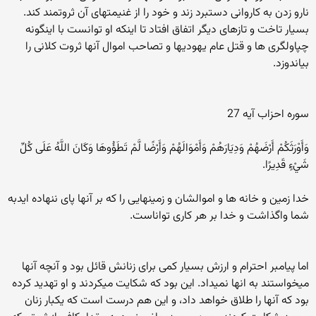
نارو زدن به کاروانی دستبرد زند و خود را از غنیمتهای آن ثروتمند کند.
بسیار تاخت و تازهای دیگر اتفاق افتاد تا اینکه او توانست با اینگونه
چپاولگری ها و قتل عام یهودیها و تصاحب اموال آنها ثروت کلانی را
بیاندوزد.
سوره احزاب آیه 27
وَأَوْرَثَكُمْ أَرْضَهُمْ وَدِيَارَهُمْ وَأَمْوَالَهُمْ وَأَرْضًا لَّمْ تَطَؤُوهَا وَكَانَ اللَّهُ عَلَى كُلِّ
شَيْءٍ قَدِيرًا.
خدا زمين و خانه ها و اموالشان و زمينهايی را که بر آنها پای ننهاده ايدبه
شما واگذاشت و خدا بر هر کاری تواناست.
اما پیامبر احترام و ارزش بسیار کمی برای زنانش قائل بود و آنچه آنها
میخواستند به انها نمیداد. این بود که شکایت میکردند و او تهدید کرده
بود که آنها را طلاق خواهد داد، و این هم درست است که یکبار زنان