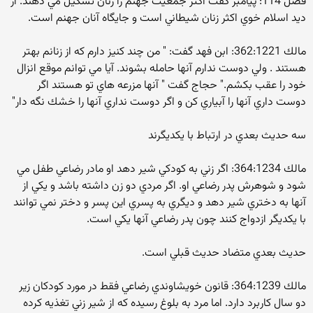
فصل 114: پيامبر گفت اكثر جمعيت جهنم را زنان تشكيل مي دهند. از
ديد اسلام خوي اكثر زنان شيطاني است و جايگاه آنان جهنم است.
مالك 362:1221: ابن فهد گفت: " من چند كنيز دارم كه از زنانم بهتر
هستند . ولي دوست ندارم آنها حامله بشوند. آيا مي توانم موقع انزال
خود را عقب بكشم." حجاج گفت " آنها مزرعه هاي تو هستند اگر
دوست داري آنها را آبياري كن و اگر دوست نداري آنها را خشك نگه دار"
سه حديث بعدي در ارتباط با يكديگرند
مالك 364:1234: اگر زني به كودكي شير دهد او مادر رضاعي طفل مي
شود و شوهرش پدر رضاعي او. اگر مردي دو زن داشته باشد و يكي از
آنها به دختري شير دهد و ديگري به پسري اين پسر و دختر نمي توانند
با يكديگر ازدواج كنند چون پدر رضاعي آنها يكي است.
حديث بعدي متضاد حديث قبلي است.
مالك 364:1239: قانون خويشاوندي رضاعي فقط در مورد كودكان زير
دو سال كاربرد دارد. اما مرد به بلوغ رسيده كه از شير زني تغذيه كرده