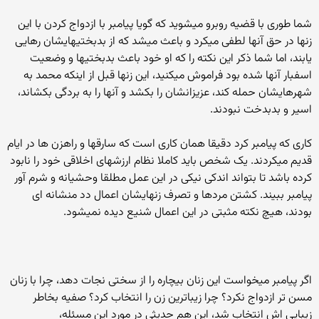
شما طوری با قضیه روبرو میشوید که گویا پیامبر با ازدواج کردن با این
زنها در حق آنها لطفی میکرد و باعث میشد که از بدبختیهایشان رهایی
یابند، اما شما ذکر این نکته را که او خود باعث بدبختیها و وضعیت
اسفبار آنها شده بود فراموش میکنید، این زنها قبل از اینکه محمد به
شهرهایشان حمله کند، عزیزانشان را بکشد و آنها را به بردگی بکشاند،
اسیر و بدبدخت نبودند.
کاری که پیامبر کرد دقیقا همان کاری است که سارقها و راهزن ها در ایام
قدیم میکردند. یک شخص باید کاملا نظام ارزشهای اخلاقی خود را نابود
کرده باشد تا بتواند اندکی نیکی در این عمل مطلقا وحشیانه و شرم آور
پیامبر ببیند. کشتن مردها و تصرف زنهایشان اعمال دد منشانه ای
بودند، هیچ نکته مثبتی در این اعمال شنیع دیده نمیشود.
اگر پیامبر میخواست این زنان بیچاره را از سختی نجات دهد، چرا با زنان
مسن تر ازدواج نکرد؟ چرا زیباترین زن را انتخاب کرد؟ صفیه بخاطر
زیبایی اش انتخاب شد، این هم حدیثی در مورد این مسئله،