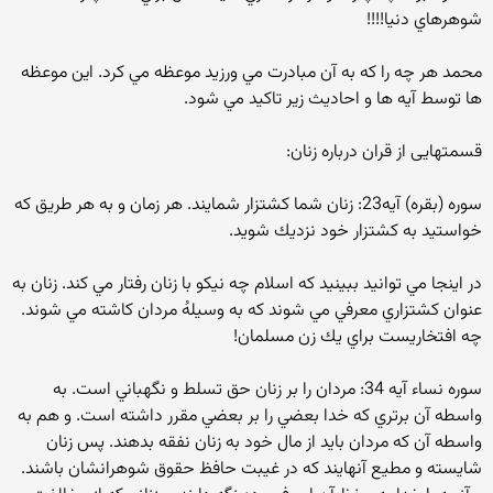
شوهرهاي دنيا!!!!
محمد هر چه را كه به آن مبادرت مي ورزيد موعظه مي كرد. اين موعظه
ها توسط آيه ها و احاديث زير تاكيد مي شود.
قسمتهايی از قران درباره زنان:
سوره (بقره) آيه23: زنان شما كشتزار شمايند. هر زمان و به هر طريق كه
خواستيد به كشتزار خود نزديك شويد.
در اينجا مي توانيد ببينيد كه اسلام چه نيكو با زنان رفتار مي كند. زنان به
عنوان كشتزاري معرفي مي شوند كه به وسيلهُ مردان كاشته مي شوند.
چه افتخاريست براي يك زن مسلمان!
سوره نساء آيه 34: مردان را بر زنان حق تسلط و نگهباني است. به
واسطه آن برتري كه خدا بعضي را بر بعضي مقرر داشته است. و هم به
واسطه آن كه مردان بايد از مال خود به زنان نفقه بدهند. پس زنان
شايسته و مطيع آنهايند كه در غيبت حافظ حقوق شوهرانشان باشند.