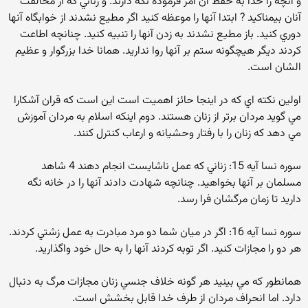
و آنچه را خدا به حفظ آن امر فرموده نگه دارند. و زناني كه از مخالفت
آنان بيمناكيد ? ابتدا آنها را موعظه كنيد اگر مطيع نشدند از خوابگاه آنها
دوري كنيد. باز مطيع نشدند به زدن آنها را تنبيه كنيد. چنانچه اطاعت
كردند ديگر هيچگونه ستم بر آنها روا نداريد. همانا خدا بزرگوار و عظيم
الشان است.
اولين نكته اي كه در اينجا حائز اهميت است اين است كه قران آشكارا
مي گويد مردان برتر از زنان هستند. دوم اينكه اسلام به مردان آموزش
مي دهد كه زنان را با رفتار وحشيانه و ارعاب كنترل كنند.
سوره نسا آيه 15: زناني كه عمل ناشايست انجام دهند 4 شاهد
مسلمان بر آنها بخواهيد. چنانچه شهادت دادند آنها را در خانه نگه
داريد تا زمان مرگشان فرا رسد.
سوره نسا آيه 16: اگر در ميان شما دو مرد مبادرت به عمل زشتي كردند.
هر دو را مجازات كنيد. اگر توبه كردند آنها را به حال خود واگذاريد.
همانطور كه مي بينيد هر گونه خلاف جنسي زنان مجازات مرگ به دنبال
دارد. اما انحراف مردان از طرف خدا قابل بخشش است.