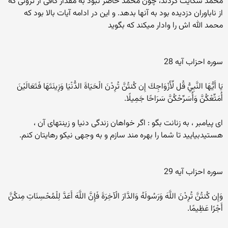
محمد شکایت کردند، چون محمد حاضر نبود به مقدار کافی از ثروتی که
از ناباوران دزدیده بود به آنها بدهد. و این در ادامه آیات بالا بود که
محمد الله اش را وادار میکند که بگوید
سوره احزاب آیه 28
يَا أَيُّهَا النَّبِيُّ قُل لِّأَزْوَاجِكَ إِن كُنتُنَّ تُرِدْنَ الْحَيَاةَ الدُّنْيَا وَزِينَتَهَا فَتَعَالَيْنَ
أُمَتِّعْكُنَّ وَأُسَرِّحْكُنَّ سَرَاحًا جَمِيلًا.
ای پيامبر ، به زنانت بگو : اگر خواهان زندگی دنيا و زينتهای آن ،
هستيدبياييد تا شما را بهره مند سازم و به وجهی نيکو رهايتان کنم.
سوره احزاب آیه 29
وَإِن كُنتُنَّ تُرِدْنَ اللَّهَ وَرَسُولَهُ وَالدَّارَ الْآخِرَةَ فَإِنَّ اللَّهَ أَعَدَّ لِلْمُحْسِنَاتِ مِنكُنَّ
أَجْرًا عَظِيمًا.