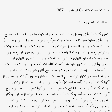
جلد نخست کتاب 8 ام شماره 367
عبدالعزیز نقل میکند:
انس گفت، "وقتی رسول خدا به خیبر حمله کرد، ما نماز فجر را در صبح
زود وقتی هنوز هوا تاریک بود خواندیم"، پیامبر جلو من (سوار بر مرکب)
حرکت میکرد و ابو طلحه نیز حرکت میکرد و من پشت ابو طلحه حرکت
میکردم، پیامبر به سرعت از راه خیبر عبور کرد و زانوی من ران پیامبر را
لمس میکردند، او رانهای خود را برهنه کرد و من سفیدی رانهای او را
دیدم. وقتی او به شهر وارد شد گفت "الله اکبر"، خیبر نابود شده است.
هرگاه ما به سرزمینی نزدیک میشویم، صبح آنان شر میشود، او این
جمله را سه بار تکرار کرد، مردم از سر کارهایشان بیرون آمدند و بعضی از
آنها گفتند "محمد (آمده است)"، (برخی از همراهان ما که از ارتش او
بودند گفتند) ما خیبر را فتح کردیم، اسیران را گرفتیم و غنایم نیز جمع
آوری شدند. دحيه آمد و گفت، "ای پیامبر یک دختر برده از میان بردگان
به من بده" پیامبر گفت "برو و هرکدام از دختر های برده شده را که
میخواهی بگیر"، او صفیه بنت حیی را انتخاب کرد. مردی پیش پیامبر