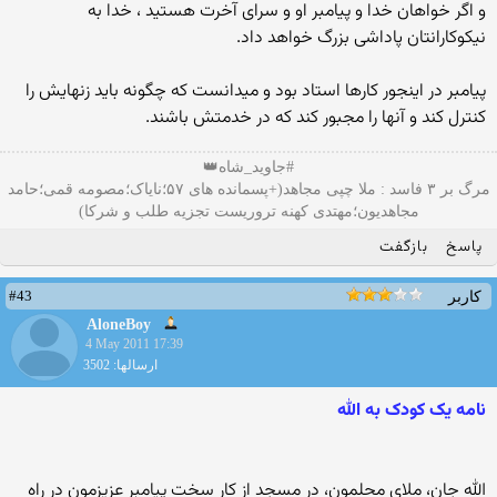
و اگر خواهان خدا و پيامبر او و سرای آخرت هستيد ، خدا به
نيکوکارانتان پاداشی بزرگ خواهد داد.
پیامبر در اینجور کارها استاد بود و میدانست که چگونه باید زنهایش را
کنترل کند و آنها را مجبور کند که در خدمتش باشند.
#جاوید_شاه👑
مرگ بر ۳ فاسد : ملا چپی مجاهد(+پسمانده های ۵۷؛نایاک؛مصومه قمی؛حامد
مجاهدیون؛مهتدی کهنه تروریست تجزیه طلب و شرکا)
پاسخ
بازگفت
#43
کاربر
AloneBoy
4 May 2011 17:39
ارسالها: 3502
نامه یک کودک به الله
الله جان، ملای محلمون، در مسجد از کار سخت پیامبر عزیزمون در راه