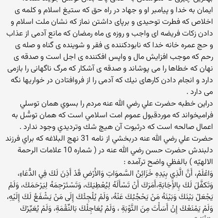
ايمان به خدا و پيامبر او و جهاد در راه حق كه ستيغ اسلام و كلمه ى
اخلاص كه فطرت توحيدى و برپاى داشتن نماز كه نشان ملت اسلام و
دادن زكات فريضه اى واجب و روزه ى ماه رمضان كه مانع آدمى از عذاب
و حج عمره خانه خدا كه نابودكننده ى فقر و شوينده ى گناه و صله ى
رحم كه موجب افزايش مال و واپس افكننده ى اجل است و صدقه ى
نهان كه خطاها را مى پوشاند و صدقه ى آشكار كه مرگ ناگهانى را بازمى
دارد و انجام دادن كارهاى نيك كه آدمى را از فروافتادن در خواريها نگه
مى دارد .
دراين خطبه حضرت علي رضي الله عنه مردم را بسوي همان توسلي
فراميخواند كه موردقبول عموم امت اسلامي است كه همان توسُّل به
اعمال صالحه است كه درثبوت آن هيچ شك وترديدي وجود ندارد .
حضرت علي رضي الله عنه دربخشي از نامه 31 نهج البلاغه كه براي فرزند
دلبندش حضرت حسن رضي الله عنه در ( شماره 10 علامات الرحمة
الالهيّه ) بالفظي واضح ترآمده :
وَاعْلَمْ، أَنَّ الَّذِي بِيَدِهِ خَزَائِنُ السَّموَاتِ وَالاَْرْضِ قَدْ أَذِنَ لَكَ فِي الدُّعَاءِ،
وَتَكفَّلَ لَكَ بِالاِْجَابَةِ،أَمَرَكَ أَنْ تَسْأَلَهُ لِيُعْطِيَكَ، وَتَسْتَرْحِمَهُ لِيَرْحَمَكَ، وَلَمْ
يَجْعَلْ بَيْنَكَ وَبَيْنَهُ مَنْ يَحْجُبُكَ عَنْهُ، وَلَمْ يُلْجِئْكَ إِلَى مَنْ يَشْفَعُ لَكَ إِلَيْهِ،
وَلَمْ يَمْنَعْكَ إِنْ أَسَأْتَ مِنَ التَّوْبَةِ ، وَلَمْ يُعَاجِلْكَ بَالنِّقْمَةِ، وَلَمْ يُعَيِّرْكَ