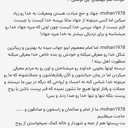
mohan1978: جهاد و حج عبادت هستن ومعرفت به خدا رو زیاد
میکنن اما کسی میتونه از جهاد مثلا بپرسه خدا کیست یا چیست
لازم نیست از جهاد بپرسی خدا کیست چون اونی که میره جهاد خدا رو
میشناسه و برای نزدیکی بیشتر به خدا میره جهاد!
mohan1978: اما امام معصوم اینو جواب میده به بهترین و زیباترین
شکل خدا رو معرفی میکنه و خودش رو بنده خاص خدا معرفی میکنه
منظورت اهل بیته !
درسته اونها بخوبی خداوند رو میشناختن و اون رو به مردم معرفی
میکردن اما در زمان حیاتشون و الآن رفتارهاشون و جملاتشونه که ما رو
میتونه خدا شناس کنه نه اجساد و ارواحی که دیگه در بین ما نیستند و
جملات و رفتار اونها هیچ جا نشون نمیده که قبر پرست باشن یا روح
پرست بلکه تنها و تنها خدا رو صدا زدند و بس!
mohan1978: ما از امام و صالحان و راسخون و صادقون و .......
حاجت میطلبیم
بت پرستها هم از عمه و شهردار و خاله کمک نمیخواستن از روح