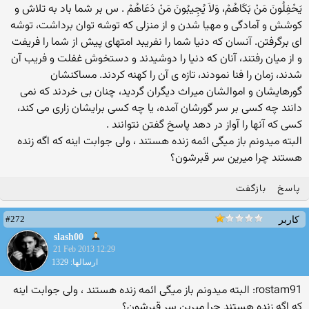
يَحْفِلُونَ مَنْ بَكَاهُمْ، وَلاَ يُجِيبُونَ مَنْ دَعَاهُمْ . س بر شما باد به تلاش و
كوشش و آمادگى و مهيا شدن و از منزلى كه توشه توان برداشت، توشه
اى برگرفتن. آنسان كه دنيا شما را نفريبد امتهاى پيش از شما را فريفت
و از ميان رفتند، آنان كه دنيا را دوشيدند و دستخوش غفلت و فريب آن
شدند، زمان را فنا نمودند، تازه ى آن را كهنه كردند. مساكنشان
گورهايشان و اموالشان ميراث ديگران گرديد، چنان بى خردند كه نمى
دانند چه كسى بر سر گورشان آمده، يا چه كسى برايشان زارى مى كند،
كسى كه آنها را آواز در دهد پاسخ گفتن نتوانند .
البته میدونم باز میگی ائمه زنده هستند ، ولی جوابت اینه که اگه زنده
هستند چرا میرین سر قبرشون؟
پاسخ
بازگفت
#272
کاربر
slash00
21 Feb 2013 12:29
ارسالها: 1329
rostam91: البته میدونم باز میگی ائمه زنده هستند ، ولی جوابت اینه
که اگه زنده هستند چرا میرین سر قبرشون؟