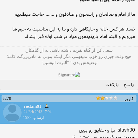
ما از امام و صالحان و راسخون و صادقون و ....... حاجت میطلبیم
ضمنا هر کس خانه و جایگاهی داره و ما به این مناسبت به حرم ها
میرویم و البته امام بازیذیدمون میاد در شب اوله قبر ایشاله
سعی کن از گناه نفرت داشته باشی نه از گناهکار.
هیچ وقت چیزی رو خوب نمیفهمی مگر اینکه بتونی به مادربزرگت کاملا
توضیحش بدی ! "آلبرت انیشتین"
پاسخ
بازگفت
#278
کاربر
rostam91
24 Feb 2013 17:04
ارسالها: 1509
slash00: بیا و حقایق رو ببین
خودت هم فهمیدی چی نوشتی ؟!