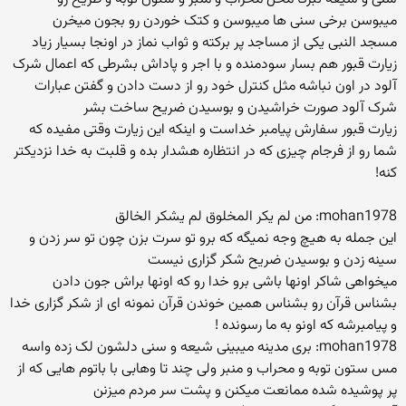
میبوسن برخی سنی ها میبوسن و کتک خوردن رو بجون میخرن
مسجد النبی یکی از مساجد پر برکته و ثواب نماز در اونجا بسیار زیاد
زیارت قبور هم بسار سودمنده و با اجر و پاداش بشرطی که اعمال شرک
آلود در اون نباشه مثل کنترل خود رو از دست دادن و گفتن عبارات
شرک آلود صورت خراشیدن و بوسیدن ضریح ساخت بشر
زیارت قبور سفارش پیامبر خداست و اینکه این زیارت وقتی مفیده که
شما رو از فرجام چیزی که در انتظاره هشدار بده و قلبت به خدا نزدیکتر
کنه!
mohan1978: من لم یکر المخلوق لم یشکر الخالق
این جمله به هیچ وجه نمیگه که برو تو سرت بزن چون تو سر زدن و
سینه زدن و بوسیدن ضریح شکر گزاری نیست
میخواهی شاکر اونها باشی برو خدا رو که اونها براش جون دادن
بشناس قرآن رو بشناس همین خوندن قرآن نمونه ای از شکر گزاری خدا
و پیامبرشه که اونو به ما رسونده !
mohan1978: بری مدینه میبینی شیعه و سنی دلشون لک زده واسه
مس ستون توبه و محراب و منبر ولی چند تا وهابی با باتوم هایی که از
پر پوشیده شده ممانعت میکنن و پشت سر مردم میزنن