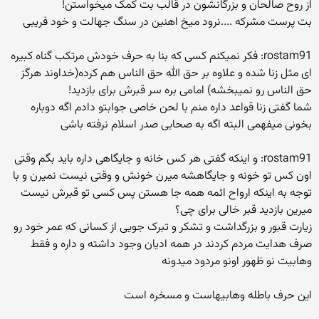
از روح صالحان و بزرگانشون در قالب بت کمک میخواستن!
بت پرست مشرکه ....نرود میخ اهنین در سنگ جهالت و خود فریبی
rostam91: فکر نمیکنم کسی که بنا به حرف خودش مرتکب گناه کبیره
ای مثل زنا شده و علاوه بر حق الله حق الناس هم کرده(خداوند هرگز
حق الناس رو نمیبخشه) امامی بره سر قبرش برای بازدید!
شما گفتی زنا قواعد داره منم با لحن خاصی جوابتو دادم اگه دوباره
بخونی میفهمی البته اگه به صحابی صدر اسلام نرفته باشی
rostam91: و اینکه گفتی هر کس خانه و جایگاهی داره باید بگم وقتی
اون کس تو خونه و جایگاهشه میرن خونش و وقتی نیست نمیرن و با
توجه به اینکه ارواح ائمه همه جا هستن پس کسی تو قبرش نیست
میرین بازدید قبر خالی برای چی؟
زیارت قبور و بزرگداشت و تشکر و تبرک جویی از کسانی که عمر خود رو
صرف هدایت مردم کردند در همه ادیان وجود داشته و داره و فقط
وهابیت نو ظهور اونو مردود میدونه
این حرف باطله وهابیهاست و مسخره است