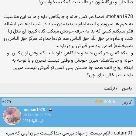
صالحان و بزرگانشون در قالب بت کمک میخواستن!
mohan1978: ضمنا هر کس خانه و جایگاهی داره و ما به این مناسبت
به حرم ها میرویم و البته امام بازیذیدمون میاد در شب اوله قبر ایشاله
فکر نمیکنم کسی که بنا به حرف خودش مرتکب گناه کبیره ای مثل زنا
شده و علاوه بر حق الله حق الناس هم کرده(خداوند هرگز حق الناس رو
نمیبخشه) امامی بره سر قبرش برای بازدید!
و اینکه گفتی هر کس خانه و جایگاهی داره باید بگم وقتی اون کس تو
خونه و جایگاهشه میرن خونش و وقتی نیست نمیرن و با توجه به
اینکه ارواح ائمه همه جا هستن پس کسی تو قبرش نیست میرین
بازدید قبر خالی برای چی؟
پاسخ
بازگفت
#279
کاربر
mohan1978
26 Feb 2013 07:20
ارسالها: 2554
rostam91: لازم نیست از جهاد بپرسی خدا کیست چون اونی که میره