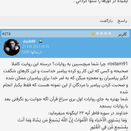
آرميده در گورها را شنوا گرداني .‏
پاسخ
بازگفت
#274
کاربر
slash00
21 Feb 2013 18:24
ارسالها: 1329
rostam91: چرا شما میچسبین به روایات؟ درسته این روایت کاملا
صحیحه و کسی که این کار رو کرده پیامبر خداست و این کارهای شگفت
انگیز پیامبران رو معجزه میگن که به امر خدا برای پیامبران ممکن شده
و صحبت کردن پیامبر با مردگان از این نمونه هست که فقط یکبار انجام
شده
شما بهتره به جای روایات اول بری سراغ قرآن اگه جوابت رو نگرفتی بعد
با روایات بسنجد
خداوند در سوره فاطر آیه ۲۲ اینگونه میفرماید:
‏ وَمَا يَسْتَوِي الْأَحْيَاء وَلَا الْأَمْوَاتُ إِنَّ اللَّهَ يُسْمِعُ مَن يَشَاءُ وَمَا أَنتَ
بِمُسْمِعٍ مَّن فِي الْقُبُورِ