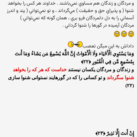
‏و مردگان و زندگان هم مساوي نمي‌باشند . خداوند هر كس را بخواهد
شنوا ( و پذيراي حق و حقيقت ) مي‌گرداند ، و تو نمي‌تواني ( پند و اندرز
آسماني را به دل دلمردگان فرو بري ، همان گونه كه نمي‌تواني )
مردگان آرميده در گورها را شنوا گرداني .‏
داداش به این میگن تعصب
وَمَا يَسْتَوِي الْأَحْيَاء وَلَا الْأَمْوَاتُ إِنَّ اللَّهَ يُسْمِعُ مَن يَشَاءُ وَمَا أَنتَ
بِمُسْمِعٍ مَّن فِي الْقُبُورِ ﴿۲۲﴾
و زندگان و مردگان يكسان نيستند
خداست كه هر كه را بخواهد
شنوا مى‏گرداند
و تو كسانى را كه در گورهايند نمى‏توانى شنوا سازى
(۲۲)
إِنْ أَنتَ إِلَّا نَذِيرٌ ﴿۲۳﴾