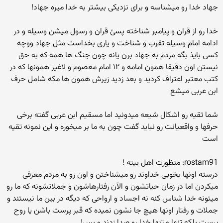
جهاد خدا رو میشناسه و برای نزدیکی بیشتر به خدا میره جهاد!
خدا رو از قران و پیامبر شناخته پسئ قران و رسول میشن وسیله و در
ادامه امام وسیله تقرب و شناخت و یاری بخداست مثل جهاد ووچه
کسی بایذ بگه مردم به جهاد برن یانه چون جنگ ها همه که به حق
نیستن اون دقیقا همون امامه و ۱۲ امام معصوم و لاغیر همونها که در
کتب معتبر اعتراف کردید و بعد زدید زیرش همون ها مکه شامل حرف
ابن عربی میشع
شما تقیه رو اشکال شیعه میدونید اما مسقیم ابن عربی گفته برخی
حرفها و واقعیانت رو نباید گفت چون به ما بر میخوره و این نمونه تقیه
است
rostam91: منظورت اهل بیته !
درسته اونها بخوبی خداوند رو میشناختن و اون رو به مردم معرفی
میکردن اما در زمان حیاتشون و الآن رفتارهاشون و جملاتشونه که ما رو
میتونه خدا شناس کنه نه اجساد و ارواحی که دیگه در بین ما نیستند و
جملات و رفتار اونها هیچ جا نشون نمیده که قبر پرست باشن یا روح
پرست بلکه تنها و تنها خدا رو صدا زدند و بس!