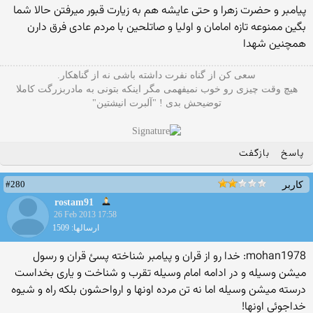
پیامبر و حضرت زهرا و حتی عایشه هم به زیارت قبور میرفتن حالا شما
بگین ممنوعه تازه امامان و اولیا و صاتلحین با مردم عادی فرق دارن
همچنین شهدا
سعی کن از گناه نفرت داشته باشی نه از گناهکار.
هیچ وقت چیزی رو خوب نمیفهمی مگر اینکه بتونی به مادربزرگت کاملا
توضیحش بدی ! "آلبرت انیشتین"
پاسخ
بازگفت
#280
کاربر
rostam91
26 Feb 2013 17:58
ارسالها: 1509
mohan1978: خدا رو از قران و پیامبر شناخته پسئ قران و رسول
میشن وسیله و در ادامه امام وسیله تقرب و شناخت و یاری بخداست
درسته میشن وسیله اما نه تن مرده اونها و ارواحشون بلکه راه و شیوه
خداجوئی اونها!