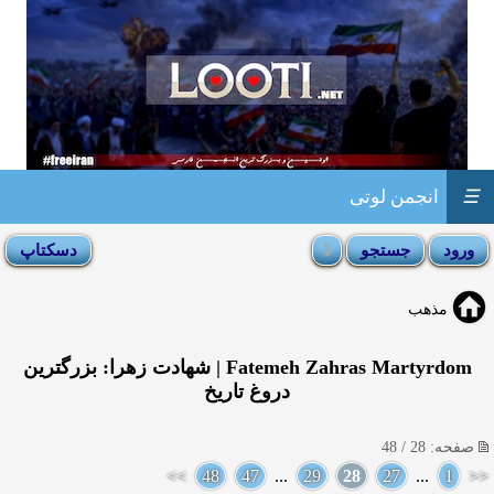
☰
انجمن لوتی
مذهب
Fatemeh Zahras Martyrdom | شهادت زهرا: بزرگترین
دروغ تاریخ
صفحه: 28 / 48
>>
48
47
...
29
28
27
...
1
<<