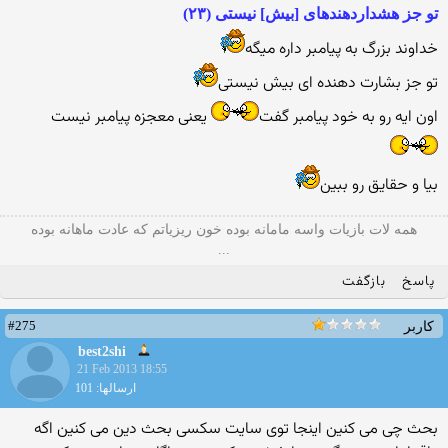
تو جز هشداردهنده‏اى [بيش] نيستى (۲۳)
خداوند بزرگ به پیامبر داره میگه
تو جز بشارت دهنده ای بیش نیستی
اون ایه رو به خود پیامبر گفت
یعنی معجزه پیامبر نیست
بیا و حقایق رو ببین
همه لات بازیات واسه مامانه بوده خون ریزیاتم که عادت ماهانه بوده
...
پاسخ
بازگفت
#275
کاربر
best2shi
21 Feb 2013 18:55
ارسالها: 101
بحث چی می کنین اینجا توی سایت سکسی بحث دین می کنین اگه