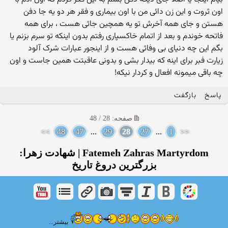
اون ثروت و این زن دائی من با اون بیماری و فقر هر دو یه جا دفن
هستن و جای همه آخرش تو یه همچین جائی هست ، برای همه
فاتحه خوندم و بعد از اتمام خاکسپاری رفتم بدون اینکه تو سرم بزنم یا
بگم این چه دنیای بی وفائی هست و از اینجور عبارات شرک آلود
زیارت فبر برای اینه که بیدار بشی و بدونی عاقبتت همین جاست و اون
چه باقی میمونه افعال و کردار نیکه!
پاسخ
بازگفت
صفحه: 28 / 48
>>
48
47
...
29
28
27
...
1
<<
Fatemeh Zahras Martyrdom | شهادت زهرا:
بزرگترین دروغ تاریخ
بیشتر...