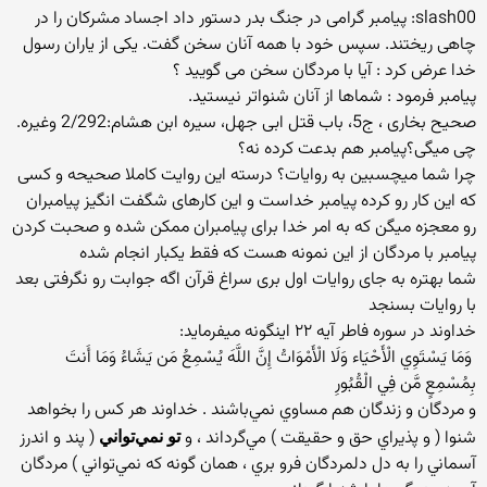
slash00: پيامبر گرامى در جنگ بدر دستور داد اجساد مشركان را در
چاهى ريختند. سپس خود با همه آنان سخن گفت. يكى از ياران رسول
خدا عرض كرد : آيا با مردگان سخن مى ‏گوييد ؟
پيامبر فرمود : شماها از آنان شنواتر نيستيد.
صحيح بخارى ، ج‏5، باب قتل ابى جهل، سيره ابن هشام:2/292 وغيره.
چی میگی؟پیامبر هم بدعت کرده نه؟
چرا شما میچسبین به روایات؟ درسته این روایت کاملا صحیحه و کسی
که این کار رو کرده پیامبر خداست و این کارهای شگفت انگیز پیامبران
رو معجزه میگن که به امر خدا برای پیامبران ممکن شده و صحبت کردن
پیامبر با مردگان از این نمونه هست که فقط یکبار انجام شده
شما بهتره به جای روایات اول بری سراغ قرآن اگه جوابت رو نگرفتی بعد
با روایات بسنجد
خداوند در سوره فاطر آیه ۲۲ اینگونه میفرماید:
‏ وَمَا يَسْتَوِي الْأَحْيَاء وَلَا الْأَمْوَاتُ إِنَّ اللَّهَ يُسْمِعُ مَن يَشَاءُ وَمَا أَنتَ
بِمُسْمِعٍ مَّن فِي الْقُبُورِ
‏و مردگان و زندگان هم مساوي نمي‌باشند . خداوند هر كس را بخواهد
شنوا ( و پذيراي حق و حقيقت ) مي‌گرداند ، و
( پند و اندرز
تو نمي‌تواني
آسماني را به دل دلمردگان فرو بري ، همان گونه كه نمي‌تواني ) مردگان