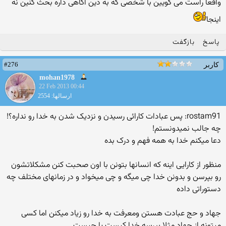
واقعا راست می گویین با شخصی که به دین اگاهی داره بحث کنین نه
اینجا
پاسخ
بازگفت
#276
کاربر
mohan1978
22 Feb 2013 00:44
ارسالها: 2554
rostam91: پس عبادات کارائی رسیدن و نزدیک شدن به خدا رو نداره؟!
چه جالب نمیدونستم!
دعا میکنم خدا به همه فهم و درک بده
منظور از کارایی اینه که انسانها بتونن با اون صحبت کنن مشکلاتشون
رو بپرسن و بدونن خدا چی میگه و چی میخواد و در زمانهای مختلف چه
دستوراتی داده
جهاد و حج عبادت هستن ومعرفت به خدا رو زیاد میکنن اما کسی
میتونه از جهاد مثلا بپرسه خدا کیست یا چیست