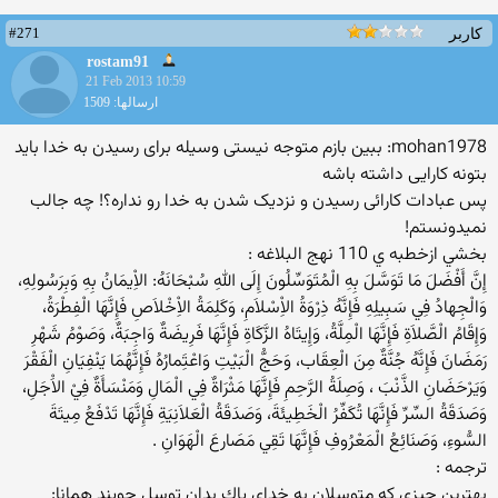
#271
کاربر
rostam91
21 Feb 2013 10:59
ارسالها: 1509
mohan1978: ببین بازم متوجه نیستی وسیله برای رسیدن به خدا باید
بتونه کارایی داشته باشه
پس عبادات کارائی رسیدن و نزدیک شدن به خدا رو نداره؟! چه جالب
نمیدونستم!
بخشي ازخطبه ي 110 نهج البلاغه :
إِنَّ أَفْضَلَ مَا تَوَسَّلَ بِهِ الْمُتَوَسِّلُونَ إِلَى اللهِ سُبْحَانَهُ: الاِْيمَانُ بِهِ وَبِرَسُولِهِ،
وَالْجِهادُ فِي سَبِيلِهِ فَإِنَّهُ ذِرْوَةُ الاِْسْلاَمِ، وَكَلِمَةُ الاِْخْلاَصِ فَإِنَّهَا الْفِطْرَةُ،
وَإِقَامُ الْصَّلاَةِ فَإِنَّهَا الْمِلَّةُ، وَإِيتَاهُ الزَّكَاةِ فَإِنَّهَا فَرِيضَةٌ وَاجِبَةٌ، وَصَوْمُ شَهْرِ
رَمَضَانَ فَإِنَّهُ جُنَّةٌ مِنَ الْعِقَاب، وَحَجُّ الْبَيْتِ وَاعْتَِمارُهُ فَإِنَّهُمَا يَنْفِيَانِ الْفَقْرَ
وَيَرْحَضَانِ الذَّنْبَ ، وَصِلَةُ الرَّحِمِ فَإِنَّهَا مَثْرَاةٌ فِي الْمَالِ وَمَنْسَأَةٌ فِيْ الاَْجَلِ،
وَصَدَقَةُ السِّرِّ فَإِنَّهَا تُكَفِّرُ الْخَطِيئَةَ، وَصَدَقَةُ الْعَلاَنِيَةِ فَإِنَّهَا تَدْفَعُ مِيتَةَ
السُّوءِ، وَصَنَائِعُ الْمَعْرُوفِ فَإِنَّهَا تَقِي مَصَارعَ الْهَوَانِ .
ترجمه :
بهترين چيزى كه متوسلان به خداى پاك بدان توسل جويند همانا: