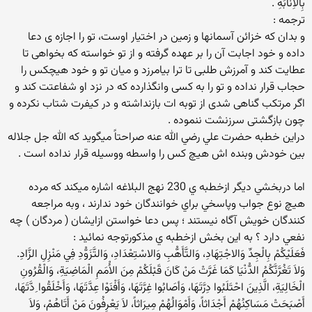
بِالاِْنَابَةِ .
ترجمه :
و بدان كه خزائن آسمانها و زمين در اختيار اوست، تو را اجازه ى دعا
داده و خود اجابت آن را بر عهده گرفته و از تو خواسته كه بخواهى تا
عطايت كند و آمرزش طلبى تا ترا بيامرزد و ميان تو و خود هيچكس را
حجاب قرار نداده و تو را به كسى وانگذارده كه در نزد او شفاعتت كند و
اگر مرتكب گناهى شدى از توبه ات بازنداشته و در كيفرت شتاب نكرده و
چون بازگشتى سرزنشت ننموده .
دراين خطبه حضرت علي رضي الله عنه صراحتاً ميگويد كه الله جل جلاله
بين خودش وبنده اش هيچ كس را واسطه ووسيله قرار نداده است .
اما دربخشي ديگر ازخطبه ي 230 نهج البلاغه اشاره ميكند كه مرده
هيچ نوع جواب وپاسخي براي خوانندگان خود ندارند ، وبه مراجعه
كنندگان خويش آگاه نيستند ؛ پس دعا خواستن ازايشان ( مردگان ) چه
نفعي دارد ؟ به اين بخش ازخطبه ي مذكورتوجه نمائيد :
فَعَلَيْكُمْ بِالْجِدِّ وَالاجْتِهَادِ، وَالتَّأَهُّبِ وَالاسْتِعْدَادِ، وَالتَّزَوُّدِ فِي مَنْزِلِ الزَّادِ.
وَلاَ تَغُرَّنَّكُمُ الدُّنْيَا كَمَا غَرَّتْ مَنْ كَانَ قَبْلَكُمْ مِنَ الاُْمَمِ الْمَاضِيَةِ، وَالْقُرُونِ
الْخَالِيَةِ، الَّذِينَ احْتَلَبُوا دِرَّتَهَا، وَأصَابُوا غِرَّتَهَا، وَأَفْنَوْا عِدَّتَهَا، وَأَخْلَقُوا ِدَّتَهَا،
أَصْبَحَتْ مَسَاكِنُهُمْ أَجْدَاثاً، وَأَمْوَالُهُمْ مِيرَاثاً، لاَ يَعْرِفُونَ مَنْ أَتَاهُمْ، وَلاَ