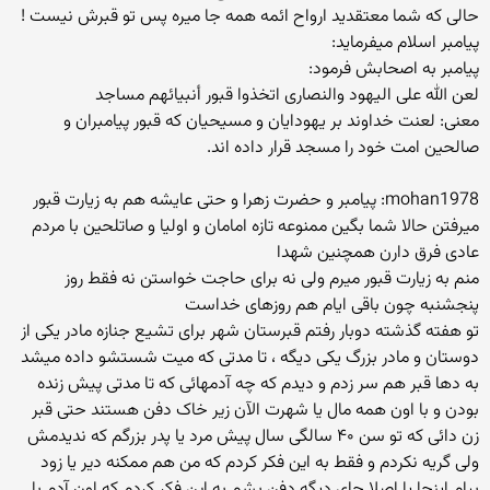
حالی که شما معتقدید ارواح ائمه همه جا میره پس تو قبرش نیست !
پیامبر اسلام میفرماید:
پیامبر به اصحابش فرمود:
لعن الله على الیهود والنصارى اتخذوا قبور أنبیائهم مساجد
معنی: لعنت خداوند بر یهودایان و مسیحیان که قبور پیامبران و
صالحین امت خود را مسجد قرار داده اند.
mohan1978: پیامبر و حضرت زهرا و حتی عایشه هم به زیارت قبور
میرفتن حالا شما بگین ممنوعه تازه امامان و اولیا و صاتلحین با مردم
عادی فرق دارن همچنین شهدا
منم به زیارت قبور میرم ولی نه برای حاجت خواستن نه فقط روز
پنجشنبه چون باقی ایام هم روزهای خداست
تو هفته گذشته دوبار رفتم قبرستان شهر برای تشیع جنازه مادر یکی از
دوستان و مادر بزرگ یکی دیگه ، تا مدتی که میت شستشو داده میشد
به دها قبر هم سر زدم و دیدم که چه آدمهائی که تا مدتی پیش زنده
بودن و با اون همه مال یا شهرت الآن زیر خاک دفن هستند حتی قبر
زن دائی که تو سن ۴۰ سالگی سال پیش مرد یا پدر بزرگم که ندیدمش
ولی گریه نکردم و فقط به این فکر کردم که من هم ممکنه دیر یا زود
بیام اینجا یا اصلا جای دیگه دفن بشم به این فکر کردم که اون آدم با