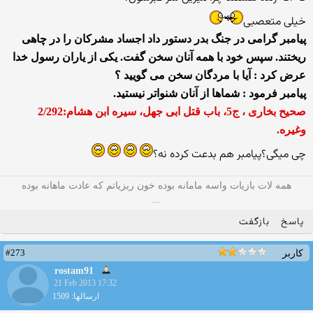
خیلی متعصبی
پيامبر گرامى در جنگ بدر دستور داد اجساد مشركان را در چاهى
ريختند. سپس خود با همه آنان سخن گفت. يكى از ياران رسول خدا
عرض كرد : آيا با مردگان سخن مى ‏گوييد ؟
پيامبر فرمود : شماها از آنان شنواتر نيستيد.
صحيح بخارى ، ج‏5، باب قتل ابى جهل، سيره ابن هشام:2/292
وغيره.
چی میگی؟پیامبر هم بدعت کرده نه؟
همه لات بازیات واسه مامانه بوده خون ریزیاتم که عادت ماهانه بوده
...
پاسخ
بازگفت
#273
کاربر
rostam91
21 Feb 2013 17:32
ارسالها: 1509