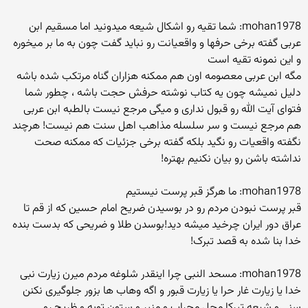
mohan1978: شما تقیه رو اشکال شیعه میدونید اما مسقیم ابن
عربی گفته برخی حرفها و واقعیانت رو نباید گفت چون به ما بر میخوره
و این نمونه تقیه است
مگه ابن عربی معصومه اون هم ممکنه هزاران گناه مرتکب شده باشه
دلیل نمیشه چون یه کتاب نوشته حرفش حجت باشه ، چطور شما
فتوای آیت الله رو قبول نداری و میگی مرجع نیست بالطبه ابن عربی
هم مرجع نیست و سر سلسله مذاهب اهل سنت هم نیست! هرچند
نگفته واقعیات رو نگید بلکه گفته برخی جزئیات که ممکنه صحت
نداشته باشن رو بیان نکنیم بهتره!
mohan1978: ما هرگز قبر پرست نیستیم
قبر پرست نبودن مردم رو در بوسیدن ضریح امام حسین که از قم تا
عراق دور ایران چرخید میشه دید!بوسدن طلا و ضریحی که بدست بنده
خدا بنا شده به قصد تبرک!
mohan1978: مسحد النبی چرا اینقدر شلوغه مردم میرن زیارت نبی
خدا یا زیارت غار حرا یا زیارت قبور و اگه وهاب ها بزور جلوگیری نکنن
سنی و شیعه تبرکا محل محراب و منبر و ستون توبه و ظریح رو