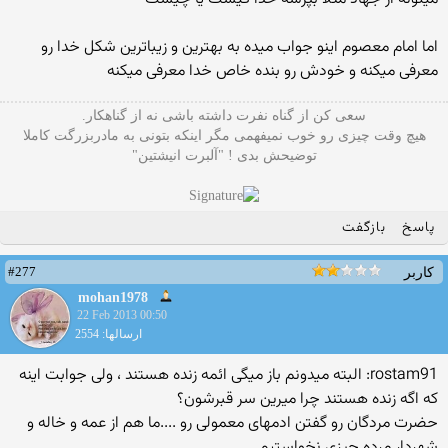
اما امام معصوم اینو جواب میده به بهترین و زیباترین شکل خدا رو
معرفی میکنه و خودش رو بنده خاص خدا معرفی میکنه
سعی کن از گناه نفرت داشته باشی نه از گناهکار.
هیچ وقت چیزی رو خوب نمیفهمی مگر اینکه بتونی به مادربزرگت کاملا
توضیحش بدی ! "آلبرت انیشتین"
پاسخ
بازگفت
#277
کاربر
mohan1978
22 Feb 2013 00:50
ارسالها: 2554
rostam91: البته میدونم باز میگی ائمه زنده هستند ، ولی جوابت اینه
که اگه زنده هستند چرا میرین سر قبرشون؟
حضرت مردگان رو گفتن ادمهای معمولی رو ....ما هم از عمه و خاله و
شهردار مرده چیزی نخواستیم