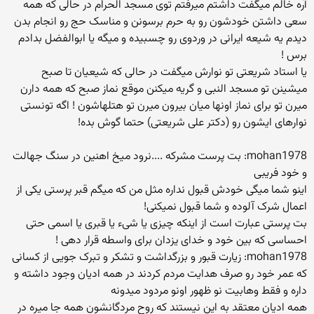
آره خالم میگفت داشتم میرفتم توی مسجد الحرام در حالی که همه
سعی داشتن خودشون رو به حرم برسونن و مناسک حج رو انجام بدن
دیدم یه شیعه ایرانی در وردوی رو چسبیده و میگه یا ابوالفضل بدادم
برس !
یا استاد شریعتی تو نوارش میگفت در حالی که شیعیان تا صبح
میشینن تو مسجد النبی و گریه میکنن موقع نماز صبح که همه دارن
میرن تو برای نماز اونها میان بیرون میرن تو هتلهاشون ! اگه تونستی
نوارهای ایشون رو (دکتر علی شریعتی) حتما گوش بده!
mohan1978: بت پرست مشرکه ....نرود میخ اهنین در سنگ جهالت
و خود فریبی
اینو شما میگی خودش قبول نداره مثل من که میگم قبر پرستی یکی از
اعمال شرک آلوده و شما قبول نمیکنی!
بت پرستی عبارت است از اینکه چیزی یا شیء یا قبری یا اسمی حتی
احساسی که بین خود و خدای یزدان برای واسطه قرار دهی !
mohan1978: زیارت قبور و بزرگداشت و تشکر و تبرک جویی از کسانی
که عمر خود رو صرف هدایت مردم کردند در همه ادیان وجود داشته و
داره و فقط وهابیت نو ظهور اونو مردود میدونه
همه ادیان معتقد به این نیستند که روح مردگانشون همه جا میره در