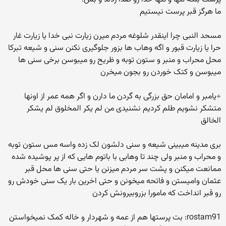
ما هرگز قبر پرست نیستیم
مسحد النبی چرا اینقدر شلوغه مردم میرن زیارت نبی خدا یا زیارت غار
حرا یا زیارت قبور و اگه وهاب ها بزور جلوگیری نکنن سنی و شیعه تبرکا
محل محراب و منبر و ستون توبه و ظریح رو میبوسن برخی سنی ها
میبوسن و کتک خوردن رو بجون میخرن
÷یامبر و امامان حق بزرگی به گردن ما دارن و اگر همه عمر از اونها
متشکر نشویم طلم کردیم نشنیدی من لم یکر المخلوق لم یشکر
الخالق
بری مدینه میبینی شیعه و سنی دلشون لک زده واسه مس ستون توبه
و محراب و منبر ولی چند تا وهابی با باتوم هایی که از پر پوشیده شده
ممانعت میکنن و پشت سر مردم میزنن یا حتی سنی ها محل قبر
عثمان وامیستن و فاتحه میخونن و حتی اخرین بار یک سنی خودش رو
رو قبر انداخت که مامورا بزروبیرونش کردن
rostam91: بت پرستها هم از عمه و شهردار و خاله کمک نمیخواستن