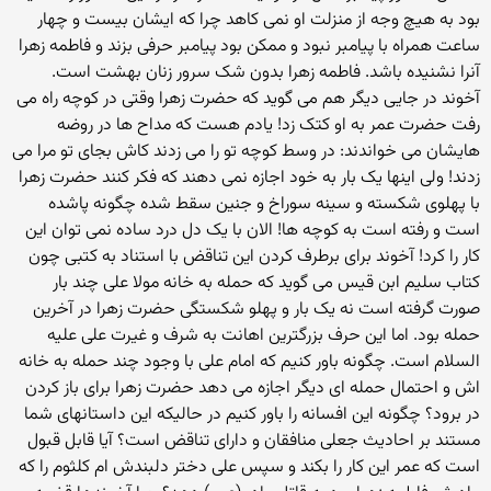
بود به هیچ وجه از منزلت او نمی کاهد چرا که ایشان بیست و چهار
ساعت همراه با پیامبر نبود و ممکن بود پیامبر حرفی بزند و فاطمه زهرا
آنرا نشنیده باشد. فاطمه زهرا بدون شک سرور زنان بهشت است.
آخوند در جایی دیگر هم می گوید که حضرت زهرا وقتی در کوچه راه می
رفت حضرت عمر به او کتک زد! یادم هست که مداح ها در روضه
هایشان می خواندند: در وسط کوچه تو را می زدند کاش بجای تو مرا می
زدند! ولی اینها یک بار به خود اجازه نمی دهند که فکر کنند حضرت زهرا
با پهلوی شکسته و سینه سوراخ و جنین سقط شده چگونه پاشده
است و رفته است به کوچه ها! الان با یک دل درد ساده نمی توان این
کار را کرد! آخوند برای برطرف کردن این تناقض با استناد به کتبی چون
کتاب سلیم ابن قیس می گوید که حمله به خانه مولا علی چند بار
صورت گرفته است نه یک بار و پهلو شکستگی حضرت زهرا در آخرین
حمله بود. اما این حرف بزرگترین اهانت به شرف و غیرت علی علیه
السلام است. چگونه باور کنیم که امام علی با وجود چند حمله به خانه
اش و احتمال حمله ای دیگر اجازه می دهد حضرت زهرا برای باز کردن
در برود؟ چگونه این افسانه را باور کنیم در حالیکه این داستانهای شما
مستند بر احادیث جعلی منافقان و دارای تناقض است؟ آیا قابل قبول
است که عمر این کار را بکند و سپس علی دختر دلبندش ام کلثوم را که