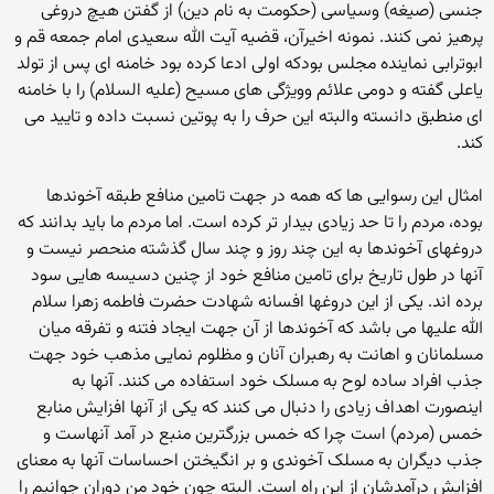
جنسی (صیغه) وسیاسی (حکومت به نام دین) از گفتن هیچ دروغی
پرهیز نمی کنند. نمونه اخیرآن، قضیه آیت الله سعیدی امام جمعه قم و
ابوترابی نماینده مجلس بودکه اولی ادعا کرده بود خامنه ای پس از تولد
یاعلی گفته و دومی علائم وویژگی های مسیح (علیه السلام) را با خامنه
ای منطبق دانسته والبته این حرف را به پوتین نسبت داده و تایید می
کند.
امثال این رسوایی ها که همه در جهت تامین منافع طبقه آخوندها
بوده، مردم را تا حد زیادی بیدار تر کرده است. اما مردم ما باید بدانند که
دروغهای آخوندها به این چند روز و چند سال گذشته منحصر نیست و
آنها در طول تاریخ برای تامین منافع خود از چنین دسیسه هایی سود
برده اند. یکی از این دروغها افسانه شهادت حضرت فاطمه زهرا سلام
الله علیها می باشد که آخوندها از آن جهت ایجاد فتنه و تفرقه میان
مسلمانان و اهانت به رهبران آنان و مظلوم نمایی مذهب خود جهت
جذب افراد ساده لوح به مسلک خود استفاده می کنند. آنها به
اینصورت اهداف زیادی را دنبال می کنند که یکی از آنها افزایش منابع
خمس (مردم) است چرا که خمس بزرگترین منبع در آمد آنهاست و
جذب دیگران به مسلک آخوندی و بر انگیختن احساسات آنها به معنای
افزایش درآمدشان از این راه است. البته چون خود من دوران جوانیم را