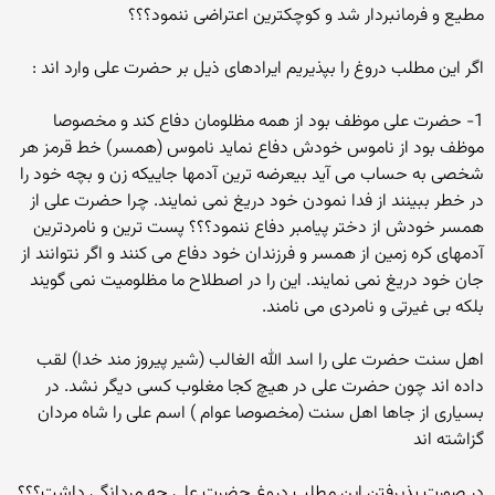
مطیع و فرمانبردار شد و کوچکترین اعتراضی ننمود؟؟؟
اگر این مطلب دروغ را بپذیریم ایرادهای ذیل بر حضرت علی وارد اند :
1- حضرت علی موظف بود از همه مظلومان دفاع کند و مخصوصا
موظف بود از ناموس خودش دفاع نماید ناموس (همسر) خط قرمز هر
شخصی به حساب می آید بیعرضه ترین آدمها جاییکه زن و بچه خود را
در خطر ببینند از فدا نمودن خود دریغ نمی نمایند. چرا حضرت علی از
همسر خودش از دختر پیامبر دفاع ننمود؟؟؟ پست ترین و نامردترین
آدمهای کره زمین از همسر و فرزندان خود دفاع می کنند و اگر نتوانند از
جان خود دریغ نمی نمایند. این را در اصطلاح ما مظلومیت نمی گویند
بلکه بی غیرتی و نامردی می نامند.
اهل سنت حضرت علی را اسد الله الغالب (شیر پیروز مند خدا) لقب
داده اند چون حضرت علی در هیچ کجا مغلوب کسی دیگر نشد. در
بسیاری از جاها اهل سنت (مخصوصا عوام ) اسم علی را شاه مردان
گزاشته اند
در صورت پذیرفتن این مطلب دروغ حضرت علی چه مردانگی داشت؟؟؟