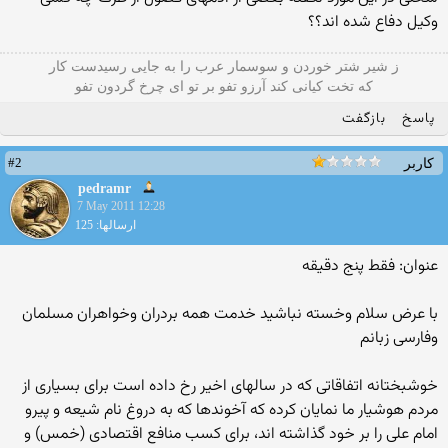
وکیل دفاع شده اند؟؟
ز شیر شتر خوردن و سوسمار عرب را به جایی رسیدست کار
که تخت کیانی کند آرزو تفو بر تو ای چرخ گردون تفو
پاسخ
بازگفت
#2
کاربر
pedramr
7 May 2011 12:28
ارسالها: 125
عنوان: فقط پنج دقیقه
با عرض سلام وخسته نباشید خدمت همه بردران وخواهران مسلمان
وفارسی زبانم
خوشبختانه اتفاقاتی که در سالهای اخیر رخ داده است برای بسیاری از
مردم هوشیار ما نمایان کرده که آخوندها که به دروغ نام شیعه و پیرو
امام علی را بر خود گذاشته اند، برای کسب منافع اقتصادی (خمس) و