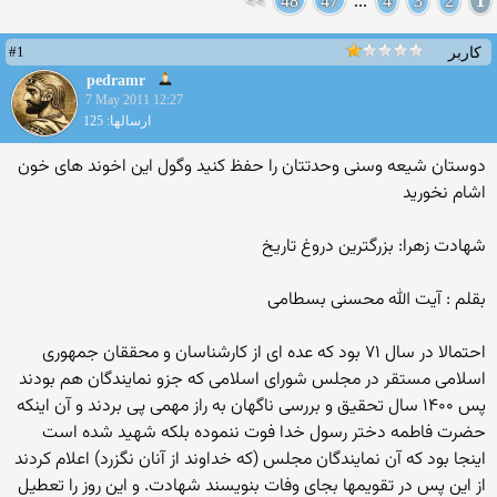
>>
48
47
...
4
3
2
1
#1
کاربر
pedramr
7 May 2011 12:27
ارسالها: 125
دوستان شیعه وسنی وحدتتان را حفظ کنید وگول این اخوند های خون
اشام نخورید
شهادت زهرا: بزرگترین دروغ تاریخ
بقلم : آیت الله محسنی بسطامی
احتمالا در سال ۷۱ بود که عده ای از کارشناسان و محققان جمهوری
اسلامی مستقر در مجلس شورای اسلامی که جزو نمایندگان هم بودند
پس ۱۴۰۰ سال تحقیق و بررسی ناگهان به راز مهمی پی بردند و آن اینکه
حضرت فاطمه دختر رسول خدا فوت ننموده بلکه شهید شده است
اینجا بود که آن نمایندگان مجلس (که خداوند از آنان نگزرد) اعلام کردند
از این پس در تقویمها بجای وفات بنویسند شهادت. و این روز را تعطیل