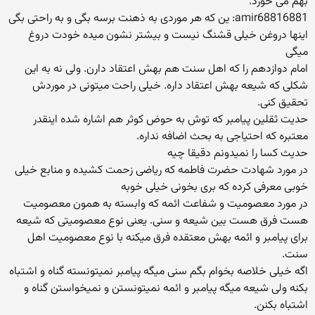
بهم می خورد.
amir68816881: ین كه هر موردی به ذهنت برسه بگی و به راحتی بگی
اینها دروغن خیلی قشنگ نیست و بیشتر نشون میده خودت دروغ
میگی
امام دوازدهم را كه اهل سنت هم بهش اعتقاد دارن. ولی نه به این
شكلی كه شیعه بهش اعتقاد داره. خیلی راحت میتونی در موردش
تحقیق كنی.
حدیت ثقلین پیامبر كه توش به حوض كوثر هم اشاره شده اینقدر
معتبره كه احتیاجی به بحث اضافه نداره.
حدیث كسا را نمیدونم دقیقا چیه
در مورد شهادت حضرت فاطمه كه ریاضی زحمت كشیده و منابع خیلی
خوبی معرفی كرده كه بری بخونی خیلی خوبه
در مورد معصومیت و شفاعت ائمه كه وابسته به همون معصومیت
هست فرق هست بین شیعه و سنی. یعنی نوع معصومیتی كه شیعه
برای پیامبر و ائمه بهش معتقده فرق میكنه با نوع معصومیت اهل
سنت.
اگه خیلی خلاصه بخوام بگم سنی میگه پیامبر نمیتونسته گناه و اشتباه
بكنه ولی شیعه میگه پیامبر و ائمه نمیتونستن و نمیخواستن گناه و
اشتباه بكنن.