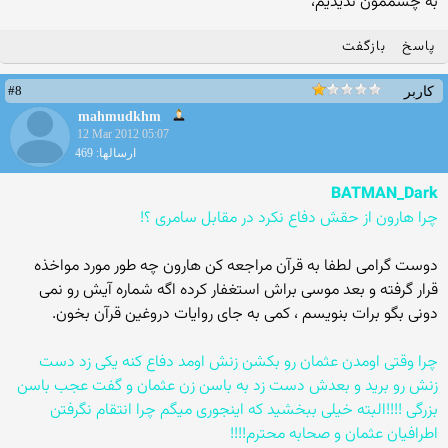
به چشممون ندیدیم،
پاسخ
بازگفت
#8
کاربر
mahmudkhm
12 Mar 2012 05:07
ارسالها: 469
BATMAN_Dark
چرا هارون از حقش دفاع نکرد در مقابل سامری ؟!
دوست گرامی لطفا به قرآن مراجعه کن هارون چه طور مورد مواخذه
قرار گرفته و بعد موسی براش استغفار کرده اگه شماره آیش رو نمی
دونی بگو برات بنویسم ، کمی به جای روایات دروغین قرآن بخون.
چرا وقتی اومدن عثمان رو بکشن زنش اومد دفاع کنه یکی زد دست
زنش رو برید و بعدش دست زد به باسن زن عثمان و گفت عجب باسن
بزرگی !!!!البته خیلی ببخشید که اینجوری میگم چرا انتقام نگرفتن
اطرافیان عثمان و صحابه محترم!!!!