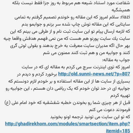
شفاعت مورد استناد شیعه هم مربوط به روز جزا فقط نیست بلكه
همیشگیه
riazi: سلام امروز كه این مقاله رو خوندم تصمیم گرفتم به تمامی
سایتایی كه این مقاله توش چاپ شده سر بزنم و جوابمو بدم
كه لازمه ارسال پیام تو این سایت ثبت نام و از طرفی می بینم كه این
سایت یك سایت پورنو هم هست كه من نمی فهمم هدفش واقعا چیه
بهر حال اگه مدیران سایت معرفت به خرج بدهند و بقولی لوتی گری
كنند و جوابیه من و هم ثبت كنند ممنون می شم
جواب به مقاله:
امروز که توی اینترنت سرچ می کردم به مقاله ای که در سایت
http://old.sunni-news.net/?p=807
برخورد کردم و دیدم در
بسیاری از سایت ها از این مقاله استفاده و بر خودم لازم دونستم که
جوابیه ای در حد توان خودم که یک ریاضی دان هستم ، این جوابیه رو
تهییه کردم
قبل از هر چیزی شما رو بخوندن خطبه شقشقیه که خود امام علی (ع)
فرمودند دعوت می کنم
که تو این سایت می تونید ترجمه اونو بخونید
http://ghadirekhom.com/modules/smartsection/item.php?
itemid=185