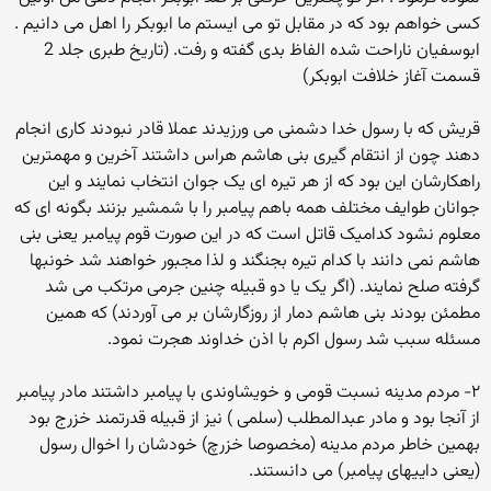
کسی خواهم بود که در مقابل تو می ایستم ما ابوبکر را اهل می دانیم .
ابوسفیان ناراحت شده الفاظ بدی گفته و رفت. (تاریخ طبری جلد 2
قسمت آغاز خلافت ابوبکر)
قریش که با رسول خدا دشمنی می ورزیدند عملا قادر نبودند کاری انجام
دهند چون از انتقام گیری بنی هاشم هراس داشتند آخرین و مهمترین
راهکارشان این بود که از هر تیره ای یک جوان انتخاب نمایند و این
جوانان طوایف مختلف همه باهم پیامبر را با شمشیر بزنند بگونه ای که
معلوم نشود کدامیک قاتل است که در این صورت قوم پیامبر یعنی بنی
هاشم نمی دانند با کدام تیره بجنگند و لذا مجبور خواهند شد خونبها
گرفته صلح نمایند. (اگر یک یا دو قبیله چنین جرمی مرتکب می شد
مطمئن بودند بنی هاشم دمار از روزگارشان بر می آوردند) که همین
مسئله سبب شد رسول اکرم با اذن خداوند هجرت نمود.
۲- مردم مدینه نسبت قومی و خویشاوندی با پیامبر داشتند مادر پیامبر
از آنجا بود و مادر عبدالمطلب (سلمی ) نیز از قبیله قدرتمند خزرج بود
بهمین خاطر مردم مدینه (مخصوصا خزرچ) خودشان را اخوال رسول
(یعنی داییهای پیامبر) می دانستند.