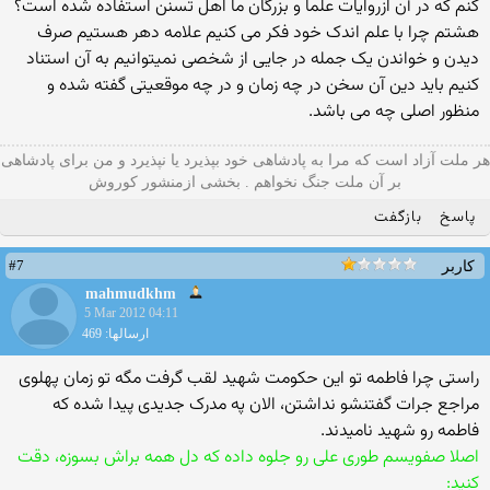
کنم که در آن ازروایات علما و بزرگان ما اهل تسنن استفاده شده است؟
هشتم چرا با علم اندک خود فکر می کنیم علامه دهر هستیم صرف
دیدن و خواندن یک جمله در جایی از شخصی نمیتوانیم به آن استناد
کنیم باید دین آن سخن در چه زمان و در چه موقعیتی گفته شده و
منظور اصلی چه می باشد.
هر ملت آزاد است که مرا به پادشاهی خود بپذیرد یا نپذیرد و من برای پادشاهی
بر آن ملت جنگ نخواهم . بخشی ازمنشور کوروش
پاسخ
بازگفت
#7
کاربر
mahmudkhm
5 Mar 2012 04:11
ارسالها: 469
راستی چرا فاطمه تو این حکومت شهید لقب گرفت مگه تو زمان پهلوی
مراجع جرات گفتنشو نداشتن، الان په مدرک جدیدی پیدا شده که
فاطمه رو شهید نامیدند.
اصلا صفویسم طوری علی رو جلوه داده که دل همه براش بسوزه، دقت
کنید: