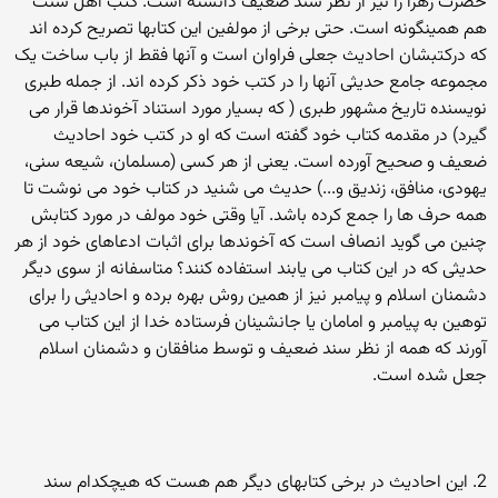
حضرت زهرا را نیز از نظر سند ضعیف دانسته است. کتب اهل سنت
هم همینگونه است. حتی برخی از مولفین این کتابها تصریح کرده اند
که درکتبشان احادیث جعلی فراوان است و آنها فقط از باب ساخت یک
مجموعه جامع حدیثی آنها را در کتب خود ذکر کرده اند. از جمله طبری
نویسنده تاریخ مشهور طبری ( که بسیار مورد استناد آخوندها قرار می
گیرد) در مقدمه کتاب خود گفته است که او در کتب خود احادیث
ضعیف و صحیح آورده است. یعنی از هر کسی (مسلمان، شیعه سنی،
یهودی، منافق، زندیق و...) حدیث می شنید در کتاب خود می نوشت تا
همه حرف ها را جمع کرده باشد. آیا وقتی خود مولف در مورد کتابش
چنین می گوید انصاف است كه آخوندها برای اثبات ادعاهای خود از هر
حدیثی که در این کتاب می یابند استفاده کنند؟ متاسفانه از سوی دیگر
دشمنان اسلام و پیامبر نیز از همین روش بهره برده و احادیثی را برای
توهین به پیامبر و امامان یا جانشینان فرستاده خدا از این کتاب می
آورند که همه از نظر سند ضعیف و توسط منافقان و دشمنان اسلام
جعل شده است.
2. این احادیث در برخی کتابهای دیگر هم هست که هیچکدام سند