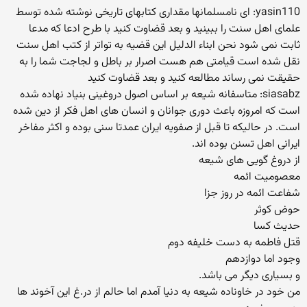
yasin110: ای نامسلمانها مقداری کتابهای تاریخی نوشته شده توسط
علمای اهل سنت را ببینید و بعد قضاوت کنید با طرح ادعا که مدعا
ثابت نمی شود نحن ابناء الدلیل این قضیه به تواتر از کتب اهل سنت
نقل شده است قیامتی هم هست اصرار بر باطل و لجاجت شما را به
حقیقت نمی رساند مطالعه کنید و بعد قضاوت کنید
siasabz: متاسفانه شیعه بر اساس اصول دروغینی بنیاد نهاده شده
است كه امروزه باعث دوری جوانان و انسان های اهل فكر از دین شده
است. در حالیكه تا قبل از صفویه ایران عمدتا سنی بوده و اكثر مفاخر
ایرانی اهل تسنن بوده اند.
از دروغ گویی های شیعه
معصومیت ائمه
شفاعت ائمه در روز جزا
حوض كوثر
حدیث كسا
قتل فاطمه به دست خلیفه دوم
وجود اما دوازدهم
و بسیاری دیگر می باشد.
من خود در خاوناده شیعه به دنیا آمدم اما حالم از در.غ این آخوند ها