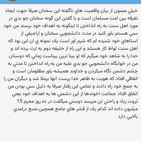
خيلي ممنون از بيان واقعيت هاي ناگفته اين سخنان صرفا جهت ايجاد
تفرقه بين امت مسلمان است و با گفتن اين گونه سخنان جو بدي در
مورد اهل سنت به راه انذاختن تا اينگونه به اهداف خود برسند من خود
سني هستم باور كنيد در مدت دانشجويي سخنان و اراجيفي از
استاهاي خود شنيده ام كه شرم اور است يك نمونه ي ان اين بود كه
اهل سنت لواط كار هستند و اين راه از خليفه دوم به ارث برده اند و
خدا را به شاهد خود ميگرم كه او بينا ترين بيناست زماني كه دوستان
من در خوابگاه دانشجويي جو بدي عليه من به راه انداختن تا مدتي به
چشم دشمن نگاه ميكردن و خداوند هميشه ياور مظلومان است و
اتفاقي افتاد كه هويت به ظاهر خدا پرست انها برملا شد و ديگران من را
به جمع خود راه دادند و تمامي اين رفتار صرفا به دليل سني بودن من
اتفاق افتاد جماعت اخوندها از اين دشمني ها به اهداف خود يعني
ثروت زياد و راحتي تن ميرسد دوستي ميگفت در ده روز محرم 15
ميليون داده اند كدام يك از قشر هاي جامع همچين منبع درامدي
بالايي دارد