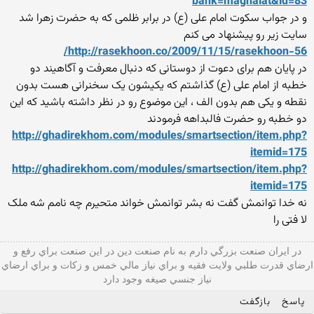
bank=maghalat&id=83
و در جواب سکوت امام علی (ع) در برابر ظلمی که به حضرت زهرا شد
سایت زیر رو پیشنهاد می کنم
http://rasekhoon.co/2009/11/15/rasekhoon-56/
در پایان هم برای دعوت از دوستانی که دنبال معرفت و آگاهیند دو
خطبه از امام علی (ع) گذاشتم که یکیشون یک سخنرانی هست بدون
نقطه و یکی هم بدون الف ، این موضوع رو در نظر داشته باشید که این
دو خطبه رو حضرت فالبداهه فرمودند
http://ghadirekhom.com/modules/smartsection/item.php?
itemid=175
http://ghadirekhom.com/modules/smartsection/item.php?
itemid=175
نه خدا توانمش گفت نه بشر توانمش خواند متحیرم چه نامم شه ملک
لا فتی را
در ايران صنعت بزرگي دارم به نام صنعت دين در اين صنعت براي رفع و
ارضاي قدرت طلبي ولايت فقيه و براي نياز مالي خمس و زكات و براي ارضاي
نیاز جنسي صيغه وجود دارد
پاسخ
بازگفت