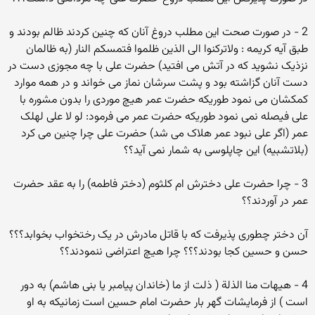
2 - در صورت صحت این مطلب دروغ آنان که چنین کردند ظالم بودند و
طبق آیه کریمه : ولاترکنوا الی الذین ظلموا فتمسکم النار (به ظالمان
نزذیک نشوید که در آتش می افتید) حضرت علی با چه مجوزی دست در
دست آنان گزاشته بود و پشت سرشان نماز می خواند و در همه موارد
کمکشان می نمود طوریکه حضرت عمر هیچ موردی را بدون مشوره با
علی فیصله نمی نمود طوریکه حضرت عمر می فرمود: لو لا علی لهلک
عمر (اگر علی نبود عمر هلاک می شد) حضرت علی چرا چنین می کرد
(بلاتشبیه) این چاپلوسی به شمار نمی آید؟؟
3 - چرا حضرت علی دخترش ام کلثوم (دختر فاطمه) را به عقد حضرت
عمر در آوردند؟؟
آن دختر چطوری پذیرفت که با قاتل مادرش در یک رختخواب بخوابد؟؟؟
حسن و حسین کجا بودند؟؟؟ چرا هیچ اعتراضی ننمودند؟؟
4 - هیهات منا الذلة ( ذلت از ما (خاندان پیامبر یا بنی هاشم) به دور
است ) از فرمایشات گهر بار حضرت امام حسین است زمانیکه به او