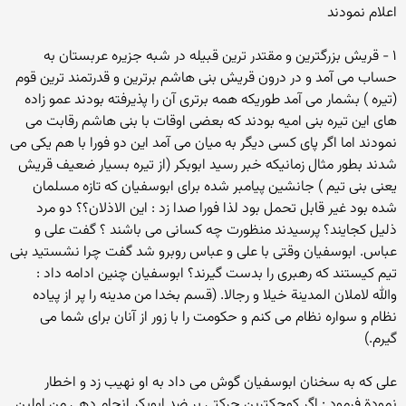
اعلام نمودند
۱ - قریش بزرگترین و مقتدر ترین قبیله در شبه جزیره عربستان به
حساب می آمد و در درون قریش بنی هاشم برترین و قدرتمند ترین قوم
(تیره ) بشمار می آمد طوریکه همه برتری آن را پذیرفته بودند عمو زاده
های این تیره بنی امیه بودند که بعضی اوقات با بنی هاشم رقابت می
نمودند اما اگر پای کسی دیگر به میان می آمد این دو فورا با هم یکی می
شدند بطور مثال زمانیکه خبر رسید ابوبکر (از تیره بسیار ضعیف قریش
یعنی بنی تیم ) جانشین پیامبر شده برای ابوسفیان که تازه مسلمان
شده بود غیر قابل تحمل بود لذا فورا صدا زد : این الاذلان؟؟ دو مرد
ذلیل کجایند؟ پرسیدند منظورت چه کسانی می باشند ؟ گفت علی و
عباس. ابوسفیان وقتی با علی و عباس روبرو شد گفت چرا نشستید بنی
تیم کیستند که رهبری را بدست گیرند؟ ابوسفیان چنین ادامه داد :
والله لاملان المدینة خیلا و رجالا. (قسم بخدا من مدینه را پر از پیاده
نظام و سواره نظام می کنم و حکومت را با زور از آنان برای شما می
گیرم.)
علی که به سخنان ابوسفیان گوش می داد به او نهیب زد و اخطار
نمودة فرمود : اگر کوچکترین حرکتی بر ضد ابوبکر انجام دهی من اولین