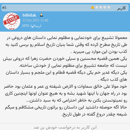
#5
کاربر
bilbilak
15 Oct 2011 12:46
ارسالها: 1079
معمولا تشییع برای خودنمایی و مظلوم نمایی داستان های دروغی در
طی تاریخ مطرح كرده كه وقتی شما بنیان تاریخ اسلام رو برسی كنید به
كذب بودن این موارد پی میبرید .
یكی همین قضیه محسنین و سیلی خوردن حضرت زهرا كه دروغی بیش
نیست كه جامعه تشییع برای مظلوم نمایی از خودش ساخته.
یكی دیگه غدیر خم یكی دیگه قضیه قطام و ابن ملجم و بسیار داستان
های كذب دیگه .
خود مولا علی خالق سماوات و الارض شیفته ی عمر و عثمان بود حاضر
بود در راه جهان با اینها شهید بشه و به هیچ عنوان اونها اینچنین كاری
رو نمیتونستن بكنن به خاطر احترامی كه به سید داشتن...
حالا اگه حوصله داشتید این داستان رو براتون تاریخی مشكافم و میگم
شیعه چقدر دروغ گفته در طول تاریخ.
این كاربر به درخواست خودش بن شد