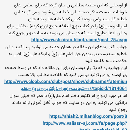
از اونجایی که این خطبه مطالبی رو بیان کرده که برای بعضی های
خوشایند نیست منکر صحت این خطبه می شوند و می گویند این
خطبه کار سید رضی بوده ( کسی که خطبه ها و نامه های
امیرالمومنین(ع) را در کتاب نهج البلاغه جمع آوری کرده) ، دلایلی برای
رد این ادعا مطرح است که دوستان می تونند به سایت زیر رجوع کنند
http://www.shiairan.blogfa.com/post-75.aspx
جواب اکثر بندهای این مقاله در همان خطبه می توانید پیدا کنید و این
خطبه سندیست بر ربودن حق امام علی (ع) و اینکه علی (ع) راضی به
حکومت سه خلیفه نبود
این جوابیه رو که یکی از دوستان برای این مقاله داد که در وسط صفحه
زیر اومده رو می تونید بررسی کنید که خلاصه مطالب بالا هست
http://www.cloob.com/club/post/show/clubname/fatemiun
/topicid/1814061/»+شهادت+زهرا+بزرگترین+دروغ+بقلم
اما در مورد ازدواج ام کلثوم دختر امام علی(ع) با عمر که خیلی سوال
برانگیز، می تونید به این دو سایت که جواب قابل قبولی ارائه دادند
رجوع کنید
https://shiah2.mihanblog.com/post/8
http://www.valiasr-aj.com/fa/page.php?