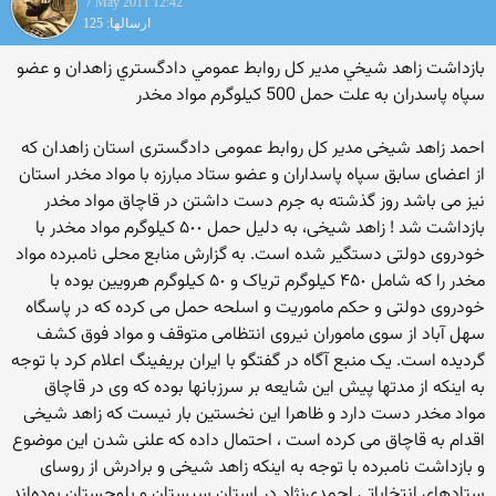
7 May 2011 12:42
ارسالها: 125
بازداشت زاهد شيخي مدير کل روابط عمومي دادگستري زاهدان و عضو
سپاه پاسدران به علت حمل 500 کيلوگرم مواد مخدر
احمد زاهد شیخی مدیر کل روابط عمومی دادگستری استان زاهدان که
از اعضای سابق سپاه پاسداران و عضو ستاد مبارزه با مواد مخدر استان
نیز می باشد روز گذشته به جرم دست داشتن در قاچاق مواد مخدر
بازداشت شد ! زاهد شیخی، به دلیل حمل ۵٠٠ کیلوگرم مواد مخدر با
خودروی دولتی دستگیر شده است. به گزارش منابع محلی نامبرده مواد
مخدر را که شامل ۴۵٠ کیلوگرم تریاک و ۵٠ کیلوگرم هرویین بوده با
خودروی دولتی و حکم ماموریت و اسلحه حمل می کرده که در پاسگاه
سهل آباد از سوی ماموران نیروی انتظامی متوقف و مواد فوق کشف
گردیده است. یک منبع آگاه در گفتگو با ایران بریفینگ اعلام کرد با توجه
به اینکه از مدتها پیش این شایعه بر سرزبانها بوده که وی در قاچاق
مواد مخدر دست دارد و ظاهرا این نخستین بار نیست که زاهد شیخی
اقدام به قاچاق می کرده است ، احتمال داده که علنی شدن این موضوع
و بازداشت نامبرده با توجه به اینکه زاهد شیخی و برادرش از روسای
ستادهای انتخاباتی احمدی‌نژاد در استان سیستان و بلوچستان بوده‌اند