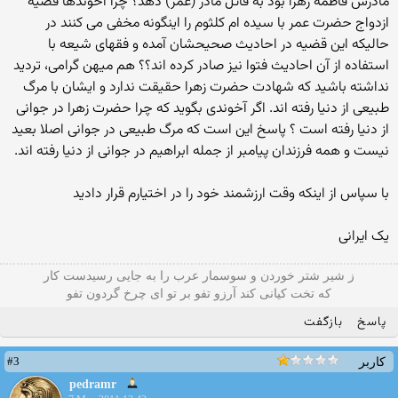
مادرش فاطمه زهرا بود به قاتل مادر (عمر) دهد؟ چرا آخوندها قضیه
ازدواج حضرت عمر با سیده ام کلثوم را اینگونه مخفی می کنند در
حالیکه این قضیه در احادیث صحیحشان آمده و فقهای شیعه با
استفاده از آن احادیث فتوا نیز صادر کرده اند؟؟ هم میهن گرامی، تردید
نداشته باشید که شهادت حضرت زهرا حقیقت ندارد و ایشان با مرگ
طبیعی از دنیا رفته اند. اگر آخوندی بگوید که چرا حضرت زهرا در جوانی
از دنیا رفته است ؟ پاسخ این است که مرگ طبیعی در جوانی اصلا بعید
نیست و همه فرزندان پیامبر از جمله ابراهیم در جوانی از دنیا رفته اند.
با سپاس از اینکه وقت ارزشمند خود را در اختیارم قرار دادید
یک ایرانی
ز شیر شتر خوردن و سوسمار عرب را به جایی رسیدست کار
که تخت کیانی کند آرزو تفو بر تو ای چرخ گردون تفو
پاسخ
بازگفت
#3
کاربر
pedramr