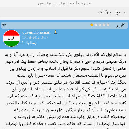
مدیریت انجمن پرنس و پرنسس
پاسخ
بازگفت
#6
کاربر
qasemaloneman
18 Feb 2012 18:07
ارسالها: 71
با سلام اول که اگه زدند پهلوی یکی شکستند و طرف از درد مرد آیا او به
مرگ طبیعی مرده یا خیر ؟ دوم تا بحال نشده بخاطر حفظ یک امر مهم
ظلمی را تحمل کنید؟ سوم مگر ما قبل از انقلاب و در زمان پهلوی بی
دین بودیم و با انقلاب مسلمان شدیم که همه چیز را پای اسلام
میگذارید ؟ چهارم آیا عقب افتادن هر ملتی تقصیر دین و آیین آن مردم
می باشد؟ پنجم اگر یکی کار اشتباه و غلطی انجام داد باید آن را پای
اعتقادات او گذاشت ؟ ششم افراط و تفریط یعنی چه ؟ هفتم کسانی
که قضیه غدیر را دورغ میپندارند کافی است که یک سر به کتاب الغدیر
بزنند تمام روایات آن کتاب از بزرگان اهل تسنن می باشد بطوریکه
موقعیکه کتاب در عراق چاپ شد عده ای پیش حاکم عراق رفتند و
خواستار توقیف آن شدند که حاکم وقت گفت : چگونه کتابی را توقیف