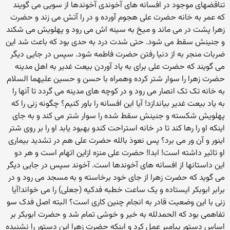
تناقضهای موجود در افسانه های آخوندی آخوندها از سویی می گویند
که عمر به خانه حضرت علی هجوم آورده و در را آتش می زند و حضرت
زهرا پشت در می ماند و میخ به سینه اش می رود و پهلویش می شکند
و جنینش سقط می شود. حتی شدت درد به حدی بود که باعث شد این
ضربات منجر به از دنیا رفتن حضرت فاطمه شود. سپس در جایی دیگر
می گویند که حضرت علی برای به یاد آوردن بیعت غدیر به اهل مدینه
حضرت زهرا را سوار شتر کرده وهمراه با حسن و حسین علیهما السلام
به خانه تک تک انصار می رود و در کوچه های مدینه می گردد تا آنها را
به یاد بیعت غدیر بیاندازد! آیا این افسانه را باور کنیم؟ چگونه زنی را که
پهلویش شکسته و جنینش سقط شده را سوار شتر می کند و به جای
اینکه او را رها کند تا در خانه استراحت کندو بهبود یابد او را بر روی شتر
اینور و آن ور می برد؟ پس نعوذ بالله حضرت علی هم در تشدید بیماری
او تاثیر داشته است! ابدا! حضرت علی منزه ازاین اتهام است و هر دو
این داستانها از افسانه های آخوندها است. آخوند سپس در جایی دیگر
می گوید که حضرت زهرا از جای خود برخاسته و به مسجد می رود و در
برابر ابوبکر ایستاده و یک ساعت خطبه فدکیه (جعلی) را می خواند!آیا
زنی با این وضعیت قادر به انجام چنین کاری است؟ البته اصل فدک سو
تفاهمی بود که الحمدلله به خیر و خوشی تمام شد و حضرت ابوبکر بر
اساس دستور پیامبر عمل کرد و اینکه حضرت زهرا این دستور را نشنیده