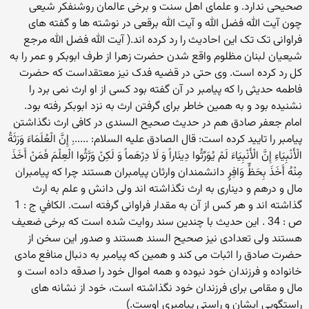
صحیحی ندارد. و علمای اهل سنت و برخی عالمان روشنفکر شیعی
چون آیت الله فضل الله و آیت الله برقعی در نوشته ها و گفته های
فراوانی تک تک این احادیث را رد کرده اند.( آیت الله فضل الله مرجع
شیعیان لبنان مظلوم واقع شدن حضرت زهرا از طرف ابوبکر و عمر را به
کل رد کرده است. وی حتی در قضیه فدک نیز معتقداست که حضرت
فاطمه حدیثی را که پیامبر در آن گفته بود کسی از او ارث نمی برد را
نشنیده بود و به همین خاطر برای گرفتن ارث به نزد ابوبکر رفته بود.
امام جعفر صادق هم در حدیث صحیح السندی در کافی ارث نگذاشتن
پیامبر را تایید کرده است: قال الصادق علیه السلام: ......ِ إِنَّ الْعُلَمَاءَ وَرَثَةُ
الْأَنْبِيَاءِ إِنَّ الْأَنْبِيَاءَ لَمْ يُوَرِّثُوا دِينَاراً وَ لَا دِرْهَماً وَ لَكِنْ وَرَّثُوا الْعِلْمَ فَمَنْ أَخَذَ
مِنْهُ أَخَذَ بِحَظٍّ وَافِرٍ دانشمندان وارثان پیامبران هستند چرا که پیامبران
مال و درهم و دیناری به ارث نگذاشته اند ولی دانش و علم به ارث
گذاشته اند و هر کس از آن به مقدار فراوانی گرفته است. الكافي ج : 1
ص : 34 . این حدیث با چندین سند روایت شده است که برخی ضعیف
هستند ولی تعدادی نیز صحیح السند هستند و صدور این سخن از
حضرت صادق را اثبات می کند و همین که پیامبر به دنبال منافع مادی
خانواده و فرزندان خود نبوده و همه اموال خود را صدقه داده است و
مال و مقامی برای فرزندان خود نگذاشته است، خود از نشانه های
راستگویی ایشان و راستی پیامبری اوست.)