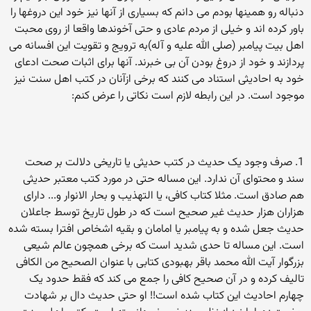
دنباله رو همینها بودم می دانم که بسیاری از آنها نیز خود این دروغها را
باور کرده اند و خیلی از مردم عادی و حتی آخوندها واقعا از روی محبت
اهل بیت پیامبر (صلی الله علیه و آله)به ترویج و تقویت این افسانه می
پردازند و خود از دروغ بودن آن بی خبرند. آنها برای اثبات صحت ادعای
خود به احادیثی استناد می کنند که برخی ازآنان در کتب اهل سنت نیز
موجود است. در این رابطه لازم است نکاتی را عرض کنم:
1. صرف وجود یک حدیث در کتب حدیثی یا تاریخی دلالت بر صحت
سند و محتوای آن ندارد. این مساله حتی در مورد کتب معتبر حدیثی
هم صادق است. مثلا کتاب کافی، یا التهذیب و بحار الانوار و... دارای
هزاران هزار حدیث غیر صحیح است که در طول تاریخ توسط جاعلان
حدیث جعل شده و به پیامبر یا امامان و بقیه اشخاص افترا بسته شده
است. این مساله تا حدی شدید است که برخی همچون عالم شیعی
بزرگوار آیت الله محمد باقر بهبودی کتابی با عنوان الصحیح من الکافی
تالیف کرده و در آن صحیح کافی را جمع می کند که فقط حدود یک
چهارم احادیث این کتاب شده است!! او حتی حدیث دال بر شهادت