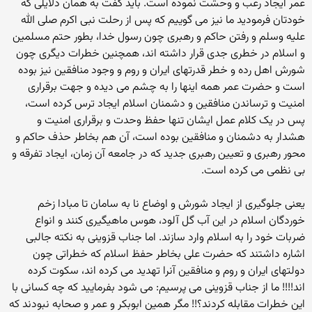
عمر ایجاد رعب و وحشت نموده است. باید گفت به همان دلایلی که
خودتان فرمودید ما نیز می گوییم که پس از رحلت نبی اکرم صلی الله
علیه وسلم و رفتن حاکم و رهبری چون رسول خدا، بطور حتم مسلمین
و اسلام در خطری جدی قرار داشته اند، همچنین خطرات دیگری چون
شورش اهل رده و خطر قدرتهای ایران و روم و وجود منافقین نیز بوده
است و حضرت عمر همه اینها را به چشم می دیده و جهت برقراری
امنیت و ترساندن منافقین و دشمنان اسلام ایجاد ترس کرده است،
پس در یک کلام عمل ایشان تنها حفظ وحدت و برقراری امنیت و
هشدار به دشمنان و منافقین بوده است، آن هم بخاطر حذف حاکم و
محور رهبری و تعیین رهبری جدید که در جامعه آن زمان، ایجاد تفرقه و
بی نظمی می کرده است.
یعنی جلوگیری از ایجاد شورش و اوضاع نا به سامان تا مبادا زخم
خوردگان اسلام در این آب گل آلود، هوس ماهیگیری کنند و انواع
ضربات خود را به اسلام وارد سازند. اما جناب قزوینی به نکته جالبی
اشاره داشتند که حضرت علی بخاطر حفظ اسلام که خطراتی چون
دولتهای ایران و روم و منافقین آنرا تهدید می کرده اند، سکوت کرده
اند!!!! ما از جناب قزوینی می پرسیم: می شود بفرمایید که چه کسانی با
این خطرات مقابله کردند؟!! مگر همین ابوبکر و عمر و صحابه نبودند که