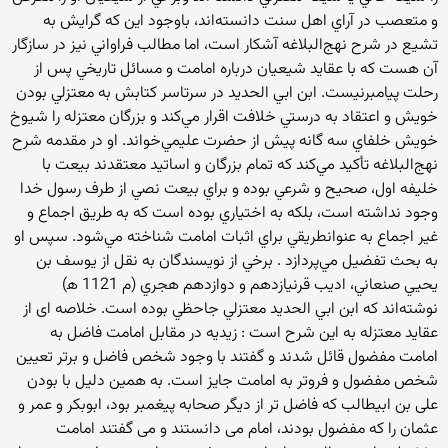
و متعصب در آراي اهل سنت دانسته‌اند، باوجود اين که گرايش به
تشيع در شرح نهج‌البلاغه آشکار است، اما مطالب فراواني نيز در سازگار
آن هست که با عقايد شيعيان درباره امامت و مسائل تاريخي پس از
رحلت پيامبرنيست. ابن ابي الحديد در سرتاسر کتابش به معتزلي بودن
خويش و اعتقاد به درستي خلافت اقرار مي‌کند و بزرگان معتزله را شيوخ
خويش خلفاي سه گانه پيش از حضرت عليمي‌خواند. او در مقدمه شرح
نهج‌البلاغه تأکيد مي‌کند که تمام بزرگان و اساتيد معتقدند بيعت با
خليفه اول، صحيح و شرعي بوده و براي بيعت نصي از طرف رسول خدا
وجود نداشته است، بلکه به اختياري بوده است که به طريق اجماع و
غير اجماع به عنوانطريقي براي اثبات امامت شناخته مي‌شود. سپس او
به بحث تفضيل مي‌پردازد . برخي از نويسندگان به نقل از يوسف بن
يحيي صنعاني، اديب قرنيازدهم و دوازدهم هجري (م 1121 ﻫ)
نوشته‌اند که ابن ابي الحديد معتزلي جاحظي بوده است. خلاصه ای از
عقاید معتزله به این شرح است : زیدیه در مقابل امامت فاضل به
امامت مفضول قائل شدند و گفتند با وجود شخص فاضل و برتر تعیین
شخص مفضول و فروتر به امامت جایز است. به همین دلیل با بودن
علی بن ابیطالب که فاضل تر از دیگر صحابه پیغمبر بود، ابوبکر و عمر و
عثمان را که مفضول بودند، امام می دانستند و می گفتند امامت