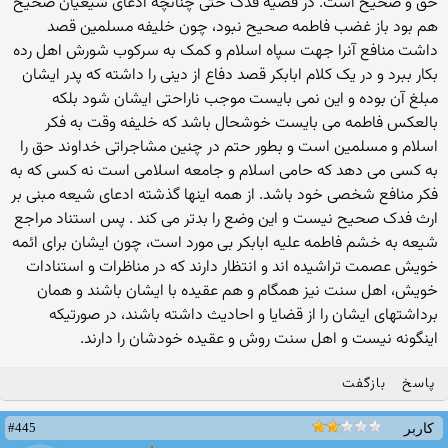
حق و صحیح است. در قضیه فدک حتی چنانچه ادعای شیعیان صحیح
هم بود باز غضب فاطمه صحیح نبود، چون خلیفه مسلمین قصد
داشت منافع آنرا جهت سپاه اسلام و کمک به سرکوب شورش اهل رده
بکار ببرد و در یک کلام ابابکر قصد دفاع از دینی را داشته که پدر ایشان
مبلغ آن بوده و این نمی بایست موجب ناراحتی ایشان شود بلکه
بالعکس فاطمه می بایست خوشحال باشد که خلیفه وقت به فکر
اسلام و مسلمین است و بطور حتم در چنین مشاجراتی خداوند حق را
به کسی می دهد که حامی اسلام و جامعه اسلامی است نه کسی که به
فکر منافع شخصی خود باشد. از همه اینها گذشته ادعای شیعه مبنی بر
ارث فدک صحیح نیست و این وضع را بدتر می کند . پس استناد مراجع
شیعه به خشم فاطمه علیه ابابکر بی مورد است، چون ایشان برای ائمه
خویش عصمت تراشیده اند و انتظار دارند که در مناظرات و استنادات
خویش، اهل سنت نیز همگام و هم عقیده با ایشان باشند و همان
برداشتهای ایشان را از قضایا و احادیث داشته باشند، در صورتیکه
اینگونه نیست و اهل سنت روش و عقیده خودشان را دارند.
پاسخ
بازگفت
#445
کاربر