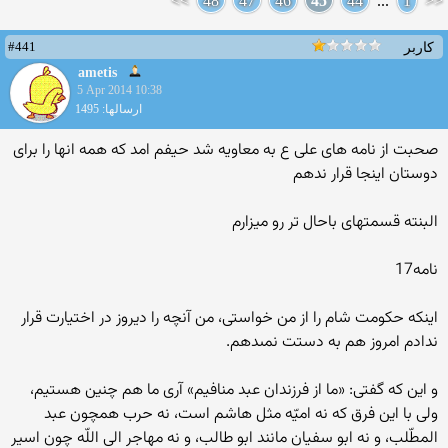
>>
48
47
46
45
44
...
1
<<
#441
کاربر
ametis
5 Apr 2014 10:38
ارسالها: 1495
صحبت از نامه های علی ع به معاویه شد حیفم امد که همه انها را برای
دوستان اینجا قرار ندهم
البنته قسمتهای باحال تر رو میزارم
نامه17
اینکه حکومت شام را از من خواستى، من آنچه را دیروز در اختیارت قرار
ندادم امروز هم به دستت نمى‏دهم‏.
و این که گفتى: «ما از فرزندان عبد منافیم» آرى ما هم چنین هستیم،
ولى با این فرق که نه امیّه مثل هاشم است، نه حرب همچون عبد
المطّلب، و نه ابو سفیان مانند ابو طالب، و نه مهاجر الى اللّه چون اسیر