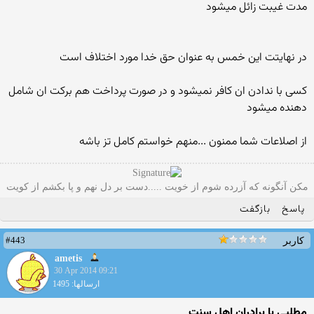
مدت غیبت زائل میشود
در نهایتت این خمس به عنوان حق خدا مورد اختلاف است
کسی با ندادن ان کافر نمیشود و در صورت پرداخت هم برکت ان شامل
دهنده میشود
از اصلاعات شما ممنون ...منهم خواستم کامل تز باشه
مکن آنگونه که آزرده شوم از خویت .....دست بر دل نهم و پا بکشم از کویت
پاسخ
بازگفت
#443
کاربر
ametis
30 Apr 2014 09:21
ارسالها: 1495
مطلبی با برادران اهل سنت