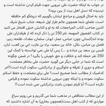
در جواب به اینکه حضرت علی نیرویی جهت قیام کردن نداشته است و
ترسیده که نسل اهل بیت از بین برود!!
باید به امثال قزوینی و مراجع ایشان بگوییم که دروغگو کم حافظه
است، علمای شما همچون عالم طراز اول شیعه، جناب شیخ شرف
الدین صاحب کتاب المراجعات که به او و کتابش خیلی افتخار می کنید
در کتاب الفصول المهمه، نام 250 تن را ذکر کرده که از طرفداران علی
بوده اند(کسانی چون: عباس، عمار، ابوذر، سلمان، ‌مقداد، طلحه، زبير،
‌فضل بن عباس، بلال، خالد بن سعيد، براء بن عازب، ابي بن كعب، ابان،
قيس بن سعد بن عباده و ....) پس آیا علی نمی توانسته با کمک این
250 نفر حمله کند و خلافت و حق خویش را بگیرد؟ در ضمن چگونه
است که شما در جایی دیگر می گویید حضرت علی بخاطر مصلحت
اسلام و دوری از تفرقه و جلوگیری از برادرکشی، سکوت کرده است؟آخر
کدامیک از مطالب شما صحیح است؟ علی برای مصلحت و حفظ اسلام
سکوت نموده و یا اینکه چون نیرویی نداشته سکوت نموده و قیامی
نکرده است؟! آیا قیام نمودن باعث برادرکشی نمی شده است؟!
از این مطالب متناقض در مذهب شما می گذریم و می رویم سراغ
مواردی که از کتب اهل سنت(همچون بخاری) به آن اشاره داشتید که