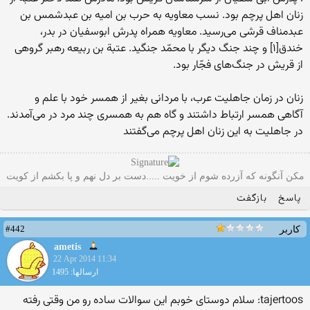
زنان اهل پرچم بود. نسب معاویه به حرب بن امیه بن عبدشمس بن
عبدمناف قرشی می‌رسید. معاویه همراه پدرش ابوسفیان در بدر،
خندق[۱] و چند جنگ دیگر با محمّد جنگید. عتبة بن ربیعه رهبر گروهی
از قریش در جنگ‌های فجّار بود.
زنان در زمان جاهلیت عرب، با مردانی بغیر از همسر خود با علم و
آگاهی همسر ارتباط داشتند و گاه هم به همسری چند مرد در می‌آمدند.
در جاهلیت به این زنان اهل پرچم می‌گفتند
مکن آنگونه که آزرده شوم از خویت .....دست بر دل نهم و پا بکشم از کویت
پاسخ
بازگفت
#442
کاربر
ametis
22 Apr 2014 11:34
ارسالها: 1495
tajertoos: سلام دوستای خوبم این سوالات ساده رو من وقتی رفته