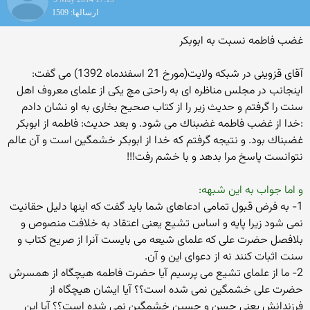
ارسالها: 1509
غضب فاطمه نسبت به ابوبکر
آقای قزوینی در شبکه ولایت(مورخ 21 اسفندماه 1392) می گفت:
اینجانب در مجلس مناظره ای به راحتی مچ یكی از علمای معروف اهل
سنت را گرفتم و حدیث زیر را از كتاب صحیح بخاری به او نشان دادم
:خدا از غضب فاطمه غضبناك می شود. و بعد حدیث: فاطمه از ابوبكر
غضبناك بود. و نتیجه گرفتم كه خدا از ابوبكر خشمگین است و آن عالم
نتوانست پاسخ مرا بدهد و با خشم رفت!!!
و اما جواب به این شبهه:
1- به فرض قبول تمامی ادعاهای شما باید گفت که اینها دلیل حقانیت
نمی شود زیرا پایه و اساس تشیع یعنی اعتقاد به خلافت منصوص و
بلافصل حضرت علی که علمای شیعه می بایست آنرا از صریح کتاب و
سنت اثبات کنند نه از دعوای این و آن.
2- ما از علمای تشیع می پرسیم آیا حضرت فاطمه هیچگاه از همسرش
حضرت علی خشمگین نمی شده است؟؟ آیا ایشان هیچگاه از
فرزندانش یعنی حسن و حسین خشمگین نمی شده است؟؟ آیا این