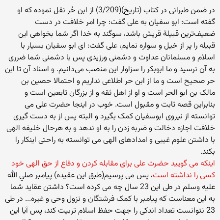
در ضمن طبرانی در کتاب (تاریخ)(3/209) از ابن حُر نقل نموده که او
گفته است: ابو سفیان به علی گفت: چرا امر خلافت در دست
ضعیف‌ترین قبیلة قریش باشد، سوگند به خدا اگر شما بخواهی این
قبیله را پر از خیل و سواره نمایم، علی گفت: ای ابو سفیان بسیار با
اسلام و مسلمانان عداوت و دشمنی ورزیدی پس با دشمنی شما ضرری
به آن نرسید و ما ابوبکر را سزاوار این منصب می‌دانیم. و اسناد آن تا ابن
حر صحیح است و ما از ابن حر اطلاعی نداریم و احتمالا حصین بن
مالک بن ابو الحر است و او از اهل ثقه و از بزرگان تابعین است و
بنابراین قصه ثابت و مقبول است. خوب در اینجا حضرت علی می
توانسته از نیروی ابوسفیان کمک بگیرد و البته پس از به دست گیری
خلافت اجازه دخالت و ضربه زدن را به او ندهد و به هرحال خلیفه الهی
با داشتن علوم غیبی و امدادهای الهی می توانسته به راحتی اینکار را
بکند.
اینکه می گویید حضرت علی برای مقابله کردن و دفاع از حق الهی خود
کسی را نداشته است
، پس می پرسیم(طبق این عقیده) پیامبر صلي الله
عليه وسلم در طی این 23 سال چه می کرده است؟ داشتن عقاید شما
به این معناست که پیامبر با کمک فرشتگان و نزول وحی و غیره... در طی
23 نتوانست تعداد اندکی را جهت حفظ اسلام تربیت کند، پس آیا این