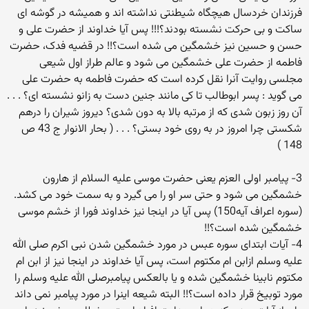
فرزندان خردسال هیچگاه شیطنتی نداشته اند و همیشه در گوشه ای
ساکت و بی حرکت نشسته بودند؟!!! پس آیا خداوند از حضرت علی و
حسن و حسین نیز خشمگین می شده است؟!! در قضیه فدک، حضرت
فاطمه از حضرت علی خشمگین می شود و عالم طراز اول شیعی
مجلسی روایت آنرا نقل کرده است که حضرت فاطمه به حضرت علی
می گوید : پسر ابوطالب تا کی مانند جنین دست به زانو نشسته ای؟ . . .
آن روز زبون شدی که از مرتبه بالا به دون شدی؟ دیروز شیران را درهم
شکستی چرا امروز در به روی خود بستی؟ . . . ( بحار الانوار ج 43 ص
148 )
3- پیامبر اولی العزم یعنی حضرت موسی علیه السلام از هارون
خشمگین می شود و حتی سر او را می گیرد و به سمت خود می کشد.
(سوره اعراف آیه150) پس آیا در اینجا نیز خداوند فورا از خشم موسی
خشمگین شده است؟!!
4- آیات ابتدای سوره عبس در مورد خشمگین شدن نبی اکرم صلی الله
علیه وسلم ازابن ام مکتوم است، پس آیا خداوند در اینجا نیز از ابن ام
مکتوم نابینا خشمگین شده و یا بالعکس پیامبرصلی الله علیه وسلم را
مورد توبیخ قرار داده است؟!! البته شیعه اینرا در مورد پیامبر نمی داند