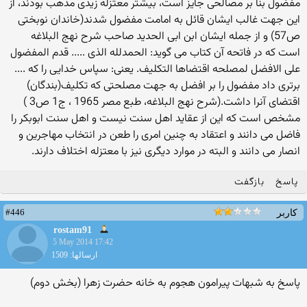
مفضول بنا بر مصالحی جایز است، بیشتر معتزله زیدی مذهب بودند، از
این جهت غالب ایشان قائل به امامت مفضول شدند(خاندان نوبختی
ص57) و از جمله ایشان ابن ابی الحدید صاحب شرح نهج البلاغه
است که در فاتحه آن کتاب می گوید: الحمدلله الذی ..... قدم المفضول
علی الافضل لمصلحه اقتضاها التکلیف. یعنی: سپاس خدایی را که ....
برتری داد مفضول را بر افضل به جهت مصلحتی که تکلیف(بندگان)
اقتضای آنرا داشت.(شرح نهج البلاغه، طبع مصر 1965 ، ج1 ص3 )
مشخص است که این از عقاید اهل سنت نیست و اهل سنت ابوبکر را
فاضل می دانند و اعتقاد به چنین امری را طعن در انتخاب مهاجرین و
انصار می دانند و البته در موارد دیگری نیز با معتزله اختلاف دارند.
پاسخ
بازگفت
#446
کاربر
rostam91
5 May 2014 17:42
ارسالها: 1509
پاسخ به شبهات پیرامون هجوم به خانه حضرت زهرا (بخش دوم)