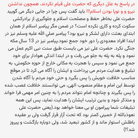
در پاسخ به علل دیگری که حضرت علی قیام نکردند، همچون نداشتن
نیرو و و نوپا بودن اسلام!!!
باید گفت پس چرا در جایی دیگر می گویید
حضرت علی بخاطر حفظ و مصلحت اسلام و جلوگیری از برادرکشی
سکوت کرده و کاری نکرده است؟ در ضمن مگر پیامبر اسلام از همان
ابتدای بعثت دارای لشکر و نیرو بود؟ پیامبر صلي الله عليه وسلم نیز در
ابتدا افراد معدودی را دور خود جمع نمود.پیامبر نیز در 13 سال مکه
جنگی نکرد. حضرت علی نیز می بایست طبق سنت نبی اکرم عمل می
نمود و پله به پله به جلو می رفت و در ابتدا اندکی هوادار برای خود
جمع می نمود و سپس با هجرت به مکانی خارج از حوزه حکومتی، به
تبلیغ و هدایت مردم می پرداخت و ایشان را آگاه می کرد تا در موقع
مناسب خلافت خویش را پس بگیرد و حتی خود مردم با آگاه شدن
توسط این امام و مقام منصوب الهی، می توانستند خلافت غصب شده
را پس بگیرند و چنانچه امام نتواند مردم را به چنین امر مهمی فرا خواند
و متذکر شود و بدین ترتیب ایشان را هدایت نماید، پس این همه
تبلیغات شما پیرامون او بی معنا خواهد بود.(یعنی حضرت علی
نعوذبالله از خمینی کمتر بود که تحت آزار قرار گرفت ولی بر عقیده
باطلش استوار ماند و از کشور تبعید شد، ولی دوباره بازگشت و پیروز
شد؟!)