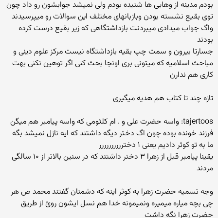
بودم مدینه از وهابی ها شنیده بودم ولی نمیشد جوابشون رو داد چون
توی بقیع نشسته بودن وبازبانهای مختلف این سوالات رو میپرسیدند
واگ جواب میدادی میبردنت بازداشتگاهی که زیر بقیع درست کرده
بودند
جسارتا بیرون و سمت چپ بقیه بازداشتگاه نیست مرکز علوم دینی و
مباحث اسلامیه که میتونی بری اونجا بحث کنی اگر توهین نکنی بهت
کاری هم ندارن
تازه چند تا کتاب هم هدیه میگیری
tajertoos: واسه حضرت علی و . ام کلثومی که واسه پیامبر هم میگن
فرزند خونده بوده چون اگ دختر دیگه داشتند که ایه نازل نمیشد بگه
ما به تو کوثر دادیم یعنی ۱ دخترررررررررر
یقینا پیامبر قبل از زهرا ۳ دختر داشتند که در سنین بالاتر از ۱۰ سالگی
مردند
وجه تسمیه حضرت زهرا به کوثر اینه که دشمنان گفتند محمد ص هر
چی بچه میاره میمیره ونمیمونه خدا هم نسل ایشون روئ از طریق
حضرت زهرا نگه داشت