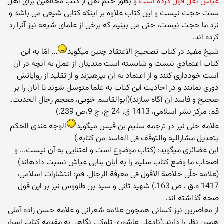
عیاش نقل قول کرده است
و بطور حتم نقل از کتب مخالفین برای اهل
سنت حجت نیست و این کتاب علاوه بر اینکه کتابی شیعی می باشد و
نزد ما حجت نیست، حتی می بینیم که برخی از علمای شیعه نیز آنرا رد
کرده اند.
شیخ مفید در کتاب تصحیح الاعتقاد چنین می‏گوید
... امّا به این
کتاب اعتمادی نیست و شایسته است متدینان از عمل به آنچه در آن
است خودداری کنند و از اعتماد به آن بپرهیزند و از تقلید از روایاتش
دوری نمایند و در احادیث این کتاب به علما متوسل شوند تا آنان را بر
صحیح و فاسد آن آگاه سازند)(ابوالقاسم خویی، معجم رجال الحدیث.
قم: مرکز نشر اسلامی، 1413 ق، 24 ج، ج 9،ص 239.)
علامه حلی نیز در ترجمه سلیم بن قیس می‏گوید
الوجه عندی الحکم
بتعدیل مشارالیه والتوقف فی الفاسد من کتابه.)
ابن غضائری می‏گوید: (کتاب موضوع است و اعتنایی به آن نیست... و
اصحاب ما وضع کتاب سلیم را به أبان بنابی عیاش نسبت داده‏اند)
(علامه حلّی خلاصة الاقول فی معرفة الرجال. قم: انتشارات اسلامی،
1417 ه.ق ، ص 163.) شهید ثانی و سید بن طاووس نیز بر این قول
صحه گذاشته ‏اند.
از معاصرین نیز کسانی همچون علامه شعرانی و علامه حسن زاده آملی
همین نظر را دارند.(نادعلی عاشوری تلوکی. نگاهی به مقدمه کتاب اسرار