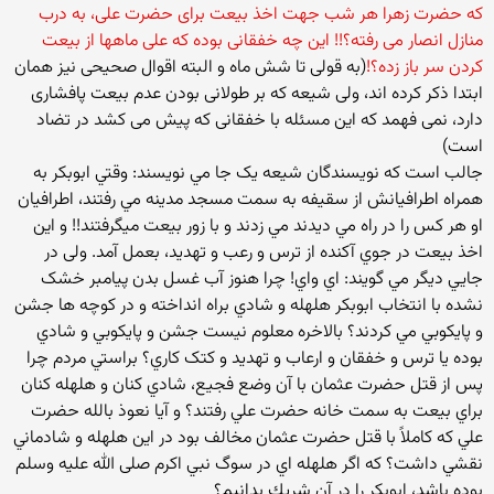
که حضرت زهرا هر شب جهت اخذ بیعت برای حضرت علی، به درب
منازل انصار می رفته؟!! این چه خفقانی بوده که علی ماهها از بیعت
کردن سر باز زده؟!
(به قولی تا شش ماه و البته اقوال صحیحی نیز همان
ابتدا ذکر کرده اند، ولی شیعه که بر طولانی بودن عدم بیعت پافشاری
دارد، نمی فهمد که این مسئله با خفقانی که پیش می کشد در تضاد
است)
جالب است که نویسندگان شیعه يک جا مي نویسند: وقتي ابوبکر به
همراه اطرافيانش از سقيفه به سمت مسجد مدينه مي رفتند، اطرافيان
او هر کس را در راه مي ديدند مي زدند و با زور بيعت ميگرفتند!! و اين
اخذ بيعت در جوي آکنده از ترس و رعب و تهديد، بعمل آمد. ولی در
جايي ديگر مي گويند: اي واي! چرا هنوز آب غسل بدن پيامبر خشک
نشده با انتخاب ابوبکر هلهله و شادي براه انداخته و در کوچه ها جشن
و پايکوبي مي کردند؟ بالاخره معلوم نيست جشن و پايکوبي و شادي
بوده يا ترس و خفقان و ارعاب و تهديد و کتک کاري؟ براستي مردم چرا
پس از قتل حضرت عثمان با آن وضع فجيع، شادي کنان و هلهله کنان
براي بيعت به سمت خانه حضرت علي رفتند؟ و آيا نعوذ بالله حضرت
علي که کاملاً با قتل حضرت عثمان مخالف بود در اين هلهله و شادماني
نقشي داشت؟ كه اگر هلهله اي در سوگ نبي اكرم صلی الله علیه وسلم
بوده باشد، ابوبكر را در آن شريك بدانيم؟