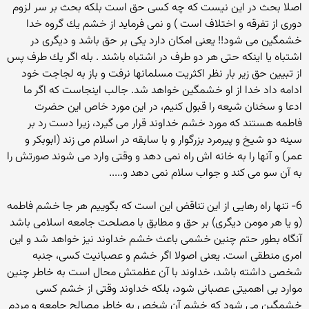
اصلا بحث در این نیست كه چه كسی حق است بلكه بحث بر سر لزوم
دوری از تفرقه و اختلاف است ) و نمی فرماید از خشم یك گروه خدا
خشمگین می شود!! یعنی امكان دارد یكی بر حق باشد و دیگری در
اشتباه یا اینكه حتی هر دو طرف در اشتباه باشند . بله اگر یك طرف پس
از تبیین حق زیر بار نظر اكثریت مسلمانها نرفت و باز به لجاجت خود
ادامه داد خدا از او خشمگین خواهد شد. جالب اینجاست كه اگر ما
ادعا و سخنان شیعه را قبول كنیم، در این مورد خاص این حضرت
فاطمه هستند كه مورد خشم خداوند قرار می گیرد، زیرا دست رد بر
سینه دو شیخ و پیرمرد بزرگوار و با سابقه در اسلام می زند (ابوبكر و
عمر) و آنها را به خانه اش راه نمی دهد و وقتی وارد می شوند صورتش را
به آن سو می كند و جواب سلام نمی دهد و.....
6- تنها راه رهایی از این تناقض این است که بگوییم هر جا خشم فاطمه
(و یا هر مومن دیگری) بر حق و مطابق با مصلحت جامعه اسلامی باشد
آنگاه بطور حتم چنین خشمی باعث خشم خداوند نیز خواهد شد و این
امری منطقی است. یعنی اصولا اگر خشم و عصبانیت كسی، جنبه
شخصی داشته باشد، خداوند با آن عظمتش محال است به خاطر چنین
موارد بی اهمیتی عصبانی شود، بلكه خداوند وقتی از خشم كسی
خشمگین می شود كه خشم آن شخص به خاطر مصالح جامعه و مردم