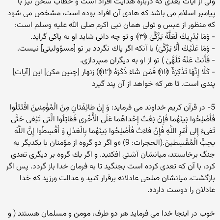
ولی از آیات بعدی که درباره هدایت افراد است و خطاب سخن نیز با
پیامبر اسلام می باشد که هادی آن افراد بوده است، مشخص می شود
که منظور از عبس و تولی همان نبی اکرم صلی الله علیه وسلم است:
- وَمَا يُدْرِ‌يكَ لَعَلَّهُ يَزَّكَّىٰ ﴿٣﴾ و تو چه دانى شاید او به پاكى گراید.
- وَمَا عَلَيْكَ أَلَّا يَزَّكَّىٰ) با آنكه اگر پاك نگردد بر تو [مسؤولیتى] نیست.
- فَأَنتَ عَنْهُ تَلَهَّىٰ ) تو از او به دیگران مى‏پردازى.
- كَلَّا إِنَّهَا تَذْكِرَ‌ةٌ ﴿١١﴾ فَمَن شَاءَ ذَكَرَ‌هُ ﴿١٢﴾) زنهار [چنین مكن] این [آیات]
پندى است. تا هر كه خواهد از آن پند گیرد
5- در قرآن كریم خداوند می فرماید: وَ إِنْ طائِفَتانِ مِنَ الْمُؤْمِنینَ اقْتَتَلُوا
فَأَصْلِحُوا بَینَهُما فَإِنْ بَغَتْ إِحْداهُما عَلَى الْأُخْرى‏ فَقاتِلُوا الَّتی‏ تَبْغی حَتَّى
تَفی‏ءَ إِلى‏ أَمْرِ اللَّهِ فَإِنْ فاءَتْ فَأَصْلِحُوا بَینَهُما بِالْعَدْلِ وَ أَقْسِطُوا إِنَّ اللَّهَ
یحِبُّ الْمُقْسِطینَ.(الحجرات: 9) «و اگر دو گروه از مؤمنان با یكدیگر به
جنگ برخاستند، میانشان آشتى افكنید. و اگر یك گروه بر دیگرى تعدى
كرد، با آن كه تعدى كرده است بجنگید تا به فرمان خدا باز گردد. پس اگر
بازگشت، میانشان صلحى عادلانه برقرار كنید و عدالت ورزید كه خدا
عادلان را دوست دارد».
خوب در اینجا خدا می فرماید هر دو طرف، مومن و مسلمان هستند ( و