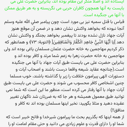
ایستاده اند و اصلا منکر این مقام بوده اند، بنابراین حضرت علی می
بایست به آنها همچون کافران حربی می نگریسته و به هر طریق ممکن
با آنها می جنگیده است.
قیاس با قتل سمیه نیز بی مورد است چون پیامبر صلي الله عليه وسلم
آنجا نبوده که بخواهد واکنش نشان دهد و در ضمن آن موقع هنوز
آیات جهاد نازل نشده بودند تا پیغمبر بخواهد بجنگد و واکنش نشان
دهد ]يَا أَيُّهَا النَّبِيُّ جَاهِدِ الْكُفَّارَ‌ وَالْمُنَافِقِينَ[ ﴿التوبة: ٧٣﴾ و همانطور که
ذکر کردیم مهاجمین به خانه حضرت عثمان مسلمان یاغی بوده اند ولی
مهاجمین به خانه حضرت زهرا به زعم شما مرتد و کافر بوده اند و
بنابراین حضرت علی می بایست طبق آیات جهاد با آنها می جنگیده
است.(چنانچه عقاید شیعه واقعا درست باشند و اصحاب آیات و
دستورات الهی پیرامون خلافت را زیر پا گذاشته باشند، خوب مسلما
چنین اشخاصی کافر محسوب می شوند و حضرت علی می بایست طبق
آیات جهاد با آنها رفتار می کرده است، منظور ما این است که شما نمی
توانید طبق معمول همیشه و هر جا که به ضررتان شد ناگهان تغییر
عقیده دهید و مثلا بگویید: نخیر اینها مسلمان بوده اند نه کافر و
منافق!!)
از همه اینها که بگذریم بحث ما پیرامون شیرخدا و فاتح خیبر است که
شما او را دارای قدرت و علوم زیادی می دانید و حتی مقام امامت او را