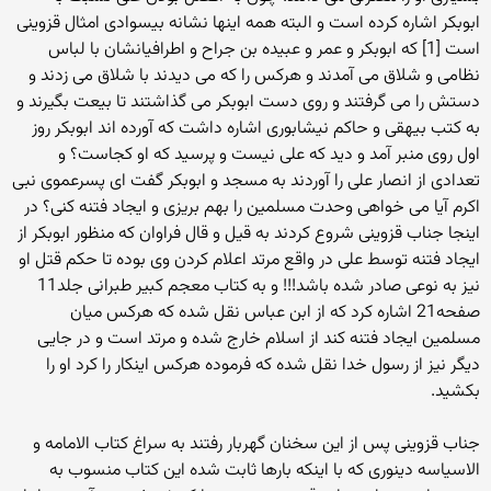
ابوبکر اشاره کرده است و البته همه اینها نشانه بیسوادی امثال قزوینی
است [1] که ابوبکر و عمر و عبیده بن جراح و اطرافیانشان با لباس
نظامی و شلاق می آمدند و هرکس را که می دیدند با شلاق می زدند و
دستش را می گرفتند و روی دست ابوبکر می گذاشتند تا بیعت بگیرند و
به کتب بیهقی و حاکم نیشابوری اشاره داشت که آورده اند ابوبکر روز
اول روی منبر آمد و دید که علی نیست و پرسید که او کجاست؟ و
تعدادی از انصار علی را آوردند به مسجد و ابوبکر گفت ای پسرعموی نبی
اکرم آیا می خواهی وحدت مسلمین را بهم بریزی و ایجاد فتنه کنی؟ در
اینجا جناب قزوینی شروع کردند به قیل و قال فراوان که منظور ابوبکر از
ایجاد فتنه توسط علی در واقع مرتد اعلام کردن وی بوده تا حکم قتل او
نیز به نوعی صادر شده باشد!!! و به کتاب معجم کبیر طبرانی جلد11
صفحه21 اشاره کرد که از ابن عباس نقل شده که هرکس میان
مسلمین ایجاد فتنه کند از اسلام خارج شده و مرتد است و در جایی
دیگر نیز از رسول خدا نقل شده که فرموده هرکس اینکار را کرد او را
بکشید.
جناب قزوینی پس از این سخنان گهربار رفتند به سراغ کتاب الامامه و
الاسیاسه دینوری که با اینکه بارها ثابت شده این کتاب منسوب به