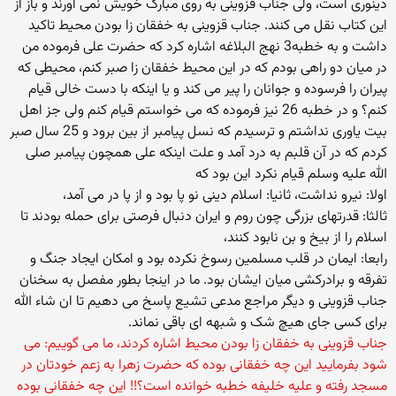
دینوری است، ولی جناب قزوینی به روی مبارک خویش نمی آورند و باز از
این کتاب نقل می کنند. جناب قزوینی به خفقان زا بودن محیط تاکید
داشت و به خطبه3 نهج البلاغه اشاره کرد که حضرت علی فرموده من
در میان دو راهی بودم که در این محیط خفقان زا صبر کنم، محیطی که
پیران را فرسوده و جوانان را پیر می کند و یا اینکه با دست خالی قیام
کنم؟ و در خطبه 26 نیز فرموده که می خواستم قیام کنم ولی جز اهل
بیت یاوری نداشتم و ترسیدم که نسل پیامبر از بین برود و 25 سال صبر
کردم که در آن قلبم به درد آمد و علت اینکه علی همچون پیامبر صلی
الله علیه وسلم قیام نکرد این بود که
اولا: نیرو نداشت، ثانیا: اسلام دینی نو پا بود و از پا در می آمد،
ثالثا: قدرتهای بزرگی چون روم و ایران دنبال فرصتی برای حمله بودند تا
اسلام را از بیخ و بن نابود کنند،
رابعا: ایمان در قلب مسلمین رسوخ نکرده بود و امکان ایجاد جنگ و
تفرقه و برادرکشی میان ایشان بود. ما در اینجا بطور مفصل به سخنان
جناب قزوینی و دیگر مراجع مدعی تشیع پاسخ می دهیم تا ان شاء الله
برای کسی جای هیچ شک و شبهه ای باقی نماند.
جناب قزوینی به خفقان زا بودن محیط اشاره کردند، ما می گوییم: می
شود بفرمایید این چه خفقانی بوده که حضرت زهرا به زعم خودتان در
مسجد رفته و علیه خلیفه خطبه خوانده است؟!! این چه خفقانی بوده