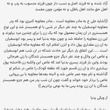
آزاد شده، و نه فرزند اصل و نسب دار چون فرزند منسوب به پدر، و نه
اهل حق مانند اهل باطل، و نه مؤمن چون مفسد
((اشاره علی ع به مادر معاویه است ...مادر معاویه کنیزی بود که پدر
معاویه ابوسفیان به چند نفر دیگر در شبی با او همبستر شد و این نوع
همبستری در ان زمان معمول بود که یک زن را برای چندین مرد بیاورند و
این زن معاویه را حامله شد و چون بچه بدنیا امد و پسر بود ابوسفیان
به ان زن مقداری پول داد و انزن اعلام کرد که معاویه ماله ابوسفیان
است ......این اتفاق بار دیگر نیز حادث شدکه در ان شب هم ابوسفیان
و عاص ابن وائل و چند نفر دیگر جزو همبستر شدگان با زنی هرجائی
بودند واین بار فرزند پسری بدنیا امد که عاص ابن وائلبه زن فاحشه پول
بیشتری داد و ان زن قسم خورد که نطفه کودک را عاص در شکم او
گذاشته و نام بچه عمر عاص شد و البته بعدها معاویه با بی پروایی
عاص را بردار خود خواند و گفت چون ان شب پدر من هم جزو همبستر
شدگان با ان زن بوده پس ما به نوعی برادریم ))
از ویکی پدیا
. پدرش ابی سفیان از سرشناسان قریش بود. مادرش هند دختر عتبه از