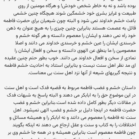
بوده باشد و نه به خاطر شخص خودش! و هرگاه مومنین از روی
طبیعت و غرایز بشری خود خشمگین شوند هیچگاه چنین خشمی
باعث خشم خداوند نمی شود و البته چون شیعیان برای حضرت فاطمه
قائل به عصمت هستند بنابراین چنین چیزی را به هیچ عنوان به ذهن
خود راه نمی دهند و ایشان را معصوم دانسته و هر گونه خشم و
خرسندی ایشان را عین خشم و خرسندی خداوند می دانند و اصلا
معصومین را ما ینطق عن الهوی دانسته و سخن و افعال ایشان را
نمادی از سخن و افعال خداوند می دانند. خوب بطور حتم چنین عقیده
ای مد نظر اهل سنت نیست و بنابراین استناد به احادیث خشم فاطمه
و نتیجه گیریهای شیعه از آنها نزد اهل سنت بی معناست.
داستان خشم و غضب فاطمه مربوط به قضیه فدک است و اهل سنت
در این موضوع حق را به ابابکر می دهند و البته پاسخ به شبهات فدک
در مقالات دیگر بطور کامل داده شده است.بنابراین خشم و غضب
حضرت فاطمه در اینجا دلیل بر خشم و غضب الهی نمیشود. اهل
سنت نه فاطمه را معصوم می دانند و نه ابابکر را و همیشه مسائل و
اختلافات را به کتاب و سنت و عقل ارجاع می دهند نه اینکه بگویند
چون فاطمه معصوم است بنابراین همیشه و در همه جا خشم وی بر