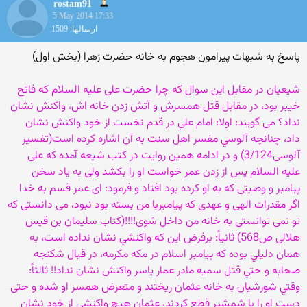
rostam91
5 May 2014 17:33
ارسالها: 1509
پاسخ به شبهات پیرامون هجوم به خانه حضرت زهرا (بخش اول)
شیعیان در مقابل این سوال که چرا حضرت علی عليه السلام که فاتح
خیبر بود، در مقابل قتل همسرش و آتش زدن خانه اش، واکنش نشان
نداد؟ می گویند: اولا: امام علي در قدم نخست از خود واكنش نشان
داد، چنانچه آلوسي مفسر اهل سنت به آن اشاره کرده است(تفسیر
آلوسی3/124) و در ادامه همین روایت در کتب شیعه آمده که علی
عليه السلام پس از زدن عمر خواست او را بکشد ولی به یاد سخن
پیامبر و وصیتی که به او کرده بود افتاد و فرمود: ای عمر قسم به خدا
اگر مقدرات الهی و عهدی که پیامبربا من بسته بود نبود، می دانستی که
تو نمی توانستی به خانه من داخل شوی!!!!(کتاب سلیمان بن قیس
هلالی ص568) ثانياً: برفرض اين كه واكنشي نشان نداده است، به
همان دليلي بوده كه پيامبر اسلام در مكه مكرمه، در قبال شكنجه
صحابه و حتي قتل سميه مادر عمار ياسر واكنش نشان نداد!! ثالثاً:
وقتي شورشیان به خانه عثمان ريختند و متعرض همسر او شده و حتی
دست او را با شمشير قطع كردند، عثمان هيچ واكنشي از خود نشان