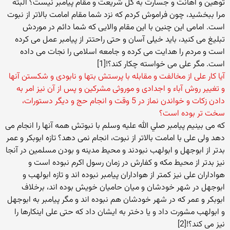
توهین و اهانت و جسارت به کل شریعت و مقام پیامبر نیست؟ البته
مرا ببخشید، چون فراموش کردم که نزد شما مقام امامت بالاتر از نبوت
است. امامی این چنین با این مقام والایی که شما دائم در موردش
تبلیغ می کنید، باید خیلی آسان و حتی راحتتر از پیامبر عمل می کرده
است و مردم را هدایت می کرده و جامعه اسلامی را نجات می داده
است. مگر علی می خواسته چکار کند؟![1]
آیا کار علی از مخالفت و مقابله با پرستش بتها و نابودی و شکستن آنها
و تغییر روش آباء و اجدادی و موروثی مشرکین و پس از آن نیز امر به
دادن زکات و خواندن نماز در 5 وقت و انجام حج و دیگر دستورات،
سخت تر بوده است؟
که می بینیم پیامبر صلي الله عليه وسلم با نبوتش همه آنها را انجام می
دهد ولی علی با امامت بالاتر از نبوت، انجام نمی دهد؟ تازه ابوبکر و عمر
بدتر از ابوجهل و ابولهب نبودند و محیط مدینه و بودن مسلمین در آنجا
نیز بدتر از محیط مکه و کفارش در زمان رسول اکرم نبوده است و
هواداران علی نیز کمتر از هواداران پیامبر نبوده اند و تازه ابولهب و
ابوجهل در شهر خودشان و میان حامیان خویش بوده اند، برخلاف
ابوبکر و عمر که در شهر خودشان هم نبوده اند و مگر پیامبر به ابوجهل
و ابولهب مشورت داد و یا دختر به ایشان داد که حتی علی اینکارها را
نیز می کند؟![2]