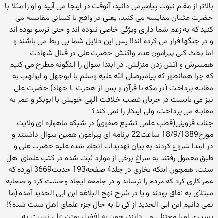
بالاتر از مقام نبوت پیامبرمی دانید، آنوقت در اینجا می آیید و او را مثلا با
حضرت عثمان مقایسه می کنید، یعنی در واقع با کسانی مقایسه می
کنید که به زعم شما دارای ویژگی خاصی نبوده اند و حتی ترسو بوده اند
و در جنگها فرار می کرده اند!! پس این دلایل شما بی ربط می باشند و
اما بحث کلی پیرامون عدم واکنش حضرت علی در قبال شهادت
همسرش و آتش زدن منزلش. در ابتدا سوال را اینگونه مطرح می کنیم
که چرا همانطور که پیامبرصلی الله علیه وسلم با ابوجهل و ابولهب به
مقابله پرداخت (در مکه با قرآن و پس از هجرت با جهاد) حضرت علی
نیز می بایست در جریان غصب خلافت الهی خویش با ابوبکر و عمر به
مقابله می پرداخت، ولی اینکار را نمی کند؟
جناب قزوینی(قطب علمی تشیع صفوی) در شبکه ماهواره ای ولایت
مورخ18/9/1389 ساعت22 برنامه ای پیرامون همین سوال داشتند و
در ابتدا شروع کردند به بیان تهدیدات انجام شده علیه حضرت علی و
طبق معمول رفتند به سراغ برخی از موارد ثبت شده در کتب علمای اهل
سنت، همچون اینکه بخاری در جلد4 صفحه193 حدیث3669 آورده که
عمر کاری کرد که مردم را ترساند و در جامعه ایجاد وحشت کرد و صحابه
مبتلای به نفاق بودند و یا در شرح نهج البلاغه ابن ابی الحدید آمده (ما
نمی دانیم ابن ابی الحدید از کی تا به حال جزء علمای اهل سنت شده؟!
بسیاری او را معتزلی می دانند، چون به افضل بودن علی نسبت به