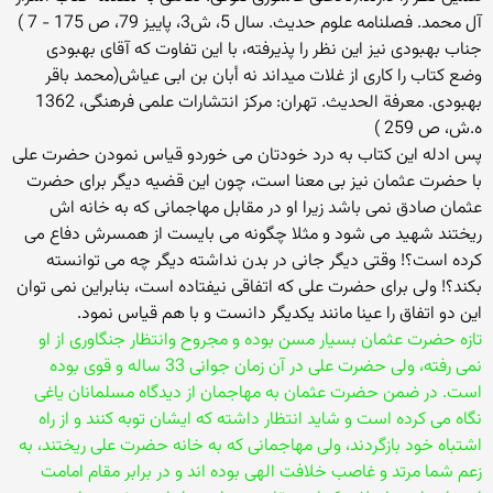
آل محمد. فصلنامه علوم حدیث. سال 5، ش3، پاییز 79، ص 175 - 7 )
جناب بهبودی نیز این نظر را پذیرفته‏، با این تفاوت که آقای بهبودی
وضع کتاب را کاری از غلات می‏داند نه أبان بن ابی عیاش(محمد باقر
بهبودی. معرفة الحدیث. تهران: مرکز انتشارات علمی فرهنگی، 1362
ه.ش، ص 259 )
پس ادله این کتاب به درد خودتان می خوردو قیاس نمودن حضرت علی
با حضرت عثمان نیز بی معنا است، چون این قضیه دیگر برای حضرت
عثمان صادق نمی باشد زیرا او در مقابل مهاجمانی که به خانه اش
ریختند شهید می شود و مثلا چگونه می بایست از همسرش دفاع می
کرده است؟! وقتی دیگر جانی در بدن نداشته دیگر چه می توانسته
بکند؟! ولی برای حضرت علی که اتفاقی نیفتاده است، بنابراین نمی توان
این دو اتفاق را عینا مانند یکدیگر دانست و با هم قیاس نمود.
تازه حضرت عثمان بسیار مسن بوده و مجروح وانتظار جنگاوری از او
نمی رفته، ولی حضرت علی در آن زمان جوانی 33 ساله و قوی بوده
است. در ضمن حضرت عثمان به مهاجمان از دیدگاه مسلمانان یاغی
نگاه می کرده است و شاید انتظار داشته که ایشان توبه کنند و از راه
اشتباه خود بازگردند، ولی مهاجمانی که به خانه حضرت علی ریختند، به
زعم شما مرتد و غاصب خلافت الهی بوده اند و در برابر مقام امامت