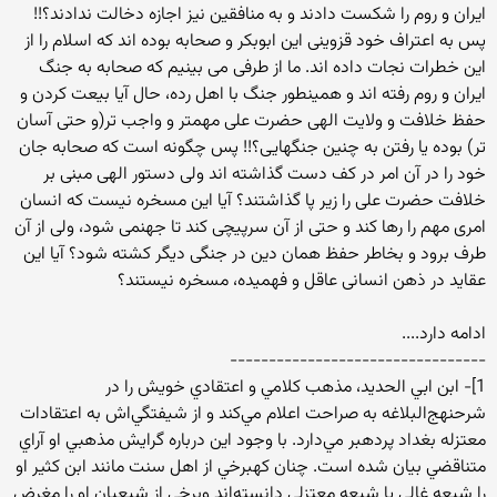
ایران و روم را شکست دادند و به منافقین نیز اجازه دخالت ندادند؟!!
پس به اعتراف خود قزوینی این ابوبکر و صحابه بوده اند که اسلام را از
این خطرات نجات داده اند. ما از طرفی می بینیم که صحابه به جنگ
ایران و روم رفته اند و همینطور جنگ با اهل رده، حال آیا بیعت کردن و
حفظ خلافت و ولایت الهی حضرت علی مهمتر و واجب تر(و حتی آسان
تر) بوده یا رفتن به چنین جنگهایی؟!! پس چگونه است که صحابه جان
خود را در آن امر در کف دست گذاشته اند ولی دستور الهی مبنی بر
خلافت حضرت علی را زیر پا گذاشتند؟ آیا این مسخره نیست که انسان
امری مهم را رها کند و حتی از آن سرپیچی کند تا جهنمی شود، ولی از آن
طرف برود و بخاطر حفظ همان دین در جنگی دیگر کشته شود؟ آیا این
عقاید در ذهن انسانی عاقل و فهمیده، مسخره نیستند؟
ادامه دارد....
---------------------------------
1]- ابن ابي الحديد، مذهب کلامي و اعتقادي خويش را در
شرحنهج‌البلاغه به صراحت اعلام مي‌کند و از شيفتگي‌اش به اعتقادات
معتزله بغداد پردهبر مي‌دارد. با وجود اين درباره گرايش مذهبي او آراي
متناقضي بيان شده است. چنان کهبرخي از اهل سنت مانند ابن کثير او
را شيعه غالي يا شيعه معتزلي دانسته‌اند وبرخي از شيعيان او را مغرض