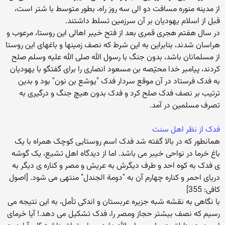
از مدینه منوره مسافت دو الی سه روز راه، بطور متوسط با شتر است،
قبل از اسلام یهودیان بر آن سرزمین تسلط داشتند.
در سال هفتم هجری قمری بعد از فتح خیبر اهالی این روستا، مرعوب و
هراسان شدند، بنابراین به این شرط که نصف زمینها و باغهای این روستا
از مسلمانان باشد، بدون جنگ با رسول الله صلی الله علیه وسلم صلح
کردند، پیامبر خدا محیّصه بن مسعود انصاری را برای گفتگو با یهودیان
به فدک فرستاد در آن موقع سردار فدک "یوشع بن نون" بود و بدین
ترتیب بر نصف فدک صلح کرد و فدک بدون هیچ جنگ و درگیری به
تصرف مسلمین در آمد.
فدک از نظر اهل سنت
همانطور که در بالا گفته شد فدک اسم روستایی کوچک همراه با یک
باغ خرما در نواحی خیبر می باشد. اما از دیدگاه اهل تشیع، یک گوشه
ی فدک به کوه احد و طرف دیگرش به عریش و مصر و کناره ی دیگر به
دریای احمر و کناره چهارم آن به "دومة الجندل" منتهی می شود. [اصول
کافی: 355]
با نگاهی به نقشه شبه جزیره عربستان و اندکی تأمل، به این نتیجه می
رسیم که نصف بیشتر حجاز ومصر را، فدک تشکیل می دهد.! آیا خرمای