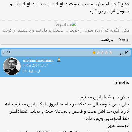
دفاع کردن اسمش تعصب نیست دفاع از دین بعد از دفاع از وطن و
ناموس لازم تریین کاره
مکن آنگونه که آزرده شوم از خویت .....دست بر دل نهم و پا بکشم از کویت
پاسخ
بازگفت
#423
کاربر
mohammadmam
8 Mar 2014 18:37
ارسالها: 103
ametis
با درود بر شما بانوی محترم.
جای بسی خوشحالی ست که در جامعه امروز ما یک بانوی محترم خانه
دار تا این حد اهل بحث و فحص و مجادله ست و درباب اعتقاداتش
خط قرمزهایی وجود داره.
دوست عزیز