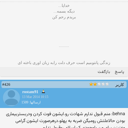
خدایا...
دیگه بسمه...
بریدم رحم کن
.........
زندگی پانتومیم است حرف دلت رابه زبان اوری باخته ای
پاسخ
بازگفت
#426
کاربر
rostam91
13 Mar 2014 10:15
ارسالها: 1509
behna: منم قبول ندارم شهادت رو.ایشون فوت کردن ودربستربیماری
بودن حالاعلتش رومیگن ضربه به پهلو.درهرصورت ایشون گرامی
وعزیزن برای من باوجودی ک اسلام روقبول ندارم