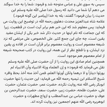
سپس به سوی علی و عباس متوجه شد و فرمود: شما را به خدا سوگند
می دهم آیا شما می دانید که رسول خدا صلی الله علیه وسلم این
حدیث را بیان فرمود؟ گفتند: بله به خدا (پیامبر این گونه فرمود.)
علامه شاه عبدالعزیز محدث دهلوی رحمه الله در توضیح این روایت می
فرماید: پس معلوم شد که این خبر هم برابر آیت است در قطعیت. زیرا
که این جماعت که نام اینها در حدیث ذکر شد خبر یکی از ایشان مفید
یقین است، چه جای این جمع کثیر. علی الخصوص، علی مرتضی که نزد
شیعه معصوم است و روایت معصوم برابر قرآن است در افاده ی یقین
نزد ایشان، و با قطع نظر از این همه، این روایت در کتب صحیحه شیعه
از امام معصوم هم موجود است.
همچنین امام صادق این روایت را از آن حضرت صلی الله علیه وسلم
نقل می فرماید که فرمود:« و إن العلماء ورثة الانبیاء وأن الانبیاء لم
یورثوا دیناراً و لا درهما ولکن أورثوا العلم، فمن أخذ منه أخذ بحظ وافر»
شیخ الاسلام ابن تیمیه رحمه الله می فرماید: این حدیث را تنها حضرت
ابوبکر رضی الله عنه روایت نکرده، حضرت عمر، حضرت عثمان، حضرت
علی، حضرت طلحه، حضرت زبیر، حضرت سعد، حضرت عبدالرحمن بن
عوف و حضرت عباس بن عبدالمطلب و ازواج مطهرات و حضرت
ابوهریره رضی الله عنهم اجمعین نیز روایت کرده اند.