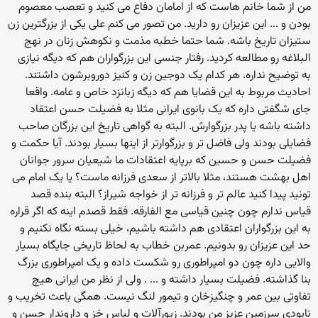
من از شما خانم هاست که از امامان دفاع می کنید و تعصب معصوم
بودن و ... این عزیزان رو دارید. من تصور می کنم علی یکی از بزرگترین زن
ستیزان تاریخ باشه. شما حتما خطبه مذمت و نکوهش زنان در نهج
البلاغه رو مطالعه کردید. رفتار جنسی این بزرگواران هم که دیگه نیازی
به توضیح نداره. هر کدام یک دوجین زن و کنیز دوروبرشون داشتند.
احادیث مربوط به این قضایا هم که دیگه زبانزد خاص و عامه. واقعا
جای شگفتی داره که یک بانوی ایرانی مثلا به فضیلت حسن اعتقاد
داشته باشه یا پدر بزرگوارش. البته به گواهی تاریخ این بزرگان صاحب
فضایلی بودند ولی فاضل تر و بزرگوارتر از اینها بسیار بودند. آیا حکمت و
فضیلت حسن و حسین که برپایه اعتقادات ما شیعیان سرور جوانان
اهل بهشت هستند، مثلا بالاتر از سعدی فرزانه ماست؟ یا یک امام می
تونید پیدا کنید عالم تر و فرزانه تر از خواجه شیراز؟ البته بنده قصد
قیاس ندارم چون چنین قیاسی مع الفارقه. فقط قصدم اینه که اگر قراره
به این بزرگواران اعتقادی هم داشته باشیم، خیلی بسته نگاه نکنیم و
حد این عزیزان رو بدونیم. عمربن خطاب به لحاظ تاریخی جایگاه بسیار
والایی داره چون دو امپراطوری رو شکست داده و یک امپراطوری بزرگ
بنا گذاشته. فضیلت بسیار داشته و ... . ولی از نظر من ایرانی هیچ
تفاوتی بین عمر و چنگیزخان و تیمور لنگ نیست. همگی باعث تخریب و
نابودی سرزمین عزیز من بودند. زیورآلات و لباس خز و داروندار حسن و