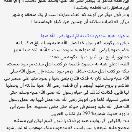
این همه مناطق به پیامبر صلی الله علیه وسلم تعلق داشت؟! و آیا همه
این مناطق را به فاطمه بخشید؟!
و در قول دیگر می گویند که، فدک عبارت است از یک منطقه و شهر
بزرگی که ثمرات سالانه آن چندین هزار کیلو خرماست.!!!
ماجرای هبه نمودن فدک به امّ ابیها رضی الله عنها
برخی می گویند که رسول خدا صلی الله علیه وسلم باغ فدک را به
حضرت زهرا رضی الله عنها هبه نموده است. علاّمه شاه عبدالعزیز
دهلوی پاسخ این شبهات را اینگونه می دهد:
الف- ادعای هبه به حضرت فاطمه در کتب اهل سنت موجود نیست،
بلکه در کتب اهل سنت خلاف آن موجود است؛ «إن رسول الله صلی
الله علیه وسلم کان له فدک فکان ینفق منها و یعود منها علی صغیر بنی
هاشم و یزوج منهم أیمهم و أن فاطمه رضی الله عنها سألته أن یجعلها
لها فأبی. فکانت کذلک فی حیاة رسول الله صلی الله علیه وسلم حتی
مضی لسبیله فلما ولّی ابوبکر رضی الله عنه عمل فیها بما عمل رسول
الله صلی الله علیه وسلم فی حیاته حتی مضی لسبیله...».[ سنن أبی
داوود حدیث شماره:2974 دارالکتاب العربی]
ب- بالفرض اگر روایت هبه ی فدک را قبول کنیم لیکن این مسئله
مجمع علیه شیعه و سنی است که موهوب ملک موهوب له نمی شود