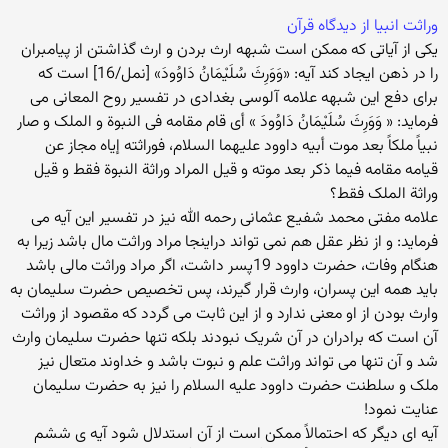
وراثت انبیا از دیدگاه قرآن
یکی از آیاتی که ممکن است شبهه ارث بردن و ارث گذاشتن از پیامبران
را در ذهن ایجاد کند آیه: «وَوَرِثَ سُلَيْمَانُ دَاوُودَ» [نمل/16] است که
برای دفع این شبهه علامه آلوسی بغدادی در تفسیر روح المعانی می
فرماید: « وَوَرِثَ سُلَيْمَانُ دَاوُودَ » أی قام مقامه فی النبوة و الملک و صار
نبیاً ملکاً بعد موت أبیه داوود علیهما السلام، فوراثته إیاه مجاز عن
قیامه مقامه فیما ذکر بعد موته و قیل المراد وراثة النبوة فقط و قیل
وراثة الملک فقط؟
علامه مفتی محمد شفیع عثمانی رحمه الله نیز در تفسیر این آیه می
فرماید: و از نظر عقل هم نمی تواند دراینجا مراد وراثت مال باشد زیرا به
هنگام وفات، حضرت داوود 19پسر داشت، اگر مراد وراثت مالی باشد
باید همه این پسران، وارث قرار گیرند، پس تخصیص حضرت سلیمان به
وارث بودن از او معنی ندارد و از این ثابت می گردد که مقصود از وراثت
آن است که برادران در آن شریک نبودند بلکه تنها حضرت سلیمان وارث
شد و آن تنها می تواند وراثت علم و نبوت باشد و خداوند متعال نیز
ملک و سلطنت حضرت داوود علیه السلام را نیز به حضرت سلیمان
عنایت نمود!
آیه ای دیگر که احتمالاً ممکن است از آن استدلال شود آیه ی ششم