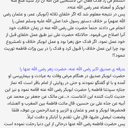
السلام فی رد فدک فقال انّی لأستحیی من الله أن اُردِ شیئاً منع منه
ابوبکر و أمعناه عمر رضی الله عنه».
پس در نتیجه معلوم شد که اگر خلفای ثلاثه (ابوبکر، عمر، و عثمان رضی
الله عنهم) بر خلاف دستور رسول خدا صلی الله علیه وسلم عملی را
انجام می دادند حتماً حضرت علی رضی الله عنه در زمان خلافت خود
آنرا اصلاح می فرمود. حالانکه حضرت علی نیز طبق عمل خلفای قبل از
خود عمل نمود. اگر فدک حق زهرا بود و عمل ابوبکر خلاف و نامشروع
بود چرا این عمل خلاف را قبول کرد و فدک را در بین ورّاث فاطمه توریث
ننمود؟!
بدرقه ی صدیق اکبر رضی الله عنه، حضرت زهر رضی الله عنها را
حضرت ابوبکر صدیق در هنگام مرض وفات به عیادت و بیمارپرسی او
آمده و با او گفتگو نمودند و حتی در روایتی از امام باقر است که نماز
جنازه سیِدتنا فاطمه را حضرت ابوبکر رضی الله عنه اقامه نمود و نیز این
حدیث ثابت کننده این ادّعاست. «...عن مالک عن جعفر بن محمد عن
أبیه عن جدّه علی بن حسین، قال ماتت فاطمة بین المغرب و العشاء،
فحضرها ابوبکر و عمر و عثمان و الزبیر و عبدالرحمن بن عوف، فلمّا
وضعت لیصلی علیها، قال علی: تقدم یا أبابکر و دفنت لیلاً.
پس حضرت فاطمه رضی الله عنها درحالی از این دنیا رحلت نموده است