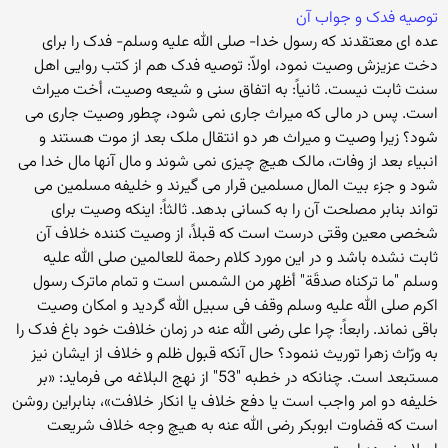
توصیه فدک و جواب آن
عده ای معتقدند که رسول خدا- صلی الله علیه وسلم- فدک را برای
دخت عزیزش وصیت نمود، اولاّ: توصیه فدک هم از کتب روایی اهل
سنت ثابت نیست. ثانیاً: به اتفاق سنی و شیعه وصیت، أخت میراث
است. پس در مالی که میراث جاری نمی شود، چطور وصیت جاری می
شود؟ زیرا وصیت و میراث هر دو انتقال ملک بعد از موت هستند و
انبیاء بعد از وفات، مالک هیچ چیزی نمی شوند و مال آنها مال خدا می
شود و جزء بیت المال مسلمین قرار می گیرند و خلیفه مسلمین می
تواند بنابر مصلحت آن را به کسانی بدهد. ثالثاً: اینکه وصیت برای
شخصی معین وقتی درست است که قبلاً، از وصیت کننده خلاف آن
ثابت نشده باشد و در این مورد کلام رحمة للعالمین صلی الله علیه
وسلم "ما ترکناه صدقَة" أظهر من الشمس است و تمام ماترک رسول
اکرم صلی الله علیه وسلم وقف فی سبیل الله گردید و امکان وصیت
باقی نماند. رابعاً: چرا علی رضی الله عنه در زمان خلافت خود باغ فدک را
به ورّاث زهرا توریث ننمود؟ حال آنکه قبول ظلم و خلاف از ایشان نیز
مستبعد است. چنانکه در خطبه "53" از نهج البلاغه می فرماید: «بر
خلیفه دو امر واجب است یا دفع خلاف یا انکار خلافت»، بنابراین روشن
است که قضاوت ابوبکر رضی الله عنه به هیچ وجه خلاف شریعت