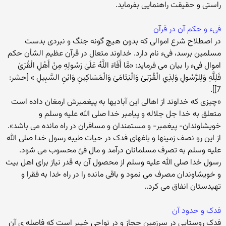
راستی و حقیقت راهنمایی بفرماید.
فیء و حکم آن در قرآن
در اصطلاح شرع اموالی که بدون هیچ گونه جنگ و نبردی بدست
مسلمین برسد، فیء نام دارد. خداوند متعال در قرآن عظیم الشأن حکم
اموال فیء را بیان می فرماید: «مَّا أَفَاءَ اللَّهُ عَلَىٰ رَسُولِهِ مِنْ أَهْلِ الْقُرَىٰ
فَلِلَّهِ وَلِلرَّسُولِ وَلِذِي الْقُرْبَىٰ وَالْيَتَامَىٰ وَالْمَسَاكِينِ وَابْنِ السَّبِيلِ » [حشر:
7]].
«چیزی که خداوند از اهالی این آبادیها به پیغمبرش ارمغان داده است
متعلق به خدا جل جلاله و پیامبر خدا صلی الله علیه وسلم و
خویشاوندان- پیغمبر- و مستمندان و مسافران در راه مانده می باشد».
از این رو نصف زمینها و باغهای فدک در حیات طیبه رسول خدا صلی الله
علیه وسلم به تصرف مسلمانان درآمد و مال فئ محسوب می شود.
رسول خدا صلی الله علیه وسلم از محصول آن به قدر نیاز برای اهل بیت
و خویشاوندان مصرف می نمود و باقی مانده را در راه خدا به فقرا و
تهیدستان انفاق می کرد..
فدک و حدود آن
فدک روستایی در سرزمین حجاز و در نواحی خیبر است که فاصله ی آن