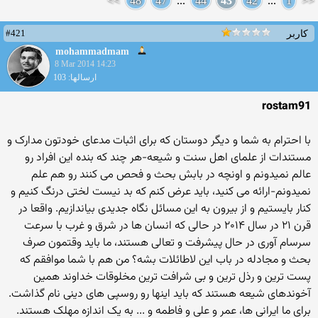
>>
48
47
...
44
43
42
...
1
<<
#421
کاربر
mohammadmam
8 Mar 2014 14:23
ارسالها: 103
rostam91
با احترام به شما و دیگر دوستان که برای اثبات مدعای خودتون مدارک و
مستندات از علمای اهل سنت و شیعه-هر چند که بنده این افراد رو
عالم نمیدونم و اونچه در بابش بحث و فحص می کنند رو هم علم
نمیدونم-ارائه می کنید، باید عرض کنم که بد نیست لختی درنگ کنیم و
کنار بایستیم و از بیرون به این مسائل نگاه جدیدی بیاندازیم. واقعا در
قرن ۲۱ در سال ۲۰۱۴ در حالی که انسان ها در شرق و غرب با سرعت
سرسام آوری در حال پیشرفت و تعالی هستند، ما باید وقتمون صرف
بحث و مجادله در باب این لاطائلات بشه؟ من هم با شما موافقم که
پست ترین و رذل ترین و بی شرافت ترین مخلوقات خداوند همین
آخوندهای شیعه هستند که باید اینها رو روسپی های دینی نام گذاشت.
برای ما ایرانی ها، عمر و علی و فاطمه و ... به یک اندازه مهلک هستند.