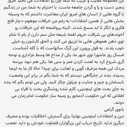
این مجموعه عجیب و غریب که شما اون رو اعتقادات می نامید امروز
زنجیر دست و پا و گردن جامعه ماست. با احترام به شما، من در زندگیم
با گروه هایی از انسان های امروز ایران معاشرت داشتم که به وسیله
بخش هایی از همین اعتقادات-به زعم من خرافات موهوم-دچار فلج
فکری و انگار تا ابد مسخ شدند. البته پرواضحه که این خرافات رو
آخوندهای بی شرافت حروم لقمه شیعه مثل سم دارن از بام تا شام
توی ذهن هموطن هایی ما تزریق می کنند و الحق کارشون رو خیلی
خوب بلدند. به قول پروین: این گرگ سالهاست که با گله آشناست.
امسال روز عاشورا توی شهر ما، یکی از مداح ها وسط عزاداری و نوحه
گری شروع کرد به لعنت کردن عمر و سنی ها. یکی هم نبود بپرسه
مردک این همه مزخرف گویی و اهانت برای چیه؟ حالا کار ما به اینجا
رسیده. بنده در جایگاهی نیستم که به شما بگم در برابر این وضعیت
نابسامان و جرم و جنایت و چپاول چکار کنید. ولی می تونم بگم که بنده
به جای بحث های اینچنینی، کارم شده روشنگری بحث با افراد بی
اطلاعی که این حکومت آدمخور رو زمینه ساز حکومت امام زمان می
دونند.
بانوی گرامی
دین و اعتقادات اینچنینی نهایتا برای گسترش اخلاقیات بوده و مصرف
دیگری نداره. تاریخ درباب این بزرگواران قضاوت خودش رو داره. تعجب