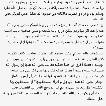
تا وقتی که در قبض و تصرف او نرود و فدک بالإجماع در زمان حیات
پیامبر در تصرف زهرا نیامده بود، بلکه در دست آن جناب صلی الله علیه
وسلم بود و در وی تصرف مالکانه می فرمود. ثم هکذا عمل ابوبکر رضی
الله عنه..
ج- غضب حضرت فاطمه و نیز ترک کلام وی با ابوبکر صدیق رضی الله
عنه را هم اگر بپذیریم لیکن در روایات شیعه و سنی صحیح ثابت است
که این امر برحضرت ابوبکر رضی الله عنه شاق آمد و خود را به در سرای
زهرا حاضر آورد و علی را شفیع خود ساخت تا آنکه زهرا از او خشنود
شد.(4)
اندیشمند عالم اسلام، مفتی محمد تقی عثمانی صاحب کتاب تکمله
فتح الملهم- شرح مسلم- نیز این جریان را رد کرده و در این مورد می
نویسد:« قصة أخری فی هبة فدک: فقالت رضی الله عنها إن رسول الله
صلی الله علیه وسلم أعطانی فدک فقال لها هل لک علی هذا بینة؟
فجاءت بعلی - رضی الله عنه- فشهد لها ثم جاءت بأمّ أیمن ...فقال
ابوبکر- رضی الله عنه- فبرجل و امرأة تستحقّینها؟ أو تستحقین بها
القضیة؟ قال زید بن علی: و أیم الله لو رجع الأمر إلیّ لقضیت فیها
بقضاء أبی بکر- رضی الله عنه- أیضاً». أن هذه القصة غیر ثابتة من روایة
اهل السنة.