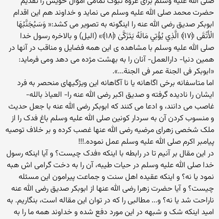
صلی الله علیه وسلم برای غزوه تبوک تمامی اموال خویش را تقدیم
حضرت محمد صلی الله علیه وسلم می نماید و خداوند هم این اقدام
ابوبکر صدیق رضی الله عنه را اینگونه به تصویر می کشد:« وَسَيُجَنَّبُهَا
الْأَتْقَى ﴿١٧﴾ الَّذِي يُؤْتِي مَالَهُ يَتَزَكَّىٰ ﴿١٨﴾» (الیل) و بالاخره رسول خدا
صلی الله علیه وسلم با مشاهده ی این همه فضایل و مناقب در آنها در
همین دنیا- دارالعمل- آنان را به بهشت مژده می دهد ومی فرماید:
«ابوبکر فی الجنة عمر فی الجنة...».
اما متاسفانه برخی اگاهانه یا نا آگاهانه این ویژگیهای منحصر به فرد
ایشان را نادیده گرفته و صدیق اکبر رضی الله عنه را- العیاذ بالله-
غاصب می دانند، و ادعا می کنند که ابوبکر رضی الله عنه با جعل حدیث
و منسوب کردن آن به سردار کونین صلی الله علیه وسلم باغ فدک را از
ملک شخصی زهرای مرضیه رضی الله عنها غصب کرده و بر خلاف توصیه
پیامبر اکرم صلی الله علیه وسلم عمل نموده.!!!
در این مقال بر آنیم تا در رابطه با اینکه «فدک چیست؟ و آیا اینکه رسول
خدا صلی الله علیه وسلم در حیات طیبه، آن را به دخت گرامی اش هبه
نمود یا نه؟ و اینکه عقیده اهل سنت و جماعت پیرامون این مسئله
چیست؟ و آیا حضرت زهرا رضی الله عنها از ابوبکر صدیق رضی الله عنه
ناراحت شد یا نه؟ و... مطالبی را که در توان این مقاله است، بنگاریم. به
امید اینکه شک و شبهه در این مورد دفع شده و خداوند همه ما را به