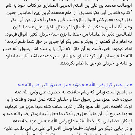
ابوطالب محمد بن علی بن الفتح الحربی العشاری در کتاب خود به نام
"کتاب فضایل أبی بکرالصدیق" از امام محمدباقربن زین العابدین چنین
نقل کرده: «عن کثیر النوال قال: قلت لأبی جعفر، أخبرنی عن أبی بکر
وعمر أًظلماً من حقکم شیئاً: قال: لا و منزّل القرآن علی عبده لیکون
للعالمین نذیراً ما ظلمانا من حقنا ما یزن حبة خردل: کثیر النوال فرمود:
به امام باقر گفتم: از ابوبکر و عمر بگو آیا چیزی در حق شما ظلم کردند؟
امام فرمود: خیر، قسم به آن ذاتی که قرآن را بر بنده اش رسول الله صلی
الله علیه وسلم نازل کرد تا برای جهانیان بیم دهنده باشد آنان به اندازه
ی دانه ی خردلی در حق ما ظلم نکردند».
عمل حیدر کرار رضی الله عنه مؤید عمل صدیق اکبر رضی الله عنه
پر واضح است زمانی که زمام خلافت به حضرت علی رضی الله عنه
سپرده شد، طبق عمل رسول خدا و خلفای ثلاثه عمل نمود و فدک را به
اولاد فاطمه رضی الله عنها واگذار نکرد. علامه شاه عبدالعزیز می فرماید:
«فهذا صریح فی أن علیاً فعل فی فدک ما فعل فیه ابوبکر رضی الله عنه و
لو کان قضاء ابی بکر خطأ لغیّره علیّ رضی الله عنه فی عهد خلافته»
و در جایی دیگر می فرماید: «فلما وصل الامر الی علی بن ابی طالب علیه