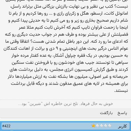
نیست؟ کتب بی نظیر و بی نهایت باارزش بزرگانی مثل برتراند راسل،
امانوئل کانت، ارسطو، هگل و زکریای رازی و ... رو رها کردیم و از بام تا
شام داریم صحیح بخاری رو زیر و رو می کنیم تا یه حدیثی پیدا کنیم و
اینجا با زحمت فراوان تایپ کنیم که آخرش ثابت کنیم مثلا عمر
فضیلتش از علی بیشتر بوده و طرف هم در جواب حدیث دیگری رو کنه
که ادعای ما رو رد کنه. این دور باطل تمام شدنی هست؟ اتفاقا وقتی ما
عوام الناس درگیر بحث های اینچنینی و ۹ دی و برائت از اهانت کنندگان
به حسین بودیم، در یک فقره چپاول آشکار، یه عده کفتار مرده خوار
سپاهی تا تونستند جیب های خودشون رو با فروختن نفت سنگین
کردند و طبق گزارش کمیسیون انرژی مجلس، به دلیل برداشت های
حریصانه و غیر اصولی، میلیون ها بشکه نفت به ارزش میلیاردها دلار
برای همیشه در لایه های عمیق مدفون شدند و دیگه قابل برداشت
نیستند.
خوش به حال فرهاد. تلخ ترین خاطره اش "شیرین" بود...
پاسخ
بازگفت
#422
کاربر