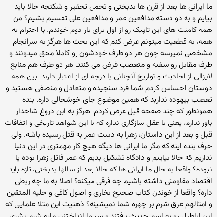
ما ایرانی ها بعد از قرن ها بدبختی و تحمل تحقیر و شکنجه حالا باید
بیایم و به دو دسته مدافعین عمر و مدافعین علی تقسیم بشیم؟ من
همه کامنت های این تاپیک رو از اول برای بار دوم خوندم. با احترام به
همه، به قطعیت میتونم عرض کنم که این بحث ها هرگز به سرانجام
مشخصی نمیرسه چون هر دو طرف خودشون رو کاملا محق میدونند و
طرف مقابل رو سفیه و متعصب فرض می کنند. هر دو طرف هم منابع
لایزالی از احادیث و تواریخ آنچنانی با درجه ای از اعتبار دارند. بین همه
دوستان احساس کردم شما فرد سنجیده و متعادل و منصفی هستید و
تعصب بیهوده ندارید که همین موضوع جای خوشحالی داره. بنده
همونطور که چند صفحه قبل عرض کردم، هرگز به این دروغ شاخدار
باور ندارم، یعنی با عقل سازگاری نداره که با این شواهد تاریخی و اتفاقات
قبل و بعد از این داستان، زهرا به دست عمر به قتل رسیده باشه. ولی
حرف بنده اینه که مگر ما ایرانی ها دیگه هیچ کار مهمتری در این دنیا
نداریم که حالا بیاییم و دادگاه تشکیل بدیم که عمر قاتل زهرا بوده یا
نبوده؟ واقعا به حال ما ایرانی ها که حالا بعد از سالها بدبختی، تازه باید
اقتصاد مقاومتی داشته باشیم چه فرقی میکنه؟ اصلا به ما چه ربطی
داره؟ واقعا از خوندن کتاب صحیح بخاری و اصول کافی و حلیه المتقین
و امثالهم عرق شرم بر چهره شما نمیشینه؟ ذهنیت این مثلا علمایی که
این اباطیل رو به اسم حدیث بافتند و سر ما انداختند، مایه شرم بشری