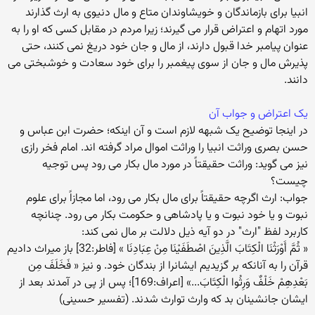
انبیا برای بازماندگان و خویشاوندان متاع و مال دنیوی به ارث گذارند
مورد اتهام و اعتراض قرار می گیرند؛ زیرا مردم در مقابل کسی که او را به
عنوان پیامبر خدا قبول دارند، از مال و جان خود دریغ نمی کنند، حتی
پذیرش مال و جان از سوی پیغمبر را برای خود سعادت و خوشبختی می
دانند.
یک اعتراض و جواب آن
در اینجا توضیح یک شبهه لازم است و آن اینکه؛ حضرت ابن عباس و
حسن بصری وراثت انبیا را وراثت اموال مراد گرفته اند. امام فخر رازی
نیز می گوید: وراثت حقیقتاً در مورد مال بکار می رود پس توجیه
چیست؟
جواب: ارث اگرچه حقیقتاً برای مال بکار می رود، اما مجازاً برای علوم
نبوت و یا خود نبوت و یا پادشاهی و حکومت بکار می رود. چنانچه
کاربرد لفظ "ارث" در دو آیه ذیل دلالت بر مال نمی کند:
« ثُمَّ أَوْرَثْنَا الْكِتَابَ الَّذِينَ اصْطَفَيْنَا مِنْ عِبَادِنَا » [فاطر:32] باز میراث دادیم
قرآن را به آنانکه بر گزیدیم ایشانرا از بندگان خود. و نیز « فَخَلَفَ مِن
بَعْدِهِمْ خَلْفٌ وَرِثُوا الْكِتَابَ...» [اعراف:169]؛ پس از پی در آمدند بعد از
ایشان جانشینان بد که وارث توارث شدند. (تفسیر حسینی)