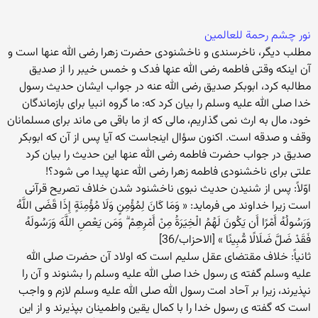
نور چشم رحمة للعالمین
مطلب دیگر، ناخرسندی و ناخشنودی حضرت زهرا رضی الله عنها است و
آن اینکه وقتی فاطمه رضی الله عنها فدک و خمس خیبر را از صدیق
مطالبه کرد، ابوبکر صدیق رضی الله عنه در جواب ایشان حدیث رسول
خدا صلی الله علیه وسلم را بیان کرد که: ما گروه انبیا برای بازماندگان
خود، مال به ارث نمی گذاریم، مالی که از ما باقی می ماند برای مسلمانان
وقف و صدقه است. اکنون سؤال اینجاست که آیا پس از آن که ابوبکر
صدیق در جواب حضرت فاطمه رضی الله عنها این حدیث را بیان کرد
علتی برای ناخشنودی فاطمه زهرا رضی الله عنها پیدا می شود؟!
اوّلاً: پس از شنیدن حدیث نبوی ناخشنود شدن خلاف تصریح قرآنی
است زیرا خداوند می فرماید: « وَمَا كَانَ لِمُؤْمِنٍ وَلَا مُؤْمِنَةٍ إِذَا قَضَى اللَّهُ
وَرَسُولُهُ أَمْرًا أَن يَكُونَ لَهُمُ الْخِيَرَةُ مِنْ أَمْرِهِمْ ۗ وَمَن يَعْصِ اللَّهَ وَرَسُولَهُ
فَقَدْ ضَلَّ ضَلَالًا مُّبِينًا » [الاحزاب/36]
ثانیاً: خلاف مقتضای عقل سلیم است که اولاد آن حضرت صلی الله
علیه وسلم گفته ی رسول خدا صلی الله علیه وسلم را بشنوند و آن را
نپذیرند، زیرا بر آحاد امت رسول الله صلی الله علیه وسلم لازم و واجب
است که گفته ی رسول خدا را با کمال یقین واطمینان بپذیرند و از این