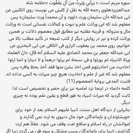
سوره مریم است: « يَرِثُنِي وَيَرِثُ مِنْ آلِ يَعْقُوبَ »؛علامه شاه
عبدالعزیزدهلوی رحمه الله به نقل از کلینی می نویسد: روی الکلینی عن
ابی عبدالله «أن سلیمان ورث داوود و أن محمداً ورث سلیمان» پس
معلوم شد که این وراثت علم و نبوت و کمالات نفسانی است نه وراثت
مال و متروکه. و قرینه عقلیه نیز مطابق قول معصوم دلالت بر همین
وراثت کرده و نیز در روایتی دیگر از کتب شیعه در تأئید مطلب بالا می
خوانیم: روی محمد بن یعقوب الرازی فی الکافی عن ابی البختری عن
ابی عبدالله جعفر بن محمد الصادق علیه السلام أنه قال: «انّ العلماء
ورثة الانبیاء لم یورثوا و فی نسحة لم یرثوا درهماً و لا دینارا و انما ارثوا
احادیث من احادیثهم فمن اخذ بشئ منها فقد أخذ بحظ وافر» پس
معلوم شد که غیر از علم و احادیث هیچ چیز میراث به کسی نداده اند.
فثبت المدعی بروایة المعصوم.(11)
کلمه «انما» در اینجا نزد امامیه نیز برای حصر و تخصیص است لذا
ثابت گردید که میراث انبیاء به طور قطع و یقین علم بوده نه چیزی
دیگر.
بنابراین از دیدگاه اهل سنت، انبیا علیهم السلام بعد از خود برای
خویشاوندان و بازماندگان خود مال دنیوی به ارث نمی گذارند و
اموالشان در راه اسلام و منافع امت وقف می شود. عقلاً هم ارث
گذاشتن انبیا برای بازماندگان سبب مشکل و سوء ظن می گردد زیرا اگر