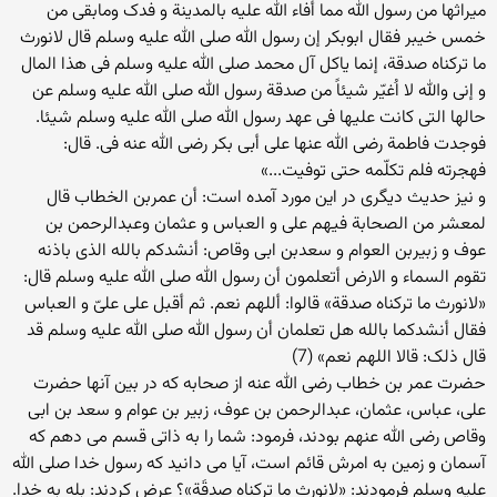
میراثها من رسول الله مما أفاء الله علیه بالمدینة و فدک ومابقی من
خمس خیبر فقال ابوبکر إن رسول الله صلی الله علیه وسلم قال لانورث
ما ترکناه صدقة، إنما یاکل آل محمد صلی الله علیه وسلم فی هذا المال
و إنی والله لا اُغیّر شیئاً من صدقة رسول الله صلی الله علیه وسلم عن
حالها التی کانت علیها فی عهد رسول الله صلی الله علیه وسلم شیئا.
فوجدت فاطمة رضی الله عنها علی أبی بکر رضی الله عنه فی. قال:
فهجرته فلم تکلّمه حتی توفیت...»
و نیز حدیث دیگری در این مورد آمده است: أن عمربن الخطاب قال
لمعشر من الصحابة فیهم علی و العباس و عثمان وعبدالرحمن بن
عوف و زبیربن العوام و سعدبن ابی وقاص: أنشدکم بالله الذی باذنه
تقوم السماء و الارض أتعلمون أن رسول الله صلی الله علیه وسلم قال:
«لانورث ما ترکناه صدقة» قالوا: أللهم نعم. ثم أقبل علی علیّ و العباس
فقال أنشدکما بالله هل تعلمان أن رسول الله صلی الله علیه وسلم قد
قال ذلک: قالا اللهم نعم» (7)
حضرت عمر بن خطاب رضی الله عنه از صحابه که در بین آنها حضرت
علی، عباس، عثمان، عبدالرحمن بن عوف، زبیر بن عوام و سعد بن ابی
وقاص رضی الله عنهم بودند، فرمود: شما را به ذاتی قسم می دهم که
آسمان و زمین به امرش قائم است، آیا می دانید که رسول خدا صلی الله
علیه وسلم فرمودند: «لانورث ما ترکناه صدقَة»؟ عرض کردند: بله به خدا.