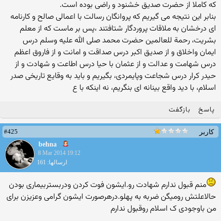
که کاملا از حضرت صدیق خشنود و راضی بوده است.
بنابر این نتیجه می گیریم که پروانگان رسالت با اعمالی صالح و کارنامه
ای درخشان به ملاقات پروردگار شتافتند ،پس بر ماست که از معلم
بشریت، رحمة للعالمین حضرت محمد صلی الله علیه وسلم درس
ایمان واخلاق و از صدیق اکبر درس صداقت و امانت و از فاروق اعظم
درس شهامت و عدالت و از عثمان با حیا درس اطاعت و شهادت و از
حیدر کرار درس شجاعت وپایمردی، بگیریم و باید به وقایع تاریخی صدر
اسلام، با دید واقع بینانه ای بنگریم، نه اینکه با ع
پاسخ
بازگفت
#425
کاربر
behna
8 Mar 2014 19:12
ارسالها: 161
منم قبول ندارم شهادت رو.ایشون فوت کردن ودربستربیماری بودن
حالاعلتش رومیگن ضربه به پهلو.درهرصورت ایشون گرامی وعزیزن برای
من باوجودی ک اسلام روقبول ندارم