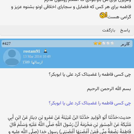
فاطمه برای هر کس که فضایل و سجایای اخلاقی اونو بشنوه عزیز و
گرامی هست
پاسخ
بازگفت
#427
کاربر
rostam91
13 Mar 2014 10:49
ارسالها: 1509
چی کسی فاطمه را غضبناک کرد علی یا ابوبکر؟
بسم الله الرحمن الرحیم
چی کسی فاطمه را غضبناک کرد علی یا ابوبکر؟
حدیث:حَدَّثَنَا أَبُو الْوَلِيدِ حَدَّثَنَا ابْنُ عُيَيْنَةَ عَنْ عَمْرِو بْنِ دِينَارٍ عَنْ ابْنِ أَبِي
مُلَيْكَةَ عَنْ الْمِسْوَرِ بْنِ مَخْرَمَةَ أَنَّ رَسُولَ اللَّهِ صَلَّى اللَّهُ عَلَيْهِ وَسَلَّمَ قَالَ
فَاطِمَةُ بَضْعَةٌ مِنِّي فَمَنْ أَغْضَبَهَا أَغْضَبَنِي) رسول خدا (صلّى اللَّه عليه و