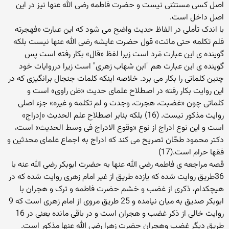
اصل کسی مستثنی نیست و حضرت فاطمه رضی الله عنها نیز در این
اصل داخل است.
با اندک تأملی در الفاظ حدیث واضح می شود که این عبارت «فهجرته
فلم تکلمه حتی ماتت» قول حضرت عایشه رضی الله عنها نیست بلکه
گوینده ی این عبارت مَرد است زیرا لفظ «قال» بکار رفته است پس
گوینده ی این عبارت هم "ابن شهاب زهری" است زیرا درروایات خود
چنین کلماتی را بکار می برد. خلاصه اینکه کلمات جنجال برانگیزی که در
این روایت بکار رفته در اصطلاح علمای حدیث «ظن راوی» است و
کلماتی چون «غضبت، هجرت، وجدت و لم تکلمه و غیره» جزء اصلی
روایت مذکور نیست. (16) بلکه بنابر اصطلاح علم الحدیث «إدراج»
است و این نوع ادراج از نوع «وقوع الادراج فی وسط الحدیث» است،
دکتر محمود طحّان تصریح می کند که ادراج به اجماع علمای محدثین و
فقها حرام است.(17)
قصه مراجعه ی فاطمه رضی الله عنها به حضرت ابوبکر رضی الله عنه با
36طریق روایت شده که یازده طریق از غیر امام زهری روایت شده که در
هیچکدام، ذکری از غضب و خشم حضرت فاطمه و ترک و هجران با
ابوبکر صدیق به میان نیامده و 25 طریق مروی از امام زهری است که 9
روایت خالی از ذکر غضب و هجران است و در باقی مانده یعنی در 16
طریق دیگر غضب وهجران حضرت زهرا رضی الله عنها مذکور است.