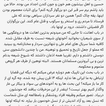
حسین و اهل بیتشون هم خون و جون کندن اجداد من بوده. حالا من
باید پاشم برم سر قبر این دو بزرگوار گریه کنم؟ برای اثبات معصوم بودن
اینها، یقه چاک کنم؟ همین دو نفر سرداران سپاهی بودند که علی
فرستاد تا مردم ری و استخر رو سرکوب و قتل عام کنند. این بزرگواران
اگر فضیلتی داشتند، درود بر اونها باد.
در باب اهانت، تا جایی که من میدونم بدترین اهانت ها و دروغگویی ها
از سوی شیعیان-بخوانید آخونهای شیعه-نسبت به طرف مقابل شده.
کافیه شما سریال های امام علی و تنهاترین سردار و مختارنامه رو ببینید
که مملو از جعل تاریخ و تحمیق و توهینه. من با چندین دانشجوی سنی
دوستی داشتم و دارم. تقریبا همه اذعان داشتند که شیوخ شیعه بدنام
ترین و بی آبروترین مسلمانان هستند. البته توهین از طرف هر گروهی
مذموم و محکومه.
در باب بحث این تاپیک هم دوباره عرض میکنم که دیگه این قضایا
ارتباطی به ما ایرانی ها نداره. اینکه ۱۴ قرن پیش چه شده، چه گره ای از
کار ما باز میکنه؟ این بحث ها رو به آخوندهای بی سواد و بیکار بی عار
واگذار کنیم بهتر نیست؟ اینقدر از این مزخرفات ببافند که جونشون
دربیاد. تصور میکنم وظیفه افراد روشنفکر و بامطالعه ای مثل شماست
که نسل بعد رو آزاد اندیش تر از نسل خودمون بار بیاره. نه اینکه اونها