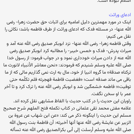
اسلام نبوده است.
ادعای وراثت
اینک در مورد مهمترین دلیل امامیه برای اثبات حق حضرت زهرا- رضی
الله عنها- در مسئله فدک که ادعای وراثت از طرف فاطمه باشد؛ نکاتی را
نقل می کنیم:
وقتی فاطمه زهرا- رضی الله عنها- نزد ابوبکر صدیق رضی الله عنه آمد و
میراث پدرش- فدک و خمس خیبر- را مطالبه کرد ابوبکر صدیق رضی
الله عنه از دادن میراث خودداری نمود و در جواب فرمود: از رسول خدا
صلی الله علیه وسلم شنیدم که فرمودند: «نحن معاشر الأنبیاء لانورث ما
ترکناه صدقة» ما گروه انبیا از خود، مال به ارث نمی گذاریم مالی که از ما
باقی می ماند صدقه است؛ «فغضبت فاطمة فهجرته فلم تکلّمه حتی
توفیت»؛ فاطمه خشمگین شد و ابوبکر رضی الله عنه را ترک کرد و تا آخر
عمر با او سخن نگفت.
راویان این حدیث را در کتب حدیث با الفاظ مشابهی نقل کرده اند.
علامه مفتی محمد تقی عثمانی در کتاب تکمله فتح الملهم شرح صحیح
مسلم این حدیث را اینگونه ذکر می کند: «عن ابن شهاب عن عروة بن
الزبیر عن عایشة رضی الله عنها أنها أخبرته: أن فاطمة بنت رسول الله
صلی الله علیه وسلم أرسلت إلی أبی بکرالصدیق رضی الله عنه تسأله