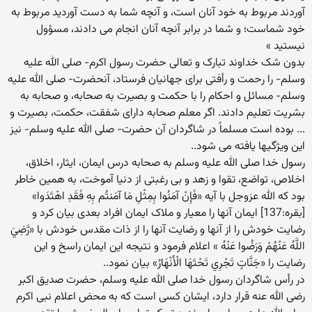
آوردند مربوط به خود آنان است، و آنچه شما به دست آوردید مربوط به
خود شماست؛ و شما در برابر آنچه آنان انجام می دادند، مسؤول
نیستید »
بدون شک خداوند تبارک و تعالی حضرت رسول اکرم- صلی الله علیه
وسلم- را رحمت و رأفتی برای جهانیان فرستاد، آنحضرت- صلی الله علیه
وسلم- مسائل و احکام را با حکمت و بصیرت به صحابه، و صحابه به
بشریت تعلیم دادند. اگر معلم صحابه دارای شفقت، حکمت، بصیرت و
... بوده است مسلماً در شاگردان آن حضرت- صلی الله علیه وسلم- نیز
این ویژگیها یافته می شود..
رسول خدا صلی الله علیه وسلم به صحابه درس ایمان، ایثار، اخلاق،
اخلاص، تواضع، تقوا و زهد و بی رغبتی از دنیا آموخت، به همین خاطر
بود که الله عزوجل با آیه «فَإِنْ آمَنُوا بِمِثْلِ مَا آمَنتُم بِهِ فَقَدِ اهْتَدَوا»
[بقره:137] ایمان آنها را معیار و ملاک ایمان افراد بعدی بیان کرد و
رضایت خودش را از آنها و رضایت آنها را از ذات مقدس خودش با «رَّضِيَ
اللَّهُ عَنْهُمْ وَرَضُوا عَنْهُ » اعلام فرمود و نتیجه این ایمان راسخ و این
رضایت را «جَنَّاتٍ تَجْرِي تَحْتَهَا الْأَنْهَارُ» بیان نمود..
در رأس شاگردان رسول خدا صلی الله علیه وسلم، حضرت صدیق اکبر
رضی الله عنه قرار دارد، ایشان کسی است که به محض اعلام نبی اکرم