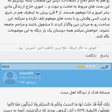
رو هم به اسم دفاع از اعتقادات، درگیر این منجلاب بکنه. بپذیریم که
این بحث های مربوط به امامت و نبوت و ... اموری خارج از زندگی مادی
بشر امروز و لذا موهوم هستند. از ۴ قرن پیش به اینطرف هم در شرق
و غرب کسی وقتش رو با بحث های موهوم تلف نکرده و نمیکنه. این
مباحث رو به مردان دین واگذار کردند تا مشغول باشند و مزاحم جامعه
نشوند. خواهش میکنم همه دوستان یک بار دیگه به این موضوعات
نگاه کنند.
خوش به حال فرهاد. تلخ ترین خاطره اش "شیرین" بود...
پاسخ
بازگفت
#424
کاربر
rostam91
8 Mar 2014 19:10
ارسالها: 1509
مسئله فدک از دیدگاه اهل سنت
تِلْكَ أُمَّةٌ قَدْ خَلَتْ لَهَا مَا كَسَبَتْ وَلَكُم مَّا كَسَبْتُمْ وَلَا تُسْأَلُونَ عَمَّا كَانُوا
يَعْمَلُونَ ﴿البقرة: ١٣٤﴾ « آنان گروهی بودند که درگذشتند، آنچه به دست