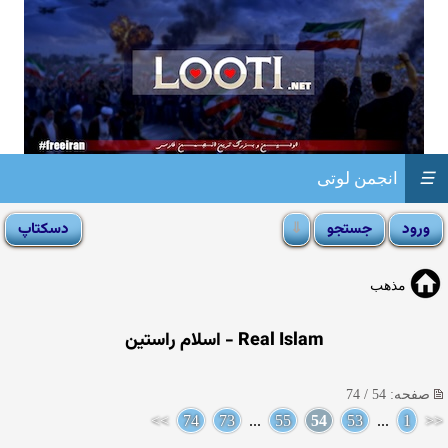
☰
انجمن لوتی
مذهب
Real Islam - اسلام راستین
صفحه: 54 / 74
>>
74
73
...
55
54
53
...
1
<<