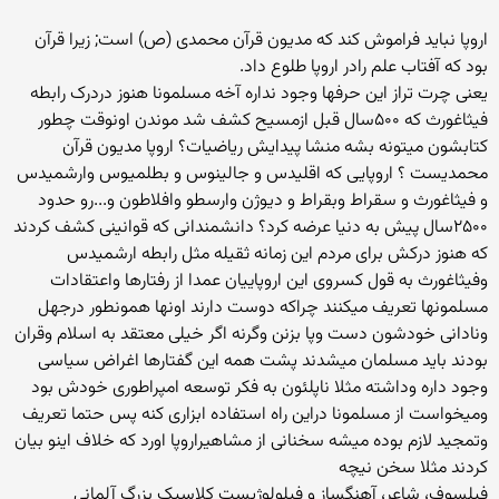
اروپا نبايد فراموش كند كه مديون قرآن محمدى (ص) است; زيرا قرآن
بود كه آفتاب علم رادر اروپا طلوع داد.
یعنی چرت تراز این حرفها وجود نداره آخه مسلمونا هنوز دردرک رابطه
فیثاغورث که ۵۰۰سال قبل ازمسیح کشف شد موندن اونوقت چطور
کتابشون میتونه بشه منشا پیدایش ریاضیات؟ اروپا مدیون قرآن
محمدیست ؟ اروپایی که اقلیدس و جالینوس و بطلمیوس وارشمیدس
و فیثاغورث و سقراط وبقراط و دیوژن وارسطو وافلاطون و...رو حدود
۲۵۰۰سال پیش به دنیا عرضه کرد؟ دانشمندانی که قوانینی کشف کردند
که هنوز درکش برای مردم این زمانه ثقیله مثل رابطه ارشمیدس
وفیثاغورث به قول کسروی این اروپاییان عمدا از رفتارها واعتقادات
مسلمونها تعریف میکنند چراکه دوست دارند اونها همونطور درجهل
ونادانی خودشون دست وپا بزنن وگرنه اگر خیلی معتقد به اسلام وقران
بودند باید مسلمان میشدند پشت همه این گفتارها اغراض سیاسی
وجود داره وداشته مثلا ناپلئون به فکر توسعه امپراطوری خودش بود
ومیخواست از مسلمونا دراین راه استفاده ابزاری کنه پس حتما تعریف
وتمجید لازم بوده میشه سخنانی از مشاهیراروپا اورد که خلاف اینو بیان
کردند مثلا سخن نیچه
فیلسوف، شاعر، آهنگساز و فیلولوژیست کلاسیک بزرگ آلمانی