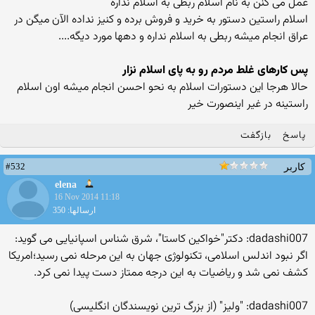
عمل می کنن به نام اسلام ربطی به اسلام نداره
اسلام راستین دستور به خرید و فروش برده و کنیز نداده الآن میگن در
عراق انجام میشه ربطی به اسلام نداره و دهها مورد دیگه....
پس کارهای غلط مردم رو به پای اسلام نزار
حالا هرجا این دستورات اسلام به نحو احسن انجام میشه اون اسلام
راستینه در غیر اینصورت خیر
پاسخ
بازگفت
#532
کاربر
elena
16 Nov 2014 11:18
ارسالها: 350
dadashi007: دکتر"خواکین کاستا"، شرق شناس اسپانیایی می گوید:
اگر نبود اندلس اسلامی، تکنولوژی جهان به این مرحله نمی رسید؛امریکا
کشف نمی شد و ریاضیات به این درجه ممتاز دست پیدا نمی کرد.
dadashi007: "وليز" (از بزرگ ترين نويسندگان انگليسى)