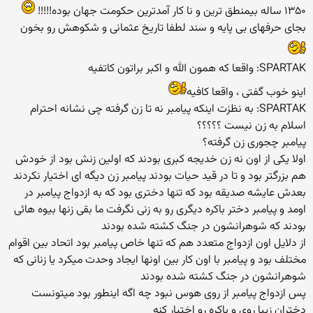
۱۳۵۰ ساله بیمنطق ترین و نا کار آمدترین حکومت جهان بوده!!!!!
بجای حرفهای بی پایه و سند لطفا تاریخ عثمانی و شکوهش رو بخون
SPARTAK: واقعا که همون الله و اکبر براتون کاتفیه
اینو خوب گفتی ، واقعا کافیه
SPARTAK: به نظزت اینکه پیامبر نه تا زن گرفته چی نشانه احترام
اسلام به زن نیست ؟؟؟؟؟
پیامبر چجوری زن گرفته؟
اولا یکی از اون نه زن خدیجه کبری بودند که اولین زنش بود از خودش
هم بزرگتر بود و تا در قید حیات بودند پیامبر زن دیگه ای اختیار نکردند
بعدش عایشه صدیقه بود که تنها دختری بود که به ازدواج پیامبر در
اومد و پیامبر دختر باکره دیگری رو به زنی نگرفت ما بقی زنها بیوه هائی
بودند که شوهرانشون در جنگ کشته شده بودند
از دلایل اون ازدواج متعدد هم که تنها خاص پیامبر بود اتحاد بین اقوام
مختلف بود و پیامبر با اون کار بین اونها ایجاد وحدت میکرد یا زنانی که
شوهرانشون در جنگ کشته شده بودند
پس ازدواج پیامبر از روی هوس نبود چه اگه اینطور بود میتونست
دختران زیبا روی و باکره رو اختیار کنه