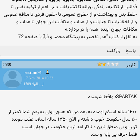
قوانین از تکالیف زندگی روزانه تا تشریفات دینی اعم از تزکیه نفس تا
حفظ بدن و بهداشت و از حقوق عمومی تا حقوق فردی تا منافع عمومی
و از اخلاقیات تا جنایات و از عذاب و مکافات این جهان تا عذاب و
مکافات جهان آینده، همه را در بردارد.»
به نقل از کتاب "عذر تقصیر به پیشگاه محمد و قرآن" صفحه 72
پاسخ
بازگفت
#539
کاربر
rostam91
17 Nov 2014 10:32
ارسالها: 1509
SPARTAK: واقعا شرمنده
۱۴۰۰ ساله اسلام اومده به زعم من که هیچی ولی به زعم شما کمتر از
۵۰ سال حکومت خوب داشته و الان ۱۳۵۰ ساله اسلام عقب مونده
ترین و بی منطق ترین و ناکار امد ترین حکومت در جهان است
فقط حرف بی پایه و سند