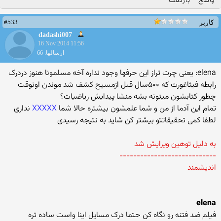
پاسخ
بازگفت
#533
کاربر
dadashi007
16 Nov 2014 11:56
ارسالها: 66
elena: یعنی چرت تراز این حرفها وجود نداره آخه مسلمونا هنوز دردرک
رابطه فیثاغورث که ۵۰۰سال قبل ازمسیح کشف شد موندن اونوقت
چطور کتابشون میتونه بشه منشا پیدایش ریاضیات؟
تمام این آدما از من و شما علمشون بیشتره حالا شما
XXXXX
نداری
لطفا کمی تحقیقاتتو بیشتر کن شاید به نتیجه رسیدی
به دلیل توهین ویرایش شد
----------------------------
اندیشمند
elena
فیلم ضد فتنه رو نگاه کن حتما درک مسایل اینا واست ساده تره