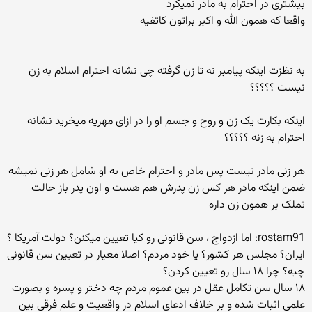
بیشتری در احترام به مادر نمیکرد
واقعا که همون الله و اکبر براتون کاتفیه
به نظزت اینکه پیامبر نه تا زن گرفته چی نشانه احترام اسلام به زن
نیست ؟؟؟؟؟
اینکه بکارت یک زن و روح و جسم او را در ازای مهریه میخرید نشانه
احترام به زنه ؟؟؟؟؟
هر زنی مادر نیست پس مادر و احترام خاص به او شامل هر زنی نمیشه
ضمن اینکه مادر هر کس زن پدرش هم هست و اون پدر باز حالت
تملک بر همون زن داره
rostam91: اما ازدواج ، سن قانونی رو کیا تعیین میکنن؟ دولت آمریکا ؟
ایران؟ مجلس هر کشور؟ یا خود مردم؟ اصلا معیار در تعیین سن قانونی
چیه؟ چرا ۱۸ سال رو تعیین کردن؟
۱۸ سال سن تکامل عقل در بین عموم مردم چه دختر و پسره و بصورت
علمی اثبات شده و بر خلاف ادعای اسلام در واقعیت و علم فرقی بین