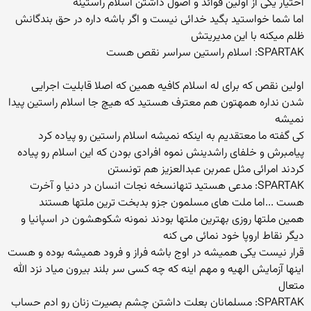
اختیار یکی از اولین قوائد و اصول داشتن اسلام راستینه
اما شما خواستید بگید خدائی نیست و اگر باشه داره در حق بندگانش
ظلم میکنه با این مدیریتش
SPARTAK: اسلام راستین سراسر نقص هست
اولین نقص که برای له اسلام کافیه همین که اصلا قابلیت اجرایی
شدن نداره همهتون هم معترف هستید که هیچ جا اسلام راستین پیدا
نمیشه
کی گفته ما معتقدیم به اینکه نمیشه اسلام راستین رو پیاده کرد
پیامبرش و خلفای راشدینش نموه افرادی بودن که این اسلام رو پیاده
کردند امرائی مثل عمربن عبدالعزیز هم تونستن
SPARTAK: مدعی هستید تنهانسخه نجات انسان در دنیا و آخرت
هست ...اما ملت های مسلمون جزو بدبخت ترین ملتها هستند
همین ملتها روزی بهترین ملتها بودند نمونه شکوهشون در اسپانیا و
دیگر نقاط اروپا خود نمائی می کنه
قرار نیست یکی همیشه در اوج باشه فراز و فرود همیشه بوده و هست
اینها آزمایش الهیه و مهم اینه که چه کسی سر بلند بیرون میاد نزد الله
متعال
SPARTAK: مسلمانان بعلت داشتن چشم بصیرت زنان رو ادم حساب