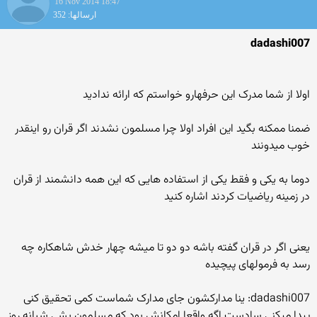
16 Nov 2014 18:47
ارسالها: 352
dadashi007
اولا از شما مدرک این حرفهارو خواستم که ارائه ندادید
ضمنا ممکنه بگید این افراد اولا چرا مسلمون نشدند اگر قران رو اینقدر
خوب میدونند
دوما به یکی و فقط یکی از استفاده هایی که این همه دانشمند از قران
در زمینه ریاضیات کردند اشاره کنید
یعنی اگر در قران گفته باشه دو دو تا میشه چهار خدش شاهکاره چه
رسد به فرمولهای پیچیده
dadashi007: ینا مدارکشون جای مدارک شماست کمی تحقیق کنی
پیدا میکنی سادست اگه واقعا امکانش بود که مسلمون بشی شبانه روز