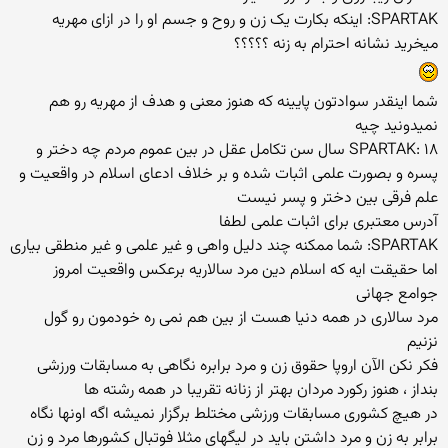
SPARTAK: اینکه بکارت یک زن و روح و جسم او را در ازای مهریه
میخرید نشانه احترام به زنه ؟؟؟؟؟
شما اینقدر سوادتون پایینه که هنوز معنی و هدف از مهریه رو هم
نمیدونید چیه
SPARTAK: ۱۸ سال سن تکامل عقل در بین عموم مردم چه دختر و
پسره و بصورت علمی اثبات شده و بر خلاف ادعای اسلام در واقعیت و
علم فرقی بین دختر و پسر نیست
آدرس معتبری برای اثبات علمی لطفا
SPARTAK: شما ممکنه چند دلیل واهی و غیر علمی و غیر منطقی بیاری
اما حقیقت ایه که اسلام دین مرد سالاریه برعکس واقعیت امروز
جوامع جهانی
مرد سالاری در همه دنیا هست از بین هم نمی ره خودمون رو گول
نزنیم
فکر نکن الآن اروپا حقوق زن و مرد برابره نگاهی به مسابقات ورزشی
بنداز ، هنوز رکورد مردان بهتر از زنانه تقریبا در همه رشته ها
در هیچ کشوری مسابقات ورزشی مختلط برگزار نمیشه اگه اونها نگاه
برابر به زن و مرد داشتن باید در لیگهای مثلا فوتبال کشورها مرد و زن