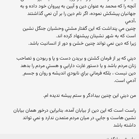
آنچه را که محمد به عنوان دين و آيين به پيروان خود داده و به
جهانيان پيشکش نموده، اگر نام دين را بر آن نمي گذاشتند
،آدمي
چنين مي پنداشت که اين گفتار مشتي وحشيان جنگل نشين
است که به شهر نشينان پيشنهاد کرده اند.
زيرا که دين نمي تواند چنين خشن و دور از انسانيت باشد.
ديني که پر از فرمان کشتن و بريدن دست و پا و ربودن و تصاحب
زنان مردم باشد و يا دستور غارت دارايي و هستي مردم را بدهد
دين نيست ، بلکه فرماني براي نابودي انديشه و روان و جسم ِ
آدمي است.
من ديني اين چنين بيدادگر و ستم پيشه نديده ام.
راست است که اين دين از بيابان آمده، بنابراين درخور همان بيابان
نشين هاست و جايي در ميان مردم متمدن ندارد و نمي تواند
داشته باشد