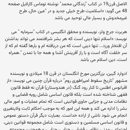
الاصل قرن19 در کتاب "زندگانی محمد" نوشته توماس کارلایل صفحه
48 می گوید: «اسلامیت طرح خیلی جدید و در "عین حال، طرح
غیرمخدوش و بسیار عالی توحید می باشد
هربرت جرج ولز، نویسنده و محقق انگلیسی در کتاب "سرمایه " می
نویسد: «اسلام تنها دینی است که هر بشر شرافتمند می تواند بداشتن
آن افتخار ورزد... تنها دینی است که من دریافته ام و بارها گفته ام که از
سر خلقت آگاه است و با راز آفرینش آشنا و همه جا با تمدن ".همراه
است، دین اسلام می باشد
ادوارد گیبن، بزرگترین مورخ انگلستان در قرن 18 میلادی و نویسنده
مشهور "تاریخ سقوط امپراطوری روم" درباره قرآن چنین می نویسد: «از
اقیانوس اطلس تا کنار رود گنگ (در هندوستان) قرآن نه فقط قانون
فقهی شناخته شده است بلکه قانون اساسی شامل رویه قضایی و
نظامات مدنی و جزایی حاوی قوانینی است که تمام عملیات و امور مالی
بشر را اداره می کند و همه این امور که به موجب احکام ثابت ولایتغیری
انجام می شود ناشی از اراده خداست. بعبارت دیگر قرآن دستور عمومی
و قانون اساسی مسلمین و دستوری است شامل مجموعه قوانین دینی،
اجتماعی، مدنی، نظامی، قضایی، جنایی، جزایی، و همچنین مجموعه