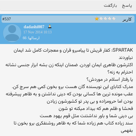
پاسخ
بازگفت
#537
کاربر
dadashi007
17 Nov 2014 10:13
ارسالها: 66
SPARTAK: کفار قریش تا پیامبرو قران و معجزات کامل شد ایمان
نیاوردند
اکثرشون ظاهری ایمان اوردن. ضمنان اینکه زن بشه ابزار جنسی نشانه
احترام به زنه؟
یا رفتار اسلام در موردش؟
مدرک کتابای این نویسنده گان هست برو بخون کمی هم سرچ کن.
عقب مونده ترین ها کسانی بودن که دینی نداشتن و به ظاهر پیشرفته
بودن اما حرومزاده و بی پدر تو کشورشون زیادن
فحشا و ظلم هم که بیداد میکنه تو شون
بی دینی شما و باور نداشتنت مثل قوم یهود هست
سند زیاده کتاب هم زیاده شما که به ظاهر روشنفکری برو بخون تا
بفهمی