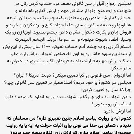
نمیکنن ازدواج قبل از سن قانونی نصف مرد حساب کردن زنان در
شهادت و ارث منع اونها از مشاغل مهم و ارزش گذاری ناعادلانه و
حیوانی که ارزش مادی زن رو معادل بیضه چپ یک مرد میدانن شیعه
ها اونها رو صیغه میکنن و سنی ها با جهاد نکاح و برده کردن و خرید و
فروش زنان و بکارت دختران نشون دادن چشم بصیرت اونها زن رو یک
وسیله اطفاء شهوت میدونه و .........و ما ادریک الچشم البیصرت
اسلام اگر زن رو به چشم آدم حساب نمیکرد ۱۴۰۰ سال پیش از این یکی
از بلندترین سوره هاش رو به اون اختصاص نمیداد ، براش ارث مقرر
نمیکرد براش مهریه قرار نمیداد به فرزندان تاکید بیشتری در احترام به
مادر نمیکرد
اما ازدواج ، سن قانونی رو کیا تعیین میکنن؟ دولت آمریکا ؟ ایران؟
مجلس هر کشور؟ یا خود مردم؟ اصلا معیار در تعیین سن قانونی چیه؟
چرا ۱۸ سال رو تعیین کردن؟
دادن شهادت؟ برای چی گفتن شهادت دو زن به اندازه یک مرده ؟ دلیل
اسلامیش رو میدونی؟
اما ارزش مادی:
کدوم آیه یا روایت پیامبر اسلام چنین تعبیری داره؟ من مسلمان که
ندیدم ، شمای بی خدا می تونی برای اثبات حرفت یه ایه یا یه روایت
صحیح از پیامبر اسلام بیاری که ارزش زن اندازه بیضه چپ مرده؟