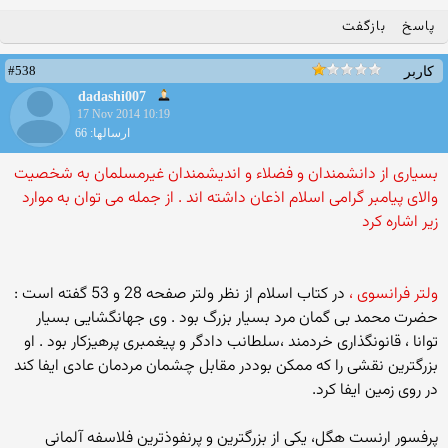
پاسخ
بازگفت
#538
کاربر
dadashi007
17 Nov 2014 10:19
ارسالها: 66
بسیاری از دانشمندان و فضلاء و اندیشمندان غیرمسلمان به شخصیت
والای پیامبر گرامی اسلام اذعان داشته اند . از جمله می توان به موارد
زیر اشاره کرد
ولتر فرانسوی ،
در کتاب اسلام از نظر ولتر صفحه 28 و 53 گفته است :
حضرت محمد بی گمان مرد بسیار بزرگ بود . وی جهانگشایی بسیار
توانا ، قانونگذاری خردمند ،سلطانب دادگر و پیغمبری پرهیزکار بود . او
بزرگترین نقشی را که ممکن بوددر مقابل چشمان مردمان عادی ایفا کند
در روی زمین ایفا کرد.
پرفسور ارنست هگل، یکی از بزرگترین و پرنفوذترین فلاسفه آلمانی