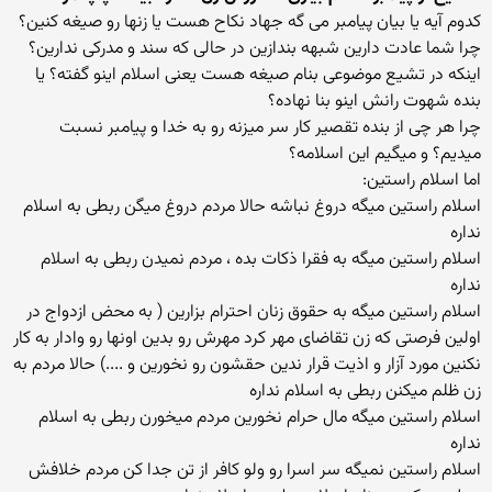
کدوم آیه یا بیان پیامبر می گه جهاد نکاح هست یا زنها رو صیغه کنین؟
چرا شما عادت دارین شبهه بندازین در حالی که سند و مدرکی ندارین؟
اینکه در تشیع موضوعی بنام صیغه هست یعنی اسلام اینو گفته؟ یا
بنده شهوت رانش اینو بنا نهاده؟
چرا هر چی از بنده تقصیر کار سر میزنه رو به خدا و پیامبر نسبت
میدیم؟ و میگیم این اسلامه؟
اما اسلام راستین:
اسلام راستین میگه دروغ نباشه حالا مردم دروغ میگن ربطی به اسلام
نداره
اسلام راستین میگه به فقرا ذکات بده ، مردم نمیدن ربطی به اسلام
نداره
اسلام راستین میگه به حقوق زنان احترام بزارین ( به محض ازدواج در
اولین فرصتی که زن تقاضای مهر کرد مهرش رو بدین اونها رو وادار به کار
نکنین مورد آزار و اذیت قرار ندین حقشون رو نخورین و ....) حالا مردم به
زن ظلم میکنن ربطی به اسلام نداره
اسلام راستین میگه مال حرام نخورین مردم میخورن ربطی به اسلام
نداره
اسلام راستین نمیگه سر اسرا رو ولو کافر از تن جدا کن مردم خلافش