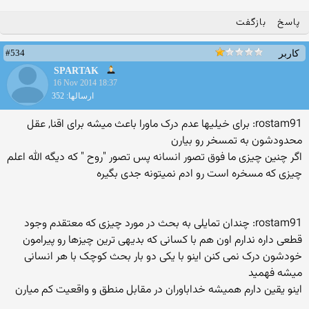
پاسخ
بازگفت
#534
کاربر
SPARTAK
16 Nov 2014 18:37
ارسالها: 352
rostam91: برای خیلیها عدم درک ماورا باعث میشه برای اقنا, عقل
محدودشون به تمسخر رو بیارن
اگر چنین چیزی ما فوق تصور انسانه پس تصور "روح " که دیگه الله اعلم
چیزی که مسخره است رو ادم نمیتونه جدی بگیره
rostam91: چندان تمایلی به بحث در مورد چیزی که معتقدم وجود
قطعی داره ندارم اون هم با کسانی که بدیهی ترین چیزها رو پیرامون
خودشون درک نمی کنن اینو با یکی دو بار بحث کوچک با هر انسانی
میشه فهمید
اینو یقین دارم همیشه خداباوران در مقابل منطق و واقعیت کم میارن