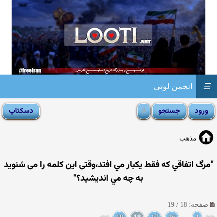
☰
انجمن لوتی
مذهب
"مرگ اتفاقي كه فقط يكبار مي افتد،وقتی اين كلمه را می شنوید
به چه مي انديشيد؟"
صفحه: 18 / 19