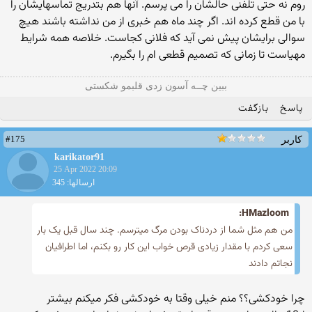
روم نه حتی تلفنی حالشان را می پرسم. آنها هم بتدریج تماسهایشان را
با من قطع کرده اند. اگر چند ماه هم خبری از من نداشته باشند هیچ
سوالی برایشان پیش نمی آید که فلانی کجاست. خلاصه همه شرایط
مهیاست تا زمانی که تصمیم قطعی ام را بگیرم.
ببین چــه آسون زدی قلبمو شکستی
پاسخ
بازگفت
#175
کاربر
karikator91
25 Apr 2022 20:09
ارسالها: 345
HMazloom:
من هم مثل شما از دردناک بودن مرگ میترسم. چند سال قبل یک بار
سعی کردم با مقدار زیادی قرص خواب این کار رو بکنم، اما اطرافیان
نجاتم دادند
چرا خودکشی؟؟ منم خیلی وقتا به خودکشی فکر میکنم بیشتر