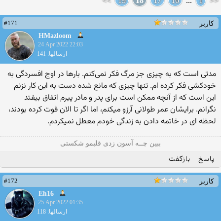
>>
19
18
17
16
...
1
<<
#171
کاربر
HMazloom
24 Apr 2022 22:03
ارسالها: 141
مدتی است که به چیزی جز مرگ فکر نمی‌کنم. بارها در اوج افسردگی به
خودکشی فکر کرده ام. تنها چیزی که مانع شده دست به این کار نزنم
این است که از آنچه ممکن است برای پدر و مادر پیرم اتفاق بیفتد
نگرانم. برایشان عمر طولانی آرزو میکنم، اما اگر تا الان فوت کرده بودند،
لحظه ای در خاتمه دادن به زندگی خودم معطل نمیکردم.
ببین چــه آسون زدی قلبمو شکستی
پاسخ
بازگفت
#172
کاربر
Eh16
25 Apr 2022 01:35
ارسالها: 118