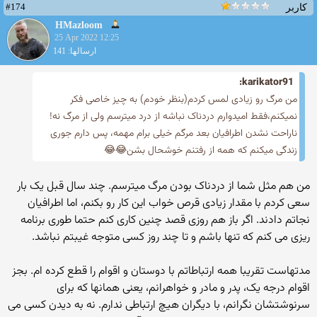
#174
کاربر
HMazloom
25 Apr 2022 12:25
ارسالها: 141
karikator91:
من مرگ رو زیادی لمس کردم(بنظر خودم) به چیز خاصی فکر
نمیکنم،فقط امیدوارم دردناک نباشه از درد میترسم ولی از مرگ نه!
ناراحت نشدن اطرافیان بعد مرگم خیلی برام مهمه، پس دارم جوری
زندگی میکنم که همه از رفتنم خوشحال بشن😂😂
من هم مثل شما از دردناک بودن مرگ میترسم. چند سال قبل یک بار
سعی کردم با مقدار زیادی قرص خواب این کار رو بکنم، اما اطرافیان
نجاتم دادند. اگر باز هم روزی قصد چنین کاری کنم حتما طوری برنامه
ریزی می کنم که تنها باشم و تا چند روز کسی متوجه غیبتم نباشد.
مدتهاست تقریبا همه ارتباطاتم با دوستان و اقوام را قطع کرده ام. بجز
اقوام درجه یک، پدر و مادر و خواهرانم، یعنی همانها که برای
سرنوشتشان نگرانم، با دیگران هیچ ارتباطی ندارم. نه به دیدن کسی می