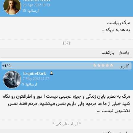
28 Apr 2022 18:53
ارسالها: 15
مرگ زیباست
یه هدیه بزرگه...
1371
پاسخ
بازگفت
#180
کاربر
EsquireDark
7 May 2022 11:57
ارسالها: 9
مرگ به نظرم پایان زندگی و چیزه عجیبی نیست ! دور و اطرافتون رو نگاه
کنید خیلی از ما ها مردیم ولی داریم نفس میکشیم، مردم فقط نفس
نکشیدن نیست ...
* ارباب تاریکی *