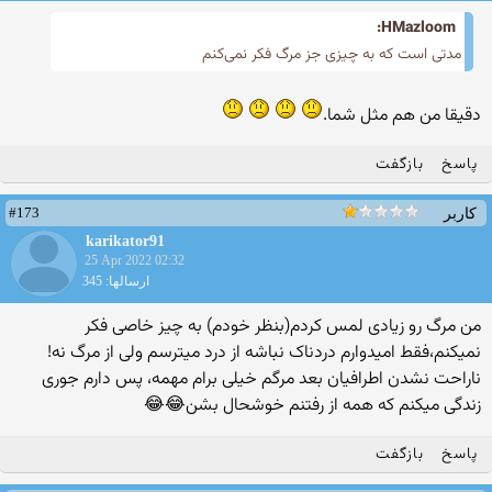
HMazloom:
مدتی است که به چیزی جز مرگ فکر نمی‌کنم
دقیقا من هم مثل شما.
پاسخ
بازگفت
#173
کاربر
karikator91
25 Apr 2022 02:32
ارسالها: 345
من مرگ رو زیادی لمس کردم(بنظر خودم) به چیز خاصی فکر
نمیکنم،فقط امیدوارم دردناک نباشه از درد میترسم ولی از مرگ نه!
ناراحت نشدن اطرافیان بعد مرگم خیلی برام مهمه، پس دارم جوری
زندگی میکنم که همه از رفتنم خوشحال بشن😂😂
پاسخ
بازگفت