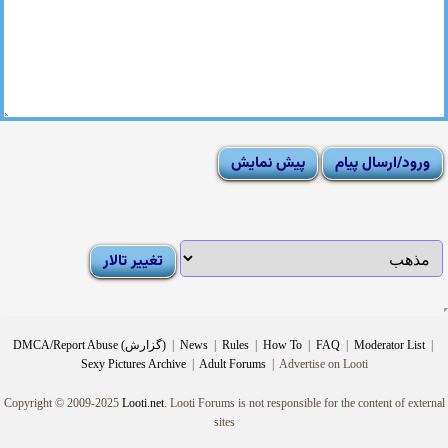
|
Moderator List
|
FAQ
|
How To
|
Rules
|
News
|
DMCA/Report Abuse (گزارش)
Sexy Pictures Archive
|
Adult Forums
|
Advertise on Looti
Copyright © 2009-2025
Looti.net
. Looti Forums is not responsible for the content of external
sites