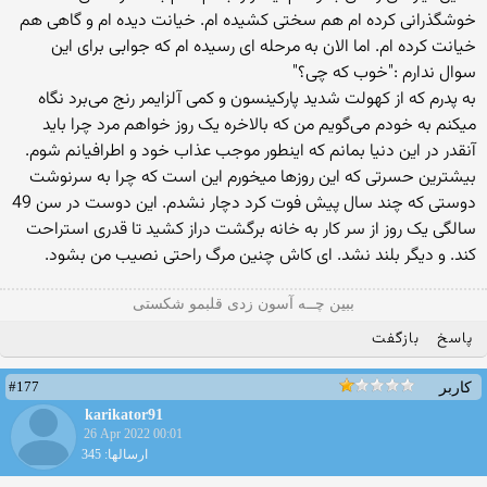
خوشگذرانی کرده ام هم سختی کشیده ام. خیانت دیده ام و گاهی هم
خیانت کرده ام. اما الان به مرحله ای رسیده ام که جوابی برای این
سوال ندارم :"خوب که چی؟"
به پدرم که از کهولت شدید پارکینسون و کمی آلزایمر رنج می‌برد نگاه
میکنم به خودم می‌گویم من که بالاخره یک روز خواهم مرد چرا باید
آنقدر در این دنیا بمانم که اینطور موجب عذاب خود و اطرافیانم شوم.
بیشترین حسرتی که این روزها میخورم این است که چرا به سرنوشت
دوستی که چند سال پیش فوت کرد دچار نشدم. این دوست در سن 49
سالگی یک روز از سر کار به خانه برگشت دراز کشید تا قدری استراحت
کند. و دیگر بلند نشد. ای کاش چنین مرگ راحتی نصیب من بشود.
ببین چــه آسون زدی قلبمو شکستی
پاسخ
بازگفت
#177
کاربر
karikator91
26 Apr 2022 00:01
ارسالها: 345