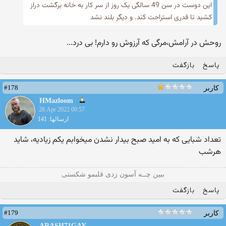
این دوست در سن 49 سالگی یک روز از سر کار به خانه برگشت دراز
کشید تا قدری استراحت کند. و دیگر بلند نشد
روحش در آرامش،مرگی که آرزوش رو دارم! بی درد...
پاسخ
بازگفت
#178
کاربر
HMazloom
28 Apr 2022 00:57
ارسالها: 141
تعداد شبایی که به امید صبح بیدار نشدن میخوابم یکم زیادیه، شاید
هرشب
ببین چــه آسون زدی قلبمو شکستی
پاسخ
بازگفت
#179
کاربر
ARASH71GAY