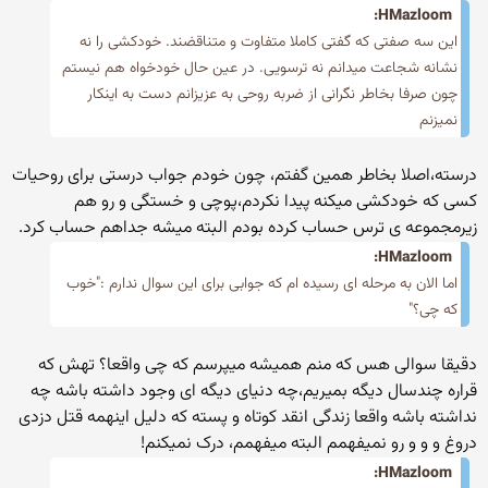
HMazloom:
این سه صفتی که گفتی کاملا متفاوت و متناقضند. خودکشی را نه
نشانه شجاعت میدانم نه ترسویی. در عین حال خودخواه هم نیستم
چون صرفا بخاطر نگرانی از ضربه روحی به عزیزانم دست به اینکار
نمیزنم
درسته،اصلا بخاطر همین گفتم، چون خودم جواب درستی برای روحیات
کسی که خودکشی میکنه پیدا نکردم،پوچی و خستگی و رو هم
زیرمجموعه ی ترس حساب کرده بودم البته میشه جداهم حساب کرد.
HMazloom:
اما الان به مرحله ای رسیده ام که جوابی برای این سوال ندارم :"خوب
که چی؟"
دقیقا سوالی هس که منم همیشه میپرسم که چی واقعا؟ تهش که
قراره چندسال دیگه بمیریم،چه دنیای دیگه ای وجود داشته باشه چه
نداشته باشه واقعا زندگی انقد کوتاه و پسته که دلیل اینهمه قتل دزدی
دروغ و و و رو نمیفهمم البته میفهمم، درک نمیکنم!
HMazloom: