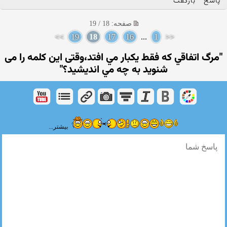
پاسخ
بازگفت
صفحه: 18 / 19
>>
19
18
17
16
...
1
<<
"مرگ اتفاقي كه فقط يكبار مي افتد،وقتی اين كلمه را می
شنوید به چه مي انديشيد؟"
بیشتر...