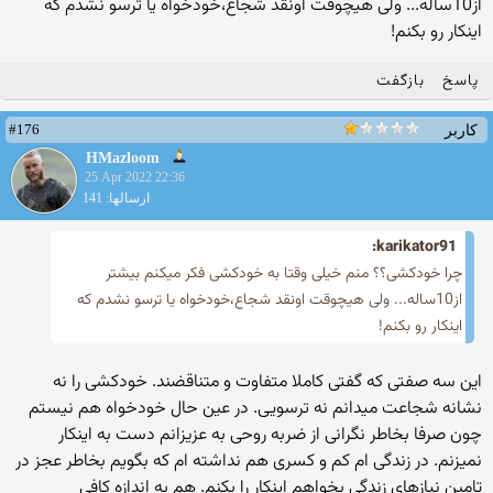
از10ساله... ولی هیچوقت اونقد شجاع،خودخواه یا ترسو نشدم که
اینکار رو بکنم!
پاسخ
بازگفت
#176
کاربر
HMazloom
25 Apr 2022 22:36
ارسالها: 141
karikator91:
چرا خودکشی؟؟ منم خیلی وقتا به خودکشی فکر میکنم بیشتر
از10ساله... ولی هیچوقت اونقد شجاع،خودخواه یا ترسو نشدم که
اینکار رو بکنم!
این سه صفتی که گفتی کاملا متفاوت و متناقضند. خودکشی را نه
نشانه شجاعت میدانم نه ترسویی. در عین حال خودخواه هم نیستم
چون صرفا بخاطر نگرانی از ضربه روحی به عزیزانم دست به اینکار
نمیزنم. در زندگی ام کم و کسری هم نداشته ام که بگویم بخاطر عجز در
تامین نیازهای زندگی بخواهم اینکار را بکنم. هم به اندازه کافی