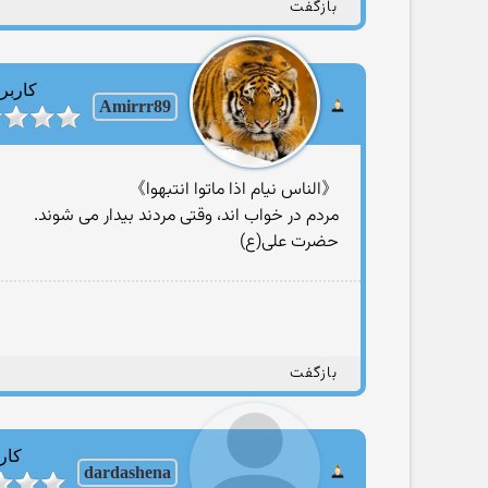
بازگفت
کاربر
Amirrr89
《الناس نيام اذا ماتوا انتبهوا》
مردم در خواب اند، وقتی مردند بيدار می شوند.
حضرت علی(ع)
بازگفت
کار
dardashena