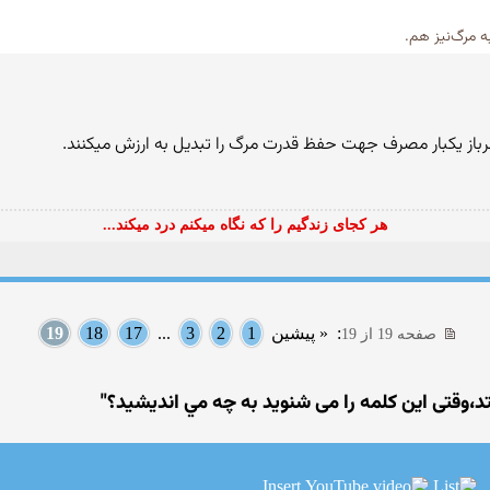
ه مرگ‌نیز هم.
باز یکبار مصرف جهت حفظ قدرت مرگ را تبدیل به ارزش میکنند.
هر کجای زندگیم را که نگاه میکنم درد میکند...
:
« پیشین
1
2
3
...
17
18
19
صفحه 19 از 19
تد،وقتی اين كلمه را می شنوید به چه مي انديشيد؟"