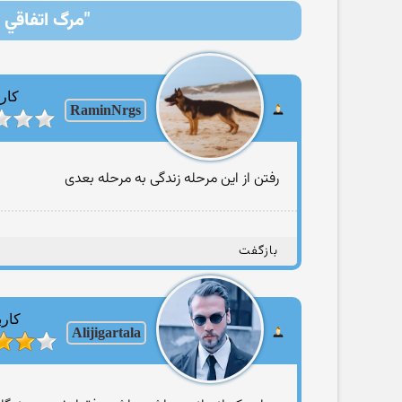
"مرگ اتفاقي 
کارب
RaminNrgs
رفتن از این مرحله زندگی به مرحله بعدی
بازگفت
کارب
Alijigartala