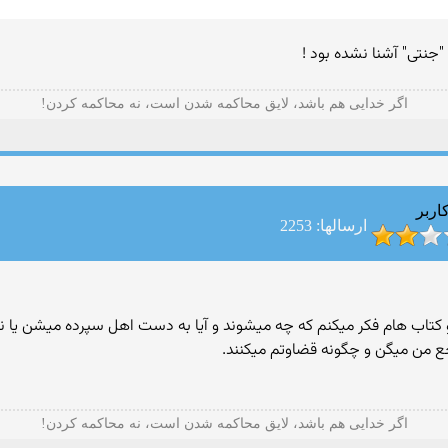
 "جنتی" آشنا نشده بود !
ﺍﮔﺮ ﺧﺪﺍﯾﯽ هم ﺑﺎﺷﺪ، ﻻﯾﻖ ﻣﺤﺎﮐﻤﻪ ﺷﺪﻥ ﺍﺳﺖ، ﻧﻪ ﻣﺤﺎﮐﻤﻪ ﮐﺮﺩﻥ!
اربر
ارسالها: 2253
و کتاب هام فکر میکنم که چه میشوند و آیا به دست اهل سپرده میشن یا نا 
اجع من میگن و چگونه قضاوتم میکنند.
ﺍﮔﺮ ﺧﺪﺍﯾﯽ هم ﺑﺎﺷﺪ، ﻻﯾﻖ ﻣﺤﺎﮐﻤﻪ ﺷﺪﻥ ﺍﺳﺖ، ﻧﻪ ﻣﺤﺎﮐﻤﻪ ﮐﺮﺩﻥ!