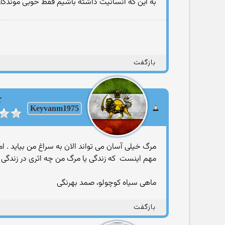
به این که انسانیت داشته باشیم فقط خوبی موندگار
بازگفت
ک
Keyvanm1975
مرگ خیلی آسان می تواند الان به سراغ من بیاید . ا
مهم اینست که زندگی یا مرگ من چه اثری در زندگی د
ماهی سیاه کوچولو، صمد بهرنگی
بازگفت