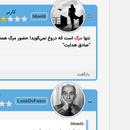
کاربر
hhastii
تنها
مرگ
است که دروغ نمی‌گوید! حضور مرگ همه‌ی
"صادق هدایت"
بازگفت
ک
LouisDeFunes
hhastii: