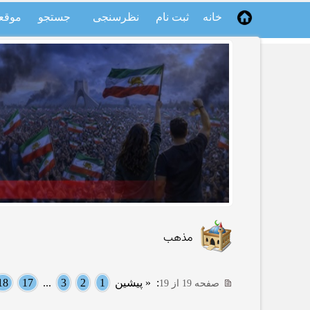
خانه
ثبت نام
نظرسنجی
جستجو
موقع
مذهب
:
« پیشین
1
2
3
...
17
18
صفحه 19 از 19