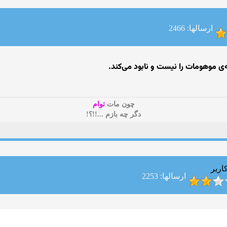
ارسالها: 2466
 موهومات را نیست و نابود می‌کند.
چون مات
توام
دگر چه بازم ...!!؟!
اربر
ارسالها: 2253