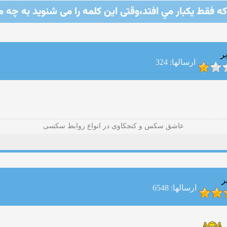
كه فقط يكبار مي افتد،وقتی اين كلمه را می شنوید به چه م
ر
ارسالها: 324
عاشق سکس و کنجکاوی در انواع روابط سکسی
ر
ارسالها: 6548