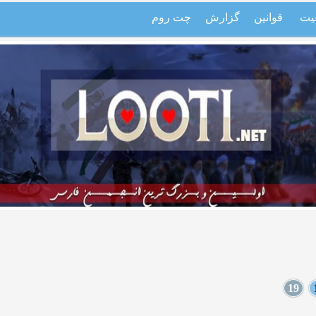
یت
قوانین
گزارش
چت روم
19