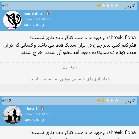
#111
کاربر
soniyahot
2 Jun 2011 19:50
ارسالها: 1463
shreek_fiona: برخورد ما با ملت كارگر برده داری نیست؟
فكر كنم كمی بدتر چون در ایران سدیكا قدقا می باشد و كسانی كه در آن
مدت كوتاه كه سدیكا به وجود آمد عضو آن شدند اخراج شدند
مرد=زن
جداسازی‌های جنسیتی توهین به انسانیت است
#112
کاربر
hhastii
2 Jun 2011 19:53
ارسالها: 2466
shreek_fiona: برخورد ما با ملت كارگر برده داری نیست؟