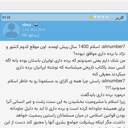
#118
کاربر
elena
2 Jun 2011 20:41
ارسالها: 350
alinumber7: اسلام 1400 سال پیش اومده. اون موقع كدوم كشور و
نژاد با برده داری موافق نبوده؟
من شك دارم یعنی نمیدونم كه برده داری توایران باستان بوده یانه اگه
كسی سند یاكتاب تاریخی میشناسه كه نوشته ایرانیان برده داری
میكردند معرفی كنه
alinumber7: راستی چرا همه ی كارای بد مسلمونا رو به خاطر اسلام
میدونید؟؟؟
درمورد برده داری بایدگفت
زیرا اسلام با مشروعیت بخشیدن به این سنت زشت و غیر انسانی آنرا
برای همیشه جاودانه کرده است و برده داری تا ابد به دلیل جاودانه
بودن قوانین اسلامی در میان مسلمانان راستین رسمیت خواهد
داشت، مگر اینکه پیشرفت جوامع بشری آنها را مجبور کند دست از این