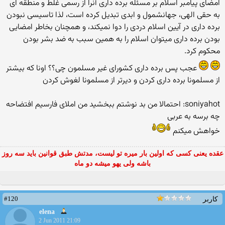
امضای پیامبر اسلام بر مسئله برده داری آنرا از رسمی غلط و منطقه ای
به حقی الهی، جهانشمول و ابدی تبدیل کرده است، لذا تاسیسی نبودن
برده داری در آیین اسلام دردی را دوا نمیکند، و همچنان بخاطر امضایی
بودن برده داری میتوان اسلام را به همین سبب به ضد بشر بودن
محکوم کرد.
عجب پس برده داری كشورای غیر مسلمون چی؟؟ اونا كه بیشتر
از مسلمونا برده داری كردن و دیرتر از مسلمونا لغوش كردن
soniyahot: احتمالا من بد نوشتم ببخشید من املای فارسیم افتضاحه
چه برسه به عربی
خواهش میكنم
عقده یعنی کسی که اولین بار میره تو لیست، مدتش طبق قوانین باید سه روز
باشه ولی یهو میشه دو ماه
#120
کاربر
elena
2 Jun 2011 21:09