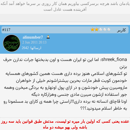
یادمان باشد هرچه برسرکسی بیاوریم همان کار روزی بر سرما خواهد آمد آنکه
آفریننده هست عادل است
#117
کاربر
alinumber7
2 Jun 2011 20:13
ارسالها: 2642
shreek_fiona: اما این تو ایران هست و اون بدبختها جرات ندارن حرف
بزنن
تو كشورهای اسلامی هنوز برده داری هست همین كشورهای همسایه
خودمون كویت قطر مارات بحرین بیشتراشونم خیلی از خواهران
مارومیبرن پیش خودشون و در ازای پول اونهارو به بردگی میخرن وهمه
جور استفاده ازشون میبرن مادی جنسی وهزاركاره دیگه
اونا قاچاق انسانه نه برده داری!!!راستی چرا همه ی كارای بد مسلمونا رو
به خاطر اسلام میدونید؟؟؟
عقده یعنی کسی که اولین بار میره تو لیست، مدتش طبق قوانین باید سه روز
باشه ولی یهو میشه دو ماه