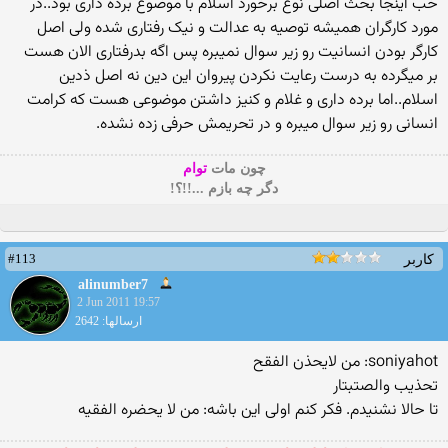
خب اینجا بحث اصلی نوع برخورد اسلام با موضوع برده داری بود..در
مورد کارگران همیشه توصیه به عدالت و نیک رفتاری شده ولی اصل
کارگر بودن انسانیت رو زیر سوال نمیبره پس اگه بدرفتاری الان هست
بر میگرده به درست رعایت نکردن پیروان این دین نه اصل ذدین
اسلام..اما برده داری و غلام و کنیز داشتن موضوعی هست که کرامت
انسانی رو زیر سوال میبره و در تحریمش حرفی زده نشده.
چون مات
توام
دگر چه بازم ...!!؟!
#113
کاربر
alinumber7
2 Jun 2011 19:57
ارسالها: 2642
soniyahot: من لایحذن الفقح
تحذیب والصتبتار
تا حالا نشنیدم. فكر كنم اولی این باشه: من لا یحضره الفقیه