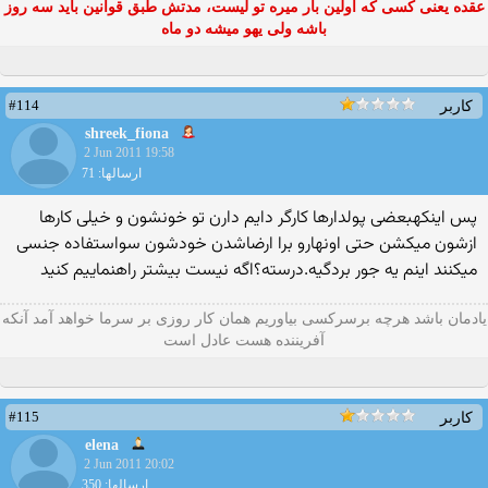
عقده یعنی کسی که اولین بار میره تو لیست، مدتش طبق قوانین باید سه روز
باشه ولی یهو میشه دو ماه
#114
کاربر
shreek_fiona
2 Jun 2011 19:58
ارسالها: 71
پس اینكهبعضی پولدارها كارگر دایم دارن تو خونشون و خیلی كارها
ازشون میكشن حتی اونهارو برا ارضاشدن خودشون سواستفاده جنسی
میكنند اینم یه جور بردگیه.درسته؟اگه نیست بیشتر راهنماییم كنید
یادمان باشد هرچه برسرکسی بیاوریم همان کار روزی بر سرما خواهد آمد آنکه
آفریننده هست عادل است
#115
کاربر
elena
2 Jun 2011 20:02
ارسالها: 350