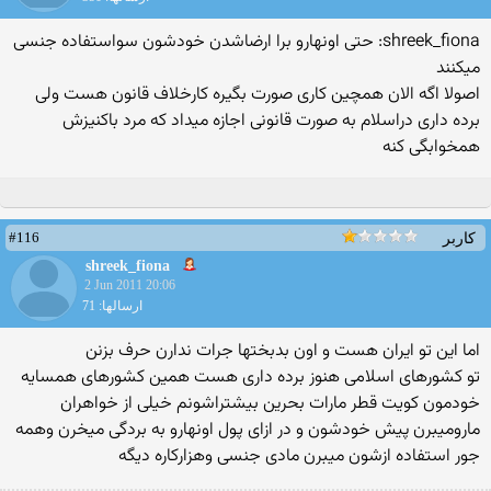
shreek_fiona: حتی اونهارو برا ارضاشدن خودشون سواستفاده جنسی
میكنند
اصولا اگه الان همچین کاری صورت بگیره کارخلاف قانون هست ولی
برده داری دراسلام به صورت قانونی اجازه میداد که مرد باکنیزش
همخوابگی کنه
#116
کاربر
shreek_fiona
2 Jun 2011 20:06
ارسالها: 71
اما این تو ایران هست و اون بدبختها جرات ندارن حرف بزنن
تو كشورهای اسلامی هنوز برده داری هست همین كشورهای همسایه
خودمون كویت قطر مارات بحرین بیشتراشونم خیلی از خواهران
مارومیبرن پیش خودشون و در ازای پول اونهارو به بردگی میخرن وهمه
جور استفاده ازشون میبرن مادی جنسی وهزاركاره دیگه