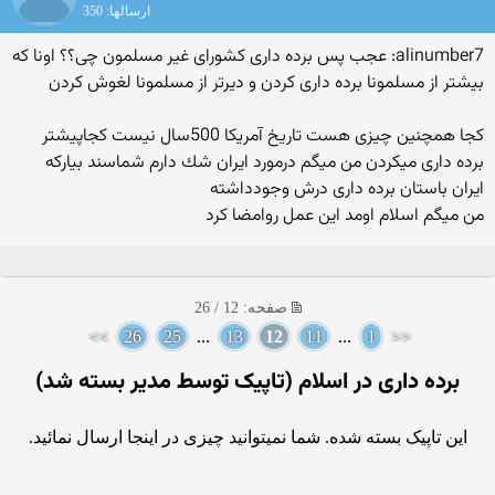
ارسالها: 350
alinumber7: عجب پس برده داری كشورای غیر مسلمون چی؟؟ اونا كه
بیشتر از مسلمونا برده داری كردن و دیرتر از مسلمونا لغوش كردن
كجا همچنین چیزی هست تاریخ آمریكا 500سال نیست كجاپیشتر
برده داری میكردن من میگم درمورد ایران شك دارم شماسند بیاركه
ایران باستان برده داری درش وجودداشته
من میگم اسلام اومد این عمل روامضا كرد
صفحه: 12 / 26
>>
26
25
...
13
12
11
...
1
<<
برده داری در اسلام (تاپیک توسط مدیر بسته شد)
این تاپیک بسته شده. شما نمیتوانید چیزی در اینجا ارسال نمائید.