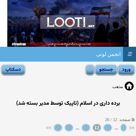
☰
انجمن لوتی
مذهب
برده داری در اسلام (تاپیک توسط مدیر بسته شد)
صفحه: 12 / 26
>>
26
25
...
13
12
11
...
1
<<