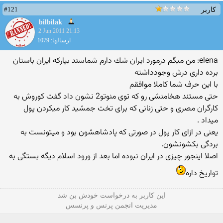
#121
کاربر
bilbilak
2 Jun 2011 21:13
ارسالها: 1079
elena: من میگم درمورد ایران شك دارم شماسند بیاركه ایران باستان
برده داری درش وجودداشته
با این حرف شما کاملا موافقم
حتی مستند هخامنشی رو که توی منوتو2 نشون داد گفت کوروش به
کارگران مصری و حتی زنانی که برای تخت جمشید کار میکردن پول
میداد .
یعنی در ازای کار پول در صورتی که پادشاهشون بود و میتونست به
بردگی بکشونشون.
اصلا اینجور چیزی در ایران نبوده اما بعد از ورود اسلام دیگه بستگی به
تواریخ داره
این كاربر به درخواست خودش بن شد
مدیریت انجمن پرنس و پرنسس