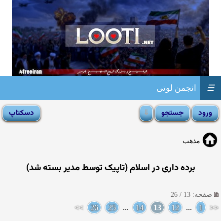
☰
انجمن لوتی
مذهب
برده داری در اسلام (تاپیک توسط مدیر بسته شد)
صفحه: 13 / 26
>>
26
25
...
14
13
12
...
1
<<