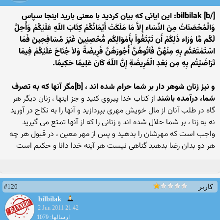
[/b] bilbilak: این ایاتی که بیان کردید با معنی بارید اینجا سپاس
وَالْمُحْصَنَاتُ مِنَ النِّسَاء إِلاَّ مَا مَلَكَتْ أَيْمَانُكُمْ كِتَابَ اللّهِ عَلَيْكُمْ وَأُحِلَّ
لَكُم مَّا وَرَاء ذَلِكُمْ أَن تَبْتَغُواْ بِأَمْوَالِكُم مُّحْصِنِينَ غَيْرَ مُسَافِحِينَ فَمَا
اسْتَمْتَعْتُم بِهِ مِنْهُنَّ فَآتُوهُنَّ أُجُورَهُنَّ فَرِيضَةً وَلاَ جُنَاحَ عَلَيْكُمْ فِيمَا
تَرَاضَيْتُم بِهِ مِن بَعْدِ الْفَرِيضَةِ إِنَّ اللّهَ كَانَ عَلِيمًا حَكِيمًا.
و نيز زنان شوهر دار بر شما حرام شده اند ، [b]مگر آنها که به تصرف
شما، درآمده باشند
از کتاب خدا پيروی کنيد و جز اينها ، زنان ديگر هر
گاه در طلب آنان از مال خويش مهری بپردازيد و آنها را به نکاح در آوريد
نه به زنا ، بر شما حلال شده اند و زنانی را که از آنها تمتع می گيريد
واجب است که مهرشان را بدهيد و پس از مهر معين ، در قبول هر چه
هر دو بدان رضا بدهيد گناهی نيست هر آينه خدا دانا و حکيم است
#126
کاربر
bilbilak
2 Jun 2011 21:42
ارسالها: 1079