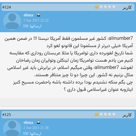
#124
کاربر
elena
2 Jun 2011 21:32
ارسالها: 350
alinumber7: كشور غیر مسلمون فقط آمریكا نیستا !!! در ضمن همین
آمریكا خیلی دیرتر از مسلمونا این قانونو لغو كرد
شما تاریخ لغوبرده داری توامریکا یا مثلا عربستان روداری که مقایسه
کنیم من یادم هست توامریکا زمان لینکلن وتوایران زمان رضاخان
لغوشد alinumber7: وقتی میگیم اسلام، در برابرش باید غیر اسلامی
مثال بزنیم نه كشور. این چیزا دو تا چیز متنافر هستند.
چی بگم منکه نشنیدم بودا برده داشته باشه یاحضرت مسیح کنیز
ایناروبه عنوان غیراسلامی قبول داری ؟
#125
کاربر
elena
2 Jun 2011 21:38
ارسالها: 350