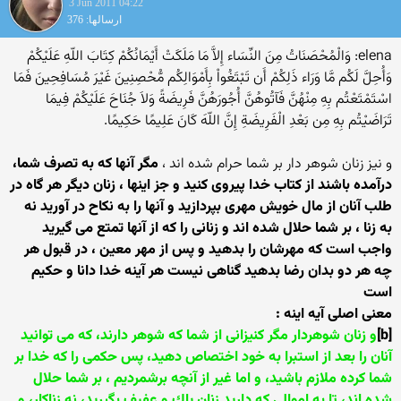
3 Jun 2011 04:22
ارسالها: 376
elena: وَالْمُحْصَنَاتُ مِنَ النِّسَاء إِلاَّ مَا مَلَكَتْ أَيْمَانُكُمْ كِتَابَ اللّهِ عَلَيْكُمْ
وَأُحِلَّ لَكُم مَّا وَرَاء ذَلِكُمْ أَن تَبْتَغُواْ بِأَمْوَالِكُم مُّحْصِنِينَ غَيْرَ مُسَافِحِينَ فَمَا
اسْتَمْتَعْتُم بِهِ مِنْهُنَّ فَآتُوهُنَّ أُجُورَهُنَّ فَرِيضَةً وَلاَ جُنَاحَ عَلَيْكُمْ فِيمَا
تَرَاضَيْتُم بِهِ مِن بَعْدِ الْفَرِيضَةِ إِنَّ اللّهَ كَانَ عَلِيمًا حَكِيمًا.
و نيز زنان شوهر دار بر شما حرام شده اند ،
مگر آنها که به تصرف شما،
درآمده باشند از کتاب خدا پيروی کنيد و جز اينها ، زنان ديگر هر گاه در
طلب آنان از مال خويش مهری بپردازيد و آنها را به نکاح در آوريد نه
به زنا ، بر شما حلال شده اند و زنانی را که از آنها تمتع می گيريد
واجب است که مهرشان را بدهيد و پس از مهر معين ، در قبول هر
چه هر دو بدان رضا بدهيد گناهی نيست هر آينه خدا دانا و حکيم
است
معنی اصلی آیه اینه :
[b]
و زنان شوهردار مگر كنيزانى از شما كه شوهر دارند، كه مى توانيد
آنان را بعد از استبرا به خود اختصاص دهيد، پس حكمى را كه خدا بر
شما كرده ملازم باشيد، و اما غير از آنچه برشمرديم ، بر شما حلال
شده اند، تا به اموالى كه داريد زنان پاك و عفيف بگيريد، نه زناكار، و