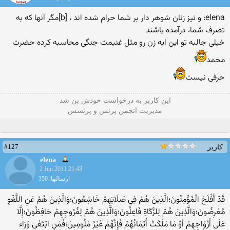
elena: و نيز زنان شوهر دار بر شما حرام شده اند ، [b]مگر آنها که به
تصرف شما، درآمده باشند
خیلی جالبه تو این ایه زن رو مثل غنیمت جنگی محاسبه کرده حضرت
محمد
حرفی نیست
این كاربر به درخواست خودش بن شد
مدیریت انجمن پرنس و پرنسس
#127
کاربر
elena
2 Jun 2011 21:43
ارسالها: 350
قَدْ أَفْلَحَ الْمُؤْمِنُونَ؛الَّذِينَ هُمْ فِي صَلَاتِهِمْ خَاشِعُونَ؛وَالَّذِينَ هُمْ عَنِ اللَّغْوِ
مُعْرِضُونَ؛وَالَّذِينَ هُمْ لِلزَّكَاةِ فَاعِلُونَ؛وَالَّذِينَ هُمْ لِفُرُوجِهِمْ حَافِظُونَ؛إِلَّا
عَلَى أَزْوَاجِهِمْ أوْ مَا مَلَكَتْ أَيْمَانُهُمْ فَإِنَّهُمْ غَيْرُ مَلُومِينَ؛فَمَنِ ابْتَغَى وَرَاء