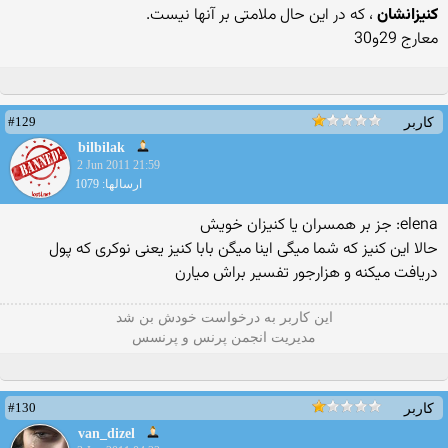
کنيزانشان
، که در اين حال ملامتی بر آنها نيست.
معارج 29و30
#129
کاربر
bilbilak
2 Jun 2011 21:59
ارسالها: 1079
elena: جز بر همسران يا کنيزان خويش
حالا این کنیز که شما میگی اینا میگن بابا کنیز یعنی نوکری که پول
دریافت میکنه و هزارجور تفسیر براش میارن
این كاربر به درخواست خودش بن شد
مدیریت انجمن پرنس و پرنسس
#130
کاربر
van_dizel