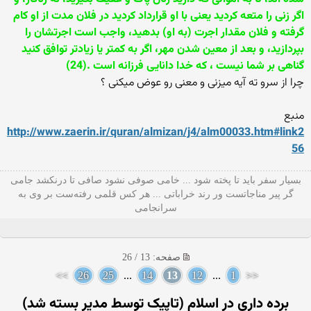
اگر زنى را متعه كرديد يعنى با او قرارداد كرديد در فلان مدت از او كام
گرفته و فلان مقدار اجرت (به او) بدهيد، واجب است اجرتشان را
بپردازيد، و بعد از معين شدن مهر، اگر به كمتر يا زيادتر توافق كنيد
گناهى بر شما نيست ، كه خدا دانايى فرزانه است .(24)
چرا از سرو ته آیه میزنی و معنی رو عوض میكنی ؟
منبع
http://www.zaerin.ir/quran/almizan/j4/alm00033.htm#link2
56
بسیار سفر باید تا پخته شود ... خامی صوفی نشود صافی تا درنکشد جامی
گر پیر مناجاتست ور رند خراباتی ... هر کس قلمی رفته‌ست بر وی به
سرانجامی
صفحه: 13 / 26
>>
26
25
...
14
13
12
...
1
<<
برده داری در اسلام (تاپیک توسط مدیر بسته شد)