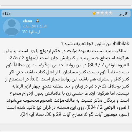
#123
کاربر
elena
2 Jun 2011 21:20
ارسالها: 350
bilbilak: این قانون کجا تعریف شده ؟
- مالكيت مرد نسبت به بردة مؤنث در حكم ازدواج با وي است. بنابراين
هرگونه استمتاع جنسي مرد از كنيزانش جايز است. (منهاج 2 / 275،
العروه الوثقي 2 / 803) در اين روابط جنسي اولاً رضايت زن مطلقاً لازم
نيست، ثانياً لازم نيست كنيز مسلمان يا از اهل كتاب باشد، حتي اگر
كنيز كافر و مشرك هم باشد، اين روابط مجاز است. ثالثاً: در استمتاع از
كنيز برخلاف نكاح دائم در زمان واحد سقف عددي چهار لازم الرعايه
نيست. اما هرگونه ارتباط جنسي زن با غلامانش بدون ازدواج ممنوع
است و بردگان مذكر نسبت به مالك مؤنث نامحرم محسوب مي‌شوند
(العروه الوثقي 2 / 804). روی این مسئله در قرآن نیز تاکید شده است
(سوره مومنون آیات 5و 6، معارج آیات 29 و 30، نساء آیه 24).