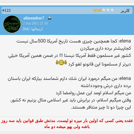
#122
کاربر
alinumber7
2 Jun 2011 21:16
ارسالها: 2642
elena: كجا همچنین چیزی هست تاریخ آمریكا 500سال نیست
كجاپیشتر برده داری میكردن
كشور غیر مسلمون فقط آمریكا نیستا !!! در ضمن همین آمریكا خیلی
دیرتر از مسلمونا این قانونو لغو كرد
elena: من میگم درمورد ایران شك دارم شماسند بیاركه ایران باستان
برده داری درش وجودداشته
من میگم اسلام اومد این عمل روامضا كرد
وقتی میگیم اسلام، در برابرش باید غیر اسلامی مثال بزنیم نه كشور.
این چیزا دو تا چیز متنافر هستند.
عقده یعنی کسی که اولین بار میره تو لیست، مدتش طبق قوانین باید سه روز
باشه ولی یهو میشه دو ماه