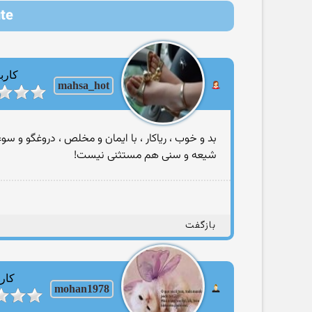
pute
کارب
mahsa_hot
بد و خوب ، ریاکار ، با ایمان و مخلص ، دروغگو و سوء
شیعه و سنی هم مستثنی نیست!
بازگفت
کارب
mohan1978