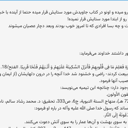
چیزی رو میده و اونو در کتاب جاویدش مورد ستایش قرار میده حتما از آینده با
رو از ابتدا مورد ستایش قرار نمیده!
چه بسا افرادی که تا امروز خوب بودند وبعد دچار عصیان میشوند
داشتند خداوند مى‌فرمايد:
ِ فَعَلِمَ مَا فِى قُلُوبِهِمْ فَأَنزَلَ السَّكِينَةَ عَلَيْهِمْ وَ أَثَـبَهُمْ فَتْحًا قَرِيبًا. الفتح/18.
بيعت كردند- راضى و خشنود شد خدا آنچه را در درون دلهايشان (از ايمان و 
صيب آنها فرمود.
جود دارد؛ چنانچه ابن تيميه مى‌نويسد:
ون الأولون.
د كه رسول خدا صلى الله عليه وآله در باره او فرمود:
ْعُونَهُ إِلَى النَّار.
ا را به سوى بهشت و آن‌ها عمار را به سوى آتش دعوت مى‌كنند.