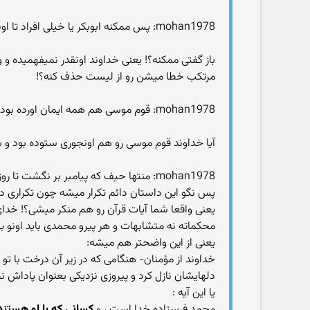
mohan1978: پس ممکنه ابوبکر یا خیلی افراد تا اونروز خوب بودن و بعدا کافر و منافق شدن
باز گفتی ممکنه؟! یعنی خداوند اونقدر نمیفهمیده و وق
مرتکب خطا میشن رو از لیست حذف کنه؟!
mohan1978: قوم موسی هم همه ایمان اورده بودن اما در غیبت موسی گوساله پرست شدن که البته یکی از نزدیکانش مردم رو گوساله پرست کرد
آیا خداوند قوم موسی رو هم اونجوری ستوده بود و
mohan1978: منتها حیف که پیامبر بر نگشت تا روزگار سامری رو سیاه کنه
پس نگو این داستان دائم تکرار میشه چون تکراری در 
یعنی واقعا شما آیات قرآن رو هم منکر میشی؟! خدای
محکماته نه متشابهات و هر پیرو محمدی باید اونو ب
یعنی از این واضحتر هم میشه:
خداوند از مؤمنان- هنگامى كه در زير آن درخت با تو 
دلهايشان نازل كرد و پيروزى نزديكى بعنوان پاداش ن
یا این آیه :
محمد فرستاده خدا است ، و
كساني كه با او هستند 