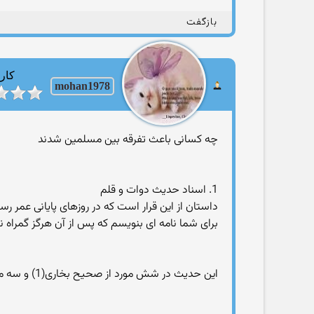
بازگفت
کارب
mohan1978
چه کسانی باعث تفرقه بین مسلمین شدند
1. اسناد حديث دوات و قلم
داستان از اين قرار است که در روزهاى پايانى عمر ر
براى شما نامه اى بنويسم که پس از آن هرگز گمراه 
اين حديث در شش مورد از صحيح بخارى(1) و سه مورد از صحيح مسلم(2) که هر دو از معتبرترين کتب روائى اهل سنت است، آمده .