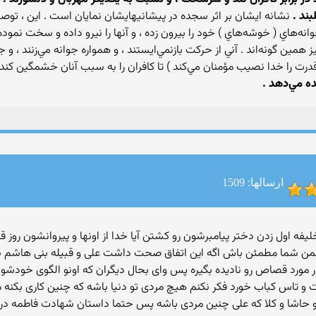
بند .
نشانه ايشان بر اثر سجده در پيشانيهايشان نمايان است . اين ، توص
‌هاي ( خوشه‌هاي ) خود را بيرون زده ، و آنها را نيرو داده و سخت نمود
 همين گونه‌اند . آني از حركت بازنمي‌ايستند ، و همواره جوانه مي‌زنند ، و جوا
درت را خدا نصيب مؤمنان مي‌كند ) تا كافران را به سبب آنان خشمگين كند 
ه مي‌دهد .‏
ارسالها: 1509
 ضمن شما مطمئن باش اگه این اتفاق صحت داشت علی و قبیله بنی هاشم 
 در مورد قصاص رو نادیده بگیره پس وای بحال دیگران که اونو الگوی خودش
 تاس کباب خورد فکر نکنم هیچ مردی تو دنیا باشه که چنین کاری بکنه
 حاشا و کلا که علی چنین مردی باشه پس حتما داستان شهادت فاطمه د