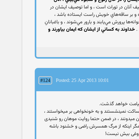
يف آنان در تورات است ، و اما توصيف ايشان در
ه و بر ساقه‌هاي خويش راست ايستاده باشد ،
نه‌ها پرورش مي‌يابند و بارور مي‌شوند ، و باغبانانِ
.
خداوند به كساني از ايشان كه ايمان بياورند و
#124
Posted: 25 Apr 2013 10:01
ساکت نمینشستند و به خونخواهی بر میخواستند ،
ون میدونند ، در ضمن حتما روایت موهان رو شنیدی
 مگر اینکه از مرگ همسرش راضی و خشنود باشه
روغی بیش نیست!