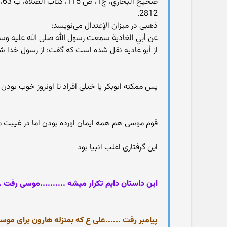
2812.
ذهبى در ميزان الإعتدال مى‌نويسد:
عن أبي الغادية سمعت رسول الله صلى الله عليه وسلم
از أبو غاديه نقل شده است كه گفت: از رسول خدا ش
پس ممکنه ابوبکر یا خیلی افراد تا اونروز خوب بودن 
قوم موسی هم همه ایمان اورده بودن اما در غیبت 
این گرفتاری اغلب انبیا بود
این داستان دایم تکرار میشه ..........موسی رفت 
پیامبر رفت ......علی ع که بمنزله هارون برای موسی