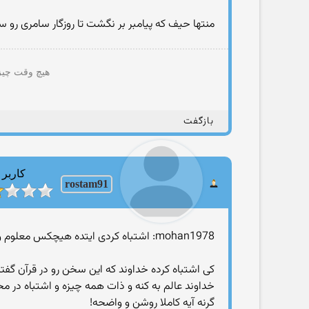
منتها حیف که پیامبر بر نگشت تا روزگار سامری رو سی
هیچ وقت چیزی
بازگفت
کاربر
rostam91
mohan1978: اشتباه کردی ایتده هیچکس معلوم و مشخص نیست و چه بسا افرادی که تا امروز خوب بودند وبعد دچار عصیان میشوند
کی اشتباه کرده خداوند که این سخن رو در قرآن گفته ی
خداوند عالم به کنه و ذات همه چیزه و اشتباه در محض
گرنه آیه کاملا روشن و واضحه!