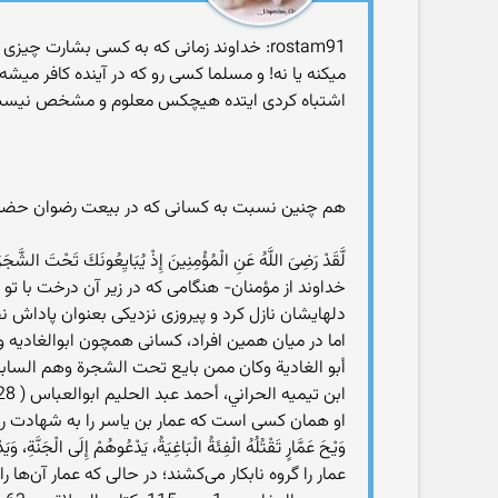
rostam91: خداوند زمانی که به کسی بشارت 
میکنه یا نه! و مسلما کسی رو که در آینده کافر میشه 
اشتباه کردی ایتده هیچکس معلوم و مشخص نیست و 
هم چنين نسبت به كسانى كه در بيعت رضوان حضور 
لَّقَدْ رَضِىَ اللَّهُ عَنِ الْمُؤْمِنِينَ إِذْ يُبَايِعُونَكَ تَحْتَ الشَّجَرَة
خداوند از مؤمنان- هنگامى كه در زير آن درخت با تو 
دلهايشان نازل كرد و پيروزى نزديكى بعنوان پاداش ن
اما در ميان همين افراد، كسانى همچون ابوالغاديه و
أبو الغادية وكان ممن بايع تحت الشجرة وهم السابق
ابن تيميه الحراني، أحمد عبد الحليم ابوالعباس ( 728 هـ)، منهاج السنة النبوية، ج6، ص333، تحقيق: د. محمد رشاد سالم، ناشر: مؤسسة قرطبة، الطبعة: الأولى، 1406هـ..
او همان كسى است كه عمار بن ياسر را به شهادت رسان
وَيْحَ عَمَّارٍ تَقْتُلُهُ الْفِئَةُ الْبَاغِيَةُ، يَدْعُوهُمْ إِلَى الْجَنَّةِ، وَيَد
عمار را گروه نابكار مى‌كشند؛ در حالى كه عمار آن‌ه