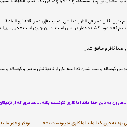
 يقول: قاتل عمار في النار وهذا شيء عجيب فإن عمارا قتله أبو الغادية.
نيدم كه فرمود: كشنده عمار در آتش است. و اين چيزى است عجيب؛ زيرا خود
و بعدا کافر و منافق شدن
موسی گوساله پرست شدن که البته یکی از نزدیکانش مردم رو گوساله پرست
...هارون به دین خدا ماند اما کاری نتونست بکنه ....سامری که از نزدی
 بود به دین خدا ماند اما کاری نمیتونست بکنه .......ابوبکر و عمر مانن