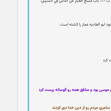
صحيح البخاري، ج1، ص 115، كتاب الصلاة، ب 63، باب التَّعَاوُنِ فِي بِنَاءِ الْمَسْجِدِ، ح 447 و ج2، ص207، كتاب الجهاد والسير، ب 17، باب مَسْحِ الْغُبَارِ عَنِ النَّاسِ فِي السَّبِيلِ،
 ابو الغاديه عمار را كشته است.
 کرد
کان موسی بود و منافق همه رو گوساله پرست کرد
د سامری مردم رو از دین خدا دور کردند