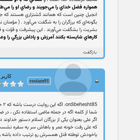
همواره فضل خداي را مي‌جويند و رضاي او را مي‌طل
انجيل چنين است كه همانند كشتزاري هستند كه جوانه
بگونه‌اي كه برزگران را به شگفت مي‌آورد . ( مؤمنان نيز
بشريت را بشگفت مي‌آورند . اين پيشرفت و قوّت و ق
كارهاي شايسته بكنند آمرزش و پاداش بزرگي را وعد
بازگفت
کاربر
rostam91
ordibehesht85: اگه این روایت درست باشه که ۲ خلیفه اول زدن دختر پیامبرشون رو کشتن آیا خدا از اونها و پیروانشون روز قیامت خواهد گذشت.
شما از کلمه اگه در جمله ماضی استفاده نکن ، در
اگر علی بعنوان یکی از بزرگان اسلام دستور خداوند
که علی رفت خونه عمر و باهاش سر یه سفره نشست و
یاخودش توطئه قتل همسرش رو ترتیب داده باشه و