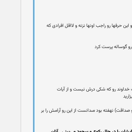
ین حرفها رو راجب اونها نزنه و لااقل افرادی که
ت خداوند رو که شکی درش نیست و از آیات
ارید
صداقت) نهفته بود مى‏دانست از اين رو آرامش را بر
يشان را در حال ركوع و سجود مي‌بيني . آنان