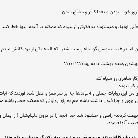
تی اونها رو میستوده به فکرش نرسیده که ممکنه در آینده اینها خطا کنند و ا
 بهشون وعده بهشت داده بود؟؟؟؟؟؟؟؟؟
کار نبوده!
 من این روایات جعلی و آخوندها چه بر سر مغز و عقل شما آوردند که آیا
ی چون و چرا قبول داشته باشه هم به پای روایاتی که ممکنه جعلی باشه میز
بيعت كردند- راضى و خشنود شد خدا آنچه را در درون دلهايشان (از ايمان و 
صيب آنها فرمود.
در برابر كافران تند و سرسخت ، و نسبت به يكديگر مهربان و دلسوزند . ا