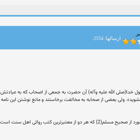
ر
ارسالها: 2554
سول خدا(صلى الله عليه وآله) آن حضرت به جمعى از اصحاب که به عيادتش رفت
نشويد». ولى بعضى از صحابه به مخالفت برخاستند و مانع نوشتن اين نامه 