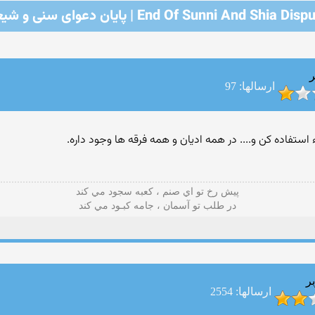
End Of Sunni And Shia Dis | پایان دعوای سنی و شیعه
ر
ارسالها: 97
 استفاده کن و.... در همه ادیان و همه فرقه ها وجود داره.
پيش رخ تو اي صنم ، کعبه سجود مي کند
در طلب تو آسمان ، جامه کبـود مي کند
ر
ارسالها: 2554