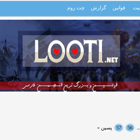
یت
قوانین
گزارش
چت روم
.
56
57
پسین »