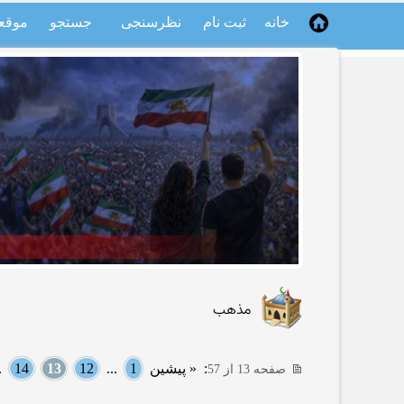
خانه
ثبت نام
نظرسنجی
جستجو
موقع
مذهب
:
« پیشین
1
...
12
13
14
..
صفحه 13 از 57