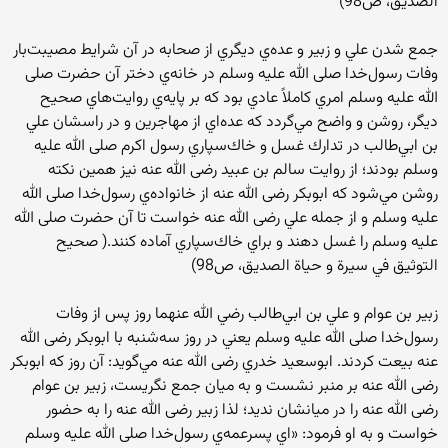
الصديق، ص98)
جمع شدن علي و زبير و عده‌ي ديگري از صحابه در آن شرايط مصيبت‌بار
وفات رسول‌خدا صلی الله علیه وسلم در خانه‌ي دختر آن حضرت صلی
الله علیه وسلم امري كاملاً عادي بود كه بر پايه‌ي روايت‌هاي صحيح
ديگر، روشن و واضح مي‌گردد كه عده‌اي از مهاجرين و در راسشان علي
بن ابي‌طالب در تدارك غسل و خاك‌سپاري رسول اكرم صلی الله علیه
وسلم بودند؛ از روايت سالم بن عبيد رضی الله عنه نيز همين نكته
روشن مي‌شود كه ابوبكر رضی الله عنه از خانواده‌ي رسول‌خدا صلی الله
علیه وسلم و از جمله علي رضی الله عنه خواست تا آن حضرت صلی الله
علیه وسلم را غسل دهند و براي خاك‌سپاري آماده كنند.( صحيح
التوثيق في سيرة و حياة الصديق، ص98)
زبير بن عوام و علي بن ابي‌طالب رضي الله عنهما روز پس از وفات
رسول‌خدا صلی الله علیه وسلم يعني در روز سه‌شنبه با ابوبكر رضی الله
عنه بيعت كردند. ابوسعيد خدري رضی الله عنه مي‌گويد: آن روز كه ابوبكر
رضی الله عنه بر منبر نشست و به ميان جمع نگريست، زبير بن عوام
رضی الله عنه را در ميانشان نديد؛ لذا زبير رضی الله عنه را به حضور
خواست و به او فرمود: «اي پسرعمه‌ي رسول‌خدا صلی الله علیه وسلم