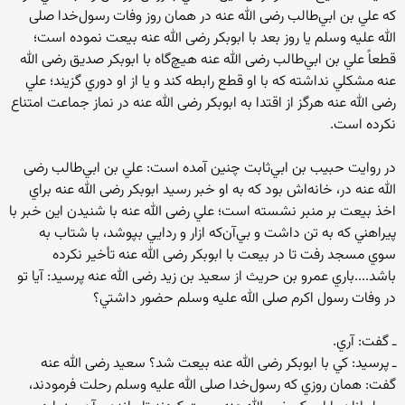
كه علي بن ابي‌طالب رضی الله عنه در همان روز وفات رسول‌خدا صلی
الله علیه وسلم يا روز بعد با ابوبكر رضی الله عنه بيعت نموده است؛
قطعاً علي بن ابي‌طالب رضی الله عنه هيچ‌گاه با ابوبكر صديق رضی الله
عنه مشكلي نداشته كه با او قطع رابطه كند و يا از او دوري گزيند؛ علي
رضی الله عنه هرگز از اقتدا به ابوبكر رضی الله عنه در نماز جماعت امتناع
نكرده است.
در روايت حبيب بن ابي‌ثابت چنين آمده است: علي بن ابي‌طالب رضی
الله عنه در، خانه‌اش بود كه به او خبر رسيد ابوبكر رضی الله عنه براي
اخذ بيعت بر منبر نشسته است؛ علي رضی الله عنه با شنيدن اين خبر با
پيراهني كه به تن داشت و بي‌آن‌كه ازار و ردايي بپوشد، با شتاب به
سوي مسجد رفت تا در بيعت با ابوبكر رضی الله عنه تأخير نكرده
باشد....باري عمرو بن حريث از سعيد بن زيد رضی الله عنه پرسيد: آيا تو
در وفات رسول اكرم صلی الله علیه وسلم حضور داشتي؟
ـ گفت: آري.
ـ پرسيد: كي با ابوبكر رضی الله عنه بيعت شد؟ سعيد رضی الله عنه
گفت: همان روزي كه رسول‌خدا صلی الله علیه وسلم رحلت فرمودند،