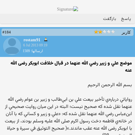
پاسخ
بازگفت
#184
کاربر
rostam91
6 Jul 2013 09:19
ارسالها: 1509
موضع علي و زبير رضي الله عنهما در قبال خلافت ابوبكر رضی الله
عنه
بسم الله الرحمن الرحیم
رواياتي درباره‌ي تأخير بيعت علي بن ابي‌طالب و زبير بن عوام رضي الله
عنهما نقل شده كه صحيح نيست؛ البته در اين ميان روايت صحيحي از
ابن‌عباس رضي الله عنهما نقل شده كه: «علي و زبير و كساني كه با آنان
در خانه‌ي فاطمه دخت رسول اكرم صلی الله علیه وسلم بودند، از بيعت
با ابوبكر رضی الله عنه عقب ماندند.»( صحيح التوثيق في سيرة و حياة