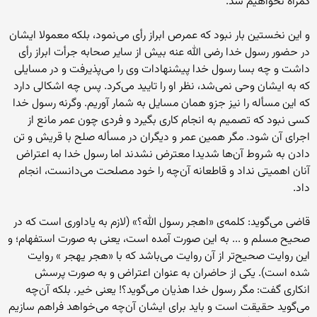
گمراه نخواهیم شد.
و این نخستین بار نبود که عمرص ابراز رأی می‌نمود، بلکه معمولا ایشان
در حضور رسول خدا رضی الله عنه بیش از سایر صحابه جرأت ابراز رأی
داشت و چه بسا رسول خدا پیشنهادات وی را می‌پذیرفت و در مسايلی
که به ایشان وحی نمی‌شد، نظر او را تایید می‌کرد. پس چه اشکالی دارد
که این مسأله را نیز جزو همان مسايل به شمار آوریم. وگرنه رسول خدا
کسی نبود که تصمیم به انجام کاری بگیرد و فردی چون عمر مانع از
اجرای آن شود. مگر همین عمر و دیگران در مسأله صلح با قریش و تن
دادن به شروط آن‌ها شدیدا معترض نشدند اما رسول خدا به اعتراض
آنان اهمیتی نداد و قاطعانه آن‌چه‌ را خود مصلحت می‌دانست، انجام
داد.
قاضی می‌گوید: کلمه‌ی «اهجر رسول الله‌؟» (لازم به‌ یاداوری است که‌ در
صحیح مسلم و ... به‌ این صورت آمده‌ است، یعنی به‌ صورت استفهام؛ و
این روایت صحیح‌تر از آن روایت می‌باشد که‌ با «هجر یهجر » روایت
شده‌ است). یکی از حاضران به عنوان اعتراض و به صورت پرسش
انکاری گفت: مگر رسول خدا هذیان می‌گوید؟! یعنی خیر. بلکه آن‌چه‌
می‌گوید حقیقت است و باید برای ایشان آن‌چه‌ می‌خواهد فراهم سازیم