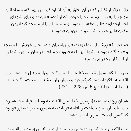
یکی دیگر از نکاتی که در آن نطق به آن اشاره کرد این بود که، مسلمانان
مهاجر را به رفتار پسندیده با مردم انصار توصیه فرمود و برای شهدای
احد ازخداوند طلب مغفرت نمود، و مسلمانان را از مسجد گردانیدن
مقبره‌ها بر حذر داشت، و در این‌باره فرمودند :
«مردمی که پیش از شما بودند، قبر پیامبران و صالحان خویش را مسجد
و عبادتگاه نمودند، شما آنها را به صورت مساجد در نیاورید، من شما را
از این کار برحذر می‌دارم!»
پس از آنکه رسول خدا سخنانش را تمام کرد، او را به منزل عایشه رضی
الله عنه بازگردانیدند، کم‌کم درد و بیماری او بیشتر و سخت‌تر گردید. »
(البدایة والنهایة : ج 5 ص 228 – 231)
همان روز (پنجشنبه)، رسول خدا صلی الله علیه وسلم نتوانست همراه
با مسلمانان نماز جماعت را اقامه فرماید، به همین خاطر دستور فرمود
که کسی امامت نماز را انجام دهد!
عبیدالله بن عبدالله بن عتبه بن مسعود از عبدالله بن زمعه بن الاسود