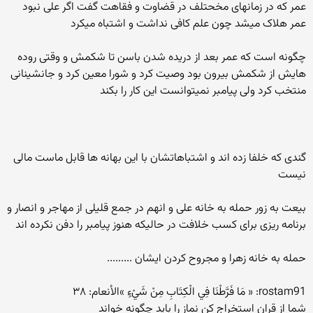
عمر که در زمانهای مخحتلف در قضاوت و فقاهت گفت اگر علی نبود
عمر هلاک میشد چون علم کافی نداشت و اشتباه میکرد
چگونه است که عمر بعد از دریده شدن باسن تا شکمش و وقتی روده
هایش از شکمش بیرون بود وصیت کرد و شورا معین کرد و جانشینانی
منتخب کرد ولی پیامبر نمیتوانست این کار را بکند
گندی که خلفا زده اند و اشتباهاتشان با این بهانه ها قابل ماست مالی
نیست
بیعت به زور حمله به خانه علی و انهم در جمع قلیلی از مهاجر و انصار و
برنامه ریزی برای کسب خلافت در حالیکه هنوز پیامبر را دفن نکرده اند
حمله به خانه زهرا و مجروح کردن ایشان .........
rostam91: « مَا فَرَّطْنَا فِي الْكِتَابِ مِنْ شَيْءٍ »الأنعام: ٣٨
شما از قران استخراج کن نماز را باید چگونه خواند