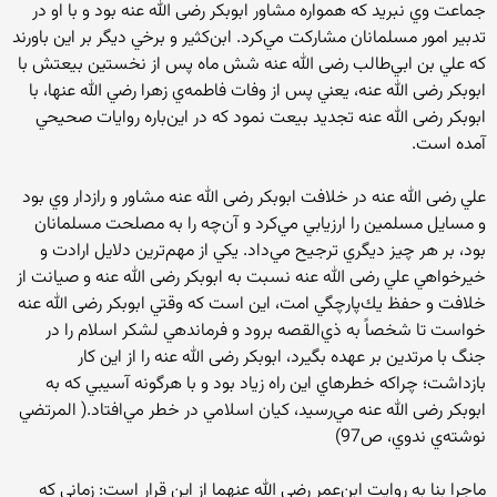
جماعت وي نبريد كه همواره مشاور ابوبكر رضی الله عنه بود و با او در
تدبير امور مسلمانان مشاركت مي‌كرد. ابن‌كثير و برخي ديگر بر اين باورند
كه علي بن ابي‌طالب رضی الله عنه شش ماه پس از نخستين بيعتش با
ابوبكر رضی الله عنه، يعني پس از وفات فاطمه‌ي زهرا رضي الله عنها، با
ابوبكر رضی الله عنه تجديد بيعت نمود كه در اين‌باره روايات صحيحي
آمده است.
علي رضی الله عنه در خلافت ابوبكر رضی الله عنه مشاور و رازدار وي بود
و مسايل مسلمين را ارزيابي مي‌كرد و آن‌چه را به مصلحت مسلمانان
بود، بر هر چيز ديگري ترجيح مي‌داد. يكي از مهم‌ترين دلايل ارادت و
خيرخواهي علي رضی الله عنه نسبت به ابوبكر رضی الله عنه و صيانت از
خلافت و حفظ يك‌پارچگي امت، اين است كه وقتي ابوبكر رضی الله عنه
خواست تا شخصاً به ذي‌القصه برود و فرماندهي لشكر اسلام را در
جنگ با مرتدين بر عهده بگيرد، ابوبكر رضی الله عنه را از اين كار
بازداشت؛ چراكه خطرهاي اين راه زياد بود و با هرگونه آسيبي كه به
ابوبكر رضی الله عنه مي‌رسيد، كيان اسلامي در خطر مي‌افتاد.( المرتضي
نوشته‌ي ندوي، ص97)
ماجرا بنا به روايت ابن‌عمر رضي الله عنهما از اين قرار است: زماني كه