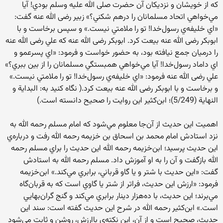
كه از خویشان و نزديكان آن حضرت صلی الله علیه وسلم بودي! آيا
مي‌خواهي اتحاد مسلمانان را درهم شكني؟» زبير رضی الله عنه گفت:
«اي خليفه‌ي رسول‌خدا! تو را ملامتي نيست.» و سپس برخاست و با
ابوبكر رضی الله عنه بيعت كرد. ابوبكر رضی الله عنه كه علي رضی الله عنه
را درميان جمع نيافته بود، به حضور خواست و فرمود: «اي پسرعمو و
اي داماد‌ رسول‌خدا! آيا مي‌خواهي همبستگي مسلمانان را از بين ببري؟»
علي رضی الله عنه فرمود: «اي خليفه‌ي رسول‌خدا! تو را ملامتي نيست.»
و برخاست و با ابوبكر رضی الله عنه بيعت كرد.( نگاه كنيد به: البداية و
النهاية (5/249)؛ ابن‌كثير اين روايت را صحيح دانسته است.)
اهميت اين حديث از آن‌جا معلوم مي‌شود كه امام مسلم رحمه الله به
نزد استادش امام محمد بن اسحاق بن خزيمه رحمه الله رفت و درباره‌ي
اين حديث پرسيد؛ ابن‌خزيمه رحمه الله اين حديث را براي مسلم رحمه
الله بازگفت و آن را به او آموزش داد. مسلم رحمه الله به استادش
گفت: «اين حديث با شتر و يا گاو قرباني، برابري مي‌كند.» ابن‌خزيمه
فرمود: «ارزش اين حديث، فراتر از شتر يا گاوي است كه به قربان‌گاه
مي‌برند؛ اين حديث، با ده‌هزار دينار برابري مي‌كند و گنج گران‌بهايي
است.» ابن‌كثير رحمه الله در شرح اين حديث گفته است: سند اين
حديث، صحيح است و از آن، اين نكته‌ي باارزش، روشن و ثابت مي‌شود