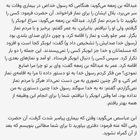
عبدالله بن زمعه می‌گوید: هنگامی که رسول خداص در بیماری وفات به
سر می‌برد، بلال ایشان را برای نماز فراخواند. آن حضرت فرمود: کسی را
بگویید تا با مردم نماز گزارد. عبدالله بن زمعه می‌گوید: سراغ ابوبکر را
گرفتم، ولی او را نیافتم. بنابراین، به عمر گفتم: برخیز و با مردم نماز
بگزار. عمر جلو رفت و نماز را اقامه کرد. و چون دارای صدای بلندی بود
(رسول خدا صدایش را تشخیص داد و) گفت: ابوبکر کجا است و افزود
که مسلمانان و خدا جز ابوبکر کسی را نمی‌پسندند. این جمله را دو بار
تکرار کرد. سپس کسی را دنبال ابوبکر فرستاد. او آمد و نمازهای بعدی را
اقامه کرد. عمر به عبدالله بن زمعه گفت: وای بر تو چرا مرا ضایع
نمودی؟ من فکر کردم رسول خدا به تو دستور داده تا مرا به اقامه‌ی نماز
امر کنی، و اگر چنین تصوری به‌ من دست نمی‌داد هرگز با مردم نماز
نمی‌گزاردم، گفتم: نه‌ به‌ خدا سوگند رسول خدا چنین دستوری به‌ من
نداده‌ بود، اما وقتی ابوبکر را نیافتم، شما را برای انجام این وظیفه‌ از
همه‌ بهتر یافتم.
ابن عباسص می‌گوید: وقتی که بیماری پیامبر شدت گرفت، آن حضرت
رضی الله عنه فرمود: دفتری بیاورید تا برای شما مطالبی بنویسم که بعد
از آن گمراه نشوید.