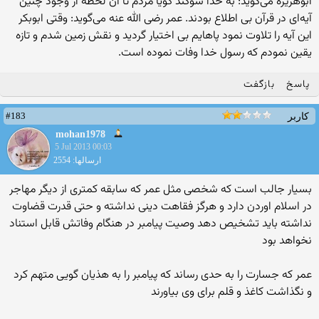
ابوهریره می‌گوید: به خدا سوگند گویا مردم تا آن لحظه از وجود چنین
آیه‌ای در قرآن بی اطلاع بودند. عمر رضی الله عنه می‌گوید: وقتی ابوبکر
این آیه را تلاوت نمود پاهایم بی اختیار گردید و نقش زمین شدم و تازه
یقین نمودم که رسول خدا وفات نموده است.
پاسخ
بازگفت
#183
کاربر
mohan1978
5 Jul 2013 00:03
ارسالها: 2554
بسیار جالب است که شخصی مثل عمر که سابقه کمتری از دیگر مهاجر
در اسلام اوردن دارد و هرگز فقاهت دینی نداشته و حتی قدرت قضاوت
نداشته باید تشخیص دهد وصیت پیامبر در هنگام وفاتش قابل استناد
نخواهد بود
عمر که جسارت را به حدی رساند که پیامبر را به هذیان گویی متهم کرد
و نگذاشت کاغذ و قلم برای وی بیاورند