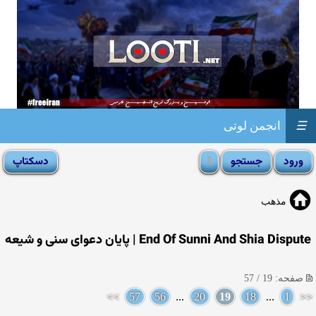
☰
انجمن لوتی
مذهب
End Of Sunni And Shia Dispute | پایان دعوای سنی و شیعه
صفحه: 19 / 57
>>
57
56
...
20
19
18
...
1
<<