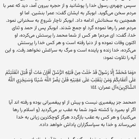
سپس چهره‌ی رسول خدا را پوشانید و از حجره بیرون آمد، دید که عمر با
مردم سخن می‌گوید. ابوبکر به ایشان گفت: عمر! بنشین. اما او
همچنین به سخنانش ادامه داد. ابوبکر ناچار شروع به سخنرانی نمود.
مردم عمر را رها نموده گرد او جمع شدند. ابوبکر پس از حمد و ثنای
خدا، گفت: ای مردم! هر کس از شما محمد را پرستش می‌کرده، او
اکنون وفات نموده و از دنیا رفته است و هر کس خدا را پرستش
می‌کرده، خدا زنده و پاینده است و مرگ به سراغش نخواهد رفت. و این
آیه را تلاوت نمود:
«وَمَا مُحَمَّدٌ إِلَّا رَسُولٌ قَدْ خَلَتْ مِنْ قَبْلِهِ الرُّسُلُ أَفَإِنْ مَاتَ أَوْ قُتِلَ انْقَلَبْتُمْ
عَلَى أَعْقَابِكُمْ وَمَنْ يَنْقَلِبْ عَلَى عَقِبَيْهِ فَلَنْ يَضُرَّ اللَّهَ شَيْئًا وَسَيَجْزِي اللَّهُ
الشَّاكِرِينَ»آل عمران: ١٤٤
«محمد جز پیغمبری نیست و پیش از او پیغمبرانی بوده و رفته اند آیا
اگر او بمیرد یا کشته شود شما به عقب بر می‌گردید (و اسلام را رها
می‌کنید) و هر کس به عقب بازگردد هرگز کوچکترین زیانی به خدا
نمی‌رساند و خدا به سپاسگزاران پاداش خواهد داد».