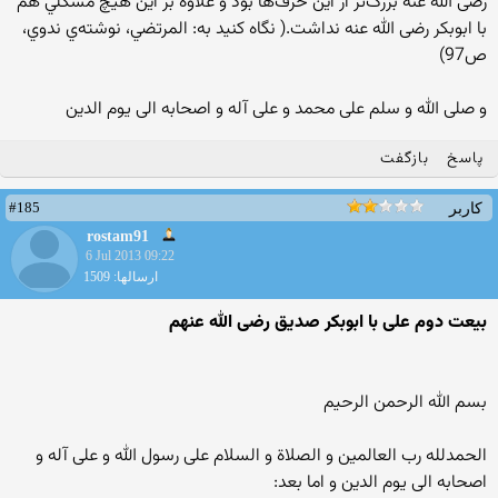
رضی الله عنه بزرگ‌تر از اين حرف‌ها بود و علاوه بر اين هيچ مشكلي هم
با ابوبكر رضی الله عنه نداشت.( نگاه كنيد به: المرتضي، نوشته‌ي ندوي،
ص97)
و صلی الله و سلم علی محمد و علی آله و اصحابه الی یوم الدین
پاسخ
بازگفت
#185
کاربر
rostam91
6 Jul 2013 09:22
ارسالها: 1509
بیعت دوم علی با ابوبکر صدیق رضی الله عنهم
بسم الله الرحمن الرحيم
الحمدلله رب العالمین و الصلاة و السلام علی رسول الله و علی آله و
اصحابه ‏الی یوم ‏الدین و ‏اما بعد‏:‏