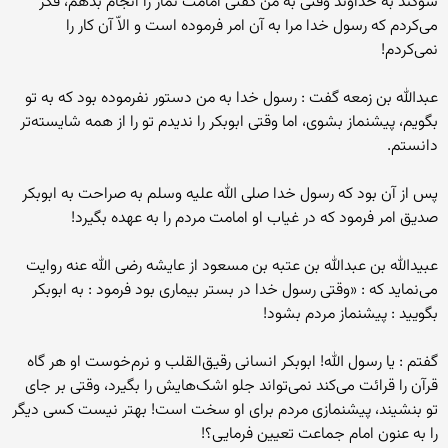
سوگند به خداوند وقتی به من گفتی امامت نماز را انجام بدهم، فکر
می‌کردم که رسول خدا مرا به آن امر فرموده است و الاّ آن کار را
نمی‌کردم!
عبدالله بن زمعه گفت : رسول خدا به من دستور نفرموده بود که به تو
بگویم، پیشنماز بشوی، اما وقتی ابوبکر را ندیدم تو را از همه شایسته‌تر
دانستم.
پس از آن بود که رسول خدا صلی الله علیه وسلم به صراحت به ابوبکر
صدیق امر فرمود که در غیاب او امامت مردم را به عهده بگیرد!
عبیدالله بن عبدالله بن عتبه بن مسعود از عایشه رضی الله عنه روایت
می‌نماید که : «وقتی رسول خدا در بستر بیماری بود فرمود : به ابوبکر
بگویید : پیشنماز مردم بشود!
گفتم : یا رسول الله! ابوبکر انسانی رقیق‌القلب و نرم‌خوست او هر گاه
قرآن را قرائت می‌کند نمی‌تواند جلو اشک‌هایش را بگیرد، وقتی بر جای
تو بنشیند، پیشنمازی مردم برای او سخت است! بهتر نیست کسی دیگر
را به عنون امام جماعت تعیین فرمایی؟!