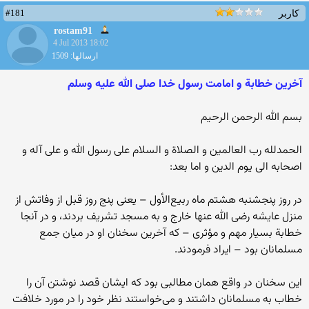
#181
کاربر
rostam91
4 Jul 2013 18:02
ارسالها: 1509
آخرین خطابة و امامت رسول خدا صلی الله علیه وسلم
بسم الله الرحمن الرحيم
الحمدلله رب العالمین و الصلاة و السلام علی رسول الله و علی آله و
اصحابه ‏الی یوم ‏الدین و ‏اما بعد‏:‏
در روز پنجشنبه هشتم ماه ربیع‌الأول – یعنی پنج روز قبل از وفاتش از
منزل عایشه رضی الله عنها خارج و به مسجد تشریف بردند، و در آنجا
خطابة بسیار مهم و مؤثری – که آخرین سخنان او در میان جمع
مسلمانان بود – ایراد فرمودند.
این سخنان در واقع همان مطالبی بود که ایشان قصد نوشتن آن را
خطاب به مسلمانان داشتند و می‌خواستند نظر خود را در مورد خلافت