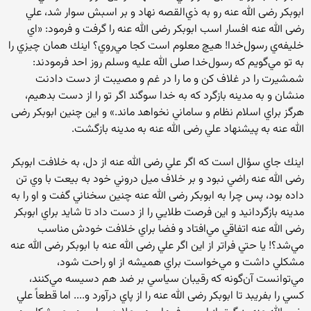
ابوبكر رضی الله عنه رو به ذي‌القصه نهاد و بر اسبش سوار شد، علي
رضی الله عنه افسار اسب ابوبكر رضی الله عنه را گرفت و فرمود: «اي
خليفه‌ي رسول‌خدا! هيچ معلوم است كجا مي‌روي؟ اينك همان چيزي را
به تو مي‌گويم كه رسول‌خدا صلی الله علیه وسلم روز احد فرمودند:
شمشيرت را در غلاف كن و ما را در غم و مصيبت از دست دادنت
منشان و به مدينه بازگرد كه به خدا سوگند اگر تو را از دست بدهيم،
هرگز براي اسلام نظام و ساماني نخواهد ماند.» و اين چنين ابوبكر رضی
الله عنه به پيشنهاد علي رضی الله عنه به مدينه بازگشت.
اينك جاي سؤال است كه اگر علي رضی الله عنه از دل، به خلافت ابوبكر
رضی الله عنه راضي نبود و بر خلاف ميل دروني خود به بيعت با وي تن
داده بود، پس چرا به ابوبكر رضی الله عنه چنين سخناني گفت و او را به
مدينه بازگردانيد و اين فرصت طلايي را از دست داد تا شايد براي ابوبكر
رضی الله عنه اتفاقي مي‌افتاد و فضا براي خلافت خودش مناسب
مي‌شد؟! يا حتي فراتر از اين اگر علي رضی الله عنه با ابوبكر رضی الله عنه
مشكلي داشت و مي‌‌خواست براي هميشه از او راحت شود،
مي‌توانست آن‌گونه كه رقيبان سياسي بر ضد هم دسيسه مي‌كنند،
كسي را بفريبد تا ابوبكر رضی الله عنه را از پاي درآورد و.... اما قطعاً علي