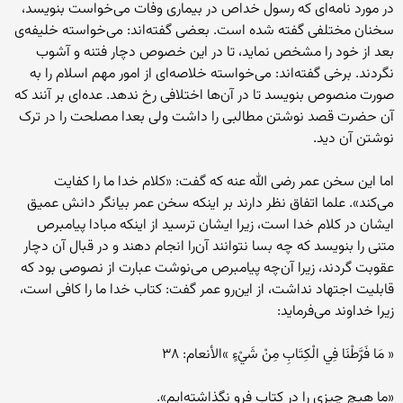
در مورد نامه‌ای که رسول خداص در بیماری وفات می‌خواست بنویسد،
سخنان مختلفی گفته شده است. بعضی گفته‌اند: می‌خواسته خلیفه‌ی
بعد از خود را مشخص نماید، تا در این خصوص دچار فتنه‌ و آشوب
نگردند. برخی گفته‌اند: می‌خواسته خلاصه‌ای از امور مهم اسلام را به
صورت منصوص بنویسد تا در آن‌ها اختلافی رخ ندهد. عده‌ای بر آنند که
آن حضرت قصد نوشتن مطالبی را داشت ولی بعدا مصلحت را در ترک
نوشتن آن دید.
اما این سخن عمر رضی الله عنه که گفت: «کلام خدا ما را کفایت
می‌کند». علما اتفاق نظر دارند بر اینکه‌ سخن عمر بیانگر دانش عمیق
ایشان در کلام خدا است، زیرا ایشان ترسید از اینکه‌ مبادا پیامبرص
متنی را بنویسد که‌ چه‌ بسا نتوانند آن‌را انجام دهند و در قبال آن دچار
عقوبت گردند، زیرا آن‌چه‌ پیامبرص می‌نوشت عبارت از نصوصی بود که‌
قابلیت اجتهاد نداشت، از این‌رو عمر گفت: کتاب خدا ما را کافی است،
زیرا خداوند می‌فرماید:
« مَا فَرَّطْنَا فِي الْكِتَابِ مِنْ شَيْءٍ »الأنعام: ٣٨
«ما هیچ چیزی را در کتاب فرو نگذاشته‌ایم».