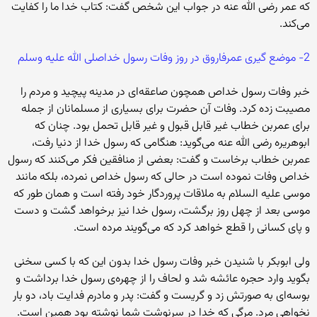
که عمر رضی الله عنه در جواب این شخص گفت: کتاب خدا ما را کفایت
می‌کند.
2- موضع گیری عمرفاروق در روز وفات رسول خداصلی الله علیه وسلم
خبر وفات رسول خداص همچون صاعقه‌ای در مدینه پیچید و مردم را
مصیبت زده کرد. وفات آن حضرت برای بسیاری از مسلمانان از جمله
برای عمربن خطاب غیر قابل قبول و غیر قابل تحمل بود. چنان که
ابوهریره رضی الله عنه می‌گوید: هنگامی که رسول خدا از دنیا رفت،
عمربن خطاب برخاست و گفت: بعضی از منافقین فکر می‌کنند که رسول
خداص وفات نموده است در حالی که رسول خداص نمرده، بلکه مانند
موسی علیه السلام به ملاقات پروردگار خود رفته است و همان طور که
موسی بعد از چهل روز برگشت، رسول خدا نیز برخواهد گشت و دست
و پای کسانی را قطع خواهد کرد که می‌گویند مرده است.
ولی ابوبکر با شنیدن خبر وفات رسول خدا بدون این که با کسی سخنی
بگوید وارد حجره عائشه شد و لحاف را از چهره‌ی رسول خدا برداشت و
بوسه‌ای به صورتش زد و گریست و گفت: پدر و مادرم فدایت باد، دو بار
نخواهی مرد. مرگی که خدا در سرنوشت شما نوشته بود همین است.