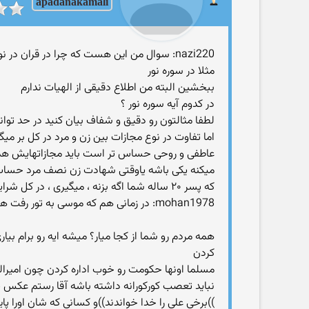
apadanakamali
nazi220: سوال من این هست که چرا در قران در نوع مجازات برای زن و مرد تفاوت قائل شدن
مثلا در سوره نور
ببخشین البته من اطلاع دقیقی از الهیات ندارم
در کدوم آیه سوره نور ؟
لطفا مثالتون رو دقیق و شفاف بیان کنید در حد توا
اما تفاوت در نوع مجازات بین زن و مرد در کل بر میگ
عاطفی و روحی حساس تر است باید مجازاتهایش هم ب
میکنه یکی باشه یاوقتی شهادت زن نصف مرد حساب می
که پسر ۲۰ ساله شما اگه بزنه ، میگیری ، در کل شرایط فرق میکنه و مجازات بسته به زمان ، مکان ، جنسیت و ... فرق داره البته بسیاری از مجازاتها هم یکسانه
mohan1978: در زمانی هم که موسی به تور رفت همه مردم از دین او برگشتند و گوساله پرست شدند لذا حقانیت به اینکه عامه اعتقاد داشتن یا نه عوض نممیشه
کردن
مسلما اونها حکومت رو خوب اداره کردن چون امیرالمو
))برخی علی را خدا خواندند))و کسانی که شان اورا پا