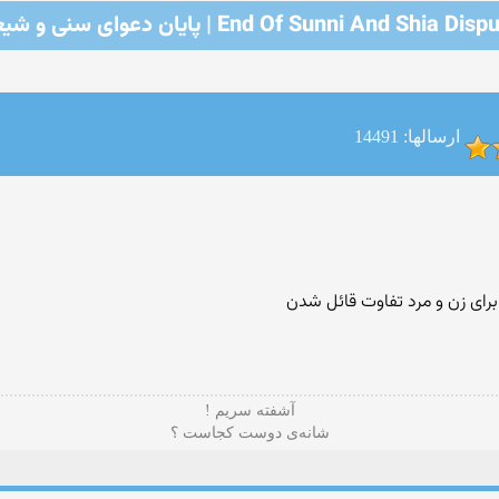
End Of Sunni And Shia Dis | پایان دعوای سنی و شیعه
ارسالها: 14491
رای زن و مرد تفاوت قائل شدن
آشفته سریم !
شانه‌ی دوست کجاست ؟