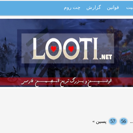
یت
قوانین
گزارش
چت روم
.
56
57
پسین »