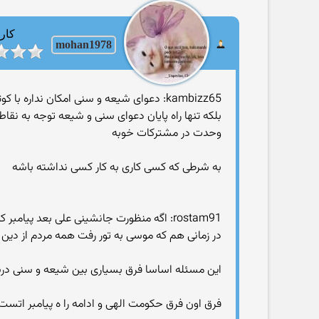
کارب
mohan1978
kambizz65: دعوای شیعه و سنی امکان نداره با کوتاه اومدن ما شیعیان از حقانیت حضرت امیر یا اهل سنت از جناب ابوبکر وجناب عمر پایان بپذیره ...
بلکه تنها راه پایان دعوای سنی و شیعه توجه به نق
وحدت در مشترکات خوبه
به شرطی که کسی کاری به کار کسی نداشته باشه
rostam91: اگه منظورت جانشینی علی بعد پیامبر که عامه مسلمونهای اون زمان این عقیده رو نداشتن
در زمانی هم که موسی به تور رفت همه مردم از دین
این مسئله اساسا فرق بسیاری بین شیعه و سنی د
فرق اون فرق حکومت الهی و ادامه را ه پیامبر اتست