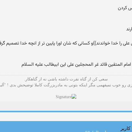
س کردن
ند
علی را خدا خواندند))و کسانی که شان اورا پایین تر از انچه خدا تصمیم گر
 امام المتقین قائد غر المحجلین علی این ابیطالب علیه السلام
سعی کن از گناه نفرت داشته باشی نه از گناهکار.
 رو خوب نمیفهمی مگر اینکه بتونی به مادربزرگت کاملا توضیحش بدی ! "آلب
کاربر