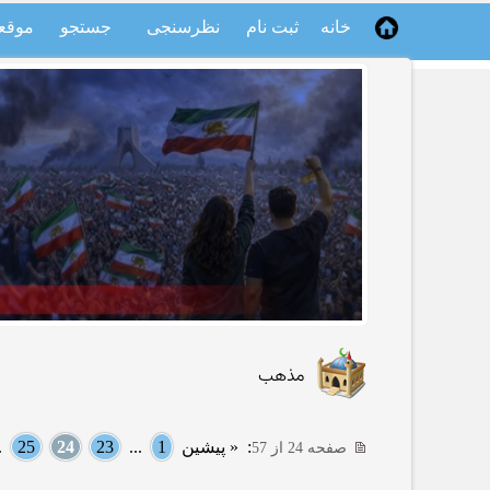
خانه
ثبت نام
نظرسنجی
جستجو
موقع
مذهب
:
« پیشین
1
...
23
24
25
..
صفحه 24 از 57