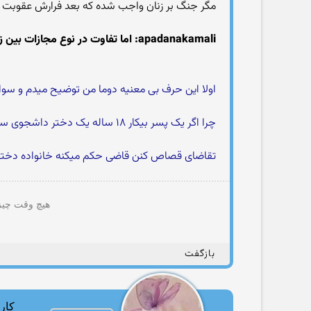
مگر جنگ بر زنان واجب شده که بعد فرارش عقوبت 
apadanakamali: اما تفاوت در نوع مجازات بین زن و مرد در کل بر میگرده به نوع آفرینش اونها
اولا این حرف بی معنیه دوما من توضیح میدم و سوا
چرا اگر یک پسر بیکار ۱۸ ساله یک دختر داشجوی سال آخر فوق تخصص مغز و اعصاب رو بکشه و بعد خانواده دختر
تقاضای قصاص کنن قاضی حکم میکنه خانواده دختر ن
هیچ وقت چیزی
بازگفت
کارب