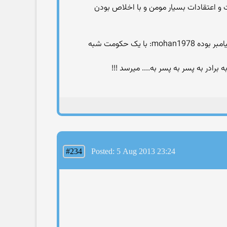
 و اعتقادات بسیار مومن و با اخلاص بودن
وقتی پیامبر در قرآن مورد بازخواست خداوند قرار میگیره بطبع اون علی هم حتما خطاهائی داشته مگر اینکه بگیم علی بالاتر از پیامبر بوده mohan1978: با یک حکومت شبه
ادر به پسر به پسر به.... میرسد !!!
#234
Posted: 5 Aug 2013 23:24