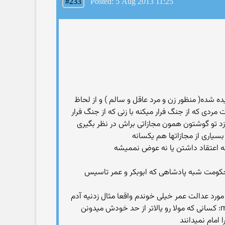
#233
Posted: 5 Aug 2013 11:25
ده شده( منظور زن و مرد عاقل و سالم ) و از لحاظ
ی که از جنگ فرار میکنه با زنی که از جنگ فرار
زد تو گوشتون همون مجازاتی براش در نظر بگیری
یار؟ میشه ایه رو برام بیاری که نوشته باشه همه مردم تا من برم تحقیق کنم! mohan1978: با یک حکومت شبه پادشاهی که ابوبکر و عمر تاسیس
مورد عدالت عمر خیلی خوندم واقعا مثال زدنیه آدم
نباید تعصب کورکورانه داشته باشه آقا رستم عکس یه کتاب از مطهری رو هم گذاشته بود در تمجید از عدالت عمر mohan1978: کسانی که مولا رو یالاتر از حد خودش میدونن
 امام نمیدانند