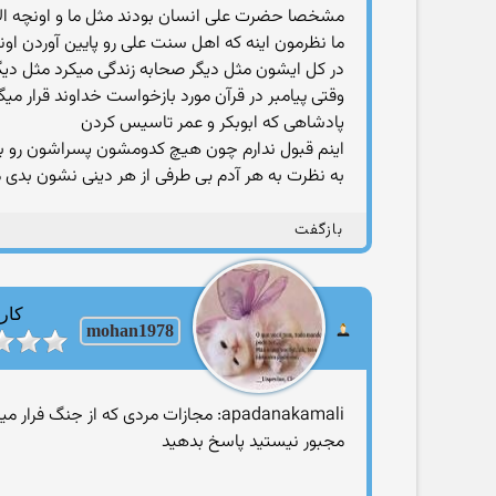
مشخصا حضرت علی انسان بودند مثل ما و اونچه الآن
ما نظرمون اینه که اهل سنت علی رو پایین آوردن اونه
در کل ایشون مثل دیگر صحابه زندگی میکرد مثل دی
پادشاهی که ابوبکر و عمر تاسیس کردن
اینم قبول ندارم چون هیچ کدومشون پسراشون رو بعنو
به نظرت به هر آدم بی طرفی از هر دینی نشون بدی 
بازگفت
کارب
mohan1978
apadanakamali: مجازات مردی که از جنگ فرار میکنه با زنی که از جنگ فرار میکنه یکی باشه
مجبور نیستید پاسخ بدهید