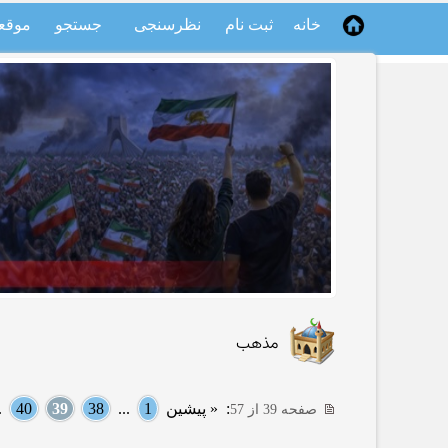
خانه
ثبت نام
نظرسنجی
جستجو
موقع
مذهب
:
« پیشین
1
...
38
39
40
..
صفحه 39 از 57