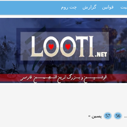
یت
قوانین
گزارش
چت روم
.
56
57
پسین »