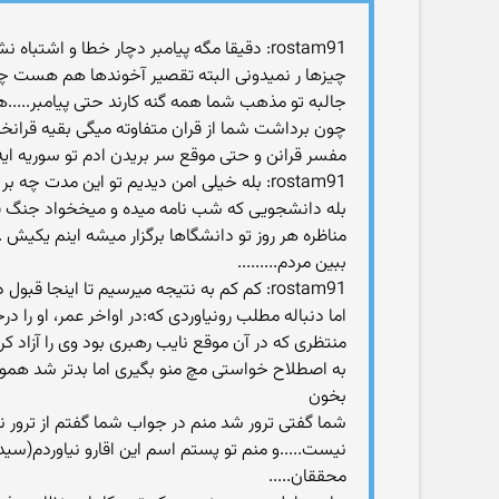
rostam91: دقیقا مگه پیامبر دچار خطا و ا
چیزها ر نمیدونی البته تقصیر آخوندها هم هست چون
جالبه تو مذهب شما همه گنه کارند حتی پیامبر.....ه
چون برداشت شما از قران متفاوته میگی بقیه قرانخو
مفسر قرانن و حتی موقع سر بریدن ادم تو سوریه ایه ق
rostam91: بله خیلی امن دیدیم تو این مدت چه بر سر دانشجوها اومده!
بله دانشجویی که شب نامه میده و میخخواد جنگ فرقه
مناظره هر روز تو دانشگاها برگزار میشه اینم یکیش .
ببین مردم.........
rostam91: کم کم به نتیجه میرسیم تا اینجا قبول داری که ایشون رو خواستن ترور کنن
اما دنباله مطلب رونیاوردی که:در اواخر عمر، او را
منتظری که در آن موقع نایب رهبری بود وی را آزاد کر
به اصطلاح خواستی مچ منو بگیری اما بدتر شد همو
بخون
شما گفتی ترور شد منم در جواب شما گفتم از ترور 
نیست.....و منم تو پستم اسم این اقارو نیاوردم(سید 
محققان.....