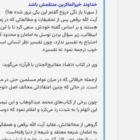
خداوند خیرالماکرین منتقمش باشد
( سورنا باز نگی دروغ گفتم این یکی ترور شده ها!)
هستند و بر اساس گفته خودش، سعی کرد تا با این خرا
ابیطالب، زیر سؤال بردن توسل به امامان و محدود کر
احتیاج به تفسیر ندارد، چون تفسیر نظر انسانی است 
خوب ترجمه نمود نه تفسیر».
وی در کتاب «تضاد مفاتیح‌الجنان با قرآن» می‌گوید:
ازجمله خرافاتی که در میان عوام مسلمین حتی در میان
است. در حالی که چنین اعتقاداتی مخالف اصل «توحید
چون برخی از کتاب‌های محمد عبدالوهاب و ابن تیمیه(
این اتهام را به شدت رد می‌کرد و اعلام نمود که دو
گروهی از مخالفانش، عقاید آیت الله برقعی و همفکران
به امامان شیعه معتقد و شیعه از دنیا رفته‌است
در سال‌های اخیر اکثر آثار وی در خارج از ایران وب