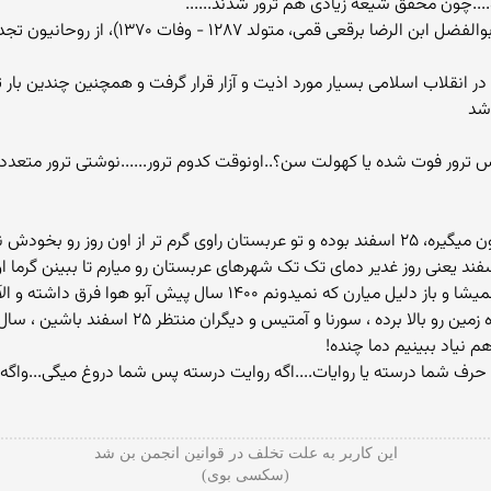
....چون محقق شیعه زیادی هم ترور شدند......
rostam91: سید ابوالفضل برقعی (نام کامل: سید 
ین در انقلاب اسلامی بسیار مورد اذیت و آزار قرار گرفت و همچنین چندین بار ت
شد
وقت بر اساس ترور فوت شده یا کهولت سن؟..اونوقت کدوم ترور......نوشتی ترور متعد
rostam91: یعنی واقعا هم مادر و پسر مرده خندشون میگیره، ۲۵ اسفند بوده و تو عربستان راوی گرم
هر چند کسانی که دلهاون تاریکه با این مدارک قانع نمیشا و باز دلیل می
روز به خصوص بوده و اون اعلام جانشینی حرارت کره ز
 نیاد ببینیم دما چنده!
یا حرف شما درسته یا روایات....اگه روایت درسته پس شما دروغ میگی...واگ
این کاربر به علت تخلف در قوانین انجمن بن شد
(سکسی بوی)