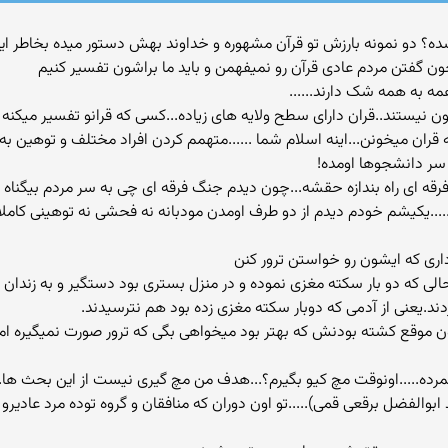
شتباه نشده؟ دو نمونه بارزش تو قرآن مشهوره و خداوند بهش دستور میده بخاط
 گفتن مردم عادی قرآن رو نمیفهمن و باید ما براشون تفسیر کنیم
مه به همه شک دارند......
ن نیستند..قران دارای سطح ولایه های زیاده...کسی که قرانو تفسیر میکنه
ران میخونن...اینه اسلام شما ......متهمم کردن افراد مختلف و توهین به پیا
 ای راه بندازه حقشه...چون دیدم جنگ فرقه ای چی به سر مردم بیگناه میار
....یکیشم خودم دیدم از دو طرف اومدن مودبانه نه فحشی نه توهینی کاملا م
 درحالی که دو بار سکته مغزی نموده و در منزل بستری بود دستگیر و به زن
دند.یعنی از آدمی که دوبار سکته مغزی زده بود هم نترسیدند.
ن موقع کشته بودنش که بهتر بود میخواهی بگی که ترور صورت نمیگیره ام
نمرده.....اونوقت مچ کیو بگیرم؟...هدف من مچ گیری نیست از این بحث ه
ابوالفضل برقعی قمی).....تو اون دوران که منافقان و گروه توده مرد عادیرو