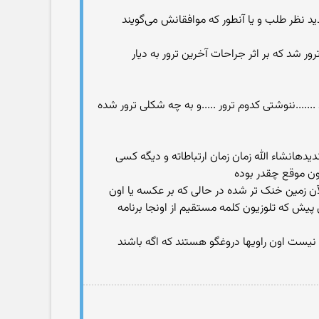
ابوالفضل ابن الرضا برقعی قمی، متولد ۱۲۸۷ - وفات ۱۳۷۰)، از روحانیون تجدید نظر طلب و یا آنطور که موافقانش می‌گویند
رور شد که بر اثر جراحات آخرین ترور به دیار
د .......ننوشتی کدوم ترور .....و به چه شکلی ترور شده
 تر از اون روز رو بخودش ندیدهانشاء الله زمان زمان ارتباطاته و دیگه کسی
ارن که نمیدونم ۱۴۰۰ سال پیش آبو هوا فرق داشته و الآن زمین خنک تر شده در حالی که بر عکسه یا اون
مین رو بالا برده ، سورنا و آمتیس و دیگران منتظر ۲۵ اسفند باشین ، سال پیش که تلوزیون کلمه مستقیم از اونجا برنامه
ه نیست اون راویها دروغگو هستند که اگه باشند