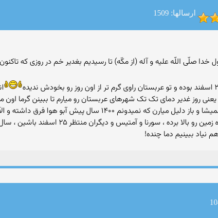
ارسالها: 1509
دا صلّى اللّه عليه و آله (از مكّه) تا رسيديم بغدير خم در روزى كه تاكنون
ان
هر چند کسانی که دلهاون تاریکه با این مدارک قانع نمیشا و باز دلیل می
روز به خصوص بوده و اون اعلام جانشینی حرارت کره ز
 نیاد ببینیم دما چنده!