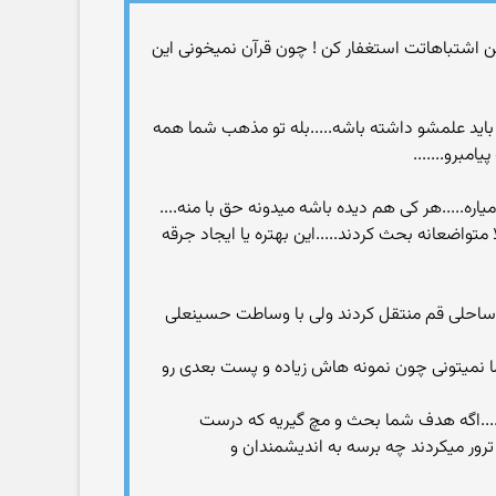
ر این اشتباهاتت استغفار کن ! چون قرآن نمیخونی این
 باید علمشو داشته باشه.....بله تو مذهب شما همه
مبرو.......
ه.....هر کی هم دیده باشه میدونه حق با منه....
تواضعانه بحث کردند.....این بهتره یا ایجاد جرقه
دان ساحلی قم منتقل کردند ولی با وساطت حسینعلی
ا نمیتونی چون نمونه هاش زیاده و پست بعدی رو
ا....اگه هدف شما بحث و مچ گیریه که درست
 ترور میکردند چه برسه به اندیشمندان و