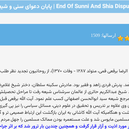
End Of Sunni And Shia Dis | پایان دعوای سنی و شیعه
ارسالها: 1509
سید ابوالفضل برقعی (نام کامل: سید ابوالفضل ابن الرضا برقعی قمی
آمد. پدرش فردی زاهد و فقیر بود. مادرش سکینه سلطان، دختر شیخ غلام‌ر
د شیخ عبدالکریم حائری از عالمان سرشناس شیعه رفت تا مراحل تحصیلش 
مرجع شیعه سید ابوالحسن اصفهانی کسب علم نمود. آیت الله برقعی قبل از
 وی علاوه بر تدریس و تحقیق در علوم دینی، مسائل سیاسی را نیز پی گیری 
 داشت و هنگامیکه آیت الله کاشانی به ایران بازگشت این ارتباط صمیمی تر 
نی مسلمین مایوس شد و علت مستعمره بودن ممالک مسلمین را جهل مردم 
رد اذیت و آزار قرار گرفت و همچنین چندین بار ترور شد که بر اثر جرا