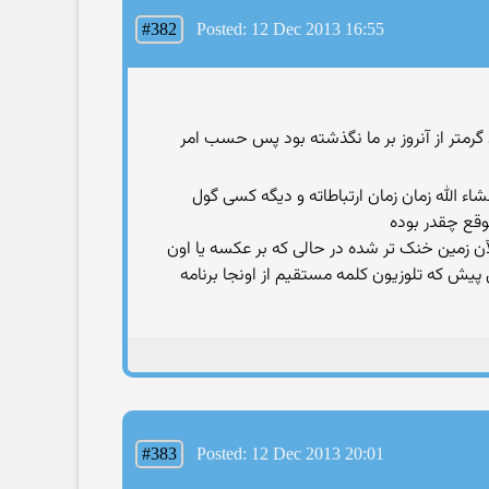
#382
Posted: 12 Dec 2013 16:55
 گرم‏تر از آنروز بر ما نگذشته بود پس حسب امر
شاء الله زمان زمان ارتباطاته و دیگه کسی گول
ارن که نمیدونم ۱۴۰۰ سال پیش آبو هوا فرق داشته و الآن زمین خنک تر شده در حالی که بر عکسه یا اون
مین رو بالا برده ، سورنا و آمتیس و دیگران منتظر ۲۵ اسفند باشین ، سال پیش که تلوزیون کلمه مستقیم از اونجا برنامه
#383
Posted: 12 Dec 2013 20:01