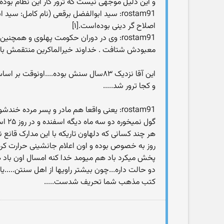
و این دلیل موجهی نیست که ترور کار این نظام بوذه
اصلاح گر دینی بوده‌است.[۱]
rostam91: وی در دوران حکومت پهلوی و همچن
معبودش شتافت . خداوند خیرالماکرین منتقمش با
این آقا نزدیک ۸۳سال سنش بوده....اون
و کجا ترور شد.....
گول نمیخوره دو سه ماه دیگه اسفنده و در روز ۲۵ اسفند یعنی روز غدیر دمای تک تک شهرهای عربستان رو میارم تا ببینن گرما اون موقع چقدر بوده
پخش میکرد باد هم میومد خدا کنه امسال اون باد هم
دو حالت داره...چون بیشتر راویها از اهل سنتن.....
کتب مذهب شما تحریف شدست.....