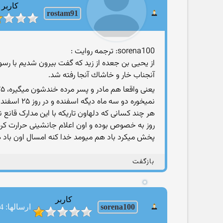
کاربر
rostam91
sorena100: ترجمه روایت :
از يحيى بن جعده از زيد كه گفت بيرون شديم با رسول خ
آنجناب خار و خاشاك آنجا رفته شد.
یعنی واقعا هم مادر و پسر مرده خندشون میگیره، ۲۵ اسفند بوده و تو عربستان راوی گرم تر از اون روز رو بخودش ندیده
نمیخوره دو سه ماه دیگه اسفنده و در روز ۲۵ اسفند یعنی روز غدیر دمای تک تک شهرهای عربستان رو میارم تا ببینن گرما اون موقع چقدر بوده
پخش میکرد باد هم میومد خدا کنه امسال اون باد هم
بازگفت
کاربر
sorena100
ارسالها: 104