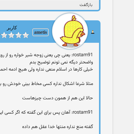
بازگفت
کاربر
ametis
rostam91: یعنی چی یعنی زوجه شیر خواره ر
واضحتر دیگه نمی تونم توضیح بدم
خیلی کارها در اسلام منعی نداره ولی هیچ ادمه احمق
متلا شرعا اشکال نداره کسی مخاط بینی خودش رو بخو
حالا این هم از همون دست چیزهاست
rostam91: آهان پس برای این گفته که اگر کسی این کار رو با زوجه شیرخوارش کرد گناهی مرتکب نشده!
گفته منع نداره منتها خدا عقل هم داده