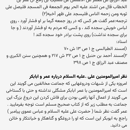
عبد الرزاق عن معمر عن الاعمش عن مسیب بن رافع أن عمر بن
الخطاب قال من اشتد علیه الحر یوم الجمعة فی المسجد فلیصل على
ثوبه ومن زحمه الناس فلیسجد على ظهر أخیه(۲)
ترجمه:عمر گفت هر کس که در روز جمعه گرما بر او فشار آورد ، روی
لباس خویش سجده کند ، و کسی که مردم به او فشار آوردند ( و جا
برای سجده نداشت) روی پشت برادر خود سجده کند !
اسناد:
۱)مسند الطیالسی ج ۱ ص ۱۳ ش ۷۰
۲)مسند أحمد بن حنبل ج ۱ ص ۳۲ ش ۲۱۷ و همچنین سنن الکبری و
مصنف عبد الرزاق ج ۱ ص ۳۹۸
نظر امیرالمومنین علی .علیه السلام درباره عمر و ابابکر
امروزه یکی از شبهات ودروغهایی که جماعت مخالفین می گویند این
است که امیرالمومنین با عمر ابابکر مشگلی نداشته و حتی با گستاخی
می گویند از اعمال آنها راضی بودن برای فاش کردن این دروغ بزرگ این
جماعت به مطلب زیر که از کتاب صحیح مسلم است توجه بفرمایید .
عمر گفت نظر شما ( حضرت علی علیه السلام و عباس عموی پیامبر )
راجع به ابوبکر این است که او را دروغگو و گناهکار و خیانتکار و خائن
می دانید.