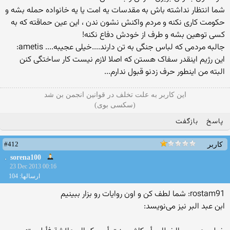
شما انتظار نداشته باش به مقدسات یه امت یا یه خانواده حمله بشه و
حکومت کاری نکنه و مردم واکنش نشون ندن ، این عین حماقته که به
کسی توهین بشه و طرف از خودش دفاع نکنه!
جالبه مردمی که لباس جنگی به تن دارند....خیلی عجیبه.... ametis:
این رژیم اینقدر سفاک هستن که اصلا لازم نیست کار ساختگی کنن
البته من اینطور حرف زدنو قبول ندارم...
این کاربر به علت تخلف در قوانین انجمن بن شد
(سکسی بوی)
پاسخ
بازگفت
#412
کاربر
sorena100
23 Dec 2013 00:16
ارسالها: 104
rostam91: شما لطف کن و اون روایات رو بزار ببینیم
ابن عبد البر نيز مى‌نويسد: