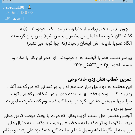
sorena100
23 Dec 2013 00:28
ارسالها: 104
...چون زینب دختر پیامبر از دنیا رفت رسول خدا فرمودند : ((به
گذشتگان خوب ما عثمان بن مظعون ملحق شو)) پس زنان گریستند
آنگاه عمربا تازیانه اش ایشان رامیزد (که چرا گریه می کنید)
پیامبر دست عمر را گرفتند به او فرمودند : ای عمر این کارا را مکن و...
مسند احمد ج۲ ص۵۳۱ش ۲۱۲۷
عمربن خطاب آتش زدن خانه وحی
این مطلب به دو دلیل قرار میدهم اول برای کسانی که می گویند آتش
زدنی در کار نبوده و فقط تهدید بوده دوم برای اشخاصی که می گویند
چرا امیرالمومنین دفاعی نکرد در اینجا کاملا معلوم که حضرت مامور به
صبر بودن و...
آلوسی مفسر اهل سنت گوید: زمانی که مردم باابوبکر بیعت کردن وعلی
بیعت نکرد، ابوبکر قنفذ را به محضر علی فرستاد وگفت: به دنبال علی
برو و به او بگو خلیفه رسول خدا رااجابت کن. قنفذ نزد علی رفت و پیغام