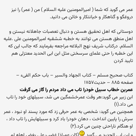
عمر می گوید که شما ( امیرالمومنین علیه السلام ) من ( عمر) را نیز
دروغگو و گناهکار و خیانتکار و خائن می دانید.
دوستانی که اهل تحقیق هستن و دنبال تعصبات جاهلانه نیستن و
اهل منطق هستن می توانند به خطبه ششقیه امیرالمومنین علی .علیه
السلام. درکتاب شریف نهج البلاغه مراجعه بفرمایند که جالب این که
این خطبه را حتی علمای سرسختی مثل ابن ابی الحدید معتزلی هم
تایید کردن
کتاب صحیح مسلم – کتاب الجهاد والسیر – باب حکم الفیء –
صفحه ۸۸۵ – حدیث۱۷۵۷
عمربن خطاب سبیل خودرا تاب می داد مردم را گاز می گرفت
ابن زبیر می گوید:هر وقت عمرخشمگین می شد، سبیلهای خود را تاب
می داد.(۱)
همچنین می گوید: شخصی به عمر حرفی زد که مورد پسند او نبود ، عمر
سرش را پایین انداخت ، دهان خودرا باد کرد و سبیلهایش را تاب داد ،
او هنگام ناراحتی چنین می کرد.(۲)
و ابن ابی الحدید می گوید
(کان عمراذا غضب علی بغض اهله لم