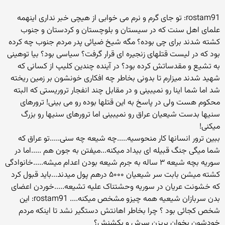
rostam91: تو جای گرم و نرم می خوابی از هیچی خبر نداری اینهمه
علمای اهل سنت که در سیستان و بلوچستان و کردستان و جنوب
کشته شدند برای چی بوده؟ مگه شیخ ضیائی پدر مردم جنوب چه کرده
بود که در لیست قتلهای زنجیره ای قرار گرفت؟ سیاسی بود؟ بیا توهینی
به تشیع و مقدساتش کرده بود؟ در آینده چندین کلیپ از کسانی که
شهید شدند میزارم تا بدونی بخاطر چه افکاری خونشون بر زمین ریخته
شد اما شما اینا رو نمیبینی و در مقابل چند انفجار تروریستی که البته
محکوم هست ولی در پاسخ به این قتلها بوده رو می بینی! ترورهای
سنیها بدست شیعیان عراق رو نمیبینی اما ترورهای سنیها رو بزرگ
میکنی!
ببین ترور انسانها کار منحوسیه.....چه شیعه چه سنی.....تو عراق که
شما میگی جنگ قبیله ای بیداد میکنه...میفتن به جون هم .....اما در
سوریه بچه شیعه ۳ ساله به جرم شیعه بودن اعدام میشه.....خانوادگی
کشته میشن بابت سر شیعیان ۵۰۰۰ درهم پول میدند...باید قبول کرد
که خشونت عریان در سوریه وحشتناک علیه تشیعه.....خوردن اعضای
بدن سربازان شیعیه همه چیزو مشخص میکنه.... rostam91: این
شخص کجائی بود ؟ چرا بخاطر اهانتش دستگیر نشد تا اینکه مردم
خودشون بخوان بریزن سرش و بکشنش؟