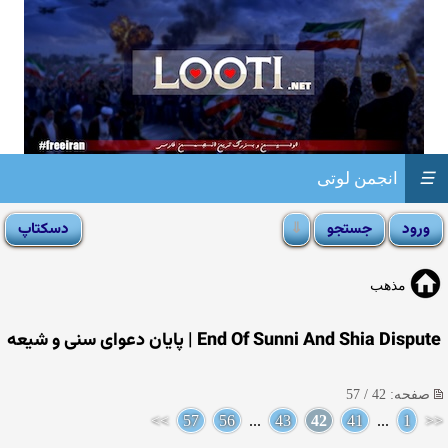
☰
انجمن لوتی
مذهب
End Of Sunni And Shia Dispute | پایان دعوای سنی و شیعه
صفحه: 42 / 57
>>
57
56
...
43
42
41
...
1
<<