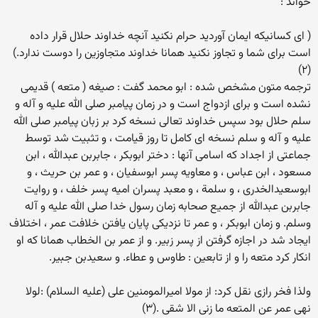
خواند :
( ای کسانیکه ایمان آوردید حرام نکنید آنچه خداوند حلال قرار داده
است برای شما و تجاوز نکنید همانا خداوند متجاوزین را دوست ندارد.)
(۲)
ترجمه متون مشخص شده : ابو محمد گفت : صیغه ( متعه ) قدیمی
نشده است و برای ازدواج است و در زمان پیامبر صلی الله علیه و آله و
سلم حلال بود سپس خداوند تعالی نسخه کرد بر زبان پیامبر صلی الله
علیه و آله و سلم نسخه ای کامل تا روز قیامت ، و تثبیت شد توسط
جماعتی از اجداد که اسامی آنها : دختر ابوبکر ، جابربن عبدالله ، ابن
مسعود ، ابن عباس ، و معاویه پسر ابوسفیان ، و عمر بن حریث ، و
ابوسعیدالخدری ، و سلمة ، و معبد پسران امیه پسر خلف ، و روایت
جابربن عبدالله از جمیع صحابه زمان رسول خدا صلی الله علیه و آله
وسلم. و زمان ابوبکر ، و عمر تا نزدیکی پایان یافتن خلافت عمر ، اختلاف
ایجاد شد در اجازه گرفتن از پسر زبیر. و از عمر بن الخطاب همانا که او
انکار کرد متعه را و از تابعین : طاوس و عطاء. و سعیدبن جبیر.
ولذا فخر رازی نقل کرد: از مولا امیرالمومنین علی (علیه السلام) :لولا
نهی عمر عن المتعه ما زنی الا شقی .(۳)