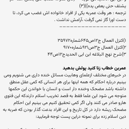
یشتف حتی یعض یده))(۳)
ترجمه : هر وقت عمربه یکی از افراد خانواده اش غضب می کرد، تا
دست اورا گاز نمی گرفت ،آرامش نداشت .
—————————————————–
۱)کنزل العمال ج۱۲ص۶۴۵شماره۳۵۹۷۲
۲)کنزل العمال ج۳ص۹۲۱شماره۹۱۷۰
۳)شرح نهج البلاغه ابن ابی الحدیدج۱۲ص۴۴
عمربن خطاب زنا کنید پولش بدهید
در خبرهای مختلف ازعلمای وهابیت مسائل خنده داری می شنویم ومی
بینیم درباره احکام که همه اینها برای هر انسانی که کمی عقل منطق
داشته باشد مضحک وخنده دار است و انسان با خواندن این حکمها
متوجه می شود این علما فقط به قصد تخریب اسلام دارندکه این فتوی
هارو صادر می کنند ولی اگر کمی تحقیق کنیم می بینیم این احکام
مضحک ریشه دارد در کل تاریخ و این افراد بدعت گذار بودن که ضربه به
دین اسلام زده برای نمونه دراین پست توجه فرمایید: