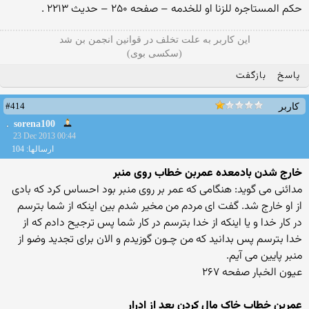
حکم المستاجره للزنا او للخدمه – صفحه ۲۵۰ – حدیث ۲۲۱۳ .
این کاربر به علت تخلف در قوانین انجمن بن شد
(سکسی بوی)
پاسخ
بازگفت
#414
کاربر
sorena100
23 Dec 2013 00:44
ارسالها: 104
خارج شدن بادمعده عمربن خطاب روی منبر
مدائنی می گوید: هنگامی که عمر بر روی منبر بود احساس کرد که بادی
از او خارج شد. گفت ای مردم من مخیر شدم بین اینکه از شما بترسم
در کار خدا و یا اینکه از خدا بترسم در کار شما پس ترجیح دادم که از
خدا بترسم پس بدانید که من چـون گوزیدم و الان برای تجدید وضو از
منبر پایین می آیم.
عیون الخبار صفحه ۲۶۷
عمربن خطاب خاک مال کردن بعد از ادرار