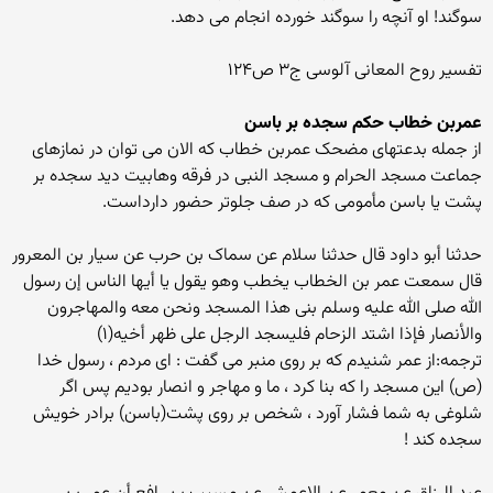
سوگند! او آنچه را سوگند خورده انجام می دهد.
تفسیر روح المعانی آلوسی ج۳ ص۱۲۴
عمربن خطاب حکم سجده بر باسن
از جمله بدعتهای مضحک عمربن خطاب که الان می توان در نمازهای
جماعت مسجد الحرام و مسجد النبی در فرقه وهابیت دید سجده بر
پشت یا باسن مأمومی که در صف جلوتر حضور دارداست.
حدثنا أبو داود قال حدثنا سلام عن سماک بن حرب عن سیار بن المعرور
قال سمعت عمر بن الخطاب یخطب وهو یقول یا أیها الناس إن رسول
الله صلى الله علیه وسلم بنى هذا المسجد ونحن معه والمهاجرون
والأنصار فإذا اشتد الزحام فلیسجد الرجل على ظهر أخیه(۱)
ترجمه:از عمر شنیدم که بر روی منبر می گفت : ای مردم ، رسول خدا
(ص) این مسجد را که بنا کرد ، ما و مهاجر و انصار بودیم پس اگر
شلوغی به شما فشار آورد ، شخص بر روی پشت(باسن) برادر خویش
سجده کند !