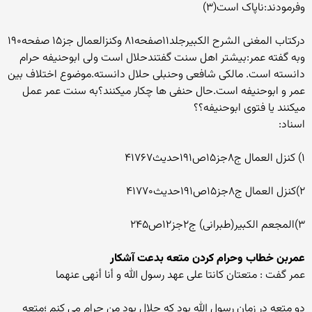
وفرمودند:ناپاک است(۳)
درکتاب المغنی الشرح الکبیرجلد۱۱صفحه۸۱ وکنزالعمال جز۱۵ صفحه۱۹۰
وبه گفته عمر:بیشتر اهل سنت گفتندحلال است ولی ابوحنیفه حرام
دانسته است. مالکی شافعی وحنبلی حلال دانسته.موضوع اختلاف بین
عمر و ابوحنیفه است.حال حنفی ها چکار میکنند؟به سنت عمر عمل
میکنند یا فتوی ابوحنیفه؟؟
اسناد:
۱) کنزل العمال ج۸جز۱۵ص۱۹۱حدیث۴۱۷۶۷
۲)کنزل العمال ج۸جز۱۵ص۱۹۱حدیث۴۱۷۷۰
۳)المجعم الکبیر(طبرانی) ج۲جز۱۲ص۲۴۵
عمربن خطاب وحرام کردن متعه بدعت آشکار
عمر گفت : متعتان کانتا علی عهد رسول الله و أنا أنهی عنهما
دو متعه در زمان رسول الله بود که حلال بود من حرام می کنم ؛متعه