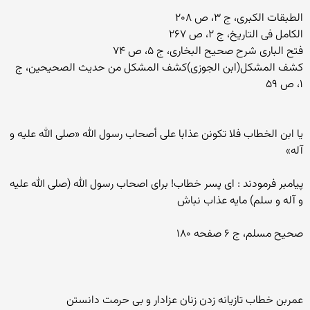
الطبقات الکبرى، ج ۳، ص ۲۰۸
الکامل فی التاریخ، ج ۲، ص ۲۶۷
فتح الباری شرح صحیح البخاری، ج ۵، ص ۷۴
کشف المشکل(ابن الجوزی)کشف المشکل من حدیث الصحیحین، ج
۱، ص ۵۹
یا ابن الخطاب فلا تکونن عذابا على أصحاب رسول الله «صلى الله علیه و
آله»
پیامبر فرمودند : ای پسر خطاب! برای اصحاب رسول الله (صلی الله علیه
و آله و سلم) مایه عذاب نباش
صحیح مسلم، ج ۶ صفحه ۱۸۰
عمربن خطاب تازیانه زدن زنان عزادار و بی حرمت دانستن