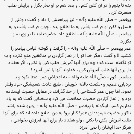
بده تا پدرم را در آن کفن کنم . و بعد هم بر او نماز بگزار و برایش طلب
مغفرت کن .
پیغمبر – صلّى اللّه علیه وآله - نیز پیراهنش را داد و گفت : وقتى از
غسل و کفن او فراغت یافتى به ما اطلاع بده . چون فراغت یافت و به
پیغمبر - صلّى اللّه علیه وآله - اطلاع داد، حضرت آمد تا بر وى نماز
بگزارد.
عمر پیغمبر – صلّى اللّه علیه وآله - را گرفت و گوشه لباس پیامبر را
کشید !! و گفت : مگر خدا تو را از نماز گزاردن بر منافقین منع نکرده و به
تو نگفته است که : چه براى آنها آمرزش طلب کنى یا نکنى ، اگر هفتاد
بار براى آنها طلب آمرزش کنى ، خداوند آنها را نمى آمرزد !
پیغمبر اکرم - صلّى اللّه علیه وآله - به اعتراض عمر اعتنا نکرد و با
بردبارى عظیم و حکمت بالغه خویش ، طبق عادت همیشگى خود رفتار
نمود. امّا چون عمر گستاخى را از حد گذراند، در مقابل حضرت ایستاده
بود و از نماز گزاردن حضرت ممانعت مى کرد و سخنانى گفت که به یاد
نداریم کسى اینگونه با پیغمبر - صلّى اللّه علیه وآله - روبرو شده باشد،
ناگزیر حضرت فرمود: اى عمر! کنار برو! به من اطلاع داده اند که براى آنها
طلب آمرزش بکنى یا نکنى ، ولو هفتاد بار براى آنها آمرزش بخواهى ،
هرگز خدا ایشان را نمى آمرزد.