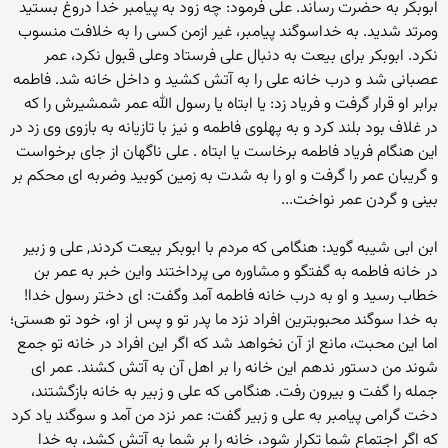
ابوبکر به حضرت رساند. علی فرمود: چه زود به پیامبر خدا دروغ بستید
ومرتد شدید. به خداسوگند پیامبر، غیر ازمن کسی را به خلافت منسوب
نکرد. ابوبکر برای بیعت به دنبال علی فرستاد وعلی قبول نکرد، عمر
عصبانی شد و درب خانه علی را به آتش کشید و داخل خانه شد. فاطمه
برابر او قرار گرفت و فریاد زد: یا ابتاه یا رسول الله عمر شمشیرش را که
در غلاف بود بلند کرد و به پهلوی فاطمه و نیز با تازیانه به بازوی وی زد در
این هنگام فریاد فاطمه برخاست یا ابتاه . علی ناگهان از جای برخواست
و گریبان عمر را گرفت و او را به شدت به زمین کوبید وضربه ای محکم بر
بینی و گردن عمر نواخت...
ابن ابی شیبه گوید: هنگامی که مردم با ابوبکر بیعت کردند, علی و زبیر
در خانه فاطمه به گفتگو و مشاوره می پرداختند واین خبر به عمر بن
خطاب رسید و او به درب خانه فاطمه آمد وگفت: ای دختر رسول خدا!
به خدا سوگند محبوبترین افراد نزد ما پدر تو و پس از او، خود تو هستی؛
اما این محبت، مانع از آن نخواهد شد که اگر این افراد در خانه تو جمع
شوند من دستور ندهم این خانه را بر اهل آن به آتش کشند. عمر ای
جمله را گفت و بیرون رفت. هنگامی که علی و زبیر به خانه بازگشتند،
دخت گرامی پیامبر به علی و زبیر گفت: عمر نزد من آمد و سوگند یاد کرد
که اگر اجتماع شما تکرار شود، خانه را بر شما به آتش کشد، به خدا