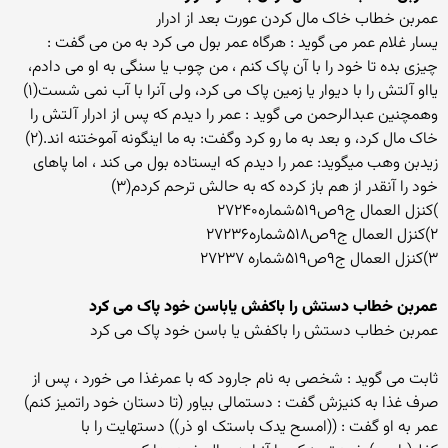
عمربن خطاب خاک مال کردن عورت بعد از ادرار
یسار غلام عمر می گوید : هرگاه عمر بول می کرد به من می گفت :
چیزی بده تا خود را با آن پاک کنم ، من چوب یا سنگی به او می دادم،
یااو آلتش را با دیوار یا زمین پاک می کرد، ولی آنرا با آب نمی شست(۱)
وهمچنین عبدالرحمن می گوید : عمر را دیدم که پس از ادرار آلتش را
خاک مال کرد، و بعد به ما رو کرد وگفت: به ما اینگونه آموختنه اند.(۲)
زیدبن وهب میگوید: عمر را دیدم که ایستاده بول می کند ، اما پاهای
خود را آنقدر از هم باز کرده که به حالش ترحم کردم(۳)
)کنزل العمال ج۹ص۵۱۹شماره۲۷۲۴۰
۲)کنزل العمال ج۹ص۵۱۸شماره۲۷۲۳۶
۳)کنزل العمال ج۹ص۵۱۹شماره ۲۷۲۳۷
عمربن خطاب دستش را باکفش یاباسن خود پاک می کرد
عمربن خطاب دستش را باکفش یا باسن خود پاک می کرد
ثابت می گوید : شخصی به نام جارود که با عمرغذا می خورد ، پس از
صرف غذا به کنیزش گفت : دستمالی بیاور (تا دستان خود راتمیز کنم)
عمر به او گفت : ((امسح یدک باستک او ذر)) دستهایت را با