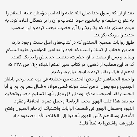
بعد از آن که رسول خدا صلى الله علیه وآله امیر مؤمنان علیه السلام را
به عنوان خلیفه و جانشین خود انتخاب و آن را بر همگان اعلام کرد، به
مردم دستور داد که یکى یکى با آن حضرت بیعت کرده و این منصب
جدید را تبریک بگویند.
طبق روایات صحیح السندى که در کتاب‌هاى اهل سنت وجود دارد،
عمربن خطاب از کسانى است که خود را به امیر المؤمنین علیه السلام
رساند و پس از بیعت با آن حضرت، منصب جدیدش را تبریک گفت.
که ما این مطلب از ذهبی، در کتاب سیر اعلام النبلاء ج۱۹ ص ۳۲۸ که
اوهم از غزالی نقل کرده دراینجا بیان می کنیم
واجمع الجماهیر على متن الحدیث من خطبته فی یوم عید یزحم باتفاق
الجمیع وهو یقول: « من کنت مولاه فعلی مولاه » فقال عمر بخ بخ یا أبا
الحسن لقد أصبحت مولای ومولى کل مولى فهذا تسلیم ورضى وتحکیم
ثم بعد هذا غلب الهوى تحب الریاسة وحمل عمود الخلافة وعقود
النبوة وخفقان الهوى فی قعقعة الرایات واشتباک ازدحام الخیول وفتح
الأمصار وسقاهم کأس الهوى فعادوا إلى الخلاف الأول: فنبذوه وراء
ظهورهم واشتروا به ثمناً قلیلا.