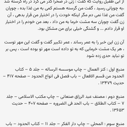
از ابی طفیل روایت که گفت : زنی در صحرا گذر می کرد در راه گرسنه شد
،به چوپانی رسید ، گفت من گرسنه هستم کمی به من غذا بده ، چوپان
گفت من غذا نمی دم مگر اینکه خودت را در اختیار من قرار بدهی ، آن
زن گفت چوپان سه مشت خرما به من داد ، بعد من خودم را در اختیار
او قرار دادم ... و گشنگی خیلی برای من مشکل بود.
آن زن این خبر را به عمر رساند ، عمر تکبیر گفت و گفت این مهر توست
، هر یک مشت خرمایی که به تو داده است مهر تو بوده است ، پس بر
تو نباید حدی زده شود
منبع اول : کنز العمال – چاپ موسسه الرساله – جلد ۵ – کتاب
الحدود من قسم الافعال – باب فصل فی انواع الحدود – صفحه ۴۱۷ –
حدیث ۱۳۴۷۹ .
منبع دوم : مصنف عبد الرزاق صنعانی – چاپ مکتب الاسلامی – جلد
۷ – کتاب الطلاق – باب الحد فی الضروره – صفحه ۴۰۷ – حدیث
۱۳۶۵۳ .
منبع سوم : المحلی – چاپ دار الفکر – جلد ۱۱ – کتاب الحدود – باب