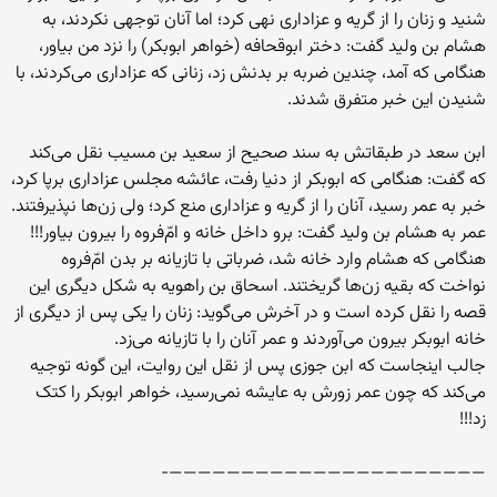
شنید و زنان را از گریه و عزادارى نهى کرد؛ اما آنان توجهى نکردند، به
هشام بن ولید گفت: دختر ابوقحافه (خواهر ابوبکر) را نزد من بیاور،
هنگامى که آمد، چندین ضربه بر بدنش زد، زنانى که عزادارى مى‌کردند، با
شنیدن این خبر متفرق شدند.
ابن سعد در طبقاتش به سند صحیح از سعید بن مسیب نقل مى‌کند
که گفت: هنگامى که ابوبکر از دنیا رفت، عائشه مجلس عزادارى برپا کرد،
خبر به عمر رسید، آنان را از گریه و عزادارى منع کرد؛ ولى زن‌ها نپذیرفتند.
عمر به هشام بن ولید گفت: برو داخل خانه و امّ‌فروه را بیرون بیاور!!!
هنگامى که هشام وارد خانه شد، ضرباتى با تازیانه بر بدن امّ‌فروه
نواخت که بقیه زن‌ها گریختند. اسحاق بن راهویه به شکل دیگرى این
قصه را نقل کرده است و در آخرش مى‌گوید: زنان را یکى پس از دیگرى از
خانه ابوبکر بیرون مى‌آوردند و عمر آنان را با تازیانه مى‌زد.
جالب اینجاست که ابن جوزى پس از نقل این روایت، این گونه توجیه
مى‌کند که چون عمر زورش به عایشه نمى‌رسید، خواهر ابوبکر را کتک
زد!!!
——————————————————————-