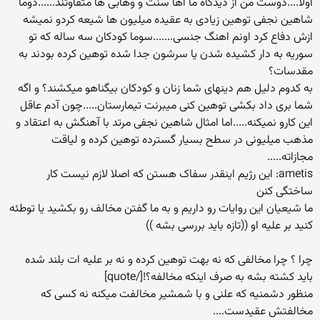
اولا....دوست من از دیدگاه ما اها سنت و وهابی ها متفاوتند......دوما
شاهین نجفی توهین زیادی به عقیده میلیون ها شیعه کردو نمیشه
ازش دفاع کرد اونم اهنگ جنسی.......سوما کودکان سه ساله که تو
سوریه به دار کشیده شدن یا سرشون جدا شده توهین کرده بودند به
مقدسات؟
به کدوم دلیل هم دینهای شما زنان و کودکان بیگناهو میکشند؟ و اگه
شما بری داد بکشی توهین کنی میبرنت تیمارستان.....چون آدم عاقل
این کارو نمیکنه.....اما امثال شاهین نجفی مرتد با آهنگش به اعتقاد و
مذهب میلیونی در سطح بسیار گسترده توهین کرده و لیاقت
مجازاته.....
ametis: این رژیم اینقدر سفاک هستن که اصلا لازم نیست کار
ساختگی کنن
ما شیعیان این روایات رو داریم و به ما گفتن مخالف رو بکشید یا توطئه
کنید بر علیه او ((تازه باید بررسی بشه ))
چرا ؟ چرا مخالفی که نه بهت توهین کرده و نه بر علیه ات بلند شده
باید کشته بشه به صرف اینکه مخالفه؟![/quote]
منظور دشمنیه که علنی و با شمشیر مخالفت میکنه نه کسی که
مخالفتش عقیدست....