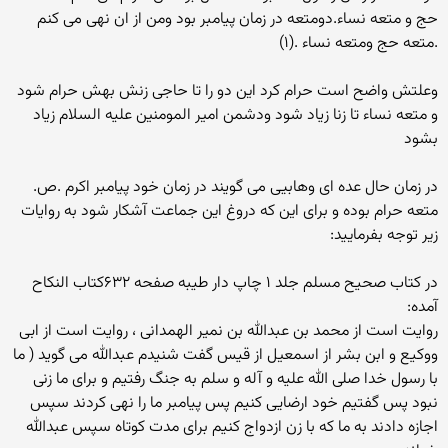
حج و متعه نساء.دومتعه در زمان پیامبر بود ومن از ان نهی می کنم
.متعه حج ومتعه نساء .(۱)
وعلتش واضح است حرام کرد این دو را تا حاجی زنش بهش حرام شود
و متعه نساء تا زنا زیاد شود ودشمن امیر المومنین علیه السلام زیاد
بشود
در زمان حال عده ای وهابیی می گویند در زمان خود پیامبر اکرم .ص.
متعه حرام بوده و برای این که دروغ این جماعت آشکار شود به روایات
زیر توجه بفرمایید:
در کتاب صحیح مسلم جلد ۱ چاپ دار طیبه صفحه ۶۳۲کتاب النکاح
آمده:
روایت است از محمد بن عبدالله بن نمیر الهمدانی ، روایت است از ابی
ووکیع و ابن بشر از اسمعیل از قیس گفت شنیدم عبدالله می گوید ( ما
با رسول خدا صلی الله علیه و آله و سلم به جنگ رفتیم و برای ما زنی
نبود پس گفتیم خود ارضایی کنیم پس پیامبر ما را نهی کردند سپس
اجازه دادند به ما که با زن ازدواج کنیم برای مدت کوتاه سپس عبدالله