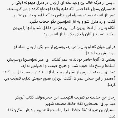
.. پس از مرگ خالد بن ولید عدّه اى از زنان در منزل میمونه (یکى از
همسران رسول خدا صلى الله علیه وآله) اجتماع کرده و مى گریستند.
عمر تازیانه به دست، همراه ابن عبّاس به آنجا آمد و به ابن عبّاس
گفت: وارد منزل شو و به امّ المؤمنین بگو حجاب بگیرد.
آنگاه زنان را از آنجا بیرون کن! ابن عبّاس داخل شد و آنها را بیرون
میکرد. عمر نیز آنان را یکی یکی با تازیانه مى زد.
در این میان که او زنان را مى زد، روسرى از سر یکى از زنان افتاد (و
موهایش پیدا شد)
بعضى که آنجا حاضر بودند به عمر گفتند: اى امیرالمؤمنین! روسریش
افتاده! پاسخ داد خوب شد، او هیچ حرمت و احترامى ندارد.
عبدالرّزاق صنعانى پس از نقل این ماجرا، از استادش معمر نقل مى کند:
{ معمر از این سخن عمر که گفت این زن هیچ حرمتی ندارد، تعجّب مى
کرد.}
رجال این حدیث در تقریب التهذیب ابن حجر:مؤلف کتاب أبوبکر
عبدالرزاق الصنعانی: ثقة حافظ مصنف شهیر
سفیان بن عیینة: ثقة حافظ نقیة إمام حجة عمروبن دینار المکی: ثقة
ثبت