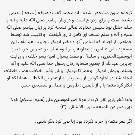
ترجمه متون مشخص شده : ابو محمد گفت : صیغه ( متعه ) قدیمی
نشده است و برای ازدواج است و در زمان پیامبر صلی الله علیه و آله و
سلم حلال بود سپس خداوند تعالی نسخه کرد بر زبان پیامبر صلی الله
علیه و آله و سلم نسخه ای کامل تا روز قیامت ، و تثبیت شد توسط
جماعتی از اجداد که اسامی آنها : دختر ابوبکر ، جابربن عبدالله ، ابن
مسعود ، ابن عباس ، و معاویه پسر ابوسفیان ، و عمر بن حریث ، و
ابوسعیدالخدری ، و سلمة ، و معبد پسران امیه پسر خلف ، و روایت
جابربن عبدالله از جمیع صحابه زمان رسول خدا صلی الله علیه و آله
وسلم. و زمان ابوبکر ، و عمر تا نزدیکی پایان یافتن خلافت عمر ، اختلاف
ایجاد شد در اجازه گرفتن از پسر زبیر. و از عمر بن الخطاب همانا که او
انکار کرد متعه را و از تابعین : طاوس و عطاء. و سعیدبن جبیر.
ولذا فخر رازی نقل کرد: از مولا امیرالمومنین علی (علیه السلام) :لولا
نهی عمر عن المتعه ما زنی الا شقی .(۳)
اگر عمر متعه را حرام نکرده بود زنا نمی کرد مگر شقی ..