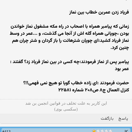
فریاد زدن عمربن خطاب بین نماز
زمانی که پیامبر همراه با اصحاب در راه مکه مشغول نماز خواندن
بودن ،چوپانی همراه گله اش از آنجا می گذشت، و ...عمر در وسط
نماز فریاد کشید:ای چوپان شترهاتت را باز گردان و شتر چران هم
چنین کرد.
پیامبر پس از نماز فرمودند:چه کسی در بین نماز فریاد زد؟ گفتند :
عمر بود
حضرت فرمودند :ای زاده خطاب گویا تو هیچ نمی فهمی!!؟
کنزل العمال ج۸ ص۲۰۸ شماره ۲۲۵۸۱
این کاربر به علت تخلف در قوانین انجمن بن شد
(سکسی بوی)
پاسخ
بازگفت
#413
کاربر