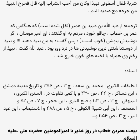
شربة فقال أسقونی نبیذا وکان من أحب الشراب إلیه قال فخرج النبیذ
من جرحه مع صدید الدم .
ترجمه: از عبد الله بن عبید بن عمیر (نقل شده است) که هنگامی که
عمر بن خطاب ، چاقو خورد ، مردم به او گفتند : ای امیر مومنان ، اگر
نوشیدنی بنوشی (خوب است ) ؛ پس گفت : به من نبیذ دهید !!! و نبیذ
از دوستداشتنی ترین نوشیدنی ها در نزد وی بود . عبد الله گفت : نبیذ از
زخم وی همراه با لخته های خون خارج شد .
اسناد:
الطبقات الکبرى ، محمد بن سعد ، ج ۳ ، ص ۳۵۴ و تاریخ مدینة دمشق
، ابن عساکر ، ج ۴۴ ، ص ۴۳۰ و با کمی تفاوت در : السنن الکبرى ،
البیهقی ، ج ۳ ، ص ۱۱۳ و فتح الباری ، ابن حجر ، ج ۷ ، ص ۵۲ و
المصنف ، ابن أبی شیبة الکوفی ، ج ۵ ، ص ۴۸۸ و الاستیعاب ، ابن عبد
البر ، ج ۳ ، ص ۱۱۵۴ و...
بیعت عمربن خطاب در روز غدیر با امیرالمومنین حضرت علی .علیه
السلام