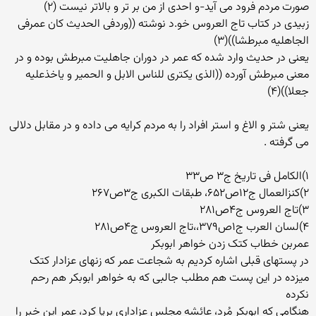
صورت مردم فرود می آید-و احدی از من بر تر و بالاتر نیست (۲)
زبیدی در کتاب تاج العروس خو.د نوشته ((وردفی الحدیث کان عمرفی
الجاهلیه مبرطشا))(۳)
یعنی در حدیث وارد شده که عمر در دوران جاهلیت مبرطش بوده و در
معنی مبرطش آورده ((الذی یکتری للناس الابل و الحمیر و یاخذعلیه
جعلا))(۴)
یعنی شتر و الاغ و استر افراد را به مردم کرایه می داده و در مقابل دلالی
می گرفته .
۱)الکامل فی تاریخ ج۳ ص۳۳
۲)کنزالعمال ج۱۲ص۶۵۲، طبقات الکبری ج۳ص۲۶۷
۳)تاج العروس ج۴ص۲۸۱
۴)لسان العرب ج۱ص۳۷۹،،تاج العروس ج۴ص۲۸۱
عمربن خطاب کتک زدن خواهر ابوبکر
در پستهای قبلی اشاره کردیم به شجاعت عمر که زنهای عزادار کتک
میزده در این پست هم مطلب جالبی که به خواهر ابوبکر هم رحم
نکرده
هنگامى که ابوبکر مُرد، عائشه مجلس عزادارى برپا کرد، عمر این خبر را