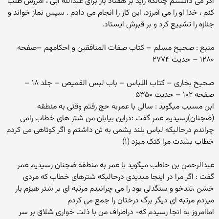
اگر مى دانستم چنانکه زاید بر هفتاد بار براى عبداللّه ابى ، آمرزش طلب
کنم ، خدا او را مى آمرزد، این کار را انجام مى دادم . سپس نماز خواند و
جنازه را تشییع کرد و بر قبرش ایستاد.
منبع : صحیح مسلم – کتاب صفات المنافقین و احکامهم –صفحه
۱۲۸۰ – حدیث ۲۷۷۴
صحیح بخاری – کتاب اللباس – باب لبس القمیص – جلد ۱۸ –
صفحه ۱۰۲ – حدیث ۵۳۵۰
ابن مسیب میگوید : سالی با عمربه حج رفتم وقتی به منطقه
(ضجنان)رسیدیم عمر گفت :دراین بیابان من شتر های خطاب رامی
چراندم درحالیکه لباس بلند پشمی به تن داشتم و اگر کوتاهی می کردم
خطاب بشدت مرا کتک میزد (۱)
عبدالرحمن بن حاطب میگوید با عمر به منطقه ضجنان رسیدیم عمر
گفت : اگر مرا در اینجا میدیدی درحالیکه شترهای خطاب که مردی
خشن ،تندخو و سنگدلی بود را می چرانیدم مرتبه ای بر شتر هیزم بار
میزدم مرتبه ای دیگر برگ درختان را جمع می کردم
اماامروز به انجا رسیدم که- دراطراف من با ذلت خواری شلاق بر سر