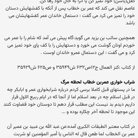
کفل(باسن) خود تمیز کن یا آنرا به حال خود رها کن.
عاصم نقل می کند که عمر بن خطاب پس از آنکه با کفشهایش دستان
خود را تمیز می کرد می گفت : دستمال خاندان عمر کفشهایشان می
باشد
همچنین سائب بن یزید می گوید:گاه پیش می آمد که شام را با عمر می
خوردم اونان گوشت می خورد و دستهایش را با کف پای خود تمیز می
کرد و می گفت : این دستمال عمرو خاندان اوست .
از کتاب :کنز العمال ج۱۲ص۶۳۲ ش۳۵۹۴۹ و ص۶۲۵ ش۳۵۹۲۹
شراب خواری عمربن خطاب لحظه مرگ
ما در پستهای قبل کاملا برسی کردم درباره شرابخواری عمر و ابابکر چه
در قبل اسلام چه در بعد اسلام اما از آنجا که در ایام ربیع الاول قرار
داریم دیدم بد نیست این مطلب قرار دهم تا دوستان خود قضاوت کنند
این موجود تا لحظه آخر چکاره بوده و ...
در کتاب معتبر الطبقات الکبری آمده:عن عبد الله بن عبید بن عمیر أن
عمر بن الخطاب لما طعن قال له الناس یا أمیر المؤمنین لو شربت