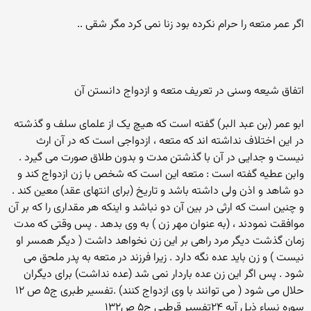
اگر عمر متعه را حرام نکرده بود زنا نمی کرد مگر شقی ..
اتفاق شیعه وسنی در تعریف متعه و ازدواج دانستن آن
ابو عمر (بن عبد البر) گفته است که هیچ یک از علمای سلف و گذشته
در این اختلاف نداشته اند که متعه ، ازدواجی است که در آن ارث
نیست و جدایی در آن با گذشتن مدت و بدون طلاق صورت می گیرد .
وابن عطیه گفته است : متعه این است که شخص با زن ازدواج کند و
دو شاهد و اذن ولی داشته باشد و تاریخ (برای انتهای عقد) معین کند .
و چنین است که ارثی در بین آن دو نباشد و اینکه هر مقداری را که بر آن
موافقت نمودند ، (به عنوان مهر زن ) به وی بدهد . پس وقتی که مدت
زمان گذشت دیگر مرد راهی بر این زن نخواهد داشت ( دیگر همسر او
نیست ) و زن باید عده نگه دارد . زیرا فرزند در متعه به پدر ملحق می
شود . پس اگر این زن عده باردار نمی شد (عده نداشت) برای دیگران
حلال می شود ( می توانند با وی ازدواج کنند) .تفسیر طبری ج۵ ص ۱۲
سوره نساء ذیل آیه ۲۴تفسیر قرطبی ج۵ ص۱۳۲