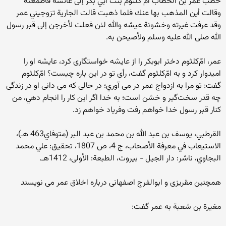
خطب عمر بن الخطاب أم كلثوم بنت أبي بكر إلى عائشة فأطمعته
وقالت أين المذهب بها عنك فلما ذهبت قالت الجارية تزوجيني عمر
وقد عرفت غيرته وخشونة عيشه والله لئن فعلت لأخرجن إلى قبر رسول
الله صلى الله عليه وسلم ولأصيحن به.
عمر، امّ‌كلثوم دختر ابوبكر را از عايشه خواستگارى كرد، عايشه او را
اميدوار كرد و به امّ‌كلثوم گفت، رأى تو در اين باره چيست؟ امّ‌كلثوم
گفت: تو مرا به ازدواج عمر در مى‌ آوري؛ در حالى كه مى‌ دانى او در زندگى
چه قدر سخت‌گير و خشن است؛ به خدا اگر اين كار را انجام دهي، من
كنار قبر رسول خدا خواهم رفت وفرياد خواهم زد.
القرطبي، يوسف بن عبد الله بن محمد بن عبد البر (متوفاي463 هـ)،
الاستيعاب في معرفة الأصحاب، ج 4، ص 1807، تحقيق: علي محمد
البجاوي، ناشر: دار الجيل - بيروت، الطبعة: الأولى، 1412هـ.
همچنين مقريزى و ابوالفرج اصفهانى درباره اخلاق عمر می نویسند
مغيرة بن شعبة به عمر گفت: