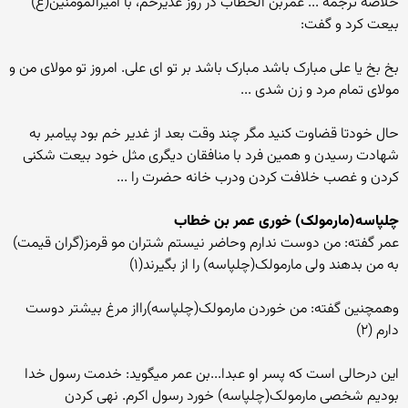
خلاصه ترجمه ... عمربن الخطاب در روز غدیرخم، با امیرالمومنین(ع)
بیعت کرد و گفت:
بخ بخ یا علی مبارک باشد مبارک باشد بر تو ای علی. امروز تو مولای من و
مولای تمام مرد و زن شدی ...
حال خودتا قضاوت کنید مگر چند وقت بعد از غدیر خم بود پیامبر به
شهادت رسیدن و همین فرد با منافقان دیگری مثل خود بیعت شکنی
کردن و غصب خلافت کردن ودرب خانه حضرت را ...
چلپاسه(مارمولک) خوری عمر بن خطاب
عمر گفته: من دوست ندارم وحاضر نیستم شتران مو قرمز(گران قیمت)
به من بدهند ولی مارمولک(چلپاسه) را از بگیرند(۱)
وهمچنین گفته: من خوردن مارمولک(چلپاسه)رااز مرغ بیشتر دوست
دارم (۲)
این درحالی است که پسر او عبدا...بن عمر میگوید: خدمت رسول خدا
بودیم شخصی مارمولک(چلپاسه) خورد رسول اکرم. نهی کردن