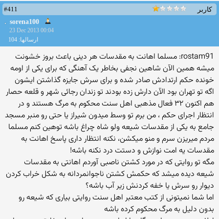
#411
کاربر
sorena100
23 Dec 2013 00:04
ارسالها: 104
rostam91: مسلما اهانت به مقدسات هر دینی باعث بروز خشونت
میشه همین الآن شاهین نجفی بخاطر یک آهنگی که برای یکی از اومه
خونده حکم ارتدادش صادر شده و برای سرش جایزه گذاشتن ایشون
اگه تو تهران بود الآن دارش زده بودند تو زندان رجائی شهر و قلعه حصار
هم اکنون ۳۲ فعال مذهبی اهل سنت محکوم به مرگ هستند و در
انتظار اجرای حکم ، من برم تو وسط میدون شیراز یا حتی رو منبر مسجد
جامع به یکی از مقدسات شیعه ولو شاه چراغ باشه توهین کنم مسلما
مردم میریزن سرم و منو میکشن، نکنه انتظار داری پاسخ اهانت به
مقدسات یه امت نوازش و دستت درد نکنه باشه!
مگه تو روایتی که در مورد کشتن ناصبی آوردم اهانتی به مقدسات
شیعه دیده میشد که حکمش کشتن ناجوانمردانه به شکل خراب کردن
دیوار رو سرش یا خفه کردنش زیر آب باشه؟
اما شما نمیتونی از کتب معتبر اهل سنت روایتی بیاری که شیعه رو
بدون دلیل به مرگ محکوم کرده باشه