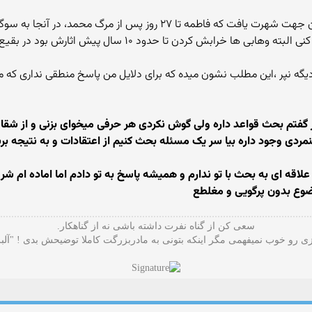
 از مرگ محمد، در آنجا به سوگ می‌نشست و می‌گریست .[۱]
خرابش کردن تا حدود ۱۰ سال پیش اثارش بود در بقیع سمت راست
طلب دیگه نپر ،این مطلب نشون میده که برای دلایل من پاسخ منطقی نداری که 
ر گفتم بحث قواعد داره ولی گوش نکردی هر حرفی میخوای بزنی و از شقای
مردی وجود داره بیا سر یک مسئله بحث کنیم از اعتقادات و به نتیجه بر
اقه ای به بحث با تو ندارم و همیشه پاسخ به تو دادم اما اماده ام
ضوع بدون پرگویی و مغلطع
سعی کن از گناه نفرت داشته باشی نه از گناهکار.
 رو خوب نمیفهمی مگر اینکه بتونی به مادربزرگت کاملا توضیحش بدی ! "آلب