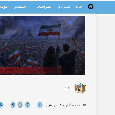
خانه
ثبت نام
نظرسنجی
جستجو
موقع
مذهب
:
« پیشین
1
...
7
8
9
...
6
صفحه 8 از 57