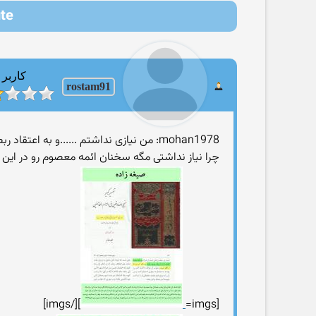
pute
کاربر
rostam91
mohan1978: من نیازی نداشتم ......و به اعتقاد ربطی نداره
چرا نیاز نداشتی مگه سخنان ائمه معصوم رو در این ب
][/imgs]
[imgs=