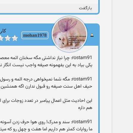
بازگفت
کارب
mohan1978
rostam91: چرا نیاز نداشتی مگه سخنان ائمه معصوم رو در این باره نشنیدی که:
یکی بیاد به این بفهمونه صیغه واجب نیست انگار ن
rostam91: مگه شما نمیخواهی درجه ائمه و رسول الله رو داشته باشی؟!
حیف اهل سنت صیغه رو قبول ندارن اگه همنشین
این احادیث مثل اعمال پیامبر در تعدد زوجات برای 
هم داره
rostam91: سند و مدرک! روی هوا حرف زدن آسونه در ضمن فاطمه ۶ماه بیشتر بعد از پیامبر زنده نیود پس نمیتونسته سالگرد وفات برای پیامبر بگیره!
ما روایات کمتر هم داریم اما هفت و چهل رو که میتون