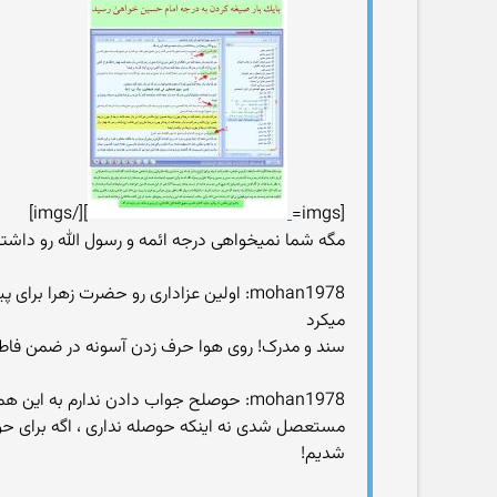
][/imgs]
[imgs=
مگه شما نمیخواهی درجه ائمه و رسول الله رو داشته
mohan1978: اولین عزاداری رو حضرت زهرا 
میکرد
سند و مدرک! روی هوا حرف زدن آسونه در ضمن فاطمه ۶ماه بیشتر بعد از پیامبر زنده نیود پس نمیتونسته سالگرد وفات برای پیامب
mohan1978: حوصلح جواب دادن ندارم به این همه حرف
مستعصل شدی نه اینکه حوصله نداری ، اگه برای 
شدیم!