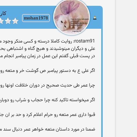
کارب
mohan1978
rostam91: روایت کاملا درسته و کسی منکر و
علی و دیگران مینوشیدند و هیچ گناه و اشتباهی بحس
در پست قبلی گفتم این عمل در زمان پیامبر انجام می
اگر علی ع به دستور پیامبر ص گوشت خر و متعه رو 
چرا عمر طی حدیث صحیح در دوران خلافت اونها ر
اگر میخواسته تاکید کنه چرا حجاب و شراب رو دوباره
قبوا داری عمر متعه رو حرام اعلام کرد و حد بر ان جا
ضمنا در مورد داستان متعه خواهر عمر دنبال سند م