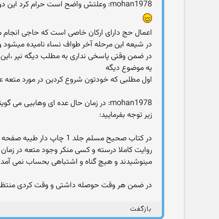
mohan1978: وعلتش واضح است حرام کرد این دو را تا حاجی زنش بهش حرام شود و متعه نساء تا زنا زیاد شود ودشمن امیر المومنین علیه السلام زیاد بشود
اعمال حج دارای ارکان خاصی است که حاجی انجام مید
در شیعه این مرحله آخر طواف نساء نامیده میشود و
در ضمن وقتی پاسخی نداری به مطلب دیگه نپر ،این 
یه موضوع دیگه
اول مطلبی که خودتون شروع کردین در مورد متعه عل
mohan1978: در زمان حال عده ای وهابیی م
زیر توجه بفرمایید:
در کتاب صحیح مسلم جلد 1 چاپ دار طیبه صفحه 632کتاب النکاح آمده:
روایت کاملا درسته و کسی منکر وجود متعه در زمان پ
مینوشیدند و هیچ گناه و اشتباهی بحساب نمی آمد ام
در ضمن هر وقت حوصله داشتی و وقت کردی منتظر
بازگفت