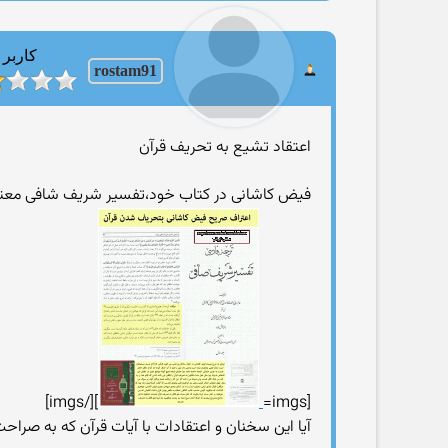
کاربر
rostam91
اعتقاد تشیع به تحریف قرآن
فیض کاشانی در کتاب خود،تفسیر شریف شافی معتقد
][/imgs]
[imgs=
آیا این سخنان و اعتقادات با آیات قرآن که به صراحت