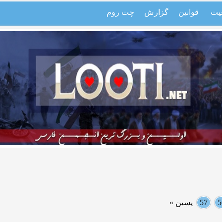
یت
قوانین
گزارش
چت روم
5
57
پسین »