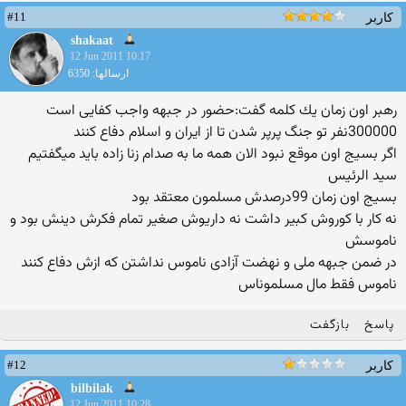
#11
کاربر
shakaat
12 Jun 2011 10:17
ارسالها: 6350
رهبر اون زمان یك كلمه گفت:حضور در جبهه واجب كفایی است
300000نفر تو جنگ پرپر شدن تا از ایران و اسلام دفاع كنند
اگر بسیج اون موقع نبود الان همه ما به صدام زنا زاده باید میگفتیم
سید الرئیس
بسیج اون زمان 99درصدش مسلمون معتقد بود
نه كار با كوروش كبیر داشت نه داریوش صغیر تمام فكرش دینش بود و
ناموسش
در ضمن جبهه ملی و نهضت آزادی ناموس نداشتن كه ازش دفاع كنند
ناموس فقط مال مسلموناس
پاسخ
بازگفت
#12
کاربر
bilbilak
12 Jun 2011 10:28