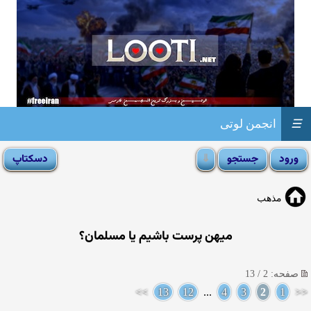
☰
انجمن لوتی
مذهب
میهن پرست باشیم یا مسلمان؟
صفحه: 2 / 13
>>
13
12
...
4
3
2
1
<<