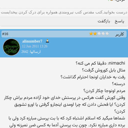
درست بخوانید,کتب مقدس کتب نیرومندی همواره برای درک کردن بیخدایست
پاسخ
بازگفت
#16
کاربر
alinumber7
12 Jun 2011 13:26
ارسالها: 2642
nimachi: دقیقا کم می کنه؟
مثال بابل کوروش گرفت؟
رفت به خدایان اونجا احترام گذاشت؟
درسته؟
مردم اونوجا چکار کردن؟
وقتی کورش گفت هرکس در پرستش خدای خود آزاده مردم براش چکار
کردن؟ ایا فحش دادن که چرا اومدی اینجارو گرفتی یا اورو تشویق
کردن؟
شماها میگید كه اسلام اشتباه كرد كه با بت پرستی مبارزه كرد ولی با
برده داری مبارزه نكرد. چون بت پرستی آدما به كسی ضرر نمیزنه ولی