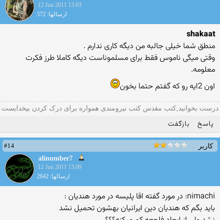
12 Jun 2011 13:03
ارسالها: 572
shakaat
منطق شما خیلی جالبه من دیگه كاری ندارم .
وقتی میگی ناموس فقط برای مسلموناست دیگه كاملا طرز فكرت
معلومه.
اون 2ایه رو كه گفتم حتما بخون
درست بخوانید,کتب مقدس کتب نیرومندی همواره برای درک کردن بیخدایست
پاسخ
بازگفت
#14
کاربر
alinumber7
12 Jun 2011 13:09
ارسالها: 2642
nimachi: در مورد گفته اقا پلیسه در مورد هندیان :
باید بگم که هندیان دین ایرانیان بهشون تحمیل نشد