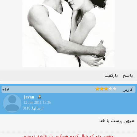
پاسخ
بازگفت
#19
کاربر
javan
12 Jun 2011 15:36
ارسالها: 3118
میهن پرست با خدا
مقصر منم که خیال کردم هیچکس باز عاشق نمیشه