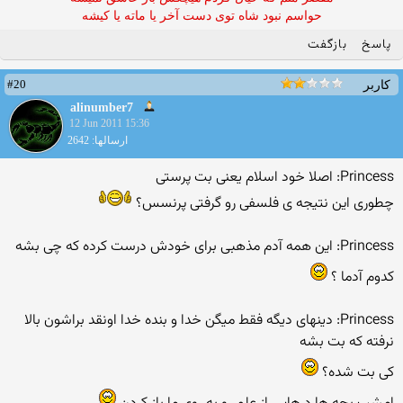
حواسم نبود شاه توی دست آخر یا ماته یا کیشه
پاسخ
بازگفت
#20
کاربر
alinumber7
12 Jun 2011 15:36
ارسالها: 2642
Princess: اصلا خود اسلام یعنی بت پرستی
چطوری این نتیجه ی فلسفی رو گرفتی پرنسس؟
Princess: این همه آدم مذهبی برای خودش درست كرده كه چی بشه
كدوم آدما ؟
Princess: دینهای دیگه فقط میگن خدا و بنده خدا اونقد براشون بالا
نرفته كه بت بشه
كی بت شده؟