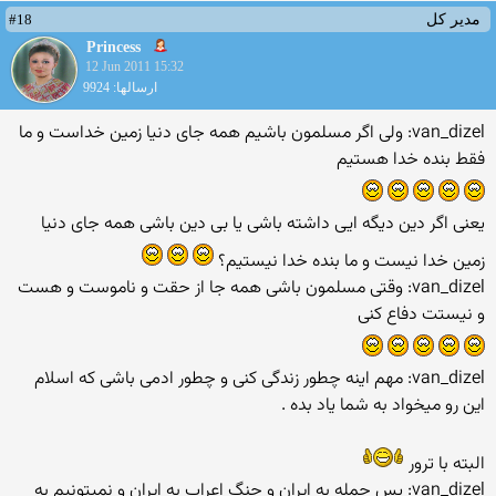
#18
مدیر کل
Princess
12 Jun 2011 15:32
ارسالها: 9924
van_dizel: ولی اگر مسلمون باشیم همه جای دنیا زمین خداست و ما
فقط بنده خدا هستیم
یعنی اگر دین دیگه ایی داشته باشی یا بی دین باشی همه جای دنیا
زمین خدا نیست و ما بنده خدا نیستیم؟
van_dizel: وقتی مسلمون باشی همه جا از حقت و ناموست و هست
و نیستت دفاع كنی
van_dizel: مهم اینه چطور زندگی كنی و چطور ادمی باشی كه اسلام
این رو میخواد به شما یاد بده .
البته با ترور
van_dizel: پس حمله به ایران و جنگ اعراب به ایران و نمیتونیم به