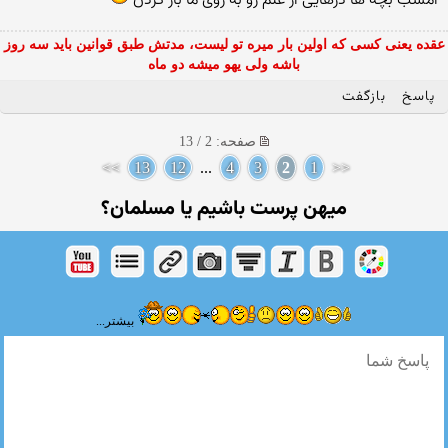
امشب بچه ها درهایی از علم رو به روی ما باز كردن
عقده یعنی کسی که اولین بار میره تو لیست، مدتش طبق قوانین باید سه روز
باشه ولی یهو میشه دو ماه
پاسخ
بازگفت
صفحه: 2 / 13
>>
13
12
...
4
3
2
1
<<
میهن پرست باشیم یا مسلمان؟
بیشتر...