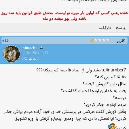
نشد ولی از ابعاد فاجعه کم میکنه؟؟؟
عقده یعنی کسی که اولین بار میره تو لیست، مدتش طبق قوانین باید سه روز
باشه ولی یهو میشه دو ماه
پاسخ
بازگفت
#15
کاربر
nimachi
12 Jun 2011 13:23
ارسالها: 572
alinumber7: نشد ولی از ابعاد فاجعه کم میکنه؟؟؟
دقیقا کم می کنه؟
مثال بابل کوروش گرفت؟
رفت به خدایان اونجا احترام گذاشت؟
درسته؟
مردم اونوجا چکار کردن؟
وقتی کورش گفت هرکس در پرستش خدای خود آزاده مردم براش چکار
کردن؟ ایا فحش دادن که چرا اومدی اینجارو گرفتی یا اورو تشویق
کردن؟