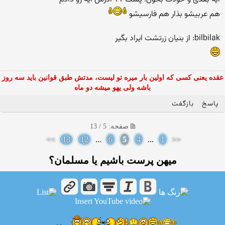
هم عربیشو بذار هم فارسیشو
bilbilak: از بنیان زرتشت ایراد بگیر
عقده یعنی کسی که اولین بار میره تو لیست، مدتش طبق قوانین باید سه روز
باشه ولی یهو میشه دو ماه
پاسخ
بازگفت
صفحه: 5 / 13
>>
13
12
...
6
5
4
...
1
<<
میهن پرست باشیم یا مسلمان؟