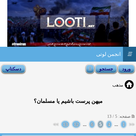
☰
انجمن لوتی
مذهب
میهن پرست باشیم یا مسلمان؟
صفحه: 5 / 13
>>
13
12
...
6
5
4
...
1
<<