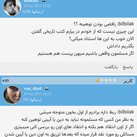
shakaat
14 Jun 2011 13:18
ارسالها: 6350
bilbilak: رافضی بودن توهینه ؟؟
این چیزی نیست که از خودم در بیارم کتب تاریخی گفتن.
الان خوب به این ها استناد میكنی؟
بگذریم داداش
اگر مسلمون واقعی باشیم میهن پرست هم هستیم
پاسخ
بازگفت
#49
کاربر
van_dizel
14 Jun 2011 14:22
ارسالها: 376
bilbilak: ربط داره برادرم از اول بخون متوجه میشی
به نظر من كسی كه مسلمونه نباید به دین یا آیینی توهین كنه
اگر از اون انتقاد هم بكنه و انتقاد های اون رو بررسی كنی میبینزی
مسائلی رو مورد نقد قرار میده كه بعدها تزریق به اون دین یا آیین شدن