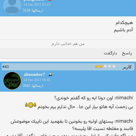
14 Jun 2011 05:25
ارسالها: 5120
هیچكدام
آدم باشیم
من هم خدایی دارم
پاسخ
بازگفت
#43
کاربر
alinumber7
14 Jun 2011 06:41
ارسالها: 2642
nimachi: اون دوتا ایه رو كه گفتم خوندی؟
بی زحمت آیه هاتو بیار این جا . حال ندارم برم بخونم
nimachi: پستهای اولیه رو بخونین تا بفهمید این تاپیك موضوعش
فاسد و مغلطه نسیت اقا پلیسه؟