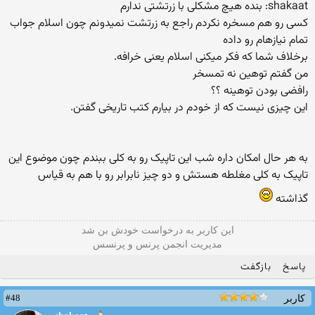
shakaat: بنده هیچ مشكلی با زرتشتی ندارم
كسی رو هم مسخره نكردم راجع به زرتشت نمیدونم چون اسلام جواب
تمام نیازهام رو داده
برخلاف شما كه فكر میكنی اسلام یعنی خرافه.
من گفتم توهین نه تمسخر
رافضی بودن توهینه ؟؟
این چیزی نیست که از خودم در بیارم کتب تاریخی گفتن.
به هر حال امکان داره شب این تاپیک رو به کلی ببندم چون موضوع این
تاپیک به کلی مغلطه هستش و دو چیز نابرابر رو با هم به قیاس
گذاشته
این كاربر به درخواست خودش بن شد
مدیریت انجمن پرنس و پرنسس
پاسخ
بازگفت
#48
کاربر