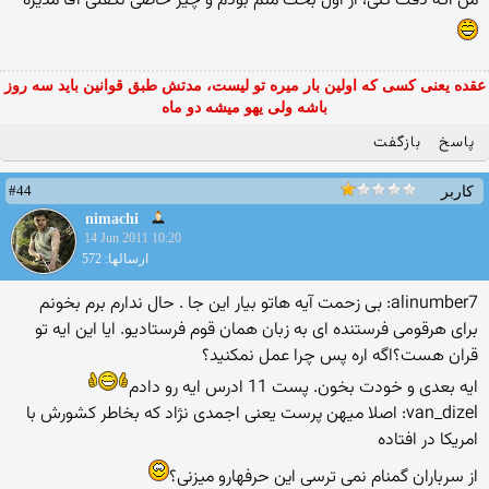
من اگه دقت كنی، از اول بحث منم بودم و چیز خاصی نگفتی آقا مدیره
عقده یعنی کسی که اولین بار میره تو لیست، مدتش طبق قوانین باید سه روز
باشه ولی یهو میشه دو ماه
پاسخ
بازگفت
#44
کاربر
nimachi
14 Jun 2011 10:20
ارسالها: 572
alinumber7: بی زحمت آیه هاتو بیار این جا . حال ندارم برم بخونم
برای هرقومی فرستنده ای به زبان همان قوم فرستادیو. ایا این ایه تو
قران هست؟اگه اره پس چرا عمل نمكنید؟
ایه بعدی و خودت بخون. پست 11 ادرس ایه رو دادم
van_dizel: اصلا میهن پرست یعنی اجمدی نژاد كه بخاطر كشورش با
امریكا در افتاده
از سرباران گمنام نمی ترسی این حرفهارو میزنی؟