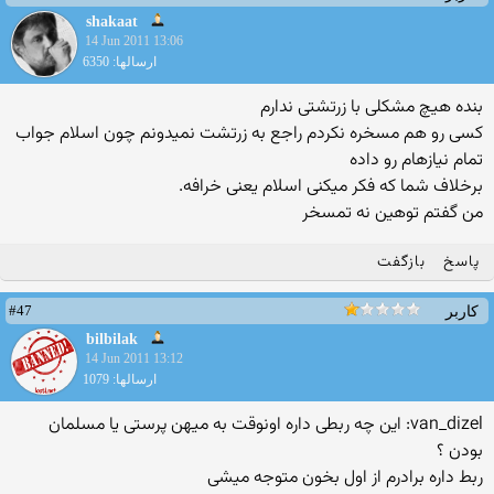
shakaat
14 Jun 2011 13:06
ارسالها: 6350
بنده هیچ مشكلی با زرتشتی ندارم
كسی رو هم مسخره نكردم راجع به زرتشت نمیدونم چون اسلام جواب
تمام نیازهام رو داده
برخلاف شما كه فكر میكنی اسلام یعنی خرافه.
من گفتم توهین نه تمسخر
پاسخ
بازگفت
#47
کاربر
bilbilak
14 Jun 2011 13:12
ارسالها: 1079
van_dizel: این چه ربطی داره اونوقت به میهن پرستی یا مسلمان
بودن ؟
ربط داره برادرم از اول بخون متوجه میشی