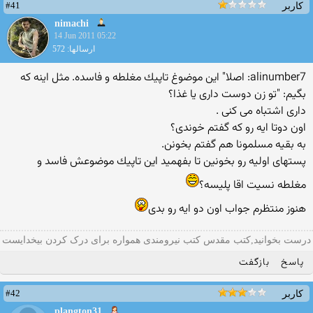
#41
کاربر
nimachi
14 Jun 2011 05:22
ارسالها: 572
alinumber7: اصلا" این موضوغ تاپیك مغلطه و فاسده. مثل اینه كه
بگیم: "تو زن دوست داری یا غذا؟
داری اشتباه می كنی .
اون دوتا ایه رو كه گفتم خوندی؟
به بقیه مسلمونا هم گفتم بخونن.
پستهای اولیه رو بخونین تا بفهمید این تاپیك موضوعش فاسد و
مغلطه نسیت اقا پلیسه؟
هنوز منتظرم جواب اون دو ایه رو بدی
درست بخوانید,کتب مقدس کتب نیرومندی همواره برای درک کردن بیخدایست
پاسخ
بازگفت
#42
کاربر
plangton31