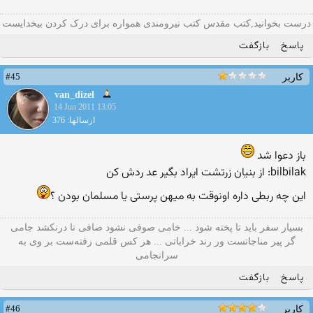
درست بخوانید,کتب مقدس کتب نیرومندی همواره برای درک کردن بیخدایست
پاسخ
بازگفت
#45
کاربر
van_dizel
14 Jun 2011 13:05
ارسالها: 376
باز دعوا شد
bilbilak: از بنیان زرتشت ایراد بگیر عد ردش کن
این چه ربطی داره اونوقت به میهن پرستی یا مسلمان بودن ؟
بسیار سفر باید تا پخته شود ... خامی صوفی نشود صافی تا درنکشد جامی
گر پیر مناجاتست ور رند خراباتی ... هر کس قلمی رفته‌ست بر وی به
سرانجامی
پاسخ
بازگفت
#46
کاربر