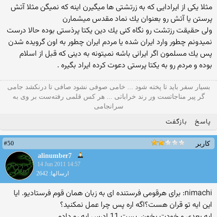
مثلا یكی از ایرادایی كه به زرتشتی ها میگیرن اینه كه نمیگن مثلا آتش
پرستن یا آتش رو بعنوان یك نماد مقدس میشمارن
ولی حقیقت رزتشت رو نگاه كنی یك دین یكتا پرذستی بوده حالا درست
نمیدونم چطور وارد ایران شده یا مردم ایران چطور به اون گرویده شدن
پس یك مسلمون اگر ایرانی باشه نمیتونه به دینی كه قبل از اسلام
بوده و مردم رو به یكتا پرستی دعوت كرده ایراد بگیره .
بسیار سفر باید تا پخته شود ... خامی صوفی نشود صافی تا درنکشد جامی
گر پیر مناجاتست ور رند خراباتی ... هر کس قلمی رفته‌ست بر وی به
سرانجامی
پاسخ
بازگفت
#50
کاربر
alinumber7
14 Jun 2011 14:57
ارسالها: 2642
nimachi: برای هرقومی فرستنده ای به زبان همان قوم فرستادیو. ایا
این ایه تو قران هست؟اگه اره پس چرا عمل نمكنید؟
ایه بعدی و خودت بخون. پست 11 ادرس ایه رو دادم