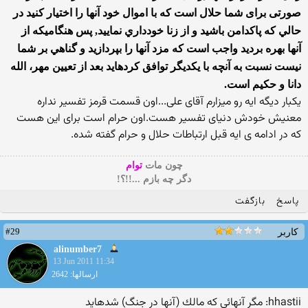
صورتی برای شما حلال است كه با اموال خود آنها را اختيار كنيد در
حالي كه پاكدامن باشيد و از زنا خودداري نماييد, پس هنگامیکه از
آنها بهره بردید واجب است که مزد آنها را بپردازيد و گناهي بر شما
نيست نسبت به آنچه با يكديگر توافق كرده‏ايد بعد از تعيين مهر، الله
دانا و حكيم است.
یکبار دیگه ایه رو میزارم آقای علی...اون قسمت قرمز تفسیر نداره
معنیش خودش دنیای تفسیر هست.اون حرام است برای این هست
که در ادامه ی ایه قبل ارتباطات حلال و حرام گفته شده.
چون مات
توام
دگر چه بازم ...!!؟!
پاسخ
بازگفت
#29
کاربر
alinumber7
13 Jun 2011 11:34
ارسالها: 2642
hhastii: مگر آنهائی كه مالك (آنها در جنگ) شده‏ايد