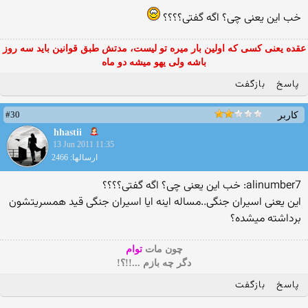
خب این یعنی چی؟ اگه گفتی؟؟؟؟
عقده یعنی کسی که اولین بار میره تو لیست، مدتش طبق قوانین باید سه روز
باشه ولی یهو میشه دو ماه
پاسخ
بازگفت
#30
کاربر
hhastii
13 Jun 2011 11:35
ارسالها: 2466
alinumber7: خب این یعنی چی؟ اگه گفتی؟؟؟؟
این یعنی اسیران جنگی..مساله اینه ایا اسیران جنگی قید همسریتشون
برداشته میشده؟
چون مات
توام
دگر چه بازم ...!!؟!
پاسخ
بازگفت