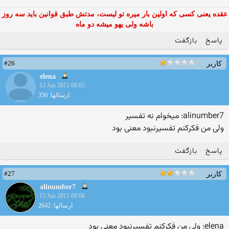
عقده یعنی کسی که اولین بار میره تو لیست، مدتش طبق قوانین باید سه روز
باشه ولی یهو میشه دو ماه
پاسخ
بازگفت
#26
کاربر
elena
13 Jun 2011 08:05
ارسالها: 350
alinumber7: میخوام نه تفسیر
ولی من فکرکنم تفسیرنبود معنی بود
پاسخ
بازگفت
#27
کاربر
alinumber7
13 Jun 2011 08:08
ارسالها: 2642
elena: ولی من فکرکنم تفسیرنبود معنی بود