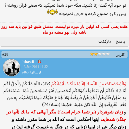
تو خود آیه گفته زنا نكنید. مگه خود شما نمیگید كه معنی قرآن روشنه؟
پس زنا رو ممنوع كرده و حرفی نمیمونه
عقده یعنی کسی که اولین بار میره تو لیست، مدتش طبق قوانین باید سه روز
باشه ولی یهو میشه دو ماه
پاسخ
بازگفت
#28
کاربر
hhastii
13 Jun 2011 11:32
ارسالها: 2466
وَالْمُحْصَنَاتُ مِنَ النِّسَاء إِلاَّ مَا مَلَكَتْ أَيْمَانُكُمْ
كِتَابَ اللّهِ عَلَيْكُمْ وَأُحِلَّ لَكُم
مَّا وَرَاء ذَلِكُمْ أَن تَبْتَغُواْ بِأَمْوَالِكُم مُّحْصِنِينَ غَيْرَ مُسَافِحِينَ فَمَا اسْتَمْتَعْتُم
بِهِ مِنْهُنَّ فَآتُوهُنَّ أُجُورَهُنَّ فَرِيضَةً وَلاَ جُنَاحَ عَلَيْكُمْ فِيمَا تَرَاضَيْتُم بِهِ مِن
بَعْدِ الْفَرِيضَةِ إِنَّ اللّهَ كَانَ عَلِيمًا حَكِيمًا (نساء/24)
و
زنان شوهردار (بر شما حرام است؛) مگر آنهائی كه مالك (آنها در
جنگ) شده‏ايد،
اينها احكامي است كه الله بر شما مقرر داشته و
زنان ديگر غير از اينها (زنانی که در جنگ به غنیمت گرفته اید) در