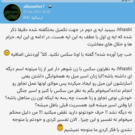
alinumber7
12 Jun 2011 16:39
ارسالها: 2642
hhastii: ببینید ایه ی دوم در جهت تكمیل بحثگفته شده دقیقا ذكر
شده كه ایه ی اول با عطف به این ایه هست..در ادامه ی این ایه..حرام
ها و حلال های معاشرت
خب چرا آورده شده؟ گفته با اونا سكس نكنید. كلا" آوردنش اضافیه
hhastii: به نظرتون سكس با زن شوهر دار غیر از زنا میتونه اسم دیگه
ای داشته باشه؟ایا زنان اسیر میل به همخوابگی داشتن یعنی
اسارتشون این میل رو ایجاد میكرده پس مولای اونها عمل تجاوز رو
انجام نداده؟میخوام بگم به نظر من سكس با كنیز و اسیر جنگی
خودش نوعی تجاوز و زنا هست چه رسه به اینكه اون زن متاهل باشه؟
ایا وقتی اسیر میشه قید همسریت قبلی باطل میشه؟
نه دیگه نشد !! حرف خودتونو دارید نقض میكنید !!! من دلیل محكم
میخوام نه تفسیر و این چیزا . الان تفسیر كردی و خودتم یا متوجه
نشدی یا فكر كردی ما متوجه نمیشیم