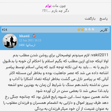
چون مات
توام
دگر چه بازم ...!!؟!
پاسخ
بازگفت
#24
کاربر
hhastii
12 Jun 2011 16:13
ارسالها: 2466
vakil2011: لازم میدونم توضیحاتی برای روشن شدن مطلب بدم
اولا اینکه جدای ازین مطلب که بگیم اسلام یا احکام آن خوبه یا بد،قبول
داریم یا نه ....باید به این نکته توجه کنید که زمانی اسلام توسط پیامبر
اشاعه داده می شد که عصر جاهلیت بوده و بخاطر این مسئله اکثر
آیاتی که بر پیامبر نازل می گشت بخاطر اینکه تضاد آشکارا با آداب و
سنن نداشته باشد،هم سنگ با شرایط آن زمان به بهترین نحو اشعه
یابد،لذا سعی شد تا بعضی سنن در آن آورده شود
مانند همین سوره نسا...این شیوه رایج قبایل بود که چنانچه جنگی رخ
دهد طرف پیروز اموال و دارایی به انضمام همسران و فرزندان مغلوب را
به عنوان غنیمت از آن خود میکر.فرزندان.به.بردگی