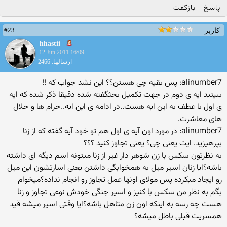
پاسخ
بازگفت
#23
کاربر
hhastii
12 Jun 2011 16:09
ارسالها: 2466
alinumber7: پس بقیه چی هستن؟؟ این نشد جواب كه !!
ببینید ایه ی دوم در جهت تكمیل بحثگفته شده دقیقا ذكر شده كه ایه
ی اول با عطف به این ایه هست..در ادامه ی این ایه..حرام ها و حلال
های معاشرت.
alinumber7: در مورد اون آیه ی اول هم تو خود آیه گفته كه از زنا
بپرهیزید. ایت یعنی چی؟ یعنی تجاوز كنید ؟؟؟
به نظرتون سكس با زن شوهر دار غیر از زنا میتونه اسم دیگه ای داشته
باشه؟ایا زنان اسیر میل به همخوابگی داشتن یعنی اسارتشون این میل
رو ایجاد میكرده پس مولای اونها عمل تجاوز رو انجام نداده؟میخوام
بگم به نظر من سكس با كنیز و اسیر جنگی خودش نوعی تجاوز و زنا
هست چه رسه به اینكه اون زن متاهل باشه؟ایا وقتی اسیر میشه قید
همسریت قبلی باطل میشه؟