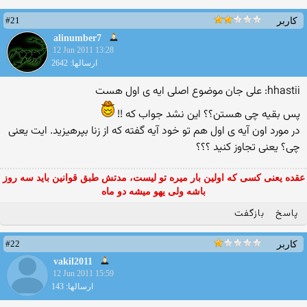
#21
کاربر
alinumber7
12 Jun 2011 13:28
ارسالها: 2642
hhastii: علی جان موضوع اصلی ایه ی اول هست
پس بقیه چی هستن؟؟ این نشد جواب كه !!
در مورد اون آیه ی اول هم تو خود آیه گفته كه از زنا بپرهیزید. ایت یعنی
چی؟ یعنی تجاوز كنید ؟؟؟
عقده یعنی کسی که اولین بار میره تو لیست، مدتش طبق قوانین باید سه روز
باشه ولی یهو میشه دو ماه
پاسخ
بازگفت
#22
کاربر
vakil2011
12 Jun 2011 15:59
ارسالها: 143