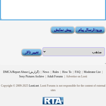
|
Moderator List
|
FAQ
|
How To
|
Rules
|
News
|
DMCA/Report Abuse (گزارش)
Sexy Pictures Archive
|
Adult Forums
|
Advertise on Looti
Copyright © 2009-2025
Looti.net
. Looti Forums is not responsible for the content of external
sites