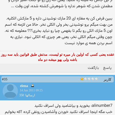
از این جاش كه میگه زنا نكنید. یعنی اگه زنی رو تو جنگ اسیر كردن و
مطمئن شدن كه شوهر نداره یا شوهرش كشته شده، اون وقت ...
ببین فرض كن یه مغازه ای 20 مارك نوشیدنی داره و 5 ماركش الكلیه.
من بهت میگم برو نوشیدنی بخر ولی الكلی نخر. حالا من لازمه كه اسم
اون 5 مارك الكی رو بگم تا بفهمی چیا رو نباید بخری؟؟؟ معلومه كه نه.
چون وقتی میگم الكلی نخر، یعنی هر چیزی كه الكلی نبود. نیازی به
اسم بردن همه ی موارد نیست
عقده یعنی کسی که اولین بار میره تو لیست، مدتش طبق قوانین باید سه روز
باشه ولی یهو میشه دو ماه
پاسخ
بازگفت
#35
کاربر
elena
14 Jun 2011 09:25
ارسالها: 350
alinumber7: بخورید و بیاشامید ولی اسراف نكنید
خب مگه اینجا اسراف نکنید خوردن وآشامیدن رونفی کرده ؟که بخوایم