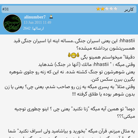
#31
کاربر
alinumber7
13 Jun 2011 11:49
ارسالها: 2642
hhastii: این یعنی اسیران جنگی..مساله اینه ایا اسیران جنگی قید
همسریتشون برداشته میشده؟
دقیقا" میخواستم همینو بگی
وقتی میگه : " hhastii: مالك (آنها در جنگ) شده‏ايد
یعنی شوهرشون تو جنگ كشته شده. نه این كه زنه رو جلوی شوهره
بگیرن ببرن سكس كنن.
وقتی مثلا" یه پسری میگه یه زن رو صاحب شدم، یعنی چی؟ یعنی یا زن
بدون شوهر بوده یا طلاق گرفته !!!
دوما" تو همین آیه میگه "زنا نكنید" یعنی چی ؟ اینو چطوری توجیه
میكنی؟؟؟
یه مثال میزنم. قرآن میگه "بخورید و بیاشامید ولی اسراف نكنید" شما