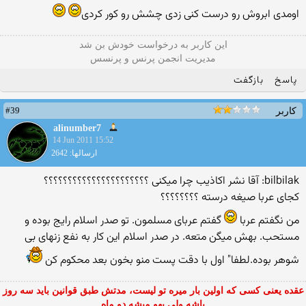
اومدی ابروش رو درست کنی زدی چشش رو کور کردی
این كاربر به درخواست خودش بن شد
مدیریت انجمن پرنس و پرنسس
پاسخ
بازگفت
#39
کاربر
alinumber7
14 Jun 2011 15:52
ارسالها: 2642
bilbilak: آقا نشر اکاذیب چرا میکنی ؟؟؟؟؟؟؟؟؟؟؟؟؟؟؟؟؟؟؟؟؟؟
کجای عربا صیغه درسته ؟؟؟؟؟؟؟؟
من نگفتم عربا
گفتم عربای مسلمون. تو صدر اسلام رایج بوده و
مستحب. بهش میگن متعه. در صدر اسلام این كار به نفع زنهای بی
شوهر بوده.لطفا" اول با دقت پست منو بخون بعد محكوم كن
عقده یعنی کسی که اولین بار میره تو لیست، مدتش طبق قوانین باید سه روز
باشه ولی یهو میشه دو ماه