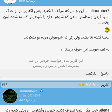
ارسالها: 1079
alinumber7: از این جاش كه میگه زنا نكنید. یعنی اگه زنی رو تو جنگ
اسیر كردن و مطمئن شدن كه شوهر نداره یا شوهرش كشته شده، اون
وقت ...
عجبا گفته زنا نکنید ولی زنی که شوهرش مرده رو بترکونید
به نظر خودت این حرف درسته ؟
این كاربر به درخواست خودش بن شد
مدیریت انجمن پرنس و پرنسس
پاسخ
بازگفت
#37
کاربر
alinumber7
14 Jun 2011 15:44
ارسالها: 2642
elena: خب مگه اینجا اسراف نکنید خوردن وآشامیدن رونفی کرده ؟که