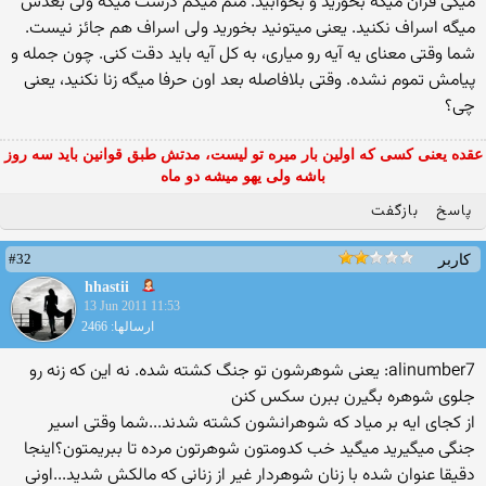
میگی قرآن میگه بخورید و بخوابید. منم میگم درست میگه ولی بعدش
میگه اسراف نكنید. یعنی میتونید بخورید ولی اسراف هم جائز نیست.
شما وقتی معنای یه آیه رو میاری، به كل آیه باید دقت كنی. چون جمله و
پیامش تموم نشده. وقتی بلافاصله بعد اون حرفا میگه زنا نكنید، یعنی
چی؟
عقده یعنی کسی که اولین بار میره تو لیست، مدتش طبق قوانین باید سه روز
باشه ولی یهو میشه دو ماه
پاسخ
بازگفت
#32
کاربر
hhastii
13 Jun 2011 11:53
ارسالها: 2466
alinumber7: یعنی شوهرشون تو جنگ كشته شده. نه این كه زنه رو
جلوی شوهره بگیرن ببرن سكس كنن
از کجای ایه بر میاد که شوهرانشون کشته شدند...شما وقتی اسیر
جنگی میگیرید میگید خب کدومتون شوهرتون مرده تا ببریمتون؟اینجا
دقیقا عنوان شده با زنان شوهردار غیر از زنانی که مالکش شدید...اونی