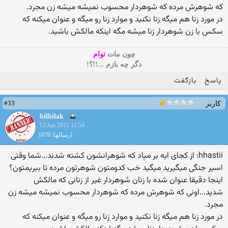
که شوهرش مرده که شوهردار محسوب نمیشه میشه زن مجرد.
در مورد زنا هم میگه زنا نکنید و موارد زنا رو میگه و عنوان میکنه که
سکس با زن شوهردار زنا میشه مگه اینکه مالکش باشید.
چون مات
توام
دگر چه بازم ...!!؟!
پاسخ
بازگفت
#33
کاربر
bilbilak
13 Jun 2011 11:54
ارسالها: 1079
hhastii: از کجای ایه بر میاد که شوهرانشون کشته شدند...شما وقتی
اسیر جنگی میگیرید میگید خب کدومتون شوهرتون مرده تا ببریمتون؟
اینجا دقیقا عنوان شده با زنان شوهردار غیر از زنانی که مالکش
شدید...اونی که شوهرش مرده که شوهردار محسوب نمیشه میشه زن
مجرد.
در مورد زنا هم میگه زنا نکنید و موارد زنا رو میگه و عنوان میکنه که