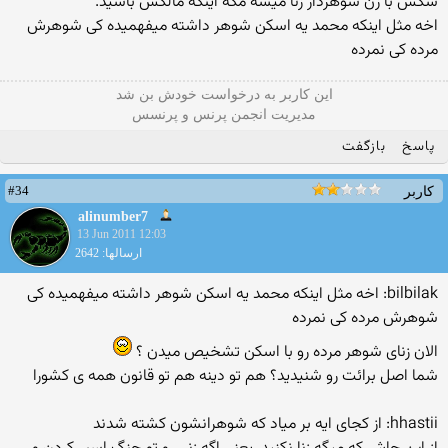
سکس با زن شوهردار زنا میشه مگه اینکه مالکش باشید.
اخه مثل اینکه محمد یه اسکن شوهر داشته میفهمیده کی شوهرش
مرده کی نمرده
این كاربر به درخواست خودش بن شد
مدیریت انجمن پرنس و پرنسس
پاسخ
بازگفت
#34
کاربر
alinumber7
13 Jun 2011 12:03
ارسالها: 2642
bilbilak: اخه مثل اینکه محمد یه اسکن شوهر داشته میفهمیده کی
شوهرش مرده کی نمرده
الان زنای شوهر مرده رو با اسكن تشخیص میدن ؟
شما اصل برائت رو شنیدید؟ هم تو دینه هم تو قانون همه ی كشورا
hhastii: از کجای ایه بر میاد که شوهرانشون کشته شدند