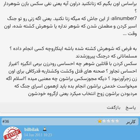
براساس اون بگیم که زنانکنید دراون آیه یعنی نفی سکس بازن شوهردار
؟
alinumber7: از این جاش كه میگه زنا نكنید. یعنی اگه زنی رو تو جنگ
اسیر كردن و مطمئن شدن كه شوهر نداره یا شوهرش كشته شده، اون
وقت ...
به فرض که شوهرش کشته شده باشه اینکاروچه کسی انجام داده ؟
مسلمانانی که درجنگ پیروزشدند
سکس کردن با قاتلین شوهر چه احساسی رودرزن برمی انگیزه ؟غیراز
احساس تجاوز ؟ صحنه های قتل وکشت وکشتاربه قدرکافی برای اون
زن زجرآورنبود ؟ دیگه مجوزسکس براشون چه معنیی میده ؟اسلام اگه
میخواست خدمتی براشون انجام بده باید ازهمون اسرای جنگ که
مردبودن براشون زوج انتخاب میکرد یعنی ازگروه خودشون
پاسخ
بازگفت
#36
کاربر
bilbilak
14 Jun 2011 10:23