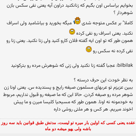
بخوایم براساس اون بگیم که زنانکنید دراون آیه یعنی نفی سکس بازن
شوهردار ؟
كاملا" بر عكس متوجه شدی
میگه بخورید و بیاشامید ولی اسراف
نكنید. یعنی اسراف رو نفی كرده
همون طور كه تو اون ایه گفته فلان كارو كنید ولی زنا نكنید. یعنی زنا رو
نفی كرده نه سكس رو
bilbilak: عجبا گفته زنا نکنید ولی زنی که شوهرش مرده رو بترکونید
به نظر خودت این حرف درسته ؟
ببین عزیزم تو عربهای مسلمون صیغه رایج و پسندیده س. یعنی اونا زن
شوهر مرده رو صیغه كردن. حالا این كه ما صیغه رو قبول نداریم، مربوط
به خودمونه نه اونا. همون طور كه مسیحیا كلیسا میرن و ما پیش
اخوند میریم. هر كس و هر ملتی روشی داره
عقده یعنی کسی که اولین بار میره تو لیست، مدتش طبق قوانین باید سه روز
باشه ولی یهو میشه دو ماه