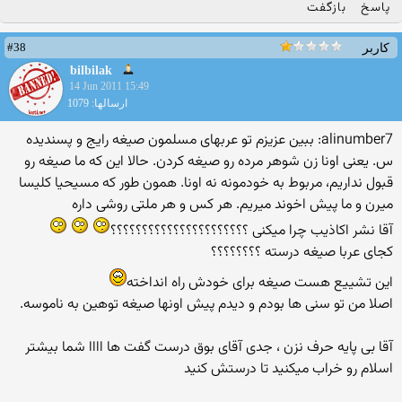
پاسخ
بازگفت
#38
کاربر
bilbilak
14 Jun 2011 15:49
ارسالها: 1079
alinumber7: ببین عزیزم تو عربهای مسلمون صیغه رایج و پسندیده
س. یعنی اونا زن شوهر مرده رو صیغه كردن. حالا این كه ما صیغه رو
قبول نداریم، مربوط به خودمونه نه اونا. همون طور كه مسیحیا كلیسا
میرن و ما پیش اخوند میریم. هر كس و هر ملتی روشی داره
آقا نشر اکاذیب چرا میکنی ؟؟؟؟؟؟؟؟؟؟؟؟؟؟؟؟؟؟؟؟؟؟
کجای عربا صیغه درسته ؟؟؟؟؟؟؟؟
این تشییع هست صیغه برای خودش راه انداخته
اصلا من تو سنی ها بودم و دیدم پیش اونها صیغه توهین به ناموسه.
آقا بی پایه حرف نزن ، جدی آقای بوق درست گفت ها اااا شما بیشتر
اسلام رو خراب میکنید تا درستش کنید