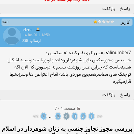
پاسخ
بازگفت
#40
کاربر
elena
14 Jun 2011 18:50
ارسالها: 350
alinumber7: یعنی زنا رو نفی كرده نه سكس رو
خب پس مجوزسكس بازن شوهردارروداده واونوزنانمیدونسته اشكال
همینجاست كه چراین عمل روزشت نمیدونه درصورتی كه الان اگه
توجنگ های معاصرهمچین موردی باشه آماج اعتراض ها وسرزنشها
قرارمیگیره
پاسخ
بازگفت
صفحه: 4 / 7
>>
7
...
5
4
3
2
1
<<
بررسی مجوز تجاوز جنسی به زنان شوهردار در اسلام