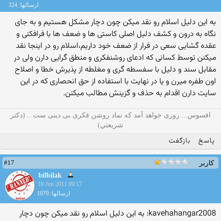
ارسالها: 324
به این دلیل اسلام رو نقد میكن چون دچار مشكل هستیم و به جای
نگاه به درون و كشف دلیل اصلی كاستی ها و ضعف ها با فرافكنی و
عقده گشایی سعی در فرار از ضعف خود داریم،اسلام رو در اینجا نقد
میكنن توسط كسانی كه ادعای روشنفكری و منطق گرایی دارن ولی در
مقابل سند و دلیل با سفسطه گری و مغلطه از پذیرش خطا و اصلاح
اون طفره میرن و یا در نهایت با استفاده از حق انحصاری كه در این
سایت دارن اقدام به حذف و گزینش مطالب میكنن.
افسوس... روزی خواهد آمد که نماد روشن فکری بی دینی ست... (دكتر
شريعتي)
پاسخ
بازگفت
#17
کاربر
bilbilak
16 Jun 2011 09:17
ارسالها: 1079
kavehahangar2008: به این دلیل اسلام رو نقد میكن چون دچار