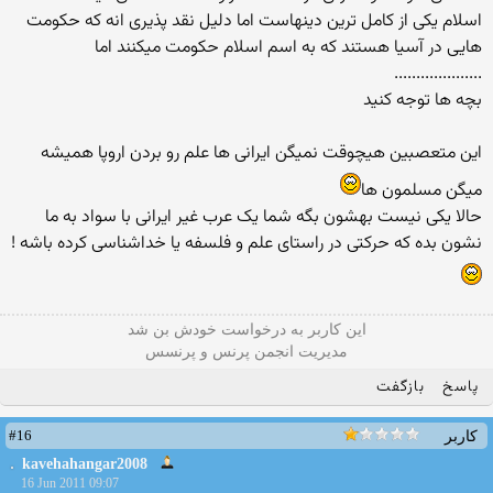
اسلام یكی از كامل ترین دینهاست اما دلیل نقد پذیری انه كه حكومت
هایی در آسیا هستند كه به اسم اسلام حكومت میكنند اما
....................
بچه ها توجه کنید
این متعصبین هیچوقت نمیگن ایرانی ها علم رو بردن اروپا همیشه
میگن مسلمون ها
حالا یکی نیست بهشون بگه شما یک عرب غیر ایرانی با سواد به ما
نشون بده که حرکتی در راستای علم و فلسفه یا خداشناسی کرده باشه !
این كاربر به درخواست خودش بن شد
مدیریت انجمن پرنس و پرنسس
پاسخ
بازگفت
#16
کاربر
kavehahangar200
8
16 Jun 2011 09:07