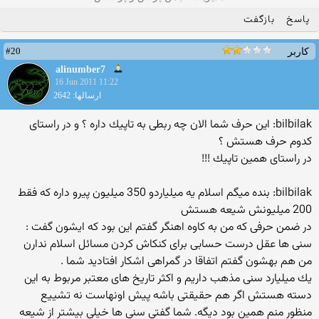
پاسخ
بازگفت
#20
کاربر
alinumber7
16 Jun 2011 11:22
ارسالها: 2642
bilbilak: این حرف شما الان چه ربطی به تاپیك داره ؟ و در راستای
كدوم حرف هستش ؟
در راستای همین تاپیك !!!
bilbilak: بنده میگم اسلام یه میلیاردو 350 میلیون پیرو داره كه فقط
200 میلیونش شیعه هستش
در ضمن حرفی كه من به كاوه اهنگر گفتم این بود كه ایشون گفت :
سنی ها عقل درست حسابی برای كنكاش كردن مسائل اسلام ندارن
من هم بهشون گفتم اتفاقا در گمراهی اشكار افتادید شما .
یك میلیارد سنی مذهب داریم و اكثر تاریخ های معتبر مربوط به این
دسته هستش اگر هم حقیقتی باشه پیش اونهاست نه تشییع
منظور منم همین بود دیگه. شما گفتی سنی ها خیلی بیشتر از شیعه