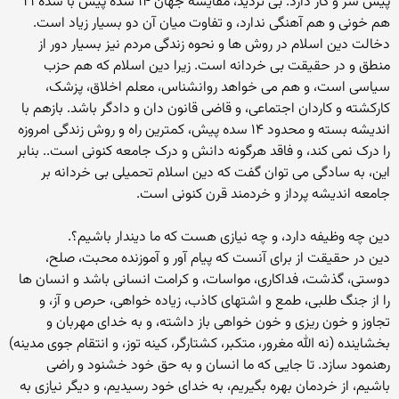
پیش سر و کار دارد. بی تردید، مقایسه جهان ۱۴ سده پیش با سده ۲۱
هم خونی و هم آهنگی ندارد، و تفاوت میان آن دو بسیار زیاد است.
دخالت دین اسلام در روش ها و نحوه زندگی مردم نیز بسیار دور از
منطق و در حقیقت بی خردانه است. زیرا دین اسلام که هم حزب
سیاسی است، و هم می خواهد روانشناس، معلم اخلاق، پزشک،
کارکشته و کاردان اجتماعی، و قاضی قانون دان و دادگر باشد. بازهم با
اندیشه بسته و محدود ۱۴ سده پیش، کمترین راه و روش زندگی امروزه
را درک نمی کند، و فاقد هرگونه دانش و درک جامعه کنونی است.. بنابر
این، به سادگی می توان گفت که دین اسلام تحمیلی بی خردانه بر
جامعه اندیشه پرداز و خردمند قرن کنونی است.
دین چه وظیفه دارد، و چه نیازی هست که ما دیندار باشیم؟.
دین در حقیقت از برای آنست که پیام آور و آموزنده محبت، صلح،
دوستی، گذشت، فداکاری، مواسات، و کرامت انسانی باشد و انسان ها
را از جنگ طلبی، طمع و اشتهای کاذب، زیاده خواهی، حرص و آز، و
تجاوز و خون ریزی و خون خواهی باز داشته، و به خدای مهربان و
بخشاینده (نه الله مغرور، متکبر، کشتارگر، کینه توز، و انتقام جوی مدینه)
رهنمود سازد. تا جایی که ما انسان و به حق خود خشنود و راضی
باشیم، از خردمان بهره بگیریم، به خدای خود رسیدیم، و دیگر نیازی به