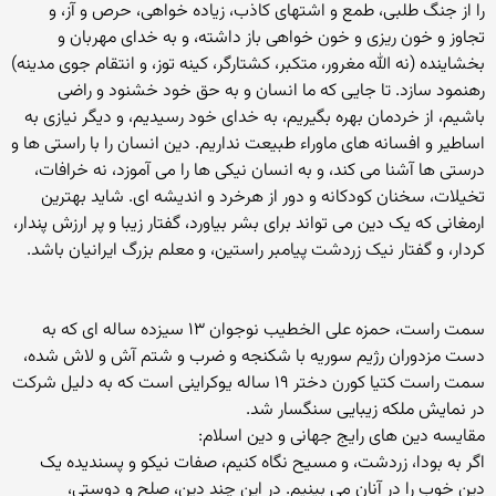
را از جنگ طلبی، طمع و اشتهای کاذب، زیاده خواهی، حرص و آز، و
تجاوز و خون ریزی و خون خواهی باز داشته، و به خدای مهربان و
بخشاینده (نه الله مغرور، متکبر، کشتارگر، کینه توز، و انتقام جوی مدینه)
رهنمود سازد. تا جایی که ما انسان و به حق خود خشنود و راضی
باشیم، از خردمان بهره بگیریم، به خدای خود رسیدیم، و دیگر نیازی به
اساطیر و افسانه های ماوراء طبیعت نداریم. دین انسان را با راستی ها و
درستی ها آشنا می کند، و به انسان نیکی ها را می آموزد، نه خرافات،
تخیلات، سخنان کودکانه و دور از هرخرد و اندیشه ای. شاید بهترین
ارمغانی که یک دین می تواند برای بشر بیاورد، گفتار زیبا و پر ارزش پندار،
کردار، و گفتار نیک زردشت پیامبر راستین، و معلم بزرگ ایرانیان باشد.
سمت راست، حمزه علی الخطیب نوجوان ۱۳ سیزده ساله ای که به
دست مزدوران رژیم سوریه با شکنجه و ضرب و شتم آش و لاش شده،
سمت راست کتیا کورن دختر ۱۹ ساله یوکراینی است که به دلیل شرکت
در نمایش ملکه زیبایی سنگسار شد.
مقایسه دین های رایج جهانی و دین اسلام:
اگر به بودا، زردشت، و مسیح نگاه کنیم، صفات نیکو و پسندیده یک
دین خوب را در آنان می بینیم. در این چند دین، صلح و دوستی،