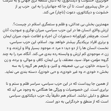
خونریزی، خشونت و دیکتاتوری، به دنبال سلطه گری جهانی و به سرعت
در حال پیشروی است. تا آن جا که جهانیان را به این ‍ حزب پر از
خشونت و دیکتاتوری، دعوت (ناچار) می کند.
مهمترین بخش بی عدالتی، و ظلم و ستمگری اسلام در چیست؟.
ارزش والای انسان ها در این حزب سیاسی، میزان نوکری و عبودیت آنان
است. هرچقدر کورکورانه دستورات آن اجراء و اطاعت شود، میزان ایمان
و برتری افراد بریکدیگر بیشتر خواهد بود. اسلام، این حزب سیاسی،
نخست انسان ها را از دو دید؛ « مرد »، موجود بسیار والا و ارزنده، و «
زن »، موجودی کم ارزش و وابسته رده بندی می کند. آنگاه، مرد را به چند
گروه؛ مؤمن، مولا، سید، معتقد، یا بی ایمان، کافر، و موالی، و برده، و زن
را سیده، خاتون، بی بی، ضعیفه، و کنیز، و بازهم هر گروه را به سه
بخش « خودی »، و« غیر خودی»، و «بی خودی)، دسته بندی می نماید.
از همین جا پیداست که در این حزب سیاسی، سراسر ظلم و ستم و نا
برابری است. این خصوصیات و ویژگی ها هنگامی به وجود می آید که
منطق و دلیلی نباشد. اسلام هم دقیقاً یک حزب دیکتاتوری سیاسی
است که از منطق و خردگرایی به دور است.