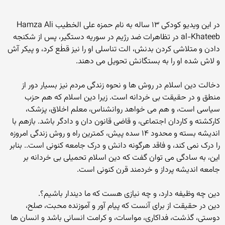
در این ویدیو کودکی ۱۳ ساله به نام حمزه علی الخطیب Hamza Ali
al-Khateeb در تظاهرات ضد رژیم در سوریه دستگیر، پس از شکنجه
دادن و متلاشی کردن بدنش، الت تناسلی او را نیز قطٰع کرد، و پیکر آش
و لاش شده او را به بستگانش تحویل می دهند.
دخالت دین اسلام در روش ها و نحوه زندگی مردم نیز بسیار دور از
منطق و در حقیقت بی خردانه است. زیرا دین اسلام که هم حزب
سیاسی است، و هم می خواهد روانشناس، معلم اخلاق، پزشک،
کارکشته و کاردان اجتماعی، و قاضی قانون دان و دادگر باشد. بازهم با
اندیشه بسته و محدود ۱۴ سده پیش، کمترین راه و روش زندگی امروزه
را درک نمی کند، و فاقد هرگونه دانش و درک جامعه کنونی است.. بنابر
این، به سادگی می توان گفت که دین اسلام تحمیلی بی خردانه بر
جامعه اندیشه پرداز و خردمند قرن کنونی است.
دین چه وظیفه دارد، و چه نیازی هست که ما دیندار باشیم؟.
دین در حقیقت از برای آنست که پیام آور و آموزنده محبت، صلح،
دوستی، گذشت، فداکاری، مواسات، و کرامت انسانی باشد و انسان ها