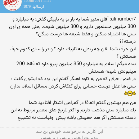
16 Jun 2011 11:17
ارسالها: 1079
alinumber7: آقای مدیر شما یه بار تو یه تاپیكی گفتی: یه میلیارد و
300 میلیون مسلمون داریم و 300 میلیون شیعه. یعنی همه ی اون
سنی ها اشتباه میكنن و فقط شیعه ها درست میگن؟
درسته؟؟
این حرف شما الان چه ربطی به تاپیك داره ؟ و در راستای كدوم حرف
هستش ؟
بنده میگم اسلام یه میلیاردو 350 میلیون پیرو داره كه فقط 200
میلیونش شیعه هستش
در ضمن حرفی كه من به كاوه اهنگر گفتم این بود كه ایشون گفت :
سنی ها عقل درست حسابی برای كنكاش كردن مسائل اسلام ندارن
من هم بهشون گفتم اتفاقا در گمراهی اشكار افتادید شما .
یك میلیارد سنی مذهب داریم و اكثر تاریخ های معتبر مربوط به این
دسته هستش اگر هم حقیقتی باشه پیش اونهاست نه تشییع
این كاربر به درخواست خودش بن شد
مدیریت انجمن پرنس و پرنسس