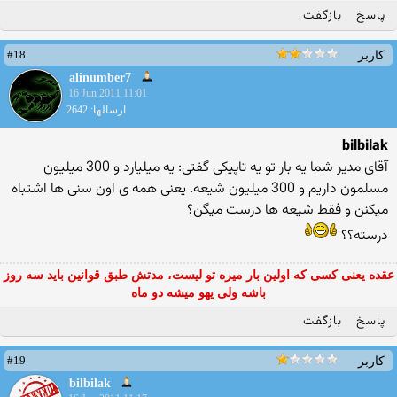
پاسخ
بازگفت
#18
کاربر
alinumber7
16 Jun 2011 11:01
ارسالها: 2642
bilbilak
آقای مدیر شما یه بار تو یه تاپیكی گفتی: یه میلیارد و 300 میلیون
مسلمون داریم و 300 میلیون شیعه. یعنی همه ی اون سنی ها اشتباه
میكنن و فقط شیعه ها درست میگن؟
درسته؟؟
عقده یعنی کسی که اولین بار میره تو لیست، مدتش طبق قوانین باید سه روز
باشه ولی یهو میشه دو ماه
پاسخ
بازگفت
#19
کاربر
bilbilak