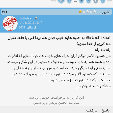
>>
10
9
...
4
3
2
1
<<
#11
کاربر
bilbilak
14 Jun 2011 12:47
ارسالها: 1079
shakaat: تاحالا به جنبه هایه خوب قرآن هم پرداختی یا فقط دنبال
مچ گیری از خدا بودی؟
بله بله بله
من همین الانم میگم قران حرف های خوب هم در راستای اخلاقیات
زده و همه هم به خوب بودنش معترف هستیم در این شکی نیست.
اما بدبختی اینه میگن حرف خداست و من موندم این چه خدایی
هستش که دستور قتل میده دستور برده داری میده و از برده داری
حمایت میکنه دستور تجاوز میده و غیره .
مشکل همینه برادر من
این كاربر به درخواست خودش بن شد
مدیریت انجمن پرنس و پرنسس
پاسخ
بازگفت