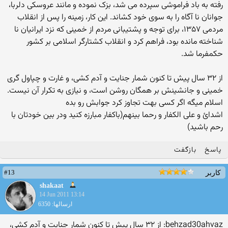
رفته به باد فراموشی سپرده می شد، بزک نموده و مانند عروسکی دلربا،
جوانان نا آگاه را به سوی خود کشاند. این کار، زمینه را پس از انقلاب
مردمی ۱۳۵۷، برای توجه و پشتیبانی مردم از خمینی که نزد ایرانیان نا
شناخته مانده بود، فراهم کرد و انقلاب کشتارگر اسلامی بر کشور
حکمفرما شد.
از ۳۲ سال پیش تا کنون شمار جنایت و آدم کشی، و غارت و چپاول گری
خمینی و جانشینش بر همگان روشن است، و نیازی به تکرار آن نیست.
اسلام میگه اگر كسی بهت تجاوز كرد جوابش رو بده
اشدائ و علی الكفار و رحما بینهم(باكفار مبارزه كنید ودر بین خودتان با
رحم باشید)
پاسخ
بازگفت
#13
کاربر
shakaat
14 Jun 2011 13:14
ارسالها: 6350
behzad30ahvaz: از ۳۲ سال پیش تا کنون شمار جنایت و آدم کشی،