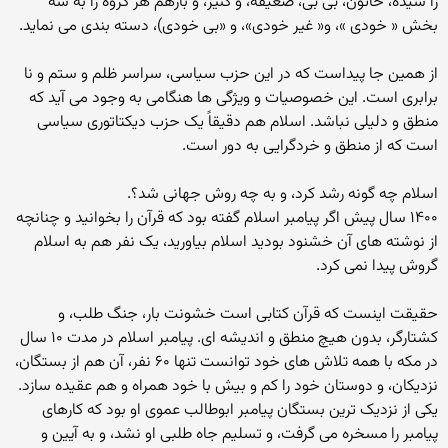
را سیده، خاتون، بی بی، ضعیفه، و کنیز، و بازهم هر گروه را به سه
بخش « خودی »، و« غیر خودی»، و «بی خودی)، دسته بندی می نماید.
از همین جا پیداست که در این حزب سیاسی، سراسر ظلم و ستم و نا
برابری است. این خصوصیات و ویژگی ها هنگامی به وجود می آید که
منطق و دلیلی نباشد. اسلام هم دقیقاً یک حزب دیکتاتوری سیاسی
است که از منطق و خردگرایی به دور است.
اسلام چه گونه رشد کرد، و به چه روش جهانی شد؟.
۱۴۰۰ سال پیش اگر پیامبر اسلام گفته بود که قرآن را بخوانید و چنانچه
از نوشته های آن خشنود بودید اسلام بیاورید، یک نفر هم به اسلام
گروش پیدا نمی کرد.
حقیقت اینست که قرآن کتابی است خشونت بار، جنگ طلب، و
کشتارگر، بدون هیچ منطق و اندیشه ای. پیامبر اسلام در مدت ۱۰ سال
در مکه با همه تلاش های خود توانست تنها ۶۰ نفر، آن هم از بستگان،
نزدیکان، و دوستان خود را کم و بیش با خود همراه و هم عقیده سازد.
یکی از نزدیک ترین بستگان پیامبر ابوطالب عموی او بود که کارهای
پیامبر را مسخره می گرفت، و تسلیم جاه طلبی او نشد، و به آیین و