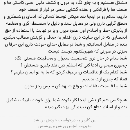
مشكل هستیم و به جای نگاه به درون و كشف دلیل اصلی كاستی ها و
ضعف ها با فرافكنی و عقده گشایی سعی در فرار از ضعف خود
داریم،اسلام رو در اینجا نقد میكنن توسط كسانی كه ادعای روشنفكری و
منطق گرایی دارن ولی در مقابل سند و دلیل با سفسطه گری و مغلطه
از پذیرش خطا و اصلاح اون طفره میرن و یا در نهایت با استفاده از حق
انحصاری كه در این سایت دارن اقدام به حذف و گزینش مطالب میكنن.
بنده در مقابل انسانیتم و شما در مقابل خدای خودت داری این حرفا رو
میزنی در صورتی که ههیچکدوم درست نیست
شما مدام در حال ترور شخصیت مدیران و مخافینت هستی انگاه
چجوری میخوای ادعا کنی که اسلام دین نقد پذیری هستش ؟
شما کدام یک از تناقضات رو برطرف کردی که ما به تو ایمان بیاریم ؟
فعلا که چیزی ازت ندیدیم
شما بیا قسمت تناقضات و رفع شبهه کن سپس رجز بخون
هیچکسی هم گزینشی اینجا کار نکرده شما برای خودت تاپیک تشکیل
بده و از اسلام دفاع کن ببینم کی بهت گیر میده
این كاربر به درخواست خودش بن شد
مدیریت انجمن پرنس و پرنسس