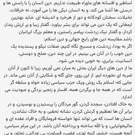
اساطیر و افسانه های ماوراء طبیعت نداریم. دین انسان را با راستی ها و
درستی ها آشنا می کند، و به انسان نیکی ها را می آموزد، نه خرافات،
تخیلات، سخنان کودکانه و دور از هرخرد و اندیشه ای. شاید بهترین
ارمغانی که یک دین می تواند برای بشر بیاورد، گفتار زیبا و پر ارزش پندار،
کردار، و گفتار نیک زردشت پیامبر راستین، و معلم بزرگ ایرانیان
باشد.مقایسه دین های رایج جهانی و دین اسلام:
اگر به بودا، زردشت، و مسیح نگاه کنیم، صفات نیکو و پسندیده یک
دین خوب را در آنان می بینیم. در این چند دین، صلح و دوستی،
انسانیت، برابری، به خوبی دیده می شود.
ما از دین های دیگر ایران بحثی به میان نمی آوریم، زیرا تا کنون از آنان
ضربه ای نخورده ایم. از این روی، جای گله و شکایتی از آنان نمی ماند. در
جایی که؛ اسلام یک روش ویک حزب سیاسی زیاده خواه و سلطه گر
است که در همه جا و برگردن همه، افسار و زنجیر بردگی و عبودیت می
اندازد.
به خاک افتادن، سجده کردن، گور مردگان را پرستیدن و بوسیدن، و در
برابر آن ها تعظیم و کرنش کردن، نشانه تحقیر، و به خاک نشاندن،
انسان ها است که می تواند تنها خواسته فرومایگان و افراد عقده ای و
مالیخولیایی، و یا الله ساخته و پرداخته آنان باشد. در این مرام سیاسی،
آنچه هست، خشم، کینه توزی، غضب، قساوت، بی عدالتی، تجاوز، و بی