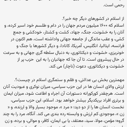
رحمی است.
از اسلام در کشورهای دیگر چه خبر؟.
اسلام که ۱۶۰۰ میلیون مردم جهان را در دام و طلسم خود اسیر کرده، و
آنان را به خشونت، جنگ، جهاد، کشت و کشتار، خودکشی و جمع
کشی، و عقب ماندگی از جامعه جهانی واداشته است، هم اکنون در
فرانسه، ایتالیا، انگلیس، آمریکا، کانادا، و دیگر کشورها با جنگ و
خونریزی، خشونت و دیکتاتوری، به دنبال سلطه گری جهانی و به سرعت
در حال پیشروی است. تا آن جا که جهانیان را به این ‍ حزب پر از
خشونت و دیکتاتوری، دعوت (ناچار) می کند.
مهمترین بخش بی عدالتی، و ظلم و ستمگری اسلام در چیست؟.
ارزش والای انسان ها در این حزب سیاسی، میزان نوکری و عبودیت آنان
است. هرچقدر کورکورانه دستورات آن اجراء و اطاعت شود، میزان ایمان
و برتری افراد بریکدیگر بیشتر خواهد بود. اسلام، این حزب سیاسی،
نخست انسان ها را از دو دید؛ « مرد »، موجود بسیار والا و ارزنده، و «
زن »، موجودی کم ارزش و وابسته رده بندی می کند. آنگاه، مرد را به چند
گروه؛ مؤمن، مولا، سید، معتقد، یا بی ایمان، کافر، و موالی، و برده، و زن