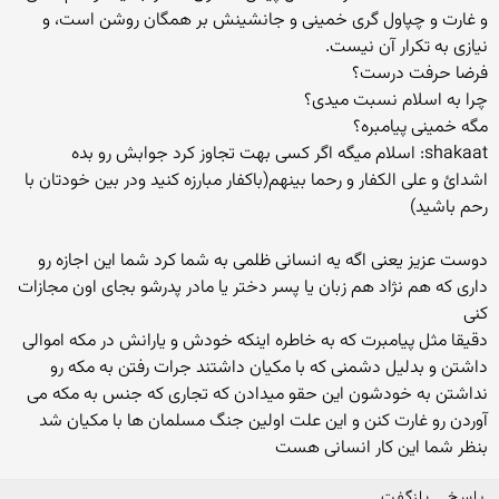
و غارت و چپاول گری خمینی و جانشینش بر همگان روشن است، و
نیازی به تکرار آن نیست.
فرضا حرفت درست؟
چرا به اسلام نسبت میدی؟
مگه خمینی پیامبره؟
shakaat: اسلام میگه اگر كسی بهت تجاوز كرد جوابش رو بده
اشدائ و علی الكفار و رحما بینهم(باكفار مبارزه كنید ودر بین خودتان با
رحم باشید)
دوست عزیز یعنی اگه یه انسانی ظلمی به شما كرد شما این اجازه رو
داری كه هم نژاد هم زبان یا پسر دختر یا مادر پدرشو بجای اون مجازات
كنی
دقیقا مثل پیامبرت كه به خاطره اینكه خودش و یارانش در مكه اموالی
داشتن و بدلیل دشمنی كه با مكیان داشتند جرات رفتن به مكه رو
نداشتن به خودشون این حقو میدادن كه تجاری كه جنس به مكه می
آوردن رو غارت كنن و این علت اولین جنگ مسلمان ها با مكیان شد
بنظر شما این كار انسانی هست
پاسخ
بازگفت