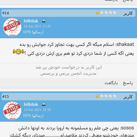
#14
کاربر
bilbilak
14 Jun 2011 15:45
ارسالها: 1079
shakaat: اسلام میگه اگر كسی بهت تجاوز كرد جوابش رو بده
یعنی اگه کسی از شما دزدی کرد تو هم بری ازش دزدی کنی ؟
این كاربر به درخواست خودش بن شد
مدیریت انجمن پرنس و پرنسس
پاسخ
بازگفت
#15
کاربر
bilbilak
14 Jun 2011 19:50
ارسالها: 1079
sosos: یعنی چی علم رو مسلمونه به اروپا بردند به اونها دانش
مندهای خودشنو معرفی كردند ملاصدراو.............صدتای دیگه كشك