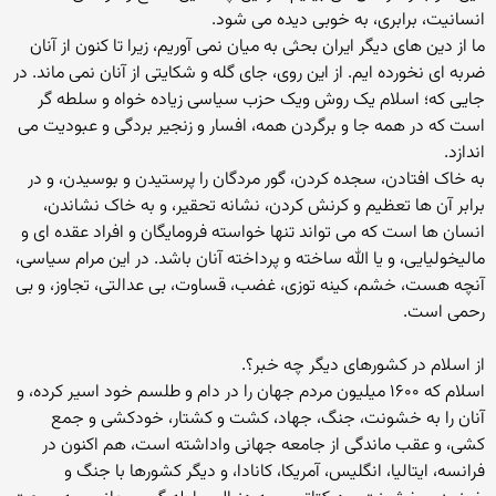
انسانیت، برابری، به خوبی دیده می شود.
ما از دین های دیگر ایران بحثی به میان نمی آوریم، زیرا تا کنون از آنان
ضربه ای نخورده ایم. از این روی، جای گله و شکایتی از آنان نمی ماند. در
جایی که؛ اسلام یک روش ویک حزب سیاسی زیاده خواه و سلطه گر
است که در همه جا و برگردن همه، افسار و زنجیر بردگی و عبودیت می
اندازد.
به خاک افتادن، سجده کردن، گور مردگان را پرستیدن و بوسیدن، و در
برابر آن ها تعظیم و کرنش کردن، نشانه تحقیر، و به خاک نشاندن،
انسان ها است که می تواند تنها خواسته فرومایگان و افراد عقده ای و
مالیخولیایی، و یا الله ساخته و پرداخته آنان باشد. در این مرام سیاسی،
آنچه هست، خشم، کینه توزی، غضب، قساوت، بی عدالتی، تجاوز، و بی
رحمی است.
از اسلام در کشورهای دیگر چه خبر؟.
اسلام که ۱۶۰۰ میلیون مردم جهان را در دام و طلسم خود اسیر کرده، و
آنان را به خشونت، جنگ، جهاد، کشت و کشتار، خودکشی و جمع
کشی، و عقب ماندگی از جامعه جهانی واداشته است، هم اکنون در
فرانسه، ایتالیا، انگلیس، آمریکا، کانادا، و دیگر کشورها با جنگ و