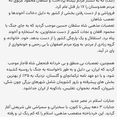
(لنگ) که به کشتار مردم بیگناه پرداخت، و سلطان محمود غزنوی که
مردم هندوستان را ۱۷ بار قتل ٰعام کرد.
فروپاشی و از دست رفتن بخشی از کشور به دلیل دخالت آخوندها و
تعصب شاهان
تعصبات مذهبی شاه سلطان حسین موجب گردید که به جای جنگ با
محمود افغان و نجات کشور از دست متجاوزین، به استخاره و آخوند
پناه برد، استقلال و یک پارچگی کشور را از دست بدهد، خود، خانواده، و
گروه زیادی از مردم، به ویژه مردم اصفهان با بی رحمی و خونخواری از
پای در آیند.
همچنین، تعصبات بی منطق و بی خردانه فتحعلی شاه قاجار موجب
گردید که ایران، بی دلیل و به طور ناخواسته به جنگ با روسیه کشیده
شود، و با دو عهد نامه ترکمانچای و گلستان، نزدیک به ۳۵٪ از بهترین
بخش های پیشرفته و بارور کشورمان شامل شهرهای بزرگی چون شکی،
شیروان، گنجه، نخجوان، تفلیس، بادکوبه از ایران جداشود.
جنایات اسلام در عصر جدید
جنایات ۳ دهه پیش تا کنون، با سخنرانی و سمپاشی علی شریعتی آغاز
گردید. این خردباخته متعصب مذهبی، اسلام را که کم رنگ تر، و رفته