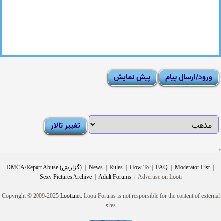
|
Moderator List
|
FAQ
|
How To
|
Rules
|
News
|
DMCA/Report Abuse (گزارش)
Sexy Pictures Archive
|
Adult Forums
|
Advertise on Looti
Copyright © 2009-2025
Looti.net
. Looti Forums is not responsible for the content of external
sites