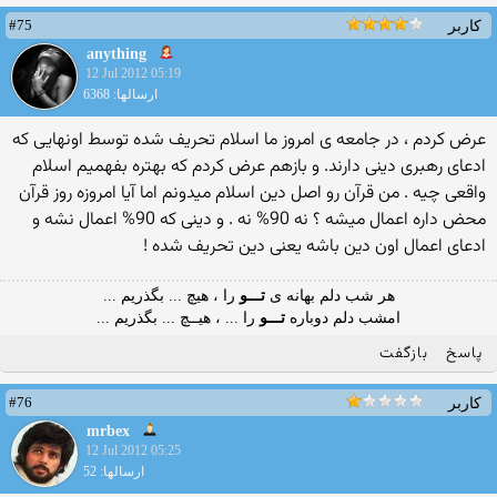
#75
کاربر
anything
12 Jul 2012 05:19
ارسالها: 6368
عرض کردم ، در جامعه ی امروز ما اسلام تحریف شده توسط اونهایی که
ادعای رهبری دینی دارند. و بازهم عرض کردم که بهتره بفهمیم اسلام
واقعی چیه . من قرآن رو اصل دین اسلام میدونم اما آیا امروزه روز قرآن
محض داره اعمال میشه ؟ نه 90% نه . و دینی که 90% اعمال نشه و
ادعای اعمال اون دین باشه یعنی دین تحریف شده !
هر شب دلم بهانه ی
تـــو
را ، هیچ ... بگذریم ...
امشب دلم دوباره
تـــو
را ... ، هیــچ ... بگذریم ...
پاسخ
بازگفت
#76
کاربر
mrbex
12 Jul 2012 05:25
ارسالها: 52