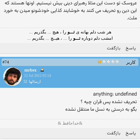
عروسک تو دست این مثلا رهبرای دینی بیش نیستیم. اونها هستند که
این دین رو تحریف می کنند به خوشایند کذایی خودشونو میدن به خورد
ملت.
هر شب دلم بهانه ی
تـــو
را ، هیچ ... بگذریم ...
امشب دلم دوباره
تـــو
را ... ، هیــچ ... بگذریم ...
پاسخ
بازگفت
#74
کاربر
mrbex
12 Jul 2012 05:14
ارسالها: 52
anything: undefined
تحریف نشده پس قران چیه ؟
بگو به درستی به نسل ما منتقل نشده
&خداحافظ &
پاسخ
بازگفت