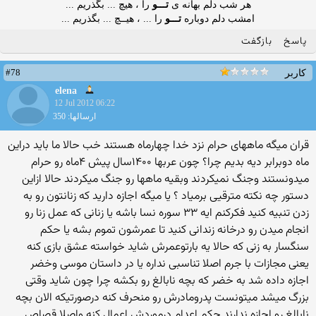
هر شب دلم بهانه ی
تـــو
را ، هیچ ... بگذریم ...
امشب دلم دوباره
تـــو
را ... ، هیــچ ... بگذریم ...
پاسخ
بازگفت
#78
کاربر
elena
12 Jul 2012 06:22
ارسالها: 350
قران میگه ماههای حرام نزد خدا چهارماه هستند خب حالا ما باید دراین
ماه دوبرابر دیه بدیم چرا؟ چون عربها ۱۴۰۰سال پیش ۴ماه رو حرام
میدونستند وجنگ نمیکردند وبقیه ماهها رو جنگ میکردند حالا ازاین
دستور چه نکته مترقیی برمیاد ؟ یا میگه اجازه دارید که زنانتون رو به
زدن تنبیه کنید فکرکنم ایه ۳۳ سوره نسا باشه یا زنانی که عمل زنا رو
انجام میدن رو درخانه زندانی کنید تا عمرشون تموم بشه یا حکم
سنگسار به زنی که حالا یه بارتوعمرش شاید خواسته عشق بازی کنه
یعنی مجازات با جرم اصلا تناسبی نداره یا در داستان موسی وخضر
اجازه داده شد به خضر که بچه نابالغ رو بکشه چرا چون شاید وقتی
بزرگ میشد میتونست پدرومادرش رو منحرف کنه درصورتیکه الان بچه
نابالغ رو اجازه ندارند حکم اعدام درموردش اعمال کنه واصلا قصاص