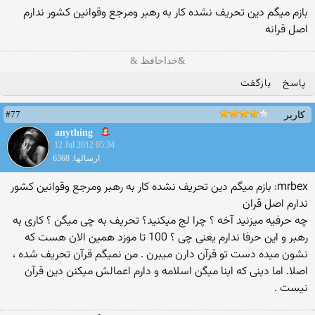
بازم میگم دین تحریف نشده کار به رهبر ومرجع وقوانین کشور ندارم
اصل قرانه
&خداحافظ &
پاسخ
بازگفت
#77
کاربر
anything
12 Jul 2012 05:34
ارسالها: 6368
mrbex: بازم میگم دین تحریف نشده کار به رهبر ومرجع وقوانین کشور
ندارم اصل قران
چه حرفیه میزنید آخه ؟ چرا لج میکنید؟ تحریف به چی میگن ؟ کاری به
رهبر و این حرفا ندارم یعنی چی ؟ 100 تا موزد همین الان هست که
نشون میده دست تو قرآن دارن میبرن . من نمیگم قرآن تحریف شده ،
اصلا. اما دینی که اینا میگن اسلامه و دارم اعمالش میکنن دین قرآن
نیست .