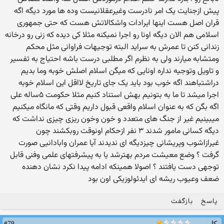
پیش ازجنایت یک امر نادرست وغیرعقلانیست وده ها مورد دیگه اگه
قران اصل هست اینها ایرادات واشکالاتش هست که حتی جمهوری
اسلامی هم الان دیگه اونا رو اجرا نمیکنه مثلا کی دیده که زنی رو درخانه
زندانی کنن تا عمرش به سراید البته توجیهات فراوانی مثل محکم
ومتشابه میارند ولی به نظرم اگر مطلبی درست باشه احتیاج به تفسیر
و تاویل وتوجیه نداره اونایی که میگن اسلام اصلش خوبه وما بدیم
دراشتباهند اگه خوب بود باید یک جای تاریخ لااقل این اسلام خوبه
اجرا میشد تا ما به بتونیم بهش استناد کنیم مثلا حکومت ۵ساله علی
اگه بگن که به عنوان اسلام واقعی قبول داریم وقتی که مانگاه میکنیم
میبینیم غیر از جنگ های متعدد و خون وخون ریزی چیزی نداشت که
دیگه کسانی مامور شدند ۳ نفر ازحکام اونوقت روبکشند چون
غیرازاشوب وپریشانی چیزدیگه ای ندیدند آیا عمران وابادانیی صورت
گرفت ؟ وضع معیشت مردم بهترشد یا به پیشرفتهای علمی وفنی قابل
توجهی دست یافتند ؟ اصولا همینکه ادامه پیدا نکرد نشان دهنده
ضعف وعیوب ریشه ای ایدئولوزیکی اون بود
پاسخ
بازگفت
#79
کاربر