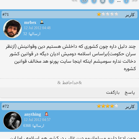
>>
10
9
8
7
...
1
<<
#71
کاربر
mrbex
12 Jul 2012 04:48
ارسالها: 52
چند دلیل داره چون کشوری که داخلش هستیم دین وقوانینش (ازنظر
سران حکومت)براساس اسلامه دومیش ادیان دیگه در قوانین کشور
دخالت نداره سومیشم اینکه اینجا سایت پورنو هد مخالف قوانین
کشوره
&خداحافظ &
پاسخ
بازگفت
#72
کاربر
anything
12 Jul 2012 04:57
ارسالها: 6368
چون ادعا داریم مسلمانیمو دین غالب در کشور هم اسلامه ، اما این