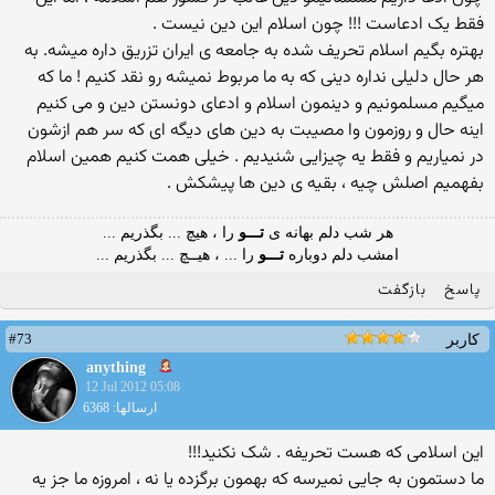
فقط یک ادعاست !!! چون اسلام این دین نیست .
بهتره بگیم اسلام تحریف شده به جامعه ی ایران تزریق داره میشه. به
هر حال دلیلی نداره دینی که به ما مربوط نمیشه رو نقد کنیم ! ما که
میگیم مسلمونیم و دینمون اسلام و ادعای دونستن دین و می کنیم
اینه حال و روزمون وا مصیبت به دین های دیگه ای که سر هم ازشون
در نمیاریم و فقط یه چیزایی شنیدیم . خیلی همت کنیم همین اسلام
بفهمیم اصلش چیه ، بقیه ی دین ها پیشکش .
هر شب دلم بهانه ی
تـــو
را ، هیچ ... بگذریم ...
امشب دلم دوباره
تـــو
را ... ، هیــچ ... بگذریم ...
پاسخ
بازگفت
#73
کاربر
anything
12 Jul 2012 05:08
ارسالها: 6368
این اسلامی که هست تحریفه . شک نکنید!!!
ما دستمون به جایی نمیرسه که بهمون برگزده یا نه ، امروزه ما جز یه