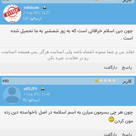
oshinam
3 Aug 2012 14:27
ارسالها: 533
چون دین اسلام خرافاتی است که به زور شمشیر به ما تحمیل شده
است .
عقاید من و شما میتونه اشتباه باشه ولی انسانیت هرگز, پس همیشه انسانیتت
رو بر عقایدت چیره بکن
پاسخ
بازگفت
#80
کاربر
offGPS
3 Aug 2012 15:18
ارسالها: 93
چون هر چی بسرمون میارن به اسم اسلامه در اصل ناخواسته دین زده
مون کردن
پاسخ
بازگفت