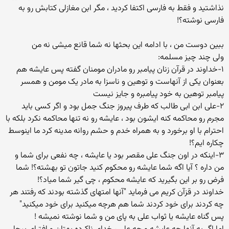
نذاشتید و فقط به فارسی اکتفا کردید ، مگر ابن مغازلی کتابش رو به
فارسی نوشته؟!
ببین دوست من ، با ادامه این بحثها نه شما قانع میشی نه من
ولی چند چیز مسلمه:
۱-خداوند در قرآن زنان پیامبر رو مادران مومنان گفته پس عایشه هم
بعنوان یکی از آنهاست و توهین و ناسزا به مادر یک مومن و همسر
پیامبر توهین به خود پیامبره و جایز نیست
۲-علی ابن ابی طالب که طرف پیروز جنگ جمل بود و اگر کسی باید
مجرم رو محاکمه کنه ایشون بود ، عایشه رو نه تنها محاکمه نکرد بلکه با
احترام با او برخورد و به همراه خدم و حشم روانه مدینه کرد ما اینوسط
چکاره ایم؟!
۳-اینکه در اون جنگ علی مقصر بود یا عایشه ، چه نفعی برای شما و
من داره ؟ آیا اگه شما عایشه رو محکوم کنید جاتون تو بهشته؟! شما
فرض رو بر این بگیرید که عایشه محکوم ، چی گیر شما میاد؟!
خداوند در قزآن کریم می فرماید "آنها امتهای گذشته بودند که رفتند هر
چه کردند برای خود کردند شما هم هرچه میکنید برای خود میکنید"
پس گناه عایشه یا ثواب علی به پای من و شما نوشته نمیشه !