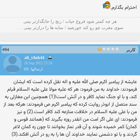
احترام بگذارم.
هر چه کمتر شود فروغ حیات / رنج را جانگدازتر بینی
سوی مغرب چو رو کند خورشید / سایه ها را درازتر بینی . . .
#94
کاربر
ali_t4nh44
18 Sep 2012 15:24
ارسالها: 101
عایشه از پیامبر اکرم صلی الله علیه و اله نقل کرده است که ایشان
فرمودند: خداوند به من فرمود: هر که علیه مولا علی علیه السلام قیام
کند، و با او جنگ نماید کافر و در آتش است!(1) همچنین ابن مغازلی به
سند متصل از ابوذر روایت کرده که پیامبر اکرم ص فرمودند: هرکه بعد از
من با علی علیه السلام در خلافت منازعه کند کافر است.(2) و نیز
فرمودند: ای علی اگر امت من انقدر روزه بگیرند که (همانند قوس و
کمان) کمر خمیده شوند و آن قدر نماز بخوانند تا چون زه کمان لاغر
گردند و با تو دشمنی نمایند خداوند آن ها را به رو در آتش افکند.(3)