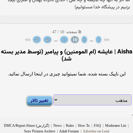
اما اگر به آنها چه عایشه و چه علی ، خدای ناکرده بهتان و افترای بیجا
بزنیم در پیشگاه خدا مسئولیم!
صفحه: 10 / 47
>>
47
46
...
11
10
9
...
1
<<
Aisha | عایشه (ام المومنین) و پیامبر (توسط مدیر بسته
شد)
این تاپیک بسته شده. شما نمیتوانید چیزی در اینجا ارسال نمائید.
|
Moderator List
|
FAQ
|
How To
|
Rules
|
News
|
DMCA/Report Abuse (گزارش)
Sexy Pictures Archive
|
Adult Forums
|
Advertise on Looti