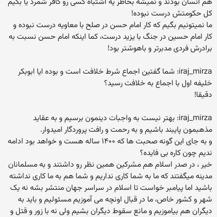
هم انسان بودند و نمیشه بخاطر یه اشتباه کسی رو کافر شمرد یا بگیم
کل حکومتش درست نبوده!
ما نمیتونیم بگیم که کار امام حسن در صلح با معاویه درست نبوده و
کار امام حسین در جنگ با یزید درست، کما اینکه امام حسن نسبت به
برادرش فردی مدبرتر و باهوشتر بود!
iraj_mirza: شما گفتین اجماع شرط خلافت است و بوده ایا ابوبکر
خلیفه اول با اجماع به خلافت رسید؟
دقیقا!
iraj_mirza: بهتر نیست به واجبات دینمون برسیم و به عقاید
مذهبمون پایبند باشیم و به رحمت و رافت پروردگار امیدوار.
و به جای این گونه صحبت ها که ۱۴۰۰ ساله هست و خواهد بود ادامه
ندیم چون کاره بی فایده؟
خیر ، در صدر اسلام هم مشرکین همین نظر رو داشتند و به مسلمانان
مدینه میگفتند که ما به شما کاری نداریم و شما هم به ما کاری نداشته
باشید اما پیامبر خواست تا اسلام در سراسر جهان منتشر بشه نه یک
شهر و کشور خاص، ما در قبال اونچه می آموزیم مسئولیم و باید به
دیگران هم بیاموزیم و مانع سقوط دیگران بشیم ولی نه با زور و قتل و