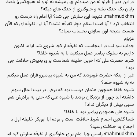
در این دنیا (اخرتو نه من میدونم چی میشه نه تو و نه هیچکس) باعث
پایان یک جنگ بشه و جلوگیری از جنگ های دیگه؟
mahmudkhm: نتیجه این سازش چی شد؟ آیا امام راه درست رو
انتخاب کرد ؟ آیا امت اسلام دچار تفرقه نشد؟! آیا این تفرقه ای که الآن
هست نتیجه اون سازش بحساب نمیاد؟
عزیزم
جواب سوالت در اینجاست که تفرقه از کجا شروع شد ایا ما اکنون
داریم به سلوک پیامبر عمل میکنیم یا به شیوه خلفا؟
شرط حضرت علی که اخرین خلیفه شماست برای پذیرش خلافت چی
بود؟
غیر از اینکه حضرت فرمودند که من به شیوه پیامبرو قران عمل میکنم
نه به شیوه خلفا؟
شیوه خلفا همچون عثمان درست بود که برخی در بیت المال سهم
داشته اند چون از نزدیکان بودند یا شیوه علی که حتی به برادرش هم
سهی بیش از دیگران نداد؟
شیوه علی همچون پیامبر بود یا خلفا؟
شما گفتین اجماع شرط خلافت است و بوده ایا ابوبکر خلیفه اول با
اجماع به خلافت رسید؟
mahmudkhm: راستی چرا امام برای جلوگیری از تفرقه سازش کرد اما