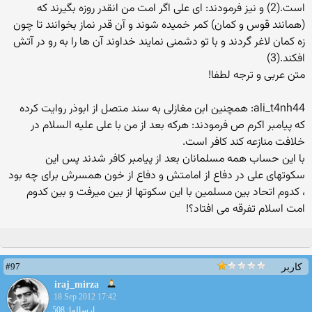
است.(2) و نیز فرمودند: ای علی اگر امت من انقدر روزه بگیرند که
(همانند قوس و کمان) کمر خمیده شوند و آن قدر نماز بخوانند تا چون
زه کمان لاغر گردند و با تو دشمنی نمایند خداوند آن ها را به رو در آتش
افکند.(3)
متن عربی و ترجه لطفا!
ali_t4nh44: همچنین ابن مغازلی به سند متصل از ابوذر روایت کرده
که پیامبر اکرم ص فرمودند: هرکه بعد از من با علی علیه السلام در
خلافت منازعه کند کافر است.
با این حساب همه مسلمانان بعد از پیامبر کافر شدند پس این
سکوتهای علی در دفاع از امامتش و دفاع از خون همسرش برای چه بود
، کدوم اتحاد بین مسلمین با این سکوتها از بین میرفت و بین کدوم
امت اسلام تفرقه می افتاد؟!
#97
کاربر
iraj_mirza
18 Sep 2012 17:42
ارسالها: 508