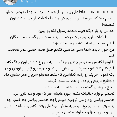
ارسالها: 508
mahmudkhm: اتفاقا علی پدر س از حمزه سید الشهدا ، دومین مبارز
اسلام بود که حریفش رو از پای در آورد ، اطلاعات تاریخی و دینیتون
ضعیفه!
حداقل یه بار دیگه فیلم محمد رسول الله رو ببین!
من اطلاعات تاریخیم در د خودم ای بد نیست ولی گمونم سازندگان
فیلم عمر یکم اطلاعاتشون ضعیفه عزیز .
من چون دیدم شما سنی مذهبی گفتم طبق فیلم جعلی عمر صحبت
کنم.
تا اونجا که من میدونم چندین جنگ تن به تن رخ داد در اون جنگ که
فکر کنم ۵ تاشو حضرت علی مبارزه کردند و حریف رو از پا در اوردن و در
یک نمونه حریف رو زنده گذاشتن که فقط همونو سریال عمر نشون داد
و وقایع تاریخی زیادی رو هم سانسور کردند
راجع پیراهنم گفتم پیراهن عثمان نه یوسف ...........................
نمیخوام وارد جزئیات بشم چون عایشه هر که بود و هر کاری کرد
همسر پیامبر بود و من ترجیح میدم راجع همسر پیامبر چه خوب چه
بد حرفی نزنم ترجیح میدم به منش مولا علی رفتار کنم و همانند ایشون
کار رو به روز جزا و خداوند متعال بسپارم