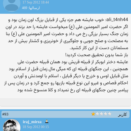
17 Sep 2012 18:44
ارسالها: 469
ali_t4nh44: خوب عایشه هم جزء یکی از قبایل بزرگ اون زمان بود و
اگر حضرت امیر المومنین علی (ع) میخواست عایشه را حد بزند در اون
زمان جنگ بسیار بزرگی رخ می داد و حضرت امیر المومنین علی (ع) بنا
به مصلحت و صلح جویی و جلوگیری از خونریزی و کشتار بیش از حد
مسلمانان دست از این کار کشید.
باز شما بدون تحقیق صحبت کردید!
عایشه دختر ابوبکر از قبیله قریش بود همان قبیله حضرت علی
همچنین ، این جنگهای قبیله ای که میگی مال زمان قبل از اسلام بود
مثل قبایل اوس و خزرج یا دیگر قبایل ، اسلام با اومدنش و آوردن
احکام قصاص و غیرو این نوع قبیله بازیها رو جمع کرد و در زمان پس از
پیامبر چنین جنگهای قبیله ای رخ نمیداد و کلا منسوخ شده بود
#93
کاربر
iraj_mirza
18 Sep 2012 00:15