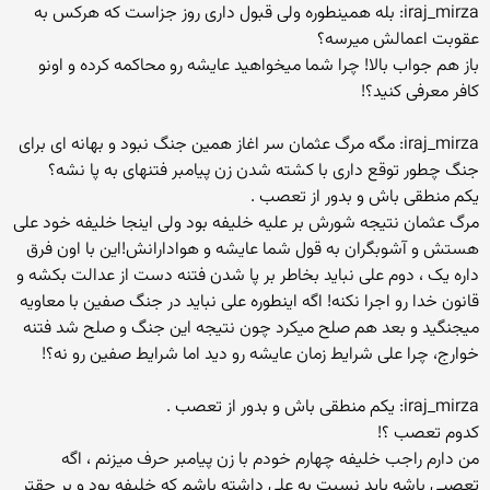
iraj_mirza: بله همینطوره ولی قبول داری روز جزاست که هرکس به
عقوبت اعمالش میرسه؟
باز هم جواب بالا! چرا شما میخواهید عایشه رو محاکمه کرده و اونو
کافر معرفی کنید؟!
iraj_mirza: مگه مرگ عثمان سر اغاز همین جنگ نبود و بهانه ای برای
جنگ چطور توقع داری با کشته شدن زن پیامبر فتنهای به پا نشه؟
یکم منطقی باش و بدور از تعصب .
مرگ عثمان نتیجه شورش بر علیه خلیفه بود ولی اینجا خلیفه خود علی
هستش و آشوبگران به قول شما عایشه و هوادارانش!این با اون فرق
داره یک ، دوم علی نباید بخاطر بر پا شدن فتنه دست از عدالت بکشه و
قانون خدا رو اجرا نکنه! اگه اینطوره علی نباید در جنگ صفین با معاویه
میجنگید و بعد هم صلح میکرد چون نتیجه این جنگ و صلح شد فتنه
خوارج، چرا علی شرایط زمان عایشه رو دید اما شرایط صفین رو نه؟!
iraj_mirza: یکم منطقی باش و بدور از تعصب .
کدوم تعصب ؟!
من دارم راجب خلیفه چهارم خودم با زن پیامبر حرف میزنم ، اگه
تعصبی باشه باید نسبت به علی داشته باشم که خلیفه بود و بر حقتر