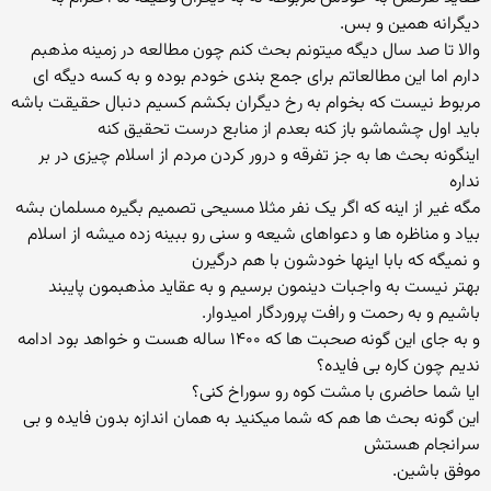
دیگرانه همین و بس.
والا تا صد سال دیگه میتونم بحث کنم چون مطالعه در زمینه مذهبم
دارم اما این مطالعاتم برای جمع بندی خودم بوده و به کسه دیگه ای
مربوط نیست که بخوام به رخ دیگران بکشم کسیم دنبال حقیقت باشه
باید اول چشماشو باز کنه بعدم از منابع درست تحقیق کنه
اینگونه بحث ها به جز تفرقه و درور کردن مردم از اسلام چیزی در بر
نداره
مگه غیر از اینه که اگر یک نفر مثلا مسیحی تصمیم بگیره مسلمان بشه
بیاد و مناظره ها و دعواهای شیعه و سنی رو ببینه زده میشه از اسلام
و نمیگه که بابا اینها خودشون با هم درگیرن
بهتر نیست به واجبات دینمون برسیم و به عقاید مذهبمون پایبند
باشیم و به رحمت و رافت پروردگار امیدوار.
و به جای این گونه صحبت ها که ۱۴۰۰ ساله هست و خواهد بود ادامه
ندیم چون کاره بی فایده؟
ایا شما حاضری با مشت کوه رو سوراخ کنی؟
این گونه بحث ها هم که شما میکنید به همان اندازه بدون فایده و بی
سرانجام هستش
موفق باشین.