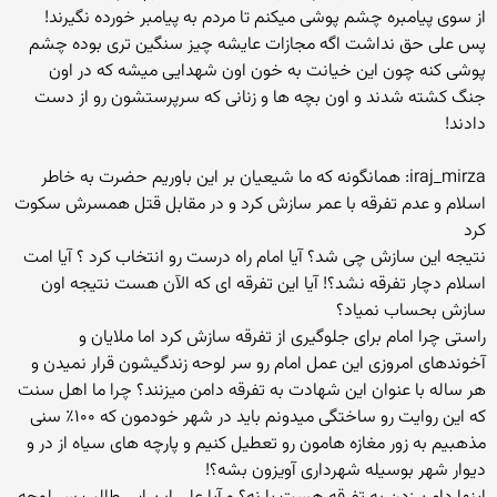
از سوی پیامبره چشم پوشی میکنم تا مردم به پیامبر خورده نگیرند!
پس علی حق نداشت اگه مجازات عایشه چیز سنگین تری بوده چشم
پوشی کنه چون این خیانت به خون اون شهدایی میشه که در اون
جنگ کشته شدند و اون بچه ها و زنانی که سرپرستشون رو از دست
دادند!
iraj_mirza: همانگونه که ما شیعیان بر این باوریم حضرت به خاطر
اسلام و عدم تفرقه با عمر سازش کرد و در مقابل قتل همسرش سکوت
کرد
نتیجه این سازش چی شد؟ آیا امام راه درست رو انتخاب کرد ؟ آیا امت
اسلام دچار تفرقه نشد؟! آیا این تفرقه ای که الآن هست نتیجه اون
سازش بحساب نمیاد؟
راستی چرا امام برای جلوگیری از تفرقه سازش کرد اما ملایان و
آخوندهای امروزی این عمل امام رو سر لوحه زندگیشون قرار نمیدن و
هر ساله با عنوان این شهادت به تفرقه دامن میزنند؟ چرا ما اهل سنت
که این روایت رو ساختگی میدونم باید در شهر خودمون که ۱۰۰٪ سنی
مذهبیم به زور مغازه هامون رو تعطیل کنیم و پارچه های سیاه از در و
دیوار شهر بوسیله شهرداری آویزون بشه؟!