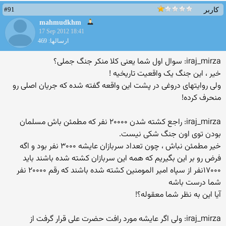
#91
کاربر
mahmudkhm
17 Sep 2012 18:41
ارسالها: 469
iraj_mirza: سوال اول شما یعنی کلا منکر جنگ جملی؟
خیر ، این جنگ یک واقعیت تاریخیه !
ولی روایتهای دروغی در پشت این واقعه گفته شده که جریان اصلی رو
منحرف کرده!
iraj_mirza: راجع کشته شدن ۲۰۰۰۰ نفر که مطمئن باش مسلمان
بودن توی اون جنگ شکی نیست.
خیر مطمئن نباش ، چون تعداد سربازان عایشه ۳۰۰۰ نفر بود و اگه
فرض رو بر این بگیریم که همه این سربازان کشته شده باشند باید
۱۷۰۰۰نفر از سپاه امیر المومنین کشته شده باشند که رقم ۲۰۰۰۰ نفر
شما درست باشه
آیا این به نظر شما معقوله؟!
iraj_mirza: ولی اگر عایشه مورد رافت حضرت علی قرار گرفت از