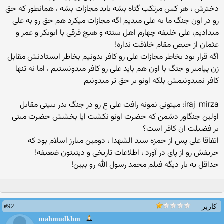
دخترش ، هر کس مرتکب گناه بشه باید مجازات بشه ، همانطور که حق
رو در اون جنگ ما به علی میدیم اگه مجازات میکرد هم حق رو به علی
میدادیم، علی خلیفه چهارم اهل سنته و هیچ فرقی با ابوبکر و عمر و
عثمان از حیص مقام خلافت نداره!
اگه قرار بود بخاطر مجازات علی رو کافر بدونیم بخاطر ایستادنش مقابل
زن پیامبر و جنگ با اون هم باید علی رو کافر میدونستیم ، اما نه تنها
کافر نمیدونیمش بلکه اونو بر حق تر میدونیم
iraj_mirza: میتونی نمونه رافت علی ع رو در جنگ بدر ببینی مقابل
اولین جنگاور دشمن که حضرت اونو نکشت ایا بخشش حضرت مبنی
بر فضیلت ان کافر است؟
اتفاقا علی پس از حمزه سید الشهدا ، دومین مبارز اسلام بود که
حریفش رو از پای در آورد ، اطلاعات تاریخی و دینیتون ضعیفه!
حداقل یه بار دیگه فیلم محمد رسول الله رو ببین!
#92
کاربر
mahmudkhm