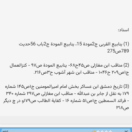
اسناد:
(1) ینابیع القربی ج2مودة 15، ینابیع المودة ج2باب 56حدیث
789ص275
(2) مناقب ابن مغازلی ص۴۵ح۶۸- ینابیع المودة ص۹۷ - کنزالعمال
ج۱ص۲۰۹ ح۱۰۴۶ - مناقب ابن شهر آشوب ح۳ص۲۱۶.
(3) تاریخ دمشق ابن عساکر بخش امام امیرالمومنین ج۱ص۱۴۵ شماره
۱۷۹ به نقل از جابر بن عبدالله - مناقب ابن مغازلی ص۲۹۷ شماره ۳۴۰
- فرائد السمطین ج۱ص۵۱ شماره ۱۶ - کفایة الطالب ص۱۷۹و در چ دیگر
ص۳۱۸