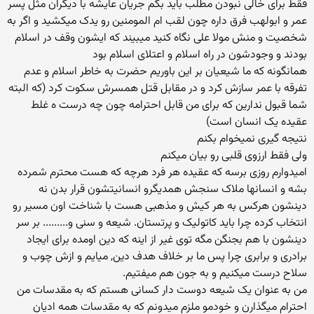
فقط برای خالی نبودن مطلب باید بگم جریان عایشه با دیگران مثل پسر
عمر و ابولهب فرق داره چون لقب ام المومنین رو یدک میکشید و اگر به
شخصیت و منش مولا علی نگاه کنید میبیند که ایشون وقف در اسلام
بودند و وجودشون در راه اسلام و اعتلای اسلام بود
همانگونه که ما شیعیان بر این باوریم حضرت به خاطر اسلام و عدم
تفرقه با عمر سازش کرد و در مقابل قتل همسرش سکوت کرد (که البته
شما قبول ندارین که برای من قابل احترامه چون چه درست ه غلط
عقیده یک انسان است)
نتیجه گیری نمیخوام بکنم
ولی فقط ارزوی قلبی رو بیان میکنم
امیدوارم روزی برسه که عقیده هر فرد هرچه که هست محترم شمرده
بشه و انسانها ملاک سنجش همدیگرو انسانیتشون قرار بدن نه
دینشون هرکس به هر کیش و مذهبی هست با شناخت اون مسیر رو
انتخاب کرده چرا باید کاتولیک و پرتستان. شیعه و سنی و......... بر سر
دینشون با هم بجنگن مگه توی غیر از اینه که دین اومده برای ایجاد
برادری و برابری چرا پس ما بر خلاف هدف دین, میایم و ازش چوب و
سلاح درست میکنیم و به جون هم میفتیم.
من به عنوان یک شیعه دوست دار کسانی هستم که به مقدسات من
احترام میگذارن و خودمو ملزم میدونم که به مقدسات همه ادیان