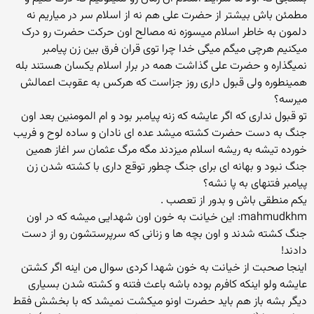
مطمئن باش بیشتر از حضرت علی هم نه از اسلام سر در میاریم نه
دلمون به خاطر اسلام میسوزه نه مصالح اون حرکت حضرت رو درک
میکنیم هرچی میگم میگی خدا چرا توی قران فرق بین زن پیامبر
نمیگذاره و حضرت علی گذاشت همه در برار اسلام یکسان هستند بله
همینطوره ولی قبول داری روز جزاست که هرکس به عقوبت اعمالش
میرسه؟
تو قبول نداری که اگر عایشه که زنه پیامبر بود و ام المومنین بعد اون
جنگ به دست حضرت کشته میشد عده ای نادان و ساده لوح و فریب
خورده تیشه به ریشه اسلام میزدند مگه مرگ عثمان سر اغاز همین
جنگ نبود و بهانه ای برای جنگ چطور توقع داری با کشته شدن زن
پیامبر فتنهای به پا نشه؟
یکم منطقی باش و بدور از تعصب .
mahmudkhm: این خیانت به خون اون شهدایی میشه که در اون
جنگ کشته شدند و اون بچه ها و زنانی که سرپرستشون رو از دست
دادند!
اینجا صحبت از خیانت به خون شهدا کردی سوال من اینه اگر کشتن
عایشه ولو اینکه کافرم بوده باشه باعث فتنه و کشته شدن بسیاری
دیگر بشه باز هم باید حضرت اونو میکشت نمیشد که با بخشش فقط