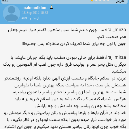
#95
کاربر
mahmudkhm
18 Sep 2012 16:33
ارسالها: 469
iraj_mirza: من چون دیدم شما سنی مذهبی گفتم طبق فیلم جعلی
عمر صحبت کنم.
چون با اون چه برای شما تعریف کردن متفاوته پس جعلیه!!!
iraj_mirza: فقط برای خالی نبودن مطلب باید بگم جریان عایشه با
دیگران مثل پسر عمر و ابولهب فرق داره چون لقب ام المومنین رو یدک
میکشید
عزیزم در اسلام جایگاه و منسب ارزش الهی نداره بلکه اونچه ارزشمندتر
هستش تقواست ، خدا به صراحت میگه بهترین شما با تقواترین
شماست نه بهترین شما زن پیامبر یا دختر پیامبر یا عموی پیامبره،
هرکس اشتباه کنه مرتکب گناه بشه به دین اسلام ضربه بزنه باید
محاکمه بشه چه زن پیامبر چه دامادش و چه یارانش!
خداوند در قرآن بارها و بارها پیامبرش و زنان پیامبرش و دیگر مومنان رو
مورد باز خواست قرار میده بدون اینکه سمت اونها رو در نظر بگیره ، یا
بگه خوب چون اینها زنان پیامبر هستن ندید میگیرم یا چون این اشتباه