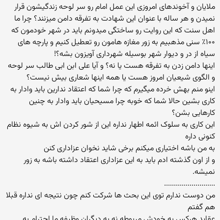
ملایان و آخوندهای امروزی این عمل امام رو سر لوحه زندگیشون قرار
نمیدن و هر ساله با عنوان این شهادت به تفرقه دامن میزنند؟ چرا ما
اهل سنت که این روایت رو ساختگی میدونم باید در شهر خودمون که
۱۰۰٪ سنی مذهبیم به زور مغازه هامون رو تعطیل کنیم و پارچه های
سیاه از در و دیوار شهر بوسیله شهرداری آویزون بشه؟!
اینها دامن زدن به تفرقه هست یا نه؟ و آیا علی ابن ابی طالب سر لوحه
و الگوی شیعیان امروز هست یا همه اینها شعاری بیش نیست؟
اینو منم بهش خرده میگیرم که چرا شما که اعتقاد ندارین باید وادار به
کاری بشین حالا شما که خوبه چرا مسیحیان باید وادار به چنین
کارهایی بشن؟
این کاری به سلوک ائمه اطهار نداره این از شور کردن اش به شیوه نظام
کنونی داره
به من باشه اختیاری میکنم برخی شاید نخوان عزاداری کنن
و از اون گذشته ادم باید به این عزاداری اعتقاد داشته باشه به زور
نمیشه.
..........................
من دوست ندارم توی این بحث ها شرکت کنم چون نتیجه ای نداره قبلا
هم گفتم
عقاید هرکس به خودش مربوطه نه به دیگران وظیفه ما احترام به