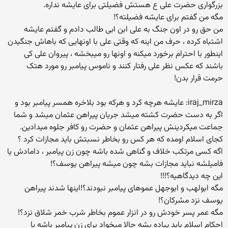
بزرگواری حضرت علی ع هستش فضیلتی برای عایشه نداره.
مگه من گفتم برای عایشه فضیلته؟!
من حق رو در اون جنگ به علی ابن ابی طالب دادم و گفتم عایشه
اشتباه کرده ، حرف من اینه که وقتی علی با اونهایی که باهاش جنگیدن
اینطور با احترام برخورد میکنه و اونها رو میبخشه ، پیروان علی کی
باشند که عکس نظر علی رفتار کنند و ناموس پیامبر رو مورد هتک
حرمت قرار بدن!
iraj_mirza: عایشه هرچه کرد و هرکه بود بلاخره همسر پیامبر بود و
اگر به دست حضرت کشته میشد جریان پیراهن عثمان میشد و شما
جماعت میکردینش پیراهن عثمان و حضرت رو کافر جلوه میدادین.
کجای اسلام اومده که هر کس رو بخاطر نسبتش باید مجازات کرد ؟
اگه کسی مرتکب خلاف و گناهی شده باشه چون زن پیامبر ، دامادش یا
فامیلشه نباید مجازات بشه چون میشه پیراهن یوسف؟!
این چه دیدگاهیه؟!!!
مگه ابولهب و ابوجهل عموهای پیامبر نبودند؟!اینها شدند پیراهن
یوسف نزد مشرکان؟!
مگه عمر پسر خودش رو در انزار عموم بخاطر شرب خمر شلاق نزد؟!
احکام اسلام باید پیاده بشه حالا میخواد برای زن پیامبر باشه یا