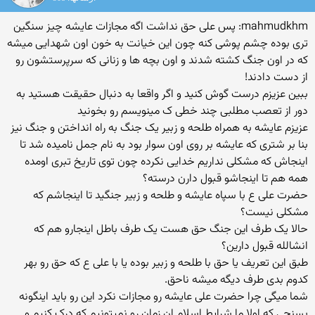
mahmudkhm: پس علی حق نداشت اگه مجازات عایشه چیز سنگین
تری بوده چشم پوشی کنه چون این خیانت به خون اون شهدایی میشه
که در اون جنگ کشته شدند و اون بچه ها و زنانی که سرپرستشون رو
از دست دادند!
ببین عزیزم درست گوش کنید و اگر واقعا به دنبال حقیقت هستید به
دور از تعصب مطلبی چند خطی ک مینویسم رو بخونید
عزیزم عایشه به همراه طلحه و زبیر یک جنگ به راه انداختن و جنگ نیز
بنا بر شتری که عایشه بر روی اون سوار بود به نام جمل نامیده شد تا
اینجاش که مشکلی نداریم خدایی نکرده چون توی تاریخ تبری اومده
همه هم تا اینجاشو قبول دارن درسته؟
حضرت علی ع با سپاه عایشه و طلحه و زبیر جنگید تا اینجاشم که
مشکلی نیست؟
حالا یک طرف این جنگ حق هست یک طرف باطل اینجارو هم که
انشالله قبول دارین؟
طبق این تعریف یا حق با طلحه و زبیر بوده یا با علی ع که حق رو بهر
کدوم بدی طرف دیگه میشه ناحق.
شما میگی چرا حضرت علی عایشه رو مجازات نکرد این رو باید اینگونه
بسنجی که اولا ما شرایط اسلام ان زمان رو نمیتونیم که درک کنیم و