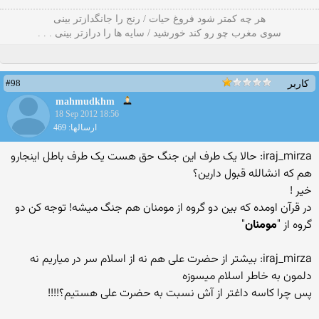
هر چه کمتر شود فروغ حیات / رنج را جانگدازتر بینی
سوی مغرب چو رو کند خورشید / سایه ها را درازتر بینی . . .
#98
کاربر
mahmudkhm
18 Sep 2012 18:56
ارسالها: 469
iraj_mirza: حالا یک طرف این جنگ حق هست یک طرف باطل اینجارو
هم که انشالله قبول دارین؟
خیر !
در قرآن اومده که بین دو گروه از مومنان هم جنگ میشه! توجه کن دو
گروه از "
مومنان
"
iraj_mirza: بیشتر از حضرت علی هم نه از اسلام سر در میاریم نه
دلمون به خاطر اسلام میسوزه
پس چرا کاسه داغتر از آش نسبت به حضرت علی هستیم؟!!!!