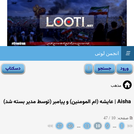
☰
انجمن لوتی
مذهب
Aisha | عایشه (ام المومنین) و پیامبر (توسط مدیر بسته شد)
صفحه: 10 / 47
>>
47
46
...
11
10
9
...
1
<<