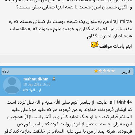
اینها دامن زدن به تفرقه هست یا نه؟ و آیا علی ابن ابی طالب سر لوحه
و الگوی شیعیان امروز هست یا همه اینها شعاری بیش نیست؟
iraj_mirza: من به عنوان یک شیعه دوست دار کسانی هستم که به
مقدسات من احترام میگذارن و خودمو ملزم میدونم که به مقدسات
همه ادیان احترام بگذارم.
اینو باهات موافقم
#96
کاربر
mahmudkhm
18 Sep 2012 16:35
ارسالها: 469
ali_t4nh44: عایشه از پیامبر اکرم صلی الله علیه و اله نقل کرده است
که ایشان فرمودند: خداوند به من فرمود: هر که علیه مولا علی علیه
السلام قیام کند، و با او جنگ نماید کافر و در آتش است!(1) همچنین
ابن مغازلی به سند متصل از ابوذر روایت کرده که پیامبر اکرم ص
فرمودند: هرکه بعد از من با علی علیه السلام در خلافت منازعه کند کافر