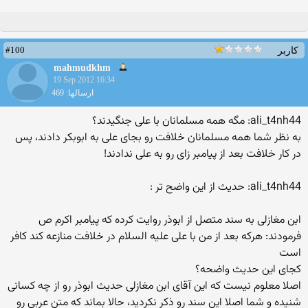
#100
کاربر
mahmudkhm
19 Sep 2012 16:34
ارسالها: 469
ali_t4nh44: مگه همه مسلمانان با علی جنگیدند؟
به نظر شما همه مسلمانان خلافت رو بجای علی به ابوبکر دادند، پس
در کار خلافت بعد از پیامبر زای رو به علی ندادند!
ali_t4nh44: حدیث از این واضح تر :
ابن مغازلی به سند متصل از ابوذر روایت کرده که پیامبر اکرم ص
فرمودند: هرکه بعد از من با علی علیه السلام در خلافت منازعه کند کافر
است
کجای این حدیث واضحه؟
اصلا معلوم نیست که این آقای ابن مغازلی حدیث ابوذر رو از چه کسانی
شنیده و شما اصلا این سند رو ذکر نکردید، حالا بماند که متن عربی رو