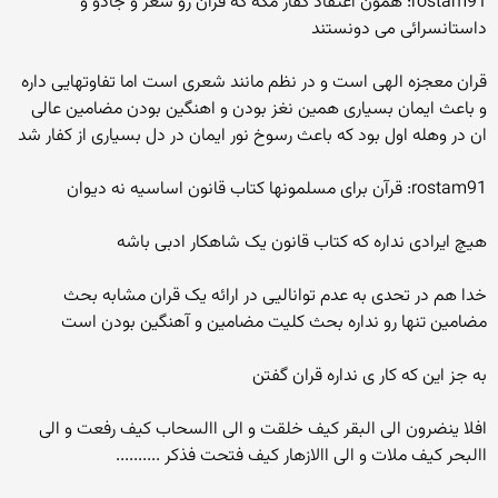
rostam91: همون اعتقاد کفار مکه که قرآن رو شعر و جادو و
داستانسرائی می دونستند
قران معجزه الهی است و در نظم مانند شعری است اما تفاوتهایی داره
و باعث ایمان بسیاری همین نغز بودن و اهنگین بودن مضامین عالی
ان در وهله اول بود که باعث رسوخ نور ایمان در دل بسیاری از کفار شد
rostam91: قرآن برای مسلمونها کتاب قانون اساسیه نه دیوان
هیچ ایرادی نداره که کتاب قانون یک شاهکار ادبی باشه
خدا هم در تحدی به عدم توانالیی در ارائه یک قران مشابه بحث
مضامین تنها رو نداره بحث کلیت مضامین و آهنگین بودن است
به جز این که کار ی نداره قران گفتن
افلا ینضرون الی البقر کیف خلقت و الی االسحاب کیف رفعت و الی
االبحر کیف ملات و الی االازهار کیف فتحت فذکر ..........