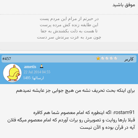
موفق باشید
در حیرتم از مرام این مردم پست
این طایفه زنده کش مرده پرست
تا هست به ذلت بکشندش به جفا
چون مرد به عزت ببرندش سر دست
#457
کاربر
ametis
22 Jul 2014 04:55
ارسالها: 1495
برای اینکه بحث تحریف نشه من هیچ جوابی جز عایشه نمیدهم
rostam91: اگه اینطوره که امام معصوم شما هم کافره
قبلا بارها روایت و تصویرش رو برات آوردم که امام معصوم میگه فلان
آیه در قرآن بوده و الآن نیست