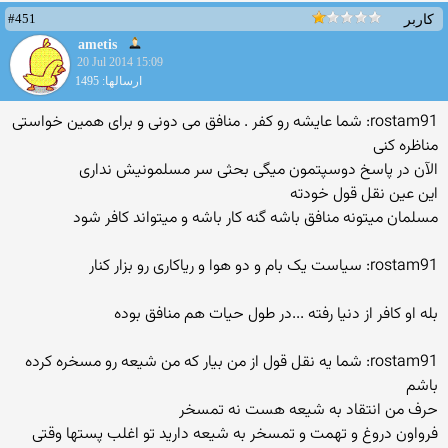
#451
کاربر
ametis
20 Jul 2014 15:09
ارسالها: 1495
rostam91: شما عایشه رو کفر . منافق می دونی و برای همین خواستی
مناظره کنی
الآن در پاسخ دوسپتمون میگی بحثی سر مسلمونیش نداری
این عین نقل قول خودته
مسلمان میتونه منافق باشه گنه کار باشه و میتواند کافر شود
rostam91: سیاست یک بام و دو هوا و ریاکاری رو بزار کنار
بله او کافر از دنیا رفته ...در طول حیات هم منافق بوده
rostam91: شما یه نقل قول از من بیار که من شیعه رو مسخره کرده
باشم
حرف من انتقاد به شیعه هست نه تمسخر
فرواون دروغ و تهمت و تمسخر به شیعه دارید تو اغلب پستها وقتی