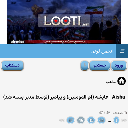
☰
انجمن لوتی
مذهب
Aisha | عایشه (ام المومنین) و پیامبر (توسط مدیر بسته شد)
صفحه: 46 / 47
>>
47
46
45
44
...
1
<<