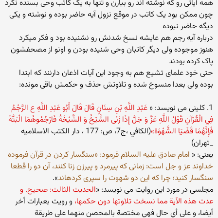
همه آیاتی رو که نوشته اند رو بیارن و تنها به یک کاتب وحی بسنده نکرد
چون ممکن بود یک کاتب در موقع نزول آیه حاضر بوده و نوشته و یکی
دیگه حاضر نبوده
درباره آیه رجم هم عایشه نسخ شدنش رو نشنیده بود و فکر میکرد
هنوز موجوده ولی دیگر کاتبان وحی شنیده بودن و اونو از مصحفشون
پاک کرده بودند
حتی خود علمای تشیع هم به وجود این آیات اذعان دارنند که ابتدا
بوده ولی بعدا منسوخ شده و تلاوتش حذف و حکمش باقی مونده:
1. کلینی می نویسد: «
عَبْدِ اللَّهِ بْنِ سِنَانٍ قَالَ قَالَ أَبُو عَبْدِ اللَّهِ ع الرَّجْمُ
فِي الْقُرْآنِ قَوْلُ اللَّهِ عَزَّ وَ جَلَّ إِذَا زَنَى الشَّيْخُ وَ الشَّيْخَةُ فَارْجُمُوهُمَا الْبَتَّةَ
فَإِنَّهُمَا قَضَيَا الشَّهْوَة»
(الكافي ،ج‏7، ص: 177 ، دار الکتب الاسلامیه
_تهران)
یعنی: «
امام صادق عليه السلام فرمود: «سنگسار كردن در قرآن فرموده
خداوند عز و جل است: زمانى كه پيرمرد و پيرزن زنا كنند، آن دو را قطعا
سنگسار كنيد؛ چرا كه اين دو شهوت را سپرى كرده‏اند
».
مجلسی در مورد این روایت می نویسد: «
الحديث الثالث‏: صحيح. و
عدت هذه الآية مما نسخت تلاوتها دون حكمها،
و رويت بعبارات أخر
أيضا، و على أي حال فهي مختصة بالمحصن منهما على طريقة