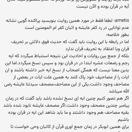
آیه در قرآن بوده و الآن نیست
ametis: لطفا فقط در مورد همین روایت بنویسید پراکنده گویی نشانه
عدم توانایی در رد کفر عایشه و اثبان کفر ام المومنین است
بطور خلاصه:
اما در رابطه با این روایت باید گفت که حدیث فوق دلالتی بر تحریف
قران ویا اعتقاد به تحریف قران ندارد
بلکه از جمع بین روایات و احادیث این نتیجه استنباط میگردد که ایه
رجم و رضعات عشره ابتدا در در قران بود و سپس نسخ میگردد.اما این
بدین معنا نیست که همگی اصحاب از نسخ ایه خبر داشته باشند و ان
ایات را از مصاحیف خود پاک کنند به همین علت ایات در بعضی از
مصاحف وجود داشت.یکی از این مصاحف،مصحف سیدتنا عایشه رضی
الله میباشد
اگر هم تصور کنیم چنین ایه ای نسخ نشده باشد باید گفت که در زمان
پیامبر چندین مصحف وجود داشت.اگر مصحف عایشه نابود شده باشد
بقیه مصاحف هم وجود داشتند و ما باید شاهد این ایه در قران بوده
باشیم
برای همین ابوبکر در زمان جمع اوری قرآن از کاتبان وحی خواست تا