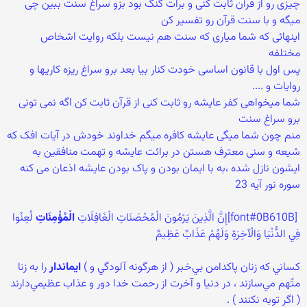
چیزی رو از قرآن ثابت کنی و برات گنگ بود بزو سراغ سنت ببین چی
میگه و با سنت قرآن رو تفسیر کن
اینهائی که شما میاری که سنت هم نیست بلکه روایت اشخاص
مختلفه
پس اول با قانون اساسی خودت کنار بیا بعد برو سراغ ریزه کاریها و
روایات و ....
شما میخواهی کفر عایشه رو ثابت کنی از قرآن ثابت کن اگه نمی تونی
برو سراغ سنت
منم چون شما میگی عایشه کافره میگم خداوند خودش در آیات افک که
شیعه و سنی معترف هستن در برائت عایشه و تهمت منافقین به
ایشون نازل شده ،به با ایمان بودن و پاک بودن عایشه اذعان می کنه
سوره نور آيه 23
‏ [font#0B610B]إِنَّ الَّذِينَ يَرْمُونَ الْمُحْصَنَاتِ الْغَافِلَاتِ
الْمُؤْمِنَاتِ
لُعِنُوا
فِي الدُّنْيَا وَالْآخِرَةِ وَلَهُمْ عَذَابٌ عَظِيمٌ ‏
‏كساني كه زنان پاكدامن بي‌خبر ( از هرگونه آلودگي و )
ايماندار
را به زنا
متّهم مي‌سازند ، در دنيا و آخرت از رحمت خدا دور و عذاب عظيمي‌دارند
( اگر توبه نكنند ) .‏