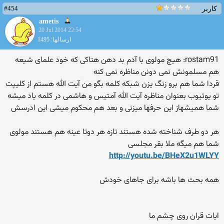
#454
کاربر
ametis
20 Jul 2014 22:54
ارسالها: 1495
rostam91: هیچ مولوی با آدم بد دهن هتاکی که خود علمای شیعه
هم مسلمونش نمی دونن مناظره نمی کنه
قردا شما هم برو زنگ یزن شبکه کلمه بگو من آیت الله هستم از کلیپت
تو یوتیوب بعنوان مناظره آیت الله آمتیس و هاشمی در کلمه یاد میشه
شما همیشهاز این حرفها میزنی و بعد هم محکوم میشی این ادرسش
هر دو طرف شناخته شده هستند تازه هر دوتا عینه هم هستند مولوی
شما هم میگه ملا بقر مجلسی
http://youtu.be/BHeX2u1WLYY
همه بحث ها باشه برای جاهای خودش
ایات قران روی چشم ما