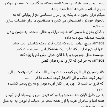
یه مسیحی هم عایشه رو میشناسه ممکنه یه گاو پرست هم در خوندن
تاریخ اسلام با عایشه آشنا شده باشه
میگم قرآن بخون تا عایشه رو از قرآن بشناسی نع از روایاتی که به
دلخواه خودتون تفسیرش می کنین و معتقدین ما برای فضیلت سازی
ساختیم
از قرآن بخون تا بدونی که خاوند تبارک و تعالی شخصا به مومن بودن
عایشه صدیقه شهادت داده
ametis: هیچ ایرادی نداره که کتاب قانون یک شاهکار ادبی باشه
نتنها ایرادی نداره بلکه دقیقا یک شاهکار ادبی هم هست کسی
نتونسته مثل اونو بیاره و یا تا الآن حرفی ازش کم یا زیاد کنه
ametis: به جز این که کار ی نداره قران گفتن
افلا ینضرون الی البقر کیف خلقت و الی االسحاب کیف رفعت و الی
االبحر کیف ملات و الی االازهار کیف فتحت فذکر ..........
اگه کاری نداشت که اون زمان کفار آورده بودن و به رخ پیامبر کشیده
بودن
به این دلیل قرآن شد معجزه پیامبر که فردی امی و بیسواد اونو آورد و
همه ادبا و شاعران عرب با اون همه تبحر در ادبیات از آوردن یه آیه مثل
اون عاجز موندن