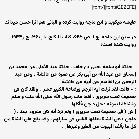
بحث دیگر بعد از اتمام این بحث قابل طرح است
[font#2E2EFE][/font]
عایشه میگوید و ابن ماچه روایت کرده و البانی هم انرا حسن میداند
در سنن ابن ماجه، ج ۱، ص ۶۲۵، کتاب النکاح، باب ۳۶، ح ۱۹۴۳٫
روایت شده است:
- حدثنا أبو سلمة یحیى بن خلف . حدثنا عبد الأعلى عن محمد بن
إسحاق عن عبد الله بن أبی بكر عن عمرة عن عائشة . وعن عبد
الرحمن بن القاسم عن أبیه عن عائشة
: - قالت لقد نزلت آیة الرجم ورضاعة الكبیر عشرا . ولقد كان فی
صحیفة تحت سریری . فلما مات رسول الله صلى الله علیه و سلم
وتشاغلنا بموته دخل داجن فأكلها
[ ش ( فی صحیفة تحت سریری ) ولم ترد أنه كان مقروءا بعد . (
داجن ) هی الشاة یعلفها الناس فی منازلهم . وقد یقع على الشاة من
كل ما یألف البیوت من الطیر وغیرها ] .