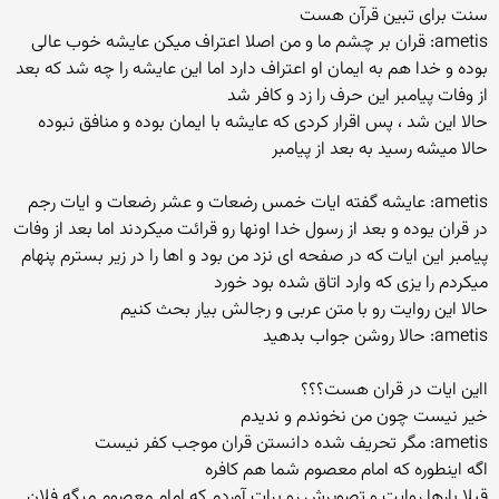
سنت برای تبین قرآن هست
ametis: قران بر چشم ما و من اصلا اعتراف میکن عایشه خوب عالی
بوده و خدا هم به ایمان او اعتراف دارد اما این عایشه را چه شد که بعد
از وفات پیامبر این حرف را زد و کافر شد
حالا این شد ، پس اقرار کردی که عایشه با ایمان بوده و منافق نبوده
حالا میشه رسید به بعد از پیامبر
ametis: عایشه گفته ایات خمس رضعات و عشر رضعات و ایات رجم
در قران یوده و بعد از رسول خدا اونها رو قرائت میکردند اما بعد از وفات
پیامبر این ایات که در صفحه ای نزد من بود و اها را در زیر بسترم پنهام
میکردم را یزی که وارد اتاق شده بود خورد
حالا این روایت رو با متن عربی و رجالش بیار بحث کنیم
ametis: حالا روشن جواب بدهید
ااین ایات در قران هست؟؟؟
خیر نیست چون من نخوندم و ندیدم
ametis: مگر تحریف شده دانستن قران موجب کفر نیست
اگه اینطوره که امام معصوم شما هم کافره
قبلا بارها روایت و تصویرش رو برات آوردم که امام معصوم میگه فلان