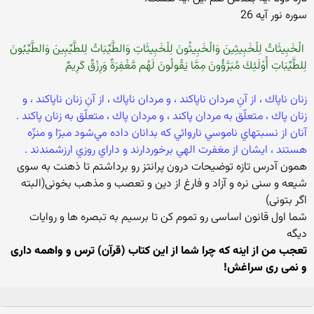
سوره نور آيه 26
الْخَبِيثَاتُ لِلْخَبِيثِينَ وَالْخَبِيثُونَ لِلْخَبِيثَاتِ وَالطَّيِّبَاتُ لِلطَّيِّبِينَ وَالطَّيِّبُونَ
لِلطَّيِّبَاتِ أُوْلَئِكَ مُبَرَّؤُونَ مِمَّا يَقُولُونَ لَهُم مَّغْفِرَةٌ وَرِزْقٌ كَرِيمٌ ‏
‏زنان ناپاك ، از آنِ مردان ناپاكند ، و مردان ناپاك ، از آنِ زنان ناپاكند ، و
زنان پاك ، متعلّق به مردان پاكند ، و مردان پاك ، متعلّق به زنان پاكند .
آنان از نسبتهاي ناموسي ناروائي كه بدانان داده مي‌شود مبرّا و منزّه
هستند ، ايشان از مغفرت الهي برخوردارند و داراي روزي ارزشمندند .‏
همون آدرس تازه توضیحات درون پرانتز رو برداشتم تا ذهنت به سوی
شیعه و سنی نره و آزاد و فارغ از دین و تعصب و مذهب بخونی(البته
اگر بتونی)
شما اول قانون اساسی رو تموم کن تا برسیم به تبصره ها و روایات
دیگه
تعجب من از اینه که چرا شما از این کتاب (قرآن) ترس و واهمه داری
و نمی ری سراغش!