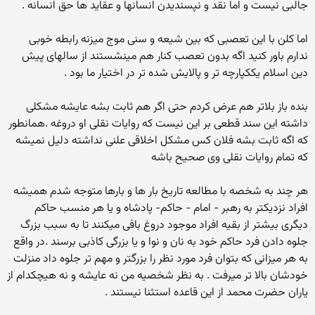
جالبی نیست و اما نقد و نپسندیدن انسانها و عقاید ها حق انسانه .
اما کلن با این تعصبی که بین شیعه و سنی موج میزنه رابطه خوبی
ندارم باور کنید اگه بدون تعصب کنار هم مینشستند از سالهای پیش
دین اسلام یککپارچه تر و پالایش شده تر در اختیار ما بود .
بنده باز بلاتر هم عرض کردم حتی اگر هم ثابت بشه عایشه مشکلی
داشته این سند قطعی بر این نیست که روایات نقلی او دروغه .همانطور
که اگه ثابت بشه فلان کس مشکل اخلاقی علنی نداشته دلیل نمیشه
که تمام روایات نقلی وی صحیح باشه
هر چند به شخصه با مطالعه تاریخ بار ها و بارها متوجه شدم همیشه
افراد نزدیکتر به رهبر - امام - حاکم- پادشاه و یا هر منسب حاکم
دیگری بیشتر از بقیه افراد موجود دروغ بافی میکنند تا به سبب بزرگ
جلوه دادن فرد حاکم خود به نان و نوا و یا بزرگی کاذبی برسند .در واقع
به هر میزانی که بتوان فرد مورد نظر را بزرگتر و مهم تر جلوه داد منزلت
خودشان بالا تر میرفت . به نظر شخصیه من نه عایشه و نه هیچکدام از
یاران حضرت محمد از این قاعده استثنا نیستند .