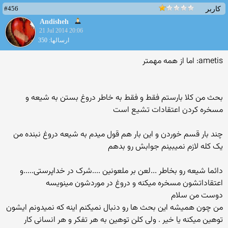
#456
کاربر
Andisheh
21 Jul 2014 20:06
ارسالها: 350
ametis: اما از همه مهمتر
بحث من کلا بارستم فقط و فقط به خاطر دروغ بستن به شیعه و
مسخره کردن اعتقادات تشیع است
چند بار قسم خوردن و این بار هم قول میدم به شیعه دروغ نبنده من
یک کله لازم نمیبینم جوابش رو بدهم
دائما شیعه رو بخاطر ...لعن بر ملعونین ....شرک در خداپرستی.....و
اعتقاداتشون مسخره میکنه و دروغ در موردشون مینویسه
دوست من سلام
من چون همیشه این بحث ها رو دنبال نمیکنم اینه که نمیدونم ایشون
توهین میکنه یا خیر . ولی کلن توهین به هر تفکر و هر انسانی کار