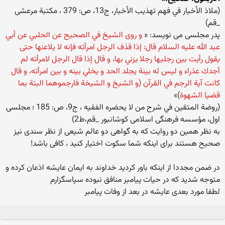
(ملاذ الأخيار في فهم تهذيب الأخبار، ج‏13، ص: 379 ، مکتبة مرعشی
_قم)
پدر مجلسی می نویسد: «
و روى الشيخ في الصحيح عن الحلبي عن أبي
عبد الله عليه السلام قال: إذا قذف الرجل امرأته فإنه لا يلاعنها حتى
يقول رأيت بين رجليها رجلا يزني بها، و قال إذا قال الرجل لامرأته لم
أجدك عذراء و ليس له بينة يجلد الحد و يخلي بينه و بين امرأته، و قال
كانت آية الرجم في القرآن (و الشيخ و الشيخة فارجموهما البتة بما
قضيا الشهوة
)»
(روضة المتقين في شرح من لا يحضره الفقيه ، ج‏9، ص: 185 ؛ مجلسی
اول، مؤسسه فرهنگى اسلامى كوشانبور _قم،ط2)
به نظر همین دو روایت که به گواهی دو عالم شیعی از نظر سندی نیز
صحیح هستند برای اینکه شما سکوت اختیار کنید ، کافی باشد!
در ضمن مجددا از اینکه باور کردید خداوند به ایمان عایشه اذعان کرده و
متوجه شدید که در حیات پیامبر منافق نبوده سپاسگزارم
لطفا مورد بعدی عایشه در بعد از وفات پیامبر