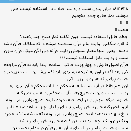
ametis: اقران بدون سنت و روایت اصلا قابل استفاده نیست حتی
ننوشته نماز ها رو چطور بخونیم
!!!!!!!
عجب !!!
چطور قابل استفاده نیست چون نگفته نماز صبح چند رکعته؟
تا الآن میگفتی روایت بنابر قرآن سنجیده میشه و اگه مخالف قرآن باشه
باطله ، یعنی اینجا معیار سنجش روایت قرآنه ولی الآن میگی قرآن بدون
سنت و روایت قابل استفاده نیست؟؟؟
قرآن اصول قانونی و چهارچوب حرکتی اسلامه ابتدا باید به قرآن مراجعه
کنی بعد اگه در اون به نتیجه نرسیدی باید تفسیرش رو از سنت پیامبر و
حدیث پیامبر نه هر روایتی پیدا کنی
اون هم فقط در آیات متشابه نه محکم در آیات محکم قرآن نیازی به
روایت نیست و روایت هیچ وقت آیات محکم رو تفسیر نمی کنه
خداوند میگه سهم زن در ازث نصف مرده ، اینجا هیچ روایتی نمی تونه
اینو نقض کنه حتی سخن پیامبر یا برای زنا باید چهار شاهد مزد عاققل
بالغ شهادت بدهند اینجا هیچ روایتی نمی تونه بگه میشه مثلا سه مرد
و یک زن و یک بچه شهادت بدن کافیه حتی سخن پیامبر باشه
سنت و حدیث پیامبر در راستای قرآن یعنی قرآن در مقام نخست و