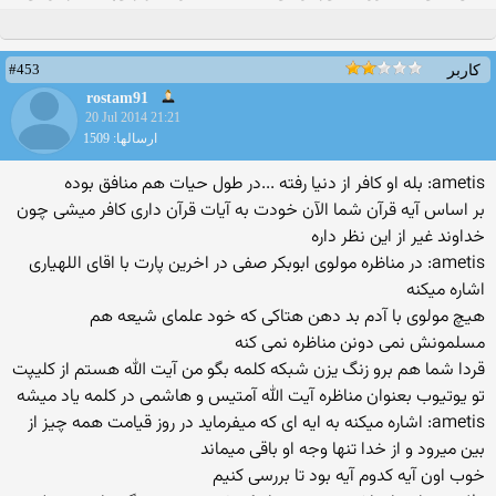
#453
کاربر
rostam91
20 Jul 2014 21:21
ارسالها: 1509
ametis: بله او کافر از دنیا رفته ...در طول حیات هم منافق بوده
بر اساس آیه قرآن شما الآن خودت به آیات قرآن داری کافر میشی چون
خداوند غیر از این نظر داره
ametis: در مناظره مولوی ابوبکر صفی در اخرین پارت با اقای اللهیاری
اشاره میکنه
هیچ مولوی با آدم بد دهن هتاکی که خود علمای شیعه هم
مسلمونش نمی دونن مناظره نمی کنه
قردا شما هم برو زنگ یزن شبکه کلمه بگو من آیت الله هستم از کلیپت
تو یوتیوب بعنوان مناظره آیت الله آمتیس و هاشمی در کلمه یاد میشه
ametis: اشاره میکنه به ایه ای که میفرماید در روز قیامت همه چیز از
بین میرود و از خدا تنها وجه او باقی میماند
خوب اون آیه کدوم آیه بود تا بررسی کنیم