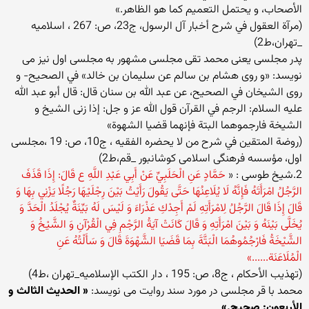
الأصحاب، و يحتمل التعميم كما هو الظاهر.»
(مرآة العقول في شرح أخبار آل الرسول، ج‏23، ص: 267 ، اسلامیه
_تهران،ط2)
پدر مجلسی یعنی محمد تقی مجلسی مشهور به مجلسی اول نیز می
نویسد: «و روى هشام بن سالم عن سليمان بن خالد» في الصحيح- و
روى الشيخان في الصحيح، عن عبد الله بن سنان قال: قال أبو عبد الله
عليه السلام: الرجم‏ في‏ القرآن‏ قول‏ الله‏ عز و جل: إذا زنى الشيخ و
الشيخة فارجموهما البتة فإنهما قضيا الشهوة»
(روضة المتقين في شرح من لا يحضره الفقيه ، ج‏10، ص: 19 ،مجلسی
اول، مؤسسه فرهنگى اسلامى كوشانبور _قم،ط2)
2.شیخ طوسی : «
حَمَّادٍ عَنِ الْحَلَبِيِّ عَنْ أَبِي عَبْدِ اللَّهِ ع قَالَ: إِذَا قَذَفَ
الرَّجُلُ امْرَأَتَهُ فَإِنَّهُ لَا يُلَاعِنُهَا حَتَّى يَقُولَ رَأَيْتُ بَيْنَ رِجْلَيْهَا رَجُلًا يَزْنِي بِهَا وَ
قَالَ إِذَا قَالَ الرَّجُلُ لِامْرَأَتِهِ لَمْ أَجِدْكِ عَذْرَاءَ وَ لَيْسَ لَهُ بَيِّنَةٌ يُجْلَدُ الْحَدَّ وَ
يُخَلَّى بَيْنَهُ وَ بَيْنَ امْرَأَتِهِ وَ قَالَ كَانَتْ آيَةُ الرَّجْمِ فِي الْقُرْآنِ وَ الشَّيْخُ وَ
الشَّيْخَةُ فَارْجُمُوهُمَا الْبَتَّةَ بِمَا قَضَيَا الشَّهْوَةَ قَالَ وَ سَأَلْتُهُ عَنِ
الْمُلَاعَنَة......»
(تهذيب الأحكام ، ج‏8، ص: 195 ، دار الكتب الإسلاميه‏_تهران ،ط4)
محمد با قر مجلسی در مورد سند روایت می نویسد:
« الحديث الثالث و
الأربعون: صحيح.»