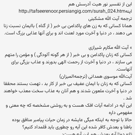
این از تفسیر نور هیت آدرسش هم
اینهhttp://tafseerenoor.persiangig.com/surah_024.htm
ترجمه آیت الله مشکینی
همانا کسانی که به زن های پاکدامن بی خبر ( از گناه ) باایمان نسبت زنا
می دهند ، در دنیا و آخرت مورد لعنت اند و برای آنها عذابی بزرگ است.
» آیت الله مکارم شیرازی
کسانی که زنان پاکدامن و بی خبر ( از هر گونه آلودگی ) و مؤمن را متهم
می سازند ، در دنیا و آخرت از رحمت الهی بدورند و عذاب بزرگی برای
آنهاست.
آیت‌الله موسوی همدانی (ترجمه‌المیزان)
کسانی که به زنان با ایمان عفیف بی خبر از کار بد ، تهمت بستند محققا
در دنیا و آخرت ملعون شدند و هم آنان به عذاب سخت معذب خواهند
شد .
این آیه در ادامه آیات افک هست و به روشنی مشخصه که چه معنی و
مفهومی داره
حالا با توجه به اینکه میگی عایشه در زمان حیات پیامبر منافق بوده
باطنا و بعدش کافر شده این آیه رو چطوری باید قلمداد کنیم؟
تازه دوتا آیه بعدش هم این آیه هست: