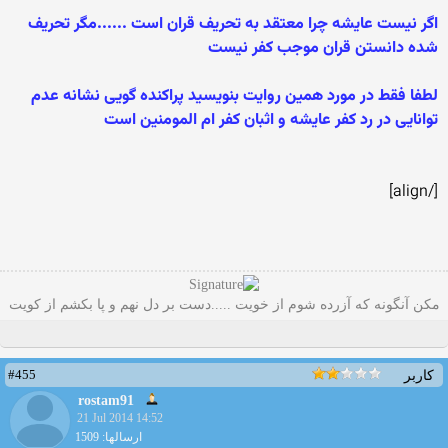
اگر نیست عایشه چرا معتقد به تحریف قران است ......مگر تحریف
شده دانستن قران موجب کفر نیست
لطفا فقط در مورد همین روایت بنویسید پراکنده گویی نشانه عدم
توانایی در رد کفر عایشه و اثبان کفر ام المومنین است
[/align]
مکن آنگونه که آزرده شوم از خویت .....دست بر دل نهم و پا بکشم از کویت
#455
کاربر
rostam91
21 Jul 2014 14:52
ارسالها: 1509