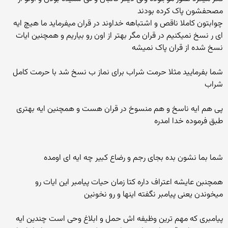
مصحفشون پاک کرده بودند
چوابتون کاملا ناقص و اشتباهه خداوند در قران میفرماید ما هیچ ایه
ای ر نسخ نمیکنیم در قران مگر بهتر از اون رو بیاریم و همچنین ایات
نسخ شده از قران پاک نمیشه
شما بفرمایید مثلا حرمت شراب برای نماز ب نسخ شد با حرمت کامل
شراب
پی هم ایه ناسخ و هم منسوخ در قران هست و همچنین ایه بهتری
طبق فرموده خدا امدره
شما بما نشون بده بجای رجم و رضاع کبیر چه ایه ای اومده
همچنبن عایشه اعتراف داره کتا زمان حیات پیامبر این ایات رو
میخوندن یعنی پیامبر نگفته اینها و رو نخونین
پیامبری که مهم ترین وظیفه اش حمل و ابلاغ وحی است چندین ایه