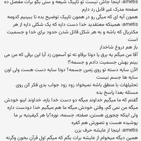
ametis: اینجا جاش نیست تو تاپیک شیعه و سنی بگو برات مفصل ده
صفحه مدرک غیر قابل رد دارم
همون آیه ای که میگی رو در همون تاپیک توضیح بده تا ببینیم کدومه
ametis: همینکه معتقدید خدا دست داره که یک شکلی داره از هر
مکتریال که باشه و به هر شکل قائل شدن حدود برای خدا و جسمیت
است
باز هم دروغ شاخدار
آقا من میگم یه برق یا دوتا برقاو ته تو آسمون زد آیا این برقی که من می
بینم بهش جسمیت دادم و جسمه؟!
الآن سایه دسته تو روی زمین جسمه؟ دوتا سایه دست هست ولی اون
سایه ها جسم نیست
تحلیلهات با منطق باشه نمیخواد زود زود جواب بدی فکر کن روی
مسئله بعدا پاسخ بده
گفتم که ما میگیم خداوند میگه دو دست خدا بازه، خداوند اینو خودش
میگه من نمی گم، وقتی خودش میگه ما هم میگیم خدا دودست داره
ولی اینکه چجوری هستن، صفته، جسمه، نوره؟یا هر کیفیتیه بر ما
پوشیده هست و تصورش هم کفره
ametis: اینجا از عایشه حرف بزن
همین دیگه میخوام از عایشه برات بگم که میگم اول قرآن بخون وگرنه