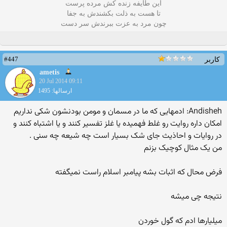
این طایفه زنده کش مرده پرست
تا هست به ذلت بکشندش به جفا
چون مرد به عزت ببرندش سر دست
#447
کاربر
ametis
20 Jul 2014 09:11
ارسالها: 1495
Andisheh: ادمهایی که ما در مسمان و مومن بودنشون شکی نداریم
امکان داره روایت رو غلط فهمیده یا غلز تفسیر کنند و یا اشتباه کنند و
در روایات و احاذیث جای شک بسیار است چه شیعه چه سنی .
من یک مثال کوچیک بزنم
فرض محال که اثبات بشه پیامبر اسلام راست نمیگفته
نتیجه چی میشه
میلیارها ادم که گول خوردن