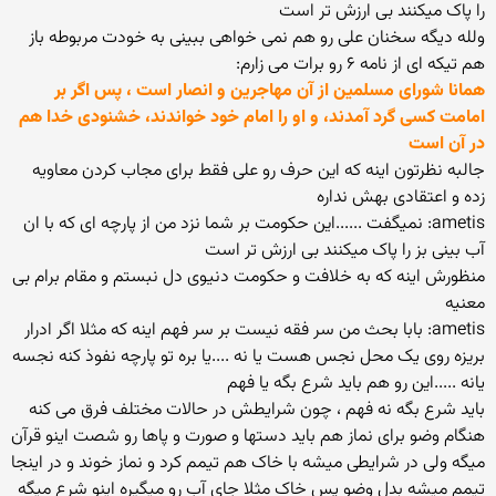
را پاک میکنند بی ارزش تر است
ولله دیگه سخنان علی رو هم نمی خواهی ببینی به خودت مربوطه باز
هم تیکه ای از نامه ۶ رو برات می زارم:
همانا شوراى مسلمين از آن مهاجرين و انصار است ، پس اگر بر
امامت كسى گرد آمدند، و او را امام خود خواندند، خشنودى خدا هم
در آن است
جالبه نظرتون اینه که این حرف رو علی فقط برای مجاب کردن معاویه
زده و اعتقادی بهش نداره
ametis: نمیگفت ......این حکومت بر شما نزد من از پارچه ای که با ان
آب بینی بز را پاک میکنند بی ارزش تر است
منظورش اینه که به خلافت و حکومت دنیوی دل نبستم و مقام برام بی
معنیه
ametis: بابا بحث من سر فقه نیست بر سر فهم اینه که مثلا اگر ادرار
بریزه روی یک محل نجس هست یا نه ....یا بره تو پارچه نفوذ کنه نجسه
یانه .....این رو هم باید شرع بگه یا فهم
باید شرع بگه نه فهم ، چون شرایطش در حالات مختلف فرق می کنه
هنگام وضو برای نماز هم باید دستها و صورت و پاها رو شصت اینو قرآن
میگه ولی در شرایطی میشه با خاک هم تیمم کرد و نماز خوند و در اینجا
تیمم میشه بدل وضو پس خاک مثلا جای آب رو میگیره اینو شرع میگه