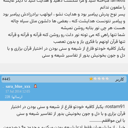
ametis: مباحثه کنید و مرا شکست دهید و هدایت کنید تا دیگر عایشه
را ملعون ندانم
پسر نوح پدرش پیامبر بود و هدایت نشو ، ابولهب برادرزادش پیامبر بود
و پیامبر نتونست هدایشت کنه ، بعضی ها دلشون مثل سیاه چاله
هست هر چی نور بتابه روشن نمیشه
شما تنها راهی که می تونه نور دلت رو روشن کنه قرآنه و قرآنه و قرآنه
تنها قرآن اونهم با فکری باز و بدون تعصب
یکبار کافیه خودتو فارغ از شیعه و سنی بودن در اختیار قرآن بزاری و با
دل و جون بخونیش بدور از تفاسیر شیعه و سنی
#445
کاربر
sara_blue_xxx
17 Jul 2014 12:05
ارسالها: 228
rostam91: یکبار کافیه خودتو فارغ از شیعه و سنی بودن در اختیار
قرآن بزاری و با دل و جون بخونیش بدور از تفاسیر شیعه و سنی
با این موافقم...........
خیلی از ما شیعیان فقط ادعا شیعه بودن میکنیم و حدود ۹۰ درصدمون