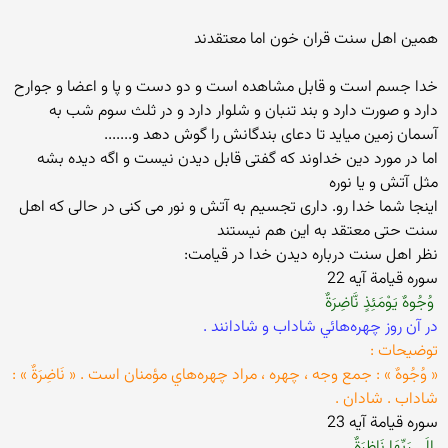
همین اهل سنت قران خون اما معتقدند
خدا جسم است و قابل مشاهده است و دو دست و پا و اعضا و جوارح
دارد و صورت دارد و بند تنبان و شلوار دارد و در ثلث سوم شب به
آسمان زمین میاید تا دعای بندگانش را گوش دهد و.......
اما در مورد دین خداوند که گفتی قابل دیدن نیست و اگه دیده بشه
مثل آتش و یا نوره
اینجا شما خدا رو. داری تجسیم به آتش و نور می کنی در حالی که اهل
سنت حتی معتقد به این هم نیستند
نظر اهل سنت درباره دیدن خدا در قیامت:
سوره قيامة آيه 22‏
‏ وُجُوهٌ يَوْمَئِذٍ نَّاضِرَةٌ ‏
‏در آن روز چهره‌هائي شاداب و شادانند .‏
‏توضيحات : ‏
‏« وُجُوهٌ » : جمع وجه ، چهره ، مراد چهره‌هاي مؤمنان است . « نَاضِرَةٌ » :
شاداب . شادان .‏
سوره قيامة آيه 23
إِلَى رَبِّهَا نَاظِرَةٌ ‏