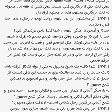
در کلیپت میگه ، عایشه " افقه الفقها" یعنی بزرگترین فیفه است این
یعنی اینکه یکی از بزرگترین فقها هست یعنی کسی که فقه زیاد میدونه
نه اینکه بزرگترین مجتهد، فقیه با مجتهد فرق داره
ametis: اگر مشکلتون این بود اینهمه روایت اوردم با رجال و همه چیز
قبول میکردید
چندتا رو آمردی که میگی اینهمه ، شما فقط بلدی بزرگنمائی کنی !
چند بار این کار رو کردی و وقتی مراجعه کردیم دیدیم که طرف یا شیعه
بوده بر علیه سنی نوشته مثل ابراهیم قمی و قصدت تخریب اهل سنت
بود یا اینکه روایات ضعیف بودن و بعد اینکه دروغها بر ملا شد دوباره
رفتی سراغ ترجمه خالی و هر بار گفتم متن عربی و سند کو؟ گفتی این
حرفها قدیمی
ametis: شما کافیه یک شیخ مجهول به یکی از رواه اشکال گرفته باشه
تا یک حدیث رو رد کنید در حالیکه برای رد حدیث این کافی نیست اگر
حدیق تواتر داشته باشه حتی خبرر واحد رو هم اینجوری رد نمیکنن
شیخ مجهول؟!
یه بار میگی آلبانی از علمای اهل سنت و نظرش رو بعنوان سند میاری و
وقتی میگم آلبانی فلانی رو ضعیف دونسته میگی شیخ مجهول؟
شیخ آلبانی بزرگترین رجال شناس اسلامه اونوقت میگی مجهول؟
ametis: چرا پس شما هر روایتی بر علیه شیعه میاری بدون بررسی