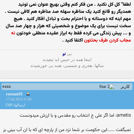
لطفا" کل کل نکنید . من فکر کنم وقتی بهیچ عنوان نمی تونید
همدیگر رو قانع کنید یک مناظره سهله صد مناظره هم کافی نیست .
مهم اینه که دوستانه و با احترام بحث و تبادل افکار کنید . هیچ
سخت نیست برای یک موضوع و شخصیتی که هزار و چهار صد سال
و ... پیش زندگی می کرده فقط به ابراز عقیده منطقی خودتون
نه
مجاب کردن طرف بحثتون
اکتفا کنید .
بی
تو
اینجا همه در حبس ابد تبعیدند
سالها، هجری و شمسی، همه بی خورشیدند
#444
کاربر
rostam91
17 Jul 2014 11:09
ارسالها: 1509
ametis: اما اگر علی ع انتخاب رو مقدس و با ارزش میدونست
نمیگفت ......این حکومت بر شما نزد من از پارچه ای که با ان آب بینی بز