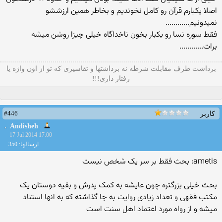
اصلا یکبارم قرآن رو کامل نخوندیم و بخاطر همین ارزششو
نمیدونیم............
فقط سوره نسا رو یکبار بخون ناخداگاه خیلی چیزا روشن میشه
برات............
برداشت طرف مقابلت شرطه نه برداشتها و تفاسیری که تو از اون واژه یا
رفتار داری!!!
#446
کاربر
Andisheh
17 Jul 2014 17:00
ارسالها: 350
ametis: بحث فقط بر سر یک شخص نیست
بحث خیلی بزرگتره چون عایشه به کمک پدرش و بقیه دوستان یک
مکتب فقهی و تعداد زیادی روایت به جا گذاشته که به انها استناد
میشه و از رواه مورد اعتماد اهل سنت است