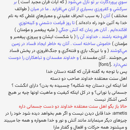
سوي پروردگارت بر تو نازل مي‌شود
( كه آيات قرآن مجيد است )
بر
سركشي و كفرورزي بسياري از آنان مي‌افزايد . ما در ميان
( طوائف
مختلف )
آنان
( به سبب انحراف عقيدتي و معيارهاي غلطي كه به نام
خدا به آئين خود راه داده‌اند )
تا روز قيامت دشمني و كينه‌توزي
افكنده‌ايم . آنان هر زمان كه آتش جنگي
( عليه پيغمبر و مؤمنان )
افروخته باشند ، خداوند آن را
( با شكست ايشان و پيروزي پيغمبر و
مؤمنان )
خاموش ساخته است . آنان به خاطر ايجاد فساد در زمين
مي‌كوشند
( و با نيرنگ بازي و فتنه‌گري و جنگ‌افروزي در پخش فساد
مي‌جوشند . آنان مفسدند )
و خداوند مفسدان و تباهكاران را دوست
نمي‌دارد
.‏[/font]
پس با توجه به گفته قرآن که گفته دستان خدا
اهل سنت معتقده خداوند صاحب دو دسته
اما اینکه این دستان چه شکلیه؟ چسبیده به بدن؟ دارای انگشت ؟
جسمانی یا نورانی؟ و در کل اینکه کیفیت و ماهیت اونها چیه بر هیچ
کسی آشکار نیست
حالا باز بگو اهل سنت معتقده خداوند دو دست جسمانی داره
ametis: خدا قابل دیدن نیست و اگر هم بخواهد دیده شود خود را در
چیزهای دیگر مینمایاند مانند آتش و نور و خدا همواره و همه جا میبیند
و میشنود همه حرکات و افعال و گفتار مارا