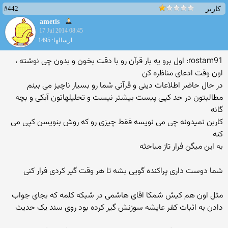
#442
کاربر
ametis
17 Jul 2014 08:45
ارسالها: 1495
rostam91: اول برو یه بار قرآن رو با دقت بخون و بدون چی نوشته ،
اون وقت ادعای مناظره کن
در حال حاضر اطلاعات دینی و قرآنی شما رو بسیار ناچیز می بینم
مطالبتون در حد کپی پیست بیشتر نیست و تحلیلهاتون آبکی و بچه
گانه
کاربن نمیدونه چی می نویسه فقط چیزی رو که روش بنویسن کپی می
کنه
به این میگن فرار تاز مباحثه
شما دوست داری پراکنده گویی بشه تا هر وقت گیر کردی فرار کنی
مثل اون هم کیش شمکا اقای هاشمی در شبکه کلمه که بجای جواب
دادن به اثبات کفر عایشه سوزنش گیر کرده بود روی سند یک حدیث