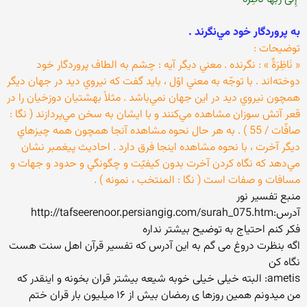
‏به پروردگار خود مي‌نگرند .‏
توضيحات : ‏
‏« نَاظِرَةٌ » : نگرنده . معني ديگر آيه : چشم به الطاف پروردگار خود
دوخته‌اند . با توجّه به معني اوّل ، بايد گفت كه نيروي ديد در جهان ديگر
همچون نيروي ديد در اين جهان نمي‌باشد . مثلاً بهشتيان دوزخيان را در
قعر آتش سوزان مشاهده مي‌كنند و با ايشان به سخن مي‌پردازند ( نگا :
صافّات‌ / 55 ) . به هر حال نحوه مشاهده آنجا همچون همه چيزهاي
ديگر آخرت ، با نحوه مشاهده اينجا فرق دارد . احاديث پيغمبر نشان
مي‌دهد كه نگاه كردن آخرت بدون كيفيّت و چگونگي و حدود و جهات و
مسافات و صفات است ( نگا : المنتخب ، نمونه ) .‏
منبع تفسیر نور
آدرس:http://tafseerenoor.persiangig.com/surah_075.htm
فکر کنم احتیاج به توضیح بیشتر نداره
اگه بنظرت دروغ می گم به این آدرس که تفسیر قرآن اهل سنت هست
نگاه کن
ametis: البته خیلی خیلی خوبه شیعه بیشتر قران بخونه و اینقدر که
من میدونم همین روزها ی رمضان بیش از ۱۶ میلیون بار قران ختم