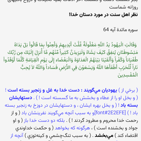
روزانه شماست
نظر اهل سنت در مورد دستان خدا!
سوره مائدة آيه 64
‏ وَقَالَتِ الْيَهُودُ يَدُ اللّهِ مَغْلُولَةٌ غُلَّتْ أَيْدِيهِمْ وَلُعِنُواْ بِمَا قَالُواْ بَلْ يَدَاهُ
مَبْسُوطَتَانِ يُنفِقُ كَيْفَ يَشَاءُ وَلَيَزِيدَنَّ كَثِيراً مِّنْهُم مَّا أُنزِلَ إِلَيْكَ مِن رَّبِّكَ
طُغْيَاناً وَكُفْراً وَأَلْقَيْنَا بَيْنَهُمُ الْعَدَاوَةَ وَالْبَغْضَاء إِلَى يَوْمِ الْقِيَامَةِ كُلَّمَا أَوْقَدُواْ
نَاراً لِّلْحَرْبِ أَطْفَأَهَا اللّهُ وَيَسْعَوْنَ فِي الأَرْضِ فَسَاداً وَاللّهُ لاَ يُحِبُّ
الْمُفْسِدِينَ ‏
‏( برخي از )
يهوديان مي‌گويند : دست خدا به غل و زنجير بسته است
!
( و بخل او را از عطاء و بخشش به ما گسسته است ! ) .
دستهايشان
بسته باد
! ( و بخل بهره ايشان ، و دستهايشان در دوزخ به زنجير بسته
باد ! ) [font#2E2EFE]و به سبب آنچه مي‌گويند نفرينشان باد
( و از
رحمت خدا محروم و مطرود گردند ! ) .
بلكه دو دست خدا باز
( و او
جواد و بخشنده است ) ،
هرگونه كه بخواهد
( و حكمت خداوندي
اقتضاء كند )
مي‌بخشد
. ( به سبب تنگ‌چشمي و كينه‌توزي )
آنچه از