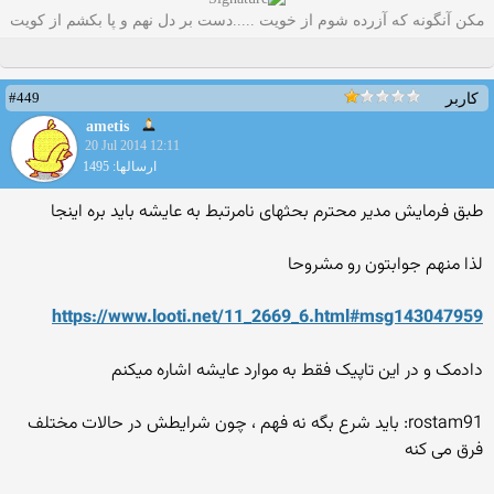
مکن آنگونه که آزرده شوم از خویت .....دست بر دل نهم و پا بکشم از کویت
#449
کاربر
ametis
20 Jul 2014 12:11
ارسالها: 1495
طبق فرمایش مدیر محترم بحثهای نامرتبط به عایشه باید بره اینجا
لذا منهم جوابتون رو مشروحا
https://www.looti.net/11_2669_6.html#msg143047959
دادمک و در این تاپیک فقط به موارد عایشه اشاره میکنم
rostam91: باید شرع بگه نه فهم ، چون شرایطش در حالات مختلف
فرق می کنه