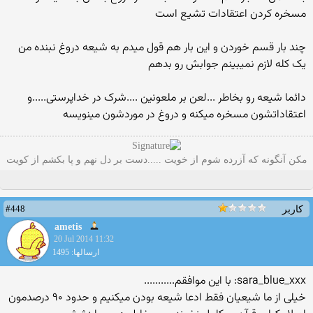
مسخره کردن اعتقادات تشیع است
چند بار قسم خوردن و این بار هم قول میدم به شیعه دروغ نبنده من
یک کله لازم نمیبینم جوابش رو بدهم
دائما شیعه رو بخاطر ...لعن بر ملعونین ....شرک در خداپرستی.....و
اعتقاداتشون مسخره میکنه و دروغ در موردشون مینویسه
مکن آنگونه که آزرده شوم از خویت .....دست بر دل نهم و پا بکشم از کویت
#448
کاربر
ametis
20 Jul 2014 11:32
ارسالها: 1495
sara_blue_xxx: با این موافقم...........
خیلی از ما شیعیان فقط ادعا شیعه بودن میکنیم و حدود ۹۰ درصدمون