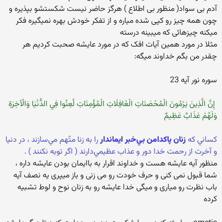
آدم بی سواد( منظور بی اطلاع ) هرگز حاضر نیست شکستشو بپذیره و
چون همه چیز رو کپی شده میاره و از تفکر خودش بهره نمیگیره فکر
میکنه چیزهائی که میبینه درسته
مثلا در مورد همین آیات افک که در مورد عایشه صحبت کردیم هر
چقدر من بگم خداوند میگه:
سوره نور آيه 23
‏ إِنَّ الَّذِينَ يَرْمُونَ الْمُحْصَنَاتِ الْغَافِلَاتِ الْمُؤْمِنَاتِ لُعِنُوا فِي الدُّنْيَا وَالْآخِرَةِ
وَلَهُمْ عَذَابٌ عَظِيمٌ ‏
‏كساني كه
زنان پاكدامن بي‌خبر ايماندار
را به زنا متّهم مي‌سازند ، در دنيا
و آخرت از رحمت خدا دور و عذاب عظيمي‌دارند ( اگر توبه نكنند ) .‏
منظور آیه عایشه هست و خداوند اقرار به باایمان بودن عایشه داره ،
شما قبول نمی کنی و حرف خودت رو می زنی و باز میپری یه نصف آیه
باب نظرت رو میاری و میگی خدا عایشه رو به زنان نوح و لوط تشبیه
کرده