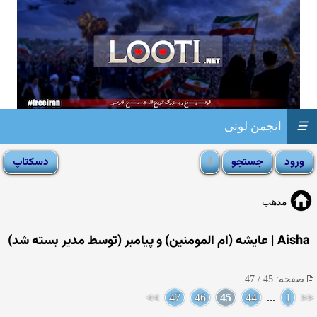
☰
انجمن لوتی
مذهب
Aisha | عایشه (ام المومنین) و پیامبر (توسط مدیر بسته شد)
صفحه: 45 / 47
>>
47
46
45
44
...
1
<<