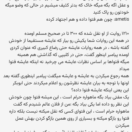
و عقل اگه بگه میگه خاک که بدتر کثیف میشیم در حالی که وضو میگه
خودتون رو پاک کنید
ametis: چون هم فتوا داده و هم اجتهاد کرده
۱۲۱۰ روایت از او نقل شده که ۳۰۰ تا در صحیح مسلم اومده
در همه این روایات شما یکیش رو بیار که عایشه مستقیما از خودش
گفته باشه ، در همه روایات عایشه حتی رضاع کبیری که عنوان کردی
اومده پیامبر اینطور گفت، حتی در کلیپی که گذاشتی هم همینه
میگه فتواها بر اساس نظرات عایشه می چرخید نه اینکه عایشه فتوا
میداد
همه رجوع میکردن به عایشه و عایشه میگفت پیامبر اینطوری گفته بعد
اونها با توجه به بیان عایشه نظرشون رو اعلام میکردند حتی ابوبکر
این یعنی اینکه عایشه فتوا داده؟
یک مفتی بیاد بگه ماهواره حرام است ، این میشه فتوا چون خودش
این نظر رو داده اما یکی بیاد بگه :من از فلان عالم شنیدم که گفت
ماهواره حرام است ، این فتوای کسی که نقل میکنه نیست بلکه داره
فتوا رو بازگو میکنه و بسیاری از روی همین بازگو کردن بهش عمل
میکردن