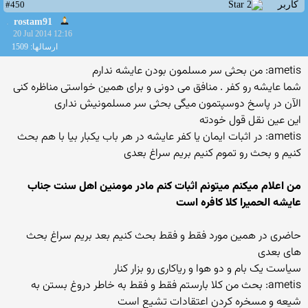
#450
کاربر
rostam91
20 Jul 2014 12:16
ارسالها: 1509
ametis: من بحثی سر مسلمون بودن عایشه ندارم
شما عایشه رو کفر . منافق می دونی و برای همین خواستی مناظره کنی
الآن در پاسخ دوسپتمون میگی بحثی سر مسلمونیش نداری
این عین نقل قول خودته
ametis: در اثبات ایمان یا کفر عایشه در هر باب یکبار بیا با هم بحث
کنیم و بحث رو تموم کنیم بریم سراغ بعدی
من اعلام میکنم میتونم اثبات کنم مادر مومنین اهل سنت جناب
عایشه الحمیرا کلا کافره است
حاضری در همین مورد فقط و فقط بحث کنیم بعد بریم سراغ بحث
های بعدی
سیاست یک بام و دو هوا و ریاکاری رو بزار کنار
ametis: بحث من کلا بارستم فقط و فقط به خاطر دروغ بستن به
شیعه و مسخره کردن اعتقادات تشیع است