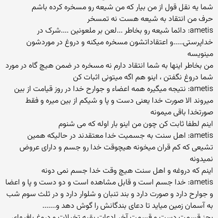
شما یه نقل قول از من بیار که من شیعه رو مسخره کرده باشم
حرف من انتقاد به شیعه هست نه تمسخر
ametis: دائما شیعه رو بخاطر ...لعن بر ملعونین ....شرک در
خداپرستی.....و اعتقاداتشون مسخره میکنه و دروغ در موردشون
مینویسه
من بخاطر اینها به شما انتقاد دارم نه مسخره در ضمن هیچ گاه در مورد
شما دروغ نگفتن ، اینو هم اگه میتونی اثبات کن
ametis: نتیجه میگیره همه اعضاء و جوارح خدا در روز قیامت از بین
میروند الا صورت خدا یعنی دست و پا و شیکم از بین میره و فقط
صورتخدا باقی میمونه
اینم لطفا ثابت کن چون من اینو بار اوله که می شنوم
ametis: اهل سنت به جسمیت خدا معتقدند در حالیکه همین
تشیعی که کم قران میخونه هیچوقت خدا رو جسم و دارای عروض
نمیدونه
اینم که دروغه و اهل سنت هیچ وقت خدا جسم نمی دونه
ametis: خدا جسم است و قابل مشاهده است و دو دست و پا و اعضا
و جوارح دارد و صورت دارد و بند تنبان و شلوار دارد و در ثلث سوم شب
به آسمان زمین میاید تا دعای بندگانش را گوش دهد و.......
بجز قسمت دست و قسمت آخر ادعات بقیه تخیلات و دروغ بافیهای