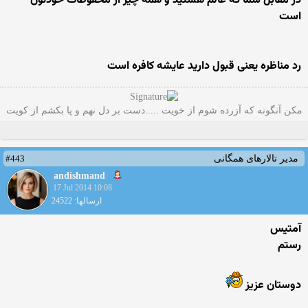
در مقابل شما که عالم هستید و همه چیز از محفوظات خودتون
است
رد مناظره یعنی قبول دارید عایشه کافره است
مکن آنگونه که آزرده شوم از خویت .....دست بر دل نهم و پا بکشم از کویت
#443
مدیر تالارهای همگانی
andishmand
17 Jul 2014 10:08
ارسالها: 24522
آمتیس
رستم
دوستان عزیز