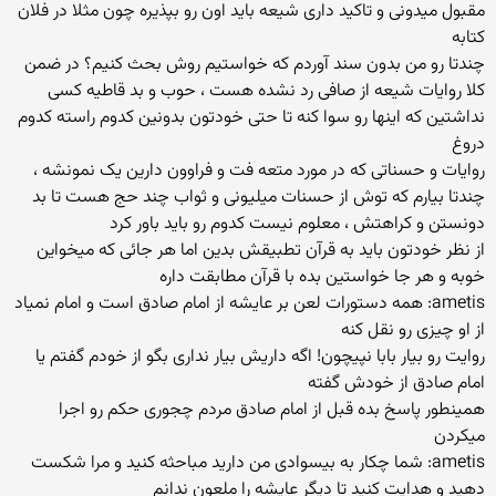
مقبول میدونی و تاکید داری شیعه باید اون رو بپذیره چون مثلا در فلان
کتابه
چندتا رو من بدون سند آوردم که خواستیم روش بحث کنیم؟ در ضمن
کلا روایات شیعه از صافی رد نشده هست ، حوب و بد قاطیه کسی
نداشتین که اینها رو سوا کنه تا حتی خودتون بدونین کدوم راسته کدوم
دروغ
روایات و حسناتی که در مورد متعه فت و فراوون دارین یک نمونشه ،
چندتا بیارم که توش از حسنات میلیونی و ثواب چند حج هست تا بد
دونستن و کراهتش ، معلوم نیست کدوم رو باید باور کرد
از نظر خودتون باید به قرآن تطبیقش بدین اما هر جائی که میخواین
خوبه و هر جا خواستین بده با قرآن مطابقت داره
ametis: همه دستورات لعن بر عایشه از امام صادق است و امام نمیاد
از او چیزی رو نقل کنه
روایت رو بیار بابا نپیچون! اگه داریش بیار نداری بگو از خودم گفتم یا
امام صادق از خودش گفته
همینطور پاسخ بده قبل از امام صادق مردم چجوری حکم رو اجرا
میکردن
ametis: شما چکار به بیسوادی من دارید مباحثه کنید و مرا شکست
دهید و هدایت کنید تا دیگر عایشه را ملعون ندانم