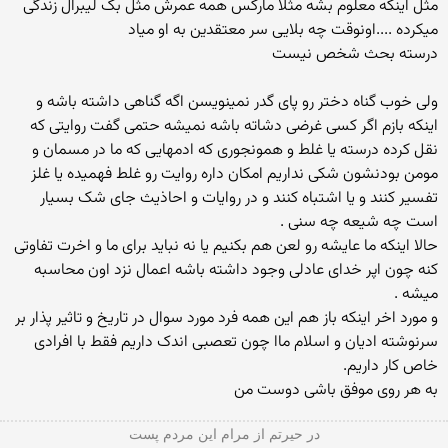
مثل اینکه معلوم بشه مثلا مارکس همه عمرش مثل بک لیبرال زندگی
میکرده ....اونوقت چه بلایی سر معتقدین به او میاد
درسته بحث شخص نیست
ولی خوب گناه دختر رو پای گدر نمینویسن اگه گناهی داشته باشه و
اینکه بازم اگر کسی غرضی دشاته باشه نمیشه حتمی گفت روایتی که
نقل کرده درسته یا غلط و همونجوری که ادمهایی که ما در مسمان و
مومن بودنشون شکی نداریم امکان داره روایت رو غلط فهمیده یا غلز
تفسیر کنند و یا اشتباه کنند و در روایات و احاذیث جای شک بسیار
است چه شیعه چه سنی .
حالا اینکه ما عایشه رو لعن هم بکنیم یا نه نباید برای ما و اخرت تفاوتی
کنه چون اپر خدای عادلی وجود داشته باشه اعمال نزد اون محاسبه
میشه .
و مورد اخر اینکه باز هم این همه فرد مورد سوال در تاریخ و تاثیر پذار بر
سرنوشته ادیان و اسلام ماا چون تعصبی اندک داریم فقط با افرادی
خاص کار داریم.
به هر روی موفق باشی دوست من
در حیرتم از مرام این مردم پست